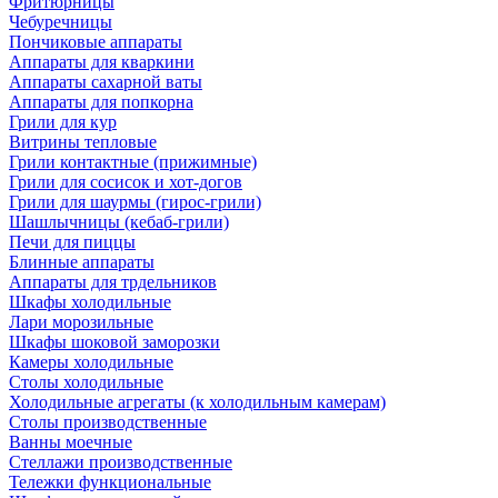
Фритюрницы
Чебуречницы
Пончиковые аппараты
Аппараты для кваркини
Аппараты сахарной ваты
Аппараты для попкорна
Грили для кур
Витрины тепловые
Грили контактные (прижимные)
Грили для сосисок и хот-догов
Грили для шаурмы (гирос-грили)
Шашлычницы (кебаб-грили)
Печи для пиццы
Блинные аппараты
Аппараты для трдельников
Шкафы холодильные
Лари морозильные
Шкафы шоковой заморозки
Камеры холодильные
Столы холодильные
Холодильные агрегаты (к холодильным камерам)
Столы производственные
Ванны моечные
Стеллажи производственные
Тележки функциональные