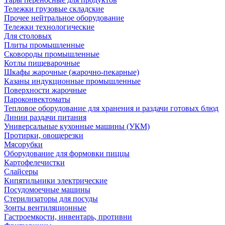
Тележки грузовые складские
Прочее нейтральное оборудование
Тележки технологические
Для столовых
Плиты промышленные
Сковороды промышленные
Котлы пищеварочные
Шкафы жарочные (жарочно-пекарные)
Казаны индукционные промышленные
Поверхности жарочные
Пароконвектоматы
Тепловое оборудование для хранения и раздачи готовых блюд
Линии раздачи питания
Универсальные кухонные машины (УКМ)
Протирки, овощерезки
Мясорубки
Оборудование для формовки пиццы
Картофелечистки
Слайсеры
Кипятильники электрические
Посудомоечные машины
Стерилизаторы для посуды
Зонты вентиляционные
Гастроемкости, инвентарь, противни