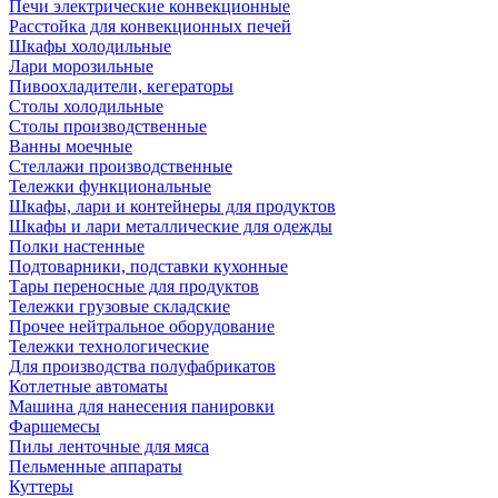
Печи электрические конвекционные
Расстойка для конвекционных печей
Шкафы холодильные
Лари морозильные
Пивоохладители, кегераторы
Столы холодильные
Столы производственные
Ванны моечные
Стеллажи производственные
Тележки функциональные
Шкафы, лари и контейнеры для продуктов
Шкафы и лари металлические для одежды
Полки настенные
Подтоварники, подставки кухонные
Тары переносные для продуктов
Тележки грузовые складские
Прочее нейтральное оборудование
Тележки технологические
Для производства полуфабрикатов
Котлетные автоматы
Машина для нанесения панировки
Фаршемесы
Пилы ленточные для мяса
Пельменные аппараты
Куттеры