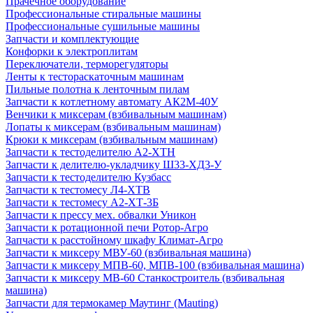
Прачечное оборудование
Профессиональные стиральные машины
Профессиональные сушильные машины
Запчасти и комплектующие
Конфорки к электроплитам
Переключатели, терморегуляторы
Ленты к тестораскаточным машинам
Пильные полотна к ленточным пилам
Запчасти к котлетному автомату АК2М-40У
Венчики к миксерам (взбивальным машинам)
Лопаты к миксерам (взбивальным машинам)
Крюки к миксерам (взбивальным машинам)
Запчасти к тестоделителю А2-ХТН
Запчасти к делителю-укладчику Ш33-ХД3-У
Запчасти к тестоделителю Кузбасс
Запчасти к тестомесу Л4-ХТВ
Запчасти к тестомесу А2-ХТ-3Б
Запчасти к прессу мех. обвалки Уникон
Запчасти к ротационной печи Ротор-Агро
Запчасти к расстойному шкафу Климат-Агро
Запчасти к миксеру МВУ-60 (взбивальная машина)
Запчасти к миксеру МПВ-60, МПВ-100 (взбивальная машина)
Запчасти к миксеру МВ-60 Станкостроитель (взбивальная
машина)
Запчасти для термокамер Маутинг (Mauting)