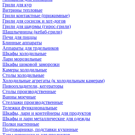
Грили для кур
Витрины тепловые
Грили контактные (прижимные)
Грили для сосисок и хот-догов
Грили для шаурмы (гирос-грили)
Шашлычницы (кебаб-грили)
Печи для пиццы
Блинные аппараты
Аппараты для трдельников
Шкафы холодильные
Лари морозильные
Шкафы шоковой заморозки
Камеры холодильные
Столы холодильные
Холодильные агрегаты (к холодильным камерам)
Пивоохладители, кегераторы
Столы производственные
Ванны моечные
Стеллажи производственные
Тележки функциональные
Шкафы, лари и контейнеры для продуктов
Шкафы и лари металлические для одежды
Полки настенные
Подтоварники, подставки кухонные
Тары переносные для продуктов