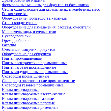
Дражировочные машины
Формовочные машины для фруктовых батончиков
Столы охлаждающие для карамельных и конфетных масс
Бисквиторезки
Оборудование производства карамели
Столы кондитерские
Оборудование для измельчения, рассевы, смесители
Микромельницы, измельчители
Сухародробилки
Ореходробилки
Рассевы
Смесители сыпучих продуктов
Оборудование для общепита
Плиты промышленные
Плиты электрические промышленные
Плиты газовые промышленные
Плиты индукционные промышленные
Сковороды промышленные
Сковороды электрические промышленные
Сковороды газовые промышленные
Котлы пищеварочные
Котлы пищеварочные электрические
Котлы пищеварочные газовые
Котлы пищеварочные паровые
Котлы пищеварочные дизельные