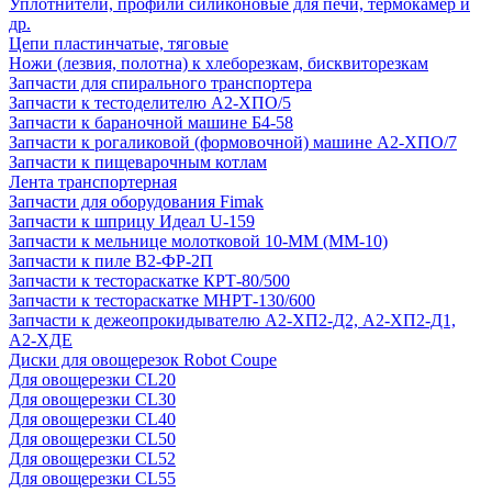
Уплотнители, профили силиконовые для печи, термокамер и
др.
Цепи пластинчатые, тяговые
Ножи (лезвия, полотна) к хлеборезкам, бисквиторезкам
Запчасти для спирального транспортера
Запчасти к тестоделителю А2-ХПО/5
Запчасти к бараночной машине Б4-58
Запчасти к рогаликовой (формовочной) машине А2-ХПО/7
Запчасти к пищеварочным котлам
Лента транспортерная
Запчасти для оборудования Fimak
Запчасти к шприцу Идеал U-159
Запчасти к мельнице молотковой 10-ММ (ММ-10)
Запчасти к пиле В2-ФР-2П
Запчасти к тестораскатке КРТ-80/500
Запчасти к тестораскатке МНРТ-130/600
Запчасти к деже­опрокидывателю А2-ХП2-Д2, А2-ХП2-Д1,
А2-ХДЕ
Диски для овощерезок Robot Coupe
Для овощерезки CL20
Для овощерезки CL30
Для овощерезки CL40
Для овощерезки CL50
Для овощерезки CL52
Для овощерезки CL55