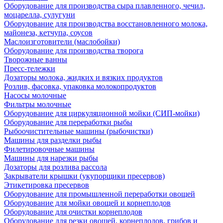
Оборудование для производства сыра плавленного, чечил,
моцарелла, сулугуни
Оборудование для производства восстановленного молока,
майонеза, кетчупа, соусов
Маслоизготовители (маслобойки)
Оборудование для производства творога
Творожные ванны
Пресс-тележки
Дозаторы молока, жидких и вязких продуктов
Розлив, фасовка, упаковка молокопродуктов
Насосы молочные
Фильтры молочные
Оборудование для циркуляционной мойки (СИП-мойки)
Оборудование для переработки рыбы
Рыбоочистительные машины (рыбочистки)
Машины для разделки рыбы
Филетировочные машины
Машины для нарезки рыбы
Дозаторы для розлива рассола
Закрыватели крышки (укупорщики пресервов)
Этикетировка пресервов
Оборудование для промышленной переработки овощей
Оборудование для мойки овощей и корнеплодов
Оборудование для очистки корнеплодов
Оборудование для резки овощей, корнеплодов, грибов и