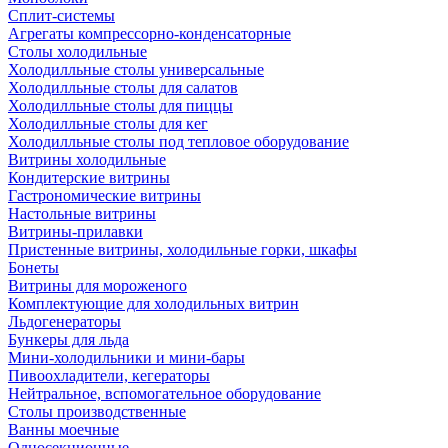
Сплит-системы
Агрегаты компрессорно-конденсаторные
Столы холодильные
Холодилльные столы универсальные
Холодилльные столы для салатов
Холодилльные столы для пиццы
Холодилльные столы для кег
Холодилльные столы под тепловое оборудование
Витрины холодильные
Кондитерские витрины
Гастрономические витрины
Настольные витрины
Витрины-прилавки
Пристенные витрины, холодильные горки, шкафы
Бонеты
Витрины для мороженого
Комплектующие для холодильных витрин
Льдогенераторы
Бункеры для льда
Мини-холодильники и мини-бары
Пивоохладители, кегераторы
Нейтральное, вспомогательное оборудование
Столы производственные
Ванны моечные
Односекционные