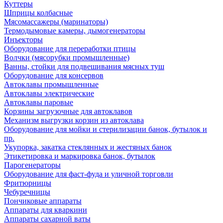
Куттеры
Шприцы колбасные
Мясомассажеры (маринаторы)
Термодымовые камеры, дымогенераторы
Инъекторы
Оборудование для переработки птицы
Волчки (мясорубки промышленные)
Ванны, стойки для подвешивания мясных туш
Оборудование для консервов
Автоклавы промышленные
Автоклавы электрические
Автоклавы паровые
Корзины загрузочные для автоклавов
Механизм выгрузки корзин из автоклава
Оборудование для мойки и стерилизации банок, бутылок и
пр.
Укупорка, закатка стеклянных и жестяных банок
Этикетировка и маркировка банок, бутылок
Парогенераторы
Оборудование для фаст-фуда и уличной торговли
Фритюрницы
Чебуречницы
Пончиковые аппараты
Аппараты для кваркини
Аппараты сахарной ваты