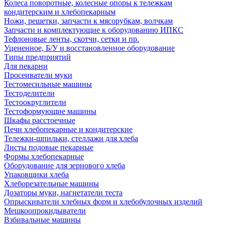
Колеса поворотные, колесные опоры к тележкам
кондитерским и хлебопекарным
Ножи, решетки, запчасти к мясорубкам, волчкам
Запчасти и комплектующие к оборудованию ИПКС
Тефлоновые ленты, скотчи, сетки и пр.
Уцененное, Б/У и восстановленное оборудование
Типы предприятий
Для пекарни
Просеиватели муки
Тестомесильные машины
Тестоделители
Тестоокруглители
Тестоформующие машины
Шкафы расстоечные
Печи хлебопекарные и кондитерские
Тележки-шпильки, стеллажи для хлеба
Листы подовые пекарные
Формы хлебопекарные
Оборудование для зернового хлеба
Упаковщики хлеба
Хлеборезательные машины
Дозаторы муки, нагнетатели теста
Опрыскиватели хлебных форм и хлебобулочных изделий
Мешкоопрокидыватели
Взбивальные машины