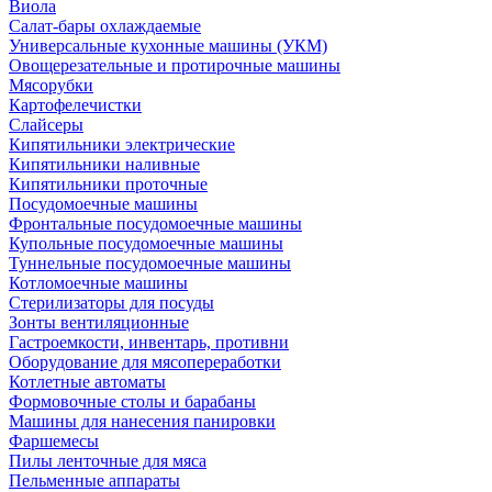
Виола
Салат-бары охлаждаемые
Универсальные кухонные машины (УКМ)
Овощерезательные и протирочные машины
Мясорубки
Картофелечистки
Слайсеры
Кипятильники электрические
Кипятильники наливные
Кипятильники проточные
Посудомоечные машины
Фронтальные посудомоечные машины
Купольные посудомоечные машины
Туннельные посудомоечные машины
Котломоечные машины
Стерилизаторы для посуды
Зонты вентиляционные
Гастроемкости, инвентарь, противни
Оборудование для мясопереработки
Котлетные автоматы
Формовочные столы и барабаны
Машины для нанесения панировки
Фаршемесы
Пилы ленточные для мяса
Пельменные аппараты