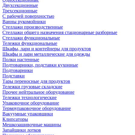
Двухсекционные
Трехсекционные
С рабочей поверхностью
Ванны рукомойники
Стеллажи производственные
Стеллажи общего назначения стационарные разборные
Стеллажи функциональные
Тележки функциональные
Шкафы, лари и контейнеры для продуктов
Шкафы и лари металлические для одежды
Полки настенные
Подтоварники, подставки кухонные
Подтоварники
Подставки
Тары переносные для продуктов
Тележки грузовые складские
Прочее нейтральное оборудование
Тележки технологические
Упаковочное оборудование
Термоупаковочное оборудование
Вакуумные упаковщики
Клипсаторы
Мешкозашивочные машины
Запайщики лотков