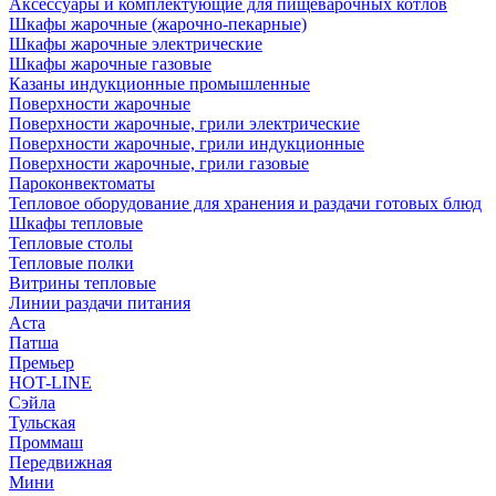
Аксессуары и комплектующие для пищеварочных котлов
Шкафы жарочные (жарочно-пекарные)
Шкафы жарочные электрические
Шкафы жарочные газовые
Казаны индукционные промышленные
Поверхности жарочные
Поверхности жарочные, грили электрические
Поверхности жарочные, грили индукционные
Поверхности жарочные, грили газовые
Пароконвектоматы
Тепловое оборудование для хранения и раздачи готовых блюд
Шкафы тепловые
Тепловые столы
Тепловые полки
Витрины тепловые
Линии раздачи питания
Аста
Патша
Премьер
HOT-LINE
Сэйла
Тульская
Проммаш
Передвижная
Мини