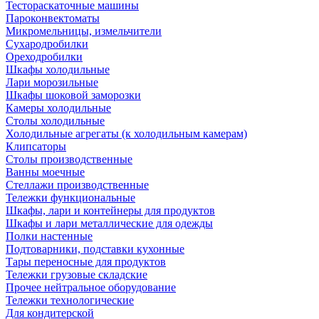
Тестораскаточные машины
Пароконвектоматы
Микромельницы, измельчители
Сухародробилки
Ореходробилки
Шкафы холодильные
Лари морозильные
Шкафы шоковой заморозки
Камеры холодильные
Столы холодильные
Холодильные агрегаты (к холодильным камерам)
Клипсаторы
Столы производственные
Ванны моечные
Стеллажи производственные
Тележки функциональные
Шкафы, лари и контейнеры для продуктов
Шкафы и лари металлические для одежды
Полки настенные
Подтоварники, подставки кухонные
Тары переносные для продуктов
Тележки грузовые складские
Прочее нейтральное оборудование
Тележки технологические
Для кондитерской