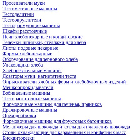
Просеиватели муки
Тестомесильные машины
Тестоделители
Тестоокруглители
Тестоформующие машины
Шкафы расстоечные
Печи хлебопекарные и кондитерские
Тележки-шпильки, стеллажи для хлеба
Листы подовые пекарные
Формы хлебопекарные
Оборудование для зернового хлеба
Упаковщики хлеба
Хлеборезательные машины
Дозаторы муки, нагнетатели теста
Опрыскиватели хлебных форм и хлебобулочных изделий
Мешкоопрокидыватели
Взбивальные машины
Тестораскаточные машины
Формовочные машины для печенья, пряников
Дражировочные машины
Ореходробилки
Формовочные машины для фруктовых батончиков
Меланжеры для шоколада и котлы для плавления шоколада
Столы охлаждающие для карамельных и конфетных масс
Бисквиторезки