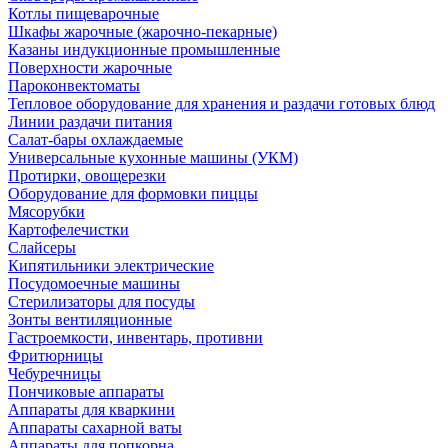
Котлы пищеварочные
Шкафы жарочные (жарочно-пекарные)
Казаны индукционные промышленные
Поверхности жарочные
Пароконвектоматы
Тепловое оборудование для хранения и раздачи готовых блюд
Линии раздачи питания
Салат-бары охлаждаемые
Универсальные кухонные машины (УКМ)
Протирки, овощерезки
Оборудование для формовки пиццы
Мясорубки
Картофелечистки
Слайсеры
Кипятильники электрические
Посудомоечные машины
Стерилизаторы для посуды
Зонты вентиляционные
Гастроемкости, инвентарь, противни
Фритюрницы
Чебуречницы
Пончиковые аппараты
Аппараты для кваркини
Аппараты сахарной ваты
Аппараты для попкорна