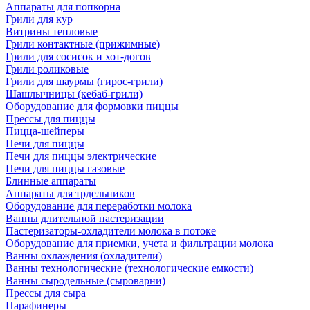
Аппараты для попкорна
Грили для кур
Витрины тепловые
Грили контактные (прижимные)
Грили для сосисок и хот-догов
Грили роликовые
Грили для шаурмы (гирос-грили)
Шашлычницы (кебаб-грили)
Оборудование для формовки пиццы
Прессы для пиццы
Пицца-шейперы
Печи для пиццы
Печи для пиццы электрические
Печи для пиццы газовые
Блинные аппараты
Аппараты для трдельников
Оборудование для переработки молока
Ванны длительной пастеризации
Пастеризаторы-охладители молока в потоке
Оборудование для приемки, учета и фильтрации молока
Ванны охлаждения (охладители)
Ванны технологические (технологические емкости)
Ванны сыродельные (сыроварни)
Прессы для сыра
Парафинеры