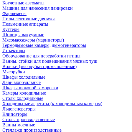
Котлетные автоматы
Машина для нанесения панировки
Фаршемесы
Пилы ленточные для мяса
Пельменные аппараты
Куттеры
Шприцы вакуумные
Мясомассажеры (маринаторы)
Термодымовые камеры, дымогенераторы
Инъекторы
Оборудование для переработки птицы
Ванны, стойки для подвешивания мясных туш
Волчки (мясорубки промышленные)
Мясорубки
Шкафы холодильные
Лари морозильные
Шкафы шоковой заморозки
Камеры холодильные
Столы холодильные
Холодильные агрегаты (к холодильным камерам)
Льдогенераторы
Клипсаторы
Столы производственные
Ванны моечные
Стеллажи производственные