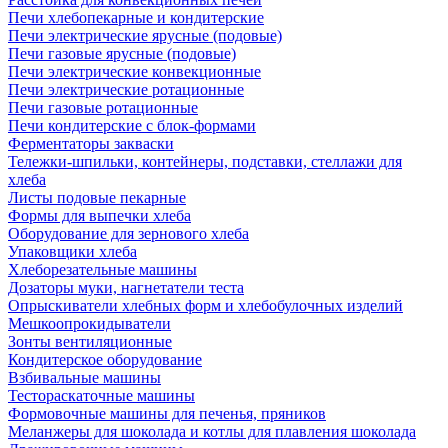
Печи хлебопекарные и кондитерские
Печи электрические ярусные (подовые)
Печи газовые ярусные (подовые)
Печи электрические конвекционные
Печи электрические ротационные
Печи газовые ротационные
Печи кондитерские с блок-формами
Ферментаторы закваски
Тележки-шпильки, контейнеры, подставки, стеллажи для
хлеба
Листы подовые пекарные
Формы для выпечки хлеба
Оборудование для зернового хлеба
Упаковщики хлеба
Хлеборезательные машины
Дозаторы муки, нагнетатели теста
Опрыскиватели хлебных форм и хлебобулочных изделий
Мешкоопрокидыватели
Зонты вентиляционные
Кондитерское оборудование
Взбивальные машины
Тестораскаточные машины
Формовочные машины для печенья, пряников
Меланжеры для шоколада и котлы для плавления шоколада