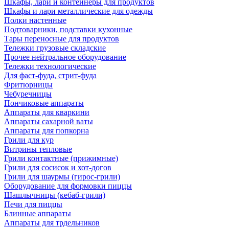
Шкафы, лари и контейнеры для продуктов
Шкафы и лари металлические для одежды
Полки настенные
Подтоварники, подставки кухонные
Тары переносные для продуктов
Тележки грузовые складские
Прочее нейтральное оборудование
Тележки технологические
Для фаст-фуда, стрит-фуда
Фритюрницы
Чебуречницы
Пончиковые аппараты
Аппараты для кваркини
Аппараты сахарной ваты
Аппараты для попкорна
Грили для кур
Витрины тепловые
Грили контактные (прижимные)
Грили для сосисок и хот-догов
Грили для шаурмы (гирос-грили)
Оборудование для формовки пиццы
Шашлычницы (кебаб-грили)
Печи для пиццы
Блинные аппараты
Аппараты для трдельников