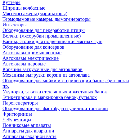
Куттеры
Шприцы колбасные
Мясомассажеры (маринаторы)
Термодымовые камеры, дымогенераторы
Инъекторы
Оборудование для переработки птицы
Волчки (мясорубки промышленные)
Ванны, стойки для подвешивания мясных туш
Оборудование для консервов
Автоклавы промышленные
Автоклавы электрические
Автоклавы паровые
Корзины загрузочные для автоклавов
Механизм выгрузки корзин из автоклава
Оборудование для мойки и стерилизации банок, бутылок и
пр.
Укупорка, закатка стеклянных и жестяных банок
Этикетировка и маркировка банок, бутылок
Парогенераторы
Оборудование для фаст-фуда и уличной торговли
Фритюрницы
Чебуречницы
Пончиковые аппараты
Аппараты для кваркини
Аппараты сахарной ваты