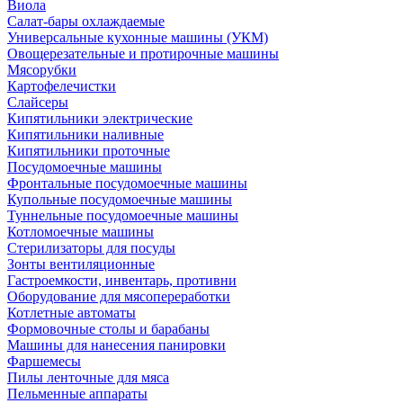
Виола
Салат-бары охлаждаемые
Универсальные кухонные машины (УКМ)
Овощерезательные и протирочные машины
Мясорубки
Картофелечистки
Слайсеры
Кипятильники электрические
Кипятильники наливные
Кипятильники проточные
Посудомоечные машины
Фронтальные посудомоечные машины
Купольные посудомоечные машины
Туннельные посудомоечные машины
Котломоечные машины
Стерилизаторы для посуды
Зонты вентиляционные
Гастроемкости, инвентарь, противни
Оборудование для мясопереработки
Котлетные автоматы
Формовочные столы и барабаны
Машины для нанесения панировки
Фаршемесы
Пилы ленточные для мяса
Пельменные аппараты