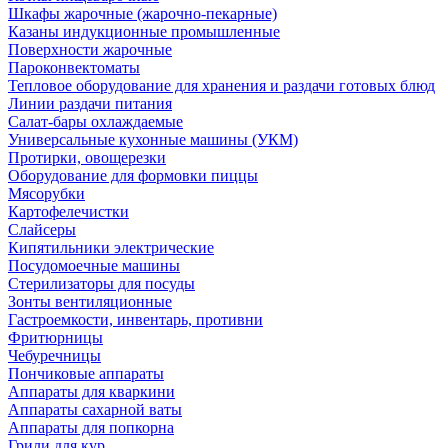
Шкафы жарочные (жарочно-пекарные)
Казаны индукционные промышленные
Поверхности жарочные
Пароконвектоматы
Тепловое оборудование для хранения и раздачи готовых блюд
Линии раздачи питания
Салат-бары охлаждаемые
Универсальные кухонные машины (УКМ)
Протирки, овощерезки
Оборудование для формовки пиццы
Мясорубки
Картофелечистки
Слайсеры
Кипятильники электрические
Посудомоечные машины
Стерилизаторы для посуды
Зонты вентиляционные
Гастроемкости, инвентарь, противни
Фритюрницы
Чебуречницы
Пончиковые аппараты
Аппараты для кваркини
Аппараты сахарной ваты
Аппараты для попкорна
Грили для кур