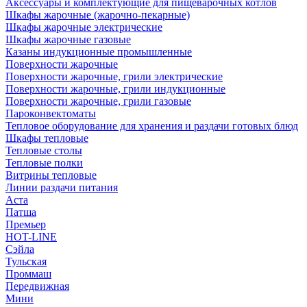
Аксессуары и комплектующие для пищеварочных котлов
Шкафы жарочные (жарочно-пекарные)
Шкафы жарочные электрические
Шкафы жарочные газовые
Казаны индукционные промышленные
Поверхности жарочные
Поверхности жарочные, грили электрические
Поверхности жарочные, грили индукционные
Поверхности жарочные, грили газовые
Пароконвектоматы
Тепловое оборудование для хранения и раздачи готовых блюд
Шкафы тепловые
Тепловые столы
Тепловые полки
Витрины тепловые
Линии раздачи питания
Аста
Патша
Премьер
HOT-LINE
Сэйла
Тульская
Проммаш
Передвижная
Мини