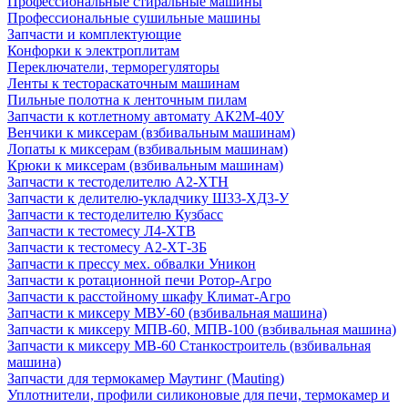
Профессиональные стиральные машины
Профессиональные сушильные машины
Запчасти и комплектующие
Конфорки к электроплитам
Переключатели, терморегуляторы
Ленты к тестораскаточным машинам
Пильные полотна к ленточным пилам
Запчасти к котлетному автомату АК2М-40У
Венчики к миксерам (взбивальным машинам)
Лопаты к миксерам (взбивальным машинам)
Крюки к миксерам (взбивальным машинам)
Запчасти к тестоделителю А2-ХТН
Запчасти к делителю-укладчику Ш33-ХД3-У
Запчасти к тестоделителю Кузбасс
Запчасти к тестомесу Л4-ХТВ
Запчасти к тестомесу А2-ХТ-3Б
Запчасти к прессу мех. обвалки Уникон
Запчасти к ротационной печи Ротор-Агро
Запчасти к расстойному шкафу Климат-Агро
Запчасти к миксеру МВУ-60 (взбивальная машина)
Запчасти к миксеру МПВ-60, МПВ-100 (взбивальная машина)
Запчасти к миксеру МВ-60 Станкостроитель (взбивальная
машина)
Запчасти для термокамер Маутинг (Mauting)
Уплотнители, профили силиконовые для печи, термокамер и