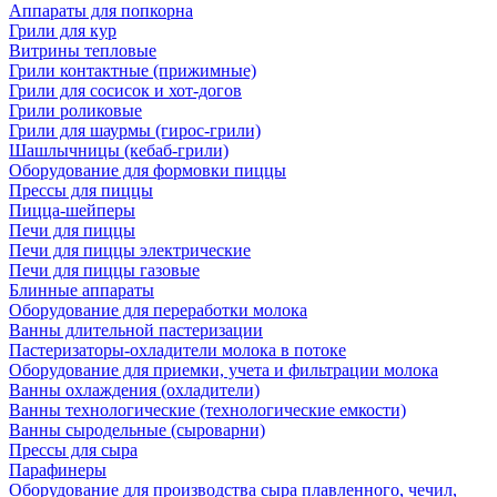
Аппараты для попкорна
Грили для кур
Витрины тепловые
Грили контактные (прижимные)
Грили для сосисок и хот-догов
Грили роликовые
Грили для шаурмы (гирос-грили)
Шашлычницы (кебаб-грили)
Оборудование для формовки пиццы
Прессы для пиццы
Пицца-шейперы
Печи для пиццы
Печи для пиццы электрические
Печи для пиццы газовые
Блинные аппараты
Оборудование для переработки молока
Ванны длительной пастеризации
Пастеризаторы-охладители молока в потоке
Оборудование для приемки, учета и фильтрации молока
Ванны охлаждения (охладители)
Ванны технологические (технологические емкости)
Ванны сыродельные (сыроварни)
Прессы для сыра
Парафинеры
Оборудование для производства сыра плавленного, чечил,