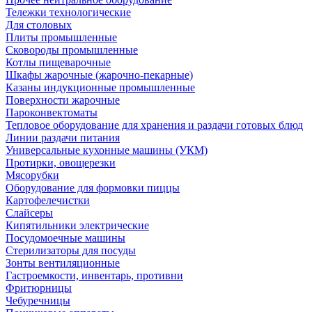
Тележки технологические
Для столовых
Плиты промышленные
Сковороды промышленные
Котлы пищеварочные
Шкафы жарочные (жарочно-пекарные)
Казаны индукционные промышленные
Поверхности жарочные
Пароконвектоматы
Тепловое оборудование для хранения и раздачи готовых блюд
Линии раздачи питания
Универсальные кухонные машины (УКМ)
Протирки, овощерезки
Мясорубки
Оборудование для формовки пиццы
Картофелечистки
Слайсеры
Кипятильники электрические
Посудомоечные машины
Стерилизаторы для посуды
Зонты вентиляционные
Гастроемкости, инвентарь, противни
Фритюрницы
Чебуречницы