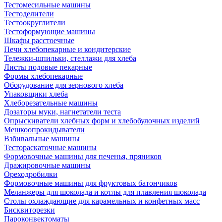
Тестомесильные машины
Тестоделители
Тестоокруглители
Тестоформующие машины
Шкафы расстоечные
Печи хлебопекарные и кондитерские
Тележки-шпильки, стеллажи для хлеба
Листы подовые пекарные
Формы хлебопекарные
Оборудование для зернового хлеба
Упаковщики хлеба
Хлеборезательные машины
Дозаторы муки, нагнетатели теста
Опрыскиватели хлебных форм и хлебобулочных изделий
Мешкоопрокидыватели
Взбивальные машины
Тестораскаточные машины
Формовочные машины для печенья, пряников
Дражировочные машины
Ореходробилки
Формовочные машины для фруктовых батончиков
Меланжеры для шоколада и котлы для плавления шоколада
Столы охлаждающие для карамельных и конфетных масс
Бисквиторезки
Пароконвектоматы