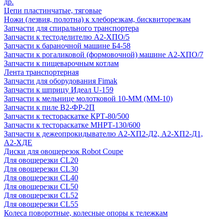
др.
Цепи пластинчатые, тяговые
Ножи (лезвия, полотна) к хлеборезкам, бисквиторезкам
Запчасти для спирального транспортера
Запчасти к тестоделителю А2-ХПО/5
Запчасти к бараночной машине Б4-58
Запчасти к рогаликовой (формовочной) машине А2-ХПО/7
Запчасти к пищеварочным котлам
Лента транспортерная
Запчасти для оборудования Fimak
Запчасти к шприцу Идеал U-159
Запчасти к мельнице молотковой 10-ММ (ММ-10)
Запчасти к пиле В2-ФР-2П
Запчасти к тестораскатке КРТ-80/500
Запчасти к тестораскатке МНРТ-130/600
Запчасти к деже­опрокидывателю А2-ХП2-Д2, А2-ХП2-Д1,
А2-ХДЕ
Диски для овощерезок Robot Coupe
Для овощерезки CL20
Для овощерезки CL30
Для овощерезки CL40
Для овощерезки CL50
Для овощерезки CL52
Для овощерезки CL55
Колеса поворотные, колесные опоры к тележкам