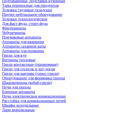
Подтоварники, подставки кухонные
Тары переносные для продуктов
Тележки грузовые складские
Прочее нейтральное оборудование
Тележки технологические
Для фаст-фуда, стрит-фуда
Фритюрницы
Чебуречницы
Пончиковые аппараты
Аппараты для кваркини
Аппараты сахарной ваты
Аппараты для попкорна
Грили для кур
Витрины тепловые
Грили контактные (прижимные)
Грили для сосисок и хот-догов
Грили для шаурмы (гирос-грили)
Оборудование для формовки пиццы
Шашлычницы (кебаб-грили)
Печи для пиццы
Блинные аппараты
Печи электрические конвекционные
Расстойка для конвекционных печей
Шкафы холодильные
Лари морозильные