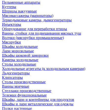
Пельменные аппараты
Куттеры
Шприцы вакуумные
Мясомассажеры (маринаторы)
Термодымовые камеры, дымогенераторы
Инъекторы
Оборудование для переработки птицы
Ванны, стойки для подвешивания мясных туш
Волчки (мясорубки промышленные)
Мясорубки
Шкафы холодильные
Лари морозильные
Шкафы шоковой заморозки
Камеры холодильные
Столы холодильные
Холодильные агрегаты (к холодильным камерам)
Льдогенераторы
Клипсаторы
Столы производственные
Ванны моечные
Стеллажи производственные
Тележки функциональные
Шкафы, лари и контейнеры для продуктов
Шкафы и лари металлические для одежды
Полки настенные