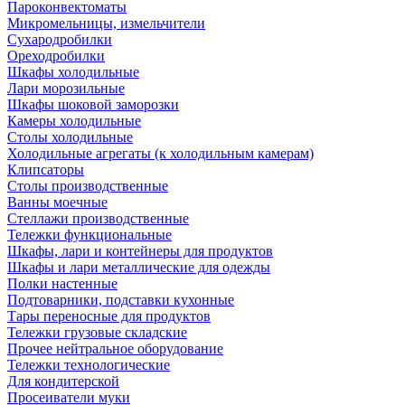
Пароконвектоматы
Микромельницы, измельчители
Сухародробилки
Ореходробилки
Шкафы холодильные
Лари морозильные
Шкафы шоковой заморозки
Камеры холодильные
Столы холодильные
Холодильные агрегаты (к холодильным камерам)
Клипсаторы
Столы производственные
Ванны моечные
Стеллажи производственные
Тележки функциональные
Шкафы, лари и контейнеры для продуктов
Шкафы и лари металлические для одежды
Полки настенные
Подтоварники, подставки кухонные
Тары переносные для продуктов
Тележки грузовые складские
Прочее нейтральное оборудование
Тележки технологические
Для кондитерской
Просеиватели муки