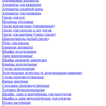
Пончиковые аппараты
Аппараты для кваркини
Аппараты сахарной ваты
Аппараты для попкорна
Грили для кур
Витрины тепловые
Грили контактные (прижимные)
Грили для сосисок и хот-догов
Грили для шаурмы (гирос-грили)
Шашлычницы (кебаб-грили)
Печи для пиццы
Блинные аппараты
Шкафы холодильные
Лари морозильные
Шкафы шоковой заморозки
Камеры холодильные
Столы холодильные
Холодильные агрегаты (к холодильным камерам)
Столы производственные
Ванны моечные
Стеллажи производственные
Тележки функциональные
Шкафы, лари и контейнеры для продуктов
Шкафы и лари металлические для одежды
Полки настенные