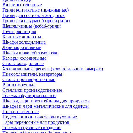
Витрины тепловые
Грили контактные (прижимные)
Грили для сосисок и хот-догов
Грили для шаурмы (гирос-грили)
Шашлычницы (кебаб-грили)
Печи для пиццы
Блинные аппараты
Шкафы холодильные
Лари морозильные
Шкафы шоковой заморозки
Камеры холодильные
Столы холодильные
Холодильные агрегаты (к холодильным камерам)
Пивоохладители, кегераторы
Столы производственные
Ванны моечные
Стеллажи производственные
Тележки функциональные
Шкафы, лари и контейнеры для продуктов
Шкафы и лари металлические для одежды
Полки настенные
Подтоварники, подставки кухонные
Тары переносные для продуктов
Тележки грузовые складские
Прочее нейтральное оборудование