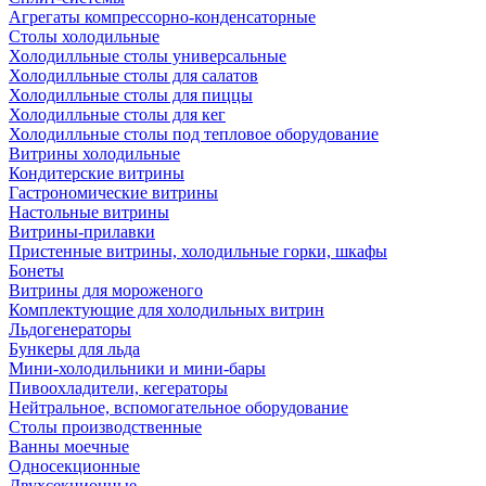
Агрегаты компрессорно-конденсаторные
Столы холодильные
Холодилльные столы универсальные
Холодилльные столы для салатов
Холодилльные столы для пиццы
Холодилльные столы для кег
Холодилльные столы под тепловое оборудование
Витрины холодильные
Кондитерские витрины
Гастрономические витрины
Настольные витрины
Витрины-прилавки
Пристенные витрины, холодильные горки, шкафы
Бонеты
Витрины для мороженого
Комплектующие для холодильных витрин
Льдогенераторы
Бункеры для льда
Мини-холодильники и мини-бары
Пивоохладители, кегераторы
Нейтральное, вспомогательное оборудование
Столы производственные
Ванны моечные
Односекционные
Двухсекционные