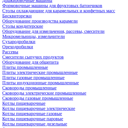
Дражировочные машины
Формовочные машины для фруктовых батончиков
Столы охлаждающие для карамельных и конфетных масс
Бисквиторезки
Оборудование производства карамели
Столы кондитерские
Оборудование для измельчения, рассевы, смесители
Микромельницы, измельчители
Сухародробилки
Ореходробилки
Рассевы
Смесители сыпучих продуктов
Оборудование для общепита
Плиты промышленные
Плиты электрические промышленные
Плиты газовые промышленные
Плиты индукционные промышленные
Сковороды промышленные
Сковороды электрические промышленные
Сковороды газовые промышленные
Котлы пищеварочные
Котлы пищеварочные электрические
Котлы пищеварочные газовые
Котлы пищеварочные паровые
Котлы пищеварочные дизельные