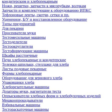
кондитерским и хлебопекарным
Ножи, решетки, запчасти к мясорубкам, волчкам
Запчасти и комплектующие к оборудованию ИПКС
Тефлоновые ленты, скотчи, сетки и пр.
Уцененное, Б/У и восстановленное оборудование
Типы предприятий
Для пекарни
Просеиватели муки
Тестомесильные машины
Тестоделители
Тестоокруглители
Тестоформующие машины
Шкафы расстоечные
Печи хлебопекарные и кондитерские
Тележки-шпильки, стеллажи для хлеба
Листы подовые пекарные
Формы хлебопекарные
Оборудование для зернового хлеба
Упаковщики хлеба
Хлеборезательные машины
Дозаторы муки, нагнетатели теста
Опрыскиватели хлебных форм и хлебобулочных изделий
Мешкоопрокидыватели
Взбивальные машины
Тестораскаточные машины