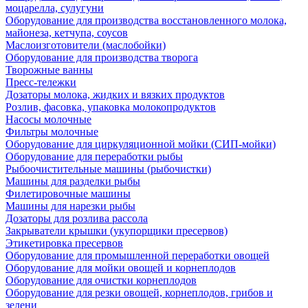
моцарелла, сулугуни
Оборудование для производства восстановленного молока,
майонеза, кетчупа, соусов
Маслоизготовители (маслобойки)
Оборудование для производства творога
Творожные ванны
Пресс-тележки
Дозаторы молока, жидких и вязких продуктов
Розлив, фасовка, упаковка молокопродуктов
Насосы молочные
Фильтры молочные
Оборудование для циркуляционной мойки (СИП-мойки)
Оборудование для переработки рыбы
Рыбоочистительные машины (рыбочистки)
Машины для разделки рыбы
Филетировочные машины
Машины для нарезки рыбы
Дозаторы для розлива рассола
Закрыватели крышки (укупорщики пресервов)
Этикетировка пресервов
Оборудование для промышленной переработки овощей
Оборудование для мойки овощей и корнеплодов
Оборудование для очистки корнеплодов
Оборудование для резки овощей, корнеплодов, грибов и
зелени