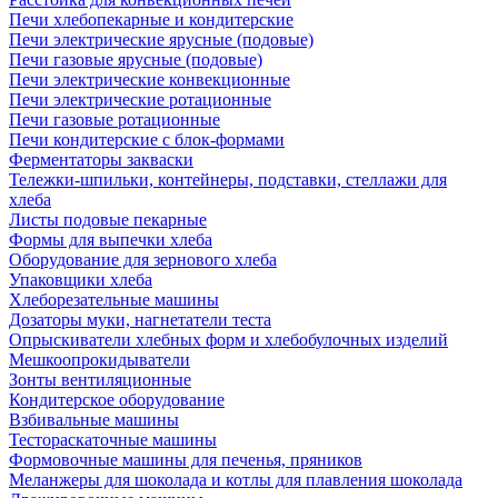
Печи хлебопекарные и кондитерские
Печи электрические ярусные (подовые)
Печи газовые ярусные (подовые)
Печи электрические конвекционные
Печи электрические ротационные
Печи газовые ротационные
Печи кондитерские с блок-формами
Ферментаторы закваски
Тележки-шпильки, контейнеры, подставки, стеллажи для
хлеба
Листы подовые пекарные
Формы для выпечки хлеба
Оборудование для зернового хлеба
Упаковщики хлеба
Хлеборезательные машины
Дозаторы муки, нагнетатели теста
Опрыскиватели хлебных форм и хлебобулочных изделий
Мешкоопрокидыватели
Зонты вентиляционные
Кондитерское оборудование
Взбивальные машины
Тестораскаточные машины
Формовочные машины для печенья, пряников
Меланжеры для шоколада и котлы для плавления шоколада