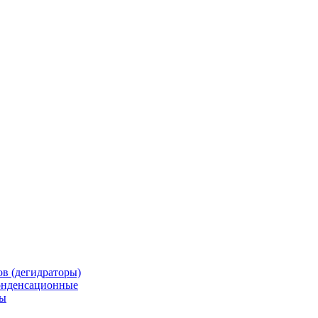
в (дегидраторы)
онденсационные
мы