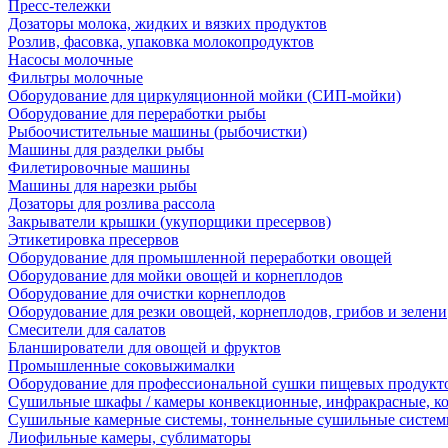
Пресс-тележки
Дозаторы молока, жидких и вязких продуктов
Розлив, фасовка, упаковка молокопродуктов
Насосы молочные
Фильтры молочные
Оборудование для циркуляционной мойки (СИП-мойки)
Оборудование для переработки рыбы
Рыбоочистительные машины (рыбочистки)
Машины для разделки рыбы
Филетировочные машины
Машины для нарезки рыбы
Дозаторы для розлива рассола
Закрыватели крышки (укупорщики пресервов)
Этикетировка пресервов
Оборудование для промышленной переработки овощей
Оборудование для мойки овощей и корнеплодов
Оборудование для очистки корнеплодов
Оборудование для резки овощей, корнеплодов, грибов и зелени
Смесители для салатов
Бланширователи для овощей и фруктов
Промышленные соковыжималки
Оборудование для профессиональной сушки пищевых продукто
Сушильные шкафы / камеры конвекционные, инфракрасные, к
Сушильные камерные системы, тоннельные сушильные систе
Лиофильные камеры, сублиматоры