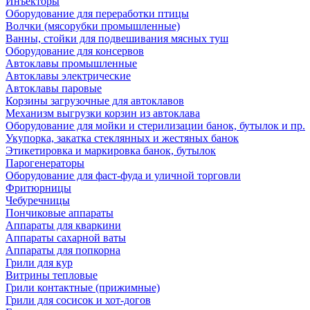
Инъекторы
Оборудование для переработки птицы
Волчки (мясорубки промышленные)
Ванны, стойки для подвешивания мясных туш
Оборудование для консервов
Автоклавы промышленные
Автоклавы электрические
Автоклавы паровые
Корзины загрузочные для автоклавов
Механизм выгрузки корзин из автоклава
Оборудование для мойки и стерилизации банок, бутылок и пр.
Укупорка, закатка стеклянных и жестяных банок
Этикетировка и маркировка банок, бутылок
Парогенераторы
Оборудование для фаст-фуда и уличной торговли
Фритюрницы
Чебуречницы
Пончиковые аппараты
Аппараты для кваркини
Аппараты сахарной ваты
Аппараты для попкорна
Грили для кур
Витрины тепловые
Грили контактные (прижимные)
Грили для сосисок и хот-догов