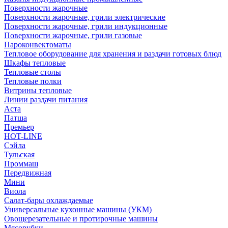
Поверхности жарочные
Поверхности жарочные, грили электрические
Поверхности жарочные, грили индукционные
Поверхности жарочные, грили газовые
Пароконвектоматы
Тепловое оборудование для хранения и раздачи готовых блюд
Шкафы тепловые
Тепловые столы
Тепловые полки
Витрины тепловые
Линии раздачи питания
Аста
Патша
Премьер
HOT-LINE
Сэйла
Тульская
Проммаш
Передвижная
Мини
Виола
Салат-бары охлаждаемые
Универсальные кухонные машины (УКМ)
Овощерезательные и протирочные машины
Мясорубки