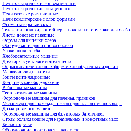
Печи электрические конвекционные
Печи электрические ротационные
Печи газовые ротационные
Печи кондитерские с блок-формами
Ферментаторы закваски
Тележки-шпильки, контейнеры, подставки, стеллажи для хлеба
Листы подовые пекарные
Формы для выпечки хлеба
Оборудование для зернового хлеба
Упаковщики хлеба
Хлеборезательные машины
Дозаторы муки, нагнетатели теста
Опрыскиватели хлебных форм и хлебобулочных изделий
Мешкоопрокидыватели
Зонты вентиляционные
Кондитерское оборудование
Взбивальные машины
Тестораскаточные машины
Формовочные машины для печенья, пряников
Меланжеры для шоколада и котлы для плавления шоколада
Дражировочные машины
Формовочные машины для фруктовых батончиков
Столы охлаждающие для карамельных и конфетных масс
Бисквиторезки
Оборудование производства карамели