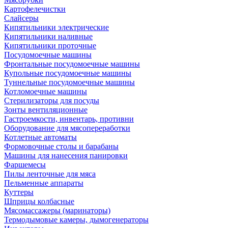
Картофелечистки
Слайсеры
Кипятильники электрические
Кипятильники наливные
Кипятильники проточные
Посудомоечные машины
Фронтальные посудомоечные машины
Купольные посудомоечные машины
Туннельные посудомоечные машины
Котломоечные машины
Стерилизаторы для посуды
Зонты вентиляционные
Гастроемкости, инвентарь, противни
Оборудование для мясопереработки
Котлетные автоматы
Формовочные столы и барабаны
Машины для нанесения панировки
Фаршемесы
Пилы ленточные для мяса
Пельменные аппараты
Куттеры
Шприцы колбасные
Мясомассажеры (маринаторы)
Термодымовые камеры, дымогенераторы