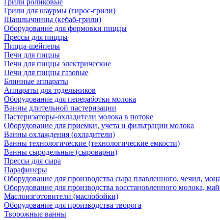
Грили роликовые
Грили для шаурмы (гирос-грили)
Шашлычницы (кебаб-грили)
Оборудование для формовки пиццы
Прессы для пиццы
Пицца-шейперы
Печи для пиццы
Печи для пиццы электрические
Печи для пиццы газовые
Блинные аппараты
Аппараты для трдельников
Оборудование для переработки молока
Ванны длительной пастеризации
Пастеризаторы-охладители молока в потоке
Оборудование для приемки, учета и фильтрации молока
Ванны охлаждения (охладители)
Ванны технологические (технологические емкости)
Ванны сыродельные (сыроварни)
Прессы для сыра
Парафинеры
Оборудование для производства сыра плавленного, чечил, моца
Оборудование для производства восстановленного молока, майо
Маслоизготовители (маслобойки)
Оборудование для производства творога
Творожные ванны