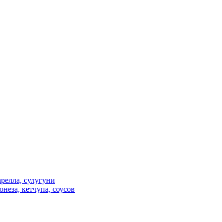
релла, сулугуни
неза, кетчупа, соусов