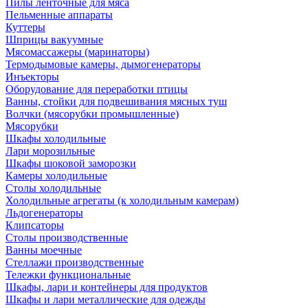
Пилы ленточные для мяса
Пельменные аппараты
Куттеры
Шприцы вакуумные
Мясомассажеры (маринаторы)
Термодымовые камеры, дымогенераторы
Инъекторы
Оборудование для переработки птицы
Ванны, стойки для подвешивания мясных туш
Волчки (мясорубки промышленные)
Мясорубки
Шкафы холодильные
Лари морозильные
Шкафы шоковой заморозки
Камеры холодильные
Столы холодильные
Холодильные агрегаты (к холодильным камерам)
Льдогенераторы
Клипсаторы
Столы производственные
Ванны моечные
Стеллажи производственные
Тележки функциональные
Шкафы, лари и контейнеры для продуктов
Шкафы и лари металлические для одежды