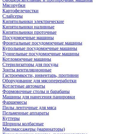
Мясорубки
Картофелечистки
Слайсеры
Кипятильники электрические
Кипятильники наливные
Кипятильники проточные
Посудомоечные машины
Фронтальные посудомоечные машины
Купольные посудомоечные машины
Туннельные посудомоечные машины
Котломоечные машины
Стерилизаторы для посуды
Зонты вентиляционные
Гастроемкости, инвентарь, противни
Оборудование для мясопереработки
Котлетные автоматы
Формовочные столы и барабаны
Машины для нанесения панировки
Фаршемесы
Пилы ленточные для мяса
Пельменные аппараты
Куттеры
Шприцы колбасные
Мясомассажеры (маринаторы)