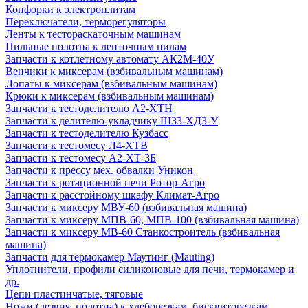
Конфорки к электроплитам
Переключатели, терморегуляторы
Ленты к тестораскаточным машинам
Пильные полотна к ленточным пилам
Запчасти к котлетному автомату АК2М-40У
Венчики к миксерам (взбивальным машинам)
Лопаты к миксерам (взбивальным машинам)
Крюки к миксерам (взбивальным машинам)
Запчасти к тестоделителю А2-ХТН
Запчасти к делителю-укладчику Ш33-ХД3-У
Запчасти к тестоделителю Кузбасс
Запчасти к тестомесу Л4-ХТВ
Запчасти к тестомесу А2-ХТ-3Б
Запчасти к прессу мех. обвалки Уникон
Запчасти к ротационной печи Ротор-Агро
Запчасти к расстойному шкафу Климат-Агро
Запчасти к миксеру МВУ-60 (взбивальная машина)
Запчасти к миксеру МПВ-60, МПВ-100 (взбивальная машина)
Запчасти к миксеру МВ-60 Станкостроитель (взбивальная
машина)
Запчасти для термокамер Маутинг (Mauting)
Уплотнители, профили силиконовые для печи, термокамер и
др.
Цепи пластинчатые, тяговые
Ножи (лезвия, полотна) к хлеборезкам, бисквиторезкам