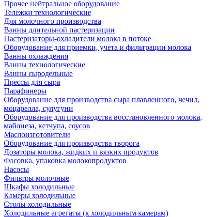
Прочее нейтральное оборудование
Тележки технологические
Для молочного производства
Ванны длительной пастеризации
Пастеризаторы-охладители молока в потоке
Оборудование для приемки, учета и фильтрации молока
Ванны охлаждения
Ванны технологические
Ванны сыродельные
Прессы для сыра
Парафинеры
Оборудование для производства сыра плавленного, чечил,
моцарелла, сулугуни
Оборудование для производства восстановленного молока,
майонеза, кетчупа, соусов
Маслоизготовители
Оборудование для производства творога
Дозаторы молока, жидких и вязких продуктов
Фасовка, упаковка молокопродуктов
Насосы
Фильтры молочные
Шкафы холодильные
Камеры холодильные
Столы холодильные
Холодильные агрегаты (к холодильным камерам)