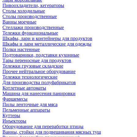
Пивоохладители, кегераторы
Столы холодильные
Столы производственные
Ванны моечные
Стеллажи производственные
Тележки функциональные
Шкафы, лари и контейнеры для продуктов
Шкафы и лари металлические для одежды
Полки настенные
Подтоварники, подставки кухонные
Тары переносные для продуктов
Тележки грузовые складские
Прочее нейтральное оборудование
Тележки технологические
Для производства полуфабрикатов
Котлетные автоматы
Машина для нанесения панировки
Фаршемесы
Пилы ленточные для мяса
Пельменные аппараты
Куттеры
Инъекторы
Оборудование для переработки птицы
Ванны, стойки для подвешивания мясных туш