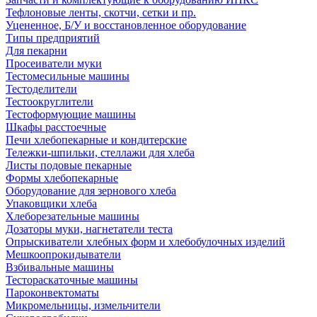
Тефлоновые ленты, скотчи, сетки и пр.
Уцененное, Б/У и восстановленное оборудование
Типы предприятий
Для пекарни
Просеиватели муки
Тестомесильные машины
Тестоделители
Тестоокруглители
Тестоформующие машины
Шкафы расстоечные
Печи хлебопекарные и кондитерские
Тележки-шпильки, стеллажи для хлеба
Листы подовые пекарные
Формы хлебопекарные
Оборудование для зернового хлеба
Упаковщики хлеба
Хлеборезательные машины
Дозаторы муки, нагнетатели теста
Опрыскиватели хлебных форм и хлебобулочных изделий
Мешкоопрокидыватели
Взбивальные машины
Тестораскаточные машины
Пароконвектоматы
Микромельницы, измельчители