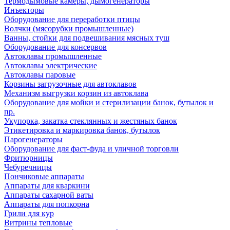
Термодымовые камеры, дымогенераторы
Инъекторы
Оборудование для переработки птицы
Волчки (мясорубки промышленные)
Ванны, стойки для подвешивания мясных туш
Оборудование для консервов
Автоклавы промышленные
Автоклавы электрические
Автоклавы паровые
Корзины загрузочные для автоклавов
Механизм выгрузки корзин из автоклава
Оборудование для мойки и стерилизации банок, бутылок и
пр.
Укупорка, закатка стеклянных и жестяных банок
Этикетировка и маркировка банок, бутылок
Парогенераторы
Оборудование для фаст-фуда и уличной торговли
Фритюрницы
Чебуречницы
Пончиковые аппараты
Аппараты для кваркини
Аппараты сахарной ваты
Аппараты для попкорна
Грили для кур
Витрины тепловые