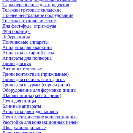
Тары переносные для продуктов
Тележки грузовые складские
Прочее нейтральное оборудование
Тележки технологические
Для фаст-фуда, стрит-фуда
Фритюрницы
Чебуречницы
Пончиковые аппараты
Аппараты для кваркини
Аппараты сахарной ваты
Аппараты для попкорна
Грили для кур
Витрины тепловые
Грили контактные (прижимные)
Грили для сосисок и хот-догов
Грили для шаурмы (гирос-грили)
Оборудование для формовки пиццы
Шашлычницы (кебаб-грили)
Печи для пиццы
Блинные аппараты
Аппараты для трдельников
Печи электрические конвекционные
Расстойка для конвекционных печей
Шкафы холодильные
Лари морозильные