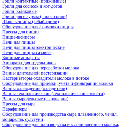
Грили контактные (прижимные)
Грили для сосисок и хот-догов
Грили роликовые
Грили для шаурмы (гирос-грили)
Шашлычницы (кебаб-грили)
Оборудование для формовки пиццы
Прессы для пиццы
Пицца-шейперы
Печи для пиццы
Печи для пиццы электрические
Печи для пиццы газовые
Блинные аппараты
Аппараты для трдельников
Оборудование для переработки молока
Ванны длительной пастеризации
Пастеризаторы-охладители молока в потоке
Оборудование для приемки, учета и фильтрации молока
Ванны охлаждения (охладители)
Ванны технологические (технологические емкости)
Ванны сыродельные (сыроварни)
Прессы для сыра
Парафинеры
Оборудование для производства сыра плавленного, чечил,
моцарелла, сулугуни
Оборудование для производства восстановленного молока,