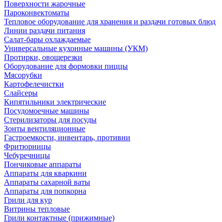
Поверхности жарочные
Пароконвектоматы
Тепловое оборудование для хранения и раздачи готовых блюд
Линии раздачи питания
Салат-бары охлаждаемые
Универсальные кухонные машины (УКМ)
Протирки, овощерезки
Оборудование для формовки пиццы
Мясорубки
Картофелечистки
Слайсеры
Кипятильники электрические
Посудомоечные машины
Стерилизаторы для посуды
Зонты вентиляционные
Гастроемкости, инвентарь, противни
Фритюрницы
Чебуречницы
Пончиковые аппараты
Аппараты для кваркини
Аппараты сахарной ваты
Аппараты для попкорна
Грили для кур
Витрины тепловые
Грили контактные (прижимные)