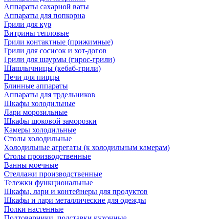
Аппараты сахарной ваты
Аппараты для попкорна
Грили для кур
Витрины тепловые
Грили контактные (прижимные)
Грили для сосисок и хот-догов
Грили для шаурмы (гирос-грили)
Шашлычницы (кебаб-грили)
Печи для пиццы
Блинные аппараты
Аппараты для трдельников
Шкафы холодильные
Лари морозильные
Шкафы шоковой заморозки
Камеры холодильные
Столы холодильные
Холодильные агрегаты (к холодильным камерам)
Столы производственные
Ванны моечные
Стеллажи производственные
Тележки функциональные
Шкафы, лари и контейнеры для продуктов
Шкафы и лари металлические для одежды
Полки настенные
Подтоварники, подставки кухонные