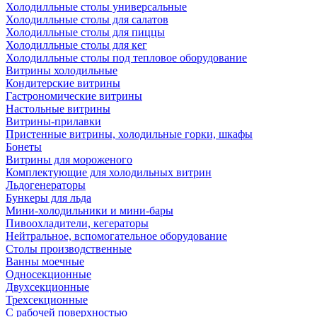
Холодилльные столы универсальные
Холодилльные столы для салатов
Холодилльные столы для пиццы
Холодилльные столы для кег
Холодилльные столы под тепловое оборудование
Витрины холодильные
Кондитерские витрины
Гастрономические витрины
Настольные витрины
Витрины-прилавки
Пристенные витрины, холодильные горки, шкафы
Бонеты
Витрины для мороженого
Комплектующие для холодильных витрин
Льдогенераторы
Бункеры для льда
Мини-холодильники и мини-бары
Пивоохладители, кегераторы
Нейтральное, вспомогательное оборудование
Столы производственные
Ванны моечные
Односекционные
Двухсекционные
Трехсекционные
С рабочей поверхностью