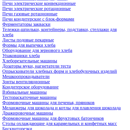
Печи электрические конвекционные
Печи электрические ротационные
Печи газовые ротационные
Печи кондитерские с блок-формами
Ферментаторы закваски
Тележки-шпильки, контейнеры, подставки, стеллажи для
хлеба
Листы подовые пекарные
Формы для выпечки хлеба
Оборудование для зернового хлеба
Упаковщики хлеба
Хлеборезательные машины
Дозаторы муки, нагнетатели теста
Опрыскиватели хлебных форм и хлебобулочных изделий
Мешкоопрокидыватели
Зонты вентиляционные
Кондитерское оборудование
Взбивальные машины
Тестораскаточные машины
Формовочные машины для печенья, пряников
Меланжеры для шоколада и котлы для плавления шоколада
Дражировочные машины
Формовочные машины для фруктовых батончиков
Столы охлаждающие для карамельных и конфетных масс
Бисквиторезки