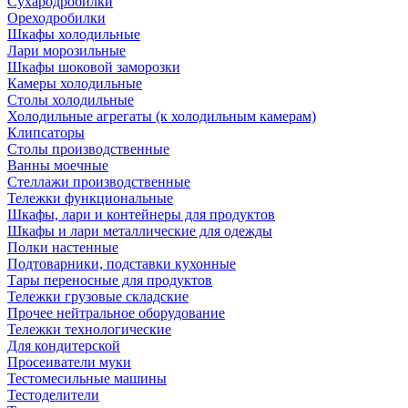
Сухародробилки
Ореходробилки
Шкафы холодильные
Лари морозильные
Шкафы шоковой заморозки
Камеры холодильные
Столы холодильные
Холодильные агрегаты (к холодильным камерам)
Клипсаторы
Столы производственные
Ванны моечные
Стеллажи производственные
Тележки функциональные
Шкафы, лари и контейнеры для продуктов
Шкафы и лари металлические для одежды
Полки настенные
Подтоварники, подставки кухонные
Тары переносные для продуктов
Тележки грузовые складские
Прочее нейтральное оборудование
Тележки технологические
Для кондитерской
Просеиватели муки
Тестомесильные машины
Тестоделители