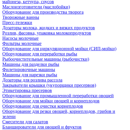
майонеза, кетчупа, соусов
Маслоизготовители (маслобойки)
Оборудование для производства творога
Творожные ванны
Пресс-тележки
Дозаторы молока, жидких и вязких продуктов
Розлив, фасовка, упаковка молокопродуктов
Насосы молочные
Фильтры молочные
Оборудование для циркуляционной мойки (СИП-мойки)
Оборудование для переработки рыбы
Рыбоочистительные машины (рыбочистки)
Машины для разделки рыбы
Филетировочные машины
Машины для нарезки рыбы
Дозаторы для розлива рассола
Закрыватели крышки (укупорщики пресервов)
Этикетировка пресервов
Оборудование для промышленной переработки овощей
Оборудование для мойки овощей и корнеплодов
Оборудование для очистки корнеплодов
Оборудование для резки овощей, корнеплодов, грибов и
зелени
Смесители для салатов
Бланширователи для овощей и фруктов