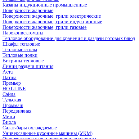
Казаны индукционные промышленные
Поверхности жарочные
Поверхности жарочные, грили электрические
Поверхности жарочные, грили индукционные
Поверхности жарочные, грили газовые
Пароконвектоматы
Тепловое оборудование для хранения и раздачи готовых блюд
Шкафы тепловые
Тепловые столы
Тепловые полки
Витрины тепловые
Линии раздачи питания
Аста
Патша
Премьер
HOT-LINE
Сэйла
Тульская
Проммаш
Передвижная
Мини
Виола
Салат-бары охлаждаемые
Универсальные кухонные машины (УКМ)
Овощерезательные и протирочные машины