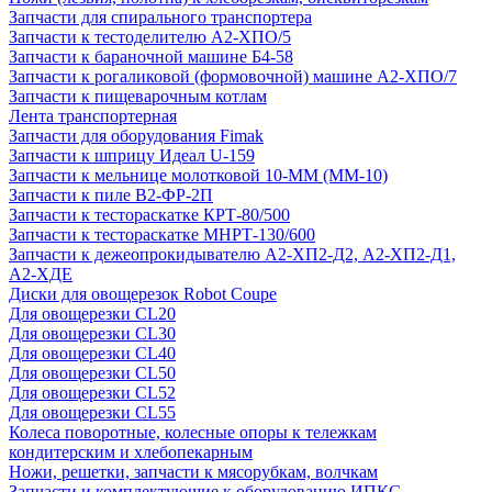
Запчасти для спирального транспортера
Запчасти к тестоделителю А2-ХПО/5
Запчасти к бараночной машине Б4-58
Запчасти к рогаликовой (формовочной) машине А2-ХПО/7
Запчасти к пищеварочным котлам
Лента транспортерная
Запчасти для оборудования Fimak
Запчасти к шприцу Идеал U-159
Запчасти к мельнице молотковой 10-ММ (ММ-10)
Запчасти к пиле В2-ФР-2П
Запчасти к тестораскатке КРТ-80/500
Запчасти к тестораскатке МНРТ-130/600
Запчасти к деже­опрокидывателю А2-ХП2-Д2, А2-ХП2-Д1,
А2-ХДЕ
Диски для овощерезок Robot Coupe
Для овощерезки CL20
Для овощерезки CL30
Для овощерезки CL40
Для овощерезки CL50
Для овощерезки CL52
Для овощерезки CL55
Колеса поворотные, колесные опоры к тележкам
кондитерским и хлебопекарным
Ножи, решетки, запчасти к мясорубкам, волчкам
Запчасти и комплектующие к оборудованию ИПКС