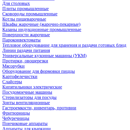
Для столовых
Плиты промышленные
Сковороды промышленные
Котлы пищеварочные
Шкафы жарочные (жарочно-пекарные)
Казаны индукционные промышленные
Поверхности жарочные
Пароконвектоматы
Тепловое оборудование для хранения и раздачи готовых блюд
Линии раздачи питания
Универсальные кухонные машины (УКМ)
Протирки, овощерезки
Мясорубки
Оборудование для формовки пиццы
Картофелечистки
Слайсеры
Кипятильники электрические
Посудомоечные машины
Стерилизаторы для посуды
Зонты вентиляционные
Гастроемкости, инвентарь, противни
Фритюрницы
Чебуречницы
Пончиковые аппараты
Аппараты для кваркини