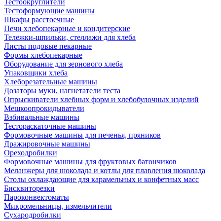
Тестоокруглители
Тестоформующие машины
Шкафы расстоечные
Печи хлебопекарные и кондитерские
Тележки-шпильки, стеллажи для хлеба
Листы подовые пекарные
Формы хлебопекарные
Оборудование для зернового хлеба
Упаковщики хлеба
Хлеборезательные машины
Дозаторы муки, нагнетатели теста
Опрыскиватели хлебных форм и хлебобулочных изделий
Мешкоопрокидыватели
Взбивальные машины
Тестораскаточные машины
Формовочные машины для печенья, пряников
Дражировочные машины
Ореходробилки
Формовочные машины для фруктовых батончиков
Меланжеры для шоколада и котлы для плавления шоколада
Столы охлаждающие для карамельных и конфетных масс
Бисквиторезки
Пароконвектоматы
Микромельницы, измельчители
Сухародробилки