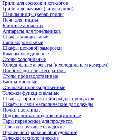
Грили для сосисок и хот-догов
Грили для шаурмы (гирос-грили)
Шашлычницы (кебаб-грили)
Печи для пиццы
Блинные аппараты
Аппараты для трдельников
Шкафы холодильные
Лари морозильные
Шкафы шоковой заморозки
Камеры холодильные
Столы холодильные
Холодильные агрегаты (к холодильным камерам)
Пивоохладители, кегераторы
Столы производственные
Ванны моечные
Стеллажи производственные
Тележки функциональные
Шкафы, лари и контейнеры для продуктов
Шкафы и лари металлические для одежды
Полки настенные
Подтоварники, подставки кухонные
Тары переносные для продуктов
Тележки грузовые складские
Прочее нейтральное оборудование
Тележки технологические