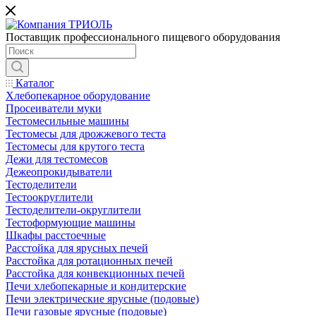
Поставщик профессионального пищевого оборудования
Каталог
Хлебопекарное оборудование
Просеиватели муки
Тестомесильные машины
Тестомесы для дрожжевого теста
Тестомесы для крутого теста
Дежи для тестомесов
Дежеопрокидыватели
Тестоделители
Тестоокруглители
Тестоделители-округлители
Тестоформующие машины
Шкафы расстоечные
Расстойка для ярусных печей
Расстойка для ротационных печей
Расстойка для конвекционных печей
Печи хлебопекарные и кондитерские
Печи электрические ярусные (подовые)
Печи газовые ярусные (подовые)