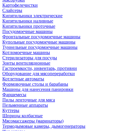
Картофелечистки
Слайсеры
Кипятильники электрические
Кипятильники наливные
Кипятильники проточные
Посудомоечные машины
Фронтальные посудомоечные машины
Купольные посудомоечные машины
Туннельные посудомоечные машины
Котломоечные машины
Стерилизаторы для посуды
Зонты вентиляционные
Гастроемкости, инвентарь, противни
Оборудование для мясопереработки
Котлетные автоматы
Формовочные столы и барабаны
Машины для нанесения панировки
Фаршемесы
Пилы ленточные для мяса
Пельменные аппараты
Куттеры
Шприцы колбасные
Мясомассажеры (маринаторы)
Термодымовые камеры, дымогенераторы