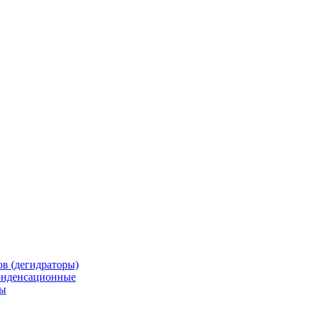
в (дегидраторы)
онденсационные
мы