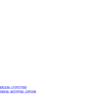
релла, сулугуни
неза, кетчупа, соусов