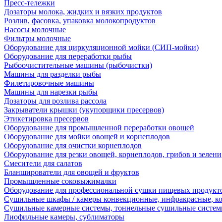
Пресс-тележки
Дозаторы молока, жидких и вязких продуктов
Розлив, фасовка, упаковка молокопродуктов
Насосы молочные
Фильтры молочные
Оборудование для циркуляционной мойки (СИП-мойки)
Оборудование для переработки рыбы
Рыбоочистительные машины (рыбочистки)
Машины для разделки рыбы
Филетировочные машины
Машины для нарезки рыбы
Дозаторы для розлива рассола
Закрыватели крышки (укупорщики пресервов)
Этикетировка пресервов
Оборудование для промышленной переработки овощей
Оборудование для мойки овощей и корнеплодов
Оборудование для очистки корнеплодов
Оборудование для резки овощей, корнеплодов, грибов и зелени
Смесители для салатов
Бланширователи для овощей и фруктов
Промышленные соковыжималки
Оборудование для профессиональной сушки пищевых продукто
Сушильные шкафы / камеры конвекционные, инфракрасные, к
Сушильные камерные системы, тоннельные сушильные систе
Лиофильные камеры, сублиматоры