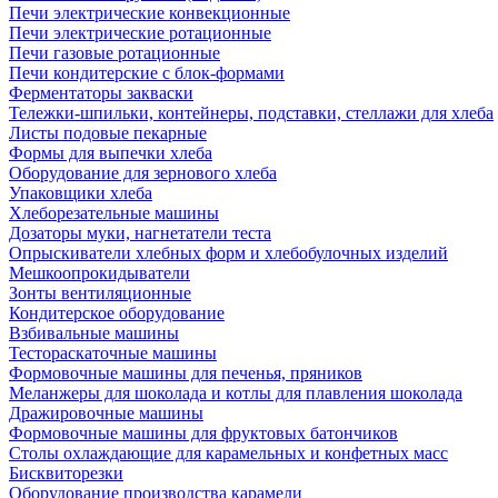
Печи электрические конвекционные
Печи электрические ротационные
Печи газовые ротационные
Печи кондитерские с блок-формами
Ферментаторы закваски
Тележки-шпильки, контейнеры, подставки, стеллажи для хлеба
Листы подовые пекарные
Формы для выпечки хлеба
Оборудование для зернового хлеба
Упаковщики хлеба
Хлеборезательные машины
Дозаторы муки, нагнетатели теста
Опрыскиватели хлебных форм и хлебобулочных изделий
Мешкоопрокидыватели
Зонты вентиляционные
Кондитерское оборудование
Взбивальные машины
Тестораскаточные машины
Формовочные машины для печенья, пряников
Меланжеры для шоколада и котлы для плавления шоколада
Дражировочные машины
Формовочные машины для фруктовых батончиков
Столы охлаждающие для карамельных и конфетных масс
Бисквиторезки
Оборудование производства карамели