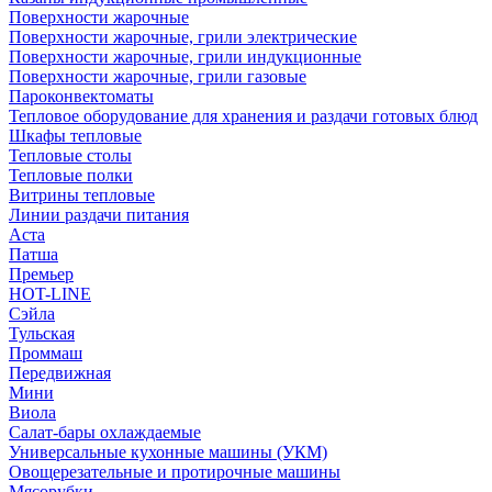
Поверхности жарочные
Поверхности жарочные, грили электрические
Поверхности жарочные, грили индукционные
Поверхности жарочные, грили газовые
Пароконвектоматы
Тепловое оборудование для хранения и раздачи готовых блюд
Шкафы тепловые
Тепловые столы
Тепловые полки
Витрины тепловые
Линии раздачи питания
Аста
Патша
Премьер
HOT-LINE
Сэйла
Тульская
Проммаш
Передвижная
Мини
Виола
Салат-бары охлаждаемые
Универсальные кухонные машины (УКМ)
Овощерезательные и протирочные машины
Мясорубки