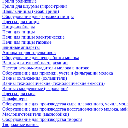
Грили роликовые
Грили для шаурмы (гирос-грили)
Шашлычницы (кебаб-грили)
Оборудование для формовки пиццы
Прессы для пиццы
Пицца-шейперы
Печи для пиццы
Печи для пиццы электрические
Печи для пиццы газовые
Блинные аппараты
Аппараты для трдельников
Оборудование для переработки молока
Ванны длительной пастеризации
Пастеризаторы-охладители молока в потоке
Оборудование для приемки, учета и фильтрации молока
Ванны охлаждения (охладители)
Ванны технологические (технологические емкости)
Ванны сыродельные (сыроварни)
Прессы для сыра
Парафинеры
Оборудование для производства сыра плавленного, чечил, моца
Оборудование для производства восстановленного молока, майо
Маслоизготовители (маслобойки)
Оборудование для производства творога
Творожные ванны