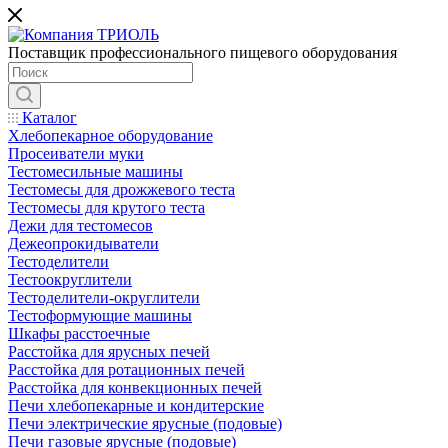
Поставщик профессионального пищевого оборудования
Каталог
Хлебопекарное оборудование
Просеиватели муки
Тестомесильные машины
Тестомесы для дрожжевого теста
Тестомесы для крутого теста
Дежи для тестомесов
Дежеопрокидыватели
Тестоделители
Тестоокруглители
Тестоделители-округлители
Тестоформующие машины
Шкафы расстоечные
Расстойка для ярусных печей
Расстойка для ротационных печей
Расстойка для конвекционных печей
Печи хлебопекарные и кондитерские
Печи электрические ярусные (подовые)
Печи газовые ярусные (подовые)