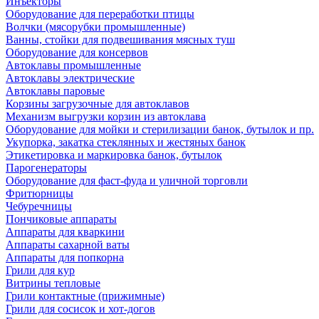
Инъекторы
Оборудование для переработки птицы
Волчки (мясорубки промышленные)
Ванны, стойки для подвешивания мясных туш
Оборудование для консервов
Автоклавы промышленные
Автоклавы электрические
Автоклавы паровые
Корзины загрузочные для автоклавов
Механизм выгрузки корзин из автоклава
Оборудование для мойки и стерилизации банок, бутылок и пр.
Укупорка, закатка стеклянных и жестяных банок
Этикетировка и маркировка банок, бутылок
Парогенераторы
Оборудование для фаст-фуда и уличной торговли
Фритюрницы
Чебуречницы
Пончиковые аппараты
Аппараты для кваркини
Аппараты сахарной ваты
Аппараты для попкорна
Грили для кур
Витрины тепловые
Грили контактные (прижимные)
Грили для сосисок и хот-догов