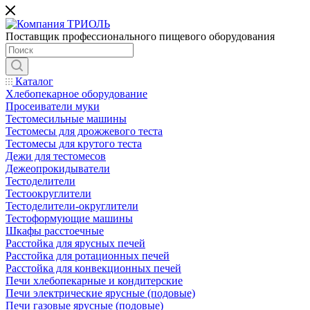
Поставщик профессионального пищевого оборудования
Каталог
Хлебопекарное оборудование
Просеиватели муки
Тестомесильные машины
Тестомесы для дрожжевого теста
Тестомесы для крутого теста
Дежи для тестомесов
Дежеопрокидыватели
Тестоделители
Тестоокруглители
Тестоделители-округлители
Тестоформующие машины
Шкафы расстоечные
Расстойка для ярусных печей
Расстойка для ротационных печей
Расстойка для конвекционных печей
Печи хлебопекарные и кондитерские
Печи электрические ярусные (подовые)
Печи газовые ярусные (подовые)