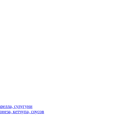
релла, сулугуни
неза, кетчупа, соусов