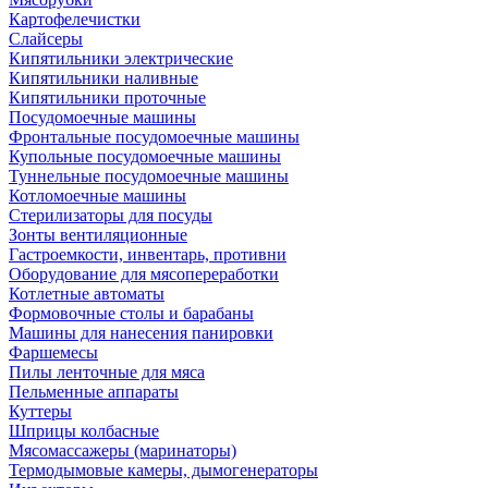
Картофелечистки
Слайсеры
Кипятильники электрические
Кипятильники наливные
Кипятильники проточные
Посудомоечные машины
Фронтальные посудомоечные машины
Купольные посудомоечные машины
Туннельные посудомоечные машины
Котломоечные машины
Стерилизаторы для посуды
Зонты вентиляционные
Гастроемкости, инвентарь, противни
Оборудование для мясопереработки
Котлетные автоматы
Формовочные столы и барабаны
Машины для нанесения панировки
Фаршемесы
Пилы ленточные для мяса
Пельменные аппараты
Куттеры
Шприцы колбасные
Мясомассажеры (маринаторы)
Термодымовые камеры, дымогенераторы