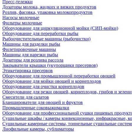
Пресс-тележки
Дозаторы молока, жидких и вязких продуктов
Розлив, фасовка, упаковка молокопродуктов
Насосы молочные
Фильтры молочные
Оборудование для циркуляционной мойки (СИП-мойки)
Оборудование для переработки рыбы
Рыбоочистительные машины (рыбочистки)
Машины для разделки рыбы
Филетировочные машины
Машины для нарезки рыбы
Дозаторы для розлива рассола
Закрыватели крышки (укупорщики пресервов)
Этикетировка пресервов
Оборудование для промышленной переработки овощей
Оборудование для мойки овощей и корнеплодов
Оборудование для очистки корнеплодов
Оборудование для резки овощей, корнеплодов, грибов и зелени
Смесители для салатов
Бланширователи для овощей и фруктов
Промышленные соковыжималки
Оборудование для профессиональной сушки пищевых продукто
Сушильные шкафы / камеры конвекционные, инфракрасные, к
Сушильные камерные системы, тоннельные сушильные систе
Лиофильные камеры, сублиматоры