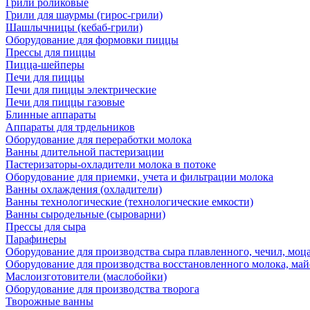
Грили роликовые
Грили для шаурмы (гирос-грили)
Шашлычницы (кебаб-грили)
Оборудование для формовки пиццы
Прессы для пиццы
Пицца-шейперы
Печи для пиццы
Печи для пиццы электрические
Печи для пиццы газовые
Блинные аппараты
Аппараты для трдельников
Оборудование для переработки молока
Ванны длительной пастеризации
Пастеризаторы-охладители молока в потоке
Оборудование для приемки, учета и фильтрации молока
Ванны охлаждения (охладители)
Ванны технологические (технологические емкости)
Ванны сыродельные (сыроварни)
Прессы для сыра
Парафинеры
Оборудование для производства сыра плавленного, чечил, моца
Оборудование для производства восстановленного молока, майо
Маслоизготовители (маслобойки)
Оборудование для производства творога
Творожные ванны