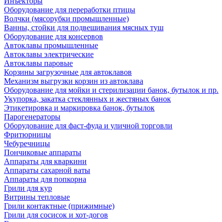
Инъекторы
Оборудование для переработки птицы
Волчки (мясорубки промышленные)
Ванны, стойки для подвешивания мясных туш
Оборудование для консервов
Автоклавы промышленные
Автоклавы электрические
Автоклавы паровые
Корзины загрузочные для автоклавов
Механизм выгрузки корзин из автоклава
Оборудование для мойки и стерилизации банок, бутылок и пр.
Укупорка, закатка стеклянных и жестяных банок
Этикетировка и маркировка банок, бутылок
Парогенераторы
Оборудование для фаст-фуда и уличной торговли
Фритюрницы
Чебуречницы
Пончиковые аппараты
Аппараты для кваркини
Аппараты сахарной ваты
Аппараты для попкорна
Грили для кур
Витрины тепловые
Грили контактные (прижимные)
Грили для сосисок и хот-догов