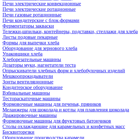
Печи электрические конвекционные
Печи электрические ротационные
Печи газовые ротационные
Печи кондитерские с блок-формами
Ферментаторы закваски
Тележки-шпильки, контейнеры, подставки, стеллажи для хлеба
Листы подовые пекарные
Формы для выпечки хлеба
Оборудование для зернового хлеба
Упаковщики хлеба
Хлеборезательные машины
Дозаторы муки, нагнетатели теста
Опрыскиватели хлебных форм и хлебобулочных изделий
Мешкоопрокидыватели
Зонты вентиляционные
Кондитерское оборудование
Взбивальные машины
Тестораскаточные машины
Формовочные машины для печенья, пряников
Меланжеры для шоколада и котлы для плавления шоколада
Дражировочные машины
Формовочные машины для фруктовых батончиков
Столы охлаждающие для карамельных и конфетных масс
Бисквиторезки
Оборудование производства карамели