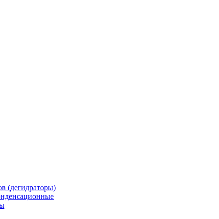
в (дегидраторы)
онденсационные
мы