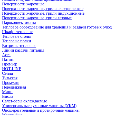
Поверхности жарочные
Поверхности жарочные, грили электрические
Поверхности жарочные, грили индукционные
Поверхности жарочные, грили газовые
Пароконвектоматы
Тепловое оборудование для хранения и раздачи готовых блюд
Шкафы тепловые
Тепловые столы
Тепловые полки
Витрины тепловые
Линии раздачи питания
Аста
Патша
Премьер
HOT-LINE
Сэйла
Тульская
Проммаш
Передвижная
Мини
Виола
Салат-бары охлаждаемые
Универсальные кухонные машины (УКМ)
Овощерезательные и протирочные машины
Мясорубки