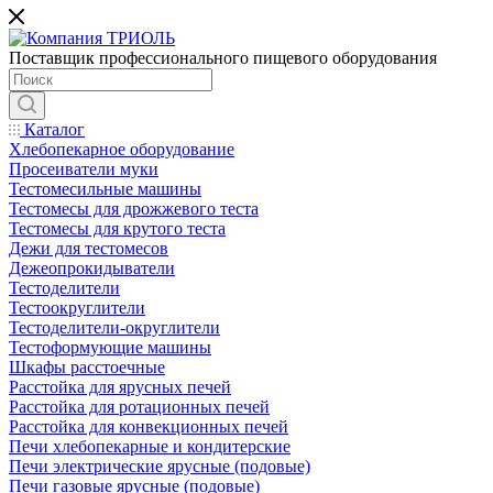
Поставщик профессионального пищевого оборудования
Каталог
Хлебопекарное оборудование
Просеиватели муки
Тестомесильные машины
Тестомесы для дрожжевого теста
Тестомесы для крутого теста
Дежи для тестомесов
Дежеопрокидыватели
Тестоделители
Тестоокруглители
Тестоделители-округлители
Тестоформующие машины
Шкафы расстоечные
Расстойка для ярусных печей
Расстойка для ротационных печей
Расстойка для конвекционных печей
Печи хлебопекарные и кондитерские
Печи электрические ярусные (подовые)
Печи газовые ярусные (подовые)