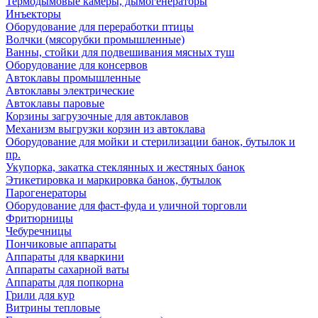
Термодымовые камеры, дымогенераторы
Инъекторы
Оборудование для переработки птицы
Волчки (мясорубки промышленные)
Ванны, стойки для подвешивания мясных туш
Оборудование для консервов
Автоклавы промышленные
Автоклавы электрические
Автоклавы паровые
Корзины загрузочные для автоклавов
Механизм выгрузки корзин из автоклава
Оборудование для мойки и стерилизации банок, бутылок и
пр.
Укупорка, закатка стеклянных и жестяных банок
Этикетировка и маркировка банок, бутылок
Парогенераторы
Оборудование для фаст-фуда и уличной торговли
Фритюрницы
Чебуречницы
Пончиковые аппараты
Аппараты для кваркини
Аппараты сахарной ваты
Аппараты для попкорна
Грили для кур
Витрины тепловые