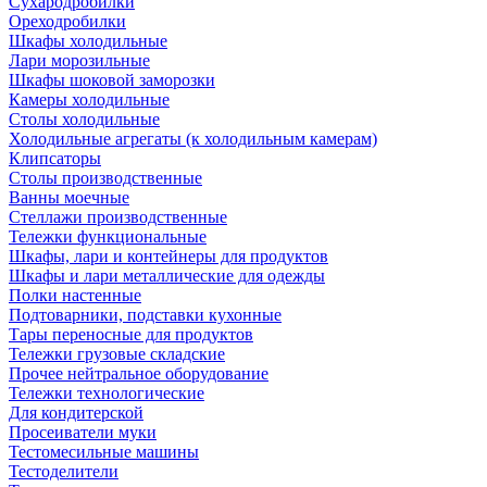
Сухародробилки
Ореходробилки
Шкафы холодильные
Лари морозильные
Шкафы шоковой заморозки
Камеры холодильные
Столы холодильные
Холодильные агрегаты (к холодильным камерам)
Клипсаторы
Столы производственные
Ванны моечные
Стеллажи производственные
Тележки функциональные
Шкафы, лари и контейнеры для продуктов
Шкафы и лари металлические для одежды
Полки настенные
Подтоварники, подставки кухонные
Тары переносные для продуктов
Тележки грузовые складские
Прочее нейтральное оборудование
Тележки технологические
Для кондитерской
Просеиватели муки
Тестомесильные машины
Тестоделители