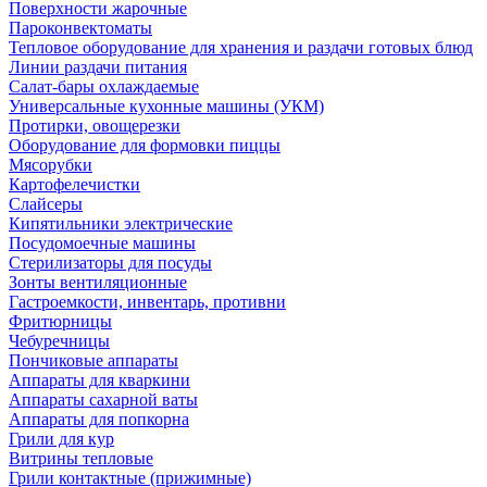
Поверхности жарочные
Пароконвектоматы
Тепловое оборудование для хранения и раздачи готовых блюд
Линии раздачи питания
Салат-бары охлаждаемые
Универсальные кухонные машины (УКМ)
Протирки, овощерезки
Оборудование для формовки пиццы
Мясорубки
Картофелечистки
Слайсеры
Кипятильники электрические
Посудомоечные машины
Стерилизаторы для посуды
Зонты вентиляционные
Гастроемкости, инвентарь, противни
Фритюрницы
Чебуречницы
Пончиковые аппараты
Аппараты для кваркини
Аппараты сахарной ваты
Аппараты для попкорна
Грили для кур
Витрины тепловые
Грили контактные (прижимные)