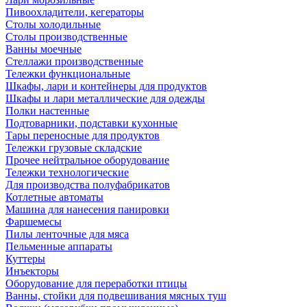
Пивоохладители, кегераторы
Столы холодильные
Столы производственные
Ванны моечные
Стеллажи производственные
Тележки функциональные
Шкафы, лари и контейнеры для продуктов
Шкафы и лари металлические для одежды
Полки настенные
Подтоварники, подставки кухонные
Тары переносные для продуктов
Тележки грузовые складские
Прочее нейтральное оборудование
Тележки технологические
Для производства полуфабрикатов
Котлетные автоматы
Машина для нанесения панировки
Фаршемесы
Пилы ленточные для мяса
Пельменные аппараты
Куттеры
Инъекторы
Оборудование для переработки птицы
Ванны, стойки для подвешивания мясных туш