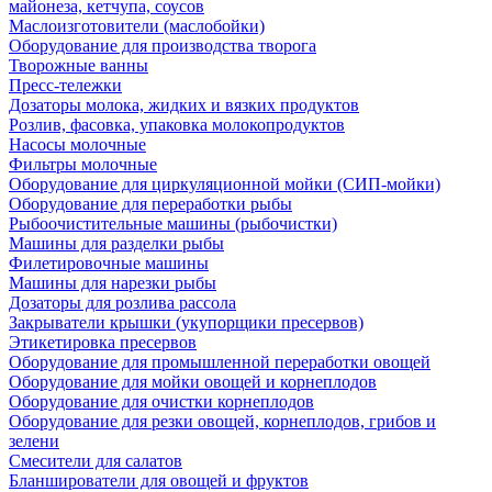
майонеза, кетчупа, соусов
Маслоизготовители (маслобойки)
Оборудование для производства творога
Творожные ванны
Пресс-тележки
Дозаторы молока, жидких и вязких продуктов
Розлив, фасовка, упаковка молокопродуктов
Насосы молочные
Фильтры молочные
Оборудование для циркуляционной мойки (СИП-мойки)
Оборудование для переработки рыбы
Рыбоочистительные машины (рыбочистки)
Машины для разделки рыбы
Филетировочные машины
Машины для нарезки рыбы
Дозаторы для розлива рассола
Закрыватели крышки (укупорщики пресервов)
Этикетировка пресервов
Оборудование для промышленной переработки овощей
Оборудование для мойки овощей и корнеплодов
Оборудование для очистки корнеплодов
Оборудование для резки овощей, корнеплодов, грибов и
зелени
Смесители для салатов
Бланширователи для овощей и фруктов