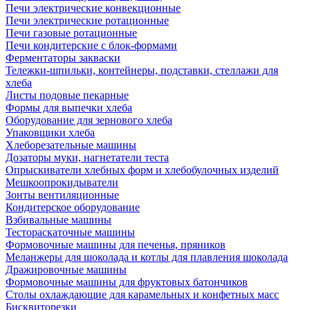
Печи электрические конвекционные
Печи электрические ротационные
Печи газовые ротационные
Печи кондитерские с блок-формами
Ферментаторы закваски
Тележки-шпильки, контейнеры, подставки, стеллажи для
хлеба
Листы подовые пекарные
Формы для выпечки хлеба
Оборудование для зернового хлеба
Упаковщики хлеба
Хлеборезательные машины
Дозаторы муки, нагнетатели теста
Опрыскиватели хлебных форм и хлебобулочных изделий
Мешкоопрокидыватели
Зонты вентиляционные
Кондитерское оборудование
Взбивальные машины
Тестораскаточные машины
Формовочные машины для печенья, пряников
Меланжеры для шоколада и котлы для плавления шоколада
Дражировочные машины
Формовочные машины для фруктовых батончиков
Столы охлаждающие для карамельных и конфетных масс
Бисквиторезки