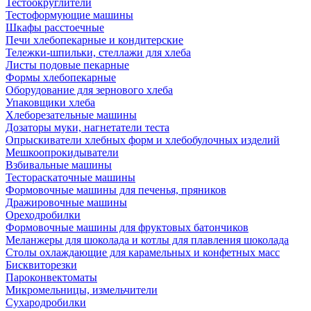
Тестоокруглители
Тестоформующие машины
Шкафы расстоечные
Печи хлебопекарные и кондитерские
Тележки-шпильки, стеллажи для хлеба
Листы подовые пекарные
Формы хлебопекарные
Оборудование для зернового хлеба
Упаковщики хлеба
Хлеборезательные машины
Дозаторы муки, нагнетатели теста
Опрыскиватели хлебных форм и хлебобулочных изделий
Мешкоопрокидыватели
Взбивальные машины
Тестораскаточные машины
Формовочные машины для печенья, пряников
Дражировочные машины
Ореходробилки
Формовочные машины для фруктовых батончиков
Меланжеры для шоколада и котлы для плавления шоколада
Столы охлаждающие для карамельных и конфетных масс
Бисквиторезки
Пароконвектоматы
Микромельницы, измельчители
Сухародробилки