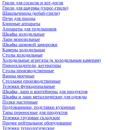
Грили для сосисок и хот-догов
Грили для шаурмы (гирос-грили)
Шашлычницы (кебаб-грили)
Печи для пиццы
Блинные аппараты
Аппараты для трдельников
Шкафы холодильные
Лари морозильные
Шкафы шоковой заморозки
Камеры холодильные
Столы холодильные
Холодильные агрегаты (к холодильным камерам)
Пивоохладители, кегераторы
Столы производственные
Ванны моечные
Стеллажи производственные
Тележки функциональные
Шкафы, лари и контейнеры для продуктов
Шкафы и лари металлические для одежды
Полки настенные
Подтоварники, подставки кухонные
Тары переносные для продуктов
Тележки грузовые складские
Прочее нейтральное оборудование
Тележки технологические