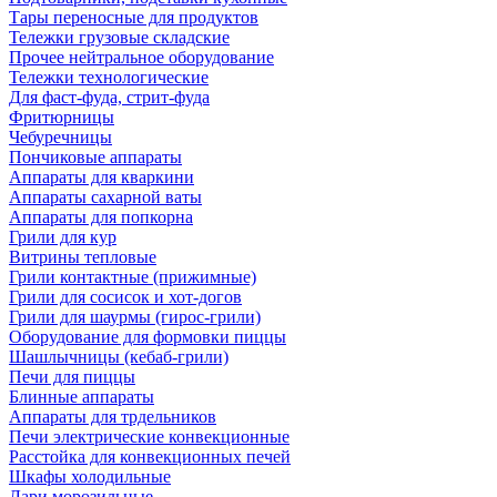
Тары переносные для продуктов
Тележки грузовые складские
Прочее нейтральное оборудование
Тележки технологические
Для фаст-фуда, стрит-фуда
Фритюрницы
Чебуречницы
Пончиковые аппараты
Аппараты для кваркини
Аппараты сахарной ваты
Аппараты для попкорна
Грили для кур
Витрины тепловые
Грили контактные (прижимные)
Грили для сосисок и хот-догов
Грили для шаурмы (гирос-грили)
Оборудование для формовки пиццы
Шашлычницы (кебаб-грили)
Печи для пиццы
Блинные аппараты
Аппараты для трдельников
Печи электрические конвекционные
Расстойка для конвекционных печей
Шкафы холодильные
Лари морозильные