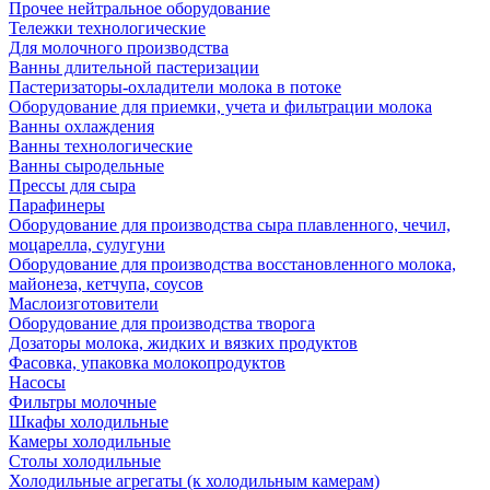
Прочее нейтральное оборудование
Тележки технологические
Для молочного производства
Ванны длительной пастеризации
Пастеризаторы-охладители молока в потоке
Оборудование для приемки, учета и фильтрации молока
Ванны охлаждения
Ванны технологические
Ванны сыродельные
Прессы для сыра
Парафинеры
Оборудование для производства сыра плавленного, чечил,
моцарелла, сулугуни
Оборудование для производства восстановленного молока,
майонеза, кетчупа, соусов
Маслоизготовители
Оборудование для производства творога
Дозаторы молока, жидких и вязких продуктов
Фасовка, упаковка молокопродуктов
Насосы
Фильтры молочные
Шкафы холодильные
Камеры холодильные
Столы холодильные
Холодильные агрегаты (к холодильным камерам)