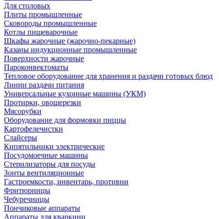
Для столовых
Плиты промышленные
Сковороды промышленные
Котлы пищеварочные
Шкафы жарочные (жарочно-пекарные)
Казаны индукционные промышленные
Поверхности жарочные
Пароконвектоматы
Тепловое оборудование для хранения и раздачи готовых блюд
Линии раздачи питания
Универсальные кухонные машины (УКМ)
Протирки, овощерезки
Мясорубки
Оборудование для формовки пиццы
Картофелечистки
Слайсеры
Кипятильники электрические
Посудомоечные машины
Стерилизаторы для посуды
Зонты вентиляционные
Гастроемкости, инвентарь, противни
Фритюрницы
Чебуречницы
Пончиковые аппараты
Аппараты для кваркини