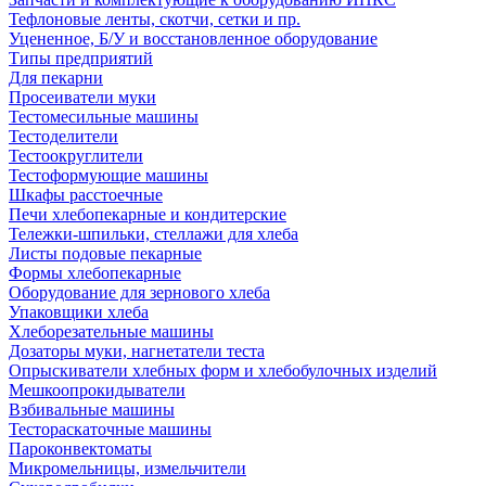
Тефлоновые ленты, скотчи, сетки и пр.
Уцененное, Б/У и восстановленное оборудование
Типы предприятий
Для пекарни
Просеиватели муки
Тестомесильные машины
Тестоделители
Тестоокруглители
Тестоформующие машины
Шкафы расстоечные
Печи хлебопекарные и кондитерские
Тележки-шпильки, стеллажи для хлеба
Листы подовые пекарные
Формы хлебопекарные
Оборудование для зернового хлеба
Упаковщики хлеба
Хлеборезательные машины
Дозаторы муки, нагнетатели теста
Опрыскиватели хлебных форм и хлебобулочных изделий
Мешкоопрокидыватели
Взбивальные машины
Тестораскаточные машины
Пароконвектоматы
Микромельницы, измельчители