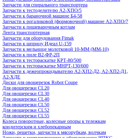
Запчасти для спирального транспортера
Запчасти к тестоделителю А2-ХПО/5
Запчасти к бараночной машине Б4-58
Запчасти к рогаликовой (формовочной) машине А2-ХПО/7
Запчасти к пищеварочным котлам
Лента транспортерная
Запчасти для оборудования Fimak
Запчасти к шприцу Идеал U-159
Запчасти к мельнице молотковой 10-ММ (ММ-10)
Запчасти к пиле В2-ФР-2П
Запчасти к тестораскатке КРТ-80/500
Запчасти к тестораскатке МНРТ-130/600
Запчасти к деже­опрокидывателю А2-ХП2-Д2, А2-ХП2-Д1,
А2-ХДЕ
Диски для овощерезок Robot Coupe
Для овощерезки CL20
Для овощерезки CL30
Для овощерезки CL40
Для овощерезки CL50
Для овощерезки CL52
Для овощерезки CL55
Колеса поворотные, колесные опоры к тележкам
кондитерским и хлебопекарным
Ножи, решетки, запчасти к мясорубкам, волчкам
Запчасти и комплектующие к оборудованию ИПКС