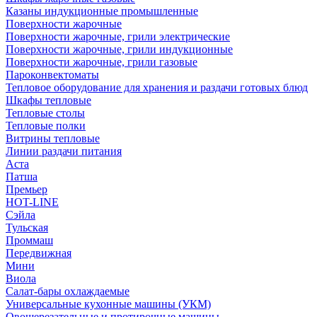
Казаны индукционные промышленные
Поверхности жарочные
Поверхности жарочные, грили электрические
Поверхности жарочные, грили индукционные
Поверхности жарочные, грили газовые
Пароконвектоматы
Тепловое оборудование для хранения и раздачи готовых блюд
Шкафы тепловые
Тепловые столы
Тепловые полки
Витрины тепловые
Линии раздачи питания
Аста
Патша
Премьер
HOT-LINE
Сэйла
Тульская
Проммаш
Передвижная
Мини
Виола
Салат-бары охлаждаемые
Универсальные кухонные машины (УКМ)
Овощерезательные и протирочные машины