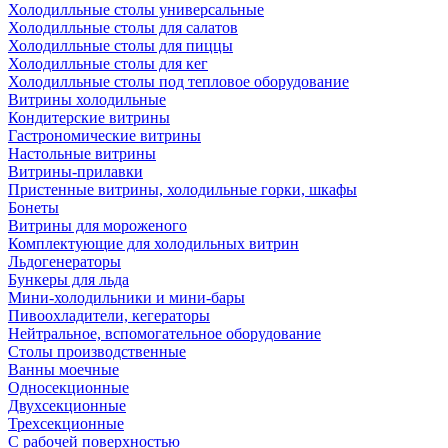
Холодилльные столы универсальные
Холодилльные столы для салатов
Холодилльные столы для пиццы
Холодилльные столы для кег
Холодилльные столы под тепловое оборудование
Витрины холодильные
Кондитерские витрины
Гастрономические витрины
Настольные витрины
Витрины-прилавки
Пристенные витрины, холодильные горки, шкафы
Бонеты
Витрины для мороженого
Комплектующие для холодильных витрин
Льдогенераторы
Бункеры для льда
Мини-холодильники и мини-бары
Пивоохладители, кегераторы
Нейтральное, вспомогательное оборудование
Столы производственные
Ванны моечные
Односекционные
Двухсекционные
Трехсекционные
С рабочей поверхностью