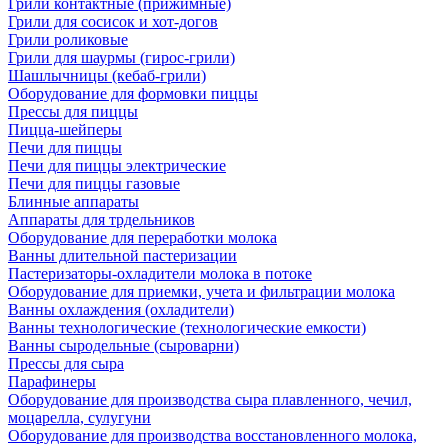
Грили контактные (прижимные)
Грили для сосисок и хот-догов
Грили роликовые
Грили для шаурмы (гирос-грили)
Шашлычницы (кебаб-грили)
Оборудование для формовки пиццы
Прессы для пиццы
Пицца-шейперы
Печи для пиццы
Печи для пиццы электрические
Печи для пиццы газовые
Блинные аппараты
Аппараты для трдельников
Оборудование для переработки молока
Ванны длительной пастеризации
Пастеризаторы-охладители молока в потоке
Оборудование для приемки, учета и фильтрации молока
Ванны охлаждения (охладители)
Ванны технологические (технологические емкости)
Ванны сыродельные (сыроварни)
Прессы для сыра
Парафинеры
Оборудование для производства сыра плавленного, чечил,
моцарелла, сулугуни
Оборудование для производства восстановленного молока,