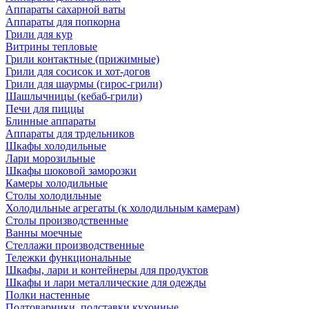
Аппараты сахарной ваты
Аппараты для попкорна
Грили для кур
Витрины тепловые
Грили контактные (прижимные)
Грили для сосисок и хот-догов
Грили для шаурмы (гирос-грили)
Шашлычницы (кебаб-грили)
Печи для пиццы
Блинные аппараты
Аппараты для трдельников
Шкафы холодильные
Лари морозильные
Шкафы шоковой заморозки
Камеры холодильные
Столы холодильные
Холодильные агрегаты (к холодильным камерам)
Столы производственные
Ванны моечные
Стеллажи производственные
Тележки функциональные
Шкафы, лари и контейнеры для продуктов
Шкафы и лари металлические для одежды
Полки настенные
Подтоварники, подставки кухонные