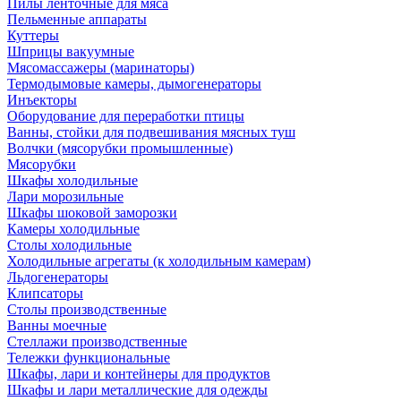
Пилы ленточные для мяса
Пельменные аппараты
Куттеры
Шприцы вакуумные
Мясомассажеры (маринаторы)
Термодымовые камеры, дымогенераторы
Инъекторы
Оборудование для переработки птицы
Ванны, стойки для подвешивания мясных туш
Волчки (мясорубки промышленные)
Мясорубки
Шкафы холодильные
Лари морозильные
Шкафы шоковой заморозки
Камеры холодильные
Столы холодильные
Холодильные агрегаты (к холодильным камерам)
Льдогенераторы
Клипсаторы
Столы производственные
Ванны моечные
Стеллажи производственные
Тележки функциональные
Шкафы, лари и контейнеры для продуктов
Шкафы и лари металлические для одежды