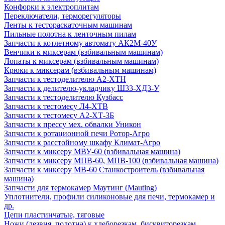
Конфорки к электроплитам
Переключатели, терморегуляторы
Ленты к тестораскаточным машинам
Пильные полотна к ленточным пилам
Запчасти к котлетному автомату АК2М-40У
Венчики к миксерам (взбивальным машинам)
Лопаты к миксерам (взбивальным машинам)
Крюки к миксерам (взбивальным машинам)
Запчасти к тестоделителю А2-ХТН
Запчасти к делителю-укладчику Ш33-ХД3-У
Запчасти к тестоделителю Кузбасс
Запчасти к тестомесу Л4-ХТВ
Запчасти к тестомесу А2-ХТ-3Б
Запчасти к прессу мех. обвалки Уникон
Запчасти к ротационной печи Ротор-Агро
Запчасти к расстойному шкафу Климат-Агро
Запчасти к миксеру МВУ-60 (взбивальная машина)
Запчасти к миксеру МПВ-60, МПВ-100 (взбивальная машина)
Запчасти к миксеру МВ-60 Станкостроитель (взбивальная
машина)
Запчасти для термокамер Маутинг (Mauting)
Уплотнители, профили силиконовые для печи, термокамер и
др.
Цепи пластинчатые, тяговые
Ножи (лезвия, полотна) к хлеборезкам, бисквиторезкам