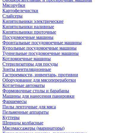
Мясорубки
Картофелечистки
Слайсеры
Кипятильники электрические
Кипятильники наливные
Кипятильники проточные
Посудомоечные машины
Фронтальные посудомоечные машины
Купольные посудомоечные машины
Туннельные посудомоечные машины
Котломоечные машины
Стерилизаторы для посуды
Зонты вентиляционные
Гастроемкости, инвентарь, противни
Оборудование для мясопереработки
Котлетные автоматы
Формовочные столы и барабаны
Машины для нанесения панировки
Фаршемесы
Пилы ленточные для мяса
Пельменные аппараты
Куттеры
Шприцы колбасные
Мясомассажеры (маринаторы)