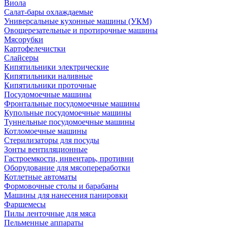
Виола
Салат-бары охлаждаемые
Универсальные кухонные машины (УКМ)
Овощерезательные и протирочные машины
Мясорубки
Картофелечистки
Слайсеры
Кипятильники электрические
Кипятильники наливные
Кипятильники проточные
Посудомоечные машины
Фронтальные посудомоечные машины
Купольные посудомоечные машины
Туннельные посудомоечные машины
Котломоечные машины
Стерилизаторы для посуды
Зонты вентиляционные
Гастроемкости, инвентарь, противни
Оборудование для мясопереработки
Котлетные автоматы
Формовочные столы и барабаны
Машины для нанесения панировки
Фаршемесы
Пилы ленточные для мяса
Пельменные аппараты