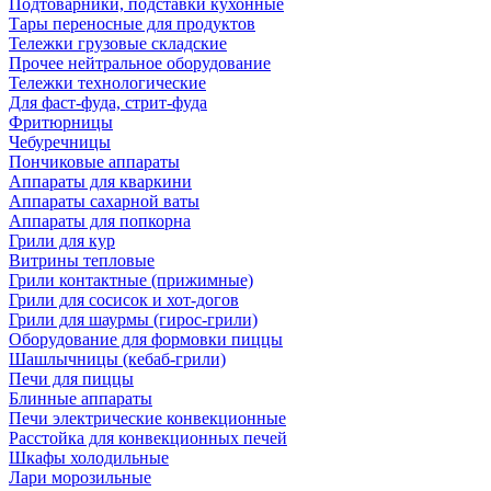
Подтоварники, подставки кухонные
Тары переносные для продуктов
Тележки грузовые складские
Прочее нейтральное оборудование
Тележки технологические
Для фаст-фуда, стрит-фуда
Фритюрницы
Чебуречницы
Пончиковые аппараты
Аппараты для кваркини
Аппараты сахарной ваты
Аппараты для попкорна
Грили для кур
Витрины тепловые
Грили контактные (прижимные)
Грили для сосисок и хот-догов
Грили для шаурмы (гирос-грили)
Оборудование для формовки пиццы
Шашлычницы (кебаб-грили)
Печи для пиццы
Блинные аппараты
Печи электрические конвекционные
Расстойка для конвекционных печей
Шкафы холодильные
Лари морозильные