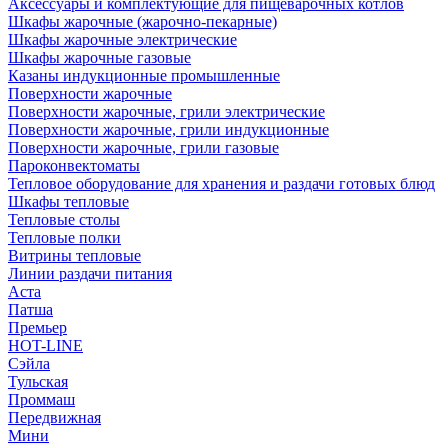
Аксессуары и комплектующие для пищеварочных котлов
Шкафы жарочные (жарочно-пекарные)
Шкафы жарочные электрические
Шкафы жарочные газовые
Казаны индукционные промышленные
Поверхности жарочные
Поверхности жарочные, грили электрические
Поверхности жарочные, грили индукционные
Поверхности жарочные, грили газовые
Пароконвектоматы
Тепловое оборудование для хранения и раздачи готовых блюд
Шкафы тепловые
Тепловые столы
Тепловые полки
Витрины тепловые
Линии раздачи питания
Аста
Патша
Премьер
HOT-LINE
Сэйла
Тульская
Проммаш
Передвижная
Мини