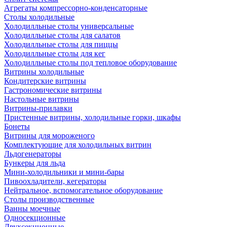
Агрегаты компрессорно-конденсаторные
Столы холодильные
Холодилльные столы универсальные
Холодилльные столы для салатов
Холодилльные столы для пиццы
Холодилльные столы для кег
Холодилльные столы под тепловое оборудование
Витрины холодильные
Кондитерские витрины
Гастрономические витрины
Настольные витрины
Витрины-прилавки
Пристенные витрины, холодильные горки, шкафы
Бонеты
Витрины для мороженого
Комплектующие для холодильных витрин
Льдогенераторы
Бункеры для льда
Мини-холодильники и мини-бары
Пивоохладители, кегераторы
Нейтральное, вспомогательное оборудование
Столы производственные
Ванны моечные
Односекционные
Двухсекционные