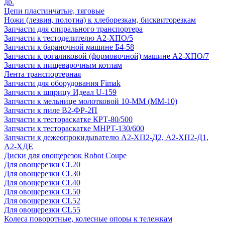
др.
Цепи пластинчатые, тяговые
Ножи (лезвия, полотна) к хлеборезкам, бисквиторезкам
Запчасти для спирального транспортера
Запчасти к тестоделителю А2-ХПО/5
Запчасти к бараночной машине Б4-58
Запчасти к рогаликовой (формовочной) машине А2-ХПО/7
Запчасти к пищеварочным котлам
Лента транспортерная
Запчасти для оборудования Fimak
Запчасти к шприцу Идеал U-159
Запчасти к мельнице молотковой 10-ММ (ММ-10)
Запчасти к пиле В2-ФР-2П
Запчасти к тестораскатке КРТ-80/500
Запчасти к тестораскатке МНРТ-130/600
Запчасти к деже­опрокидывателю А2-ХП2-Д2, А2-ХП2-Д1,
А2-ХДЕ
Диски для овощерезок Robot Coupe
Для овощерезки CL20
Для овощерезки CL30
Для овощерезки CL40
Для овощерезки CL50
Для овощерезки CL52
Для овощерезки CL55
Колеса поворотные, колесные опоры к тележкам