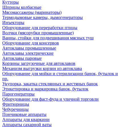
Куттеры
Шприцы колбасные
Мясомассажеры (маринаторы)
Термодымовые камеры, дымогенераторы
Инъекторы
Оборудование для переработки птицы
Волчки (мясорубки промышленные)
Ванны, стойки для подвешивания мясных туш
Оборудование для консервов
Автоклавы промышленные
Автоклавы электрические
Автоклавы паровые
Корзины загрузочные для автоклавов
Механизм выгрузки корзин из автоклава
Оборудование для мойки и стерилизации банок, бутылок и
пр.
Укупорка, закатка стеклянных и жестяных банок
Этикетировка и маркировка банок, бутылок
Парогенераторы
Оборудование для фаст-фуда и уличной торговли
Фритюрницы
Чебуречницы
Пончиковые аппараты
Аппараты для кваркини
Аппараты сахарной ваты