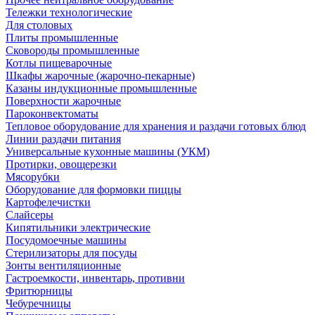
Тележки технологические
Для столовых
Плиты промышленные
Сковороды промышленные
Котлы пищеварочные
Шкафы жарочные (жарочно-пекарные)
Казаны индукционные промышленные
Поверхности жарочные
Пароконвектоматы
Тепловое оборудование для хранения и раздачи готовых блюд
Линии раздачи питания
Универсальные кухонные машины (УКМ)
Протирки, овощерезки
Мясорубки
Оборудование для формовки пиццы
Картофелечистки
Слайсеры
Кипятильники электрические
Посудомоечные машины
Стерилизаторы для посуды
Зонты вентиляционные
Гастроемкости, инвентарь, противни
Фритюрницы
Чебуречницы