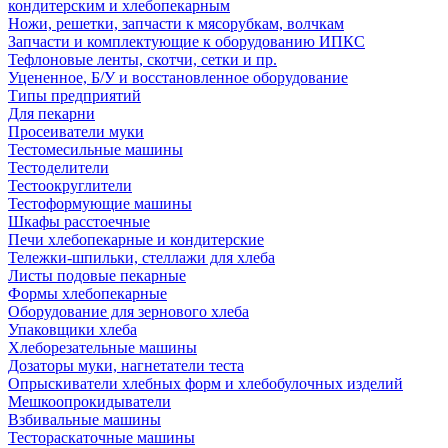
кондитерским и хлебопекарным
Ножи, решетки, запчасти к мясорубкам, волчкам
Запчасти и комплектующие к оборудованию ИПКС
Тефлоновые ленты, скотчи, сетки и пр.
Уцененное, Б/У и восстановленное оборудование
Типы предприятий
Для пекарни
Просеиватели муки
Тестомесильные машины
Тестоделители
Тестоокруглители
Тестоформующие машины
Шкафы расстоечные
Печи хлебопекарные и кондитерские
Тележки-шпильки, стеллажи для хлеба
Листы подовые пекарные
Формы хлебопекарные
Оборудование для зернового хлеба
Упаковщики хлеба
Хлеборезательные машины
Дозаторы муки, нагнетатели теста
Опрыскиватели хлебных форм и хлебобулочных изделий
Мешкоопрокидыватели
Взбивальные машины
Тестораскаточные машины