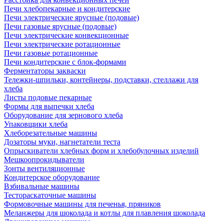
Печи хлебопекарные и кондитерские
Печи электрические ярусные (подовые)
Печи газовые ярусные (подовые)
Печи электрические конвекционные
Печи электрические ротационные
Печи газовые ротационные
Печи кондитерские с блок-формами
Ферментаторы закваски
Тележки-шпильки, контейнеры, подставки, стеллажи для
хлеба
Листы подовые пекарные
Формы для выпечки хлеба
Оборудование для зернового хлеба
Упаковщики хлеба
Хлеборезательные машины
Дозаторы муки, нагнетатели теста
Опрыскиватели хлебных форм и хлебобулочных изделий
Мешкоопрокидыватели
Зонты вентиляционные
Кондитерское оборудование
Взбивальные машины
Тестораскаточные машины
Формовочные машины для печенья, пряников
Меланжеры для шоколада и котлы для плавления шоколада