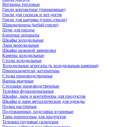
Витрины тепловые
Грили контактные (прижимные)
Грили для сосисок и хот-догов
Грили для шаурмы (гирос-грили)
Шашлычницы (кебаб-грили)
Печи для пиццы
Блинные аппараты
Шкафы холодильные
Лари морозильные
Шкафы шоковой заморозки
Камеры холодильные
Столы холодильные
Холодильные агрегаты (к холодильным камерам)
Пивоохладители, кегераторы
Столы производственные
Ванны моечные
Стеллажи производственные
Тележки функциональные
Шкафы, лари и контейнеры для продуктов
Шкафы и лари металлические для одежды
Полки настенные
Подтоварники, подставки кухонные
Тары переносные для продуктов
Тележки грузовые складские
Прочее нейтральное оборудование