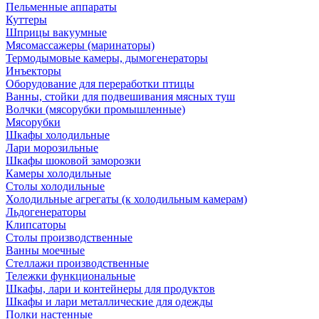
Пельменные аппараты
Куттеры
Шприцы вакуумные
Мясомассажеры (маринаторы)
Термодымовые камеры, дымогенераторы
Инъекторы
Оборудование для переработки птицы
Ванны, стойки для подвешивания мясных туш
Волчки (мясорубки промышленные)
Мясорубки
Шкафы холодильные
Лари морозильные
Шкафы шоковой заморозки
Камеры холодильные
Столы холодильные
Холодильные агрегаты (к холодильным камерам)
Льдогенераторы
Клипсаторы
Столы производственные
Ванны моечные
Стеллажи производственные
Тележки функциональные
Шкафы, лари и контейнеры для продуктов
Шкафы и лари металлические для одежды
Полки настенные