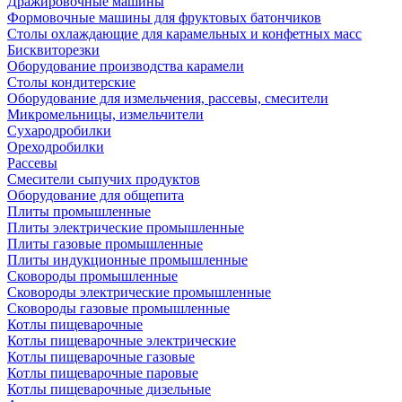
Дражировочные машины
Формовочные машины для фруктовых батончиков
Столы охлаждающие для карамельных и конфетных масс
Бисквиторезки
Оборудование производства карамели
Столы кондитерские
Оборудование для измельчения, рассевы, смесители
Микромельницы, измельчители
Сухародробилки
Ореходробилки
Рассевы
Смесители сыпучих продуктов
Оборудование для общепита
Плиты промышленные
Плиты электрические промышленные
Плиты газовые промышленные
Плиты индукционные промышленные
Сковороды промышленные
Сковороды электрические промышленные
Сковороды газовые промышленные
Котлы пищеварочные
Котлы пищеварочные электрические
Котлы пищеварочные газовые
Котлы пищеварочные паровые
Котлы пищеварочные дизельные