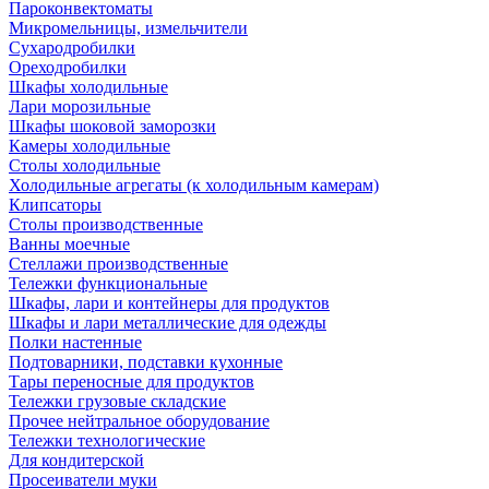
Пароконвектоматы
Микромельницы, измельчители
Сухародробилки
Ореходробилки
Шкафы холодильные
Лари морозильные
Шкафы шоковой заморозки
Камеры холодильные
Столы холодильные
Холодильные агрегаты (к холодильным камерам)
Клипсаторы
Столы производственные
Ванны моечные
Стеллажи производственные
Тележки функциональные
Шкафы, лари и контейнеры для продуктов
Шкафы и лари металлические для одежды
Полки настенные
Подтоварники, подставки кухонные
Тары переносные для продуктов
Тележки грузовые складские
Прочее нейтральное оборудование
Тележки технологические
Для кондитерской
Просеиватели муки