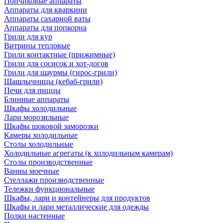
Пончиковые аппараты
Аппараты для кваркини
Аппараты сахарной ваты
Аппараты для попкорна
Грили для кур
Витрины тепловые
Грили контактные (прижимные)
Грили для сосисок и хот-догов
Грили для шаурмы (гирос-грили)
Шашлычницы (кебаб-грили)
Печи для пиццы
Блинные аппараты
Шкафы холодильные
Лари морозильные
Шкафы шоковой заморозки
Камеры холодильные
Столы холодильные
Холодильные агрегаты (к холодильным камерам)
Столы производственные
Ванны моечные
Стеллажи производственные
Тележки функциональные
Шкафы, лари и контейнеры для продуктов
Шкафы и лари металлические для одежды
Полки настенные