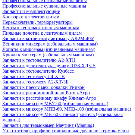
Профессиональные стиральные машины
Профессиональные сушильные машины
Запчасти и комплектующие
Конфорки к электроплитам
Переключатели, терморегуляторы
Ленты к тестораскаточным машинам
Пильные полотна к ленточным пилам
Запчасти к котлетному автомату АК2М-40У
Венчики к миксерам (взбивальным машинам)
Лопаты к миксерам (взбивальным машинам)
Крюки к миксерам (взбивальным машинам)
Запчасти к тестоделителю А2-ХТН
Запчасти к делителю-укладчику Ш33-ХД3-У
Запчасти к тестоделителю Кузбасс
Запчасти к тестомесу Л4-ХТВ
Запчасти к тестомесу А2-ХТ-3Б
Запчасти к прессу мех. обвалки Уникон
Запчасти к ротационной печи Ротор-Агро
Запчасти к расстойному шкафу Климат-Агро
Запчасти к миксеру МВУ-60 (взбивальная машина)
Запчасти к миксеру МПВ-60, МПВ-100 (взбивальная машина)
Запчасти к миксеру МВ-60 Станкостроитель (взбивальная
машина)
Запчасти для термокамер Маутинг (Mauting)
Уплотнители, профили силиконовые для печи, термокамер и