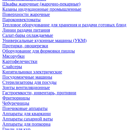
Шкафы жарочные (жарочно-пекарные)
Казаны индукционные промышленные
Поверхности жарочные
Пароконвектоматы
Тепловое оборудование для хранения и раздачи готовых блюд
Линии раздачи питания
Салат-бары охлаждаемые
Универсальные кухонные машины (УКМ)
Протирки, овощерезки
Оборудование для формовки пиццы
Мясорубки
Картофелечистки
Слайсеры
Кипятильники электрические
Посудомоечные машины
Стерилизаторы для посуды
Зонты вентиляционные
Гастроемкости, инвентарь, противни
Фритюрницы
Чебуречницы
Пончиковые аппараты
Аппараты для кваркини
Аппараты сахарной ваты
Аппараты для попкорна
Грили для кур