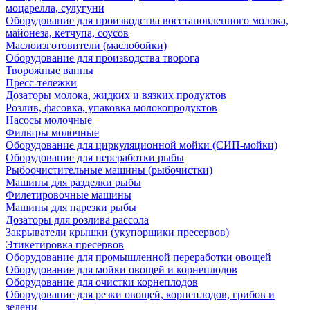
моцарелла, сулугуни
Оборудование для производства восстановленного молока,
майонеза, кетчупа, соусов
Маслоизготовители (маслобойки)
Оборудование для производства творога
Творожные ванны
Пресс-тележки
Дозаторы молока, жидких и вязких продуктов
Розлив, фасовка, упаковка молокопродуктов
Насосы молочные
Фильтры молочные
Оборудование для циркуляционной мойки (СИП-мойки)
Оборудование для переработки рыбы
Рыбоочистительные машины (рыбочистки)
Машины для разделки рыбы
Филетировочные машины
Машины для нарезки рыбы
Дозаторы для розлива рассола
Закрыватели крышки (укупорщики пресервов)
Этикетировка пресервов
Оборудование для промышленной переработки овощей
Оборудование для мойки овощей и корнеплодов
Оборудование для очистки корнеплодов
Оборудование для резки овощей, корнеплодов, грибов и
зелени