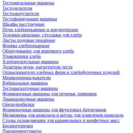
Тестомесильные машины
Тестоделители
Тестоокруглители
Тестоформующие машины
Шкафы расстоечные
Печи хлебопекарные и кондитерские
Тележки-шпильки, стеллажи для хлеба
Листы подовые пекарные
Формы хлебопекарные
Оборудование для зернового хлеба
Упаковщики хлеба
Хлеборезательные машины
Дозаторы муки, нагнетатели теста
Опрыскиватели хлебных форм и хлебобулочных изделий
Мешкоопрокидыватели
Взбивальные машины
Тестораскаточные машины
Формовочные машины для печенья, пряников
Дражировочные машины
Ореходробилки
Формовочные машины для фруктовых батончиков
Меланжеры для шоколада и котлы для плавления шоколада
Столы охлаждающие для карамельных и конфетных масс
Бисквиторезки
Пароконвектоматы