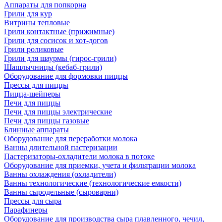
Аппараты для попкорна
Грили для кур
Витрины тепловые
Грили контактные (прижимные)
Грили для сосисок и хот-догов
Грили роликовые
Грили для шаурмы (гирос-грили)
Шашлычницы (кебаб-грили)
Оборудование для формовки пиццы
Прессы для пиццы
Пицца-шейперы
Печи для пиццы
Печи для пиццы электрические
Печи для пиццы газовые
Блинные аппараты
Оборудование для переработки молока
Ванны длительной пастеризации
Пастеризаторы-охладители молока в потоке
Оборудование для приемки, учета и фильтрации молока
Ванны охлаждения (охладители)
Ванны технологические (технологические емкости)
Ванны сыродельные (сыроварни)
Прессы для сыра
Парафинеры
Оборудование для производства сыра плавленного, чечил,