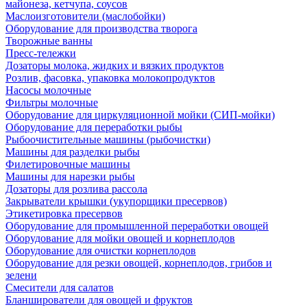
майонеза, кетчупа, соусов
Маслоизготовители (маслобойки)
Оборудование для производства творога
Творожные ванны
Пресс-тележки
Дозаторы молока, жидких и вязких продуктов
Розлив, фасовка, упаковка молокопродуктов
Насосы молочные
Фильтры молочные
Оборудование для циркуляционной мойки (СИП-мойки)
Оборудование для переработки рыбы
Рыбоочистительные машины (рыбочистки)
Машины для разделки рыбы
Филетировочные машины
Машины для нарезки рыбы
Дозаторы для розлива рассола
Закрыватели крышки (укупорщики пресервов)
Этикетировка пресервов
Оборудование для промышленной переработки овощей
Оборудование для мойки овощей и корнеплодов
Оборудование для очистки корнеплодов
Оборудование для резки овощей, корнеплодов, грибов и
зелени
Смесители для салатов
Бланширователи для овощей и фруктов