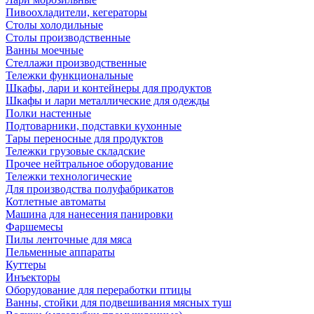
Пивоохладители, кегераторы
Столы холодильные
Столы производственные
Ванны моечные
Стеллажи производственные
Тележки функциональные
Шкафы, лари и контейнеры для продуктов
Шкафы и лари металлические для одежды
Полки настенные
Подтоварники, подставки кухонные
Тары переносные для продуктов
Тележки грузовые складские
Прочее нейтральное оборудование
Тележки технологические
Для производства полуфабрикатов
Котлетные автоматы
Машина для нанесения панировки
Фаршемесы
Пилы ленточные для мяса
Пельменные аппараты
Куттеры
Инъекторы
Оборудование для переработки птицы
Ванны, стойки для подвешивания мясных туш