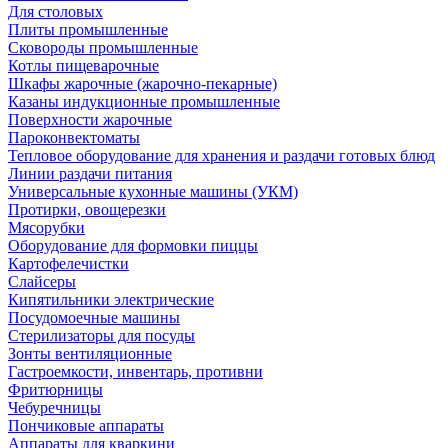
Для столовых
Плиты промышленные
Сковороды промышленные
Котлы пищеварочные
Шкафы жарочные (жарочно-пекарные)
Казаны индукционные промышленные
Поверхности жарочные
Пароконвектоматы
Тепловое оборудование для хранения и раздачи готовых блюд
Линии раздачи питания
Универсальные кухонные машины (УКМ)
Протирки, овощерезки
Мясорубки
Оборудование для формовки пиццы
Картофелечистки
Слайсеры
Кипятильники электрические
Посудомоечные машины
Стерилизаторы для посуды
Зонты вентиляционные
Гастроемкости, инвентарь, противни
Фритюрницы
Чебуречницы
Пончиковые аппараты
Аппараты для кваркини