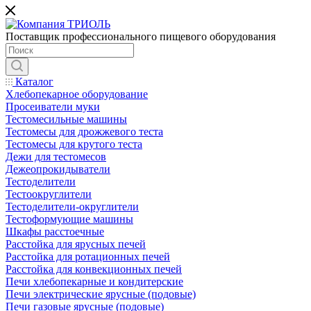
Поставщик профессионального пищевого оборудования
Каталог
Хлебопекарное оборудование
Просеиватели муки
Тестомесильные машины
Тестомесы для дрожжевого теста
Тестомесы для крутого теста
Дежи для тестомесов
Дежеопрокидыватели
Тестоделители
Тестоокруглители
Тестоделители-округлители
Тестоформующие машины
Шкафы расстоечные
Расстойка для ярусных печей
Расстойка для ротационных печей
Расстойка для конвекционных печей
Печи хлебопекарные и кондитерские
Печи электрические ярусные (подовые)
Печи газовые ярусные (подовые)