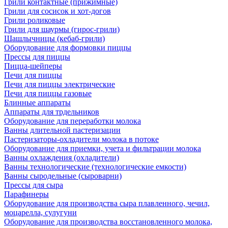
Грили контактные (прижимные)
Грили для сосисок и хот-догов
Грили роликовые
Грили для шаурмы (гирос-грили)
Шашлычницы (кебаб-грили)
Оборудование для формовки пиццы
Прессы для пиццы
Пицца-шейперы
Печи для пиццы
Печи для пиццы электрические
Печи для пиццы газовые
Блинные аппараты
Аппараты для трдельников
Оборудование для переработки молока
Ванны длительной пастеризации
Пастеризаторы-охладители молока в потоке
Оборудование для приемки, учета и фильтрации молока
Ванны охлаждения (охладители)
Ванны технологические (технологические емкости)
Ванны сыродельные (сыроварни)
Прессы для сыра
Парафинеры
Оборудование для производства сыра плавленного, чечил,
моцарелла, сулугуни
Оборудование для производства восстановленного молока,