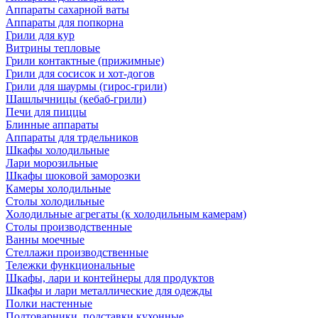
Аппараты сахарной ваты
Аппараты для попкорна
Грили для кур
Витрины тепловые
Грили контактные (прижимные)
Грили для сосисок и хот-догов
Грили для шаурмы (гирос-грили)
Шашлычницы (кебаб-грили)
Печи для пиццы
Блинные аппараты
Аппараты для трдельников
Шкафы холодильные
Лари морозильные
Шкафы шоковой заморозки
Камеры холодильные
Столы холодильные
Холодильные агрегаты (к холодильным камерам)
Столы производственные
Ванны моечные
Стеллажи производственные
Тележки функциональные
Шкафы, лари и контейнеры для продуктов
Шкафы и лари металлические для одежды
Полки настенные
Подтоварники, подставки кухонные