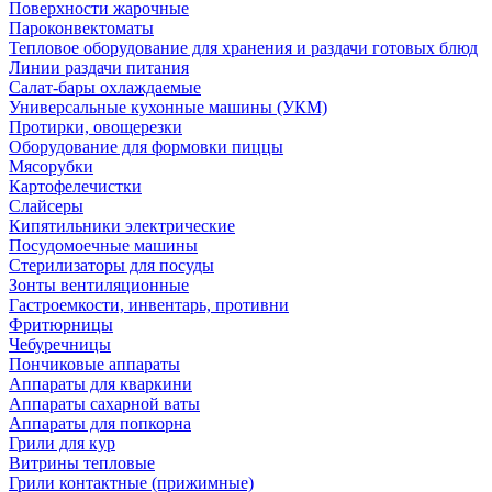
Поверхности жарочные
Пароконвектоматы
Тепловое оборудование для хранения и раздачи готовых блюд
Линии раздачи питания
Салат-бары охлаждаемые
Универсальные кухонные машины (УКМ)
Протирки, овощерезки
Оборудование для формовки пиццы
Мясорубки
Картофелечистки
Слайсеры
Кипятильники электрические
Посудомоечные машины
Стерилизаторы для посуды
Зонты вентиляционные
Гастроемкости, инвентарь, противни
Фритюрницы
Чебуречницы
Пончиковые аппараты
Аппараты для кваркини
Аппараты сахарной ваты
Аппараты для попкорна
Грили для кур
Витрины тепловые
Грили контактные (прижимные)