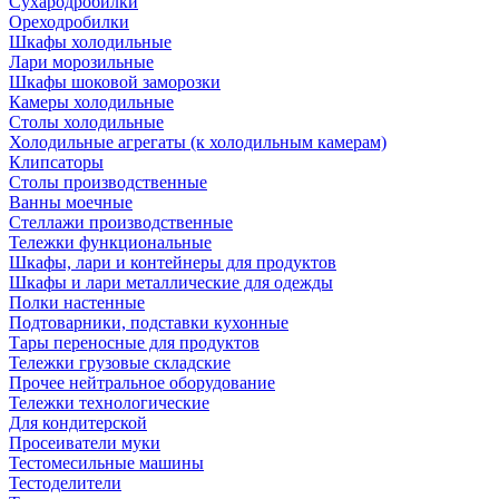
Сухародробилки
Ореходробилки
Шкафы холодильные
Лари морозильные
Шкафы шоковой заморозки
Камеры холодильные
Столы холодильные
Холодильные агрегаты (к холодильным камерам)
Клипсаторы
Столы производственные
Ванны моечные
Стеллажи производственные
Тележки функциональные
Шкафы, лари и контейнеры для продуктов
Шкафы и лари металлические для одежды
Полки настенные
Подтоварники, подставки кухонные
Тары переносные для продуктов
Тележки грузовые складские
Прочее нейтральное оборудование
Тележки технологические
Для кондитерской
Просеиватели муки
Тестомесильные машины
Тестоделители