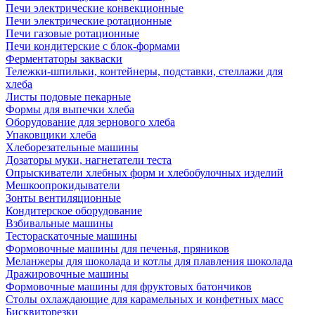
Печи электрические конвекционные
Печи электрические ротационные
Печи газовые ротационные
Печи кондитерские с блок-формами
Ферментаторы закваски
Тележки-шпильки, контейнеры, подставки, стеллажи для
хлеба
Листы подовые пекарные
Формы для выпечки хлеба
Оборудование для зернового хлеба
Упаковщики хлеба
Хлеборезательные машины
Дозаторы муки, нагнетатели теста
Опрыскиватели хлебных форм и хлебобулочных изделий
Мешкоопрокидыватели
Зонты вентиляционные
Кондитерское оборудование
Взбивальные машины
Тестораскаточные машины
Формовочные машины для печенья, пряников
Меланжеры для шоколада и котлы для плавления шоколада
Дражировочные машины
Формовочные машины для фруктовых батончиков
Столы охлаждающие для карамельных и конфетных масс
Бисквиторезки