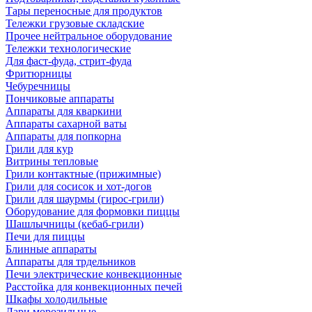
Тары переносные для продуктов
Тележки грузовые складские
Прочее нейтральное оборудование
Тележки технологические
Для фаст-фуда, стрит-фуда
Фритюрницы
Чебуречницы
Пончиковые аппараты
Аппараты для кваркини
Аппараты сахарной ваты
Аппараты для попкорна
Грили для кур
Витрины тепловые
Грили контактные (прижимные)
Грили для сосисок и хот-догов
Грили для шаурмы (гирос-грили)
Оборудование для формовки пиццы
Шашлычницы (кебаб-грили)
Печи для пиццы
Блинные аппараты
Аппараты для трдельников
Печи электрические конвекционные
Расстойка для конвекционных печей
Шкафы холодильные
Лари морозильные