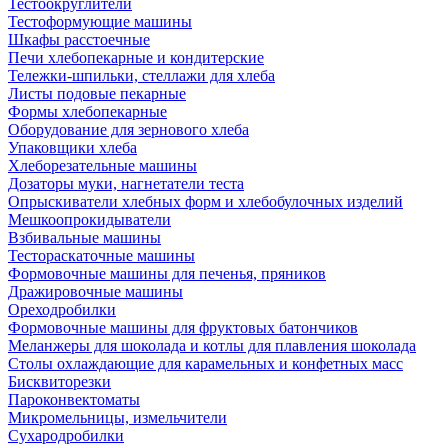
Тестоокруглители
Тестоформующие машины
Шкафы расстоечные
Печи хлебопекарные и кондитерские
Тележки-шпильки, стеллажи для хлеба
Листы подовые пекарные
Формы хлебопекарные
Оборудование для зернового хлеба
Упаковщики хлеба
Хлеборезательные машины
Дозаторы муки, нагнетатели теста
Опрыскиватели хлебных форм и хлебобулочных изделий
Мешкоопрокидыватели
Взбивальные машины
Тестораскаточные машины
Формовочные машины для печенья, пряников
Дражировочные машины
Ореходробилки
Формовочные машины для фруктовых батончиков
Меланжеры для шоколада и котлы для плавления шоколада
Столы охлаждающие для карамельных и конфетных масс
Бисквиторезки
Пароконвектоматы
Микромельницы, измельчители
Сухародробилки