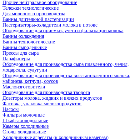
Прочее нейтральное оборудование
Тележки технологические
Для молочного производства
Ванны длительной пастеризации
Пастеризаторы-охладители молока в потоке
Оборудование для приемки, учета и фильтрации молока
Ванны охлаждения
Ванны технологические
Ванны сыродельные
Прессы для сыра
Парафинеры
Оборудование для производства сыра плавленного, чечил,
моцарелла, сулугуни
Оборудование для производства восстановленного молока,
майонеза, кетчупа, соусов
Маслоизготовители
Оборудование для производства творога
Дозаторы молока, жидких и вязких продуктов
Фасовка, упаковка молокопродуктов
Насосы
Фильтры молочные
Шкафы холодильные
Камеры холодильные
Столы холодильные
Холодильные агрегаты (к холодильным камерам)