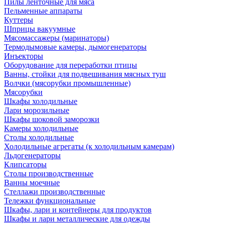
Пилы ленточные для мяса
Пельменные аппараты
Куттеры
Шприцы вакуумные
Мясомассажеры (маринаторы)
Термодымовые камеры, дымогенераторы
Инъекторы
Оборудование для переработки птицы
Ванны, стойки для подвешивания мясных туш
Волчки (мясорубки промышленные)
Мясорубки
Шкафы холодильные
Лари морозильные
Шкафы шоковой заморозки
Камеры холодильные
Столы холодильные
Холодильные агрегаты (к холодильным камерам)
Льдогенераторы
Клипсаторы
Столы производственные
Ванны моечные
Стеллажи производственные
Тележки функциональные
Шкафы, лари и контейнеры для продуктов
Шкафы и лари металлические для одежды