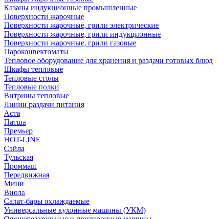
Казаны индукционные промышленные
Поверхности жарочные
Поверхности жарочные, грили электрические
Поверхности жарочные, грили индукционные
Поверхности жарочные, грили газовые
Пароконвектоматы
Тепловое оборудование для хранения и раздачи готовых блюд
Шкафы тепловые
Тепловые столы
Тепловые полки
Витрины тепловые
Линии раздачи питания
Аста
Патша
Премьер
HOT-LINE
Сэйла
Тульская
Проммаш
Передвижная
Мини
Виола
Салат-бары охлаждаемые
Универсальные кухонные машины (УКМ)
Овощерезательные и протирочные машины