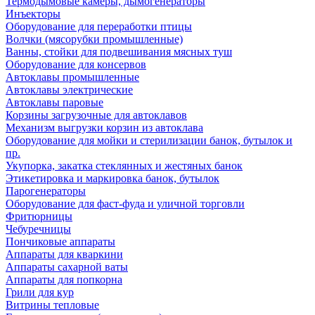
Термодымовые камеры, дымогенераторы
Инъекторы
Оборудование для переработки птицы
Волчки (мясорубки промышленные)
Ванны, стойки для подвешивания мясных туш
Оборудование для консервов
Автоклавы промышленные
Автоклавы электрические
Автоклавы паровые
Корзины загрузочные для автоклавов
Механизм выгрузки корзин из автоклава
Оборудование для мойки и стерилизации банок, бутылок и
пр.
Укупорка, закатка стеклянных и жестяных банок
Этикетировка и маркировка банок, бутылок
Парогенераторы
Оборудование для фаст-фуда и уличной торговли
Фритюрницы
Чебуречницы
Пончиковые аппараты
Аппараты для кваркини
Аппараты сахарной ваты
Аппараты для попкорна
Грили для кур
Витрины тепловые