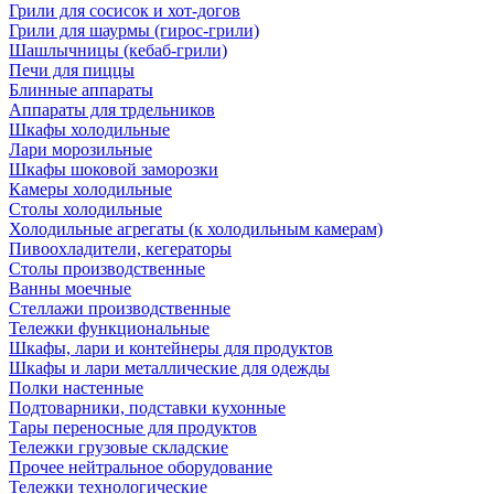
Грили для сосисок и хот-догов
Грили для шаурмы (гирос-грили)
Шашлычницы (кебаб-грили)
Печи для пиццы
Блинные аппараты
Аппараты для трдельников
Шкафы холодильные
Лари морозильные
Шкафы шоковой заморозки
Камеры холодильные
Столы холодильные
Холодильные агрегаты (к холодильным камерам)
Пивоохладители, кегераторы
Столы производственные
Ванны моечные
Стеллажи производственные
Тележки функциональные
Шкафы, лари и контейнеры для продуктов
Шкафы и лари металлические для одежды
Полки настенные
Подтоварники, подставки кухонные
Тары переносные для продуктов
Тележки грузовые складские
Прочее нейтральное оборудование
Тележки технологические