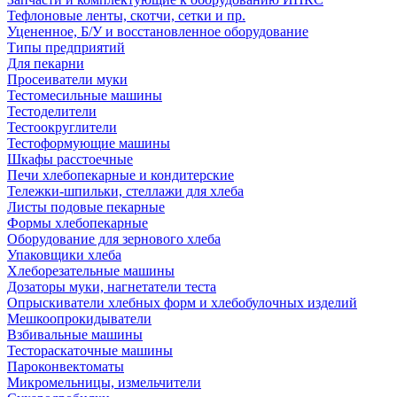
Тефлоновые ленты, скотчи, сетки и пр.
Уцененное, Б/У и восстановленное оборудование
Типы предприятий
Для пекарни
Просеиватели муки
Тестомесильные машины
Тестоделители
Тестоокруглители
Тестоформующие машины
Шкафы расстоечные
Печи хлебопекарные и кондитерские
Тележки-шпильки, стеллажи для хлеба
Листы подовые пекарные
Формы хлебопекарные
Оборудование для зернового хлеба
Упаковщики хлеба
Хлеборезательные машины
Дозаторы муки, нагнетатели теста
Опрыскиватели хлебных форм и хлебобулочных изделий
Мешкоопрокидыватели
Взбивальные машины
Тестораскаточные машины
Пароконвектоматы
Микромельницы, измельчители