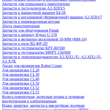
Запчасти для спирального транспортера
Запчасти к тестоделителю А2-ХПО/5
Запчасти к бараночной машине Б4-58
Запчасти к рогаликовой (формовочной) машине А2-ХПО/7
Запчасти к пищеварочным котлам
Лента транспортерная
Запчасти для оборудования Fimak
Запчасти к шприцу Идеал U-159
Запчасти к мельнице молотковой 10-ММ (ММ-10)
Запчасти к пиле В2-ФР-2П
Запчасти к тестораскатке КРТ-80/500
Запчасти к тестораскатке МНРТ-130/600
Запчасти к деже­опрокидывателю А2-ХП2-Д2, А2-ХП2-Д1,
А2-ХДЕ
Диски для овощерезок Robot Coupe
Для овощерезки CL20
Для овощерезки CL30
Для овощерезки CL40
Для овощерезки CL50
Для овощерезки CL52
Для овощерезки CL55
Колеса поворотные, колесные опоры к тележкам
кондитерским и хлебопекарным
Ножи, решетки, запчасти к мясорубкам, волчкам
Запчасти и комплектующие к оборудованию ИПКС