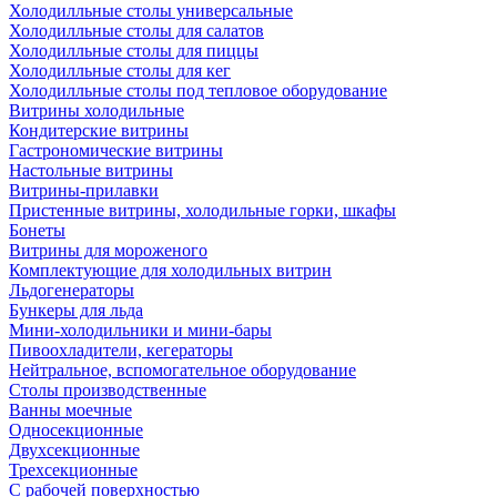
Холодилльные столы универсальные
Холодилльные столы для салатов
Холодилльные столы для пиццы
Холодилльные столы для кег
Холодилльные столы под тепловое оборудование
Витрины холодильные
Кондитерские витрины
Гастрономические витрины
Настольные витрины
Витрины-прилавки
Пристенные витрины, холодильные горки, шкафы
Бонеты
Витрины для мороженого
Комплектующие для холодильных витрин
Льдогенераторы
Бункеры для льда
Мини-холодильники и мини-бары
Пивоохладители, кегераторы
Нейтральное, вспомогательное оборудование
Столы производственные
Ванны моечные
Односекционные
Двухсекционные
Трехсекционные
С рабочей поверхностью