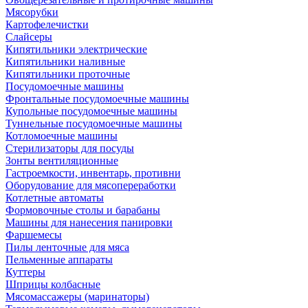
Мясорубки
Картофелечистки
Слайсеры
Кипятильники электрические
Кипятильники наливные
Кипятильники проточные
Посудомоечные машины
Фронтальные посудомоечные машины
Купольные посудомоечные машины
Туннельные посудомоечные машины
Котломоечные машины
Стерилизаторы для посуды
Зонты вентиляционные
Гастроемкости, инвентарь, противни
Оборудование для мясопереработки
Котлетные автоматы
Формовочные столы и барабаны
Машины для нанесения панировки
Фаршемесы
Пилы ленточные для мяса
Пельменные аппараты
Куттеры
Шприцы колбасные
Мясомассажеры (маринаторы)