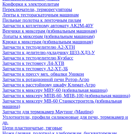
Конфорки к электроплитам
Переключатели, терморегуляторы
Ленты к тестораскаточным машинам
Пильные полотна к ленточным пилам
Запчасти к котлетному автомату АК2М-40У
Венчики к миксерам (взбивальным машинам)
Лопаты к миксерам (взбивальным машинам)
Крюки к миксерам (взбивальным машинам)
Запчасти к тестоделителю А2-ХТН
Запчасти к делителю-укладчику Ш33-ХД3-У
Запчасти к тестоделителю Кузбасс
Запчасти к тестомесу Л4-ХТВ
Запчасти к тестомесу А2-ХТ-3Б
Запчасти к прессу мех. обвалки Уникон
Запчасти к ротационной печи Ротор-Агро
Запчасти к расстойному шкафу Климат-Агро
Запчасти к миксеру МВУ-60 (взбивальная машина)
Запчасти к миксеру МПВ-60, МПВ-100 (взбивальная машина)
Запчасти к миксеру МВ-60 Станкостроитель (взбивальная
машина)
Запчасти для термокамер Маутинг (Mauting)
Уплотнители, профили силиконовые для печи, термокамер и
др.
Цепи пластинчатые, тяговые
Ножи (лезвия, полотна) к хлеборезкам, бисквиторезкам