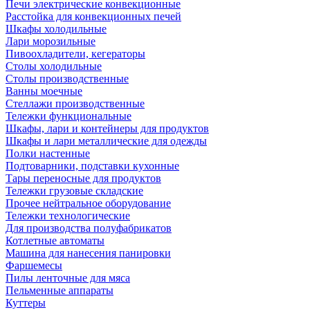
Печи электрические конвекционные
Расстойка для конвекционных печей
Шкафы холодильные
Лари морозильные
Пивоохладители, кегераторы
Столы холодильные
Столы производственные
Ванны моечные
Стеллажи производственные
Тележки функциональные
Шкафы, лари и контейнеры для продуктов
Шкафы и лари металлические для одежды
Полки настенные
Подтоварники, подставки кухонные
Тары переносные для продуктов
Тележки грузовые складские
Прочее нейтральное оборудование
Тележки технологические
Для производства полуфабрикатов
Котлетные автоматы
Машина для нанесения панировки
Фаршемесы
Пилы ленточные для мяса
Пельменные аппараты
Куттеры