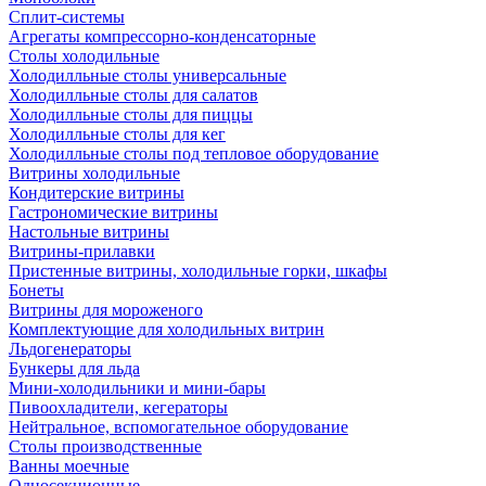
Сплит-системы
Агрегаты компрессорно-конденсаторные
Столы холодильные
Холодилльные столы универсальные
Холодилльные столы для салатов
Холодилльные столы для пиццы
Холодилльные столы для кег
Холодилльные столы под тепловое оборудование
Витрины холодильные
Кондитерские витрины
Гастрономические витрины
Настольные витрины
Витрины-прилавки
Пристенные витрины, холодильные горки, шкафы
Бонеты
Витрины для мороженого
Комплектующие для холодильных витрин
Льдогенераторы
Бункеры для льда
Мини-холодильники и мини-бары
Пивоохладители, кегераторы
Нейтральное, вспомогательное оборудование
Столы производственные
Ванны моечные
Односекционные