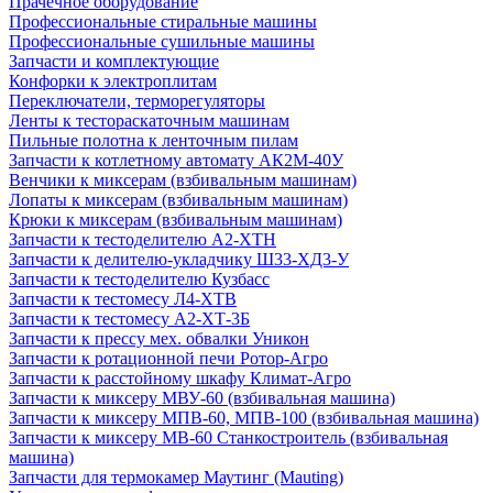
Прачечное оборудование
Профессиональные стиральные машины
Профессиональные сушильные машины
Запчасти и комплектующие
Конфорки к электроплитам
Переключатели, терморегуляторы
Ленты к тестораскаточным машинам
Пильные полотна к ленточным пилам
Запчасти к котлетному автомату АК2М-40У
Венчики к миксерам (взбивальным машинам)
Лопаты к миксерам (взбивальным машинам)
Крюки к миксерам (взбивальным машинам)
Запчасти к тестоделителю А2-ХТН
Запчасти к делителю-укладчику Ш33-ХД3-У
Запчасти к тестоделителю Кузбасс
Запчасти к тестомесу Л4-ХТВ
Запчасти к тестомесу А2-ХТ-3Б
Запчасти к прессу мех. обвалки Уникон
Запчасти к ротационной печи Ротор-Агро
Запчасти к расстойному шкафу Климат-Агро
Запчасти к миксеру МВУ-60 (взбивальная машина)
Запчасти к миксеру МПВ-60, МПВ-100 (взбивальная машина)
Запчасти к миксеру МВ-60 Станкостроитель (взбивальная
машина)
Запчасти для термокамер Маутинг (Mauting)