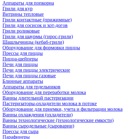
Аппараты для попкорна
Грили для кур
Витрины тепловые
Грили контактные (прижимные)
Грили для сосисок и хот-догов
Грили роликовые
Грили для шаурмы (гирос-грили)
Шашлычницы (кебаб-грили)
Оборудование для формовки пиццы
Прессы для пиццы
Пицца-шейперы
Печи для пиццы
Печи для пиццы электрические
Печи для пиццы газовые
Блинные аппараты
Аппараты для трдельников
Оборудование для переработки молока
Ванны длительной пастеризации
Пастеризаторы-охладители молока в потоке
Оборудование для приемки, учета и фильтрации молока
Ванны охлаждения (охладители)
Ванны технологические (технологические емкости)
Ванны сыродельные (сыроварни)
Прессы для сыра
Парафинеры