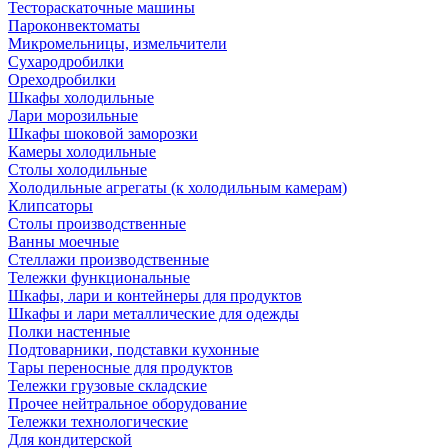
Тестораскаточные машины
Пароконвектоматы
Микромельницы, измельчители
Сухародробилки
Ореходробилки
Шкафы холодильные
Лари морозильные
Шкафы шоковой заморозки
Камеры холодильные
Столы холодильные
Холодильные агрегаты (к холодильным камерам)
Клипсаторы
Столы производственные
Ванны моечные
Стеллажи производственные
Тележки функциональные
Шкафы, лари и контейнеры для продуктов
Шкафы и лари металлические для одежды
Полки настенные
Подтоварники, подставки кухонные
Тары переносные для продуктов
Тележки грузовые складские
Прочее нейтральное оборудование
Тележки технологические
Для кондитерской