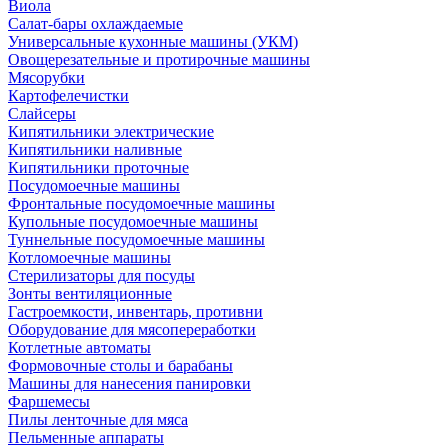
Виола
Салат-бары охлаждаемые
Универсальные кухонные машины (УКМ)
Овощерезательные и протирочные машины
Мясорубки
Картофелечистки
Слайсеры
Кипятильники электрические
Кипятильники наливные
Кипятильники проточные
Посудомоечные машины
Фронтальные посудомоечные машины
Купольные посудомоечные машины
Туннельные посудомоечные машины
Котломоечные машины
Стерилизаторы для посуды
Зонты вентиляционные
Гастроемкости, инвентарь, противни
Оборудование для мясопереработки
Котлетные автоматы
Формовочные столы и барабаны
Машины для нанесения панировки
Фаршемесы
Пилы ленточные для мяса
Пельменные аппараты