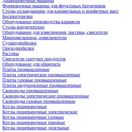
Дражировочные машины
Формовочные машины для фруктовых батончиков
Столы охлаждающие для карамельных и конфетных масс
Бисквиторезки
Оборудование производства карамели
Столы кондитерские
Оборудование для измельчения, рассевы, смесители
Микромельницы, измельчители
Сухародробилки
Ореходробилки
Рассевы
Смесители сыпучих продуктов
Оборудование для общепита
Плиты промышленные
Плиты электрические промышленные
Плиты газовые промышленные
Плиты индукционные промышленные
Сковороды промышленные
Сковороды электрические промышленные
Сковороды газовые промышленные
Котлы пищеварочные
Котлы пищеварочные электрические
Котлы пищеварочные газовые
Котлы пищеварочные паровые
Котлы пищеварочные дизельные