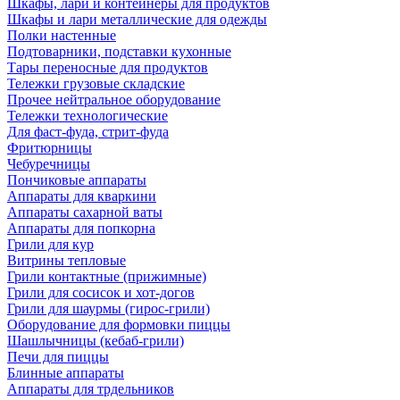
Шкафы, лари и контейнеры для продуктов
Шкафы и лари металлические для одежды
Полки настенные
Подтоварники, подставки кухонные
Тары переносные для продуктов
Тележки грузовые складские
Прочее нейтральное оборудование
Тележки технологические
Для фаст-фуда, стрит-фуда
Фритюрницы
Чебуречницы
Пончиковые аппараты
Аппараты для кваркини
Аппараты сахарной ваты
Аппараты для попкорна
Грили для кур
Витрины тепловые
Грили контактные (прижимные)
Грили для сосисок и хот-догов
Грили для шаурмы (гирос-грили)
Оборудование для формовки пиццы
Шашлычницы (кебаб-грили)
Печи для пиццы
Блинные аппараты
Аппараты для трдельников