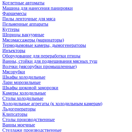
Котлетные автоматы
Машина для нанесения панировки
Фаршемесы
Пилы ленточные для мяса
Пельменные аппараты
Куттеры
Шприцы вакуумные
Мясомассажеры (маринаторы)
Термодымовые камеры, дымогенераторы
Инъекторы
Оборудование для переработки птицы
Ванны, стойки для подвешивания мясных туш
Волчки (мясорубки промышленные)
Мясорубки
Шкафы холодильные
Лари морозильные
Шкафы шоковой заморозки
Камеры холодильные
Столы холодильные
Холодильные агрегаты (к холодильным камерам)
Льдогенераторы
Клипсаторы
Столы производственные
Ванны моечные
Стеллажи производственные