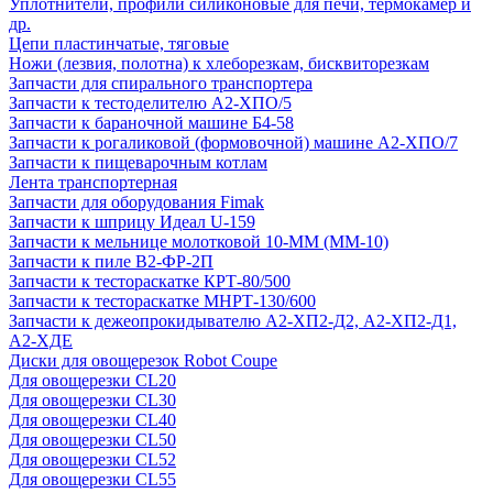
Уплотнители, профили силиконовые для печи, термокамер и
др.
Цепи пластинчатые, тяговые
Ножи (лезвия, полотна) к хлеборезкам, бисквиторезкам
Запчасти для спирального транспортера
Запчасти к тестоделителю А2-ХПО/5
Запчасти к бараночной машине Б4-58
Запчасти к рогаликовой (формовочной) машине А2-ХПО/7
Запчасти к пищеварочным котлам
Лента транспортерная
Запчасти для оборудования Fimak
Запчасти к шприцу Идеал U-159
Запчасти к мельнице молотковой 10-ММ (ММ-10)
Запчасти к пиле В2-ФР-2П
Запчасти к тестораскатке КРТ-80/500
Запчасти к тестораскатке МНРТ-130/600
Запчасти к деже­опрокидывателю А2-ХП2-Д2, А2-ХП2-Д1,
А2-ХДЕ
Диски для овощерезок Robot Coupe
Для овощерезки CL20
Для овощерезки CL30
Для овощерезки CL40
Для овощерезки CL50
Для овощерезки CL52
Для овощерезки CL55