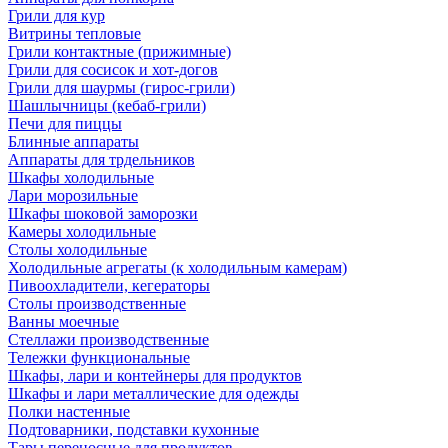
Грили для кур
Витрины тепловые
Грили контактные (прижимные)
Грили для сосисок и хот-догов
Грили для шаурмы (гирос-грили)
Шашлычницы (кебаб-грили)
Печи для пиццы
Блинные аппараты
Аппараты для трдельников
Шкафы холодильные
Лари морозильные
Шкафы шоковой заморозки
Камеры холодильные
Столы холодильные
Холодильные агрегаты (к холодильным камерам)
Пивоохладители, кегераторы
Столы производственные
Ванны моечные
Стеллажи производственные
Тележки функциональные
Шкафы, лари и контейнеры для продуктов
Шкафы и лари металлические для одежды
Полки настенные
Подтоварники, подставки кухонные
Тары переносные для продуктов