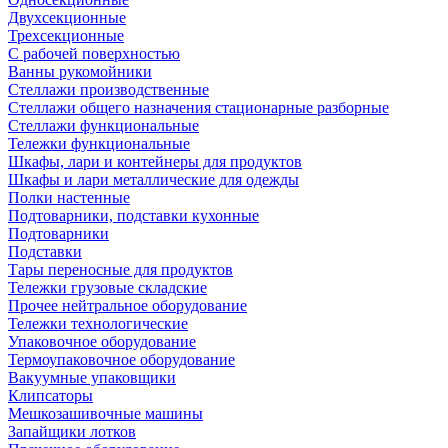
Двухсекционные
Трехсекционные
С рабочей поверхностью
Ванны рукомойники
Стеллажи производственные
Стеллажи общего назначения стационарные разборные
Стеллажи функциональные
Тележки функциональные
Шкафы, лари и контейнеры для продуктов
Шкафы и лари металлические для одежды
Полки настенные
Подтоварники, подставки кухонные
Подтоварники
Подставки
Тары переносные для продуктов
Тележки грузовые складские
Прочее нейтральное оборудование
Тележки технологические
Упаковочное оборудование
Термоупаковочное оборудование
Вакуумные упаковщики
Клипсаторы
Мешкозашивочные машины
Запайщики лотков