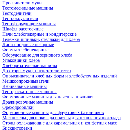
Просеиватели муки
Тестомесильные машины
Тестоделители
Тестоокруглители
Тестоформующие машины
Шкафы расстоечные
Печи хлебопекарные и кондитерские
Тележки-шпильки, стеллажи для хлеба
Листы подовые пекарные
Формы хлебопекарные
Оборудование для зернового хлеба
Упаковщики хлеба
Хлеборезательные машины
Дозаторы муки, нагнетатели теста
Опрыскиватели хлебных форм и хлебобулочных изделий
Мешкоопрокидыватели
Взбивальные машины
Тестораскаточные машины
Формовочные машины для печенья, пряников
Дражировочные машины
Ореходробилки
Формовочные машины для фруктовых батончиков
Меланжеры для шоколада и котлы для плавления шоколада
Столы охлаждающие для карамельных и конфетных масс
Бисквиторезки