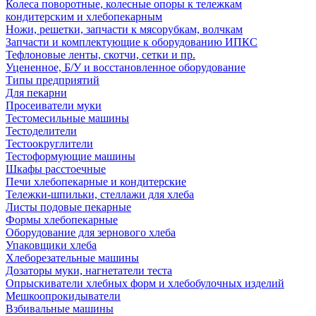
Колеса поворотные, колесные опоры к тележкам
кондитерским и хлебопекарным
Ножи, решетки, запчасти к мясорубкам, волчкам
Запчасти и комплектующие к оборудованию ИПКС
Тефлоновые ленты, скотчи, сетки и пр.
Уцененное, Б/У и восстановленное оборудование
Типы предприятий
Для пекарни
Просеиватели муки
Тестомесильные машины
Тестоделители
Тестоокруглители
Тестоформующие машины
Шкафы расстоечные
Печи хлебопекарные и кондитерские
Тележки-шпильки, стеллажи для хлеба
Листы подовые пекарные
Формы хлебопекарные
Оборудование для зернового хлеба
Упаковщики хлеба
Хлеборезательные машины
Дозаторы муки, нагнетатели теста
Опрыскиватели хлебных форм и хлебобулочных изделий
Мешкоопрокидыватели
Взбивальные машины