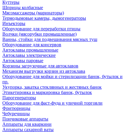
Куттеры
Шприцы колбасные
Мясомассажеры (маринаторы)
Термодымовые камеры, дымогенераторы
Инъекторы
Оборудование для переработки птицы
Волчки (мясорубки промышленные)
Ванны, стойки для подвешивания мясных туш
Оборудование для консервов
Автоклавы промышленные
Автоклавы электрические
Автоклавы паровые
Корзины загрузочные для автоклавов
Механизм выгрузки корзин из автоклава
Оборудование для мойки и стерилизации банок, бутылок и
пр.
Укупорка, закатка стеклянных и жестяных банок
Этикетировка и маркировка банок, бутылок
Парогенераторы
Оборудование для фаст-фуда и уличной торговли
Фритюрницы
Чебуречницы
Пончиковые аппараты
Аппараты для кваркини
Аппараты сахарной ваты