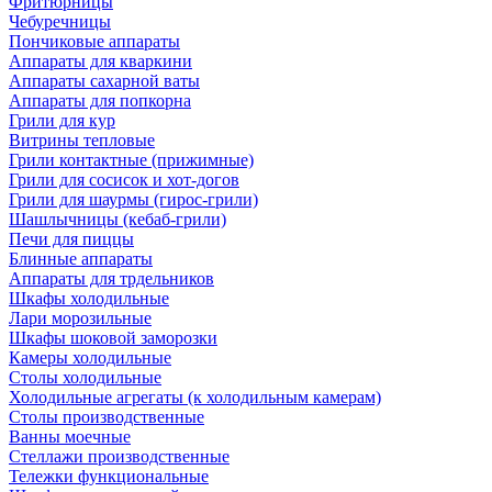
Фритюрницы
Чебуречницы
Пончиковые аппараты
Аппараты для кваркини
Аппараты сахарной ваты
Аппараты для попкорна
Грили для кур
Витрины тепловые
Грили контактные (прижимные)
Грили для сосисок и хот-догов
Грили для шаурмы (гирос-грили)
Шашлычницы (кебаб-грили)
Печи для пиццы
Блинные аппараты
Аппараты для трдельников
Шкафы холодильные
Лари морозильные
Шкафы шоковой заморозки
Камеры холодильные
Столы холодильные
Холодильные агрегаты (к холодильным камерам)
Столы производственные
Ванны моечные
Стеллажи производственные
Тележки функциональные