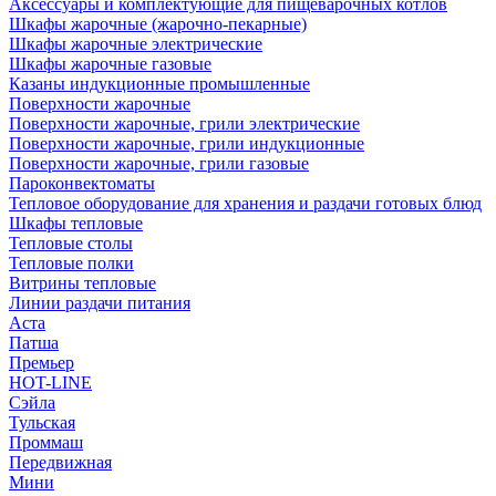
Аксессуары и комплектующие для пищеварочных котлов
Шкафы жарочные (жарочно-пекарные)
Шкафы жарочные электрические
Шкафы жарочные газовые
Казаны индукционные промышленные
Поверхности жарочные
Поверхности жарочные, грили электрические
Поверхности жарочные, грили индукционные
Поверхности жарочные, грили газовые
Пароконвектоматы
Тепловое оборудование для хранения и раздачи готовых блюд
Шкафы тепловые
Тепловые столы
Тепловые полки
Витрины тепловые
Линии раздачи питания
Аста
Патша
Премьер
HOT-LINE
Сэйла
Тульская
Проммаш
Передвижная
Мини