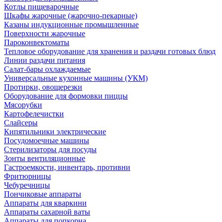
Котлы пищеварочные
Шкафы жарочные (жарочно-пекарные)
Казаны индукционные промышленные
Поверхности жарочные
Пароконвектоматы
Тепловое оборудование для хранения и раздачи готовых блюд
Линии раздачи питания
Салат-бары охлаждаемые
Универсальные кухонные машины (УКМ)
Протирки, овощерезки
Оборудование для формовки пиццы
Мясорубки
Картофелечистки
Слайсеры
Кипятильники электрические
Посудомоечные машины
Стерилизаторы для посуды
Зонты вентиляционные
Гастроемкости, инвентарь, противни
Фритюрницы
Чебуречницы
Пончиковые аппараты
Аппараты для кваркини
Аппараты сахарной ваты
Аппараты для попкорна