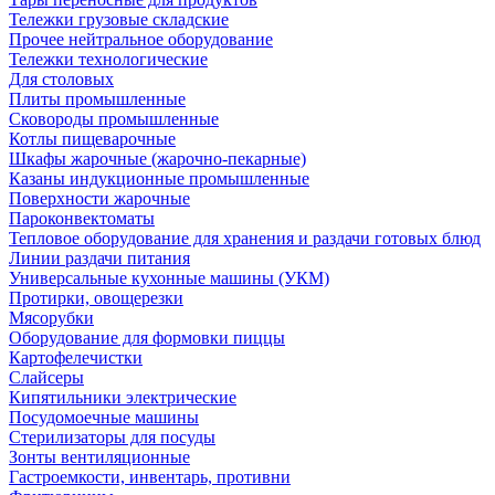
Тележки грузовые складские
Прочее нейтральное оборудование
Тележки технологические
Для столовых
Плиты промышленные
Сковороды промышленные
Котлы пищеварочные
Шкафы жарочные (жарочно-пекарные)
Казаны индукционные промышленные
Поверхности жарочные
Пароконвектоматы
Тепловое оборудование для хранения и раздачи готовых блюд
Линии раздачи питания
Универсальные кухонные машины (УКМ)
Протирки, овощерезки
Мясорубки
Оборудование для формовки пиццы
Картофелечистки
Слайсеры
Кипятильники электрические
Посудомоечные машины
Стерилизаторы для посуды
Зонты вентиляционные
Гастроемкости, инвентарь, противни