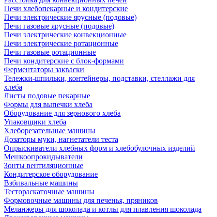
Печи хлебопекарные и кондитерские
Печи электрические ярусные (подовые)
Печи газовые ярусные (подовые)
Печи электрические конвекционные
Печи электрические ротационные
Печи газовые ротационные
Печи кондитерские с блок-формами
Ферментаторы закваски
Тележки-шпильки, контейнеры, подставки, стеллажи для
хлеба
Листы подовые пекарные
Формы для выпечки хлеба
Оборудование для зернового хлеба
Упаковщики хлеба
Хлеборезательные машины
Дозаторы муки, нагнетатели теста
Опрыскиватели хлебных форм и хлебобулочных изделий
Мешкоопрокидыватели
Зонты вентиляционные
Кондитерское оборудование
Взбивальные машины
Тестораскаточные машины
Формовочные машины для печенья, пряников
Меланжеры для шоколада и котлы для плавления шоколада