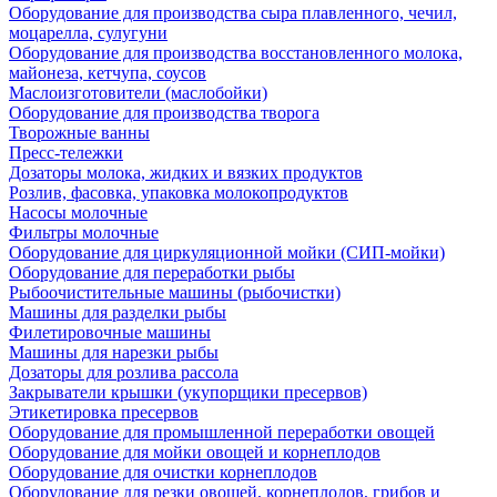
Оборудование для производства сыра плавленного, чечил,
моцарелла, сулугуни
Оборудование для производства восстановленного молока,
майонеза, кетчупа, соусов
Маслоизготовители (маслобойки)
Оборудование для производства творога
Творожные ванны
Пресс-тележки
Дозаторы молока, жидких и вязких продуктов
Розлив, фасовка, упаковка молокопродуктов
Насосы молочные
Фильтры молочные
Оборудование для циркуляционной мойки (СИП-мойки)
Оборудование для переработки рыбы
Рыбоочистительные машины (рыбочистки)
Машины для разделки рыбы
Филетировочные машины
Машины для нарезки рыбы
Дозаторы для розлива рассола
Закрыватели крышки (укупорщики пресервов)
Этикетировка пресервов
Оборудование для промышленной переработки овощей
Оборудование для мойки овощей и корнеплодов
Оборудование для очистки корнеплодов
Оборудование для резки овощей, корнеплодов, грибов и