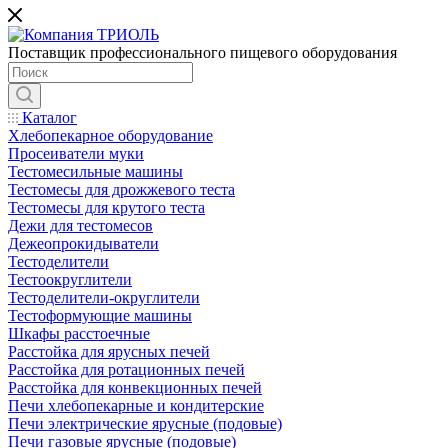
Поставщик профессионального пищевого оборудования
Каталог
Хлебопекарное оборудование
Просеиватели муки
Тестомесильные машины
Тестомесы для дрожжевого теста
Тестомесы для крутого теста
Дежи для тестомесов
Дежеопрокидыватели
Тестоделители
Тестоокруглители
Тестоделители-округлители
Тестоформующие машины
Шкафы расстоечные
Расстойка для ярусных печей
Расстойка для ротационных печей
Расстойка для конвекционных печей
Печи хлебопекарные и кондитерские
Печи электрические ярусные (подовые)
Печи газовые ярусные (подовые)