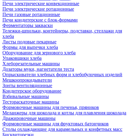
Печи электрические конвекционные
Печи электрические ротационные
Печи газовые ротационные
Печи кондитерские с блок-формами
Ферментаторы закваски
Тележки-шпильки, контейнеры, подставки, стеллажи для
хлеба
Листы подовые пекарные
Формы для выпечки хлеба
Оборудование для зернового хлеба
Упаковщики хлеба
Хлеборезательные машины
Дозаторы муки, нагнетатели теста
Опрыскиватели хлебных форм и хлебобулочных изделий
Мешкоопрокидыватели
Зонты вентиляционные
Кондитерское оборудование
Взбивальные машины
Тестораскаточные машины
Формовочные машины для печенья, пряников
Меланжеры для шоколада и котлы для плавления шоколада
Дражировочные машины
Формовочные машины для фруктовых батончиков
Столы охлаждающие для карамельных и конфетных масс
Бисквиторезки