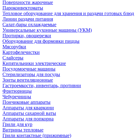
Поверхности жарочные
Пароконвектоматы
Тепловое оборудование для хранения и раздачи готовых блюд
Линии раздачи питания
Салат-бары охлаждаемые
Универсальные кухонные машины (УКМ)
Протирки, овощерезки
Оборудование для формовки пиццы
Мясорубки
Картофелечистки
Слайсеры
Кипятильники электрические
Посудомоечные машины
Стерилизаторы для посуды
Зонты вентиляционные
Гастроемкости, инвентарь, противни
Фритюрницы
Чебуречницы
Пончиковые аппараты
Аппараты для кваркини
Аппараты сахарной ваты
Аппараты для попкорна
Грили для кур
Витрины тепловые
Грили контактные (прижимные)