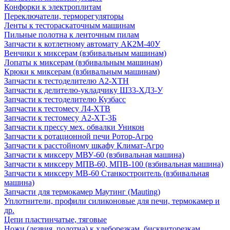
Конфорки к электроплитам
Переключатели, терморегуляторы
Ленты к тестораскаточным машинам
Пильные полотна к ленточным пилам
Запчасти к котлетному автомату АК2М-40У
Венчики к миксерам (взбивальным машинам)
Лопаты к миксерам (взбивальным машинам)
Крюки к миксерам (взбивальным машинам)
Запчасти к тестоделителю А2-ХТН
Запчасти к делителю-укладчику Ш33-ХД3-У
Запчасти к тестоделителю Кузбасс
Запчасти к тестомесу Л4-ХТВ
Запчасти к тестомесу А2-ХТ-3Б
Запчасти к прессу мех. обвалки Уникон
Запчасти к ротационной печи Ротор-Агро
Запчасти к расстойному шкафу Климат-Агро
Запчасти к миксеру МВУ-60 (взбивальная машина)
Запчасти к миксеру МПВ-60, МПВ-100 (взбивальная машина)
Запчасти к миксеру МВ-60 Станкостроитель (взбивальная
машина)
Запчасти для термокамер Маутинг (Mauting)
Уплотнители, профили силиконовые для печи, термокамер и
др.
Цепи пластинчатые, тяговые
Ножи (лезвия, полотна) к хлеборезкам, бисквиторезкам