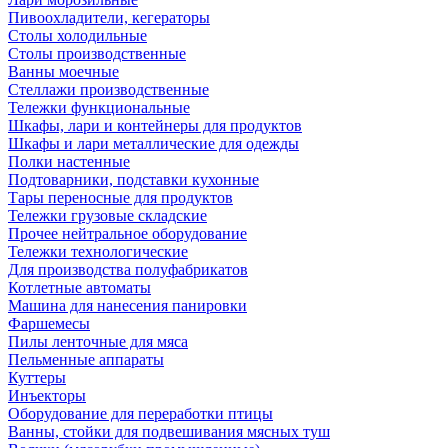
Пивоохладители, кегераторы
Столы холодильные
Столы производственные
Ванны моечные
Стеллажи производственные
Тележки функциональные
Шкафы, лари и контейнеры для продуктов
Шкафы и лари металлические для одежды
Полки настенные
Подтоварники, подставки кухонные
Тары переносные для продуктов
Тележки грузовые складские
Прочее нейтральное оборудование
Тележки технологические
Для производства полуфабрикатов
Котлетные автоматы
Машина для нанесения панировки
Фаршемесы
Пилы ленточные для мяса
Пельменные аппараты
Куттеры
Инъекторы
Оборудование для переработки птицы
Ванны, стойки для подвешивания мясных туш