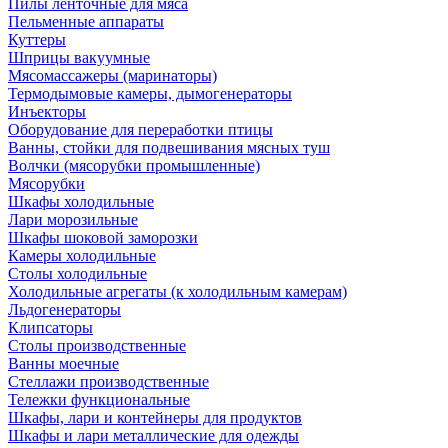
Пилы ленточные для мяса
Пельменные аппараты
Куттеры
Шприцы вакуумные
Мясомассажеры (маринаторы)
Термодымовые камеры, дымогенераторы
Инъекторы
Оборудование для переработки птицы
Ванны, стойки для подвешивания мясных туш
Волчки (мясорубки промышленные)
Мясорубки
Шкафы холодильные
Лари морозильные
Шкафы шоковой заморозки
Камеры холодильные
Столы холодильные
Холодильные агрегаты (к холодильным камерам)
Льдогенераторы
Клипсаторы
Столы производственные
Ванны моечные
Стеллажи производственные
Тележки функциональные
Шкафы, лари и контейнеры для продуктов
Шкафы и лари металлические для одежды