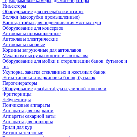
Термодымовые камеры, дымогенераторы
Инъекторы
Оборудование для переработки птицы
Волчки (мясорубки промышленные)
Ванны, стойки для подвешивания мясных туш
Оборудование для консервов
Автоклавы промышленные
Автоклавы электрические
Автоклавы паровые
Корзины загрузочные для автоклавов
Механизм выгрузки корзин из автоклава
Оборудование для мойки и стерилизации банок, бутылок и
пр.
Укупорка, закатка стеклянных и жестяных банок
Этикетировка и маркировка банок, бутылок
Парогенераторы
Оборудование для фаст-фуда и уличной торговли
Фритюрницы
Чебуречницы
Пончиковые аппараты
Аппараты для кваркини
Аппараты сахарной ваты
Аппараты для попкорна
Грили для кур
Витрины тепловые