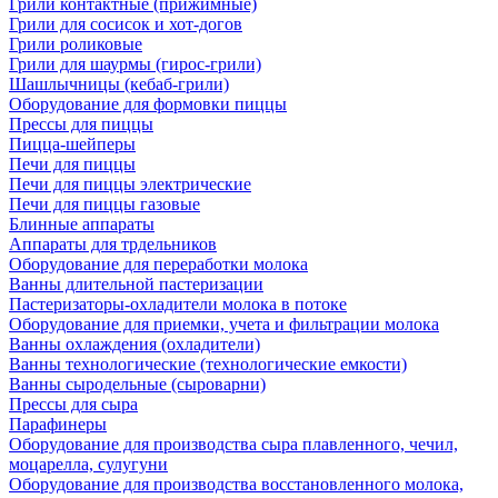
Грили контактные (прижимные)
Грили для сосисок и хот-догов
Грили роликовые
Грили для шаурмы (гирос-грили)
Шашлычницы (кебаб-грили)
Оборудование для формовки пиццы
Прессы для пиццы
Пицца-шейперы
Печи для пиццы
Печи для пиццы электрические
Печи для пиццы газовые
Блинные аппараты
Аппараты для трдельников
Оборудование для переработки молока
Ванны длительной пастеризации
Пастеризаторы-охладители молока в потоке
Оборудование для приемки, учета и фильтрации молока
Ванны охлаждения (охладители)
Ванны технологические (технологические емкости)
Ванны сыродельные (сыроварни)
Прессы для сыра
Парафинеры
Оборудование для производства сыра плавленного, чечил,
моцарелла, сулугуни
Оборудование для производства восстановленного молока,