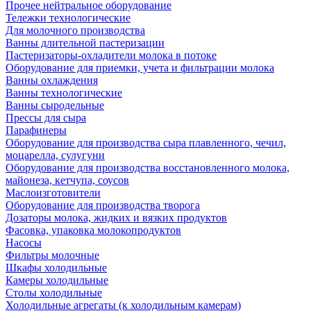
Прочее нейтральное оборудование
Тележки технологические
Для молочного производства
Ванны длительной пастеризации
Пастеризаторы-охладители молока в потоке
Оборудование для приемки, учета и фильтрации молока
Ванны охлаждения
Ванны технологические
Ванны сыродельные
Прессы для сыра
Парафинеры
Оборудование для производства сыра плавленного, чечил,
моцарелла, сулугуни
Оборудование для производства восстановленного молока,
майонеза, кетчупа, соусов
Маслоизготовители
Оборудование для производства творога
Дозаторы молока, жидких и вязких продуктов
Фасовка, упаковка молокопродуктов
Насосы
Фильтры молочные
Шкафы холодильные
Камеры холодильные
Столы холодильные
Холодильные агрегаты (к холодильным камерам)