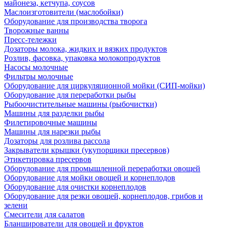
майонеза, кетчупа, соусов
Маслоизготовители (маслобойки)
Оборудование для производства творога
Творожные ванны
Пресс-тележки
Дозаторы молока, жидких и вязких продуктов
Розлив, фасовка, упаковка молокопродуктов
Насосы молочные
Фильтры молочные
Оборудование для циркуляционной мойки (СИП-мойки)
Оборудование для переработки рыбы
Рыбоочистительные машины (рыбочистки)
Машины для разделки рыбы
Филетировочные машины
Машины для нарезки рыбы
Дозаторы для розлива рассола
Закрыватели крышки (укупорщики пресервов)
Этикетировка пресервов
Оборудование для промышленной переработки овощей
Оборудование для мойки овощей и корнеплодов
Оборудование для очистки корнеплодов
Оборудование для резки овощей, корнеплодов, грибов и
зелени
Смесители для салатов
Бланширователи для овощей и фруктов