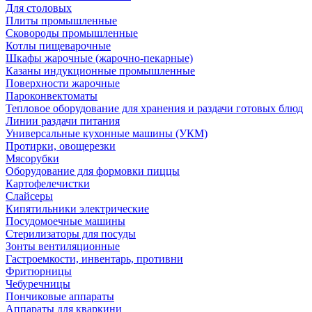
Для столовых
Плиты промышленные
Сковороды промышленные
Котлы пищеварочные
Шкафы жарочные (жарочно-пекарные)
Казаны индукционные промышленные
Поверхности жарочные
Пароконвектоматы
Тепловое оборудование для хранения и раздачи готовых блюд
Линии раздачи питания
Универсальные кухонные машины (УКМ)
Протирки, овощерезки
Мясорубки
Оборудование для формовки пиццы
Картофелечистки
Слайсеры
Кипятильники электрические
Посудомоечные машины
Стерилизаторы для посуды
Зонты вентиляционные
Гастроемкости, инвентарь, противни
Фритюрницы
Чебуречницы
Пончиковые аппараты
Аппараты для кваркини