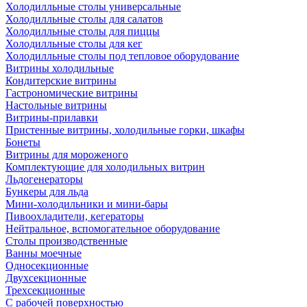
Холодилльные столы универсальные
Холодилльные столы для салатов
Холодилльные столы для пиццы
Холодилльные столы для кег
Холодилльные столы под тепловое оборудование
Витрины холодильные
Кондитерские витрины
Гастрономические витрины
Настольные витрины
Витрины-прилавки
Пристенные витрины, холодильные горки, шкафы
Бонеты
Витрины для мороженого
Комплектующие для холодильных витрин
Льдогенераторы
Бункеры для льда
Мини-холодильники и мини-бары
Пивоохладители, кегераторы
Нейтральное, вспомогательное оборудование
Столы производственные
Ванны моечные
Односекционные
Двухсекционные
Трехсекционные
С рабочей поверхностью