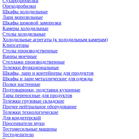
Сухародробилки
Ореходробилки
Шкафы холодильные
Лари морозильные
Шкафы шоковой заморозки
Камеры холодильные
Столы холодильные
Холодильные агрегаты (к холодильным камерам)
Клипсаторы
Столы производственные
Ванны моечные
Стеллажи производственные
Тележки функциональные
Шкафы, лари и контейнеры для продуктов
Шкафы и лари металлические для одежды
Полки настенные
Подтоварники, подставки кухонные
Тары переносные для продуктов
Тележки грузовые складские
Прочее нейтральное оборудование
Тележки технологические
Для кондитерской
Просеиватели муки
Тестомесильные машины
Тестоделители