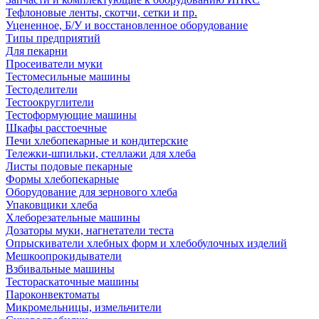
Тефлоновые ленты, скотчи, сетки и пр.
Уцененное, Б/У и восстановленное оборудование
Типы предприятий
Для пекарни
Просеиватели муки
Тестомесильные машины
Тестоделители
Тестоокруглители
Тестоформующие машины
Шкафы расстоечные
Печи хлебопекарные и кондитерские
Тележки-шпильки, стеллажи для хлеба
Листы подовые пекарные
Формы хлебопекарные
Оборудование для зернового хлеба
Упаковщики хлеба
Хлеборезательные машины
Дозаторы муки, нагнетатели теста
Опрыскиватели хлебных форм и хлебобулочных изделий
Мешкоопрокидыватели
Взбивальные машины
Тестораскаточные машины
Пароконвектоматы
Микромельницы, измельчители