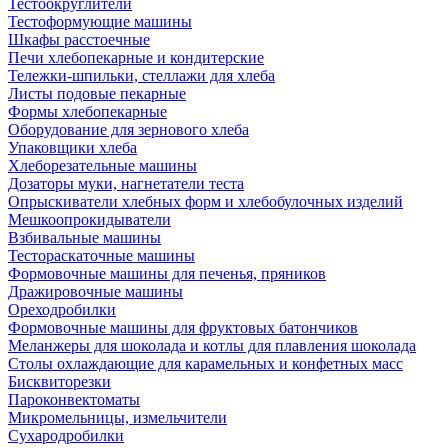
Тестоокруглители
Тестоформующие машины
Шкафы расстоечные
Печи хлебопекарные и кондитерские
Тележки-шпильки, стеллажи для хлеба
Листы подовые пекарные
Формы хлебопекарные
Оборудование для зернового хлеба
Упаковщики хлеба
Хлеборезательные машины
Дозаторы муки, нагнетатели теста
Опрыскиватели хлебных форм и хлебобулочных изделий
Мешкоопрокидыватели
Взбивальные машины
Тестораскаточные машины
Формовочные машины для печенья, пряников
Дражировочные машины
Ореходробилки
Формовочные машины для фруктовых батончиков
Меланжеры для шоколада и котлы для плавления шоколада
Столы охлаждающие для карамельных и конфетных масс
Бисквиторезки
Пароконвектоматы
Микромельницы, измельчители
Сухародробилки