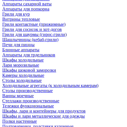
Аппараты сахарной ваты
Аппараты для попкорна
Грили для кур
Витрины тепловые
Грили контактные (прижимные)
Грили для сосисок и хот-догов
Грили для шаурмы (гирос-грили)
Шашлычницы (кебаб-грили)
Печи для пиццы
Блинные аппараты
Аппараты для трдельников
Шкафы холодильные
Лари морозильные
Шкафы шоковой заморозки
Камеры холодильные
Столы холодильные
Холодильные агрегаты (к холодильным камерам)
Столы производственные
Ванны моечные
Стеллажи производственные
Тележки функциональные
Шкафы, лари и контейнеры для продуктов
Шкафы и лари металлические для одежды
Полки настенные
Подтоварники, подставки кухонные