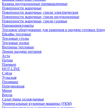
Казаны индукционные промышленные
Поверхности жарочные
Поверхности жарочные, грили электрические
Поверхности жарочные, грили индукционные
Поверхности жарочные, грили газовые
Пароконвектоматы
Тепловое оборудование для хранения и раздачи готовых блюд
Шкафы тепловые
Тепловые столы
Тепловые полки
Витрины тепловые
Линии раздачи питания
Аста
Патша
Премьер
HOT-LINE
Сэйла
Тульская
Проммаш
Передвижная
Мини
Виола
Салат-бары охлаждаемые
Универсальные кухонные машины (УКМ)
Овощерезательные и протирочные машины