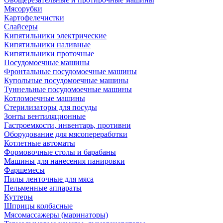
Мясорубки
Картофелечистки
Слайсеры
Кипятильники электрические
Кипятильники наливные
Кипятильники проточные
Посудомоечные машины
Фронтальные посудомоечные машины
Купольные посудомоечные машины
Туннельные посудомоечные машины
Котломоечные машины
Стерилизаторы для посуды
Зонты вентиляционные
Гастроемкости, инвентарь, противни
Оборудование для мясопереработки
Котлетные автоматы
Формовочные столы и барабаны
Машины для нанесения панировки
Фаршемесы
Пилы ленточные для мяса
Пельменные аппараты
Куттеры
Шприцы колбасные
Мясомассажеры (маринаторы)