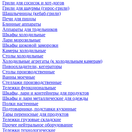
Грили для сосисок и хот-догов
Грили для шаурмы (гирос-грили)
Шашлычницы (кебаб-грили)
Печи для пиццы
Блинные аппараты
Аппараты для трдельников
Шкафы холодильные
Лари морозильные
Шкафы шоковой заморозки
Камеры холодильные
Столы холодильные
Холодильные агрегаты (к холодильным камерам)
Пивоохладители, кегераторы
Столы производственные
Ванны моечные
Стеллажи производственные
Тележки функциональные
Шкафы, лари и контейнеры для продуктов
Шкафы и лари металлические для одежды
Полки настенные
Подтоварники, подставки кухонные
Тары переносные для продуктов
Тележки грузовые складские
Прочее нейтральное оборудование
Тележки технологические