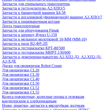
Запчасти для спирального транспортера
Запчасти к тестоделителю А2-ХПО/5
Запчасти к бараночной машине Б4-58
Запчасти к рогаликовой (формовочной) машине А2-ХПО/7
Запчасти к пищеварочным котлам
Лента транспортерная
Запчасти для оборудования Fimak
Запчасти к шприцу Идеал U-159
Запчасти к мельнице молотковой 10-ММ (ММ-10)
Запчасти к пиле В2-ФР-2П
Запчасти к тестораскатке КРТ-80/500
Запчасти к тестораскатке МНРТ-130/600
Запчасти к деже­опрокидывателю А2-ХП2-Д2, А2-ХП2-Д1,
А2-ХДЕ
Диски для овощерезок Robot Coupe
Для овощерезки CL20
Для овощерезки CL30
Для овощерезки CL40
Для овощерезки CL50
Для овощерезки CL52
Для овощерезки CL55
Колеса поворотные, колесные опоры к тележкам
кондитерским и хлебопекарным
Ножи, решетки, запчасти к мясорубкам, волчкам
Запчасти и комплектующие к оборудованию ИПКС