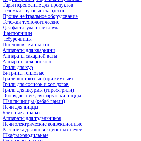
Тары переносные для продуктов
Тележки грузовые складские
Прочее нейтральное оборудование
Тележки технологические
Для фаст-фуда, стрит-фуда
Фритюрницы
Чебуречницы
Пончиковые аппараты
Аппараты для кваркини
Аппараты сахарной ваты
Аппараты для попкорна
Грили для кур
Витрины тепловые
Грили контактные (прижимные)
Грили для сосисок и хот-догов
Грили для шаурмы (гирос-грили)
Оборудование для формовки пиццы
Шашлычницы (кебаб-грили)
Печи для пиццы
Блинные аппараты
Аппараты для трдельников
Печи электрические конвекционные
Расстойка для конвекционных печей
Шкафы холодильные
Лари морозильные