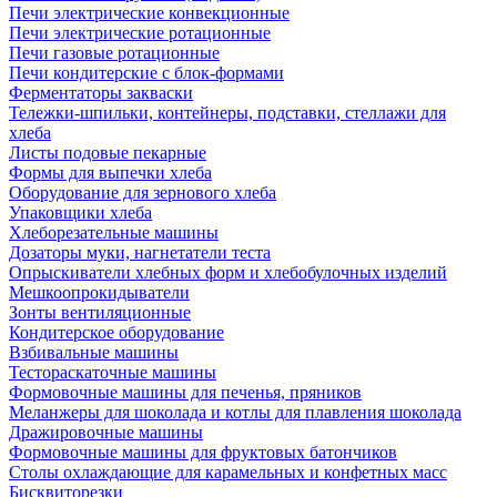
Печи электрические конвекционные
Печи электрические ротационные
Печи газовые ротационные
Печи кондитерские с блок-формами
Ферментаторы закваски
Тележки-шпильки, контейнеры, подставки, стеллажи для
хлеба
Листы подовые пекарные
Формы для выпечки хлеба
Оборудование для зернового хлеба
Упаковщики хлеба
Хлеборезательные машины
Дозаторы муки, нагнетатели теста
Опрыскиватели хлебных форм и хлебобулочных изделий
Мешкоопрокидыватели
Зонты вентиляционные
Кондитерское оборудование
Взбивальные машины
Тестораскаточные машины
Формовочные машины для печенья, пряников
Меланжеры для шоколада и котлы для плавления шоколада
Дражировочные машины
Формовочные машины для фруктовых батончиков
Столы охлаждающие для карамельных и конфетных масс
Бисквиторезки