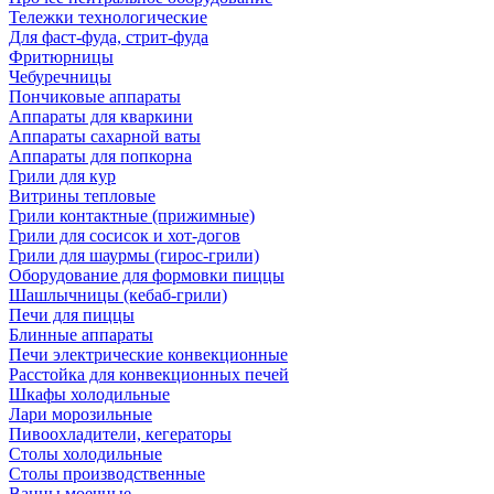
Тележки технологические
Для фаст-фуда, стрит-фуда
Фритюрницы
Чебуречницы
Пончиковые аппараты
Аппараты для кваркини
Аппараты сахарной ваты
Аппараты для попкорна
Грили для кур
Витрины тепловые
Грили контактные (прижимные)
Грили для сосисок и хот-догов
Грили для шаурмы (гирос-грили)
Оборудование для формовки пиццы
Шашлычницы (кебаб-грили)
Печи для пиццы
Блинные аппараты
Печи электрические конвекционные
Расстойка для конвекционных печей
Шкафы холодильные
Лари морозильные
Пивоохладители, кегераторы
Столы холодильные
Столы производственные
Ванны моечные