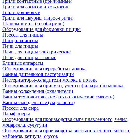
Грили контактные (прижимные)
Грили для сосисок и хот-догов
Грили роликовые
Грили для шаурмы (гирос-грили)
Шашлычницы (кебаб-грили)
Оборудование для формовки пиццы
Прессы для пиццы
Пицца-шейперы
Печи для пиццы
Печи для пиццы электрические
Печи для пиццы газовые
Блинные аппараты
Оборудование для переработки молока
Ванны длительной пастеризации
Пастеризаторы-охладители молока в потоке
Оборудование для приемки, учета и фильтрации молока
Ванны охлаждения (охладители)
Ванны технологические (технологические емкости)
Ванны сыродельные (сыроварни)
Прессы для сыра
Парафинеры
Оборудование для производства сыра плавленного, чечил,
моцарелла, сулугуни
Оборудование для производства восстановленного молока,
майонеза, кетчупа, соусов