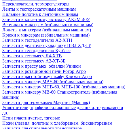
Переключатели, терморегуляторы
Ленты к тестораскаточным машинам
Пильные полотна к ленточным пилам
Запчасти к котлетному автомату АК2М-40У
Венчики к миксерам (взбивальным машинам)
Лопаты к миксерам (взбивальным машинам)
Крюки к миксерам (взбивальным машинам)
Запчасти к тестоделителю А2-ХТН
Запчасти к делителю-укладчику Ш33-ХД3-У
Запчасти к тестоделителю Кузбасс
Запчасти к тестомесу Л4-ХТВ
Запчасти к тестомесу А2-ХТ-3Б
Запчасти к прессу мех. обвалки Уникон
Запчасти к ротационной печи Ротор-Агро
Запчасти к расстойному шкафу Климат-Агро
Запчасти к миксеру МВУ-60 (взбивальная машина)
Запчасти к миксеру МПВ-60, МПВ-100 (взбивальная машина)
Запчасти к миксеру МВ-60 Станкостроитель (взбивальная
машина)
Запчасти для термокамер Маутинг (Mauting)
Уплотнители, профили силиконовые для печи, термокамер и
др.
Цепи пластинчатые, тяговые
Ножи (лезвия, полотна) к хлеборезкам, бисквиторезкам
Запчасти для спирального транспортера