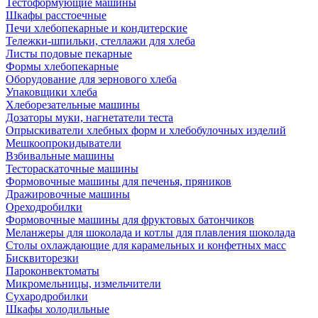
Тестоформующие машины
Шкафы расстоечные
Печи хлебопекарные и кондитерские
Тележки-шпильки, стеллажи для хлеба
Листы подовые пекарные
Формы хлебопекарные
Оборудование для зернового хлеба
Упаковщики хлеба
Хлеборезательные машины
Дозаторы муки, нагнетатели теста
Опрыскиватели хлебных форм и хлебобулочных изделий
Мешкоопрокидыватели
Взбивальные машины
Тестораскаточные машины
Формовочные машины для печенья, пряников
Дражировочные машины
Ореходробилки
Формовочные машины для фруктовых батончиков
Меланжеры для шоколада и котлы для плавления шоколада
Столы охлаждающие для карамельных и конфетных масс
Бисквиторезки
Пароконвектоматы
Микромельницы, измельчители
Сухародробилки
Шкафы холодильные