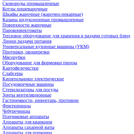
Сковороды промышленные
Котлы пищеварочные
Шкафы жарочные (жарочно-пекарные)
Казаны индукционные промышленные
Поверхности жарочные
Пароконвектоматы
Тепловое оборудование для хранения и раздачи готовых блюд
Линии раздачи питания
Универсальные кухонные машины (УКМ)
Протирки, овощерезки
Мясорубки
Оборудование для формовки пиццы
Картофелечистки
Слайсеры
Кипятильники электрические
Посудомоечные машины
Стерилизаторы для посуды
Зонты вентиляционные
Гастроемкости, инвентарь, противни
Фритюрницы
Чебуречницы
Пончиковые аппараты
Аппараты для кваркини
Аппараты сахарной ваты
Аппараты для попкорна