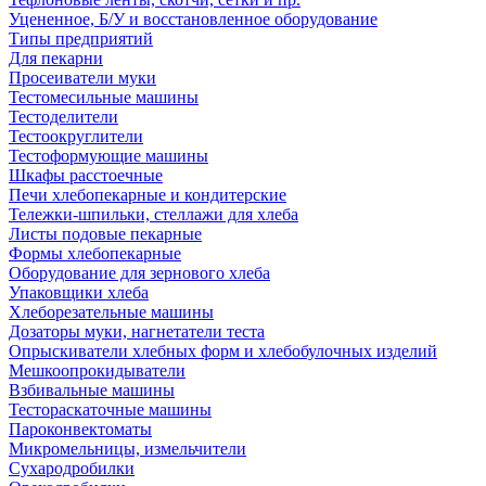
Уцененное, Б/У и восстановленное оборудование
Типы предприятий
Для пекарни
Просеиватели муки
Тестомесильные машины
Тестоделители
Тестоокруглители
Тестоформующие машины
Шкафы расстоечные
Печи хлебопекарные и кондитерские
Тележки-шпильки, стеллажи для хлеба
Листы подовые пекарные
Формы хлебопекарные
Оборудование для зернового хлеба
Упаковщики хлеба
Хлеборезательные машины
Дозаторы муки, нагнетатели теста
Опрыскиватели хлебных форм и хлебобулочных изделий
Мешкоопрокидыватели
Взбивальные машины
Тестораскаточные машины
Пароконвектоматы
Микромельницы, измельчители
Сухародробилки