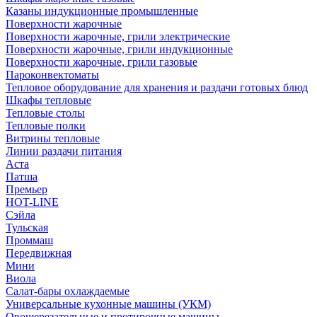
Казаны индукционные промышленные
Поверхности жарочные
Поверхности жарочные, грили электрические
Поверхности жарочные, грили индукционные
Поверхности жарочные, грили газовые
Пароконвектоматы
Тепловое оборудование для хранения и раздачи готовых блюд
Шкафы тепловые
Тепловые столы
Тепловые полки
Витрины тепловые
Линии раздачи питания
Аста
Патша
Премьер
HOT-LINE
Сэйла
Тульская
Проммаш
Передвижная
Мини
Виола
Салат-бары охлаждаемые
Универсальные кухонные машины (УКМ)
Овощерезательные и протирочные машины