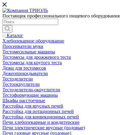
Поставщик профессионального пищевого оборудования
Каталог
Хлебопекарное оборудование
Просеиватели муки
Тестомесильные машины
Тестомесы для дрожжевого теста
Тестомесы для крутого теста
Дежи для тестомесов
Дежеопрокидыватели
Тестоделители
Тестоокруглители
Тестоделители-округлители
Тестоформующие машины
Шкафы расстоечные
Расстойка для ярусных печей
Расстойка для ротационных печей
Расстойка для конвекционных печей
Печи хлебопекарные и кондитерские
Печи электрические ярусные (подовые)
Печи газовые ярусные (подовые)