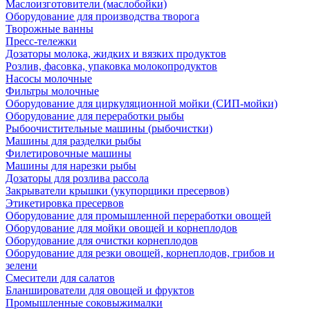
Маслоизготовители (маслобойки)
Оборудование для производства творога
Творожные ванны
Пресс-тележки
Дозаторы молока, жидких и вязких продуктов
Розлив, фасовка, упаковка молокопродуктов
Насосы молочные
Фильтры молочные
Оборудование для циркуляционной мойки (СИП-мойки)
Оборудование для переработки рыбы
Рыбоочистительные машины (рыбочистки)
Машины для разделки рыбы
Филетировочные машины
Машины для нарезки рыбы
Дозаторы для розлива рассола
Закрыватели крышки (укупорщики пресервов)
Этикетировка пресервов
Оборудование для промышленной переработки овощей
Оборудование для мойки овощей и корнеплодов
Оборудование для очистки корнеплодов
Оборудование для резки овощей, корнеплодов, грибов и
зелени
Смесители для салатов
Бланширователи для овощей и фруктов
Промышленные соковыжималки