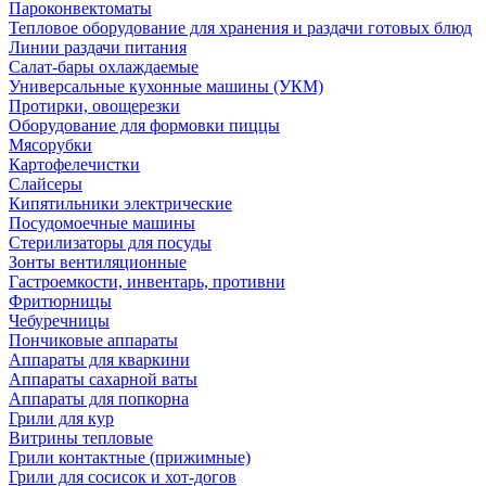
Пароконвектоматы
Тепловое оборудование для хранения и раздачи готовых блюд
Линии раздачи питания
Салат-бары охлаждаемые
Универсальные кухонные машины (УКМ)
Протирки, овощерезки
Оборудование для формовки пиццы
Мясорубки
Картофелечистки
Слайсеры
Кипятильники электрические
Посудомоечные машины
Стерилизаторы для посуды
Зонты вентиляционные
Гастроемкости, инвентарь, противни
Фритюрницы
Чебуречницы
Пончиковые аппараты
Аппараты для кваркини
Аппараты сахарной ваты
Аппараты для попкорна
Грили для кур
Витрины тепловые
Грили контактные (прижимные)
Грили для сосисок и хот-догов