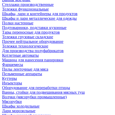
Стеллажи производственные
Тележки функциональные
Шкафы, лари и контейнеры для продуктов
Шкафы и лари металлические для одежды
Полки настенные
Подтоварники, подставки кухонные
Тары переносные для продуктов
Тележки грузовые складские
Прочее нейтральное оборудование
Тележки технологические
Для производства полуфабрикатов
Котлетные автоматы
Машина для нанесения панировки
Фаршемесы
Пилы ленточные для мяса
Пельменные аппараты
Куттеры
Инъекторы
Оборудование для переработки птицы
Ванны, стойки для подвешивания мясных туш
Волчки (мясорубки промышленные)
Мясорубки
Шкафы холодильные
Лари морозильные