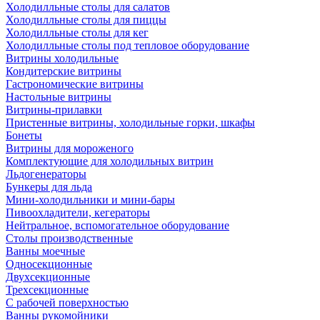
Холодилльные столы для салатов
Холодилльные столы для пиццы
Холодилльные столы для кег
Холодилльные столы под тепловое оборудование
Витрины холодильные
Кондитерские витрины
Гастрономические витрины
Настольные витрины
Витрины-прилавки
Пристенные витрины, холодильные горки, шкафы
Бонеты
Витрины для мороженого
Комплектующие для холодильных витрин
Льдогенераторы
Бункеры для льда
Мини-холодильники и мини-бары
Пивоохладители, кегераторы
Нейтральное, вспомогательное оборудование
Столы производственные
Ванны моечные
Односекционные
Двухсекционные
Трехсекционные
С рабочей поверхностью
Ванны рукомойники