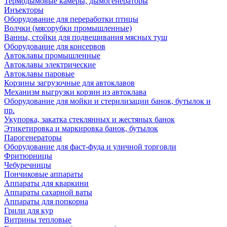
Термодымовые камеры, дымогенераторы
Инъекторы
Оборудование для переработки птицы
Волчки (мясорубки промышленные)
Ванны, стойки для подвешивания мясных туш
Оборудование для консервов
Автоклавы промышленные
Автоклавы электрические
Автоклавы паровые
Корзины загрузочные для автоклавов
Механизм выгрузки корзин из автоклава
Оборудование для мойки и стерилизации банок, бутылок и
пр.
Укупорка, закатка стеклянных и жестяных банок
Этикетировка и маркировка банок, бутылок
Парогенераторы
Оборудование для фаст-фуда и уличной торговли
Фритюрницы
Чебуречницы
Пончиковые аппараты
Аппараты для кваркини
Аппараты сахарной ваты
Аппараты для попкорна
Грили для кур
Витрины тепловые