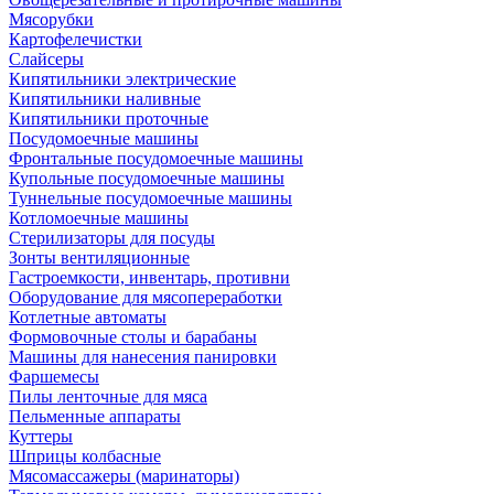
Мясорубки
Картофелечистки
Слайсеры
Кипятильники электрические
Кипятильники наливные
Кипятильники проточные
Посудомоечные машины
Фронтальные посудомоечные машины
Купольные посудомоечные машины
Туннельные посудомоечные машины
Котломоечные машины
Стерилизаторы для посуды
Зонты вентиляционные
Гастроемкости, инвентарь, противни
Оборудование для мясопереработки
Котлетные автоматы
Формовочные столы и барабаны
Машины для нанесения панировки
Фаршемесы
Пилы ленточные для мяса
Пельменные аппараты
Куттеры
Шприцы колбасные
Мясомассажеры (маринаторы)