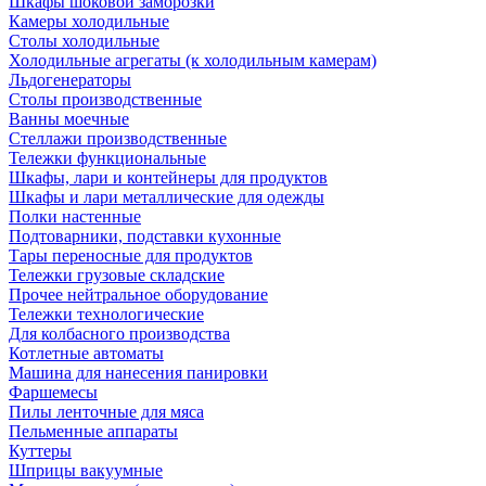
Шкафы шоковой заморозки
Камеры холодильные
Столы холодильные
Холодильные агрегаты (к холодильным камерам)
Льдогенераторы
Столы производственные
Ванны моечные
Стеллажи производственные
Тележки функциональные
Шкафы, лари и контейнеры для продуктов
Шкафы и лари металлические для одежды
Полки настенные
Подтоварники, подставки кухонные
Тары переносные для продуктов
Тележки грузовые складские
Прочее нейтральное оборудование
Тележки технологические
Для колбасного производства
Котлетные автоматы
Машина для нанесения панировки
Фаршемесы
Пилы ленточные для мяса
Пельменные аппараты
Куттеры
Шприцы вакуумные