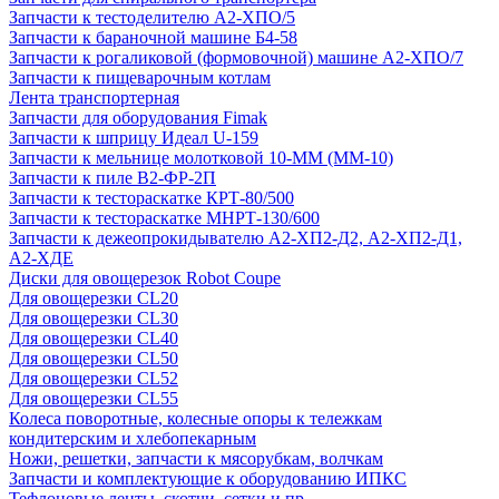
Запчасти к тестоделителю А2-ХПО/5
Запчасти к бараночной машине Б4-58
Запчасти к рогаликовой (формовочной) машине А2-ХПО/7
Запчасти к пищеварочным котлам
Лента транспортерная
Запчасти для оборудования Fimak
Запчасти к шприцу Идеал U-159
Запчасти к мельнице молотковой 10-ММ (ММ-10)
Запчасти к пиле В2-ФР-2П
Запчасти к тестораскатке КРТ-80/500
Запчасти к тестораскатке МНРТ-130/600
Запчасти к деже­опрокидывателю А2-ХП2-Д2, А2-ХП2-Д1,
А2-ХДЕ
Диски для овощерезок Robot Coupe
Для овощерезки CL20
Для овощерезки CL30
Для овощерезки CL40
Для овощерезки CL50
Для овощерезки CL52
Для овощерезки CL55
Колеса поворотные, колесные опоры к тележкам
кондитерским и хлебопекарным
Ножи, решетки, запчасти к мясорубкам, волчкам
Запчасти и комплектующие к оборудованию ИПКС
Тефлоновые ленты, скотчи, сетки и пр.