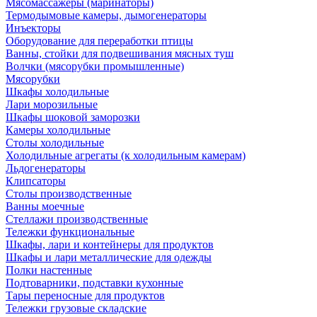
Мясомассажеры (маринаторы)
Термодымовые камеры, дымогенераторы
Инъекторы
Оборудование для переработки птицы
Ванны, стойки для подвешивания мясных туш
Волчки (мясорубки промышленные)
Мясорубки
Шкафы холодильные
Лари морозильные
Шкафы шоковой заморозки
Камеры холодильные
Столы холодильные
Холодильные агрегаты (к холодильным камерам)
Льдогенераторы
Клипсаторы
Столы производственные
Ванны моечные
Стеллажи производственные
Тележки функциональные
Шкафы, лари и контейнеры для продуктов
Шкафы и лари металлические для одежды
Полки настенные
Подтоварники, подставки кухонные
Тары переносные для продуктов
Тележки грузовые складские