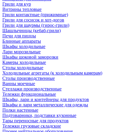
Грили для кур
Витрины тепловые
Грили контактные (прижимные)
Грили для сосисок и хот-догов
Грили для шаурмы (гирос-грили)
Шашлычницы (кебаб-грили)
Печи для пиццы
Блинные аппараты
Шкафы холодильные
Лари морозильные
Шкафы шоковой заморозки
Камеры холодильные
Столы холодильные
Холодильные агрегаты (к холодильным камерам)
Столы производственные
Ванны моечные
Стеллажи производственные
Тележки функциональные
Шкафы, лари и контейнеры для продуктов
Шкафы и лари металлические для одежды
Полки настенные
Подтоварники, подставки кухонные
Тары переносные для продуктов
Тележки грузовые складские
Прочее нейтральное оборудование