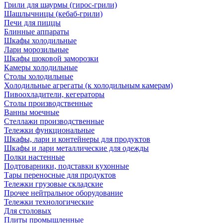
Грили для шаурмы (гирос-грили)
Шашлычницы (кебаб-грили)
Печи для пиццы
Блинные аппараты
Шкафы холодильные
Лари морозильные
Шкафы шоковой заморозки
Камеры холодильные
Столы холодильные
Холодильные агрегаты (к холодильным камерам)
Пивоохладители, кегераторы
Столы производственные
Ванны моечные
Стеллажи производственные
Тележки функциональные
Шкафы, лари и контейнеры для продуктов
Шкафы и лари металлические для одежды
Полки настенные
Подтоварники, подставки кухонные
Тары переносные для продуктов
Тележки грузовые складские
Прочее нейтральное оборудование
Тележки технологические
Для столовых
Плиты промышленные