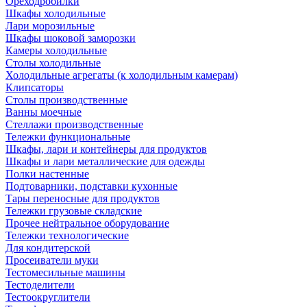
Ореходробилки
Шкафы холодильные
Лари морозильные
Шкафы шоковой заморозки
Камеры холодильные
Столы холодильные
Холодильные агрегаты (к холодильным камерам)
Клипсаторы
Столы производственные
Ванны моечные
Стеллажи производственные
Тележки функциональные
Шкафы, лари и контейнеры для продуктов
Шкафы и лари металлические для одежды
Полки настенные
Подтоварники, подставки кухонные
Тары переносные для продуктов
Тележки грузовые складские
Прочее нейтральное оборудование
Тележки технологические
Для кондитерской
Просеиватели муки
Тестомесильные машины
Тестоделители
Тестоокруглители