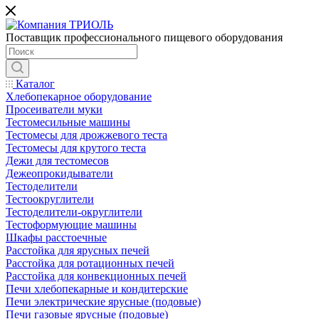
Поставщик профессионального пищевого оборудования
Каталог
Хлебопекарное оборудование
Просеиватели муки
Тестомесильные машины
Тестомесы для дрожжевого теста
Тестомесы для крутого теста
Дежи для тестомесов
Дежеопрокидыватели
Тестоделители
Тестоокруглители
Тестоделители-округлители
Тестоформующие машины
Шкафы расстоечные
Расстойка для ярусных печей
Расстойка для ротационных печей
Расстойка для конвекционных печей
Печи хлебопекарные и кондитерские
Печи электрические ярусные (подовые)
Печи газовые ярусные (подовые)