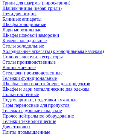
Грили для шаурмы (гирос-грили)
Шашлычницы (кебаб-грили)
Печи для пиццы
Блинные аппараты
Шкафы холодильные
Лари морозильные
Шкафы шоковой заморозки
Камеры холодильные
Столы холодильные
Холодильные агрегаты (к холодильным камерам)
Пивоохладители, кегераторы
Столы производственные
Ванны моечные
Стеллажи производственные
Тележки функциональные
Шкафы, лари и контейнеры для продуктов
Шкафы и лари металлические для одежды
Полки настенные
Подтоварники, подставки кухонные
Тары переносные для продуктов
Тележки грузовые складские
Прочее нейтральное оборудование
Тележки технологические
Для столовых
Плиты промышленные