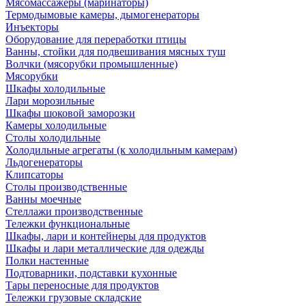
Мясомассажеры (маринаторы)
Термодымовые камеры, дымогенераторы
Инъекторы
Оборудование для переработки птицы
Ванны, стойки для подвешивания мясных туш
Волчки (мясорубки промышленные)
Мясорубки
Шкафы холодильные
Лари морозильные
Шкафы шоковой заморозки
Камеры холодильные
Столы холодильные
Холодильные агрегаты (к холодильным камерам)
Льдогенераторы
Клипсаторы
Столы производственные
Ванны моечные
Стеллажи производственные
Тележки функциональные
Шкафы, лари и контейнеры для продуктов
Шкафы и лари металлические для одежды
Полки настенные
Подтоварники, подставки кухонные
Тары переносные для продуктов
Тележки грузовые складские