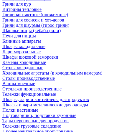
Грили для кур
Витрины тепловые
Грили контактные (прижимные)
Грили для сосисок и хот-догов
Грили для шаурмы (гирос-грили)
Шашлычницы (кебаб-грили)
Печи для пиццы
Блинные аппараты
Шкафы холодильные
Лари морозильные
Шкафы шоковой заморозки
Камеры холодильные
Столы холодильные
Холодильные агрегаты (к холодильным камерам)
Столы производственные
Ванны моечные
Стеллажи производственные
Тележки функциональные
Шкафы, лари и контейнеры для продуктов
Шкафы и лари металлические для одежды
Полки настенные
Подтоварники, подставки кухонные
Тары переносные для продуктов
Тележки грузовые складские
Прочее нейтральное оборудование