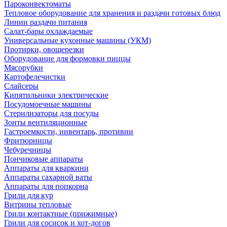
Пароконвектоматы
Тепловое оборудование для хранения и раздачи готовых блюд
Линии раздачи питания
Салат-бары охлаждаемые
Универсальные кухонные машины (УКМ)
Протирки, овощерезки
Оборудование для формовки пиццы
Мясорубки
Картофелечистки
Слайсеры
Кипятильники электрические
Посудомоечные машины
Стерилизаторы для посуды
Зонты вентиляционные
Гастроемкости, инвентарь, противни
Фритюрницы
Чебуречницы
Пончиковые аппараты
Аппараты для кваркини
Аппараты сахарной ваты
Аппараты для попкорна
Грили для кур
Витрины тепловые
Грили контактные (прижимные)
Грили для сосисок и хот-догов