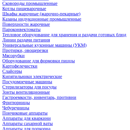
Сковороды промышленные
Котлы пищеварочные
Шкафы жарочные (жарочно-пекарные)
Казаны индукционные промышленные
Поверхности жарочные
Пароконвектоматы
Тепловое оборудование для хранения и раздачи готовых блюд
Линии раздачи питания
Универсальные кухонные машины (УКМ)
Протирки, овощерезки
Мясорубки
Оборудование для формовки пиццы
Картофелечистки
Слайсеры
Кипятильники электрические
Посудомоечные машины
Стерилизаторы для посуды
Зонты вентиляционные
Гастроемкости, инвентарь, противни
Фритюрницы
Чебуречницы
Пончиковые аппараты
Аппараты для кваркини
Аппараты сахарной ваты
Аппараты для попкорна