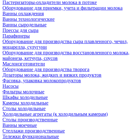
Пастеризаторы-охладители молока в потоке
Оборудование для приемки, учета и фильтрации молока
Ванны охлаждения
Ванны технологические
Ванны сыродельные
Прессы для сыра
Парафинеры
Оборудование для производства сыра плавленного, чечил,
моцарелла, сулугуни
Оборудование для производства восстановленного молока,
майонеза, кетчупа, соусов
Маслоизготовители
Оборудование для производства творога
Дозаторы молока, жидких и вязких продуктов
Фасовка, упаковка молокопродуктов
Насосы
Фильтры молочные
Шкафы холодильные
Камеры холодильные
Столы холодильные
Холодильные агрегаты (к холодильным камерам)
Столы производственные
Ванны моечные
Стеллажи производственные
Тележки функциональные