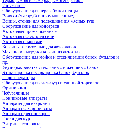
Термодымовые камеры, дымогенераторы
Инъекторы
Оборудование для переработки птицы
Волчки (мясорубки промышленные)
Ванны, стойки для подвешивания мясных туш
Оборудование для консервов
Автоклавы промышленные
Автоклавы электрические
Автоклавы паровые
Корзины загрузочные для автоклавов
Механизм выгрузки корзин из автоклава
Оборудование для мойки и стерилизации банок, бутылок и
пр.
Укупорка, закатка стеклянных и жестяных банок
Этикетировка и маркировка банок, бутылок
Парогенераторы
Оборудование для фаст-фуда и уличной торговли
Фритюрницы
Чебуречницы
Пончиковые аппараты
Аппараты для кваркини
Аппараты сахарной ваты
Аппараты для попкорна
Грили для кур
Витрины тепловые