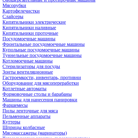
Мясорубки
Картофелечистки
Слайсеры
Кипятильники электрические
Кипятильники наливные
Кипятильники проточные
Посудомоечные машины
Фронтальные посудомоечные машины
Купольные посудомоечные машины
Туннельные посудомоечные машины
Котломоечные машины
Стерилизаторы для посуды
Зонты вентиляционные
Гастроемкости, инвентарь, противни
Оборудование для мясопереработки
Котлетные автоматы
Формовочные столы и барабаны
Машины для нанесения панировки
Фаршемесы
Пилы ленточные для мяса
Пельменные аппараты
Куттеры
Шприцы колбасные
Мясомассажеры (маринаторы)