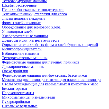
Тестоформующие машины
Шкафы расстоечные
Печи хлебопекарные и кондитерские
Тележки-шпильки, стеллажи для хлеба
Листы подовые пекарные
Формы хлебопекарные
Оборудование для зернового хлеба
Упаковщики хлеба
Хлеборезательные машины
Дозаторы муки, нагнетатели теста
Опрыскиватели хлебных форм и хлебобулочных изделий
Мешкоопрокидыватели
Взбивальные машины
Тестораскаточные машины
Формовочные машины для печенья, пряников
Дражировочные машины
Ореходробилки
Формовочные машины для фруктовых батончиков
Меланжеры для шоколада и котлы для плавления шоколада
Столы охлаждающие для карамельных и конфетных масс
Бисквиторезки
Пароконвектоматы
Микромельницы, измельчители
Сухародробилки
Шкафы холодильные