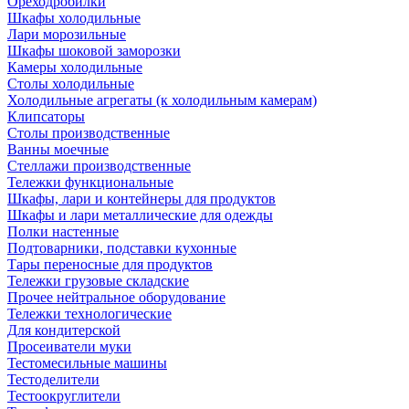
Ореходробилки
Шкафы холодильные
Лари морозильные
Шкафы шоковой заморозки
Камеры холодильные
Столы холодильные
Холодильные агрегаты (к холодильным камерам)
Клипсаторы
Столы производственные
Ванны моечные
Стеллажи производственные
Тележки функциональные
Шкафы, лари и контейнеры для продуктов
Шкафы и лари металлические для одежды
Полки настенные
Подтоварники, подставки кухонные
Тары переносные для продуктов
Тележки грузовые складские
Прочее нейтральное оборудование
Тележки технологические
Для кондитерской
Просеиватели муки
Тестомесильные машины
Тестоделители
Тестоокруглители