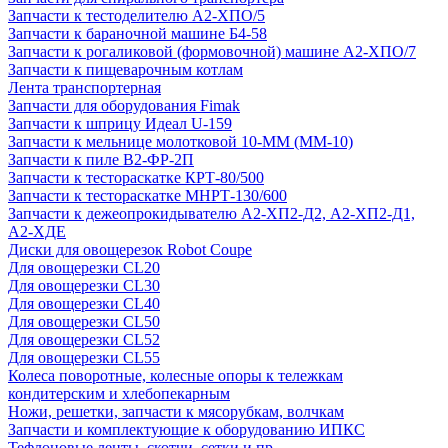
Запчасти к тестоделителю А2-ХПО/5
Запчасти к бараночной машине Б4-58
Запчасти к рогаликовой (формовочной) машине А2-ХПО/7
Запчасти к пищеварочным котлам
Лента транспортерная
Запчасти для оборудования Fimak
Запчасти к шприцу Идеал U-159
Запчасти к мельнице молотковой 10-ММ (ММ-10)
Запчасти к пиле В2-ФР-2П
Запчасти к тестораскатке КРТ-80/500
Запчасти к тестораскатке МНРТ-130/600
Запчасти к деже­опрокидывателю А2-ХП2-Д2, А2-ХП2-Д1,
А2-ХДЕ
Диски для овощерезок Robot Coupe
Для овощерезки CL20
Для овощерезки CL30
Для овощерезки CL40
Для овощерезки CL50
Для овощерезки CL52
Для овощерезки CL55
Колеса поворотные, колесные опоры к тележкам
кондитерским и хлебопекарным
Ножи, решетки, запчасти к мясорубкам, волчкам
Запчасти и комплектующие к оборудованию ИПКС
Тефлоновые ленты, скотчи, сетки и пр.