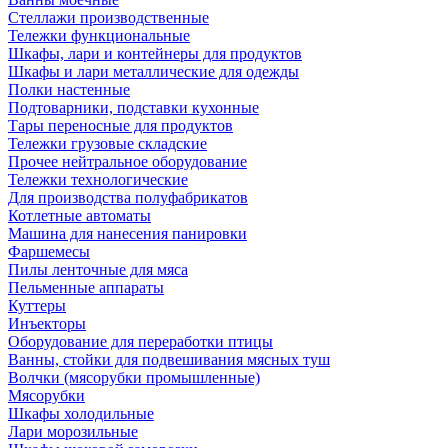
Стеллажи производственные
Тележки функциональные
Шкафы, лари и контейнеры для продуктов
Шкафы и лари металлические для одежды
Полки настенные
Подтоварники, подставки кухонные
Тары переносные для продуктов
Тележки грузовые складские
Прочее нейтральное оборудование
Тележки технологические
Для производства полуфабрикатов
Котлетные автоматы
Машина для нанесения панировки
Фаршемесы
Пилы ленточные для мяса
Пельменные аппараты
Куттеры
Инъекторы
Оборудование для переработки птицы
Ванны, стойки для подвешивания мясных туш
Волчки (мясорубки промышленные)
Мясорубки
Шкафы холодильные
Лари морозильные