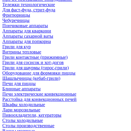
Тележки технологические
Для фаст-фуда, стрит-фуда
Фритюрницы
Чебуречницы
Пончиковые аппараты
Аппараты для кваркини
Аппараты сахарной ваты
Аппараты для попкорна
Грили для кур
Витрины тепловые
Грили контактные (прижимные)
Грили для сосисок и хот-догов
Грили для шаурмы (гирос-грили)
Оборудование для формовки пиццы
Шашлычницы (кебаб-грили)
Печи для пиццы
Блинные аппараты
Печи электрические конвекционные
Расстойка для конвекционных печей
Шкафы холодильные
Лари морозильные
Пивоохладители, кегераторы
Столы холодильные
Столы производственные
Ванны моечные