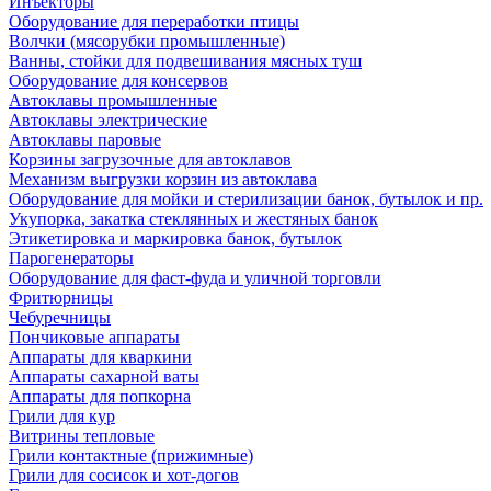
Инъекторы
Оборудование для переработки птицы
Волчки (мясорубки промышленные)
Ванны, стойки для подвешивания мясных туш
Оборудование для консервов
Автоклавы промышленные
Автоклавы электрические
Автоклавы паровые
Корзины загрузочные для автоклавов
Механизм выгрузки корзин из автоклава
Оборудование для мойки и стерилизации банок, бутылок и пр.
Укупорка, закатка стеклянных и жестяных банок
Этикетировка и маркировка банок, бутылок
Парогенераторы
Оборудование для фаст-фуда и уличной торговли
Фритюрницы
Чебуречницы
Пончиковые аппараты
Аппараты для кваркини
Аппараты сахарной ваты
Аппараты для попкорна
Грили для кур
Витрины тепловые
Грили контактные (прижимные)
Грили для сосисок и хот-догов