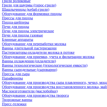
Грили роликовые
Грили для шаурмы (гирос-грили)
Шашлычницы (кебаб-грили)
Оборудование для формовки пиццы
Прессы для пиццы
Пицца-шейперы
Печи для пиццы
Печи для пиццы электрические
Печи для пиццы газовые
Блинные аппараты
Оборудование для переработки молока
Ванны длительной пастеризации
Пастеризаторы-охладители молока в потоке
Оборудование для приемки, учета и фильтрации молока
Ванны охлаждения (охладители)
Ванны технологические (технологические емкости)
Ванны сыродельные (сыроварни)
Прессы для сыра
Парафинеры
Оборудование для производства сыра плавленного, чечил, моца
Оборудование для производства восстановленного молока, майо
Маслоизготовители (маслобойки)
Оборудование для производства творога
Творожные ванны
Пресс-тележки