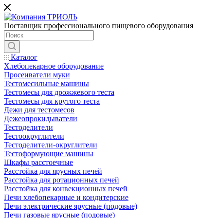
Поставщик профессионального пищевого оборудования
Каталог
Хлебопекарное оборудование
Просеиватели муки
Тестомесильные машины
Тестомесы для дрожжевого теста
Тестомесы для крутого теста
Дежи для тестомесов
Дежеопрокидыватели
Тестоделители
Тестоокруглители
Тестоделители-округлители
Тестоформующие машины
Шкафы расстоечные
Расстойка для ярусных печей
Расстойка для ротационных печей
Расстойка для конвекционных печей
Печи хлебопекарные и кондитерские
Печи электрические ярусные (подовые)
Печи газовые ярусные (подовые)