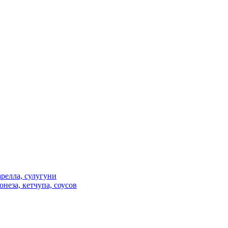
релла, сулугуни
неза, кетчупа, соусов