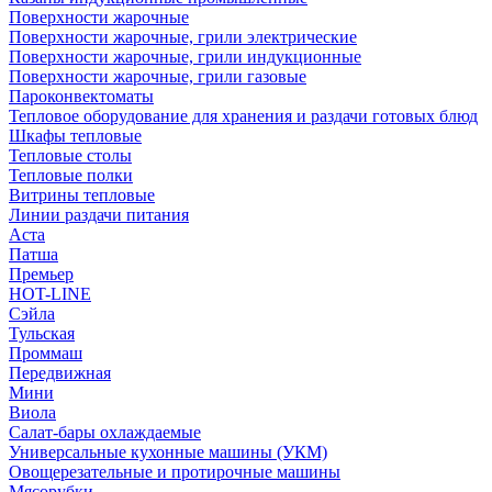
Поверхности жарочные
Поверхности жарочные, грили электрические
Поверхности жарочные, грили индукционные
Поверхности жарочные, грили газовые
Пароконвектоматы
Тепловое оборудование для хранения и раздачи готовых блюд
Шкафы тепловые
Тепловые столы
Тепловые полки
Витрины тепловые
Линии раздачи питания
Аста
Патша
Премьер
HOT-LINE
Сэйла
Тульская
Проммаш
Передвижная
Мини
Виола
Салат-бары охлаждаемые
Универсальные кухонные машины (УКМ)
Овощерезательные и протирочные машины
Мясорубки