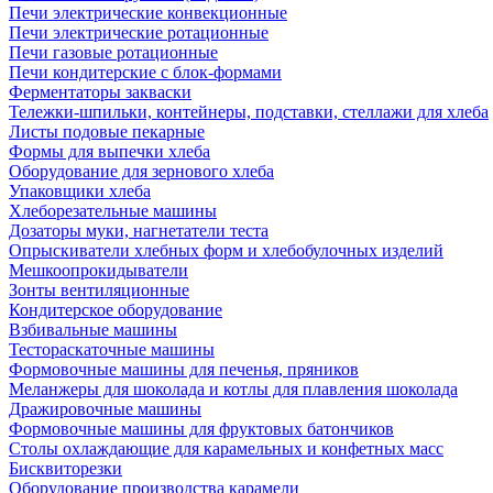
Печи электрические конвекционные
Печи электрические ротационные
Печи газовые ротационные
Печи кондитерские с блок-формами
Ферментаторы закваски
Тележки-шпильки, контейнеры, подставки, стеллажи для хлеба
Листы подовые пекарные
Формы для выпечки хлеба
Оборудование для зернового хлеба
Упаковщики хлеба
Хлеборезательные машины
Дозаторы муки, нагнетатели теста
Опрыскиватели хлебных форм и хлебобулочных изделий
Мешкоопрокидыватели
Зонты вентиляционные
Кондитерское оборудование
Взбивальные машины
Тестораскаточные машины
Формовочные машины для печенья, пряников
Меланжеры для шоколада и котлы для плавления шоколада
Дражировочные машины
Формовочные машины для фруктовых батончиков
Столы охлаждающие для карамельных и конфетных масс
Бисквиторезки
Оборудование производства карамели