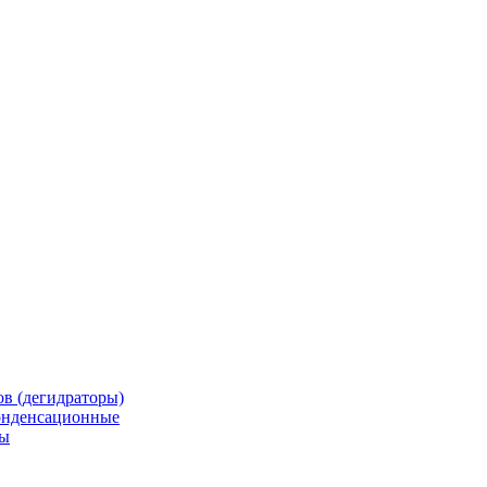
в (дегидраторы)
онденсационные
мы