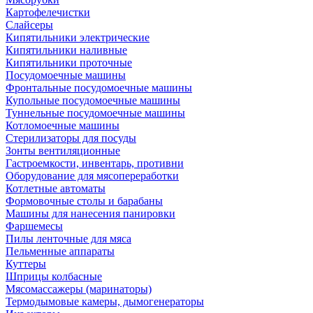
Картофелечистки
Слайсеры
Кипятильники электрические
Кипятильники наливные
Кипятильники проточные
Посудомоечные машины
Фронтальные посудомоечные машины
Купольные посудомоечные машины
Туннельные посудомоечные машины
Котломоечные машины
Стерилизаторы для посуды
Зонты вентиляционные
Гастроемкости, инвентарь, противни
Оборудование для мясопереработки
Котлетные автоматы
Формовочные столы и барабаны
Машины для нанесения панировки
Фаршемесы
Пилы ленточные для мяса
Пельменные аппараты
Куттеры
Шприцы колбасные
Мясомассажеры (маринаторы)
Термодымовые камеры, дымогенераторы