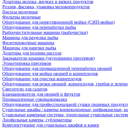
Дозаторы молока, жидких и вязких продуктов
Розлив, фасовка, упаковка молокопродуктов
Насосы молочные
Фильтры молочные
Оборудование для циркуляционной мойки (СИП-мойки)
Оборудование для переработки рыбы
Рыбоочистительные машины (рыбочистки)
Машины для разделки рыбы
Филетировочные машины
Машины для нарезки рыбы
Дозаторы для розлива рассола
Закрыватели крышки (укупорщики пресервов)
Этикетировка пресервов
Оборудование для промышленной переработки овощей
Оборудование для мойки овощей и корнеплодов
Оборудование для очистки корнеплодов
Оборудование для резки овощей, корнеплодов, грибов и зелени
Смесители для салатов
Бланширователи для овощей и фруктов
Промышленные соковыжималки
Оборудование для профессиональной сушки пищевых продукто
Сушильные шкафы / камеры конвекционные, инфракрасные, к
Сушильные камерные системы, тоннельные сушильные систе
Лиофильные камеры, сублиматоры
Комплектующие для сушильных шкафов и камер