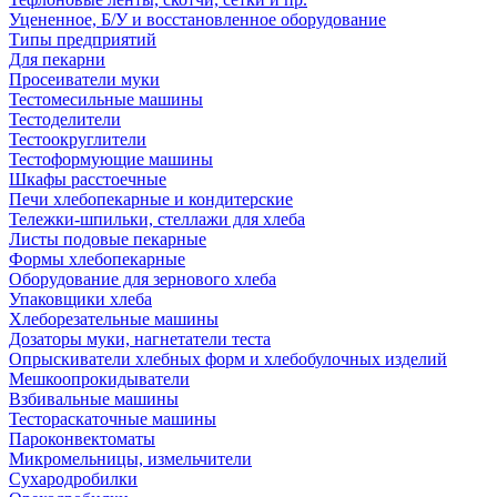
Уцененное, Б/У и восстановленное оборудование
Типы предприятий
Для пекарни
Просеиватели муки
Тестомесильные машины
Тестоделители
Тестоокруглители
Тестоформующие машины
Шкафы расстоечные
Печи хлебопекарные и кондитерские
Тележки-шпильки, стеллажи для хлеба
Листы подовые пекарные
Формы хлебопекарные
Оборудование для зернового хлеба
Упаковщики хлеба
Хлеборезательные машины
Дозаторы муки, нагнетатели теста
Опрыскиватели хлебных форм и хлебобулочных изделий
Мешкоопрокидыватели
Взбивальные машины
Тестораскаточные машины
Пароконвектоматы
Микромельницы, измельчители
Сухародробилки