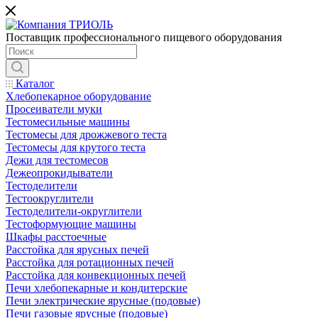
Поставщик профессионального пищевого оборудования
Каталог
Хлебопекарное оборудование
Просеиватели муки
Тестомесильные машины
Тестомесы для дрожжевого теста
Тестомесы для крутого теста
Дежи для тестомесов
Дежеопрокидыватели
Тестоделители
Тестоокруглители
Тестоделители-округлители
Тестоформующие машины
Шкафы расстоечные
Расстойка для ярусных печей
Расстойка для ротационных печей
Расстойка для конвекционных печей
Печи хлебопекарные и кондитерские
Печи электрические ярусные (подовые)
Печи газовые ярусные (подовые)