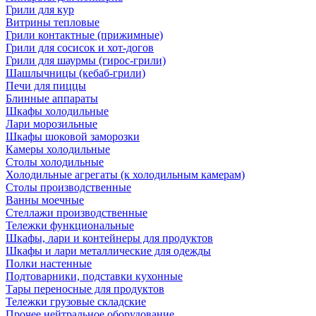
Грили для кур
Витрины тепловые
Грили контактные (прижимные)
Грили для сосисок и хот-догов
Грили для шаурмы (гирос-грили)
Шашлычницы (кебаб-грили)
Печи для пиццы
Блинные аппараты
Шкафы холодильные
Лари морозильные
Шкафы шоковой заморозки
Камеры холодильные
Столы холодильные
Холодильные агрегаты (к холодильным камерам)
Столы производственные
Ванны моечные
Стеллажи производственные
Тележки функциональные
Шкафы, лари и контейнеры для продуктов
Шкафы и лари металлические для одежды
Полки настенные
Подтоварники, подставки кухонные
Тары переносные для продуктов
Тележки грузовые складские
Прочее нейтральное оборудование