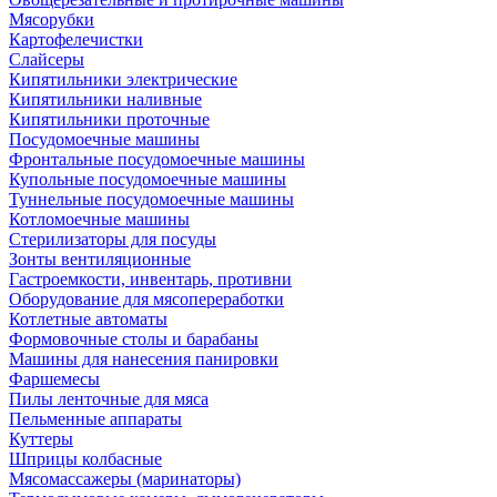
Мясорубки
Картофелечистки
Слайсеры
Кипятильники электрические
Кипятильники наливные
Кипятильники проточные
Посудомоечные машины
Фронтальные посудомоечные машины
Купольные посудомоечные машины
Туннельные посудомоечные машины
Котломоечные машины
Стерилизаторы для посуды
Зонты вентиляционные
Гастроемкости, инвентарь, противни
Оборудование для мясопереработки
Котлетные автоматы
Формовочные столы и барабаны
Машины для нанесения панировки
Фаршемесы
Пилы ленточные для мяса
Пельменные аппараты
Куттеры
Шприцы колбасные
Мясомассажеры (маринаторы)