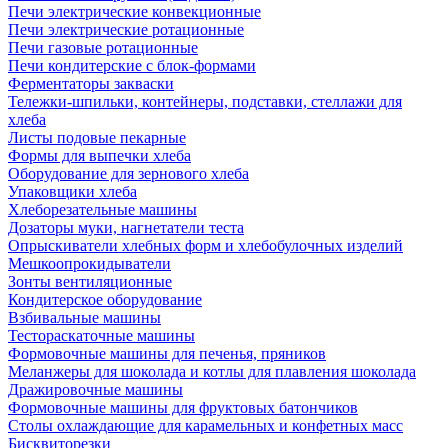
Печи электрические конвекционные
Печи электрические ротационные
Печи газовые ротационные
Печи кондитерские с блок-формами
Ферментаторы закваски
Тележки-шпильки, контейнеры, подставки, стеллажи для
хлеба
Листы подовые пекарные
Формы для выпечки хлеба
Оборудование для зернового хлеба
Упаковщики хлеба
Хлеборезательные машины
Дозаторы муки, нагнетатели теста
Опрыскиватели хлебных форм и хлебобулочных изделий
Мешкоопрокидыватели
Зонты вентиляционные
Кондитерское оборудование
Взбивальные машины
Тестораскаточные машины
Формовочные машины для печенья, пряников
Меланжеры для шоколада и котлы для плавления шоколада
Дражировочные машины
Формовочные машины для фруктовых батончиков
Столы охлаждающие для карамельных и конфетных масс
Бисквиторезки