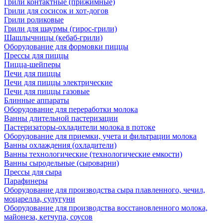
Грили контактные (прижимные)
Грили для сосисок и хот-догов
Грили роликовые
Грили для шаурмы (гирос-грили)
Шашлычницы (кебаб-грили)
Оборудование для формовки пиццы
Прессы для пиццы
Пицца-шейперы
Печи для пиццы
Печи для пиццы электрические
Печи для пиццы газовые
Блинные аппараты
Оборудование для переработки молока
Ванны длительной пастеризации
Пастеризаторы-охладители молока в потоке
Оборудование для приемки, учета и фильтрации молока
Ванны охлаждения (охладители)
Ванны технологические (технологические емкости)
Ванны сыродельные (сыроварни)
Прессы для сыра
Парафинеры
Оборудование для производства сыра плавленного, чечил,
моцарелла, сулугуни
Оборудование для производства восстановленного молока,
майонеза, кетчупа, соусов