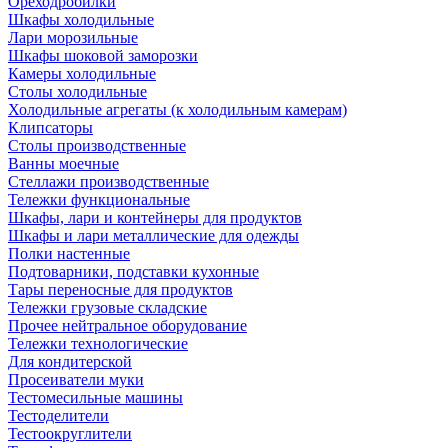
Ореходробилки
Шкафы холодильные
Лари морозильные
Шкафы шоковой заморозки
Камеры холодильные
Столы холодильные
Холодильные агрегаты (к холодильным камерам)
Клипсаторы
Столы производственные
Ванны моечные
Стеллажи производственные
Тележки функциональные
Шкафы, лари и контейнеры для продуктов
Шкафы и лари металлические для одежды
Полки настенные
Подтоварники, подставки кухонные
Тары переносные для продуктов
Тележки грузовые складские
Прочее нейтральное оборудование
Тележки технологические
Для кондитерской
Просеиватели муки
Тестомесильные машины
Тестоделители
Тестоокруглители