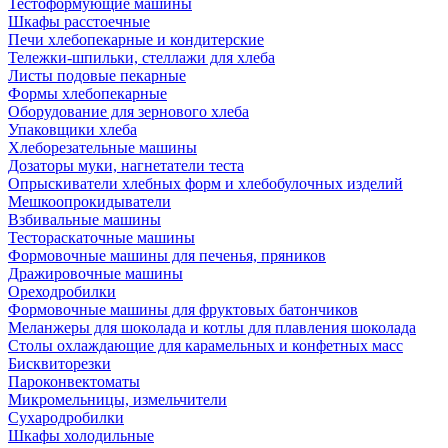
Тестоформующие машины
Шкафы расстоечные
Печи хлебопекарные и кондитерские
Тележки-шпильки, стеллажи для хлеба
Листы подовые пекарные
Формы хлебопекарные
Оборудование для зернового хлеба
Упаковщики хлеба
Хлеборезательные машины
Дозаторы муки, нагнетатели теста
Опрыскиватели хлебных форм и хлебобулочных изделий
Мешкоопрокидыватели
Взбивальные машины
Тестораскаточные машины
Формовочные машины для печенья, пряников
Дражировочные машины
Ореходробилки
Формовочные машины для фруктовых батончиков
Меланжеры для шоколада и котлы для плавления шоколада
Столы охлаждающие для карамельных и конфетных масс
Бисквиторезки
Пароконвектоматы
Микромельницы, измельчители
Сухародробилки
Шкафы холодильные