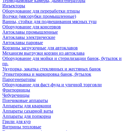
Термодымовые камеры, дымогенераторы
Инъекторы
Оборудование для переработки птицы
Волчки (мясорубки промышленные)
Ванны, стойки для подвешивания мясных туш
Оборудование для консервов
Автоклавы промышленные
Автоклавы электрические
Автоклавы паровые
Корзины загрузочные для автоклавов
Механизм выгрузки корзин из автоклава
Оборудование для мойки и стерилизации банок, бутылок и
пр.
Укупорка, закатка стеклянных и жестяных банок
Этикетировка и маркировка банок, бутылок
Парогенераторы
Оборудование для фаст-фуда и уличной торговли
Фритюрницы
Чебуречницы
Пончиковые аппараты
Аппараты для кваркини
Аппараты сахарной ваты
Аппараты для попкорна
Грили для кур
Витрины тепловые