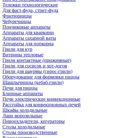
Тележки технологические
Для фаст-фуда, стрит-фуда
Фритюрницы
Чебуречницы
Пончиковые аппараты
Аппараты для кваркини
Аппараты сахарной ваты
Аппараты для попкорна
Грили для кур
Витрины тепловые
Грили контактные (прижимные)
Грили для сосисок и хот-догов
Грили для шаурмы (гирос-грили)
Оборудование для формовки пиццы
Шашлычницы (кебаб-грили)
Печи для пиццы
Блинные аппараты
Печи электрические конвекционные
Расстойка для конвекционных печей
Шкафы холодильные
Лари морозильные
Пивоохладители, кегераторы
Столы холодильные
Столы производственные
Ванны моечные