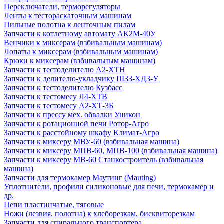
Переключатели, терморегуляторы
Ленты к тестораскаточным машинам
Пильные полотна к ленточным пилам
Запчасти к котлетному автомату АК2М-40У
Венчики к миксерам (взбивальным машинам)
Лопаты к миксерам (взбивальным машинам)
Крюки к миксерам (взбивальным машинам)
Запчасти к тестоделителю А2-ХТН
Запчасти к делителю-укладчику Ш33-ХД3-У
Запчасти к тестоделителю Кузбасс
Запчасти к тестомесу Л4-ХТВ
Запчасти к тестомесу А2-ХТ-3Б
Запчасти к прессу мех. обвалки Уникон
Запчасти к ротационной печи Ротор-Агро
Запчасти к расстойному шкафу Климат-Агро
Запчасти к миксеру МВУ-60 (взбивальная машина)
Запчасти к миксеру МПВ-60, МПВ-100 (взбивальная машина)
Запчасти к миксеру МВ-60 Станкостроитель (взбивальная
машина)
Запчасти для термокамер Маутинг (Mauting)
Уплотнители, профили силиконовые для печи, термокамер и
др.
Цепи пластинчатые, тяговые
Ножи (лезвия, полотна) к хлеборезкам, бисквиторезкам
Запчасти для спирального транспортера