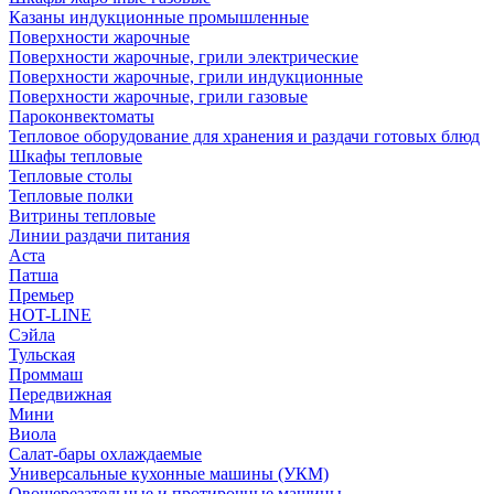
Казаны индукционные промышленные
Поверхности жарочные
Поверхности жарочные, грили электрические
Поверхности жарочные, грили индукционные
Поверхности жарочные, грили газовые
Пароконвектоматы
Тепловое оборудование для хранения и раздачи готовых блюд
Шкафы тепловые
Тепловые столы
Тепловые полки
Витрины тепловые
Линии раздачи питания
Аста
Патша
Премьер
HOT-LINE
Сэйла
Тульская
Проммаш
Передвижная
Мини
Виола
Салат-бары охлаждаемые
Универсальные кухонные машины (УКМ)
Овощерезательные и протирочные машины