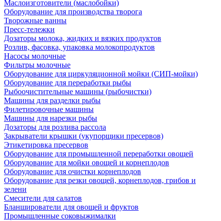
Маслоизготовители (маслобойки)
Оборудование для производства творога
Творожные ванны
Пресс-тележки
Дозаторы молока, жидких и вязких продуктов
Розлив, фасовка, упаковка молокопродуктов
Насосы молочные
Фильтры молочные
Оборудование для циркуляционной мойки (СИП-мойки)
Оборудование для переработки рыбы
Рыбоочистительные машины (рыбочистки)
Машины для разделки рыбы
Филетировочные машины
Машины для нарезки рыбы
Дозаторы для розлива рассола
Закрыватели крышки (укупорщики пресервов)
Этикетировка пресервов
Оборудование для промышленной переработки овощей
Оборудование для мойки овощей и корнеплодов
Оборудование для очистки корнеплодов
Оборудование для резки овощей, корнеплодов, грибов и
зелени
Смесители для салатов
Бланширователи для овощей и фруктов
Промышленные соковыжималки