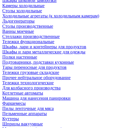
Шкафы шоковой заморозки
Камеры холодильные
Столы холодильные
Холодильные агрегаты (к холодильным камерам)
Льдогенераторы
Столы производственные
Ванны моечные
Стеллажи производственные
Тележки функциональные
Шкафы, лари и контейнеры для продуктов
Шкафы и лари металлические для одежды
Полки настенные
Подтоварники, подставки кухонные
Тары переносные для продуктов
Тележки грузовые складские
Прочее нейтральное оборудование
Тележки технологические
Для колбасного производства
Котлетные автоматы
Машина для нанесения панировки
Фаршемесы
Пилы ленточные для мяса
Пельменные аппараты
Куттеры
Шприцы вакуумные