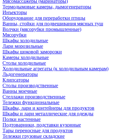
Мясомассажеры (маринаторы)
Термодымовые камеры, дымогенераторы
Инъекторы
Оборудование для переработки птицы
Ванны, стойки для подвешивания мясных туш
Волчки (мясорубки промышленные)
Мясорубки
Шкафы холодильные
Лари морозильные
Шкафы шоковой заморозки
Камеры холодильные
Столы холодильные
Холодильные агрегаты (к холодильным камерам)
Льдогенераторы
Клипсаторы
Столы производственные
Ванны моечные
Стеллажи производственные
Тележки функциональные
Шкафы, лари и контейнеры для продуктов
Шкафы и лари металлические для одежды
Полки настенные
Подтоварники, подставки кухонные
Тары переносные для продуктов
Тележки грузовые складские