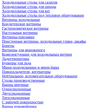
Холодилльные столы для салатов
Холодилльные столы для пиццы
Холодилльные столы для кег
Холодилльные столы под тепловое оборудование
Витрины холодильные
Кондитерские витрины
Гастрономические витрины
Настольные витрины
Витрины-прилавки
Пристенные витрины, холодильные горки, шкафы
Бонеты
Витрины для мороженого
Комплектующие для холодильных витрин
Льдогенераторы
Бункеры для льда
Мини-холодильники и мини-бары
Пивоохладители, кегераторы
Нейтральное, вспомогательное оборудование
Столы производственные
Ванны моечные
Односекционные
Двухсекционные
Трехсекционные
С рабочей поверхностью
Ванны рукомойники