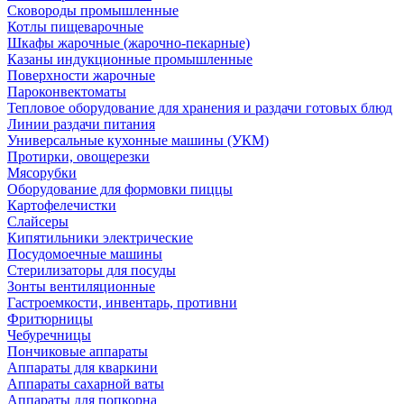
Сковороды промышленные
Котлы пищеварочные
Шкафы жарочные (жарочно-пекарные)
Казаны индукционные промышленные
Поверхности жарочные
Пароконвектоматы
Тепловое оборудование для хранения и раздачи готовых блюд
Линии раздачи питания
Универсальные кухонные машины (УКМ)
Протирки, овощерезки
Мясорубки
Оборудование для формовки пиццы
Картофелечистки
Слайсеры
Кипятильники электрические
Посудомоечные машины
Стерилизаторы для посуды
Зонты вентиляционные
Гастроемкости, инвентарь, противни
Фритюрницы
Чебуречницы
Пончиковые аппараты
Аппараты для кваркини
Аппараты сахарной ваты
Аппараты для попкорна