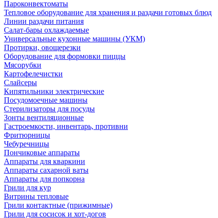
Пароконвектоматы
Тепловое оборудование для хранения и раздачи готовых блюд
Линии раздачи питания
Салат-бары охлаждаемые
Универсальные кухонные машины (УКМ)
Протирки, овощерезки
Оборудование для формовки пиццы
Мясорубки
Картофелечистки
Слайсеры
Кипятильники электрические
Посудомоечные машины
Стерилизаторы для посуды
Зонты вентиляционные
Гастроемкости, инвентарь, противни
Фритюрницы
Чебуречницы
Пончиковые аппараты
Аппараты для кваркини
Аппараты сахарной ваты
Аппараты для попкорна
Грили для кур
Витрины тепловые
Грили контактные (прижимные)
Грили для сосисок и хот-догов