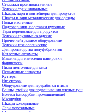
Стеллажи производственные
Тележки функциональные
Шкафы, лари и контейнеры для продуктов
Шкафы и лари металлические для одежды
Полки настенные
Подтоварники, подставки кухонные
Тары переносные для продуктов
Тележки грузовые складские
Прочее нейтральное оборудование
Тележки технологические
Для производства полуфабрикатов
Котлетные автоматы
Машина для нанесения панировки
Фаршемесы
Пилы ленточные для мяса
Пельменные аппараты
Куттеры
Инъекторы
Оборудование для переработки птицы
Ванны, стойки для подвешивания мясных туш
Волчки (мясорубки промышленные)
Мясорубки
Шкафы холодильные
Лари морозильные