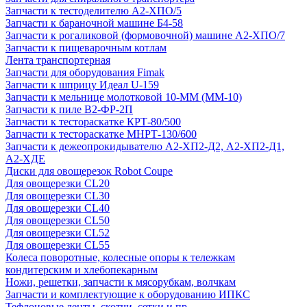
Запчасти к тестоделителю А2-ХПО/5
Запчасти к бараночной машине Б4-58
Запчасти к рогаликовой (формовочной) машине А2-ХПО/7
Запчасти к пищеварочным котлам
Лента транспортерная
Запчасти для оборудования Fimak
Запчасти к шприцу Идеал U-159
Запчасти к мельнице молотковой 10-ММ (ММ-10)
Запчасти к пиле В2-ФР-2П
Запчасти к тестораскатке КРТ-80/500
Запчасти к тестораскатке МНРТ-130/600
Запчасти к деже­опрокидывателю А2-ХП2-Д2, А2-ХП2-Д1,
А2-ХДЕ
Диски для овощерезок Robot Coupe
Для овощерезки CL20
Для овощерезки CL30
Для овощерезки CL40
Для овощерезки CL50
Для овощерезки CL52
Для овощерезки CL55
Колеса поворотные, колесные опоры к тележкам
кондитерским и хлебопекарным
Ножи, решетки, запчасти к мясорубкам, волчкам
Запчасти и комплектующие к оборудованию ИПКС
Тефлоновые ленты, скотчи, сетки и пр.