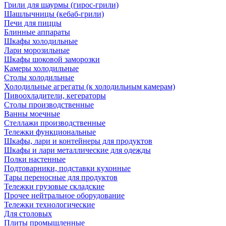
Грили для шаурмы (гирос-грили)
Шашлычницы (кебаб-грили)
Печи для пиццы
Блинные аппараты
Шкафы холодильные
Лари морозильные
Шкафы шоковой заморозки
Камеры холодильные
Столы холодильные
Холодильные агрегаты (к холодильным камерам)
Пивоохладители, кегераторы
Столы производственные
Ванны моечные
Стеллажи производственные
Тележки функциональные
Шкафы, лари и контейнеры для продуктов
Шкафы и лари металлические для одежды
Полки настенные
Подтоварники, подставки кухонные
Тары переносные для продуктов
Тележки грузовые складские
Прочее нейтральное оборудование
Тележки технологические
Для столовых
Плиты промышленные