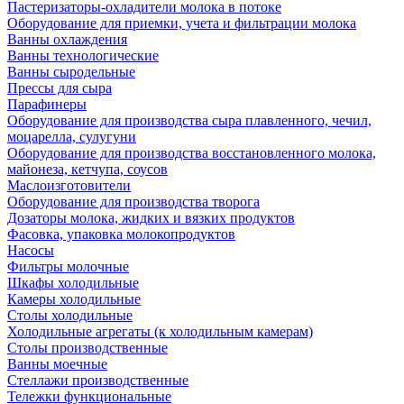
Пастеризаторы-охладители молока в потоке
Оборудование для приемки, учета и фильтрации молока
Ванны охлаждения
Ванны технологические
Ванны сыродельные
Прессы для сыра
Парафинеры
Оборудование для производства сыра плавленного, чечил,
моцарелла, сулугуни
Оборудование для производства восстановленного молока,
майонеза, кетчупа, соусов
Маслоизготовители
Оборудование для производства творога
Дозаторы молока, жидких и вязких продуктов
Фасовка, упаковка молокопродуктов
Насосы
Фильтры молочные
Шкафы холодильные
Камеры холодильные
Столы холодильные
Холодильные агрегаты (к холодильным камерам)
Столы производственные
Ванны моечные
Стеллажи производственные
Тележки функциональные