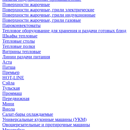
Поверхности жарочные
Поверхности жарочные, грили электрические
Поверхности жарочные, грили индукционные
Поверхности жарочные, грили газовые
Пароконвектоматы
Тепловое оборудование для хранения и раздачи готовых блюд
Шкафы тепловые
Тепловые столы
Тепловые полки
Витрины тепловые
Линии раздачи питания
Аста
Патша
Премьер
HOT-LINE
Сэйла
Тульская
Проммаш
Передвижная
Мини
Виола
Салат-бары охлаждаемые
Универсальные кухонные машины (УКМ)
Овощерезательные и протирочные машины
Мясорубки