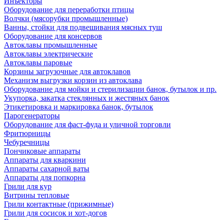
Инъекторы
Оборудование для переработки птицы
Волчки (мясорубки промышленные)
Ванны, стойки для подвешивания мясных туш
Оборудование для консервов
Автоклавы промышленные
Автоклавы электрические
Автоклавы паровые
Корзины загрузочные для автоклавов
Механизм выгрузки корзин из автоклава
Оборудование для мойки и стерилизации банок, бутылок и пр.
Укупорка, закатка стеклянных и жестяных банок
Этикетировка и маркировка банок, бутылок
Парогенераторы
Оборудование для фаст-фуда и уличной торговли
Фритюрницы
Чебуречницы
Пончиковые аппараты
Аппараты для кваркини
Аппараты сахарной ваты
Аппараты для попкорна
Грили для кур
Витрины тепловые
Грили контактные (прижимные)
Грили для сосисок и хот-догов