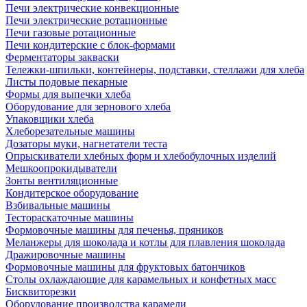
Печи электрические конвекционные
Печи электрические ротационные
Печи газовые ротационные
Печи кондитерские с блок-формами
Ферментаторы закваски
Тележки-шпильки, контейнеры, подставки, стеллажи для хлеба
Листы подовые пекарные
Формы для выпечки хлеба
Оборудование для зернового хлеба
Упаковщики хлеба
Хлеборезательные машины
Дозаторы муки, нагнетатели теста
Опрыскиватели хлебных форм и хлебобулочных изделий
Мешкоопрокидыватели
Зонты вентиляционные
Кондитерское оборудование
Взбивальные машины
Тестораскаточные машины
Формовочные машины для печенья, пряников
Меланжеры для шоколада и котлы для плавления шоколада
Дражировочные машины
Формовочные машины для фруктовых батончиков
Столы охлаждающие для карамельных и конфетных масс
Бисквиторезки
Оборудование производства карамели