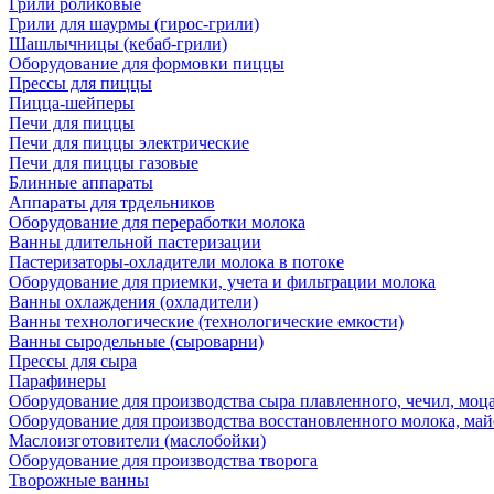
Грили роликовые
Грили для шаурмы (гирос-грили)
Шашлычницы (кебаб-грили)
Оборудование для формовки пиццы
Прессы для пиццы
Пицца-шейперы
Печи для пиццы
Печи для пиццы электрические
Печи для пиццы газовые
Блинные аппараты
Аппараты для трдельников
Оборудование для переработки молока
Ванны длительной пастеризации
Пастеризаторы-охладители молока в потоке
Оборудование для приемки, учета и фильтрации молока
Ванны охлаждения (охладители)
Ванны технологические (технологические емкости)
Ванны сыродельные (сыроварни)
Прессы для сыра
Парафинеры
Оборудование для производства сыра плавленного, чечил, моца
Оборудование для производства восстановленного молока, майо
Маслоизготовители (маслобойки)
Оборудование для производства творога
Творожные ванны