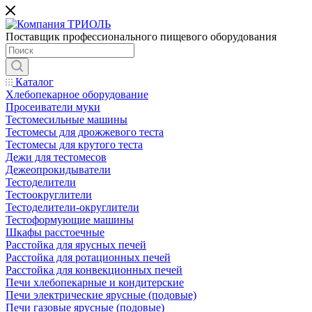
Поставщик профессионального пищевого оборудования
Каталог
Хлебопекарное оборудование
Просеиватели муки
Тестомесильные машины
Тестомесы для дрожжевого теста
Тестомесы для крутого теста
Дежи для тестомесов
Дежеопрокидыватели
Тестоделители
Тестоокруглители
Тестоделители-округлители
Тестоформующие машины
Шкафы расстоечные
Расстойка для ярусных печей
Расстойка для ротационных печей
Расстойка для конвекционных печей
Печи хлебопекарные и кондитерские
Печи электрические ярусные (подовые)
Печи газовые ярусные (подовые)