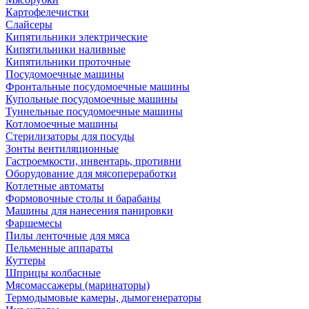
Картофелечистки
Слайсеры
Кипятильники электрические
Кипятильники наливные
Кипятильники проточные
Посудомоечные машины
Фронтальные посудомоечные машины
Купольные посудомоечные машины
Туннельные посудомоечные машины
Котломоечные машины
Стерилизаторы для посуды
Зонты вентиляционные
Гастроемкости, инвентарь, противни
Оборудование для мясопереработки
Котлетные автоматы
Формовочные столы и барабаны
Машины для нанесения панировки
Фаршемесы
Пилы ленточные для мяса
Пельменные аппараты
Куттеры
Шприцы колбасные
Мясомассажеры (маринаторы)
Термодымовые камеры, дымогенераторы