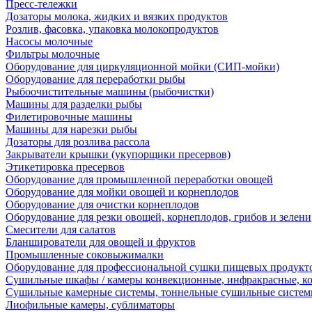
Пресс-тележки
Дозаторы молока, жидких и вязких продуктов
Розлив, фасовка, упаковка молокопродуктов
Насосы молочные
Фильтры молочные
Оборудование для циркуляционной мойки (СИП-мойки)
Оборудование для переработки рыбы
Рыбоочистительные машины (рыбочистки)
Машины для разделки рыбы
Филетировочные машины
Машины для нарезки рыбы
Дозаторы для розлива рассола
Закрыватели крышки (укупорщики пресервов)
Этикетировка пресервов
Оборудование для промышленной переработки овощей
Оборудование для мойки овощей и корнеплодов
Оборудование для очистки корнеплодов
Оборудование для резки овощей, корнеплодов, грибов и зелени
Смесители для салатов
Бланширователи для овощей и фруктов
Промышленные соковыжималки
Оборудование для профессиональной сушки пищевых продукто
Сушильные шкафы / камеры конвекционные, инфракрасные, к
Сушильные камерные системы, тоннельные сушильные систе
Лиофильные камеры, сублиматоры