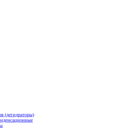
в (дегидраторы)
онденсационные
мы