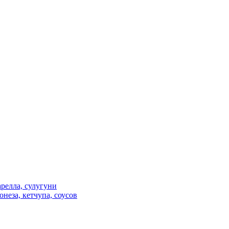
релла, сулугуни
неза, кетчупа, соусов