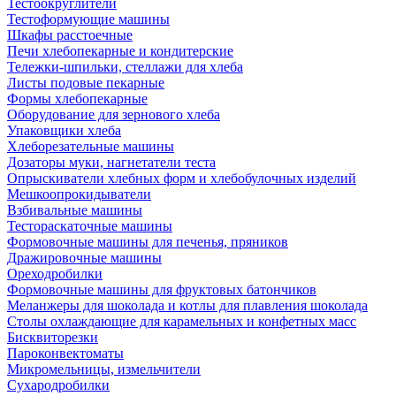
Тестоокруглители
Тестоформующие машины
Шкафы расстоечные
Печи хлебопекарные и кондитерские
Тележки-шпильки, стеллажи для хлеба
Листы подовые пекарные
Формы хлебопекарные
Оборудование для зернового хлеба
Упаковщики хлеба
Хлеборезательные машины
Дозаторы муки, нагнетатели теста
Опрыскиватели хлебных форм и хлебобулочных изделий
Мешкоопрокидыватели
Взбивальные машины
Тестораскаточные машины
Формовочные машины для печенья, пряников
Дражировочные машины
Ореходробилки
Формовочные машины для фруктовых батончиков
Меланжеры для шоколада и котлы для плавления шоколада
Столы охлаждающие для карамельных и конфетных масс
Бисквиторезки
Пароконвектоматы
Микромельницы, измельчители
Сухародробилки