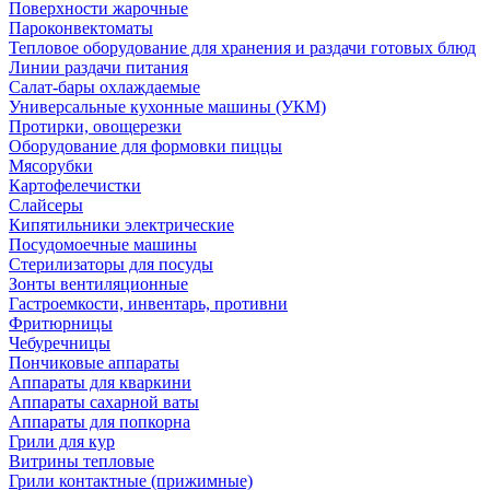
Поверхности жарочные
Пароконвектоматы
Тепловое оборудование для хранения и раздачи готовых блюд
Линии раздачи питания
Салат-бары охлаждаемые
Универсальные кухонные машины (УКМ)
Протирки, овощерезки
Оборудование для формовки пиццы
Мясорубки
Картофелечистки
Слайсеры
Кипятильники электрические
Посудомоечные машины
Стерилизаторы для посуды
Зонты вентиляционные
Гастроемкости, инвентарь, противни
Фритюрницы
Чебуречницы
Пончиковые аппараты
Аппараты для кваркини
Аппараты сахарной ваты
Аппараты для попкорна
Грили для кур
Витрины тепловые
Грили контактные (прижимные)