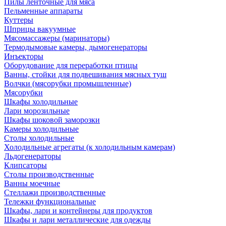
Пилы ленточные для мяса
Пельменные аппараты
Куттеры
Шприцы вакуумные
Мясомассажеры (маринаторы)
Термодымовые камеры, дымогенераторы
Инъекторы
Оборудование для переработки птицы
Ванны, стойки для подвешивания мясных туш
Волчки (мясорубки промышленные)
Мясорубки
Шкафы холодильные
Лари морозильные
Шкафы шоковой заморозки
Камеры холодильные
Столы холодильные
Холодильные агрегаты (к холодильным камерам)
Льдогенераторы
Клипсаторы
Столы производственные
Ванны моечные
Стеллажи производственные
Тележки функциональные
Шкафы, лари и контейнеры для продуктов
Шкафы и лари металлические для одежды