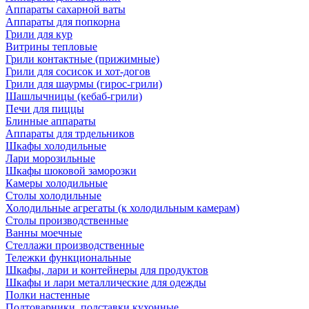
Аппараты сахарной ваты
Аппараты для попкорна
Грили для кур
Витрины тепловые
Грили контактные (прижимные)
Грили для сосисок и хот-догов
Грили для шаурмы (гирос-грили)
Шашлычницы (кебаб-грили)
Печи для пиццы
Блинные аппараты
Аппараты для трдельников
Шкафы холодильные
Лари морозильные
Шкафы шоковой заморозки
Камеры холодильные
Столы холодильные
Холодильные агрегаты (к холодильным камерам)
Столы производственные
Ванны моечные
Стеллажи производственные
Тележки функциональные
Шкафы, лари и контейнеры для продуктов
Шкафы и лари металлические для одежды
Полки настенные
Подтоварники, подставки кухонные