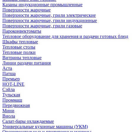
Казаны индукционные промышленные
Поверхности жарочные
Поверхности жарочные, грили электрические
Поверхности жарочные, грили индукционные
Поверхности жарочные, грили газовые
Пароконвектоматы
Тепловое оборудование для хранения и раздачи готовых блюд
Шкафы тепловые
Тепловые столы
Тепловые полки
Витрины тепловые
Линии раздачи питания
Аста
Патша
Премьер
HOT-LINE
Сэйла
Тульская
Проммаш
Передвижная
Мини
Виола
Салат-бары охлаждаемые
Универсальные кухонные машины (УКМ)
Овощерезательные и протирочные машины