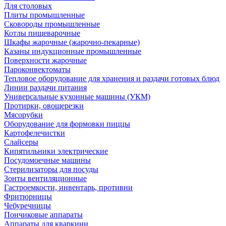
Для столовых
Плиты промышленные
Сковороды промышленные
Котлы пищеварочные
Шкафы жарочные (жарочно-пекарные)
Казаны индукционные промышленные
Поверхности жарочные
Пароконвектоматы
Тепловое оборудование для хранения и раздачи готовых блюд
Линии раздачи питания
Универсальные кухонные машины (УКМ)
Протирки, овощерезки
Мясорубки
Оборудование для формовки пиццы
Картофелечистки
Слайсеры
Кипятильники электрические
Посудомоечные машины
Стерилизаторы для посуды
Зонты вентиляционные
Гастроемкости, инвентарь, противни
Фритюрницы
Чебуречницы
Пончиковые аппараты
Аппараты для кваркини