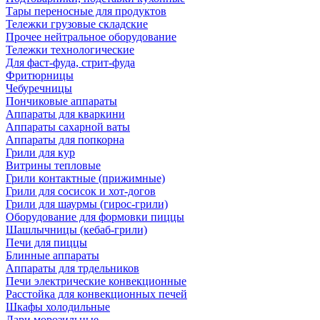
Тары переносные для продуктов
Тележки грузовые складские
Прочее нейтральное оборудование
Тележки технологические
Для фаст-фуда, стрит-фуда
Фритюрницы
Чебуречницы
Пончиковые аппараты
Аппараты для кваркини
Аппараты сахарной ваты
Аппараты для попкорна
Грили для кур
Витрины тепловые
Грили контактные (прижимные)
Грили для сосисок и хот-догов
Грили для шаурмы (гирос-грили)
Оборудование для формовки пиццы
Шашлычницы (кебаб-грили)
Печи для пиццы
Блинные аппараты
Аппараты для трдельников
Печи электрические конвекционные
Расстойка для конвекционных печей
Шкафы холодильные
Лари морозильные