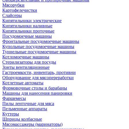
Мясорубки
Картофелечистки
Слайсеры
Кипятильники электрические
Кипятильники наливные
Кипятильники проточные
Посудомоечные машины
Фронтальные посудомоечные машины
Купольные посудомоечные машины
Туннельные посудомоечные машины
Котломоечные машины
Стерилизаторы для посуды
Зонты вентиляционные
Гастроемкости, инвентарь, противни
Оборудование для мясопереработки
Котлетные автоматы
Формовочные столы и барабаны
Машины для нанесения панировки
Фаршемесы
Пилы ленточные для мяса
Пельменные аппараты
Куттеры
Шприцы колбасные
Мясомассажеры (маринаторы)