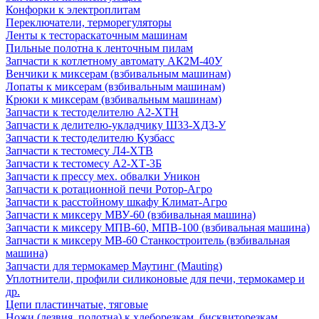
Конфорки к электроплитам
Переключатели, терморегуляторы
Ленты к тестораскаточным машинам
Пильные полотна к ленточным пилам
Запчасти к котлетному автомату АК2М-40У
Венчики к миксерам (взбивальным машинам)
Лопаты к миксерам (взбивальным машинам)
Крюки к миксерам (взбивальным машинам)
Запчасти к тестоделителю А2-ХТН
Запчасти к делителю-укладчику Ш33-ХД3-У
Запчасти к тестоделителю Кузбасс
Запчасти к тестомесу Л4-ХТВ
Запчасти к тестомесу А2-ХТ-3Б
Запчасти к прессу мех. обвалки Уникон
Запчасти к ротационной печи Ротор-Агро
Запчасти к расстойному шкафу Климат-Агро
Запчасти к миксеру МВУ-60 (взбивальная машина)
Запчасти к миксеру МПВ-60, МПВ-100 (взбивальная машина)
Запчасти к миксеру МВ-60 Станкостроитель (взбивальная
машина)
Запчасти для термокамер Маутинг (Mauting)
Уплотнители, профили силиконовые для печи, термокамер и
др.
Цепи пластинчатые, тяговые
Ножи (лезвия, полотна) к хлеборезкам, бисквиторезкам