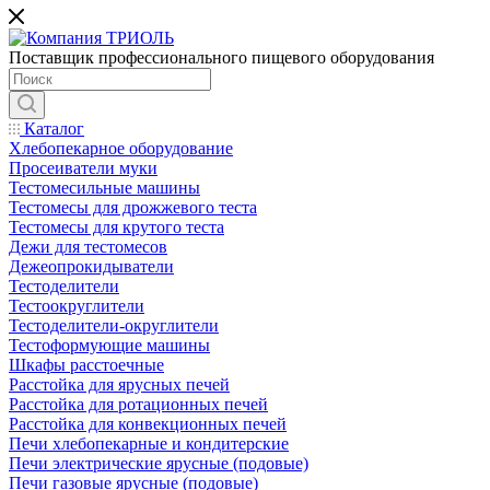
Поставщик профессионального пищевого оборудования
Каталог
Хлебопекарное оборудование
Просеиватели муки
Тестомесильные машины
Тестомесы для дрожжевого теста
Тестомесы для крутого теста
Дежи для тестомесов
Дежеопрокидыватели
Тестоделители
Тестоокруглители
Тестоделители-округлители
Тестоформующие машины
Шкафы расстоечные
Расстойка для ярусных печей
Расстойка для ротационных печей
Расстойка для конвекционных печей
Печи хлебопекарные и кондитерские
Печи электрические ярусные (подовые)
Печи газовые ярусные (подовые)