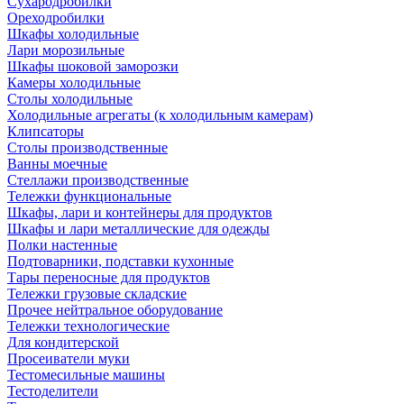
Сухародробилки
Ореходробилки
Шкафы холодильные
Лари морозильные
Шкафы шоковой заморозки
Камеры холодильные
Столы холодильные
Холодильные агрегаты (к холодильным камерам)
Клипсаторы
Столы производственные
Ванны моечные
Стеллажи производственные
Тележки функциональные
Шкафы, лари и контейнеры для продуктов
Шкафы и лари металлические для одежды
Полки настенные
Подтоварники, подставки кухонные
Тары переносные для продуктов
Тележки грузовые складские
Прочее нейтральное оборудование
Тележки технологические
Для кондитерской
Просеиватели муки
Тестомесильные машины
Тестоделители