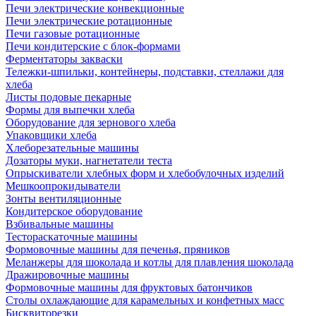
Печи электрические конвекционные
Печи электрические ротационные
Печи газовые ротационные
Печи кондитерские с блок-формами
Ферментаторы закваски
Тележки-шпильки, контейнеры, подставки, стеллажи для
хлеба
Листы подовые пекарные
Формы для выпечки хлеба
Оборудование для зернового хлеба
Упаковщики хлеба
Хлеборезательные машины
Дозаторы муки, нагнетатели теста
Опрыскиватели хлебных форм и хлебобулочных изделий
Мешкоопрокидыватели
Зонты вентиляционные
Кондитерское оборудование
Взбивальные машины
Тестораскаточные машины
Формовочные машины для печенья, пряников
Меланжеры для шоколада и котлы для плавления шоколада
Дражировочные машины
Формовочные машины для фруктовых батончиков
Столы охлаждающие для карамельных и конфетных масс
Бисквиторезки