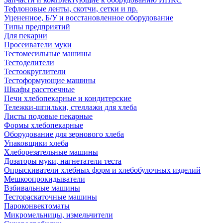
Тефлоновые ленты, скотчи, сетки и пр.
Уцененное, Б/У и восстановленное оборудование
Типы предприятий
Для пекарни
Просеиватели муки
Тестомесильные машины
Тестоделители
Тестоокруглители
Тестоформующие машины
Шкафы расстоечные
Печи хлебопекарные и кондитерские
Тележки-шпильки, стеллажи для хлеба
Листы подовые пекарные
Формы хлебопекарные
Оборудование для зернового хлеба
Упаковщики хлеба
Хлеборезательные машины
Дозаторы муки, нагнетатели теста
Опрыскиватели хлебных форм и хлебобулочных изделий
Мешкоопрокидыватели
Взбивальные машины
Тестораскаточные машины
Пароконвектоматы
Микромельницы, измельчители