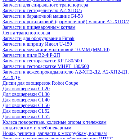
Запчасти для спирального транспортера
Запчасти к тестоделителю А2-ХПО/5
Запчасти к бараночной машине Б4-58
Запчасти к рогаликовой (формовочной) машине А2-ХПО/7
Запчасти к пищеварочным котлам
Лента транспортерная
Запчасти для оборудования Fimak
Запчасти к шприцу Идеал U-159
Запчасти к мельнице молотковой 10-ММ (ММ-10)
Запчасти к пиле В2-ФР-2П
Запчасти к тестораскатке КРТ-80/500
Запчасти к тестораскатке МНРТ-130/600
Запчасти к деже­опрокидывателю А2-ХП2-Д2, А2-ХП2-Д1,
А2-ХДЕ
Диски для овощерезок Robot Coupe
Для овощерезки CL20
Для овощерезки CL30
Для овощерезки CL40
Для овощерезки CL50
Для овощерезки CL52
Для овощерезки CL55
Колеса поворотные, колесные опоры к тележкам
кондитерским и хлебопекарным
Ножи, решетки, запчасти к мясорубкам, волчкам
Запчасти и комплектующие к оборудованию ИПКС