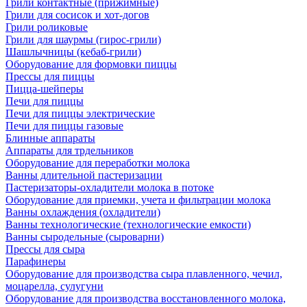
Грили контактные (прижимные)
Грили для сосисок и хот-догов
Грили роликовые
Грили для шаурмы (гирос-грили)
Шашлычницы (кебаб-грили)
Оборудование для формовки пиццы
Прессы для пиццы
Пицца-шейперы
Печи для пиццы
Печи для пиццы электрические
Печи для пиццы газовые
Блинные аппараты
Аппараты для трдельников
Оборудование для переработки молока
Ванны длительной пастеризации
Пастеризаторы-охладители молока в потоке
Оборудование для приемки, учета и фильтрации молока
Ванны охлаждения (охладители)
Ванны технологические (технологические емкости)
Ванны сыродельные (сыроварни)
Прессы для сыра
Парафинеры
Оборудование для производства сыра плавленного, чечил,
моцарелла, сулугуни
Оборудование для производства восстановленного молока,