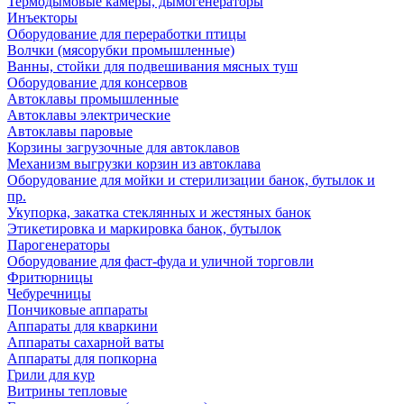
Термодымовые камеры, дымогенераторы
Инъекторы
Оборудование для переработки птицы
Волчки (мясорубки промышленные)
Ванны, стойки для подвешивания мясных туш
Оборудование для консервов
Автоклавы промышленные
Автоклавы электрические
Автоклавы паровые
Корзины загрузочные для автоклавов
Механизм выгрузки корзин из автоклава
Оборудование для мойки и стерилизации банок, бутылок и
пр.
Укупорка, закатка стеклянных и жестяных банок
Этикетировка и маркировка банок, бутылок
Парогенераторы
Оборудование для фаст-фуда и уличной торговли
Фритюрницы
Чебуречницы
Пончиковые аппараты
Аппараты для кваркини
Аппараты сахарной ваты
Аппараты для попкорна
Грили для кур
Витрины тепловые