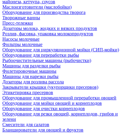
майонеза, кетчупа, соусов
Маслоизготовители (маслобойки)
Оборудование для производства творога
Творожные ванны
Пресс-тележки
Дозаторы молока, жидких и вязких продуктов
Розлив, фасовка, упаковка молокопродуктов
Насосы молочные
Фильтры молочные
Оборудование для циркуляционной мойки (СИП-мойки)
Оборудование для переработки рыбы
Рыбоочистительные машины (рыбочистки)
Машины для разделки рыбы
Филетировочные машины
Машины для нарезки рыбы
Дозаторы для розлива рассола
Закрыватели крышки (укупорщики пресервов)
Этикетировка пресервов
Оборудование для промышленной переработки овощей
Оборудование для мойки овощей и корнеплодов
Оборудование для очистки корнеплодов
Оборудование для резки овощей, корнеплодов, грибов и
зелени
Смесители для салатов
Бланширователи для овощей и фруктов