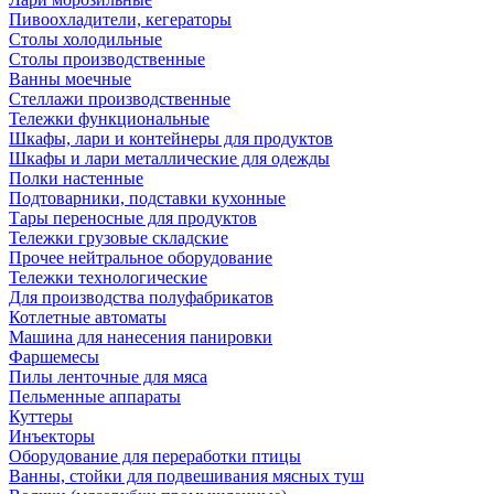
Пивоохладители, кегераторы
Столы холодильные
Столы производственные
Ванны моечные
Стеллажи производственные
Тележки функциональные
Шкафы, лари и контейнеры для продуктов
Шкафы и лари металлические для одежды
Полки настенные
Подтоварники, подставки кухонные
Тары переносные для продуктов
Тележки грузовые складские
Прочее нейтральное оборудование
Тележки технологические
Для производства полуфабрикатов
Котлетные автоматы
Машина для нанесения панировки
Фаршемесы
Пилы ленточные для мяса
Пельменные аппараты
Куттеры
Инъекторы
Оборудование для переработки птицы
Ванны, стойки для подвешивания мясных туш