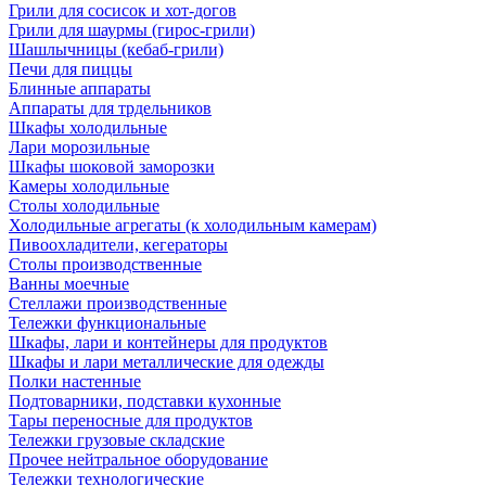
Грили для сосисок и хот-догов
Грили для шаурмы (гирос-грили)
Шашлычницы (кебаб-грили)
Печи для пиццы
Блинные аппараты
Аппараты для трдельников
Шкафы холодильные
Лари морозильные
Шкафы шоковой заморозки
Камеры холодильные
Столы холодильные
Холодильные агрегаты (к холодильным камерам)
Пивоохладители, кегераторы
Столы производственные
Ванны моечные
Стеллажи производственные
Тележки функциональные
Шкафы, лари и контейнеры для продуктов
Шкафы и лари металлические для одежды
Полки настенные
Подтоварники, подставки кухонные
Тары переносные для продуктов
Тележки грузовые складские
Прочее нейтральное оборудование
Тележки технологические