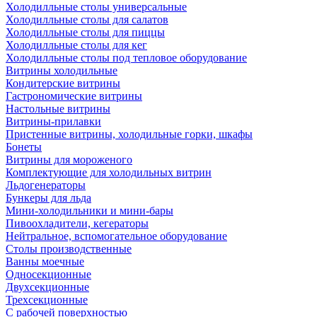
Холодилльные столы универсальные
Холодилльные столы для салатов
Холодилльные столы для пиццы
Холодилльные столы для кег
Холодилльные столы под тепловое оборудование
Витрины холодильные
Кондитерские витрины
Гастрономические витрины
Настольные витрины
Витрины-прилавки
Пристенные витрины, холодильные горки, шкафы
Бонеты
Витрины для мороженого
Комплектующие для холодильных витрин
Льдогенераторы
Бункеры для льда
Мини-холодильники и мини-бары
Пивоохладители, кегераторы
Нейтральное, вспомогательное оборудование
Столы производственные
Ванны моечные
Односекционные
Двухсекционные
Трехсекционные
С рабочей поверхностью