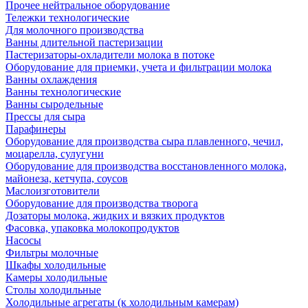
Прочее нейтральное оборудование
Тележки технологические
Для молочного производства
Ванны длительной пастеризации
Пастеризаторы-охладители молока в потоке
Оборудование для приемки, учета и фильтрации молока
Ванны охлаждения
Ванны технологические
Ванны сыродельные
Прессы для сыра
Парафинеры
Оборудование для производства сыра плавленного, чечил,
моцарелла, сулугуни
Оборудование для производства восстановленного молока,
майонеза, кетчупа, соусов
Маслоизготовители
Оборудование для производства творога
Дозаторы молока, жидких и вязких продуктов
Фасовка, упаковка молокопродуктов
Насосы
Фильтры молочные
Шкафы холодильные
Камеры холодильные
Столы холодильные
Холодильные агрегаты (к холодильным камерам)