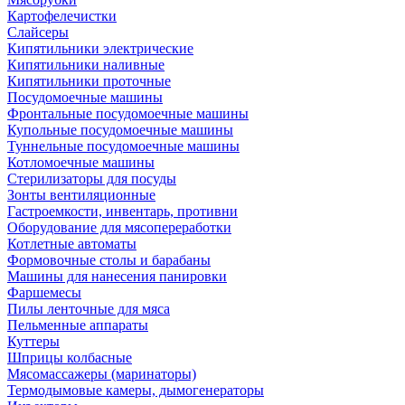
Картофелечистки
Слайсеры
Кипятильники электрические
Кипятильники наливные
Кипятильники проточные
Посудомоечные машины
Фронтальные посудомоечные машины
Купольные посудомоечные машины
Туннельные посудомоечные машины
Котломоечные машины
Стерилизаторы для посуды
Зонты вентиляционные
Гастроемкости, инвентарь, противни
Оборудование для мясопереработки
Котлетные автоматы
Формовочные столы и барабаны
Машины для нанесения панировки
Фаршемесы
Пилы ленточные для мяса
Пельменные аппараты
Куттеры
Шприцы колбасные
Мясомассажеры (маринаторы)
Термодымовые камеры, дымогенераторы