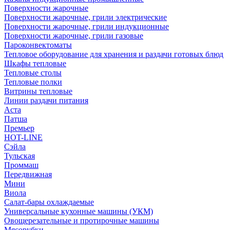
Поверхности жарочные
Поверхности жарочные, грили электрические
Поверхности жарочные, грили индукционные
Поверхности жарочные, грили газовые
Пароконвектоматы
Тепловое оборудование для хранения и раздачи готовых блюд
Шкафы тепловые
Тепловые столы
Тепловые полки
Витрины тепловые
Линии раздачи питания
Аста
Патша
Премьер
HOT-LINE
Сэйла
Тульская
Проммаш
Передвижная
Мини
Виола
Салат-бары охлаждаемые
Универсальные кухонные машины (УКМ)
Овощерезательные и протирочные машины
Мясорубки