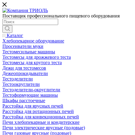
Поставщик профессионального пищевого оборудования
Каталог
Хлебопекарное оборудование
Просеиватели муки
Тестомесильные машины
Тестомесы для дрожжевого теста
Тестомесы для крутого теста
Дежи для тестомесов
Дежеопрокидыватели
Тестоделители
Тестоокруглители
Тестоделители-округлители
Тестоформующие машины
Шкафы расстоечные
Расстойка для ярусных печей
Расстойка для ротационных печей
Расстойка для конвекционных печей
Печи хлебопекарные и кондитерские
Печи электрические ярусные (подовые)
Печи газовые ярусные (подовые)