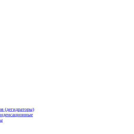
в (дегидраторы)
онденсационные
мы