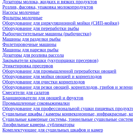
Дозаторы молока, жидких и вязких продуктов
Розлив, фасовка, упаковка молокопродуктов
Насосы молочные
Фильтры молочные
Оборудование для циркуляционной мойки (СИП-мойки)
Оборудование для переработки рыбы
Рыбоочистительные машины (рыбочистки)
Машины для разделки рыбы
Филетировочные машины
Машины для нарезки рыбы
Дозаторы для розлива рассола
Закрыватели крышки (укупорщики пресервов)
Этикетировка пресервов
Оборудование для промышленной переработки овощей
Оборудование для мойки овощей и корнеплодов
Оборудование для очистки корнеплодов
Оборудование для резки овощей, корнеплодов, грибов и зелени
Смесители для салатов
Бланширователи для овощей и фруктов
Промышленные соковыжималки
Оборудование для профессиональной сушки пищевых продукто
Сушильные шкафы / камеры конвекционные, инфракрасные, к
Сушильные камерные системы, тоннельные сушильные систе
Лиофильные камеры, сублиматоры
Комплектующие для сушильных шкафов и камер