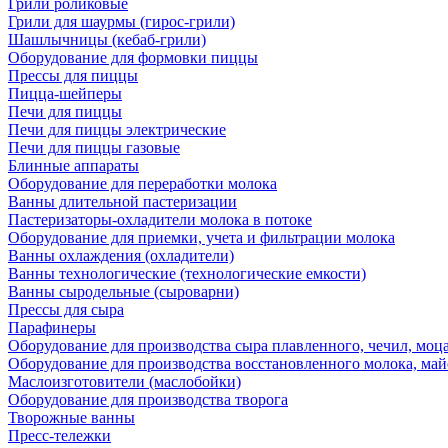
Грили роликовые
Грили для шаурмы (гирос-грили)
Шашлычницы (кебаб-грили)
Оборудование для формовки пиццы
Прессы для пиццы
Пицца-шейперы
Печи для пиццы
Печи для пиццы электрические
Печи для пиццы газовые
Блинные аппараты
Оборудование для переработки молока
Ванны длительной пастеризации
Пастеризаторы-охладители молока в потоке
Оборудование для приемки, учета и фильтрации молока
Ванны охлаждения (охладители)
Ванны технологические (технологические емкости)
Ванны сыродельные (сыроварни)
Прессы для сыра
Парафинеры
Оборудование для производства сыра плавленного, чечил, моца
Оборудование для производства восстановленного молока, майо
Маслоизготовители (маслобойки)
Оборудование для производства творога
Творожные ванны
Пресс-тележки