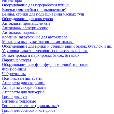
Инъекторы
Оборудование для переработки птицы
Волчки (мясорубки промышленные)
Ванны, стойки для подвешивания мясных туш
Оборудование для консервов
Автоклавы промышленные
Автоклавы электрические
Автоклавы паровые
Корзины загрузочные для автоклавов
Механизм выгрузки корзин из автоклава
Оборудование для мойки и стерилизации банок, бутылок и пр.
Укупорка, закатка стеклянных и жестяных банок
Этикетировка и маркировка банок, бутылок
Парогенераторы
Оборудование для фаст-фуда и уличной торговли
Фритюрницы
Чебуречницы
Пончиковые аппараты
Аппараты для кваркини
Аппараты сахарной ваты
Аппараты для попкорна
Грили для кур
Витрины тепловые
Грили контактные (прижимные)
Грили для сосисок и хот-догов