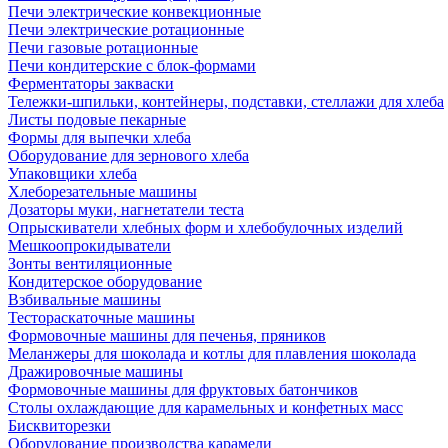
Печи электрические конвекционные
Печи электрические ротационные
Печи газовые ротационные
Печи кондитерские с блок-формами
Ферментаторы закваски
Тележки-шпильки, контейнеры, подставки, стеллажи для хлеба
Листы подовые пекарные
Формы для выпечки хлеба
Оборудование для зернового хлеба
Упаковщики хлеба
Хлеборезательные машины
Дозаторы муки, нагнетатели теста
Опрыскиватели хлебных форм и хлебобулочных изделий
Мешкоопрокидыватели
Зонты вентиляционные
Кондитерское оборудование
Взбивальные машины
Тестораскаточные машины
Формовочные машины для печенья, пряников
Меланжеры для шоколада и котлы для плавления шоколада
Дражировочные машины
Формовочные машины для фруктовых батончиков
Столы охлаждающие для карамельных и конфетных масс
Бисквиторезки
Оборудование производства карамели