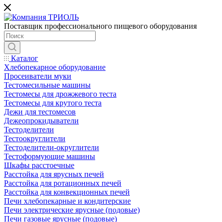
Поставщик профессионального пищевого оборудования
Каталог
Хлебопекарное оборудование
Просеиватели муки
Тестомесильные машины
Тестомесы для дрожжевого теста
Тестомесы для крутого теста
Дежи для тестомесов
Дежеопрокидыватели
Тестоделители
Тестоокруглители
Тестоделители-округлители
Тестоформующие машины
Шкафы расстоечные
Расстойка для ярусных печей
Расстойка для ротационных печей
Расстойка для конвекционных печей
Печи хлебопекарные и кондитерские
Печи электрические ярусные (подовые)
Печи газовые ярусные (подовые)