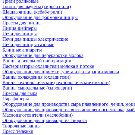
Грили роликовые
Грили для шаурмы (гирос-грили)
Шашлычницы (кебаб-грили)
Оборудование для формовки пиццы
Прессы для пиццы
Пицца-шейперы
Печи для пиццы
Печи для пиццы электрические
Печи для пиццы газовые
Блинные аппараты
Оборудование для переработки молока
Ванны длительной пастеризации
Пастеризаторы-охладители молока в потоке
Оборудование для приемки, учета и фильтрации молока
Ванны охлаждения (охладители)
Ванны технологические (технологические емкости)
Ванны сыродельные (сыроварни)
Прессы для сыра
Парафинеры
Оборудование для производства сыра плавленного, чечил, моца
Оборудование для производства восстановленного молока, майо
Маслоизготовители (маслобойки)
Оборудование для производства творога
Творожные ванны
Пресс-тележки