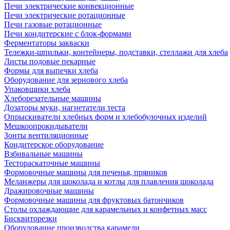
Печи электрические конвекционные
Печи электрические ротационные
Печи газовые ротационные
Печи кондитерские с блок-формами
Ферментаторы закваски
Тележки-шпильки, контейнеры, подставки, стеллажи для хлеба
Листы подовые пекарные
Формы для выпечки хлеба
Оборудование для зернового хлеба
Упаковщики хлеба
Хлеборезательные машины
Дозаторы муки, нагнетатели теста
Опрыскиватели хлебных форм и хлебобулочных изделий
Мешкоопрокидыватели
Зонты вентиляционные
Кондитерское оборудование
Взбивальные машины
Тестораскаточные машины
Формовочные машины для печенья, пряников
Меланжеры для шоколада и котлы для плавления шоколада
Дражировочные машины
Формовочные машины для фруктовых батончиков
Столы охлаждающие для карамельных и конфетных масс
Бисквиторезки
Оборудование производства карамели