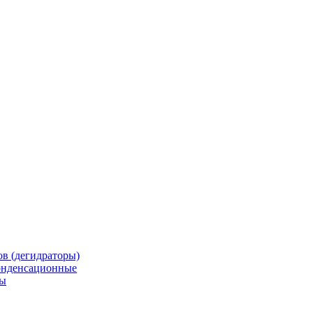
в (дегидраторы)
онденсационные
мы