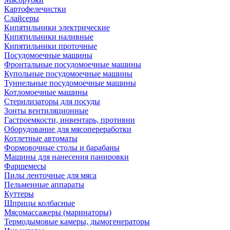
Картофелечистки
Слайсеры
Кипятильники электрические
Кипятильники наливные
Кипятильники проточные
Посудомоечные машины
Фронтальные посудомоечные машины
Купольные посудомоечные машины
Туннельные посудомоечные машины
Котломоечные машины
Стерилизаторы для посуды
Зонты вентиляционные
Гастроемкости, инвентарь, противни
Оборудование для мясопереработки
Котлетные автоматы
Формовочные столы и барабаны
Машины для нанесения панировки
Фаршемесы
Пилы ленточные для мяса
Пельменные аппараты
Куттеры
Шприцы колбасные
Мясомассажеры (маринаторы)
Термодымовые камеры, дымогенераторы