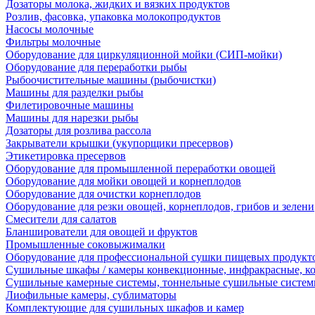
Дозаторы молока, жидких и вязких продуктов
Розлив, фасовка, упаковка молокопродуктов
Насосы молочные
Фильтры молочные
Оборудование для циркуляционной мойки (СИП-мойки)
Оборудование для переработки рыбы
Рыбоочистительные машины (рыбочистки)
Машины для разделки рыбы
Филетировочные машины
Машины для нарезки рыбы
Дозаторы для розлива рассола
Закрыватели крышки (укупорщики пресервов)
Этикетировка пресервов
Оборудование для промышленной переработки овощей
Оборудование для мойки овощей и корнеплодов
Оборудование для очистки корнеплодов
Оборудование для резки овощей, корнеплодов, грибов и зелени
Смесители для салатов
Бланширователи для овощей и фруктов
Промышленные соковыжималки
Оборудование для профессиональной сушки пищевых продукто
Сушильные шкафы / камеры конвекционные, инфракрасные, к
Сушильные камерные системы, тоннельные сушильные систе
Лиофильные камеры, сублиматоры
Комплектующие для сушильных шкафов и камер