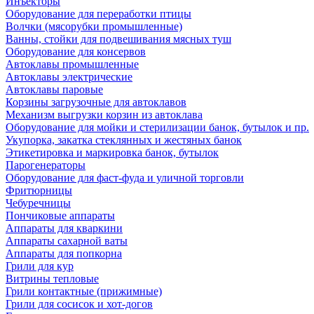
Инъекторы
Оборудование для переработки птицы
Волчки (мясорубки промышленные)
Ванны, стойки для подвешивания мясных туш
Оборудование для консервов
Автоклавы промышленные
Автоклавы электрические
Автоклавы паровые
Корзины загрузочные для автоклавов
Механизм выгрузки корзин из автоклава
Оборудование для мойки и стерилизации банок, бутылок и пр.
Укупорка, закатка стеклянных и жестяных банок
Этикетировка и маркировка банок, бутылок
Парогенераторы
Оборудование для фаст-фуда и уличной торговли
Фритюрницы
Чебуречницы
Пончиковые аппараты
Аппараты для кваркини
Аппараты сахарной ваты
Аппараты для попкорна
Грили для кур
Витрины тепловые
Грили контактные (прижимные)
Грили для сосисок и хот-догов