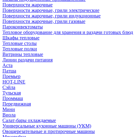
Поверхности жарочные
Поверхности жарочные, грили электрические
Поверхности жарочные, грили индукционные
Поверхности жарочные, грили газовые
Пароконвектоматы
Тепловое оборудование для хранения и раздачи готовых блюд
Шкафы тепловые
Тепловые столы
Тепловые полки
Витрины тепловые
Линии раздачи питания
Аста
Патша
Премьер
HOT-LINE
Сэйла
Тульская
Проммаш
Передвижная
Мини
Виола
Салат-бары охлаждаемые
Универсальные кухонные машины (УКМ)
Овощерезательные и протирочные машины
Мясорубки