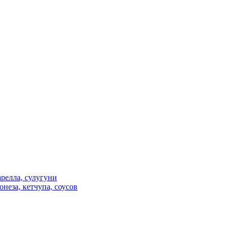
релла, сулугуни
неза, кетчупа, соусов