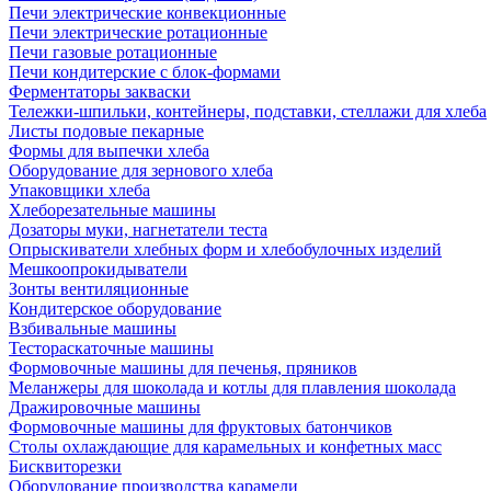
Печи электрические конвекционные
Печи электрические ротационные
Печи газовые ротационные
Печи кондитерские с блок-формами
Ферментаторы закваски
Тележки-шпильки, контейнеры, подставки, стеллажи для хлеба
Листы подовые пекарные
Формы для выпечки хлеба
Оборудование для зернового хлеба
Упаковщики хлеба
Хлеборезательные машины
Дозаторы муки, нагнетатели теста
Опрыскиватели хлебных форм и хлебобулочных изделий
Мешкоопрокидыватели
Зонты вентиляционные
Кондитерское оборудование
Взбивальные машины
Тестораскаточные машины
Формовочные машины для печенья, пряников
Меланжеры для шоколада и котлы для плавления шоколада
Дражировочные машины
Формовочные машины для фруктовых батончиков
Столы охлаждающие для карамельных и конфетных масс
Бисквиторезки
Оборудование производства карамели