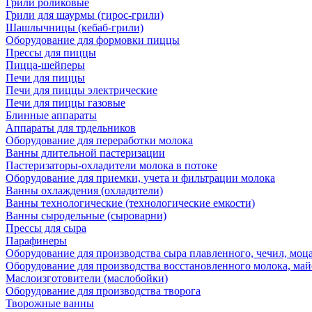
Грили роликовые
Грили для шаурмы (гирос-грили)
Шашлычницы (кебаб-грили)
Оборудование для формовки пиццы
Прессы для пиццы
Пицца-шейперы
Печи для пиццы
Печи для пиццы электрические
Печи для пиццы газовые
Блинные аппараты
Аппараты для трдельников
Оборудование для переработки молока
Ванны длительной пастеризации
Пастеризаторы-охладители молока в потоке
Оборудование для приемки, учета и фильтрации молока
Ванны охлаждения (охладители)
Ванны технологические (технологические емкости)
Ванны сыродельные (сыроварни)
Прессы для сыра
Парафинеры
Оборудование для производства сыра плавленного, чечил, моца
Оборудование для производства восстановленного молока, майо
Маслоизготовители (маслобойки)
Оборудование для производства творога
Творожные ванны