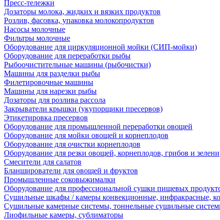
Пресс-тележки
Дозаторы молока, жидких и вязких продуктов
Розлив, фасовка, упаковка молокопродуктов
Насосы молочные
Фильтры молочные
Оборудование для циркуляционной мойки (СИП-мойки)
Оборудование для переработки рыбы
Рыбоочистительные машины (рыбочистки)
Машины для разделки рыбы
Филетировочные машины
Машины для нарезки рыбы
Дозаторы для розлива рассола
Закрыватели крышки (укупорщики пресервов)
Этикетировка пресервов
Оборудование для промышленной переработки овощей
Оборудование для мойки овощей и корнеплодов
Оборудование для очистки корнеплодов
Оборудование для резки овощей, корнеплодов, грибов и зелени
Смесители для салатов
Бланширователи для овощей и фруктов
Промышленные соковыжималки
Оборудование для профессиональной сушки пищевых продукто
Сушильные шкафы / камеры конвекционные, инфракрасные, к
Сушильные камерные системы, тоннельные сушильные систе
Лиофильные камеры, сублиматоры