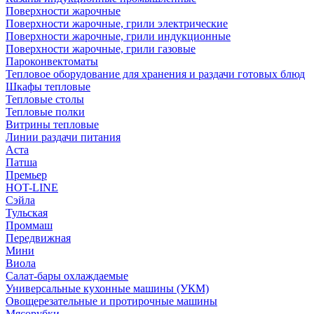
Поверхности жарочные
Поверхности жарочные, грили электрические
Поверхности жарочные, грили индукционные
Поверхности жарочные, грили газовые
Пароконвектоматы
Тепловое оборудование для хранения и раздачи готовых блюд
Шкафы тепловые
Тепловые столы
Тепловые полки
Витрины тепловые
Линии раздачи питания
Аста
Патша
Премьер
HOT-LINE
Сэйла
Тульская
Проммаш
Передвижная
Мини
Виола
Салат-бары охлаждаемые
Универсальные кухонные машины (УКМ)
Овощерезательные и протирочные машины
Мясорубки