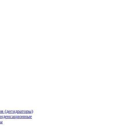
в (дегидраторы)
онденсационные
мы