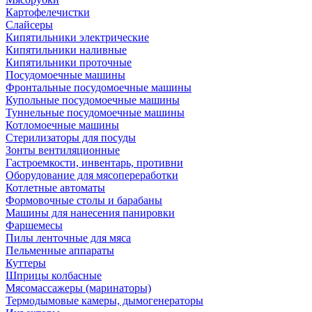
Картофелечистки
Слайсеры
Кипятильники электрические
Кипятильники наливные
Кипятильники проточные
Посудомоечные машины
Фронтальные посудомоечные машины
Купольные посудомоечные машины
Туннельные посудомоечные машины
Котломоечные машины
Стерилизаторы для посуды
Зонты вентиляционные
Гастроемкости, инвентарь, противни
Оборудование для мясопереработки
Котлетные автоматы
Формовочные столы и барабаны
Машины для нанесения панировки
Фаршемесы
Пилы ленточные для мяса
Пельменные аппараты
Куттеры
Шприцы колбасные
Мясомассажеры (маринаторы)
Термодымовые камеры, дымогенераторы