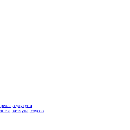
релла, сулугуни
неза, кетчупа, соусов