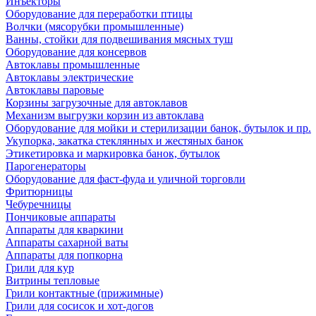
Инъекторы
Оборудование для переработки птицы
Волчки (мясорубки промышленные)
Ванны, стойки для подвешивания мясных туш
Оборудование для консервов
Автоклавы промышленные
Автоклавы электрические
Автоклавы паровые
Корзины загрузочные для автоклавов
Механизм выгрузки корзин из автоклава
Оборудование для мойки и стерилизации банок, бутылок и пр.
Укупорка, закатка стеклянных и жестяных банок
Этикетировка и маркировка банок, бутылок
Парогенераторы
Оборудование для фаст-фуда и уличной торговли
Фритюрницы
Чебуречницы
Пончиковые аппараты
Аппараты для кваркини
Аппараты сахарной ваты
Аппараты для попкорна
Грили для кур
Витрины тепловые
Грили контактные (прижимные)
Грили для сосисок и хот-догов