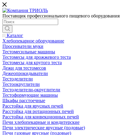
Поставщик профессионального пищевого оборудования
Каталог
Хлебопекарное оборудование
Просеиватели муки
Тестомесильные машины
Тестомесы для дрожжевого теста
Тестомесы для крутого теста
Дежи для тестомесов
Дежеопрокидыватели
Тестоделители
Тестоокруглители
Тестоделители-округлители
Тестоформующие машины
Шкафы расстоечные
Расстойка для ярусных печей
Расстойка для ротационных печей
Расстойка для конвекционных печей
Печи хлебопекарные и кондитерские
Печи электрические ярусные (подовые)
Печи газовые ярусные (подовые)