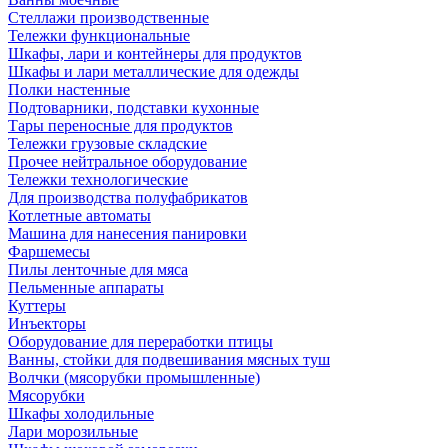
Стеллажи производственные
Тележки функциональные
Шкафы, лари и контейнеры для продуктов
Шкафы и лари металлические для одежды
Полки настенные
Подтоварники, подставки кухонные
Тары переносные для продуктов
Тележки грузовые складские
Прочее нейтральное оборудование
Тележки технологические
Для производства полуфабрикатов
Котлетные автоматы
Машина для нанесения панировки
Фаршемесы
Пилы ленточные для мяса
Пельменные аппараты
Куттеры
Инъекторы
Оборудование для переработки птицы
Ванны, стойки для подвешивания мясных туш
Волчки (мясорубки промышленные)
Мясорубки
Шкафы холодильные
Лари морозильные