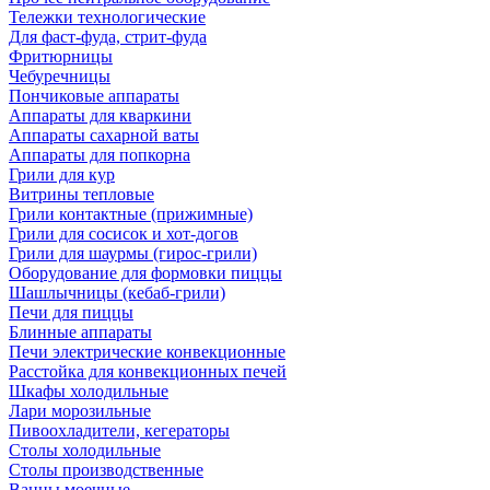
Тележки технологические
Для фаст-фуда, стрит-фуда
Фритюрницы
Чебуречницы
Пончиковые аппараты
Аппараты для кваркини
Аппараты сахарной ваты
Аппараты для попкорна
Грили для кур
Витрины тепловые
Грили контактные (прижимные)
Грили для сосисок и хот-догов
Грили для шаурмы (гирос-грили)
Оборудование для формовки пиццы
Шашлычницы (кебаб-грили)
Печи для пиццы
Блинные аппараты
Печи электрические конвекционные
Расстойка для конвекционных печей
Шкафы холодильные
Лари морозильные
Пивоохладители, кегераторы
Столы холодильные
Столы производственные
Ванны моечные