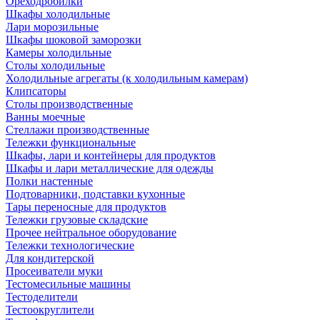
Ореходробилки
Шкафы холодильные
Лари морозильные
Шкафы шоковой заморозки
Камеры холодильные
Столы холодильные
Холодильные агрегаты (к холодильным камерам)
Клипсаторы
Столы производственные
Ванны моечные
Стеллажи производственные
Тележки функциональные
Шкафы, лари и контейнеры для продуктов
Шкафы и лари металлические для одежды
Полки настенные
Подтоварники, подставки кухонные
Тары переносные для продуктов
Тележки грузовые складские
Прочее нейтральное оборудование
Тележки технологические
Для кондитерской
Просеиватели муки
Тестомесильные машины
Тестоделители
Тестоокруглители