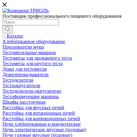
Поставщик профессионального пищевого оборудования
Каталог
Хлебопекарное оборудование
Просеиватели муки
Тестомесильные машины
Тестомесы для дрожжевого теста
Тестомесы для крутого теста
Дежи для тестомесов
Дежеопрокидыватели
Тестоделители
Тестоокруглители
Тестоделители-округлители
Тестоформующие машины
Шкафы расстоечные
Расстойка для ярусных печей
Расстойка для ротационных печей
Расстойка для конвекционных печей
Печи хлебопекарные и кондитерские
Печи электрические ярусные (подовые)
Печи газовые ярусные (подовые)