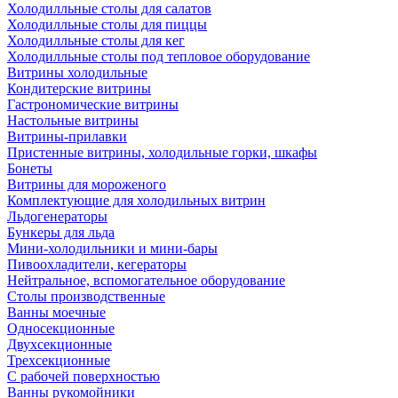
Холодилльные столы для салатов
Холодилльные столы для пиццы
Холодилльные столы для кег
Холодилльные столы под тепловое оборудование
Витрины холодильные
Кондитерские витрины
Гастрономические витрины
Настольные витрины
Витрины-прилавки
Пристенные витрины, холодильные горки, шкафы
Бонеты
Витрины для мороженого
Комплектующие для холодильных витрин
Льдогенераторы
Бункеры для льда
Мини-холодильники и мини-бары
Пивоохладители, кегераторы
Нейтральное, вспомогательное оборудование
Столы производственные
Ванны моечные
Односекционные
Двухсекционные
Трехсекционные
С рабочей поверхностью
Ванны рукомойники