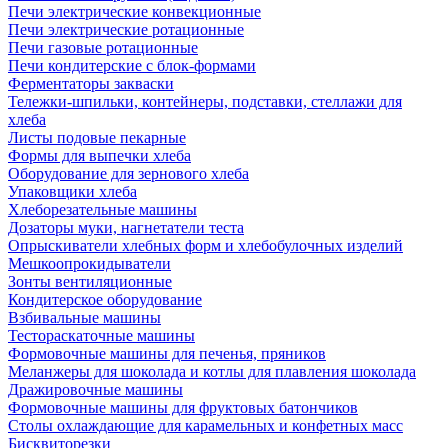
Печи электрические конвекционные
Печи электрические ротационные
Печи газовые ротационные
Печи кондитерские с блок-формами
Ферментаторы закваски
Тележки-шпильки, контейнеры, подставки, стеллажи для
хлеба
Листы подовые пекарные
Формы для выпечки хлеба
Оборудование для зернового хлеба
Упаковщики хлеба
Хлеборезательные машины
Дозаторы муки, нагнетатели теста
Опрыскиватели хлебных форм и хлебобулочных изделий
Мешкоопрокидыватели
Зонты вентиляционные
Кондитерское оборудование
Взбивальные машины
Тестораскаточные машины
Формовочные машины для печенья, пряников
Меланжеры для шоколада и котлы для плавления шоколада
Дражировочные машины
Формовочные машины для фруктовых батончиков
Столы охлаждающие для карамельных и конфетных масс
Бисквиторезки