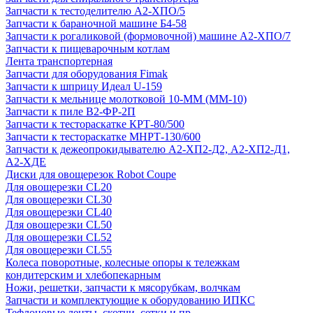
Запчасти к тестоделителю А2-ХПО/5
Запчасти к бараночной машине Б4-58
Запчасти к рогаликовой (формовочной) машине А2-ХПО/7
Запчасти к пищеварочным котлам
Лента транспортерная
Запчасти для оборудования Fimak
Запчасти к шприцу Идеал U-159
Запчасти к мельнице молотковой 10-ММ (ММ-10)
Запчасти к пиле В2-ФР-2П
Запчасти к тестораскатке КРТ-80/500
Запчасти к тестораскатке МНРТ-130/600
Запчасти к деже­опрокидывателю А2-ХП2-Д2, А2-ХП2-Д1,
А2-ХДЕ
Диски для овощерезок Robot Coupe
Для овощерезки CL20
Для овощерезки CL30
Для овощерезки CL40
Для овощерезки CL50
Для овощерезки CL52
Для овощерезки CL55
Колеса поворотные, колесные опоры к тележкам
кондитерским и хлебопекарным
Ножи, решетки, запчасти к мясорубкам, волчкам
Запчасти и комплектующие к оборудованию ИПКС
Тефлоновые ленты, скотчи, сетки и пр.