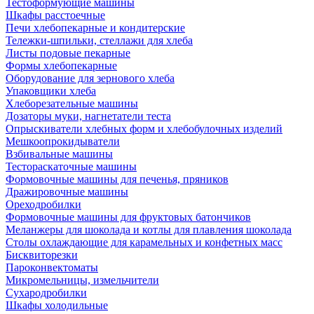
Тестоформующие машины
Шкафы расстоечные
Печи хлебопекарные и кондитерские
Тележки-шпильки, стеллажи для хлеба
Листы подовые пекарные
Формы хлебопекарные
Оборудование для зернового хлеба
Упаковщики хлеба
Хлеборезательные машины
Дозаторы муки, нагнетатели теста
Опрыскиватели хлебных форм и хлебобулочных изделий
Мешкоопрокидыватели
Взбивальные машины
Тестораскаточные машины
Формовочные машины для печенья, пряников
Дражировочные машины
Ореходробилки
Формовочные машины для фруктовых батончиков
Меланжеры для шоколада и котлы для плавления шоколада
Столы охлаждающие для карамельных и конфетных масс
Бисквиторезки
Пароконвектоматы
Микромельницы, измельчители
Сухародробилки
Шкафы холодильные