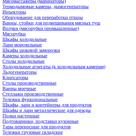
Мясомассажеры (маринаторы)
Термодымовые камеры, дымогенераторы
Инъекторы
Оборудование для переработки птицы
Ванны, стойки для подвешивания мясных туш
Волчки (мясорубки промышленные)
Мясорубки
Шкафы холодильные
Лари морозильные
Шкафы шоковой заморозки
Камеры холодильные
Столы холодильные
Холодильные агрегаты (к холодильным камерам)
Льдогенераторы
Клипсаторы
Столы производственные
Ванны моечные
Стеллажи производственные
Тележки функциональные
Шкафы, лари и контейнеры для продуктов
Шкафы и лари металлические для одежды
Полки настенные
Подтоварники, подставки кухонные
Тары переносные для продуктов
Тележки грузовые складские