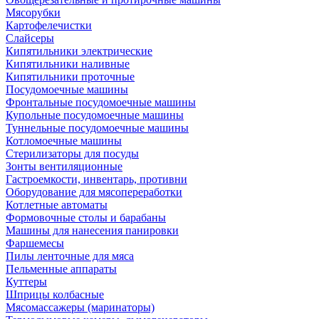
Мясорубки
Картофелечистки
Слайсеры
Кипятильники электрические
Кипятильники наливные
Кипятильники проточные
Посудомоечные машины
Фронтальные посудомоечные машины
Купольные посудомоечные машины
Туннельные посудомоечные машины
Котломоечные машины
Стерилизаторы для посуды
Зонты вентиляционные
Гастроемкости, инвентарь, противни
Оборудование для мясопереработки
Котлетные автоматы
Формовочные столы и барабаны
Машины для нанесения панировки
Фаршемесы
Пилы ленточные для мяса
Пельменные аппараты
Куттеры
Шприцы колбасные
Мясомассажеры (маринаторы)