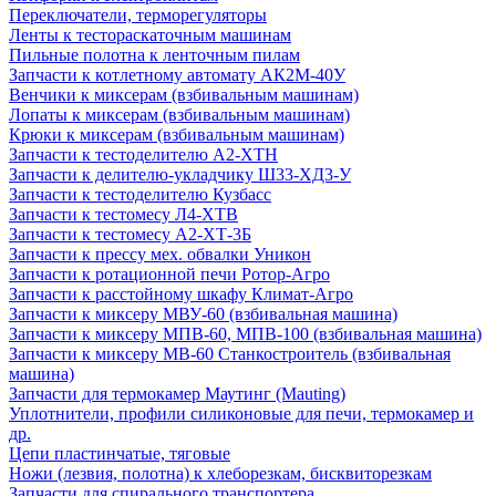
Переключатели, терморегуляторы
Ленты к тестораскаточным машинам
Пильные полотна к ленточным пилам
Запчасти к котлетному автомату АК2М-40У
Венчики к миксерам (взбивальным машинам)
Лопаты к миксерам (взбивальным машинам)
Крюки к миксерам (взбивальным машинам)
Запчасти к тестоделителю А2-ХТН
Запчасти к делителю-укладчику Ш33-ХД3-У
Запчасти к тестоделителю Кузбасс
Запчасти к тестомесу Л4-ХТВ
Запчасти к тестомесу А2-ХТ-3Б
Запчасти к прессу мех. обвалки Уникон
Запчасти к ротационной печи Ротор-Агро
Запчасти к расстойному шкафу Климат-Агро
Запчасти к миксеру МВУ-60 (взбивальная машина)
Запчасти к миксеру МПВ-60, МПВ-100 (взбивальная машина)
Запчасти к миксеру МВ-60 Станкостроитель (взбивальная
машина)
Запчасти для термокамер Маутинг (Mauting)
Уплотнители, профили силиконовые для печи, термокамер и
др.
Цепи пластинчатые, тяговые
Ножи (лезвия, полотна) к хлеборезкам, бисквиторезкам
Запчасти для спирального транспортера