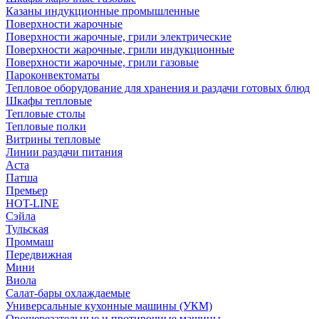
Казаны индукционные промышленные
Поверхности жарочные
Поверхности жарочные, грили электрические
Поверхности жарочные, грили индукционные
Поверхности жарочные, грили газовые
Пароконвектоматы
Тепловое оборудование для хранения и раздачи готовых блюд
Шкафы тепловые
Тепловые столы
Тепловые полки
Витрины тепловые
Линии раздачи питания
Аста
Патша
Премьер
HOT-LINE
Сэйла
Тульская
Проммаш
Передвижная
Мини
Виола
Салат-бары охлаждаемые
Универсальные кухонные машины (УКМ)
Овощерезательные и протирочные машины