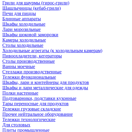
Грили для шаурмы (гирос-грили)
Шашлычницы (кебаб-грили)
Печи для пиццы
Блинные аппараты
Шкафы холодильные
Лари морозильные
Шкафы шоковой заморозки
Камеры холодильные
Столы холодильные
Холодильные агрегаты (к холодильным камерам)
Пивоохладители, кегераторы
Столы производственные
Ванны моечные
Стеллажи производственные
Тележки функциональные
Шкафы, лари и контейнеры для продуктов
Шкафы и лари металлические для одежды
Полки настенные
Подтоварники, подставки кухонные
Тары переносные для продуктов
Тележки грузовые складские
Прочее нейтральное оборудование
Тележки технологические
Для столовых
Плиты промышленные