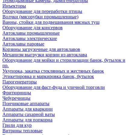
Термодымовые камеры, дымогенераторы
Инъекторы
Оборудование для переработки птицы
Волчки (мясорубки промышленные)
Ванны, стойки для подвешивания мясных туш
Оборудование для консервов
Автоклавы промышленные
Автоклавы электрические
Автоклавы паровые
Корзины загрузочные для автоклавов
Механизм выгрузки корзин из автоклава
Оборудование для мойки и стерилизации банок, бутылок и
пр.
Укупорка, закатка стеклянных и жестяных банок
Этикетировка и маркировка банок, бутылок
Парогенераторы
Оборудование для фаст-фуда и уличной торговли
Фритюрницы
Чебуречницы
Пончиковые аппараты
Аппараты для кваркини
Аппараты сахарной ваты
Аппараты для попкорна
Грили для кур
Витрины тепловые