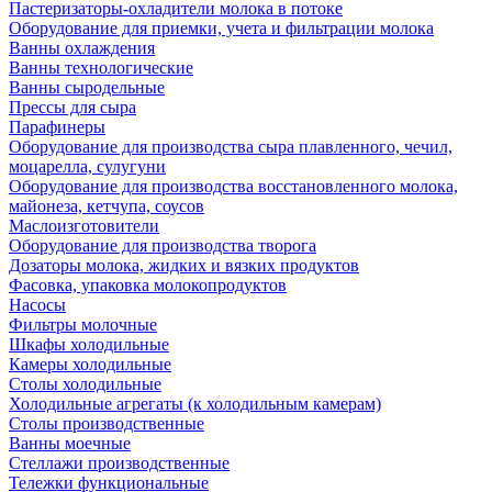
Пастеризаторы-охладители молока в потоке
Оборудование для приемки, учета и фильтрации молока
Ванны охлаждения
Ванны технологические
Ванны сыродельные
Прессы для сыра
Парафинеры
Оборудование для производства сыра плавленного, чечил,
моцарелла, сулугуни
Оборудование для производства восстановленного молока,
майонеза, кетчупа, соусов
Маслоизготовители
Оборудование для производства творога
Дозаторы молока, жидких и вязких продуктов
Фасовка, упаковка молокопродуктов
Насосы
Фильтры молочные
Шкафы холодильные
Камеры холодильные
Столы холодильные
Холодильные агрегаты (к холодильным камерам)
Столы производственные
Ванны моечные
Стеллажи производственные
Тележки функциональные