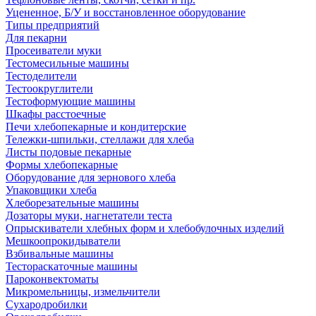
Уцененное, Б/У и восстановленное оборудование
Типы предприятий
Для пекарни
Просеиватели муки
Тестомесильные машины
Тестоделители
Тестоокруглители
Тестоформующие машины
Шкафы расстоечные
Печи хлебопекарные и кондитерские
Тележки-шпильки, стеллажи для хлеба
Листы подовые пекарные
Формы хлебопекарные
Оборудование для зернового хлеба
Упаковщики хлеба
Хлеборезательные машины
Дозаторы муки, нагнетатели теста
Опрыскиватели хлебных форм и хлебобулочных изделий
Мешкоопрокидыватели
Взбивальные машины
Тестораскаточные машины
Пароконвектоматы
Микромельницы, измельчители
Сухародробилки