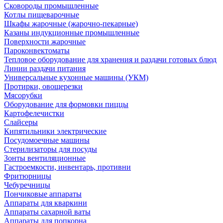
Сковороды промышленные
Котлы пищеварочные
Шкафы жарочные (жарочно-пекарные)
Казаны индукционные промышленные
Поверхности жарочные
Пароконвектоматы
Тепловое оборудование для хранения и раздачи готовых блюд
Линии раздачи питания
Универсальные кухонные машины (УКМ)
Протирки, овощерезки
Мясорубки
Оборудование для формовки пиццы
Картофелечистки
Слайсеры
Кипятильники электрические
Посудомоечные машины
Стерилизаторы для посуды
Зонты вентиляционные
Гастроемкости, инвентарь, противни
Фритюрницы
Чебуречницы
Пончиковые аппараты
Аппараты для кваркини
Аппараты сахарной ваты
Аппараты для попкорна