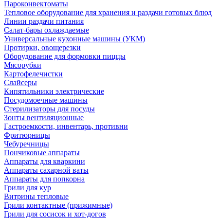
Пароконвектоматы
Тепловое оборудование для хранения и раздачи готовых блюд
Линии раздачи питания
Салат-бары охлаждаемые
Универсальные кухонные машины (УКМ)
Протирки, овощерезки
Оборудование для формовки пиццы
Мясорубки
Картофелечистки
Слайсеры
Кипятильники электрические
Посудомоечные машины
Стерилизаторы для посуды
Зонты вентиляционные
Гастроемкости, инвентарь, противни
Фритюрницы
Чебуречницы
Пончиковые аппараты
Аппараты для кваркини
Аппараты сахарной ваты
Аппараты для попкорна
Грили для кур
Витрины тепловые
Грили контактные (прижимные)
Грили для сосисок и хот-догов