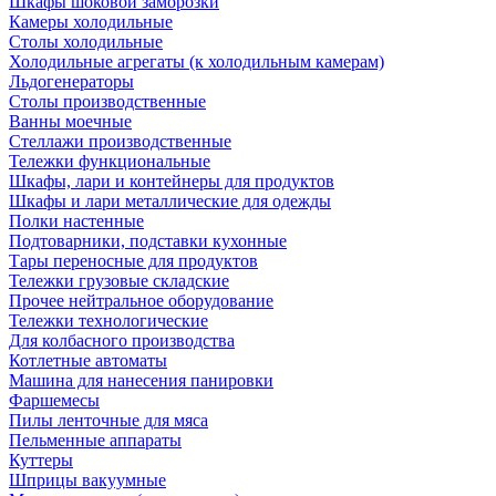
Шкафы шоковой заморозки
Камеры холодильные
Столы холодильные
Холодильные агрегаты (к холодильным камерам)
Льдогенераторы
Столы производственные
Ванны моечные
Стеллажи производственные
Тележки функциональные
Шкафы, лари и контейнеры для продуктов
Шкафы и лари металлические для одежды
Полки настенные
Подтоварники, подставки кухонные
Тары переносные для продуктов
Тележки грузовые складские
Прочее нейтральное оборудование
Тележки технологические
Для колбасного производства
Котлетные автоматы
Машина для нанесения панировки
Фаршемесы
Пилы ленточные для мяса
Пельменные аппараты
Куттеры
Шприцы вакуумные