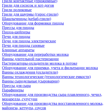
Грили контактные (прижимные)
Грили для сосисок и хот-догов
Грили роликовые
Грили для шаурмы (гирос-грили)
Шашлычницы (кебаб-грили)
Оборудование для формовки пиццы
Прессы для пиццы
Пицца-шейперы
Печи для пиццы
Печи для пиццы электрические
Печи для пиццы газовые
Блинные аппараты
Оборудование для переработки молока
Ванны длительной пастеризации
Пастеризаторы-охладители молока в потоке
Оборудование для приемки, учета и фильтрации молока
Ванны охлаждения (охладители)
Ванны технологические (технологические емкости)
Ванны сыродельные (сыроварни)
Прессы для сыра
Парафинеры
Оборудование для производства сыра плавленного, чечил,
моцарелла, сулугуни
Оборудование для производства восстановленного молока,
майонеза, кетчупа, соусов