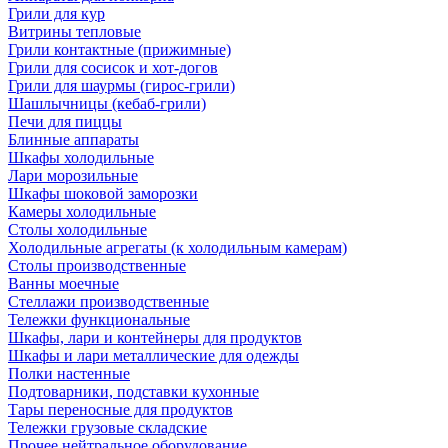
Грили для кур
Витрины тепловые
Грили контактные (прижимные)
Грили для сосисок и хот-догов
Грили для шаурмы (гирос-грили)
Шашлычницы (кебаб-грили)
Печи для пиццы
Блинные аппараты
Шкафы холодильные
Лари морозильные
Шкафы шоковой заморозки
Камеры холодильные
Столы холодильные
Холодильные агрегаты (к холодильным камерам)
Столы производственные
Ванны моечные
Стеллажи производственные
Тележки функциональные
Шкафы, лари и контейнеры для продуктов
Шкафы и лари металлические для одежды
Полки настенные
Подтоварники, подставки кухонные
Тары переносные для продуктов
Тележки грузовые складские
Прочее нейтральное оборудование