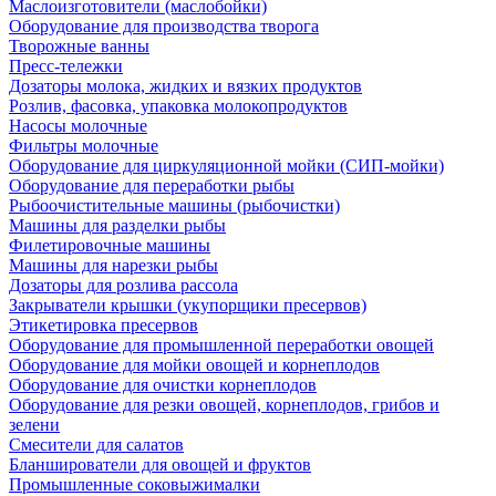
Маслоизготовители (маслобойки)
Оборудование для производства творога
Творожные ванны
Пресс-тележки
Дозаторы молока, жидких и вязких продуктов
Розлив, фасовка, упаковка молокопродуктов
Насосы молочные
Фильтры молочные
Оборудование для циркуляционной мойки (СИП-мойки)
Оборудование для переработки рыбы
Рыбоочистительные машины (рыбочистки)
Машины для разделки рыбы
Филетировочные машины
Машины для нарезки рыбы
Дозаторы для розлива рассола
Закрыватели крышки (укупорщики пресервов)
Этикетировка пресервов
Оборудование для промышленной переработки овощей
Оборудование для мойки овощей и корнеплодов
Оборудование для очистки корнеплодов
Оборудование для резки овощей, корнеплодов, грибов и
зелени
Смесители для салатов
Бланширователи для овощей и фруктов
Промышленные соковыжималки