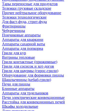
Тары переносные для продуктов
Тележки грузовые складские
Прочее нейтральное оборудование
Тележки технологические
Для фаст-фуда, стрит-фуда
Фритюрницы
Чебуречницы
Пончиковые аппараты
Аппараты для кваркини
Аппараты сахарной ваты
Аппараты для попкорна
Грили для кур
Витрины тепловые
Грили контактные (прижимные)
Грили для сосисок и хот-догов
Грили для шаурмы (гирос-грили)
Оборудование для формовки пиццы
Шашлычницы (кебаб-грили)
Печи для пиццы
Блинные аппараты
Аппараты для трдельников
Печи электрические конвекционные
Расстойка для конвекционных печей
Шкафы холодильные
Лари морозильные