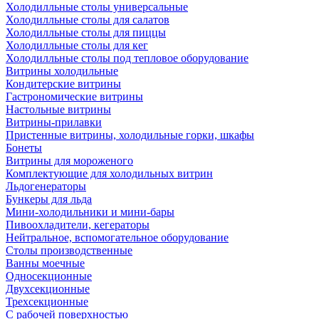
Холодилльные столы универсальные
Холодилльные столы для салатов
Холодилльные столы для пиццы
Холодилльные столы для кег
Холодилльные столы под тепловое оборудование
Витрины холодильные
Кондитерские витрины
Гастрономические витрины
Настольные витрины
Витрины-прилавки
Пристенные витрины, холодильные горки, шкафы
Бонеты
Витрины для мороженого
Комплектующие для холодильных витрин
Льдогенераторы
Бункеры для льда
Мини-холодильники и мини-бары
Пивоохладители, кегераторы
Нейтральное, вспомогательное оборудование
Столы производственные
Ванны моечные
Односекционные
Двухсекционные
Трехсекционные
С рабочей поверхностью