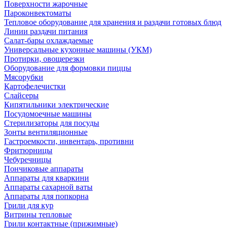
Поверхности жарочные
Пароконвектоматы
Тепловое оборудование для хранения и раздачи готовых блюд
Линии раздачи питания
Салат-бары охлаждаемые
Универсальные кухонные машины (УКМ)
Протирки, овощерезки
Оборудование для формовки пиццы
Мясорубки
Картофелечистки
Слайсеры
Кипятильники электрические
Посудомоечные машины
Стерилизаторы для посуды
Зонты вентиляционные
Гастроемкости, инвентарь, противни
Фритюрницы
Чебуречницы
Пончиковые аппараты
Аппараты для кваркини
Аппараты сахарной ваты
Аппараты для попкорна
Грили для кур
Витрины тепловые
Грили контактные (прижимные)