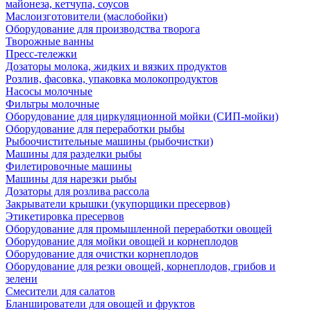
майонеза, кетчупа, соусов
Маслоизготовители (маслобойки)
Оборудование для производства творога
Творожные ванны
Пресс-тележки
Дозаторы молока, жидких и вязких продуктов
Розлив, фасовка, упаковка молокопродуктов
Насосы молочные
Фильтры молочные
Оборудование для циркуляционной мойки (СИП-мойки)
Оборудование для переработки рыбы
Рыбоочистительные машины (рыбочистки)
Машины для разделки рыбы
Филетировочные машины
Машины для нарезки рыбы
Дозаторы для розлива рассола
Закрыватели крышки (укупорщики пресервов)
Этикетировка пресервов
Оборудование для промышленной переработки овощей
Оборудование для мойки овощей и корнеплодов
Оборудование для очистки корнеплодов
Оборудование для резки овощей, корнеплодов, грибов и
зелени
Смесители для салатов
Бланширователи для овощей и фруктов