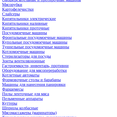
Мясорубки
Картофелечистки
Слайсеры
Кипятильники электрические
Кипятильники наливные
Кипятильники проточные
Посудомоечные машины
Фронтальные посудомоечные машины
Купольные посудомоечные машины
Туннельные посудомоечные машины
Котломоечные машины
Стерилизаторы для посуды
Зонты вентиляционные
Гастроемкости, инвентарь, противни
Оборудование для мясопереработки
Котлетные автоматы
Формовочные столы и барабаны
Машины для нанесения панировки
Фаршемесы
Пилы ленточные для мяса
Пельменные аппараты
Куттеры
Шприцы колбасные
Мясомассажеры (маринаторы)