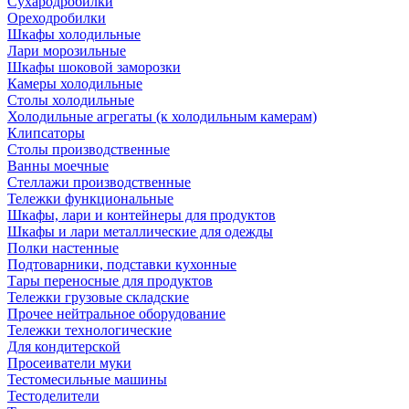
Сухародробилки
Ореходробилки
Шкафы холодильные
Лари морозильные
Шкафы шоковой заморозки
Камеры холодильные
Столы холодильные
Холодильные агрегаты (к холодильным камерам)
Клипсаторы
Столы производственные
Ванны моечные
Стеллажи производственные
Тележки функциональные
Шкафы, лари и контейнеры для продуктов
Шкафы и лари металлические для одежды
Полки настенные
Подтоварники, подставки кухонные
Тары переносные для продуктов
Тележки грузовые складские
Прочее нейтральное оборудование
Тележки технологические
Для кондитерской
Просеиватели муки
Тестомесильные машины
Тестоделители