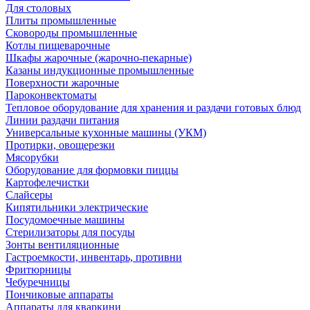
Для столовых
Плиты промышленные
Сковороды промышленные
Котлы пищеварочные
Шкафы жарочные (жарочно-пекарные)
Казаны индукционные промышленные
Поверхности жарочные
Пароконвектоматы
Тепловое оборудование для хранения и раздачи готовых блюд
Линии раздачи питания
Универсальные кухонные машины (УКМ)
Протирки, овощерезки
Мясорубки
Оборудование для формовки пиццы
Картофелечистки
Слайсеры
Кипятильники электрические
Посудомоечные машины
Стерилизаторы для посуды
Зонты вентиляционные
Гастроемкости, инвентарь, противни
Фритюрницы
Чебуречницы
Пончиковые аппараты
Аппараты для кваркини