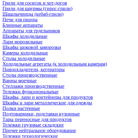
Грили для сосисок и хот-догов
Грили для шаурмы (гирос-грили)
Шашлычницы (кебаб-грили)
Печи для пиццы
Блинные аппараты
Аппараты для трдельников
Шкафы холодильные
Лари морозильные
Шкафы шоковой заморозки
Камеры холодильные
Столы холодильные
Холодильные агрегаты (к холодильным камерам)
Пивоохладители, кегераторы
Столы производственные
Ванны моечные
Стеллажи производственные
Тележки функциональные
Шкафы, лари и контейнеры для продуктов
Шкафы и лари металлические для одежды
Полки настенные
Подтоварники, подставки кухонные
Тары переносные для продуктов
Тележки грузовые складские
Прочее нейтральное оборудование
Тележки технологические