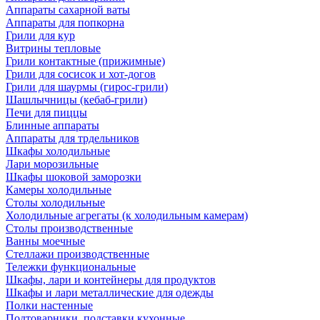
Аппараты сахарной ваты
Аппараты для попкорна
Грили для кур
Витрины тепловые
Грили контактные (прижимные)
Грили для сосисок и хот-догов
Грили для шаурмы (гирос-грили)
Шашлычницы (кебаб-грили)
Печи для пиццы
Блинные аппараты
Аппараты для трдельников
Шкафы холодильные
Лари морозильные
Шкафы шоковой заморозки
Камеры холодильные
Столы холодильные
Холодильные агрегаты (к холодильным камерам)
Столы производственные
Ванны моечные
Стеллажи производственные
Тележки функциональные
Шкафы, лари и контейнеры для продуктов
Шкафы и лари металлические для одежды
Полки настенные
Подтоварники, подставки кухонные