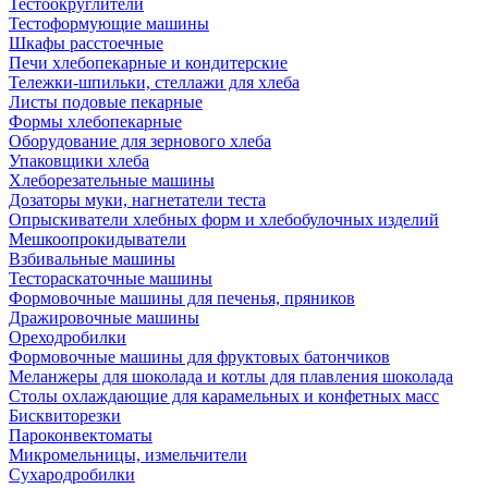
Тестоокруглители
Тестоформующие машины
Шкафы расстоечные
Печи хлебопекарные и кондитерские
Тележки-шпильки, стеллажи для хлеба
Листы подовые пекарные
Формы хлебопекарные
Оборудование для зернового хлеба
Упаковщики хлеба
Хлеборезательные машины
Дозаторы муки, нагнетатели теста
Опрыскиватели хлебных форм и хлебобулочных изделий
Мешкоопрокидыватели
Взбивальные машины
Тестораскаточные машины
Формовочные машины для печенья, пряников
Дражировочные машины
Ореходробилки
Формовочные машины для фруктовых батончиков
Меланжеры для шоколада и котлы для плавления шоколада
Столы охлаждающие для карамельных и конфетных масс
Бисквиторезки
Пароконвектоматы
Микромельницы, измельчители
Сухародробилки