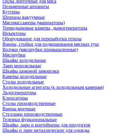
Пилы ленточные для мяса
Пельменные аппараты
Куттеры
Шприцы вакуумные
Мясомассажеры (маринаторы)
Термодымовые камеры, дымогенераторы
Инъекторы
Оборудование для переработки птицы
Ванны, стойки для подвешивания мясных туш
Волчки (мясорубки промышленные)
Мясорубки
Шкафы холодильные
Лари морозильные
Шкафы шоковой заморозки
Камеры холодильные
Столы холодильные
Холодильные агрегаты (к холодильным камерам)
Льдогенераторы
Клипсаторы
Столы производственные
Ванны моечные
Стеллажи производственные
Тележки функциональные
Шкафы, лари и контейнеры для продуктов
Шкафы и лари металлические для одежды