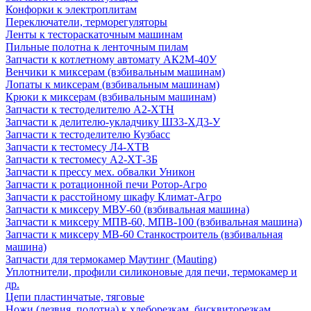
Конфорки к электроплитам
Переключатели, терморегуляторы
Ленты к тестораскаточным машинам
Пильные полотна к ленточным пилам
Запчасти к котлетному автомату АК2М-40У
Венчики к миксерам (взбивальным машинам)
Лопаты к миксерам (взбивальным машинам)
Крюки к миксерам (взбивальным машинам)
Запчасти к тестоделителю А2-ХТН
Запчасти к делителю-укладчику Ш33-ХД3-У
Запчасти к тестоделителю Кузбасс
Запчасти к тестомесу Л4-ХТВ
Запчасти к тестомесу А2-ХТ-3Б
Запчасти к прессу мех. обвалки Уникон
Запчасти к ротационной печи Ротор-Агро
Запчасти к расстойному шкафу Климат-Агро
Запчасти к миксеру МВУ-60 (взбивальная машина)
Запчасти к миксеру МПВ-60, МПВ-100 (взбивальная машина)
Запчасти к миксеру МВ-60 Станкостроитель (взбивальная
машина)
Запчасти для термокамер Маутинг (Mauting)
Уплотнители, профили силиконовые для печи, термокамер и
др.
Цепи пластинчатые, тяговые
Ножи (лезвия, полотна) к хлеборезкам, бисквиторезкам