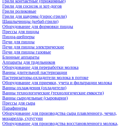
Грили контактные (прижимные)
Грили для сосисок и хот-догов
Грили роликовые
Грили для шаурмы (гирос-грили)
Шашлычницы (кебаб-грили)
Оборудование для формовки пиццы
Прессы для пиццы
Пицца-шейперы
Печи для пиццы
Печи для пиццы электрические
Печи для пиццы газовые
Блинные аппараты
Аппараты для трдельников
Оборудование для переработки молока
Ванны длительной пастеризации
Пастеризаторы-охладители молока в потоке
Оборудование для приемки, учета и фильтрации молока
Ванны охлаждения (охладители)
Ванны технологические (технологические емкости)
Ванны сыродельные (сыроварни)
Прессы для сыра
Парафинеры
Оборудование для производства сыра плавленного, чечил,
моцарелла, сулугуни
Оборудование для производства восстановленного молока,