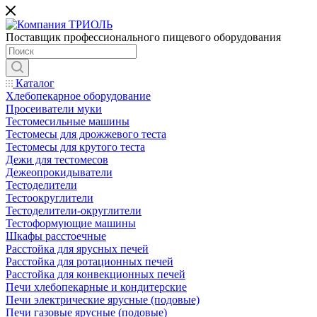
Поставщик профессионального пищевого оборудования
Каталог
Хлебопекарное оборудование
Просеиватели муки
Тестомесильные машины
Тестомесы для дрожжевого теста
Тестомесы для крутого теста
Дежи для тестомесов
Дежеопрокидыватели
Тестоделители
Тестоокруглители
Тестоделители-округлители
Тестоформующие машины
Шкафы расстоечные
Расстойка для ярусных печей
Расстойка для ротационных печей
Расстойка для конвекционных печей
Печи хлебопекарные и кондитерские
Печи электрические ярусные (подовые)
Печи газовые ярусные (подовые)