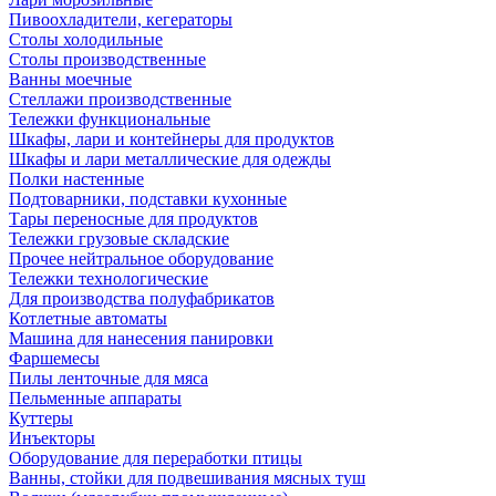
Пивоохладители, кегераторы
Столы холодильные
Столы производственные
Ванны моечные
Стеллажи производственные
Тележки функциональные
Шкафы, лари и контейнеры для продуктов
Шкафы и лари металлические для одежды
Полки настенные
Подтоварники, подставки кухонные
Тары переносные для продуктов
Тележки грузовые складские
Прочее нейтральное оборудование
Тележки технологические
Для производства полуфабрикатов
Котлетные автоматы
Машина для нанесения панировки
Фаршемесы
Пилы ленточные для мяса
Пельменные аппараты
Куттеры
Инъекторы
Оборудование для переработки птицы
Ванны, стойки для подвешивания мясных туш