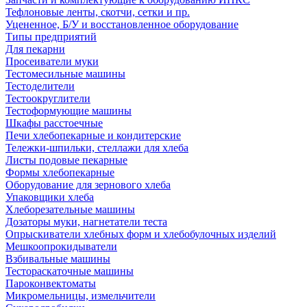
Тефлоновые ленты, скотчи, сетки и пр.
Уцененное, Б/У и восстановленное оборудование
Типы предприятий
Для пекарни
Просеиватели муки
Тестомесильные машины
Тестоделители
Тестоокруглители
Тестоформующие машины
Шкафы расстоечные
Печи хлебопекарные и кондитерские
Тележки-шпильки, стеллажи для хлеба
Листы подовые пекарные
Формы хлебопекарные
Оборудование для зернового хлеба
Упаковщики хлеба
Хлеборезательные машины
Дозаторы муки, нагнетатели теста
Опрыскиватели хлебных форм и хлебобулочных изделий
Мешкоопрокидыватели
Взбивальные машины
Тестораскаточные машины
Пароконвектоматы
Микромельницы, измельчители