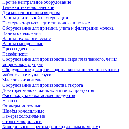
Прочее нейтральное оборудование
Тележки технологические
Для молочного производства
Ванны длительной пастеризации
Пастеризаторы-охладители молока в потоке
Оборудование для приемки, учета и фильтрации молока
Ванны охлаждения
Ванны технологические
Ванны сыродельные
Прессы для сыра
Парафинеры
Оборудование для производства сыра плавленного, чечил,
моцарелла, сулугуни
Оборудование для производства восстановленного молока,
майонеза, кетчупа, соусов
Маслоизготовители
Оборудование для производства творога
Дозаторы молока, жидких и вязких продуктов
Фасовка, упаковка молокопродуктов
Насосы
Фильтры молочные
Шкафы холодильные
Камеры холодильные
Столы холодильные
Холодильные агрегаты (к холодильным камерам)