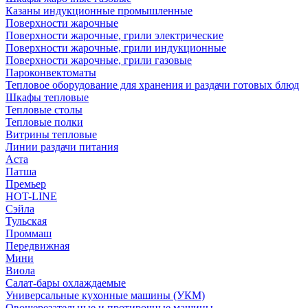
Казаны индукционные промышленные
Поверхности жарочные
Поверхности жарочные, грили электрические
Поверхности жарочные, грили индукционные
Поверхности жарочные, грили газовые
Пароконвектоматы
Тепловое оборудование для хранения и раздачи готовых блюд
Шкафы тепловые
Тепловые столы
Тепловые полки
Витрины тепловые
Линии раздачи питания
Аста
Патша
Премьер
HOT-LINE
Сэйла
Тульская
Проммаш
Передвижная
Мини
Виола
Салат-бары охлаждаемые
Универсальные кухонные машины (УКМ)
Овощерезательные и протирочные машины