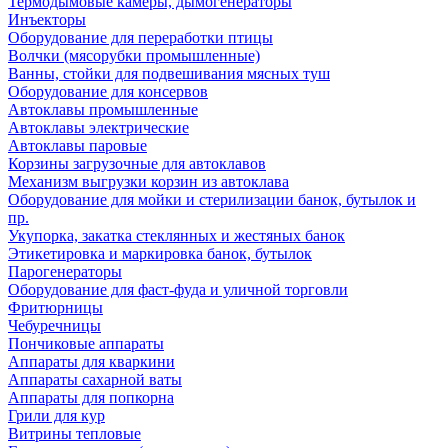
Термодымовые камеры, дымогенераторы
Инъекторы
Оборудование для переработки птицы
Волчки (мясорубки промышленные)
Ванны, стойки для подвешивания мясных туш
Оборудование для консервов
Автоклавы промышленные
Автоклавы электрические
Автоклавы паровые
Корзины загрузочные для автоклавов
Механизм выгрузки корзин из автоклава
Оборудование для мойки и стерилизации банок, бутылок и
пр.
Укупорка, закатка стеклянных и жестяных банок
Этикетировка и маркировка банок, бутылок
Парогенераторы
Оборудование для фаст-фуда и уличной торговли
Фритюрницы
Чебуречницы
Пончиковые аппараты
Аппараты для кваркини
Аппараты сахарной ваты
Аппараты для попкорна
Грили для кур
Витрины тепловые