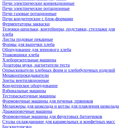
Печи электрические конвекционные
Печи электрические ротационные
Печи газовые ротационные
Печи кондитерские с блок-формами
Ферментаторы закваски
Тележки-шпильки, контейнеры, подставки, стеллажи для
хлеба
Листы подовые пекарные
Формы для выпечки хлеба
Оборудование для зернового хлеба
Упаковщики хлеба
Хлеборезательные машины
Дозаторы муки, нагнетатели теста
Опрыскиватели хлебных форм и хлебобулочных изделий
Мешкоопрокидыватели
Зонты вентиляционные
Кондитерское оборудование
Взбивальные машины
Тестораскаточные машины
Формовочные машины для печенья, пряников
Меланжеры для шоколада и котлы для плавления шоколада
Дражировочные машины
Формовочные машины для фруктовых батончиков
Столы охлаждающие для карамельных и конфетных масс
Бисквиторезки