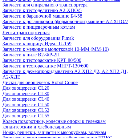
Запчасти для спирального транспортера
Запчасти к тестоделителю А2-ХПО/5
Запчасти к бараночной машине Б4-58
Запчасти к рогаликовой (формовочной) машине А2-ХПО/7
Запчасти к пищеварочным котлам
Лента транспортерная
Запчасти для оборудования Fimak
Запчасти к шприцу Идеал U-159
Запчасти к мельнице молотковой 10-ММ (ММ-10)
Запчасти к пиле В2-ФР-2П
Запчасти к тестораскатке КРТ-80/500
Запчасти к тестораскатке МНРТ-130/600
Запчасти к деже­опрокидывателю А2-ХП2-Д2, А2-ХП2-Д1,
А2-ХДЕ
Диски для овощерезок Robot Coupe
Для овощерезки CL20
Для овощерезки CL30
Для овощерезки CL40
Для овощерезки CL50
Для овощерезки CL52
Для овощерезки CL55
Колеса поворотные, колесные опоры к тележкам
кондитерским и хлебопекарным
Ножи, решетки, запчасти к мясорубкам, волчкам
Запчасти и комплектующие к оборудованию ИПКС