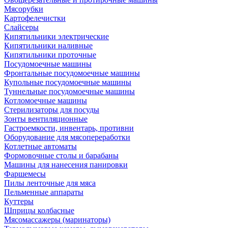
Мясорубки
Картофелечистки
Слайсеры
Кипятильники электрические
Кипятильники наливные
Кипятильники проточные
Посудомоечные машины
Фронтальные посудомоечные машины
Купольные посудомоечные машины
Туннельные посудомоечные машины
Котломоечные машины
Стерилизаторы для посуды
Зонты вентиляционные
Гастроемкости, инвентарь, противни
Оборудование для мясопереработки
Котлетные автоматы
Формовочные столы и барабаны
Машины для нанесения панировки
Фаршемесы
Пилы ленточные для мяса
Пельменные аппараты
Куттеры
Шприцы колбасные
Мясомассажеры (маринаторы)