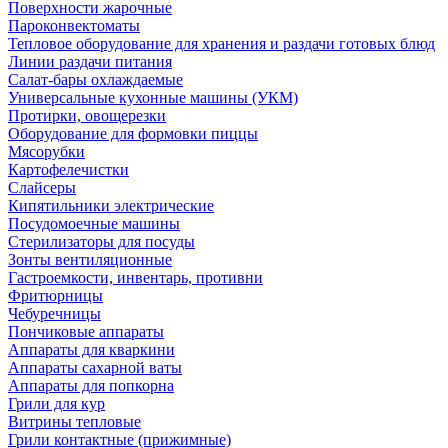
Поверхности жарочные
Пароконвектоматы
Тепловое оборудование для хранения и раздачи готовых блюд
Линии раздачи питания
Салат-бары охлаждаемые
Универсальные кухонные машины (УКМ)
Протирки, овощерезки
Оборудование для формовки пиццы
Мясорубки
Картофелечистки
Слайсеры
Кипятильники электрические
Посудомоечные машины
Стерилизаторы для посуды
Зонты вентиляционные
Гастроемкости, инвентарь, противни
Фритюрницы
Чебуречницы
Пончиковые аппараты
Аппараты для кваркини
Аппараты сахарной ваты
Аппараты для попкорна
Грили для кур
Витрины тепловые
Грили контактные (прижимные)