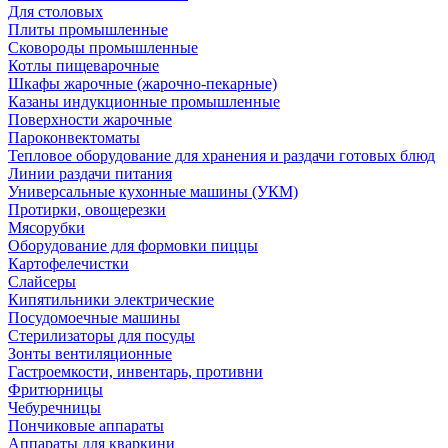
Для столовых
Плиты промышленные
Сковороды промышленные
Котлы пищеварочные
Шкафы жарочные (жарочно-пекарные)
Казаны индукционные промышленные
Поверхности жарочные
Пароконвектоматы
Тепловое оборудование для хранения и раздачи готовых блюд
Линии раздачи питания
Универсальные кухонные машины (УКМ)
Протирки, овощерезки
Мясорубки
Оборудование для формовки пиццы
Картофелечистки
Слайсеры
Кипятильники электрические
Посудомоечные машины
Стерилизаторы для посуды
Зонты вентиляционные
Гастроемкости, инвентарь, противни
Фритюрницы
Чебуречницы
Пончиковые аппараты
Аппараты для кваркини