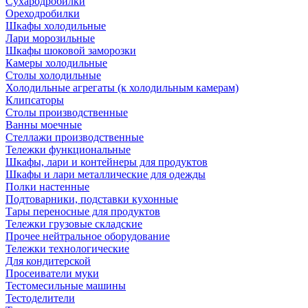
Сухародробилки
Ореходробилки
Шкафы холодильные
Лари морозильные
Шкафы шоковой заморозки
Камеры холодильные
Столы холодильные
Холодильные агрегаты (к холодильным камерам)
Клипсаторы
Столы производственные
Ванны моечные
Стеллажи производственные
Тележки функциональные
Шкафы, лари и контейнеры для продуктов
Шкафы и лари металлические для одежды
Полки настенные
Подтоварники, подставки кухонные
Тары переносные для продуктов
Тележки грузовые складские
Прочее нейтральное оборудование
Тележки технологические
Для кондитерской
Просеиватели муки
Тестомесильные машины
Тестоделители