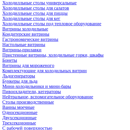
Холодилльные столы универсальные
Холодилльные столы для салатов
Холодилльные столы для пиццы
Холодилльные столы для кег
Холодилльные столы под тепловое оборудование
Витрины холодильные
Кондитерские витрины
Гастрономические витрины
Настольные витрины
Витрины-прилавки
Пристенные витрины, холодильные горки, шкафы
Бонеты
Витрины для мороженого
Комплектующие для холодильных витрин
Льдогенераторы
Бункеры для льда
Мини-холодильники и мини-бары
Пивоохладители, кегераторы
Нейтральное, вспомогательное оборудование
Столы производственные
Ванны моечные
Односекционные
Двухсекционные
Трехсекционные
С рабочей поверхностью