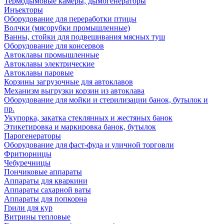
Термодымовые камеры, дымогенераторы
Инъекторы
Оборудование для переработки птицы
Волчки (мясорубки промышленные)
Ванны, стойки для подвешивания мясных туш
Оборудование для консервов
Автоклавы промышленные
Автоклавы электрические
Автоклавы паровые
Корзины загрузочные для автоклавов
Механизм выгрузки корзин из автоклава
Оборудование для мойки и стерилизации банок, бутылок и
пр.
Укупорка, закатка стеклянных и жестяных банок
Этикетировка и маркировка банок, бутылок
Парогенераторы
Оборудование для фаст-фуда и уличной торговли
Фритюрницы
Чебуречницы
Пончиковые аппараты
Аппараты для кваркини
Аппараты сахарной ваты
Аппараты для попкорна
Грили для кур
Витрины тепловые