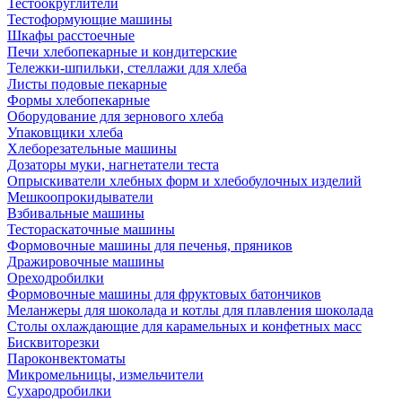
Тестоокруглители
Тестоформующие машины
Шкафы расстоечные
Печи хлебопекарные и кондитерские
Тележки-шпильки, стеллажи для хлеба
Листы подовые пекарные
Формы хлебопекарные
Оборудование для зернового хлеба
Упаковщики хлеба
Хлеборезательные машины
Дозаторы муки, нагнетатели теста
Опрыскиватели хлебных форм и хлебобулочных изделий
Мешкоопрокидыватели
Взбивальные машины
Тестораскаточные машины
Формовочные машины для печенья, пряников
Дражировочные машины
Ореходробилки
Формовочные машины для фруктовых батончиков
Меланжеры для шоколада и котлы для плавления шоколада
Столы охлаждающие для карамельных и конфетных масс
Бисквиторезки
Пароконвектоматы
Микромельницы, измельчители
Сухародробилки