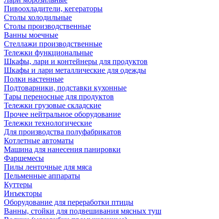
Пивоохладители, кегераторы
Столы холодильные
Столы производственные
Ванны моечные
Стеллажи производственные
Тележки функциональные
Шкафы, лари и контейнеры для продуктов
Шкафы и лари металлические для одежды
Полки настенные
Подтоварники, подставки кухонные
Тары переносные для продуктов
Тележки грузовые складские
Прочее нейтральное оборудование
Тележки технологические
Для производства полуфабрикатов
Котлетные автоматы
Машина для нанесения панировки
Фаршемесы
Пилы ленточные для мяса
Пельменные аппараты
Куттеры
Инъекторы
Оборудование для переработки птицы
Ванны, стойки для подвешивания мясных туш