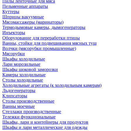
Пилы ленточные для мяса
Пельменные аппараты
Куттеры
Шприцы вакуумные
Мясомассажеры (маринаторы)
Термодымовые камеры, дымогенераторы
Инъекторы
Оборудование для переработки птицы
Ванны, стойки для подвешивания мясных туш
Волчки (мясорубки промышленные)
Мясорубки
Шкафы холодильные
Лари морозильные
Шкафы шоковой заморозки
Камеры холодильные
Столы холодильные
Холодильные агрегаты (к холодильным камерам)
Льдогенераторы
Клипсаторы
Столы производственные
Ванны моечные
Стеллажи производственные
Тележки функциональные
Шкафы, лари и контейнеры для продуктов
Шкафы и лари металлические для одежды