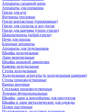
Аппараты сахарной ваты
Аппараты для попкорна
Грили для кур
Витрины тепловые
Грили контактные (прижимные)
Грили для сосисок и хот-догов
Грили для шаурмы (гирос-грили)
Шашлычницы (кебаб-грили)
Печи для пиццы
Блинные аппараты
Аппараты для трдельников
Шкафы холодильные
Лари морозильные
Шкафы шоковой заморозки
Камеры холодильные
Столы холодильные
Холодильные агрегаты (к холодильным камерам)
Столы производственные
Ванны моечные
Стеллажи производственные
Тележки функциональные
Шкафы, лари и контейнеры для продуктов
Шкафы и лари металлические для одежды
Полки настенные
Подтоварники, подставки кухонные