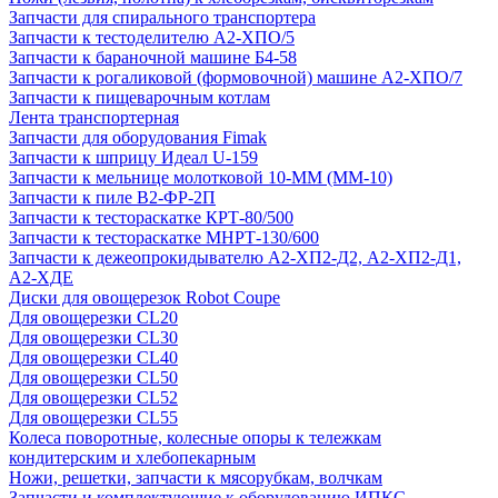
Запчасти для спирального транспортера
Запчасти к тестоделителю А2-ХПО/5
Запчасти к бараночной машине Б4-58
Запчасти к рогаликовой (формовочной) машине А2-ХПО/7
Запчасти к пищеварочным котлам
Лента транспортерная
Запчасти для оборудования Fimak
Запчасти к шприцу Идеал U-159
Запчасти к мельнице молотковой 10-ММ (ММ-10)
Запчасти к пиле В2-ФР-2П
Запчасти к тестораскатке КРТ-80/500
Запчасти к тестораскатке МНРТ-130/600
Запчасти к деже­опрокидывателю А2-ХП2-Д2, А2-ХП2-Д1,
А2-ХДЕ
Диски для овощерезок Robot Coupe
Для овощерезки CL20
Для овощерезки CL30
Для овощерезки CL40
Для овощерезки CL50
Для овощерезки CL52
Для овощерезки CL55
Колеса поворотные, колесные опоры к тележкам
кондитерским и хлебопекарным
Ножи, решетки, запчасти к мясорубкам, волчкам
Запчасти и комплектующие к оборудованию ИПКС