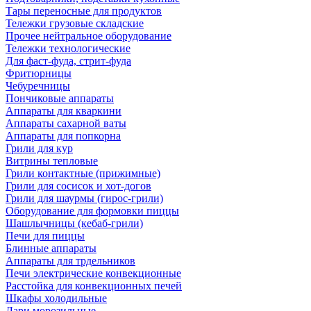
Тары переносные для продуктов
Тележки грузовые складские
Прочее нейтральное оборудование
Тележки технологические
Для фаст-фуда, стрит-фуда
Фритюрницы
Чебуречницы
Пончиковые аппараты
Аппараты для кваркини
Аппараты сахарной ваты
Аппараты для попкорна
Грили для кур
Витрины тепловые
Грили контактные (прижимные)
Грили для сосисок и хот-догов
Грили для шаурмы (гирос-грили)
Оборудование для формовки пиццы
Шашлычницы (кебаб-грили)
Печи для пиццы
Блинные аппараты
Аппараты для трдельников
Печи электрические конвекционные
Расстойка для конвекционных печей
Шкафы холодильные
Лари морозильные