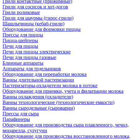
Грили контактные (прижимные)
Грили для сосисок и хот-догов
Грили роликовые
Грили для шаурмы (гирос-грили)
Шашлычницы (кебаб-грили)
Оборудование для формовки пиццы
Прессы для пиццы
Пицца-шейперы
Печи для пиццы
Печи для пиццы электрические
Печи для пиццы газовые
Блинные аппараты
Аппараты для трдельников
Оборудование для переработки молока
Ванны длительной пастеризации
Пастеризаторы-охладители молока в потоке
Оборудование для приемки, учета и фильтрации молока
Ванны охлаждения (охладители)
Ванны технологические (технологические емкости)
Ванны сыродельные (сыроварни)
Прессы для сыра
Парафинеры
Оборудование для производства сыра плавленного, чечил,
моцарелла, сулугуни
Оборудование для производства восстановленного молока,