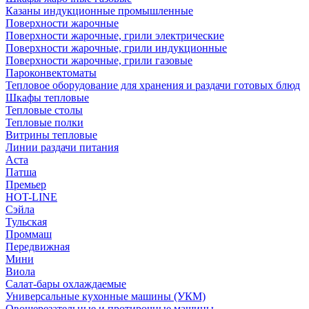
Казаны индукционные промышленные
Поверхности жарочные
Поверхности жарочные, грили электрические
Поверхности жарочные, грили индукционные
Поверхности жарочные, грили газовые
Пароконвектоматы
Тепловое оборудование для хранения и раздачи готовых блюд
Шкафы тепловые
Тепловые столы
Тепловые полки
Витрины тепловые
Линии раздачи питания
Аста
Патша
Премьер
HOT-LINE
Сэйла
Тульская
Проммаш
Передвижная
Мини
Виола
Салат-бары охлаждаемые
Универсальные кухонные машины (УКМ)
Овощерезательные и протирочные машины