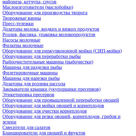
майонеза, кетчупа, соусов
Маслоизготовители (маслобойки)
Оборудование для производства творога
Творожные ванны
Пресс-тележки
Дозаторы молока, жидких и вязких продуктов
Розлив, фасовка, упаковка молокопродуктов
Насосы молочные
Фильтры молочные
Оборудование для циркуляционной мойки (СИП-мойки)
Оборудование для переработки рыбы
Рыбоочистительные машины (рыбочистки)
Машины для разделки рыбы
Филетировочные машины
Машины для нарезки рыбы
Дозаторы для розлива рассола
Закрыватели крышки (укупорщики пресервов)
Этикетировка пресервов
Оборудование для промышленной переработки овощей
Оборудование для мойки овощей и корнеплодов
Оборудование для очистки корнеплодов
Оборудование для резки овощей, корнеплодов, грибов и
зелени
Смесители для салатов
Бланширователи для овощей и фруктов