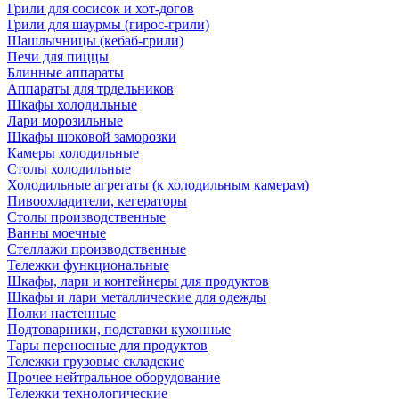
Грили для сосисок и хот-догов
Грили для шаурмы (гирос-грили)
Шашлычницы (кебаб-грили)
Печи для пиццы
Блинные аппараты
Аппараты для трдельников
Шкафы холодильные
Лари морозильные
Шкафы шоковой заморозки
Камеры холодильные
Столы холодильные
Холодильные агрегаты (к холодильным камерам)
Пивоохладители, кегераторы
Столы производственные
Ванны моечные
Стеллажи производственные
Тележки функциональные
Шкафы, лари и контейнеры для продуктов
Шкафы и лари металлические для одежды
Полки настенные
Подтоварники, подставки кухонные
Тары переносные для продуктов
Тележки грузовые складские
Прочее нейтральное оборудование
Тележки технологические