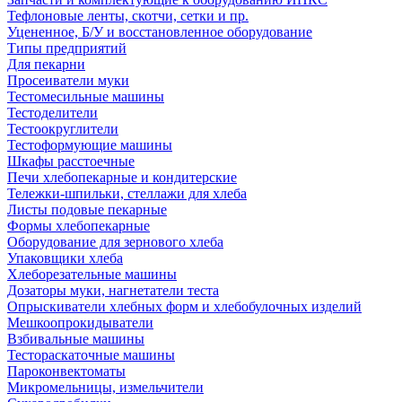
Тефлоновые ленты, скотчи, сетки и пр.
Уцененное, Б/У и восстановленное оборудование
Типы предприятий
Для пекарни
Просеиватели муки
Тестомесильные машины
Тестоделители
Тестоокруглители
Тестоформующие машины
Шкафы расстоечные
Печи хлебопекарные и кондитерские
Тележки-шпильки, стеллажи для хлеба
Листы подовые пекарные
Формы хлебопекарные
Оборудование для зернового хлеба
Упаковщики хлеба
Хлеборезательные машины
Дозаторы муки, нагнетатели теста
Опрыскиватели хлебных форм и хлебобулочных изделий
Мешкоопрокидыватели
Взбивальные машины
Тестораскаточные машины
Пароконвектоматы
Микромельницы, измельчители