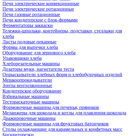
Печи электрические конвекционные
Печи электрические ротационные
Печи газовые ротационные
Печи кондитерские с блок-формами
Ферментаторы закваски
Тележки-шпильки, контейнеры, подставки, стеллажи для
хлеба
Листы подовые пекарные
Формы для выпечки хлеба
Оборудование для зернового хлеба
Упаковщики хлеба
Хлеборезательные машины
Дозаторы муки, нагнетатели теста
Опрыскиватели хлебных форм и хлебобулочных изделий
Мешкоопрокидыватели
Зонты вентиляционные
Кондитерское оборудование
Взбивальные машины
Тестораскаточные машины
Формовочные машины для печенья, пряников
Меланжеры для шоколада и котлы для плавления шоколада
Дражировочные машины
Формовочные машины для фруктовых батончиков
Столы охлаждающие для карамельных и конфетных масс
Бисквиторезки