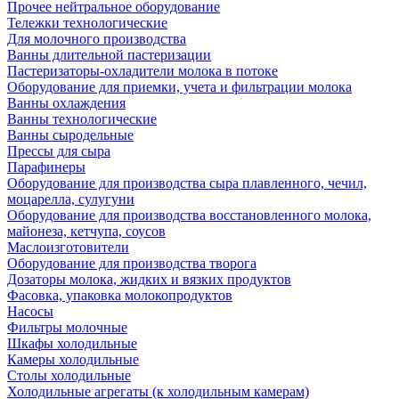
Прочее нейтральное оборудование
Тележки технологические
Для молочного производства
Ванны длительной пастеризации
Пастеризаторы-охладители молока в потоке
Оборудование для приемки, учета и фильтрации молока
Ванны охлаждения
Ванны технологические
Ванны сыродельные
Прессы для сыра
Парафинеры
Оборудование для производства сыра плавленного, чечил,
моцарелла, сулугуни
Оборудование для производства восстановленного молока,
майонеза, кетчупа, соусов
Маслоизготовители
Оборудование для производства творога
Дозаторы молока, жидких и вязких продуктов
Фасовка, упаковка молокопродуктов
Насосы
Фильтры молочные
Шкафы холодильные
Камеры холодильные
Столы холодильные
Холодильные агрегаты (к холодильным камерам)