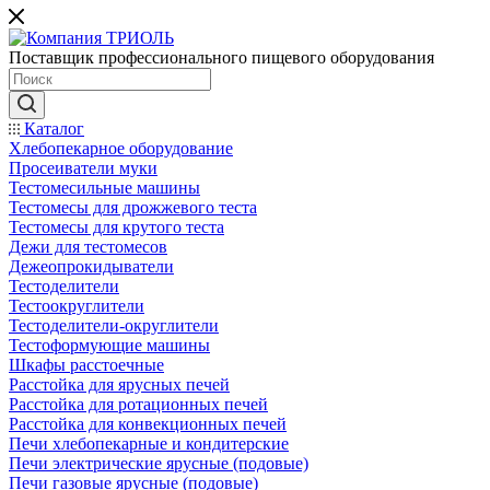
Поставщик профессионального пищевого оборудования
Каталог
Хлебопекарное оборудование
Просеиватели муки
Тестомесильные машины
Тестомесы для дрожжевого теста
Тестомесы для крутого теста
Дежи для тестомесов
Дежеопрокидыватели
Тестоделители
Тестоокруглители
Тестоделители-округлители
Тестоформующие машины
Шкафы расстоечные
Расстойка для ярусных печей
Расстойка для ротационных печей
Расстойка для конвекционных печей
Печи хлебопекарные и кондитерские
Печи электрические ярусные (подовые)
Печи газовые ярусные (подовые)