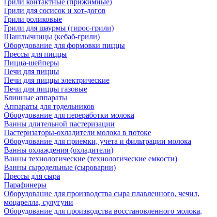
Грили контактные (прижимные)
Грили для сосисок и хот-догов
Грили роликовые
Грили для шаурмы (гирос-грили)
Шашлычницы (кебаб-грили)
Оборудование для формовки пиццы
Прессы для пиццы
Пицца-шейперы
Печи для пиццы
Печи для пиццы электрические
Печи для пиццы газовые
Блинные аппараты
Аппараты для трдельников
Оборудование для переработки молока
Ванны длительной пастеризации
Пастеризаторы-охладители молока в потоке
Оборудование для приемки, учета и фильтрации молока
Ванны охлаждения (охладители)
Ванны технологические (технологические емкости)
Ванны сыродельные (сыроварни)
Прессы для сыра
Парафинеры
Оборудование для производства сыра плавленного, чечил,
моцарелла, сулугуни
Оборудование для производства восстановленного молока,