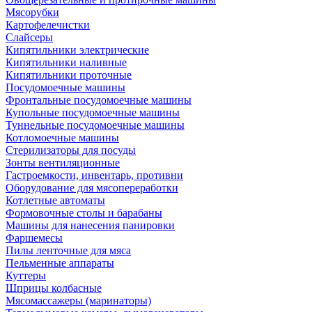
Мясорубки
Картофелечистки
Слайсеры
Кипятильники электрические
Кипятильники наливные
Кипятильники проточные
Посудомоечные машины
Фронтальные посудомоечные машины
Купольные посудомоечные машины
Туннельные посудомоечные машины
Котломоечные машины
Стерилизаторы для посуды
Зонты вентиляционные
Гастроемкости, инвентарь, противни
Оборудование для мясопереработки
Котлетные автоматы
Формовочные столы и барабаны
Машины для нанесения панировки
Фаршемесы
Пилы ленточные для мяса
Пельменные аппараты
Куттеры
Шприцы колбасные
Мясомассажеры (маринаторы)