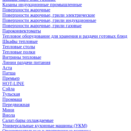
Казаны индукционные промышленные
Поверхности жарочные
Поверхности жарочные, грили электрические
Поверхности жарочные, грили индукционные
Поверхности жарочные, грили газовые
Пароконвектоматы
Тепловое оборудование для хранения и раздачи готовых блюд
Шкафы тепловые
Тепловые столы
Тепловые полки
Витрины тепловые
Линии раздачи питания
Аста
Патша
Премьер
HOT-LINE
Сэйла
Тульская
Проммаш
Передвижная
Мини
Виола
Салат-бары охлаждаемые
Универсальные кухонные машины (УКМ)
Овощерезательные и протирочные машины