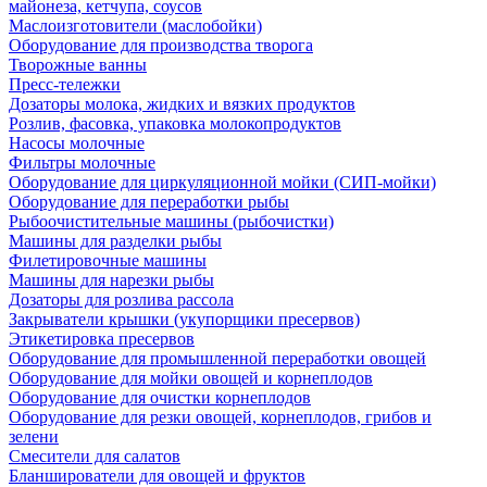
майонеза, кетчупа, соусов
Маслоизготовители (маслобойки)
Оборудование для производства творога
Творожные ванны
Пресс-тележки
Дозаторы молока, жидких и вязких продуктов
Розлив, фасовка, упаковка молокопродуктов
Насосы молочные
Фильтры молочные
Оборудование для циркуляционной мойки (СИП-мойки)
Оборудование для переработки рыбы
Рыбоочистительные машины (рыбочистки)
Машины для разделки рыбы
Филетировочные машины
Машины для нарезки рыбы
Дозаторы для розлива рассола
Закрыватели крышки (укупорщики пресервов)
Этикетировка пресервов
Оборудование для промышленной переработки овощей
Оборудование для мойки овощей и корнеплодов
Оборудование для очистки корнеплодов
Оборудование для резки овощей, корнеплодов, грибов и
зелени
Смесители для салатов
Бланширователи для овощей и фруктов