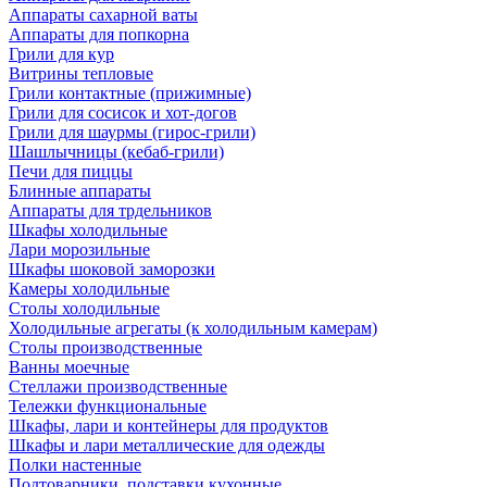
Аппараты сахарной ваты
Аппараты для попкорна
Грили для кур
Витрины тепловые
Грили контактные (прижимные)
Грили для сосисок и хот-догов
Грили для шаурмы (гирос-грили)
Шашлычницы (кебаб-грили)
Печи для пиццы
Блинные аппараты
Аппараты для трдельников
Шкафы холодильные
Лари морозильные
Шкафы шоковой заморозки
Камеры холодильные
Столы холодильные
Холодильные агрегаты (к холодильным камерам)
Столы производственные
Ванны моечные
Стеллажи производственные
Тележки функциональные
Шкафы, лари и контейнеры для продуктов
Шкафы и лари металлические для одежды
Полки настенные
Подтоварники, подставки кухонные