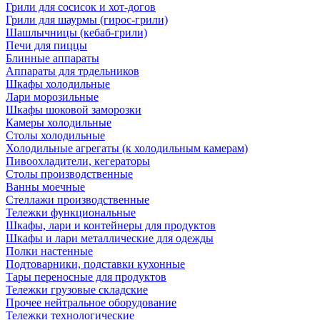
Грили для сосисок и хот-догов
Грили для шаурмы (гирос-грили)
Шашлычницы (кебаб-грили)
Печи для пиццы
Блинные аппараты
Аппараты для трдельников
Шкафы холодильные
Лари морозильные
Шкафы шоковой заморозки
Камеры холодильные
Столы холодильные
Холодильные агрегаты (к холодильным камерам)
Пивоохладители, кегераторы
Столы производственные
Ванны моечные
Стеллажи производственные
Тележки функциональные
Шкафы, лари и контейнеры для продуктов
Шкафы и лари металлические для одежды
Полки настенные
Подтоварники, подставки кухонные
Тары переносные для продуктов
Тележки грузовые складские
Прочее нейтральное оборудование
Тележки технологические