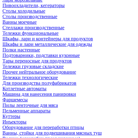
Пивоохладители, кегераторы
Столы холодильные
Столы производственные
Ванны моечные
Стеллажи производственные
Тележки функциональные
Шкафы, лари и контейнеры для продуктов
Шкафы и лари металлические для одежды
Полки настенные
Подтоварники, подставки кухонные
Тары переносные для продуктов
Тележки грузовые складские
Прочее нейтральное оборудование
Тележки технологические
Для производства полуфабрикатов
Котлетные автоматы
Машина для нанесения панировки
Фаршемесы
Пилы ленточные для мяса
Пельменные аппараты
Куттеры
Инъекторы
Оборудование для переработки птицы
Ванны, стойки для подвешивания мясных туш