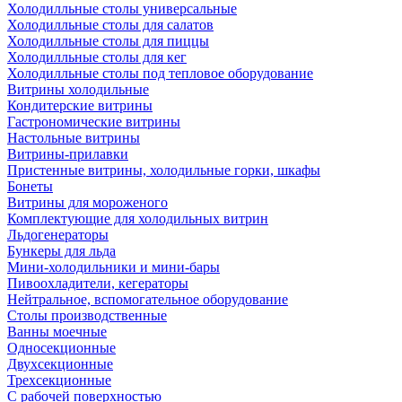
Холодилльные столы универсальные
Холодилльные столы для салатов
Холодилльные столы для пиццы
Холодилльные столы для кег
Холодилльные столы под тепловое оборудование
Витрины холодильные
Кондитерские витрины
Гастрономические витрины
Настольные витрины
Витрины-прилавки
Пристенные витрины, холодильные горки, шкафы
Бонеты
Витрины для мороженого
Комплектующие для холодильных витрин
Льдогенераторы
Бункеры для льда
Мини-холодильники и мини-бары
Пивоохладители, кегераторы
Нейтральное, вспомогательное оборудование
Столы производственные
Ванны моечные
Односекционные
Двухсекционные
Трехсекционные
С рабочей поверхностью