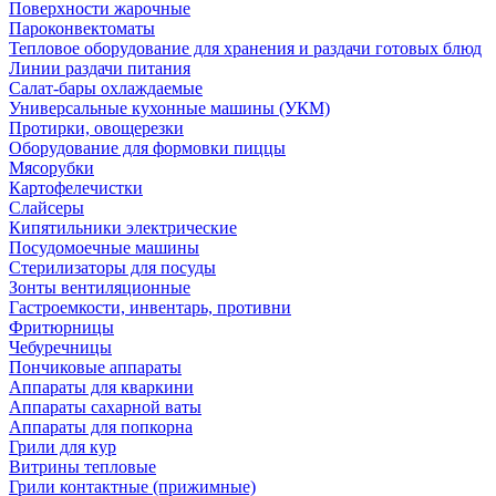
Поверхности жарочные
Пароконвектоматы
Тепловое оборудование для хранения и раздачи готовых блюд
Линии раздачи питания
Салат-бары охлаждаемые
Универсальные кухонные машины (УКМ)
Протирки, овощерезки
Оборудование для формовки пиццы
Мясорубки
Картофелечистки
Слайсеры
Кипятильники электрические
Посудомоечные машины
Стерилизаторы для посуды
Зонты вентиляционные
Гастроемкости, инвентарь, противни
Фритюрницы
Чебуречницы
Пончиковые аппараты
Аппараты для кваркини
Аппараты сахарной ваты
Аппараты для попкорна
Грили для кур
Витрины тепловые
Грили контактные (прижимные)