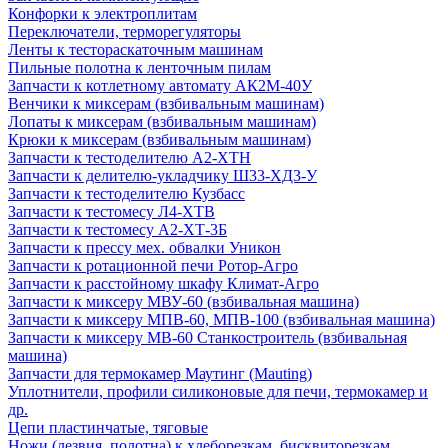
Конфорки к электроплитам
Переключатели, терморегуляторы
Ленты к тестораскаточным машинам
Пильные полотна к ленточным пилам
Запчасти к котлетному автомату АК2М-40У
Венчики к миксерам (взбивальным машинам)
Лопаты к миксерам (взбивальным машинам)
Крюки к миксерам (взбивальным машинам)
Запчасти к тестоделителю А2-ХТН
Запчасти к делителю-укладчику Ш33-ХД3-У
Запчасти к тестоделителю Кузбасс
Запчасти к тестомесу Л4-ХТВ
Запчасти к тестомесу А2-ХТ-3Б
Запчасти к прессу мех. обвалки Уникон
Запчасти к ротационной печи Ротор-Агро
Запчасти к расстойному шкафу Климат-Агро
Запчасти к миксеру МВУ-60 (взбивальная машина)
Запчасти к миксеру МПВ-60, МПВ-100 (взбивальная машина)
Запчасти к миксеру МВ-60 Станкостроитель (взбивальная
машина)
Запчасти для термокамер Маутинг (Mauting)
Уплотнители, профили силиконовые для печи, термокамер и
др.
Цепи пластинчатые, тяговые
Ножи (лезвия, полотна) к хлеборезкам, бисквиторезкам