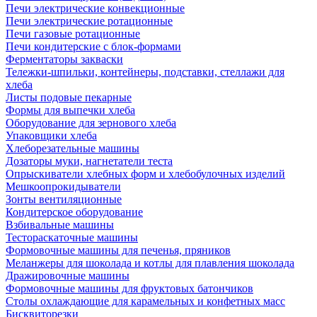
Печи электрические конвекционные
Печи электрические ротационные
Печи газовые ротационные
Печи кондитерские с блок-формами
Ферментаторы закваски
Тележки-шпильки, контейнеры, подставки, стеллажи для
хлеба
Листы подовые пекарные
Формы для выпечки хлеба
Оборудование для зернового хлеба
Упаковщики хлеба
Хлеборезательные машины
Дозаторы муки, нагнетатели теста
Опрыскиватели хлебных форм и хлебобулочных изделий
Мешкоопрокидыватели
Зонты вентиляционные
Кондитерское оборудование
Взбивальные машины
Тестораскаточные машины
Формовочные машины для печенья, пряников
Меланжеры для шоколада и котлы для плавления шоколада
Дражировочные машины
Формовочные машины для фруктовых батончиков
Столы охлаждающие для карамельных и конфетных масс
Бисквиторезки