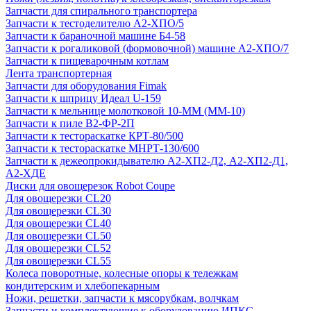
Запчасти для спирального транспортера
Запчасти к тестоделителю А2-ХПО/5
Запчасти к бараночной машине Б4-58
Запчасти к рогаликовой (формовочной) машине А2-ХПО/7
Запчасти к пищеварочным котлам
Лента транспортерная
Запчасти для оборудования Fimak
Запчасти к шприцу Идеал U-159
Запчасти к мельнице молотковой 10-ММ (ММ-10)
Запчасти к пиле В2-ФР-2П
Запчасти к тестораскатке КРТ-80/500
Запчасти к тестораскатке МНРТ-130/600
Запчасти к деже­опрокидывателю А2-ХП2-Д2, А2-ХП2-Д1,
А2-ХДЕ
Диски для овощерезок Robot Coupe
Для овощерезки CL20
Для овощерезки CL30
Для овощерезки CL40
Для овощерезки CL50
Для овощерезки CL52
Для овощерезки CL55
Колеса поворотные, колесные опоры к тележкам
кондитерским и хлебопекарным
Ножи, решетки, запчасти к мясорубкам, волчкам
Запчасти и комплектующие к оборудованию ИПКС