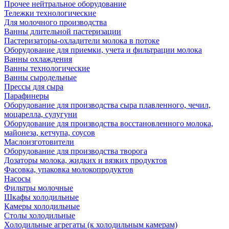
Прочее нейтральное оборудование
Тележки технологические
Для молочного производства
Ванны длительной пастеризации
Пастеризаторы-охладители молока в потоке
Оборудование для приемки, учета и фильтрации молока
Ванны охлаждения
Ванны технологические
Ванны сыродельные
Прессы для сыра
Парафинеры
Оборудование для производства сыра плавленного, чечил,
моцарелла, сулугуни
Оборудование для производства восстановленного молока,
майонеза, кетчупа, соусов
Маслоизготовители
Оборудование для производства творога
Дозаторы молока, жидких и вязких продуктов
Фасовка, упаковка молокопродуктов
Насосы
Фильтры молочные
Шкафы холодильные
Камеры холодильные
Столы холодильные
Холодильные агрегаты (к холодильным камерам)