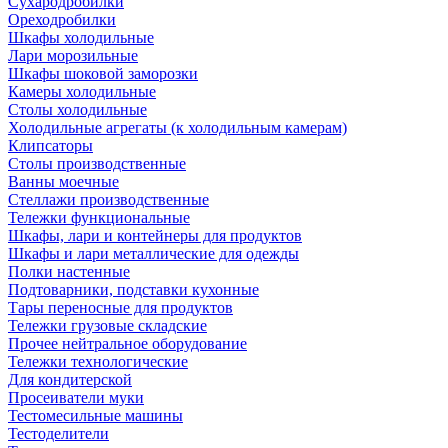
Сухародробилки
Ореходробилки
Шкафы холодильные
Лари морозильные
Шкафы шоковой заморозки
Камеры холодильные
Столы холодильные
Холодильные агрегаты (к холодильным камерам)
Клипсаторы
Столы производственные
Ванны моечные
Стеллажи производственные
Тележки функциональные
Шкафы, лари и контейнеры для продуктов
Шкафы и лари металлические для одежды
Полки настенные
Подтоварники, подставки кухонные
Тары переносные для продуктов
Тележки грузовые складские
Прочее нейтральное оборудование
Тележки технологические
Для кондитерской
Просеиватели муки
Тестомесильные машины
Тестоделители