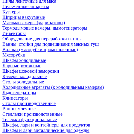
Пилы ленточные для мяса
Пельменные аппараты
Куттеры
Шприцы вакуумные
Мясомассажеры (маринаторы)
Термодымовые камеры, дымогенераторы
Инъекторы
Оборудование для переработки птицы
Ванны, стойки для подвешивания мясных туш
Волчки (мясорубки промышленные)
Мясорубки
Шкафы холодильные
Лари морозильные
Шкафы шоковой заморозки
Камеры холодильные
Столы холодильные
Холодильные агрегаты (к холодильным камерам)
Льдогенераторы
Клипсаторы
Столы производственные
Ванны моечные
Стеллажи производственные
Тележки функциональные
Шкафы, лари и контейнеры для продуктов
Шкафы и лари металлические для одежды