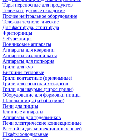
Тары переносные для продуктов
Тележки грузовые складские
Прочее нейтральное оборудование
Тележки технологические
Для фаст-фуда, стрит-фуда
Фритюрницы
Чебуречницы
Пончиковые аппараты
Аппараты для кваркини
Аппараты сахарной ваты
Аппараты для попкорна
Грили для кур
Витрины тепловые
Грили контактные (прижимные)
Грили для сосисок и хот-догов
Грили для шаурмы (гирос-грили)
Оборудование для формовки пиццы
Шашлычницы (кебаб-грили)
Печи для пиццы
Блинные аппараты
Аппараты для трдельников
Печи электрические конвекционные
Расстойка для конвекционных печей
Шкафы холодильные
Лари морозильные