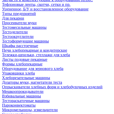
Тефлоновые ленты, скотчи, сетки и пр.
Уцененное, Б/У и восстановленное оборудование
Типы предприятий
Для пекарни
Просеиватели муки
Тестомесильные машины
Тестоделители
Тестоокруглители
Тестоформующие машины
Шкафы расстоечные
Печи хлебопекарные и кондитерские
Тележки-шпильки, стеллажи для хлеба
Листы подовые пекарные
Формы хлебопекарные
Оборудование для зернового хлеба
Упаковщики хлеба
Хлеборезательные машины
Дозаторы муки, нагнетатели теста
Опрыскиватели хлебных форм и хлебобулочных изделий
Мешкоопрокидыватели
Взбивальные машины
Тестораскаточные машины
Пароконвектоматы
Микромельницы, измельчители