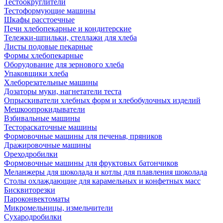
Тестоокруглители
Тестоформующие машины
Шкафы расстоечные
Печи хлебопекарные и кондитерские
Тележки-шпильки, стеллажи для хлеба
Листы подовые пекарные
Формы хлебопекарные
Оборудование для зернового хлеба
Упаковщики хлеба
Хлеборезательные машины
Дозаторы муки, нагнетатели теста
Опрыскиватели хлебных форм и хлебобулочных изделий
Мешкоопрокидыватели
Взбивальные машины
Тестораскаточные машины
Формовочные машины для печенья, пряников
Дражировочные машины
Ореходробилки
Формовочные машины для фруктовых батончиков
Меланжеры для шоколада и котлы для плавления шоколада
Столы охлаждающие для карамельных и конфетных масс
Бисквиторезки
Пароконвектоматы
Микромельницы, измельчители
Сухародробилки