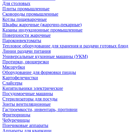
Для столовых
Плиты промышленные
Сковороды промышленные
Котлы пищеварочные
Шкафы жарочные (жарочно-пекарные)
Казаны индукционные промышленные
Поверхности жарочные
Пароконвектоматы
Тепловое оборудование для хранения и раздачи готовых блюд
Линии раздачи питания
Универсальные кухонные машины (УКМ)
Протирки, овощерезки
Мясорубки
Оборудование для формовки пиццы
Картофелечистки
Слайсеры
Кипятильники электрические
Посудомоечные машины
Стерилизаторы для посуды
Зонты вентиляционные
Гастроемкости, инвентарь, противни
Фритюрницы
Чебуречницы
Пончиковые аппараты
Аппараты для кваркини