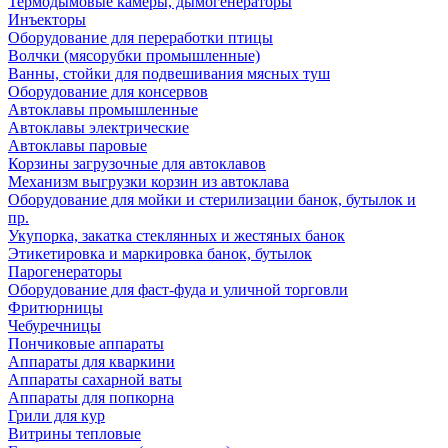
Термодымовые камеры, дымогенераторы
Инъекторы
Оборудование для переработки птицы
Волчки (мясорубки промышленные)
Ванны, стойки для подвешивания мясных туш
Оборудование для консервов
Автоклавы промышленные
Автоклавы электрические
Автоклавы паровые
Корзины загрузочные для автоклавов
Механизм выгрузки корзин из автоклава
Оборудование для мойки и стерилизации банок, бутылок и
пр.
Укупорка, закатка стеклянных и жестяных банок
Этикетировка и маркировка банок, бутылок
Парогенераторы
Оборудование для фаст-фуда и уличной торговли
Фритюрницы
Чебуречницы
Пончиковые аппараты
Аппараты для кваркини
Аппараты сахарной ваты
Аппараты для попкорна
Грили для кур
Витрины тепловые