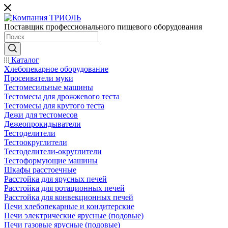
Поставщик профессионального пищевого оборудования
Каталог
Хлебопекарное оборудование
Просеиватели муки
Тестомесильные машины
Тестомесы для дрожжевого теста
Тестомесы для крутого теста
Дежи для тестомесов
Дежеопрокидыватели
Тестоделители
Тестоокруглители
Тестоделители-округлители
Тестоформующие машины
Шкафы расстоечные
Расстойка для ярусных печей
Расстойка для ротационных печей
Расстойка для конвекционных печей
Печи хлебопекарные и кондитерские
Печи электрические ярусные (подовые)
Печи газовые ярусные (подовые)