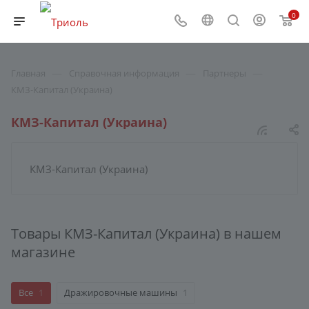
0
—
—
—
Главная
Справочная информация
Партнеры
КМЗ-Капитал (Украина)
КМЗ-Капитал (Украина)
КМЗ-Капитал (Украина)
Товары КМЗ-Капитал (Украина) в нашем
магазине
Все
1
Дражировочные машины
1