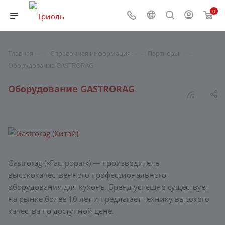
0
—
—
—
Главная
Справочная информация
Партнеры
Оборудование GASTRORAG
Оборудование GASTRORAG
Gastrorag («Гастрораг») — производитель
высококачественного профессионального
оборудования для кухонь. Бренд успешно существует
на рынке более 10 лет и предлагает технику высокого
качества по доступной цене.