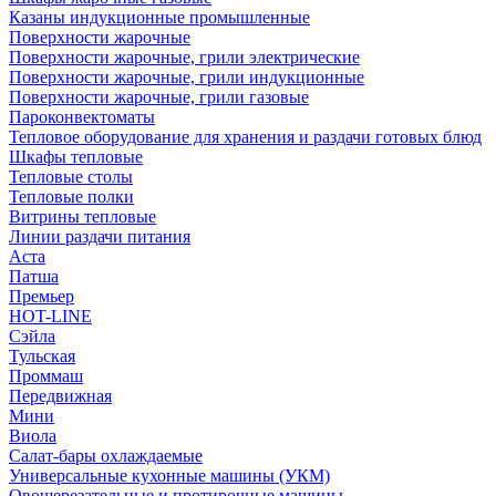
Казаны индукционные промышленные
Поверхности жарочные
Поверхности жарочные, грили электрические
Поверхности жарочные, грили индукционные
Поверхности жарочные, грили газовые
Пароконвектоматы
Тепловое оборудование для хранения и раздачи готовых блюд
Шкафы тепловые
Тепловые столы
Тепловые полки
Витрины тепловые
Линии раздачи питания
Аста
Патша
Премьер
HOT-LINE
Сэйла
Тульская
Проммаш
Передвижная
Мини
Виола
Салат-бары охлаждаемые
Универсальные кухонные машины (УКМ)
Овощерезательные и протирочные машины