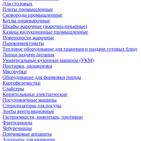
Для столовых
Плиты промышленные
Сковороды промышленные
Котлы пищеварочные
Шкафы жарочные (жарочно-пекарные)
Казаны индукционные промышленные
Поверхности жарочные
Пароконвектоматы
Тепловое оборудование для хранения и раздачи готовых блюд
Линии раздачи питания
Универсальные кухонные машины (УКМ)
Протирки, овощерезки
Мясорубки
Оборудование для формовки пиццы
Картофелечистки
Слайсеры
Кипятильники электрические
Посудомоечные машины
Стерилизаторы для посуды
Зонты вентиляционные
Гастроемкости, инвентарь, противни
Фритюрницы
Чебуречницы
Пончиковые аппараты
Аппараты для кваркини