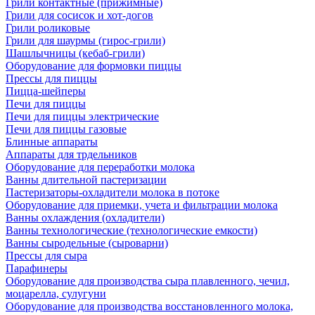
Грили контактные (прижимные)
Грили для сосисок и хот-догов
Грили роликовые
Грили для шаурмы (гирос-грили)
Шашлычницы (кебаб-грили)
Оборудование для формовки пиццы
Прессы для пиццы
Пицца-шейперы
Печи для пиццы
Печи для пиццы электрические
Печи для пиццы газовые
Блинные аппараты
Аппараты для трдельников
Оборудование для переработки молока
Ванны длительной пастеризации
Пастеризаторы-охладители молока в потоке
Оборудование для приемки, учета и фильтрации молока
Ванны охлаждения (охладители)
Ванны технологические (технологические емкости)
Ванны сыродельные (сыроварни)
Прессы для сыра
Парафинеры
Оборудование для производства сыра плавленного, чечил,
моцарелла, сулугуни
Оборудование для производства восстановленного молока,