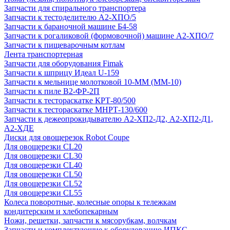
Запчасти для спирального транспортера
Запчасти к тестоделителю А2-ХПО/5
Запчасти к бараночной машине Б4-58
Запчасти к рогаликовой (формовочной) машине А2-ХПО/7
Запчасти к пищеварочным котлам
Лента транспортерная
Запчасти для оборудования Fimak
Запчасти к шприцу Идеал U-159
Запчасти к мельнице молотковой 10-ММ (ММ-10)
Запчасти к пиле В2-ФР-2П
Запчасти к тестораскатке КРТ-80/500
Запчасти к тестораскатке МНРТ-130/600
Запчасти к деже­опрокидывателю А2-ХП2-Д2, А2-ХП2-Д1,
А2-ХДЕ
Диски для овощерезок Robot Coupe
Для овощерезки CL20
Для овощерезки CL30
Для овощерезки CL40
Для овощерезки CL50
Для овощерезки CL52
Для овощерезки CL55
Колеса поворотные, колесные опоры к тележкам
кондитерским и хлебопекарным
Ножи, решетки, запчасти к мясорубкам, волчкам
Запчасти и комплектующие к оборудованию ИПКС