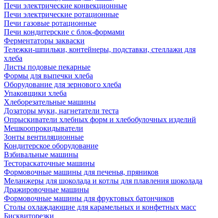
Печи электрические конвекционные
Печи электрические ротационные
Печи газовые ротационные
Печи кондитерские с блок-формами
Ферментаторы закваски
Тележки-шпильки, контейнеры, подставки, стеллажи для
хлеба
Листы подовые пекарные
Формы для выпечки хлеба
Оборудование для зернового хлеба
Упаковщики хлеба
Хлеборезательные машины
Дозаторы муки, нагнетатели теста
Опрыскиватели хлебных форм и хлебобулочных изделий
Мешкоопрокидыватели
Зонты вентиляционные
Кондитерское оборудование
Взбивальные машины
Тестораскаточные машины
Формовочные машины для печенья, пряников
Меланжеры для шоколада и котлы для плавления шоколада
Дражировочные машины
Формовочные машины для фруктовых батончиков
Столы охлаждающие для карамельных и конфетных масс
Бисквиторезки