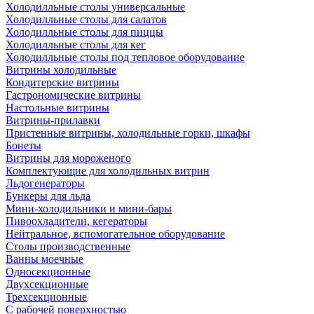
Холодилльные столы универсальные
Холодилльные столы для салатов
Холодилльные столы для пиццы
Холодилльные столы для кег
Холодилльные столы под тепловое оборудование
Витрины холодильные
Кондитерские витрины
Гастрономические витрины
Настольные витрины
Витрины-прилавки
Пристенные витрины, холодильные горки, шкафы
Бонеты
Витрины для мороженого
Комплектующие для холодильных витрин
Льдогенераторы
Бункеры для льда
Мини-холодильники и мини-бары
Пивоохладители, кегераторы
Нейтральное, вспомогательное оборудование
Столы производственные
Ванны моечные
Односекционные
Двухсекционные
Трехсекционные
С рабочей поверхностью