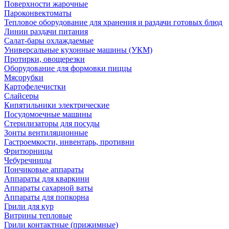
Поверхности жарочные
Пароконвектоматы
Тепловое оборудование для хранения и раздачи готовых блюд
Линии раздачи питания
Салат-бары охлаждаемые
Универсальные кухонные машины (УКМ)
Протирки, овощерезки
Оборудование для формовки пиццы
Мясорубки
Картофелечистки
Слайсеры
Кипятильники электрические
Посудомоечные машины
Стерилизаторы для посуды
Зонты вентиляционные
Гастроемкости, инвентарь, противни
Фритюрницы
Чебуречницы
Пончиковые аппараты
Аппараты для кваркини
Аппараты сахарной ваты
Аппараты для попкорна
Грили для кур
Витрины тепловые
Грили контактные (прижимные)