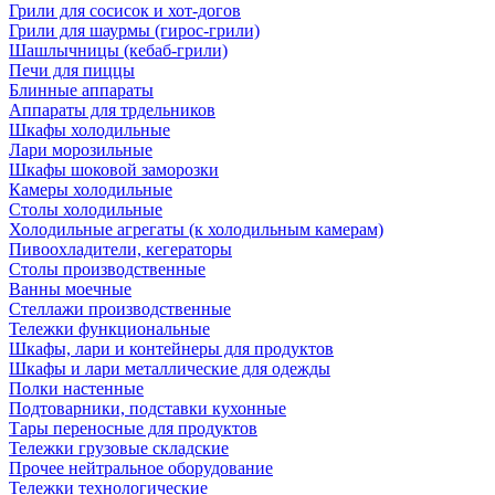
Грили для сосисок и хот-догов
Грили для шаурмы (гирос-грили)
Шашлычницы (кебаб-грили)
Печи для пиццы
Блинные аппараты
Аппараты для трдельников
Шкафы холодильные
Лари морозильные
Шкафы шоковой заморозки
Камеры холодильные
Столы холодильные
Холодильные агрегаты (к холодильным камерам)
Пивоохладители, кегераторы
Столы производственные
Ванны моечные
Стеллажи производственные
Тележки функциональные
Шкафы, лари и контейнеры для продуктов
Шкафы и лари металлические для одежды
Полки настенные
Подтоварники, подставки кухонные
Тары переносные для продуктов
Тележки грузовые складские
Прочее нейтральное оборудование
Тележки технологические