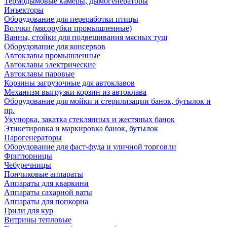
Термодымовые камеры, дымогенераторы
Инъекторы
Оборудование для переработки птицы
Волчки (мясорубки промышленные)
Ванны, стойки для подвешивания мясных туш
Оборудование для консервов
Автоклавы промышленные
Автоклавы электрические
Автоклавы паровые
Корзины загрузочные для автоклавов
Механизм выгрузки корзин из автоклава
Оборудование для мойки и стерилизации банок, бутылок и
пр.
Укупорка, закатка стеклянных и жестяных банок
Этикетировка и маркировка банок, бутылок
Парогенераторы
Оборудование для фаст-фуда и уличной торговли
Фритюрницы
Чебуречницы
Пончиковые аппараты
Аппараты для кваркини
Аппараты сахарной ваты
Аппараты для попкорна
Грили для кур
Витрины тепловые