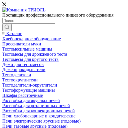
Поставщик профессионального пищевого оборудования
Каталог
Хлебопекарное оборудование
Просеиватели муки
Тестомесильные машины
Тестомесы для дрожжевого теста
Тестомесы для крутого теста
Дежи для тестомесов
Дежеопрокидыватели
Тестоделители
Тестоокруглители
Тестоделители-округлители
Тестоформующие машины
Шкафы расстоечные
Расстойка для ярусных печей
Расстойка для ротационных печей
Расстойка для конвекционных печей
Печи хлебопекарные и кондитерские
Печи электрические ярусные (подовые)
Печи газовые ярусные (подовые)