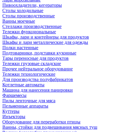
Пивоохладители, кегераторы
Столы холодильные
Столы производственные
Ванны моечные
Стеллажи производственные
Тележки функциональные
Шкафы, лари и контейнеры для продуктов
Шкафы и лари металлические для одежды
Полки настенные
Подтоварники, подставки кухонные
Тары переносные для продуктов
Тележки грузовые складские
Прочее нейтральное оборудование
Тележки технологические
Для производства полуфабрикатов
Котлетные автоматы
Машина для нанесения панировки
Фаршемесы
Пилы ленточные для мяса
Пельменные аппараты
Куттеры
Инъекторы
Оборудование для переработки птицы
Ванны, стойки для подвешивания мясных туш