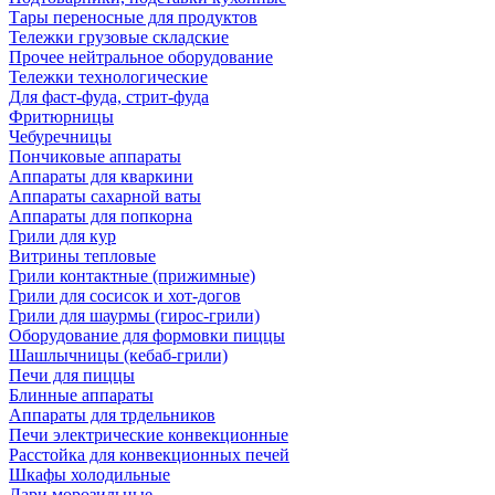
Тары переносные для продуктов
Тележки грузовые складские
Прочее нейтральное оборудование
Тележки технологические
Для фаст-фуда, стрит-фуда
Фритюрницы
Чебуречницы
Пончиковые аппараты
Аппараты для кваркини
Аппараты сахарной ваты
Аппараты для попкорна
Грили для кур
Витрины тепловые
Грили контактные (прижимные)
Грили для сосисок и хот-догов
Грили для шаурмы (гирос-грили)
Оборудование для формовки пиццы
Шашлычницы (кебаб-грили)
Печи для пиццы
Блинные аппараты
Аппараты для трдельников
Печи электрические конвекционные
Расстойка для конвекционных печей
Шкафы холодильные
Лари морозильные