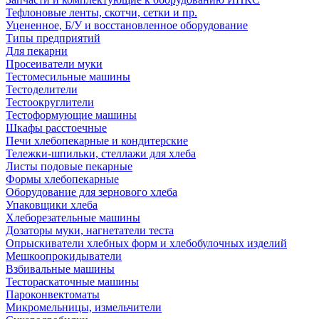
Тефлоновые ленты, скотчи, сетки и пр.
Уцененное, Б/У и восстановленное оборудование
Типы предприятий
Для пекарни
Просеиватели муки
Тестомесильные машины
Тестоделители
Тестоокруглители
Тестоформующие машины
Шкафы расстоечные
Печи хлебопекарные и кондитерские
Тележки-шпильки, стеллажи для хлеба
Листы подовые пекарные
Формы хлебопекарные
Оборудование для зернового хлеба
Упаковщики хлеба
Хлеборезательные машины
Дозаторы муки, нагнетатели теста
Опрыскиватели хлебных форм и хлебобулочных изделий
Мешкоопрокидыватели
Взбивальные машины
Тестораскаточные машины
Пароконвектоматы
Микромельницы, измельчители