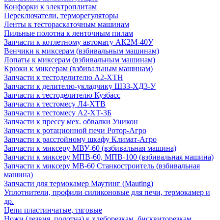
Конфорки к электроплитам
Переключатели, терморегуляторы
Ленты к тестораскаточным машинам
Пильные полотна к ленточным пилам
Запчасти к котлетному автомату АК2М-40У
Венчики к миксерам (взбивальным машинам)
Лопаты к миксерам (взбивальным машинам)
Крюки к миксерам (взбивальным машинам)
Запчасти к тестоделителю А2-ХТН
Запчасти к делителю-укладчику Ш33-ХД3-У
Запчасти к тестоделителю Кузбасс
Запчасти к тестомесу Л4-ХТВ
Запчасти к тестомесу А2-ХТ-3Б
Запчасти к прессу мех. обвалки Уникон
Запчасти к ротационной печи Ротор-Агро
Запчасти к расстойному шкафу Климат-Агро
Запчасти к миксеру МВУ-60 (взбивальная машина)
Запчасти к миксеру МПВ-60, МПВ-100 (взбивальная машина)
Запчасти к миксеру МВ-60 Станкостроитель (взбивальная
машина)
Запчасти для термокамер Маутинг (Mauting)
Уплотнители, профили силиконовые для печи, термокамер и
др.
Цепи пластинчатые, тяговые
Ножи (лезвия, полотна) к хлеборезкам, бисквиторезкам