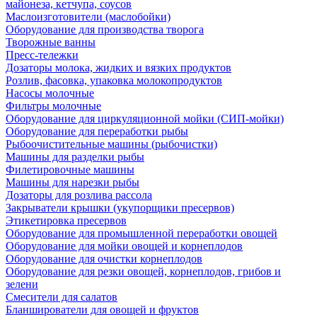
майонеза, кетчупа, соусов
Маслоизготовители (маслобойки)
Оборудование для производства творога
Творожные ванны
Пресс-тележки
Дозаторы молока, жидких и вязких продуктов
Розлив, фасовка, упаковка молокопродуктов
Насосы молочные
Фильтры молочные
Оборудование для циркуляционной мойки (СИП-мойки)
Оборудование для переработки рыбы
Рыбоочистительные машины (рыбочистки)
Машины для разделки рыбы
Филетировочные машины
Машины для нарезки рыбы
Дозаторы для розлива рассола
Закрыватели крышки (укупорщики пресервов)
Этикетировка пресервов
Оборудование для промышленной переработки овощей
Оборудование для мойки овощей и корнеплодов
Оборудование для очистки корнеплодов
Оборудование для резки овощей, корнеплодов, грибов и
зелени
Смесители для салатов
Бланширователи для овощей и фруктов