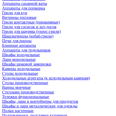
Аппараты сахарной ваты
Аппараты для попкорна
Грили для кур
Витрины тепловые
Грили контактные (прижимные)
Грили для сосисок и хот-догов
Грили для шаурмы (гирос-грили)
Шашлычницы (кебаб-грили)
Печи для пиццы
Блинные аппараты
Аппараты для трдельников
Шкафы холодильные
Лари морозильные
Шкафы шоковой заморозки
Камеры холодильные
Столы холодильные
Холодильные агрегаты (к холодильным камерам)
Столы производственные
Ванны моечные
Стеллажи производственные
Тележки функциональные
Шкафы, лари и контейнеры для продуктов
Шкафы и лари металлические для одежды
Полки настенные
Подтоварники, подставки кухонные