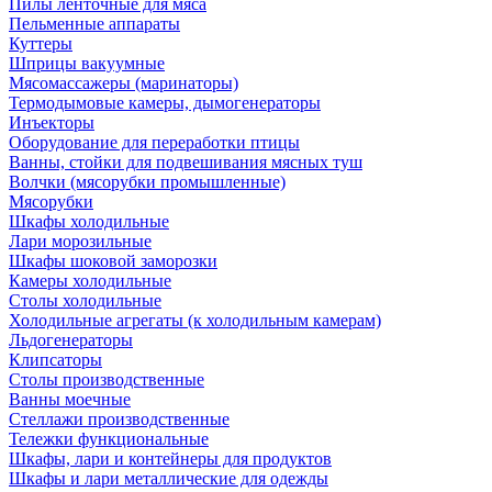
Пилы ленточные для мяса
Пельменные аппараты
Куттеры
Шприцы вакуумные
Мясомассажеры (маринаторы)
Термодымовые камеры, дымогенераторы
Инъекторы
Оборудование для переработки птицы
Ванны, стойки для подвешивания мясных туш
Волчки (мясорубки промышленные)
Мясорубки
Шкафы холодильные
Лари морозильные
Шкафы шоковой заморозки
Камеры холодильные
Столы холодильные
Холодильные агрегаты (к холодильным камерам)
Льдогенераторы
Клипсаторы
Столы производственные
Ванны моечные
Стеллажи производственные
Тележки функциональные
Шкафы, лари и контейнеры для продуктов
Шкафы и лари металлические для одежды