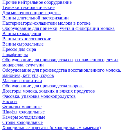
Прочее нейтральное оборудование
Тележки технологические
Для молочного производства
Ванны длительной пастеризации
Пастеризаторы-охладители молока в потоке
Оборудование для приемки, учета и фильтрации молока
Ванны охлаждения
Ванны технологические
Ванны сыродельные
Прессы для сыра
Парафинеры
Оборудование для производства сыра плавленного, чечил,
моцарелла, сулугуни
Оборудование для производства восстановленного молока,
майонеза, кетчупа, соусов
Маслоизготовители
Оборудование для производства творога
Дозаторы молока, жидких и вязких продуктов
Фасовка, упаковка молокопродуктов
Насосы
Фильтры молочные
Шкафы холодильные
Камеры холодильные
Столы холодильные
Холодильные агрегаты (к холодильным камерам)