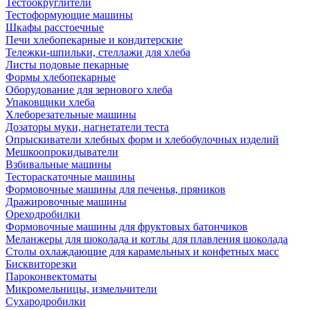
Тестоокруглители
Тестоформующие машины
Шкафы расстоечные
Печи хлебопекарные и кондитерские
Тележки-шпильки, стеллажи для хлеба
Листы подовые пекарные
Формы хлебопекарные
Оборудование для зернового хлеба
Упаковщики хлеба
Хлеборезательные машины
Дозаторы муки, нагнетатели теста
Опрыскиватели хлебных форм и хлебобулочных изделий
Мешкоопрокидыватели
Взбивальные машины
Тестораскаточные машины
Формовочные машины для печенья, пряников
Дражировочные машины
Ореходробилки
Формовочные машины для фруктовых батончиков
Меланжеры для шоколада и котлы для плавления шоколада
Столы охлаждающие для карамельных и конфетных масс
Бисквиторезки
Пароконвектоматы
Микромельницы, измельчители
Сухародробилки