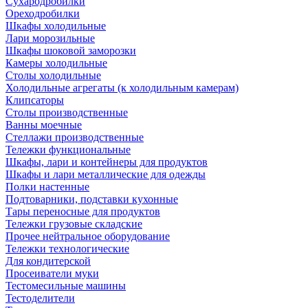
Сухародробилки
Ореходробилки
Шкафы холодильные
Лари морозильные
Шкафы шоковой заморозки
Камеры холодильные
Столы холодильные
Холодильные агрегаты (к холодильным камерам)
Клипсаторы
Столы производственные
Ванны моечные
Стеллажи производственные
Тележки функциональные
Шкафы, лари и контейнеры для продуктов
Шкафы и лари металлические для одежды
Полки настенные
Подтоварники, подставки кухонные
Тары переносные для продуктов
Тележки грузовые складские
Прочее нейтральное оборудование
Тележки технологические
Для кондитерской
Просеиватели муки
Тестомесильные машины
Тестоделители