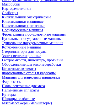
Мясорубки
Картофелечистки
Слайсеры
Кипятильники электрические
Кипятильники наливные
Кипятильники проточные
Посудомоечные машины
Фронтальные посудомоечные машины
Купольные посудомоечные машины
Туннельные посудомоечные машины
Котломоечные машины
Стерилизаторы для посуды
Зонты вентиляционные
Гастроемкости, инвентарь, противни
Оборудование для мясопереработки
Котлетные автоматы
Формовочные столы и барабаны
Машины для нанесения панировки
Фаршемесы
Пилы ленточные для мяса
Пельменные аппараты
Куттеры
Шприцы колбасные
Мясомассажеры (маринаторы)