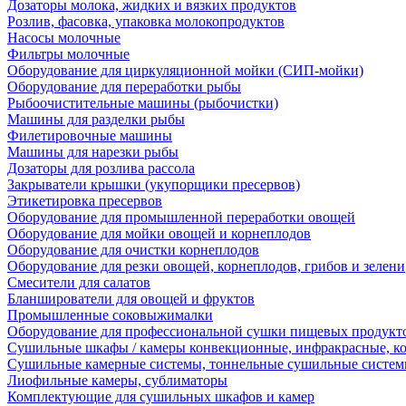
Дозаторы молока, жидких и вязких продуктов
Розлив, фасовка, упаковка молокопродуктов
Насосы молочные
Фильтры молочные
Оборудование для циркуляционной мойки (СИП-мойки)
Оборудование для переработки рыбы
Рыбоочистительные машины (рыбочистки)
Машины для разделки рыбы
Филетировочные машины
Машины для нарезки рыбы
Дозаторы для розлива рассола
Закрыватели крышки (укупорщики пресервов)
Этикетировка пресервов
Оборудование для промышленной переработки овощей
Оборудование для мойки овощей и корнеплодов
Оборудование для очистки корнеплодов
Оборудование для резки овощей, корнеплодов, грибов и зелени
Смесители для салатов
Бланширователи для овощей и фруктов
Промышленные соковыжималки
Оборудование для профессиональной сушки пищевых продукто
Сушильные шкафы / камеры конвекционные, инфракрасные, к
Сушильные камерные системы, тоннельные сушильные систе
Лиофильные камеры, сублиматоры
Комплектующие для сушильных шкафов и камер