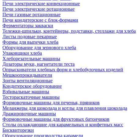
Печи электрические конвекционные
Печи электрические ротационные
Печи газовые ротационные
Печи кондитерские с блок-формами
Ферментаторы закваски
Тележки-шпильки, контейнеры, подставки, стеллажи для хлеба
Листы подовые пекарные
Формы для выпечки хлеба
Оборудование для зернового хлеба
Упаковщики хлеба
Хлеборезательные машины
Дозаторы муки, нагнетатели теста
Опрыскиватели хлебных форм и хлебобулочных изделий
Мешкоопрокидыватели
Зонты вентиляционные
Кондитерское оборудование
Взбивальные машины
Тестораскаточные машины
Формовочные машины для печенья, пряников
Меланжеры для шоколада и котлы для плавления шоколада
Дражировочные машины
Формовочные машины для фруктовых батончиков
Столы охлаждающие для карамельных и конфетных масс
Бисквиторезки
Оборудование производства карамели