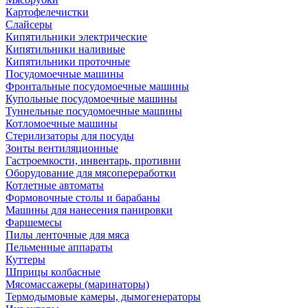
Картофелечистки
Слайсеры
Кипятильники электрические
Кипятильники наливные
Кипятильники проточные
Посудомоечные машины
Фронтальные посудомоечные машины
Купольные посудомоечные машины
Туннельные посудомоечные машины
Котломоечные машины
Стерилизаторы для посуды
Зонты вентиляционные
Гастроемкости, инвентарь, противни
Оборудование для мясопереработки
Котлетные автоматы
Формовочные столы и барабаны
Машины для нанесения панировки
Фаршемесы
Пилы ленточные для мяса
Пельменные аппараты
Куттеры
Шприцы колбасные
Мясомассажеры (маринаторы)
Термодымовые камеры, дымогенераторы