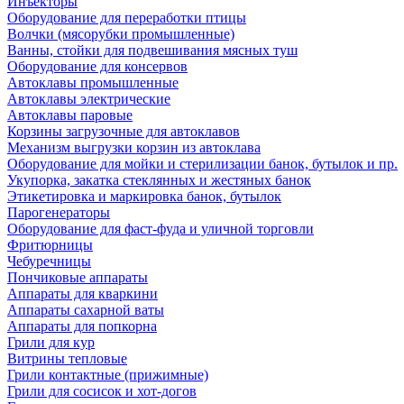
Инъекторы
Оборудование для переработки птицы
Волчки (мясорубки промышленные)
Ванны, стойки для подвешивания мясных туш
Оборудование для консервов
Автоклавы промышленные
Автоклавы электрические
Автоклавы паровые
Корзины загрузочные для автоклавов
Механизм выгрузки корзин из автоклава
Оборудование для мойки и стерилизации банок, бутылок и пр.
Укупорка, закатка стеклянных и жестяных банок
Этикетировка и маркировка банок, бутылок
Парогенераторы
Оборудование для фаст-фуда и уличной торговли
Фритюрницы
Чебуречницы
Пончиковые аппараты
Аппараты для кваркини
Аппараты сахарной ваты
Аппараты для попкорна
Грили для кур
Витрины тепловые
Грили контактные (прижимные)
Грили для сосисок и хот-догов