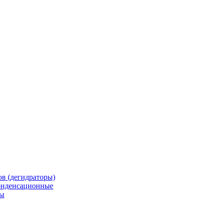
в (дегидраторы)
онденсационные
мы