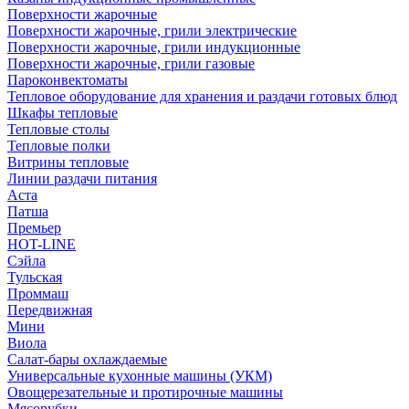
Поверхности жарочные
Поверхности жарочные, грили электрические
Поверхности жарочные, грили индукционные
Поверхности жарочные, грили газовые
Пароконвектоматы
Тепловое оборудование для хранения и раздачи готовых блюд
Шкафы тепловые
Тепловые столы
Тепловые полки
Витрины тепловые
Линии раздачи питания
Аста
Патша
Премьер
HOT-LINE
Сэйла
Тульская
Проммаш
Передвижная
Мини
Виола
Салат-бары охлаждаемые
Универсальные кухонные машины (УКМ)
Овощерезательные и протирочные машины
Мясорубки