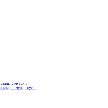
релла, сулугуни
неза, кетчупа, соусов