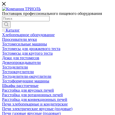
Поставщик профессионального пищевого оборудования
Каталог
Хлебопекарное оборудование
Просеиватели муки
Тестомесильные машины
Тестомесы для дрожжевого теста
Тестомесы для крутого теста
Дежи для тестомесов
Дежеопрокидыватели
Тестоделители
Тестоокруглители
Тестоделители-округлители
Тестоформующие машины
Шкафы расстоечные
Расстойка для ярусных печей
Расстойка для ротационных печей
Расстойка для конвекционных печей
Печи хлебопекарные и кондитерские
Печи электрические ярусные (подовые)
Печи газовые ярусные (подовые)