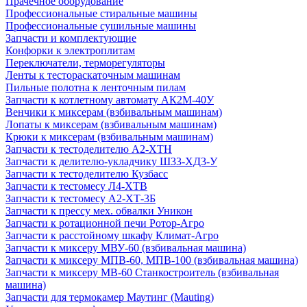
Прачечное оборудование
Профессиональные стиральные машины
Профессиональные сушильные машины
Запчасти и комплектующие
Конфорки к электроплитам
Переключатели, терморегуляторы
Ленты к тестораскаточным машинам
Пильные полотна к ленточным пилам
Запчасти к котлетному автомату АК2М-40У
Венчики к миксерам (взбивальным машинам)
Лопаты к миксерам (взбивальным машинам)
Крюки к миксерам (взбивальным машинам)
Запчасти к тестоделителю А2-ХТН
Запчасти к делителю-укладчику Ш33-ХД3-У
Запчасти к тестоделителю Кузбасс
Запчасти к тестомесу Л4-ХТВ
Запчасти к тестомесу А2-ХТ-3Б
Запчасти к прессу мех. обвалки Уникон
Запчасти к ротационной печи Ротор-Агро
Запчасти к расстойному шкафу Климат-Агро
Запчасти к миксеру МВУ-60 (взбивальная машина)
Запчасти к миксеру МПВ-60, МПВ-100 (взбивальная машина)
Запчасти к миксеру МВ-60 Станкостроитель (взбивальная
машина)
Запчасти для термокамер Маутинг (Mauting)