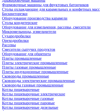
Дражировочные машины
Формовочные машины для фруктовых батончиков
Столы охлаждающие для карамельных и конфетных масс
Бисквиторезки
Оборудование производства карамели
Столы кондитерские
Оборудование для измельчения, рассевы, смесители
Микромельницы, измельчители
Сухародробилки
Ореходробилки
Рассевы
Смесители сыпучих продуктов
Оборудование для общепита
Плиты промышленные
Плиты электрические промышленные
Плиты газовые промышленные
Плиты индукционные промышленные
Сковороды промышленные
Сковороды электрические промышленные
Сковороды газовые промышленные
Котлы пищеварочные
Котлы пищеварочные электрические
Котлы пищеварочные газовые
Котлы пищеварочные паровые
Котлы пищеварочные дизельные