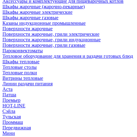
Аксессуары и комплектующие для пищеварочных котлов
Шкафы жарочные (жарочно-пекарные)
Шкафы жарочные электрические
Шкафы жарочные газовые
Казаны индукционные промышленные
Поверхности жарочные
Поверхности жарочные, грили электрические
Поверхности жарочные, грили индукционные
Поверхности жарочные, грили газовые
Пароконвектоматы
Тепловое оборудование для хранения и раздачи готовых блюд
Шкафы тепловые
Тепловые столы
Тепловые полки
Витрины тепловые
Линии раздачи питания
Аста
Патша
Премьер
HOT-LINE
Сэйла
Тульская
Проммаш
Передвижная
Мини