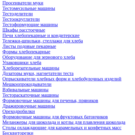
Просеиватели муки
Тестомесильные машины
Тестоделители
Тестоокруглители
Тестоформующие машины
Шкафы расстоечные
Печи хлебопекарные и кондитерские
Тележки-шпильки, стеллажи для хлеба
Листы подовые пекарные
Формы хлебопекарные
Оборудование для зернового хлеба
Упаковщики хлеба
Хлеборезательные машины
Дозаторы муки, нагнетатели теста
Опрыскиватели хлебных форм и хлебобулочных изделий
Мешкоопрокидыватели
Взбивальные машины
Тестораскаточные машины
Формовочные машины для печенья, пряников
Дражировочные машины
Ореходробилки
Формовочные машины для фруктовых батончиков
Меланжеры для шоколада и котлы для плавления шоколада
Столы охлаждающие для карамельных и конфетных масс
Бисквиторезки