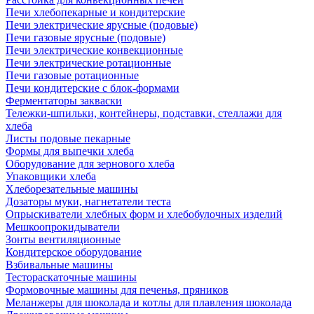
Печи хлебопекарные и кондитерские
Печи электрические ярусные (подовые)
Печи газовые ярусные (подовые)
Печи электрические конвекционные
Печи электрические ротационные
Печи газовые ротационные
Печи кондитерские с блок-формами
Ферментаторы закваски
Тележки-шпильки, контейнеры, подставки, стеллажи для
хлеба
Листы подовые пекарные
Формы для выпечки хлеба
Оборудование для зернового хлеба
Упаковщики хлеба
Хлеборезательные машины
Дозаторы муки, нагнетатели теста
Опрыскиватели хлебных форм и хлебобулочных изделий
Мешкоопрокидыватели
Зонты вентиляционные
Кондитерское оборудование
Взбивальные машины
Тестораскаточные машины
Формовочные машины для печенья, пряников
Меланжеры для шоколада и котлы для плавления шоколада