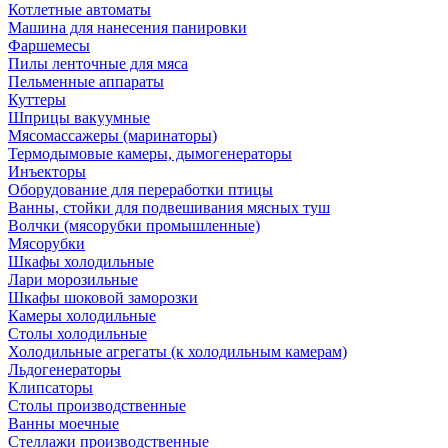
Котлетные автоматы
Машина для нанесения панировки
Фаршемесы
Пилы ленточные для мяса
Пельменные аппараты
Куттеры
Шприцы вакуумные
Мясомассажеры (маринаторы)
Термодымовые камеры, дымогенераторы
Инъекторы
Оборудование для переработки птицы
Ванны, стойки для подвешивания мясных туш
Волчки (мясорубки промышленные)
Мясорубки
Шкафы холодильные
Лари морозильные
Шкафы шоковой заморозки
Камеры холодильные
Столы холодильные
Холодильные агрегаты (к холодильным камерам)
Льдогенераторы
Клипсаторы
Столы производственные
Ванны моечные
Стеллажи производственные