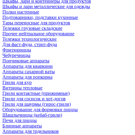
Шкафы, лари и контейнеры для продуктов
Шкафы и лари металлические для одежды
Полки настенные
Подтоварники, подставки кухонные
Тары переносные для продуктов
Тележки грузовые складские
Прочее нейтральное оборудование
Тележки технологические
Для фаст-фуда, стрит-фуда
Фритюрницы
Чебуречницы
Пончиковые аппараты
Аппараты для кваркини
Аппараты сахарной ваты
Аппараты для попкорна
Грили для кур
Витрины тепловые
Грили контактные (прижимные)
Грили для сосисок и хот-догов
Грили для шаурмы (гирос-грили)
Оборудование для формовки пиццы
Шашлычницы (кебаб-грили)
Печи для пиццы
Блинные аппараты
Аппараты для трдельников