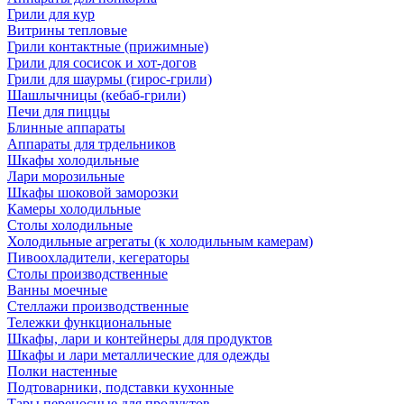
Грили для кур
Витрины тепловые
Грили контактные (прижимные)
Грили для сосисок и хот-догов
Грили для шаурмы (гирос-грили)
Шашлычницы (кебаб-грили)
Печи для пиццы
Блинные аппараты
Аппараты для трдельников
Шкафы холодильные
Лари морозильные
Шкафы шоковой заморозки
Камеры холодильные
Столы холодильные
Холодильные агрегаты (к холодильным камерам)
Пивоохладители, кегераторы
Столы производственные
Ванны моечные
Стеллажи производственные
Тележки функциональные
Шкафы, лари и контейнеры для продуктов
Шкафы и лари металлические для одежды
Полки настенные
Подтоварники, подставки кухонные
Тары переносные для продуктов