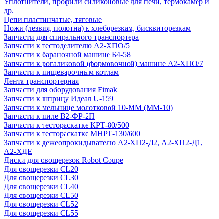
Уплотнители, профили силиконовые для печи, термокамер и
др.
Цепи пластинчатые, тяговые
Ножи (лезвия, полотна) к хлеборезкам, бисквиторезкам
Запчасти для спирального транспортера
Запчасти к тестоделителю А2-ХПО/5
Запчасти к бараночной машине Б4-58
Запчасти к рогаликовой (формовочной) машине А2-ХПО/7
Запчасти к пищеварочным котлам
Лента транспортерная
Запчасти для оборудования Fimak
Запчасти к шприцу Идеал U-159
Запчасти к мельнице молотковой 10-ММ (ММ-10)
Запчасти к пиле В2-ФР-2П
Запчасти к тестораскатке КРТ-80/500
Запчасти к тестораскатке МНРТ-130/600
Запчасти к деже­опрокидывателю А2-ХП2-Д2, А2-ХП2-Д1,
А2-ХДЕ
Диски для овощерезок Robot Coupe
Для овощерезки CL20
Для овощерезки CL30
Для овощерезки CL40
Для овощерезки CL50
Для овощерезки CL52
Для овощерезки CL55