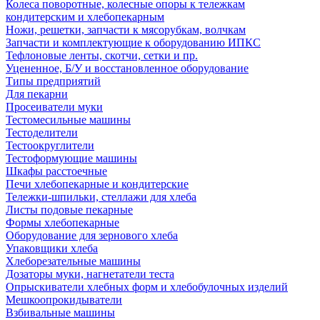
Колеса поворотные, колесные опоры к тележкам
кондитерским и хлебопекарным
Ножи, решетки, запчасти к мясорубкам, волчкам
Запчасти и комплектующие к оборудованию ИПКС
Тефлоновые ленты, скотчи, сетки и пр.
Уцененное, Б/У и восстановленное оборудование
Типы предприятий
Для пекарни
Просеиватели муки
Тестомесильные машины
Тестоделители
Тестоокруглители
Тестоформующие машины
Шкафы расстоечные
Печи хлебопекарные и кондитерские
Тележки-шпильки, стеллажи для хлеба
Листы подовые пекарные
Формы хлебопекарные
Оборудование для зернового хлеба
Упаковщики хлеба
Хлеборезательные машины
Дозаторы муки, нагнетатели теста
Опрыскиватели хлебных форм и хлебобулочных изделий
Мешкоопрокидыватели
Взбивальные машины