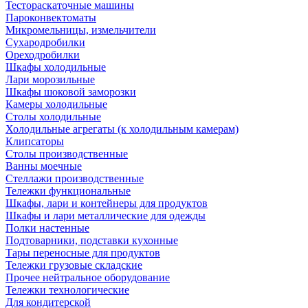
Тестораскаточные машины
Пароконвектоматы
Микромельницы, измельчители
Сухародробилки
Ореходробилки
Шкафы холодильные
Лари морозильные
Шкафы шоковой заморозки
Камеры холодильные
Столы холодильные
Холодильные агрегаты (к холодильным камерам)
Клипсаторы
Столы производственные
Ванны моечные
Стеллажи производственные
Тележки функциональные
Шкафы, лари и контейнеры для продуктов
Шкафы и лари металлические для одежды
Полки настенные
Подтоварники, подставки кухонные
Тары переносные для продуктов
Тележки грузовые складские
Прочее нейтральное оборудование
Тележки технологические
Для кондитерской