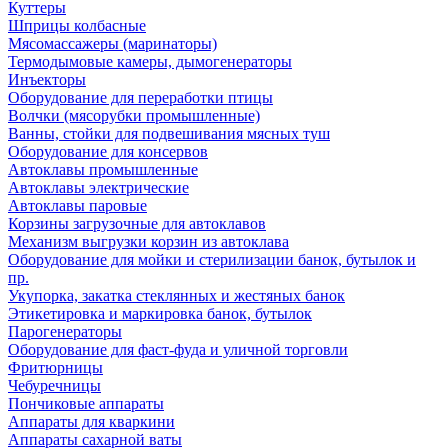
Куттеры
Шприцы колбасные
Мясомассажеры (маринаторы)
Термодымовые камеры, дымогенераторы
Инъекторы
Оборудование для переработки птицы
Волчки (мясорубки промышленные)
Ванны, стойки для подвешивания мясных туш
Оборудование для консервов
Автоклавы промышленные
Автоклавы электрические
Автоклавы паровые
Корзины загрузочные для автоклавов
Механизм выгрузки корзин из автоклава
Оборудование для мойки и стерилизации банок, бутылок и
пр.
Укупорка, закатка стеклянных и жестяных банок
Этикетировка и маркировка банок, бутылок
Парогенераторы
Оборудование для фаст-фуда и уличной торговли
Фритюрницы
Чебуречницы
Пончиковые аппараты
Аппараты для кваркини
Аппараты сахарной ваты