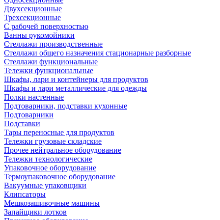
Двухсекционные
Трехсекционные
С рабочей поверхностью
Ванны рукомойники
Стеллажи производственные
Стеллажи общего назначения стационарные разборные
Стеллажи функциональные
Тележки функциональные
Шкафы, лари и контейнеры для продуктов
Шкафы и лари металлические для одежды
Полки настенные
Подтоварники, подставки кухонные
Подтоварники
Подставки
Тары переносные для продуктов
Тележки грузовые складские
Прочее нейтральное оборудование
Тележки технологические
Упаковочное оборудование
Термоупаковочное оборудование
Вакуумные упаковщики
Клипсаторы
Мешкозашивочные машины
Запайщики лотков