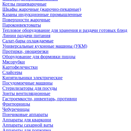
Котлы пищеварочные
Шкафы жарочные (жарочно-пекарные)
Казаны индукционные промышленные
Поверхности жарочные
Пароконвектоматы
Тепловое оборудование для хранения и раздачи готовых блюд
Линии раздачи питания
Салат-бары охлаждаемые
Универсальные кухонные машины (УКМ)
Протирки, овощерезки
Оборудование для формовки пиццы
Мясорубки
Картофелечистки
Слайсеры
Кипятильники электрические
Посудомоечные машины
Стерилизаторы для посуды
Зонты вентиляционные
Гастроемкости, инвентарь, противни
Фритюрницы
Чебуречницы
Пончиковые аппараты
Аппараты для кваркини
Аппараты сахарной ваты
Аппараты для попкорна