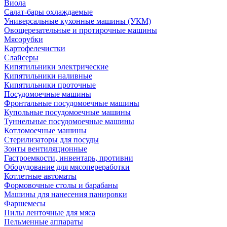
Виола
Салат-бары охлаждаемые
Универсальные кухонные машины (УКМ)
Овощерезательные и протирочные машины
Мясорубки
Картофелечистки
Слайсеры
Кипятильники электрические
Кипятильники наливные
Кипятильники проточные
Посудомоечные машины
Фронтальные посудомоечные машины
Купольные посудомоечные машины
Туннельные посудомоечные машины
Котломоечные машины
Стерилизаторы для посуды
Зонты вентиляционные
Гастроемкости, инвентарь, противни
Оборудование для мясопереработки
Котлетные автоматы
Формовочные столы и барабаны
Машины для нанесения панировки
Фаршемесы
Пилы ленточные для мяса
Пельменные аппараты