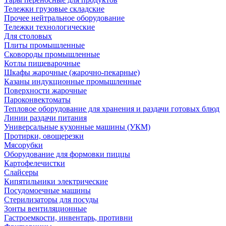
Тележки грузовые складские
Прочее нейтральное оборудование
Тележки технологические
Для столовых
Плиты промышленные
Сковороды промышленные
Котлы пищеварочные
Шкафы жарочные (жарочно-пекарные)
Казаны индукционные промышленные
Поверхности жарочные
Пароконвектоматы
Тепловое оборудование для хранения и раздачи готовых блюд
Линии раздачи питания
Универсальные кухонные машины (УКМ)
Протирки, овощерезки
Мясорубки
Оборудование для формовки пиццы
Картофелечистки
Слайсеры
Кипятильники электрические
Посудомоечные машины
Стерилизаторы для посуды
Зонты вентиляционные
Гастроемкости, инвентарь, противни