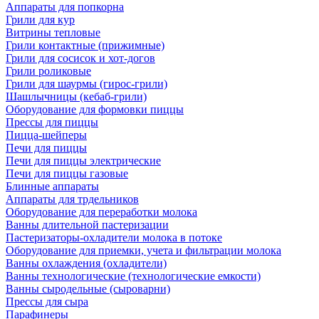
Аппараты для попкорна
Грили для кур
Витрины тепловые
Грили контактные (прижимные)
Грили для сосисок и хот-догов
Грили роликовые
Грили для шаурмы (гирос-грили)
Шашлычницы (кебаб-грили)
Оборудование для формовки пиццы
Прессы для пиццы
Пицца-шейперы
Печи для пиццы
Печи для пиццы электрические
Печи для пиццы газовые
Блинные аппараты
Аппараты для трдельников
Оборудование для переработки молока
Ванны длительной пастеризации
Пастеризаторы-охладители молока в потоке
Оборудование для приемки, учета и фильтрации молока
Ванны охлаждения (охладители)
Ванны технологические (технологические емкости)
Ванны сыродельные (сыроварни)
Прессы для сыра
Парафинеры