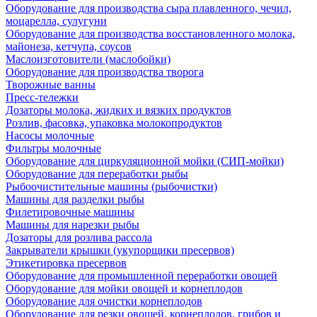
Оборудование для производства сыра плавленного, чечил,
моцарелла, сулугуни
Оборудование для производства восстановленного молока,
майонеза, кетчупа, соусов
Маслоизготовители (маслобойки)
Оборудование для производства творога
Творожные ванны
Пресс-тележки
Дозаторы молока, жидких и вязких продуктов
Розлив, фасовка, упаковка молокопродуктов
Насосы молочные
Фильтры молочные
Оборудование для циркуляционной мойки (СИП-мойки)
Оборудование для переработки рыбы
Рыбоочистительные машины (рыбочистки)
Машины для разделки рыбы
Филетировочные машины
Машины для нарезки рыбы
Дозаторы для розлива рассола
Закрыватели крышки (укупорщики пресервов)
Этикетировка пресервов
Оборудование для промышленной переработки овощей
Оборудование для мойки овощей и корнеплодов
Оборудование для очистки корнеплодов
Оборудование для резки овощей, корнеплодов, грибов и