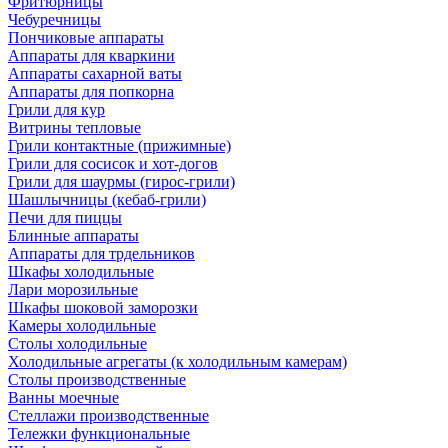
Фритюрницы
Чебуречницы
Пончиковые аппараты
Аппараты для кваркини
Аппараты сахарной ваты
Аппараты для попкорна
Грили для кур
Витрины тепловые
Грили контактные (прижимные)
Грили для сосисок и хот-догов
Грили для шаурмы (гирос-грили)
Шашлычницы (кебаб-грили)
Печи для пиццы
Блинные аппараты
Аппараты для трдельников
Шкафы холодильные
Лари морозильные
Шкафы шоковой заморозки
Камеры холодильные
Столы холодильные
Холодильные агрегаты (к холодильным камерам)
Столы производственные
Ванны моечные
Стеллажи производственные
Тележки функциональные