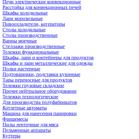
Печи электрические конвекционные
Расстойка для конвекционных печей
Шкафы холодильные
Лари морозильные
Пивоохладители, кегераторы
Столы холодильные
Столы производственные
Ванны моечные
Стеллажи производственные
Тележки функциональные
Шкафы, лари и контейнеры для продуктов
Шкафы и лари металлические для одежды
Полки настенные
Подтоварники, подставки кухонные
Тары переносные для продуктов
Тележки грузовые складские
Прочее нейтральное оборудование
Тележки технологические
Для производства полуфабрикатов
Котлетные автоматы
Машина для нанесения панировки
Фаршемесы
Пилы ленточные для мяса
Пельменные аппараты
Куттеры