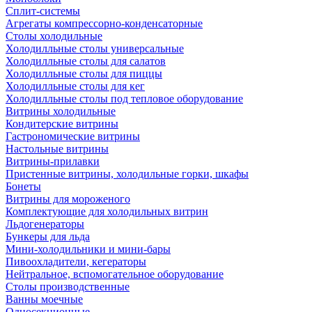
Сплит-системы
Агрегаты компрессорно-конденсаторные
Столы холодильные
Холодилльные столы универсальные
Холодилльные столы для салатов
Холодилльные столы для пиццы
Холодилльные столы для кег
Холодилльные столы под тепловое оборудование
Витрины холодильные
Кондитерские витрины
Гастрономические витрины
Настольные витрины
Витрины-прилавки
Пристенные витрины, холодильные горки, шкафы
Бонеты
Витрины для мороженого
Комплектующие для холодильных витрин
Льдогенераторы
Бункеры для льда
Мини-холодильники и мини-бары
Пивоохладители, кегераторы
Нейтральное, вспомогательное оборудование
Столы производственные
Ванны моечные
Односекционные