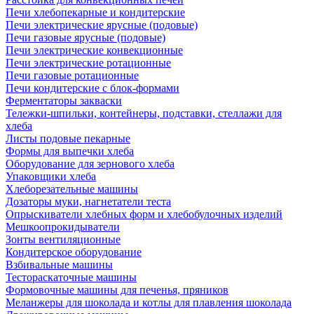
Печи хлебопекарные и кондитерские
Печи электрические ярусные (подовые)
Печи газовые ярусные (подовые)
Печи электрические конвекционные
Печи электрические ротационные
Печи газовые ротационные
Печи кондитерские с блок-формами
Ферментаторы закваски
Тележки-шпильки, контейнеры, подставки, стеллажи для
хлеба
Листы подовые пекарные
Формы для выпечки хлеба
Оборудование для зернового хлеба
Упаковщики хлеба
Хлеборезательные машины
Дозаторы муки, нагнетатели теста
Опрыскиватели хлебных форм и хлебобулочных изделий
Мешкоопрокидыватели
Зонты вентиляционные
Кондитерское оборудование
Взбивальные машины
Тестораскаточные машины
Формовочные машины для печенья, пряников
Меланжеры для шоколада и котлы для плавления шоколада