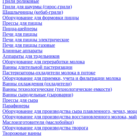
Грили роликовые
Грили для шаурмы (гирос-грили)
Шашлычницы (кебаб-грили)
Оборудование для формовки пиццы
Прессы для пиццы
Пицца-шейперы
Печи для пиццы
Печи для пиццы электрические
Печи для пиццы газовые
Блинные аппараты
Аппараты для трдельников
Оборудование для переработки молока
Ванны длительной пастеризации
Пастеризаторы-охладители молока в потоке
Оборудование для приемки, учета и фильтрации молока
Ванны охлаждения (охладители)
Ванны технологические (технологические емкости)
Ванны сыродельные (сыроварни)
Прессы для сыра
Парафинеры
Оборудование для производства сыра плавленного, чечил, моца
Оборудование для производства восстановленного молока, майо
Маслоизготовители (маслобойки)
Оборудование для производства творога
Творожные ванны