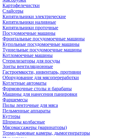
Картофелечистки
Слайсеры
Кипятильники электрические
Кипятильники наливные
Кипятильники проточные
Посудомоечные машины
Фронтальные посудомоечные машины
Купольные посудомоечные машины
Туннельные посудомоечные машины
Котломоечные машины
Стерилизаторы для посуды
Зонты вентиляционные
Гастроемкости, инвентарь, противни
Оборудование для мясопереработки
Котлетные автоматы
Формовочные столы и барабаны
Машины для нанесения панировки
Фаршемесы
Пилы ленточные для мяса
Пельменные аппараты
Куттеры
Шприцы колбасные
Мясомассажеры (маринаторы)
Термодымовые камеры, дымогенераторы