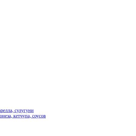
релла, сулугуни
неза, кетчупа, соусов