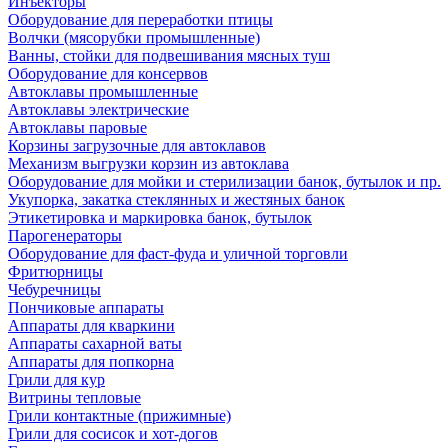
Инъекторы
Оборудование для переработки птицы
Волчки (мясорубки промышленные)
Ванны, стойки для подвешивания мясных туш
Оборудование для консервов
Автоклавы промышленные
Автоклавы электрические
Автоклавы паровые
Корзины загрузочные для автоклавов
Механизм выгрузки корзин из автоклава
Оборудование для мойки и стерилизации банок, бутылок и пр.
Укупорка, закатка стеклянных и жестяных банок
Этикетировка и маркировка банок, бутылок
Парогенераторы
Оборудование для фаст-фуда и уличной торговли
Фритюрницы
Чебуречницы
Пончиковые аппараты
Аппараты для кваркини
Аппараты сахарной ваты
Аппараты для попкорна
Грили для кур
Витрины тепловые
Грили контактные (прижимные)
Грили для сосисок и хот-догов