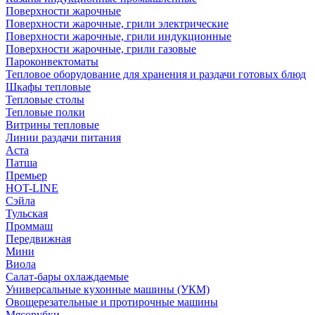
Поверхности жарочные
Поверхности жарочные, грили электрические
Поверхности жарочные, грили индукционные
Поверхности жарочные, грили газовые
Пароконвектоматы
Тепловое оборудование для хранения и раздачи готовых блюд
Шкафы тепловые
Тепловые столы
Тепловые полки
Витрины тепловые
Линии раздачи питания
Аста
Патша
Премьер
HOT-LINE
Сэйла
Тульская
Проммаш
Передвижная
Мини
Виола
Салат-бары охлаждаемые
Универсальные кухонные машины (УКМ)
Овощерезательные и протирочные машины
Мясорубки