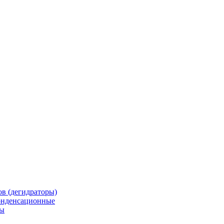
в (дегидраторы)
онденсационные
мы