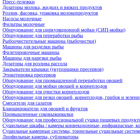
Пресс-тележки
Дозаторы молока, жидких и вязких продуктов
Розлив, фасовка, упаковка молокопродуктов
Насосы молочные
Фильтры молочные
Оборудование для циркуляционной мойки (СИП-мойки)
Оборудование для переработки рыбы
Рыбоочистительные машины (рыбочистки)
Машины для разделки рыбы
Филетировочные машины
Машины для нарезки рыбы
Дозаторы для розлива рассола
Закрыватели крышки (укупорщики пресервов)
Этикетировка пресервов
Оборудование для промышленной переработки овощей
Оборудование для мойки овощей и корнеплодов
Оборудование для очистки корнеплодов
Оборудование для резки овощей, корнеплодов, грибов и зелени
Смесители для салатов
Бланширователи для овощей и фруктов
Промышленные соковыжималки
Оборудование для профессиональной сушки пищевых продукто
Сушильные шкафы / камеры конвекционные, инфракрасные, к
Сушильные камерные системы, тоннельные сушильные систе
Лиофильные камеры, сублиматоры