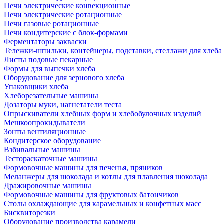
Печи электрические конвекционные
Печи электрические ротационные
Печи газовые ротационные
Печи кондитерские с блок-формами
Ферментаторы закваски
Тележки-шпильки, контейнеры, подставки, стеллажи для хлеба
Листы подовые пекарные
Формы для выпечки хлеба
Оборудование для зернового хлеба
Упаковщики хлеба
Хлеборезательные машины
Дозаторы муки, нагнетатели теста
Опрыскиватели хлебных форм и хлебобулочных изделий
Мешкоопрокидыватели
Зонты вентиляционные
Кондитерское оборудование
Взбивальные машины
Тестораскаточные машины
Формовочные машины для печенья, пряников
Меланжеры для шоколада и котлы для плавления шоколада
Дражировочные машины
Формовочные машины для фруктовых батончиков
Столы охлаждающие для карамельных и конфетных масс
Бисквиторезки
Оборудование производства карамели