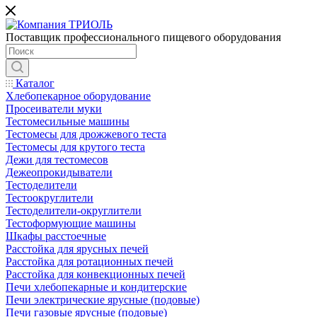
Поставщик профессионального пищевого оборудования
Каталог
Хлебопекарное оборудование
Просеиватели муки
Тестомесильные машины
Тестомесы для дрожжевого теста
Тестомесы для крутого теста
Дежи для тестомесов
Дежеопрокидыватели
Тестоделители
Тестоокруглители
Тестоделители-округлители
Тестоформующие машины
Шкафы расстоечные
Расстойка для ярусных печей
Расстойка для ротационных печей
Расстойка для конвекционных печей
Печи хлебопекарные и кондитерские
Печи электрические ярусные (подовые)
Печи газовые ярусные (подовые)