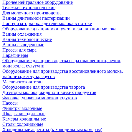
Прочее нейтральное оборудование
Тележки технологические
Для молочного производства
Ванны длительной пастеризации
Пастеризаторы-охладители молока в потоке
Оборудование для приемки, учета и фильтрации молока
Ванны охлаждения
Ванны технологические
Ванны сыродельные
Прессы для сыра
Парафинеры
Оборудование для производства сыра плавленного, чечил,
моцарелла, сулугуни
Оборудование для производства восстановленного молока,
майонеза, кетчупа, соусов
Маслоизготовители
Оборудование для производства творога
Дозаторы молока, жидких и вязких продуктов
Фасовка, упаковка молокопродуктов
Насосы
Фильтры молочные
Шкафы холодильные
Камеры холодильные
Столы холодильные
Холодильные агрегаты (к холодильным камерам)