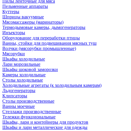
Пилы ленточные для мяса
Пельменные аппараты
Куттеры
Шприцы вакуумные
Мясомассажеры (маринаторы)
Термодымовые камеры, дымогенераторы
Инъекторы
Оборудование для переработки птицы
Ванны, стойки для подвешивания мясных туш
Волчки (мясорубки промышленные)
Мясорубки
Шкафы холодильные
Лари морозильные
Шкафы шоковой заморозки
Камеры холодильные
Столы холодильные
Холодильные агрегаты (к холодильным камерам)
Льдогенераторы
Клипсаторы
Столы производственные
Ванны моечные
Стеллажи производственные
Тележки функциональные
Шкафы, лари и контейнеры для продуктов
Шкафы и лари металлические для одежды