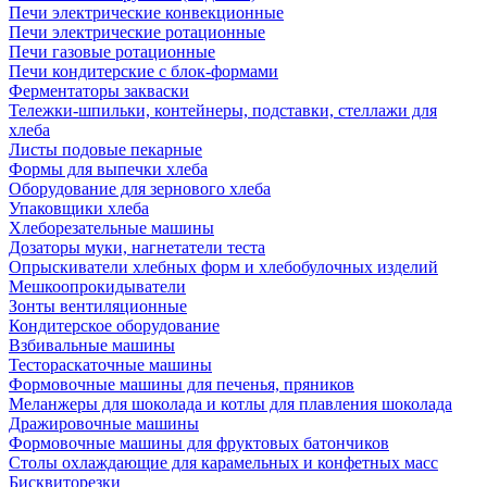
Печи электрические конвекционные
Печи электрические ротационные
Печи газовые ротационные
Печи кондитерские с блок-формами
Ферментаторы закваски
Тележки-шпильки, контейнеры, подставки, стеллажи для
хлеба
Листы подовые пекарные
Формы для выпечки хлеба
Оборудование для зернового хлеба
Упаковщики хлеба
Хлеборезательные машины
Дозаторы муки, нагнетатели теста
Опрыскиватели хлебных форм и хлебобулочных изделий
Мешкоопрокидыватели
Зонты вентиляционные
Кондитерское оборудование
Взбивальные машины
Тестораскаточные машины
Формовочные машины для печенья, пряников
Меланжеры для шоколада и котлы для плавления шоколада
Дражировочные машины
Формовочные машины для фруктовых батончиков
Столы охлаждающие для карамельных и конфетных масс
Бисквиторезки