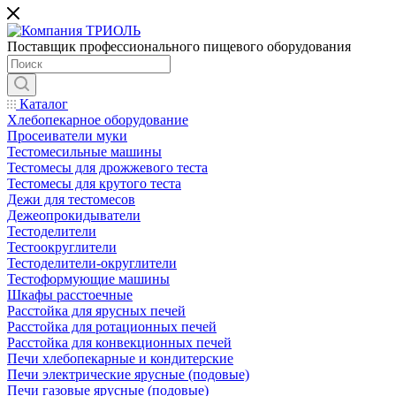
Поставщик профессионального пищевого оборудования
Каталог
Хлебопекарное оборудование
Просеиватели муки
Тестомесильные машины
Тестомесы для дрожжевого теста
Тестомесы для крутого теста
Дежи для тестомесов
Дежеопрокидыватели
Тестоделители
Тестоокруглители
Тестоделители-округлители
Тестоформующие машины
Шкафы расстоечные
Расстойка для ярусных печей
Расстойка для ротационных печей
Расстойка для конвекционных печей
Печи хлебопекарные и кондитерские
Печи электрические ярусные (подовые)
Печи газовые ярусные (подовые)