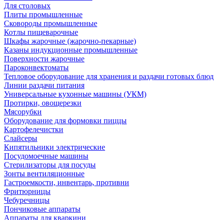
Для столовых
Плиты промышленные
Сковороды промышленные
Котлы пищеварочные
Шкафы жарочные (жарочно-пекарные)
Казаны индукционные промышленные
Поверхности жарочные
Пароконвектоматы
Тепловое оборудование для хранения и раздачи готовых блюд
Линии раздачи питания
Универсальные кухонные машины (УКМ)
Протирки, овощерезки
Мясорубки
Оборудование для формовки пиццы
Картофелечистки
Слайсеры
Кипятильники электрические
Посудомоечные машины
Стерилизаторы для посуды
Зонты вентиляционные
Гастроемкости, инвентарь, противни
Фритюрницы
Чебуречницы
Пончиковые аппараты
Аппараты для кваркини