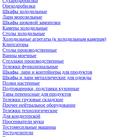
Сухародробилки
Ореходробилки
Шкафы холодильные
Лари морозильные
Шкафы шоковой заморозки
Камеры холодильные
Столы холодильные
Холодильные агрегаты (к холодильным камерам)
Клипсаторы
Столы производственные
Ванны моечные
Стеллажи производственные
Тележки функциональные
Шкафы, лари и контейнеры для продуктов
Шкафы и лари металлические для одежды
Полки настенные
Подтоварники, подставки кухонные
Тары переносные для продуктов
Тележки грузовые складские
Прочее нейтральное оборудование
Тележки технологические
Для кондитерской
Просеиватели муки
Тестомесильные машины
Тестоделители