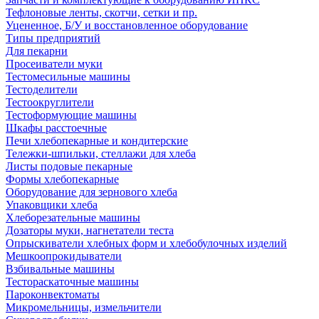
Тефлоновые ленты, скотчи, сетки и пр.
Уцененное, Б/У и восстановленное оборудование
Типы предприятий
Для пекарни
Просеиватели муки
Тестомесильные машины
Тестоделители
Тестоокруглители
Тестоформующие машины
Шкафы расстоечные
Печи хлебопекарные и кондитерские
Тележки-шпильки, стеллажи для хлеба
Листы подовые пекарные
Формы хлебопекарные
Оборудование для зернового хлеба
Упаковщики хлеба
Хлеборезательные машины
Дозаторы муки, нагнетатели теста
Опрыскиватели хлебных форм и хлебобулочных изделий
Мешкоопрокидыватели
Взбивальные машины
Тестораскаточные машины
Пароконвектоматы
Микромельницы, измельчители