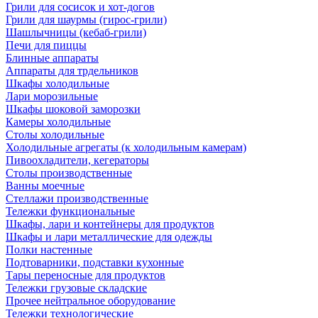
Грили для сосисок и хот-догов
Грили для шаурмы (гирос-грили)
Шашлычницы (кебаб-грили)
Печи для пиццы
Блинные аппараты
Аппараты для трдельников
Шкафы холодильные
Лари морозильные
Шкафы шоковой заморозки
Камеры холодильные
Столы холодильные
Холодильные агрегаты (к холодильным камерам)
Пивоохладители, кегераторы
Столы производственные
Ванны моечные
Стеллажи производственные
Тележки функциональные
Шкафы, лари и контейнеры для продуктов
Шкафы и лари металлические для одежды
Полки настенные
Подтоварники, подставки кухонные
Тары переносные для продуктов
Тележки грузовые складские
Прочее нейтральное оборудование
Тележки технологические