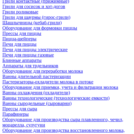
Грили контактные (прижимные)
Грили для сосисок и хот-догов
Грили роликовые
Грили для шаурмы (гирос-грили)
Шашлычницы (кебаб-грили)
Оборудование для формовки пиццы
Прессы для пиццы
Пицца-шейперы
Печи для пиццы
Печи для пиццы электрические
Печи для пиццы газовые
Блинные аппараты
Аппараты для трдельников
Оборудование для переработки молока
Ванны длительной пастеризации
Пастеризаторы-охладители молока в потоке
Оборудование для приемки, учета и фильтрации молока
Ванны охлаждения (охладители)
Ванны технологические (технологические емкости)
Ванны сыродельные (сыроварни)
Прессы для сыра
Парафинеры
Оборудование для производства сыра плавленного, чечил,
моцарелла, сулугуни
Оборудование для производства восстановленного молока,