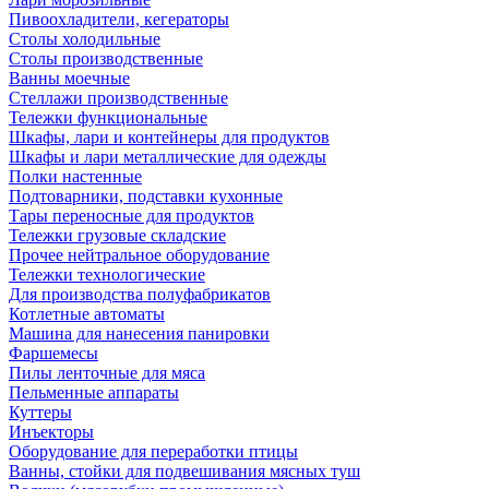
Пивоохладители, кегераторы
Столы холодильные
Столы производственные
Ванны моечные
Стеллажи производственные
Тележки функциональные
Шкафы, лари и контейнеры для продуктов
Шкафы и лари металлические для одежды
Полки настенные
Подтоварники, подставки кухонные
Тары переносные для продуктов
Тележки грузовые складские
Прочее нейтральное оборудование
Тележки технологические
Для производства полуфабрикатов
Котлетные автоматы
Машина для нанесения панировки
Фаршемесы
Пилы ленточные для мяса
Пельменные аппараты
Куттеры
Инъекторы
Оборудование для переработки птицы
Ванны, стойки для подвешивания мясных туш