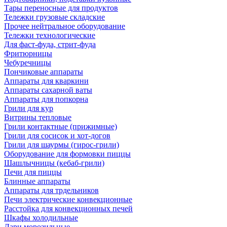
Тары переносные для продуктов
Тележки грузовые складские
Прочее нейтральное оборудование
Тележки технологические
Для фаст-фуда, стрит-фуда
Фритюрницы
Чебуречницы
Пончиковые аппараты
Аппараты для кваркини
Аппараты сахарной ваты
Аппараты для попкорна
Грили для кур
Витрины тепловые
Грили контактные (прижимные)
Грили для сосисок и хот-догов
Грили для шаурмы (гирос-грили)
Оборудование для формовки пиццы
Шашлычницы (кебаб-грили)
Печи для пиццы
Блинные аппараты
Аппараты для трдельников
Печи электрические конвекционные
Расстойка для конвекционных печей
Шкафы холодильные
Лари морозильные