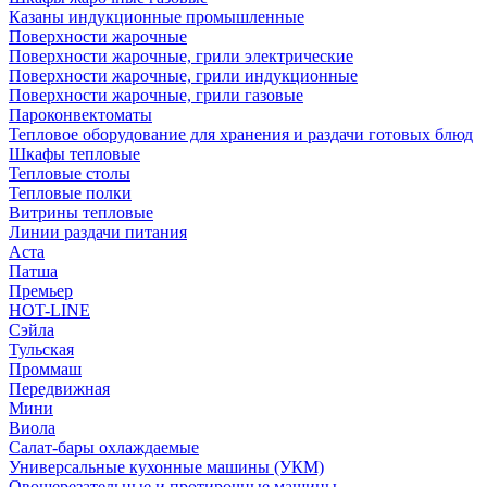
Казаны индукционные промышленные
Поверхности жарочные
Поверхности жарочные, грили электрические
Поверхности жарочные, грили индукционные
Поверхности жарочные, грили газовые
Пароконвектоматы
Тепловое оборудование для хранения и раздачи готовых блюд
Шкафы тепловые
Тепловые столы
Тепловые полки
Витрины тепловые
Линии раздачи питания
Аста
Патша
Премьер
HOT-LINE
Сэйла
Тульская
Проммаш
Передвижная
Мини
Виола
Салат-бары охлаждаемые
Универсальные кухонные машины (УКМ)
Овощерезательные и протирочные машины