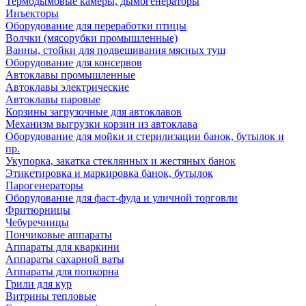
Термодымовые камеры, дымогенераторы
Инъекторы
Оборудование для переработки птицы
Волчки (мясорубки промышленные)
Ванны, стойки для подвешивания мясных туш
Оборудование для консервов
Автоклавы промышленные
Автоклавы электрические
Автоклавы паровые
Корзины загрузочные для автоклавов
Механизм выгрузки корзин из автоклава
Оборудование для мойки и стерилизации банок, бутылок и
пр.
Укупорка, закатка стеклянных и жестяных банок
Этикетировка и маркировка банок, бутылок
Парогенераторы
Оборудование для фаст-фуда и уличной торговли
Фритюрницы
Чебуречницы
Пончиковые аппараты
Аппараты для кваркини
Аппараты сахарной ваты
Аппараты для попкорна
Грили для кур
Витрины тепловые