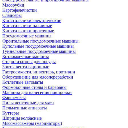
Мясорубки
Картофелечистки
Слайсеры
Кипятильники электрические
Кипятильники наливные
Кипятильники проточные
Посудомоечные машины
Фронтальные посудомоечные машины
Купольные посудомоечные машины
Туннельные посудомоечные машины
Котломоечные машины
Стерилизаторы для посуды
Зонты вентиляционные
Гастроемкости, инвентарь, противни
Оборудование для мясопереработки
Котлетные автоматы
Формовочные столы и барабаны
Машины для нанесения панировки
Фаршемесы
Пилы ленточные для мяса
Пельменные аппараты
Куттеры
Шприцы колбасные
Мясомассажеры (маринаторы)