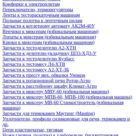
Конфорки к электроплитам
Переключатели, терморегуляторы
Ленты к тестораскаточным машинам
Пильные полотна к ленточным пилам
Запчасти к котлетному автомату АК2М-40У
Венчики к миксерам (взбивальным машинам)
Лопаты к миксерам (взбивальным машинам)
Крюки к миксерам (взбивальным машинам)
Запчасти к тестоделителю А2-ХТН
Запчасти к делителю-укладчику Ш33-ХД3-У
Запчасти к тестоделителю Кузбасс
Запчасти к тестомесу Л4-ХТВ
Запчасти к тестомесу А2-ХТ-3Б
Запчасти к прессу мех. обвалки Уникон
Запчасти к ротационной печи Ротор-Агро
Запчасти к расстойному шкафу Климат-Агро
Запчасти к миксеру МВУ-60 (взбивальная машина)
Запчасти к миксеру МПВ-60, МПВ-100 (взбивальная машина)
Запчасти к миксеру МВ-60 Станкостроитель (взбивальная
машина)
Запчасти для термокамер Маутинг (Mauting)
Уплотнители, профили силиконовые для печи, термокамер и
др.
Цепи пластинчатые, тяговые
Ножи (лезвия, полотна) к хлеборезкам, бисквиторезкам