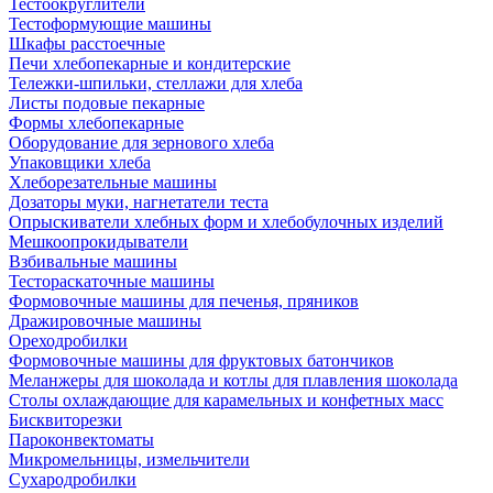
Тестоокруглители
Тестоформующие машины
Шкафы расстоечные
Печи хлебопекарные и кондитерские
Тележки-шпильки, стеллажи для хлеба
Листы подовые пекарные
Формы хлебопекарные
Оборудование для зернового хлеба
Упаковщики хлеба
Хлеборезательные машины
Дозаторы муки, нагнетатели теста
Опрыскиватели хлебных форм и хлебобулочных изделий
Мешкоопрокидыватели
Взбивальные машины
Тестораскаточные машины
Формовочные машины для печенья, пряников
Дражировочные машины
Ореходробилки
Формовочные машины для фруктовых батончиков
Меланжеры для шоколада и котлы для плавления шоколада
Столы охлаждающие для карамельных и конфетных масс
Бисквиторезки
Пароконвектоматы
Микромельницы, измельчители
Сухародробилки