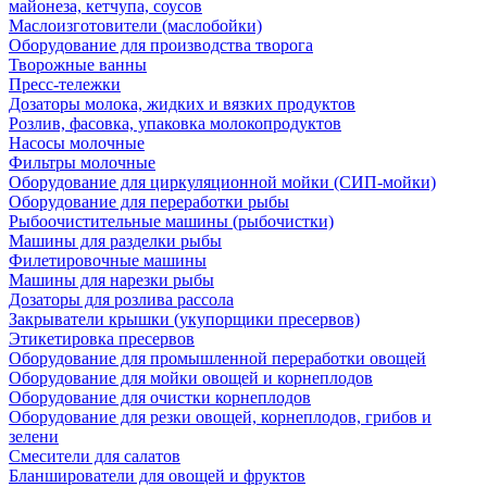
майонеза, кетчупа, соусов
Маслоизготовители (маслобойки)
Оборудование для производства творога
Творожные ванны
Пресс-тележки
Дозаторы молока, жидких и вязких продуктов
Розлив, фасовка, упаковка молокопродуктов
Насосы молочные
Фильтры молочные
Оборудование для циркуляционной мойки (СИП-мойки)
Оборудование для переработки рыбы
Рыбоочистительные машины (рыбочистки)
Машины для разделки рыбы
Филетировочные машины
Машины для нарезки рыбы
Дозаторы для розлива рассола
Закрыватели крышки (укупорщики пресервов)
Этикетировка пресервов
Оборудование для промышленной переработки овощей
Оборудование для мойки овощей и корнеплодов
Оборудование для очистки корнеплодов
Оборудование для резки овощей, корнеплодов, грибов и
зелени
Смесители для салатов
Бланширователи для овощей и фруктов