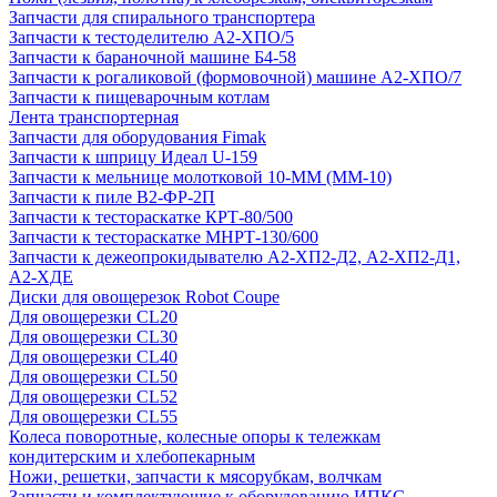
Запчасти для спирального транспортера
Запчасти к тестоделителю А2-ХПО/5
Запчасти к бараночной машине Б4-58
Запчасти к рогаликовой (формовочной) машине А2-ХПО/7
Запчасти к пищеварочным котлам
Лента транспортерная
Запчасти для оборудования Fimak
Запчасти к шприцу Идеал U-159
Запчасти к мельнице молотковой 10-ММ (ММ-10)
Запчасти к пиле В2-ФР-2П
Запчасти к тестораскатке КРТ-80/500
Запчасти к тестораскатке МНРТ-130/600
Запчасти к деже­опрокидывателю А2-ХП2-Д2, А2-ХП2-Д1,
А2-ХДЕ
Диски для овощерезок Robot Coupe
Для овощерезки CL20
Для овощерезки CL30
Для овощерезки CL40
Для овощерезки CL50
Для овощерезки CL52
Для овощерезки CL55
Колеса поворотные, колесные опоры к тележкам
кондитерским и хлебопекарным
Ножи, решетки, запчасти к мясорубкам, волчкам
Запчасти и комплектующие к оборудованию ИПКС