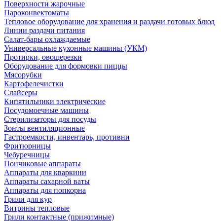
Поверхности жарочные
Пароконвектоматы
Тепловое оборудование для хранения и раздачи готовых блюд
Линии раздачи питания
Салат-бары охлаждаемые
Универсальные кухонные машины (УКМ)
Протирки, овощерезки
Оборудование для формовки пиццы
Мясорубки
Картофелечистки
Слайсеры
Кипятильники электрические
Посудомоечные машины
Стерилизаторы для посуды
Зонты вентиляционные
Гастроемкости, инвентарь, противни
Фритюрницы
Чебуречницы
Пончиковые аппараты
Аппараты для кваркини
Аппараты сахарной ваты
Аппараты для попкорна
Грили для кур
Витрины тепловые
Грили контактные (прижимные)