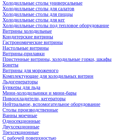
Холодилльные столы универсальные
Холодилльные столы для салатов
Холодилльные столы для пиццы
Холодилльные столы для кег
Холодилльные столы под тепловое оборудование
Витрины холодильные
Кондитерские витрины
Гастрономические витрины
Настольные витрины
Витрины-прилавки
Пристенные витрины, холодильные горки, шкафы
Бонеты
Витрины для мороженого
Комплектующие для холодильных витрин
Льдогенераторы
Бункеры для льда
Мини-холодильники и мини-бары
Пивоохладители, кегераторы
Нейтральное, вспомогательное оборудование
Столы производственные
Ванны моечные
Односекционные
Двухсекционные
Трехсекционные
С рабочей поверхностью