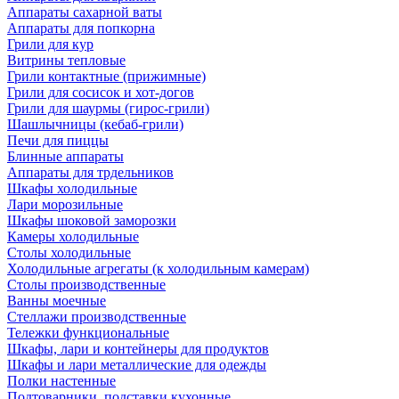
Аппараты сахарной ваты
Аппараты для попкорна
Грили для кур
Витрины тепловые
Грили контактные (прижимные)
Грили для сосисок и хот-догов
Грили для шаурмы (гирос-грили)
Шашлычницы (кебаб-грили)
Печи для пиццы
Блинные аппараты
Аппараты для трдельников
Шкафы холодильные
Лари морозильные
Шкафы шоковой заморозки
Камеры холодильные
Столы холодильные
Холодильные агрегаты (к холодильным камерам)
Столы производственные
Ванны моечные
Стеллажи производственные
Тележки функциональные
Шкафы, лари и контейнеры для продуктов
Шкафы и лари металлические для одежды
Полки настенные
Подтоварники, подставки кухонные