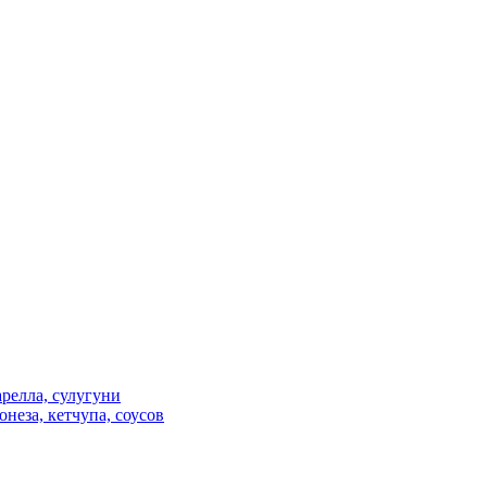
релла, сулугуни
неза, кетчупа, соусов