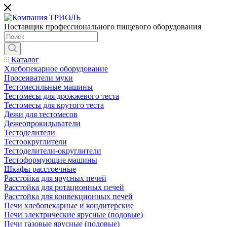
Поставщик профессионального пищевого оборудования
Каталог
Хлебопекарное оборудование
Просеиватели муки
Тестомесильные машины
Тестомесы для дрожжевого теста
Тестомесы для крутого теста
Дежи для тестомесов
Дежеопрокидыватели
Тестоделители
Тестоокруглители
Тестоделители-округлители
Тестоформующие машины
Шкафы расстоечные
Расстойка для ярусных печей
Расстойка для ротационных печей
Расстойка для конвекционных печей
Печи хлебопекарные и кондитерские
Печи электрические ярусные (подовые)
Печи газовые ярусные (подовые)