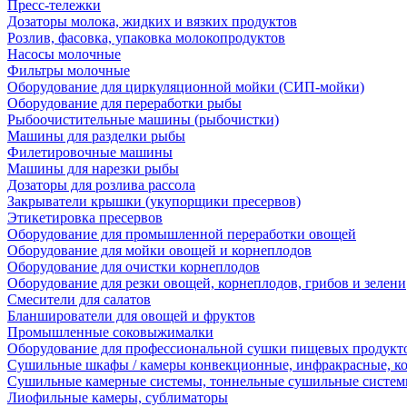
Пресс-тележки
Дозаторы молока, жидких и вязких продуктов
Розлив, фасовка, упаковка молокопродуктов
Насосы молочные
Фильтры молочные
Оборудование для циркуляционной мойки (СИП-мойки)
Оборудование для переработки рыбы
Рыбоочистительные машины (рыбочистки)
Машины для разделки рыбы
Филетировочные машины
Машины для нарезки рыбы
Дозаторы для розлива рассола
Закрыватели крышки (укупорщики пресервов)
Этикетировка пресервов
Оборудование для промышленной переработки овощей
Оборудование для мойки овощей и корнеплодов
Оборудование для очистки корнеплодов
Оборудование для резки овощей, корнеплодов, грибов и зелени
Смесители для салатов
Бланширователи для овощей и фруктов
Промышленные соковыжималки
Оборудование для профессиональной сушки пищевых продукто
Сушильные шкафы / камеры конвекционные, инфракрасные, к
Сушильные камерные системы, тоннельные сушильные систе
Лиофильные камеры, сублиматоры