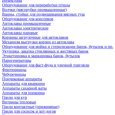
Инъекторы
Оборудование для переработки птицы
Волчки (мясорубки промышленные)
Ванны, стойки для подвешивания мясных туш
Оборудование для консервов
Автоклавы промышленные
Автоклавы электрические
Автоклавы паровые
Корзины загрузочные для автоклавов
Механизм выгрузки корзин из автоклава
Оборудование для мойки и стерилизации банок, бутылок и пр.
Укупорка, закатка стеклянных и жестяных банок
Этикетировка и маркировка банок, бутылок
Парогенераторы
Оборудование для фаст-фуда и уличной торговли
Фритюрницы
Чебуречницы
Пончиковые аппараты
Аппараты для кваркини
Аппараты сахарной ваты
Аппараты для попкорна
Грили для кур
Витрины тепловые
Грили контактные (прижимные)
Грили для сосисок и хот-догов