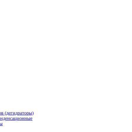
в (дегидраторы)
онденсационные
мы