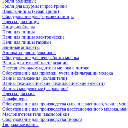
Грили роликовые
Грили для шаурмы (гирос-грили)
Шашлычницы (кебаб-грили)
Оборудование для формовки пиццы
Прессы для пиццы
Пицца-шейперы
Печи для пиццы
Печи для пиццы электрические
Печи для пиццы газовые
Блинные аппараты
Аппараты для трдельников
Оборудование для переработки молока
Ванны длительной пастеризации
Пастеризаторы-охладители молока в потоке
Оборудование для приемки, учета и фильтрации молока
Ванны охлаждения (охладители)
Ванны технологические (технологические емкости)
Ванны сыродельные (сыроварни)
Прессы для сыра
Парафинеры
Оборудование для производства сыра плавленного, чечил, моца
Оборудование для производства восстановленного молока, майо
Маслоизготовители (маслобойки)
Оборудование для производства творога
Творожные ванны