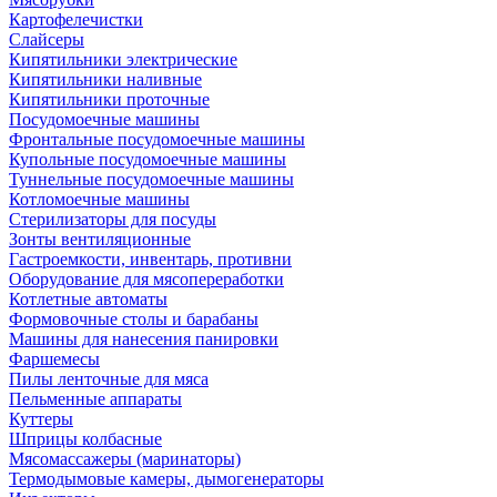
Картофелечистки
Слайсеры
Кипятильники электрические
Кипятильники наливные
Кипятильники проточные
Посудомоечные машины
Фронтальные посудомоечные машины
Купольные посудомоечные машины
Туннельные посудомоечные машины
Котломоечные машины
Стерилизаторы для посуды
Зонты вентиляционные
Гастроемкости, инвентарь, противни
Оборудование для мясопереработки
Котлетные автоматы
Формовочные столы и барабаны
Машины для нанесения панировки
Фаршемесы
Пилы ленточные для мяса
Пельменные аппараты
Куттеры
Шприцы колбасные
Мясомассажеры (маринаторы)
Термодымовые камеры, дымогенераторы