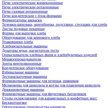
Печи электрические конвекционные
Печи электрические ротационные
Печи газовые ротационные
Печи кондитерские с блок-формами
Ферментаторы закваски
Тележки-шпильки, контейнеры, подставки, стеллажи для хлеба
Листы подовые пекарные
Формы для выпечки хлеба
Оборудование для зернового хлеба
Упаковщики хлеба
Хлеборезательные машины
Дозаторы муки, нагнетатели теста
Опрыскиватели хлебных форм и хлебобулочных изделий
Мешкоопрокидыватели
Зонты вентиляционные
Кондитерское оборудование
Взбивальные машины
Тестораскаточные машины
Формовочные машины для печенья, пряников
Меланжеры для шоколада и котлы для плавления шоколада
Дражировочные машины
Формовочные машины для фруктовых батончиков
Столы охлаждающие для карамельных и конфетных масс
Бисквиторезки
Оборудование производства карамели