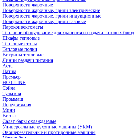
Поверхности жарочные
Поверхности жарочные, грили электрические
Поверхности жарочные, грили индукционные
Поверхности жарочные, грили газовые
Пароконвектоматы
Тепловое оборудование для хранения и раздачи готовых блюд
Шкафы тепловые
Тепловые столы
Тепловые полки
Витрины тепловые
Линии раздачи питания
Аста
Патша
Премьер
HOT-LINE
Сэйла
Тульская
Проммаш
Передвижная
Мини
Виола
Салат-бары охлаждаемые
Универсальные кухонные машины (УКМ)
Овощерезательные и протирочные машины
Мясорубки