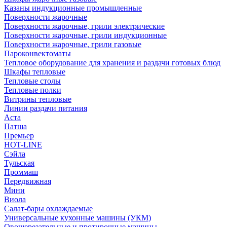
Казаны индукционные промышленные
Поверхности жарочные
Поверхности жарочные, грили электрические
Поверхности жарочные, грили индукционные
Поверхности жарочные, грили газовые
Пароконвектоматы
Тепловое оборудование для хранения и раздачи готовых блюд
Шкафы тепловые
Тепловые столы
Тепловые полки
Витрины тепловые
Линии раздачи питания
Аста
Патша
Премьер
HOT-LINE
Сэйла
Тульская
Проммаш
Передвижная
Мини
Виола
Салат-бары охлаждаемые
Универсальные кухонные машины (УКМ)
Овощерезательные и протирочные машины