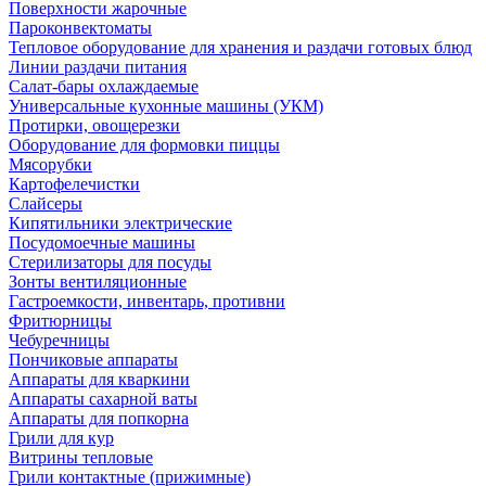
Поверхности жарочные
Пароконвектоматы
Тепловое оборудование для хранения и раздачи готовых блюд
Линии раздачи питания
Салат-бары охлаждаемые
Универсальные кухонные машины (УКМ)
Протирки, овощерезки
Оборудование для формовки пиццы
Мясорубки
Картофелечистки
Слайсеры
Кипятильники электрические
Посудомоечные машины
Стерилизаторы для посуды
Зонты вентиляционные
Гастроемкости, инвентарь, противни
Фритюрницы
Чебуречницы
Пончиковые аппараты
Аппараты для кваркини
Аппараты сахарной ваты
Аппараты для попкорна
Грили для кур
Витрины тепловые
Грили контактные (прижимные)