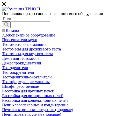
Поставщик профессионального пищевого оборудования
Каталог
Хлебопекарное оборудование
Просеиватели муки
Тестомесильные машины
Тестомесы для дрожжевого теста
Тестомесы для крутого теста
Дежи для тестомесов
Дежеопрокидыватели
Тестоделители
Тестоокруглители
Тестоделители-округлители
Тестоформующие машины
Шкафы расстоечные
Расстойка для ярусных печей
Расстойка для ротационных печей
Расстойка для конвекционных печей
Печи хлебопекарные и кондитерские
Печи электрические ярусные (подовые)
Печи газовые ярусные (подовые)