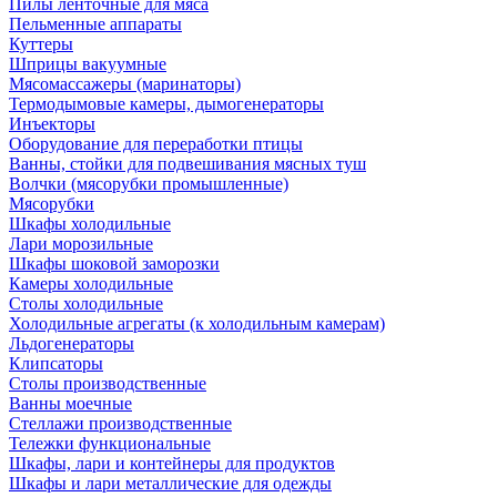
Пилы ленточные для мяса
Пельменные аппараты
Куттеры
Шприцы вакуумные
Мясомассажеры (маринаторы)
Термодымовые камеры, дымогенераторы
Инъекторы
Оборудование для переработки птицы
Ванны, стойки для подвешивания мясных туш
Волчки (мясорубки промышленные)
Мясорубки
Шкафы холодильные
Лари морозильные
Шкафы шоковой заморозки
Камеры холодильные
Столы холодильные
Холодильные агрегаты (к холодильным камерам)
Льдогенераторы
Клипсаторы
Столы производственные
Ванны моечные
Стеллажи производственные
Тележки функциональные
Шкафы, лари и контейнеры для продуктов
Шкафы и лари металлические для одежды