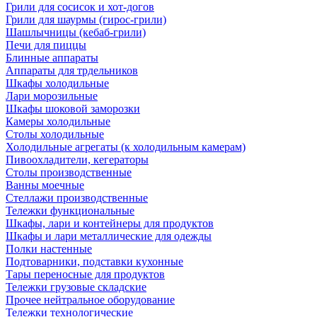
Грили для сосисок и хот-догов
Грили для шаурмы (гирос-грили)
Шашлычницы (кебаб-грили)
Печи для пиццы
Блинные аппараты
Аппараты для трдельников
Шкафы холодильные
Лари морозильные
Шкафы шоковой заморозки
Камеры холодильные
Столы холодильные
Холодильные агрегаты (к холодильным камерам)
Пивоохладители, кегераторы
Столы производственные
Ванны моечные
Стеллажи производственные
Тележки функциональные
Шкафы, лари и контейнеры для продуктов
Шкафы и лари металлические для одежды
Полки настенные
Подтоварники, подставки кухонные
Тары переносные для продуктов
Тележки грузовые складские
Прочее нейтральное оборудование
Тележки технологические