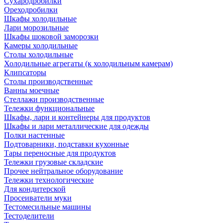
Сухародробилки
Ореходробилки
Шкафы холодильные
Лари морозильные
Шкафы шоковой заморозки
Камеры холодильные
Столы холодильные
Холодильные агрегаты (к холодильным камерам)
Клипсаторы
Столы производственные
Ванны моечные
Стеллажи производственные
Тележки функциональные
Шкафы, лари и контейнеры для продуктов
Шкафы и лари металлические для одежды
Полки настенные
Подтоварники, подставки кухонные
Тары переносные для продуктов
Тележки грузовые складские
Прочее нейтральное оборудование
Тележки технологические
Для кондитерской
Просеиватели муки
Тестомесильные машины
Тестоделители