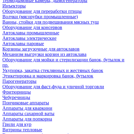
Термодымовые камеры, дымогенераторы
Инъекторы
Оборудование для переработки птицы
Волчки (мясорубки промышленные)
Ванны, стойки для подвешивания мясных туш
Оборудование для консервов
Автоклавы промышленные
Автоклавы электрические
Автоклавы паровые
Корзины загрузочные для автоклавов
Механизм выгрузки корзин из автоклава
Оборудование для мойки и стерилизации банок, бутылок и
пр.
Укупорка, закатка стеклянных и жестяных банок
Этикетировка и маркировка банок, бутылок
Парогенераторы
Оборудование для фаст-фуда и уличной торговли
Фритюрницы
Чебуречницы
Пончиковые аппараты
Аппараты для кваркини
Аппараты сахарной ваты
Аппараты для попкорна
Грили для кур
Витрины тепловые