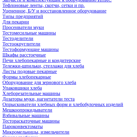
Тефлоновые ленты, скотчи, сетки и пр.
Уцененное, Б/У и восстановленное оборудование
Типы предприятий
Для пекарни
Просеиватели муки
Тестомесильные машины
Тестоделители
Тестоокруглители
Тестоформующие машины
Шкафы расстоечные
Печи хлебопекарные и кондитерские
Тележки-шпильки, стеллажи для хлеба
Листы подовые пекарные
Формы хлебопекарные
Оборудование для зернового хлеба
Упаковщики хлеба
Хлеборезательные машины
Дозаторы муки, нагнетатели теста
Опрыскиватели хлебных форм и хлебобулочных изделий
Мешкоопрокидыватели
Взбивальные машины
Тестораскаточные машины
Пароконвектоматы
Микромельницы, измельчители