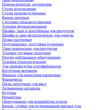
Пивоохладители, кегераторы
Столы холодильные
Столы производственные
Ванны моечные
Стеллажи производственные
Тележки функциональные
Шкафы, лари и контейнеры для продуктов
Шкафы и лари металлические для одежды
Полки настенные
Подтоварники, подставки кухонные
Тары переносные для продуктов
Тележки грузовые складские
Прочее нейтральное оборудование
Тележки технологические
Для производства полуфабрикатов
Котлетные автоматы
Машина для нанесения панировки
Фаршемесы
Пилы ленточные для мяса
Пельменные аппараты
Куттеры
Инъекторы
Оборудование для переработки птицы
Ванны, стойки для подвешивания мясных туш