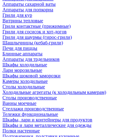
Аппараты сахарной ваты
Аппараты для попкорна
Грили для кур
Витрины тепловые
Грили контактные (прижимные)
Грили для сосисок и хот-догов
Грили для шаурмы (гирос-грили)
Шашлычницы (кебаб-грили)
Печи для пиццы
Блинные аппараты
Аппараты для трдельников
Шкафы холодильные
Лари морозильные
Шкафы шоковой заморозки
Камеры холодильные
Столы холодильные
Холодильные агрегаты (к холодильным камерам)
Столы производственные
Ванны моечные
Стеллажи производственные
Тележки функциональные
Шкафы, лари и контейнеры для продуктов
Шкафы и лари металлические для одежды
Полки настенные
Подтоварники, подставки кухонные