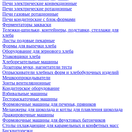
Печи электрические конвекционные
Печи электрические ротационные
Печи газовые ротационные
Печи кондитерские с блок-формами
Ферментаторы закваски
Тележки-шпильки, контейнеры, подставки, стеллажи для
хлеба
Листы подовые пекарные
Формы для выпечки хлеба
Оборудование для зернового хлеба
Упаковщики хлеба
Хлеборезательные машины
Дозаторы муки, нагнетатели теста
Опрыскиватели хлебных форм и хлебобулочных изделий
Мешкоопрокидыватели
Зонты вентиляционные
Кондитерское оборудование
Взбивальные машины
Тестораскаточные машины
Формовочные машины для печенья, пряников
Меланжеры для шоколада и котлы для плавления шоколада
Дражировочные машины
Формовочные машины для фруктовых батончиков
Столы охлаждающие для карамельных и конфетных масс
Бисквиторезки