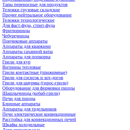
Тары переносные для продуктов
Тележки грузовые складские
Прочее нейтральное оборудование
Тележки технологические
Для фаст-фуда, стрит-фуда
Фритюрницы
Чебуречницы
Пончиковые аппараты
Аппараты для кваркини
Аппараты сахарной ваты
Аппараты для попкорна
Грили для кур
Витрины тепловые
Грили контактные (прижимные)
Грили для сосисок и хот-догов
Грили для шаурмы (гирос-грили)
Оборудование для формовки пиццы
Шашлычницы (кебаб-грили)
Печи для пиццы
Блинные аппараты
Аппараты для трдельников
Печи электрические конвекционные
Расстойка для конвекционных печей
Шкафы холодильные
Лари морозильные