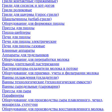
Грили контактные (прижимные)
Грили для сосисок и хот-догов
Грили роликовые
Грили для шаурмы (гирос-грили)
Шашлычницы (кебаб-грили)
Оборудование для формовки пиццы
Прессы для пиццы
Пицца-шейперы
Печи для пиццы
Печи для пиццы электрические
Печи для пиццы газовые
Блинные аппараты
Аппараты для трдельников
Оборудование для переработки молока
Ванны длительной пастеризации
Пастеризаторы-охладители молока в потоке
Оборудование для приемки, учета и фильтрации молока
Ванны охлаждения (охладители)
Ванны технологические (технологические емкости)
Ванны сыродельные (сыроварни)
Прессы для сыра
Парафинеры
Оборудование для производства сыра плавленного, чечил,
моцарелла, сулугуни
Оборудование для производства восстановленного молока,