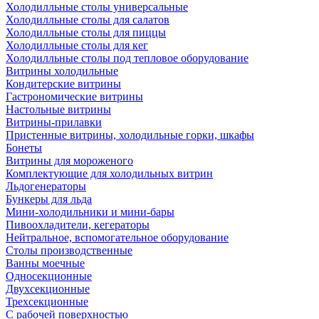
Холодилльные столы универсальные
Холодилльные столы для салатов
Холодилльные столы для пиццы
Холодилльные столы для кег
Холодилльные столы под тепловое оборудование
Витрины холодильные
Кондитерские витрины
Гастрономические витрины
Настольные витрины
Витрины-прилавки
Пристенные витрины, холодильные горки, шкафы
Бонеты
Витрины для мороженого
Комплектующие для холодильных витрин
Льдогенераторы
Бункеры для льда
Мини-холодильники и мини-бары
Пивоохладители, кегераторы
Нейтральное, вспомогательное оборудование
Столы производственные
Ванны моечные
Односекционные
Двухсекционные
Трехсекционные
С рабочей поверхностью