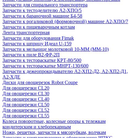
Запчасти для спирального транспортера
Запчасти к тестоделителю А2-ХПО/5
Запчасти к бараночной машине Б4-58
Запчасти к рогаликовой (формовочной) машине А2-ХПО/7
Запчасти к пищеварочным котлам
Лента транспортерная
Запчасти для оборудования Fimak
Запчасти к шприцу Идеал U-159
Запчасти к мельнице молотковой 10-ММ (ММ-10)
Запчасти к пиле В2-ФР-2П
Запчасти к тестораскатке КРТ-80/500
Запчасти к тестораскатке МНРТ-130/600
Запчасти к деже­опрокидывателю А2-ХП2-Д2, А2-ХП2-Д1,
А2-ХДЕ
Диски для овощерезок Robot Coupe
Для овощерезки CL20
Для овощерезки CL30
Для овощерезки CL40
Для овощерезки CL50
Для овощерезки CL52
Для овощерезки CL55
Колеса поворотные, колесные опоры к тележкам
кондитерским и хлебопекарным
Ножи, решетки, запчасти к мясорубкам, волчкам
Запчасти и комплектующие к оборудованию ИПКС