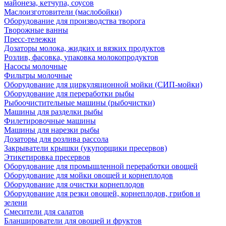
майонеза, кетчупа, соусов
Маслоизготовители (маслобойки)
Оборудование для производства творога
Творожные ванны
Пресс-тележки
Дозаторы молока, жидких и вязких продуктов
Розлив, фасовка, упаковка молокопродуктов
Насосы молочные
Фильтры молочные
Оборудование для циркуляционной мойки (СИП-мойки)
Оборудование для переработки рыбы
Рыбоочистительные машины (рыбочистки)
Машины для разделки рыбы
Филетировочные машины
Машины для нарезки рыбы
Дозаторы для розлива рассола
Закрыватели крышки (укупорщики пресервов)
Этикетировка пресервов
Оборудование для промышленной переработки овощей
Оборудование для мойки овощей и корнеплодов
Оборудование для очистки корнеплодов
Оборудование для резки овощей, корнеплодов, грибов и
зелени
Смесители для салатов
Бланширователи для овощей и фруктов