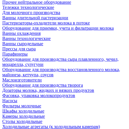
Прочее нейтральное оборудование
Тележки технологические
Для молочного производства
Ванны длительной пастеризации
Пастеризаторы-охладители молока в потоке
Оборудование для приемки, учета и фильтрации молока
Ванны охлаждения
Ванны технологические
Ванны сыродельные
Прессы для сыра
Парафинеры
Оборудование для производства сыра плавленного, чечил,
моцарелла, сулугуни
Оборудование для производства восстановленного молока,
майонеза, кетчупа, соусов
Маслоизготовители
Оборудование для производства творога
Дозаторы молока, жидких и вязких продуктов
Фасовка, упаковка молокопродуктов
Насосы
Фильтры молочные
Шкафы холодильные
Камеры холодильные
Столы холодильные
Холодильные агрегаты (к холодильным камерам)