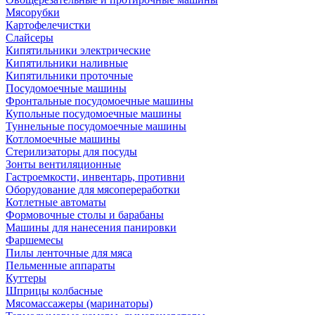
Мясорубки
Картофелечистки
Слайсеры
Кипятильники электрические
Кипятильники наливные
Кипятильники проточные
Посудомоечные машины
Фронтальные посудомоечные машины
Купольные посудомоечные машины
Туннельные посудомоечные машины
Котломоечные машины
Стерилизаторы для посуды
Зонты вентиляционные
Гастроемкости, инвентарь, противни
Оборудование для мясопереработки
Котлетные автоматы
Формовочные столы и барабаны
Машины для нанесения панировки
Фаршемесы
Пилы ленточные для мяса
Пельменные аппараты
Куттеры
Шприцы колбасные
Мясомассажеры (маринаторы)