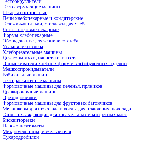
Тестоокруглители
Тестоформующие машины
Шкафы расстоечные
Печи хлебопекарные и кондитерские
Тележки-шпильки, стеллажи для хлеба
Листы подовые пекарные
Формы хлебопекарные
Оборудование для зернового хлеба
Упаковщики хлеба
Хлеборезательные машины
Дозаторы муки, нагнетатели теста
Опрыскиватели хлебных форм и хлебобулочных изделий
Мешкоопрокидыватели
Взбивальные машины
Тестораскаточные машины
Формовочные машины для печенья, пряников
Дражировочные машины
Ореходробилки
Формовочные машины для фруктовых батончиков
Меланжеры для шоколада и котлы для плавления шоколада
Столы охлаждающие для карамельных и конфетных масс
Бисквиторезки
Пароконвектоматы
Микромельницы, измельчители
Сухародробилки