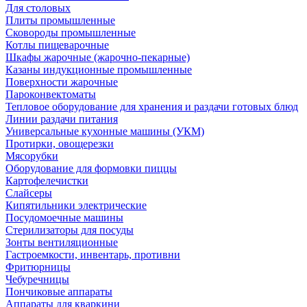
Для столовых
Плиты промышленные
Сковороды промышленные
Котлы пищеварочные
Шкафы жарочные (жарочно-пекарные)
Казаны индукционные промышленные
Поверхности жарочные
Пароконвектоматы
Тепловое оборудование для хранения и раздачи готовых блюд
Линии раздачи питания
Универсальные кухонные машины (УКМ)
Протирки, овощерезки
Мясорубки
Оборудование для формовки пиццы
Картофелечистки
Слайсеры
Кипятильники электрические
Посудомоечные машины
Стерилизаторы для посуды
Зонты вентиляционные
Гастроемкости, инвентарь, противни
Фритюрницы
Чебуречницы
Пончиковые аппараты
Аппараты для кваркини