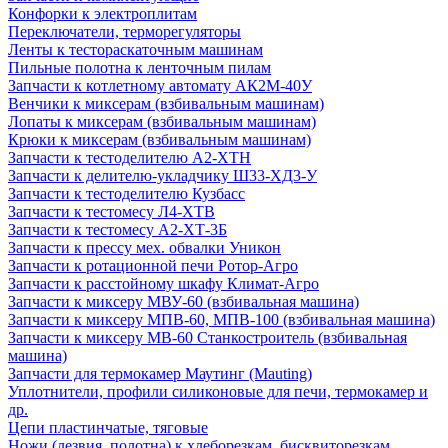
Конфорки к электроплитам
Переключатели, терморегуляторы
Ленты к тестораскаточным машинам
Пильные полотна к ленточным пилам
Запчасти к котлетному автомату АК2М-40У
Венчики к миксерам (взбивальным машинам)
Лопаты к миксерам (взбивальным машинам)
Крюки к миксерам (взбивальным машинам)
Запчасти к тестоделителю А2-ХТН
Запчасти к делителю-укладчику Ш33-ХД3-У
Запчасти к тестоделителю Кузбасс
Запчасти к тестомесу Л4-ХТВ
Запчасти к тестомесу А2-ХТ-3Б
Запчасти к прессу мех. обвалки Уникон
Запчасти к ротационной печи Ротор-Агро
Запчасти к расстойному шкафу Климат-Агро
Запчасти к миксеру МВУ-60 (взбивальная машина)
Запчасти к миксеру МПВ-60, МПВ-100 (взбивальная машина)
Запчасти к миксеру МВ-60 Станкостроитель (взбивальная
машина)
Запчасти для термокамер Маутинг (Mauting)
Уплотнители, профили силиконовые для печи, термокамер и
др.
Цепи пластинчатые, тяговые
Ножи (лезвия, полотна) к хлеборезкам, бисквиторезкам