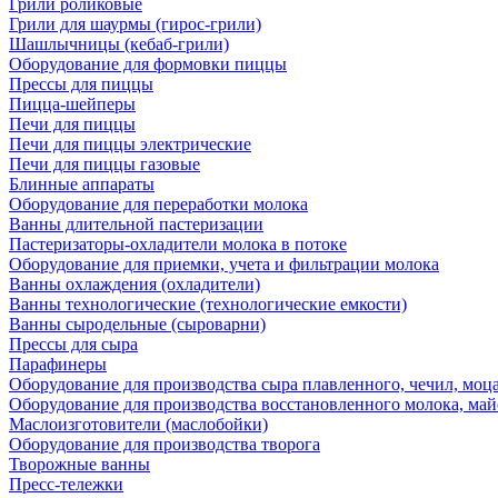
Грили роликовые
Грили для шаурмы (гирос-грили)
Шашлычницы (кебаб-грили)
Оборудование для формовки пиццы
Прессы для пиццы
Пицца-шейперы
Печи для пиццы
Печи для пиццы электрические
Печи для пиццы газовые
Блинные аппараты
Оборудование для переработки молока
Ванны длительной пастеризации
Пастеризаторы-охладители молока в потоке
Оборудование для приемки, учета и фильтрации молока
Ванны охлаждения (охладители)
Ванны технологические (технологические емкости)
Ванны сыродельные (сыроварни)
Прессы для сыра
Парафинеры
Оборудование для производства сыра плавленного, чечил, моца
Оборудование для производства восстановленного молока, майо
Маслоизготовители (маслобойки)
Оборудование для производства творога
Творожные ванны
Пресс-тележки