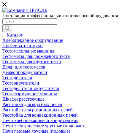
Поставщик профессионального пищевого оборудования
Каталог
Хлебопекарное оборудование
Просеиватели муки
Тестомесильные машины
Тестомесы для дрожжевого теста
Тестомесы для крутого теста
Дежи для тестомесов
Дежеопрокидыватели
Тестоделители
Тестоокруглители
Тестоделители-округлители
Тестоформующие машины
Шкафы расстоечные
Расстойка для ярусных печей
Расстойка для ротационных печей
Расстойка для конвекционных печей
Печи хлебопекарные и кондитерские
Печи электрические ярусные (подовые)
Печи газовые ярусные (подовые)