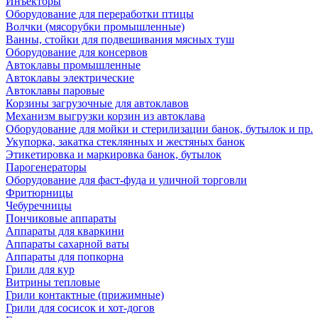
Инъекторы
Оборудование для переработки птицы
Волчки (мясорубки промышленные)
Ванны, стойки для подвешивания мясных туш
Оборудование для консервов
Автоклавы промышленные
Автоклавы электрические
Автоклавы паровые
Корзины загрузочные для автоклавов
Механизм выгрузки корзин из автоклава
Оборудование для мойки и стерилизации банок, бутылок и пр.
Укупорка, закатка стеклянных и жестяных банок
Этикетировка и маркировка банок, бутылок
Парогенераторы
Оборудование для фаст-фуда и уличной торговли
Фритюрницы
Чебуречницы
Пончиковые аппараты
Аппараты для кваркини
Аппараты сахарной ваты
Аппараты для попкорна
Грили для кур
Витрины тепловые
Грили контактные (прижимные)
Грили для сосисок и хот-догов