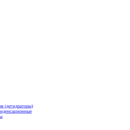
в (дегидраторы)
онденсационные
мы