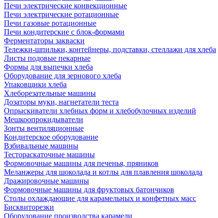
Печи электрические конвекционные
Печи электрические ротационные
Печи газовые ротационные
Печи кондитерские с блок-формами
Ферментаторы закваски
Тележки-шпильки, контейнеры, подставки, стеллажи для хлеба
Листы подовые пекарные
Формы для выпечки хлеба
Оборудование для зернового хлеба
Упаковщики хлеба
Хлеборезательные машины
Дозаторы муки, нагнетатели теста
Опрыскиватели хлебных форм и хлебобулочных изделий
Мешкоопрокидыватели
Зонты вентиляционные
Кондитерское оборудование
Взбивальные машины
Тестораскаточные машины
Формовочные машины для печенья, пряников
Меланжеры для шоколада и котлы для плавления шоколада
Дражировочные машины
Формовочные машины для фруктовых батончиков
Столы охлаждающие для карамельных и конфетных масс
Бисквиторезки
Оборудование производства карамели