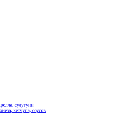
релла, сулугуни
неза, кетчупа, соусов