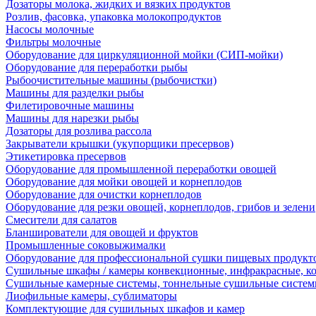
Дозаторы молока, жидких и вязких продуктов
Розлив, фасовка, упаковка молокопродуктов
Насосы молочные
Фильтры молочные
Оборудование для циркуляционной мойки (СИП-мойки)
Оборудование для переработки рыбы
Рыбоочистительные машины (рыбочистки)
Машины для разделки рыбы
Филетировочные машины
Машины для нарезки рыбы
Дозаторы для розлива рассола
Закрыватели крышки (укупорщики пресервов)
Этикетировка пресервов
Оборудование для промышленной переработки овощей
Оборудование для мойки овощей и корнеплодов
Оборудование для очистки корнеплодов
Оборудование для резки овощей, корнеплодов, грибов и зелени
Смесители для салатов
Бланширователи для овощей и фруктов
Промышленные соковыжималки
Оборудование для профессиональной сушки пищевых продукто
Сушильные шкафы / камеры конвекционные, инфракрасные, к
Сушильные камерные системы, тоннельные сушильные систе
Лиофильные камеры, сублиматоры
Комплектующие для сушильных шкафов и камер