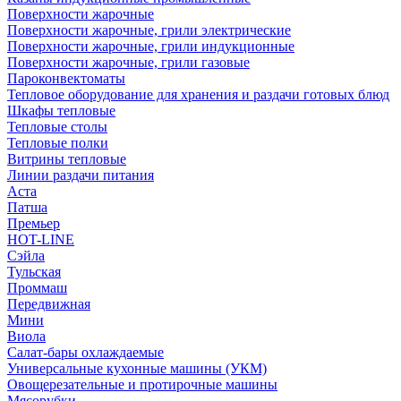
Поверхности жарочные
Поверхности жарочные, грили электрические
Поверхности жарочные, грили индукционные
Поверхности жарочные, грили газовые
Пароконвектоматы
Тепловое оборудование для хранения и раздачи готовых блюд
Шкафы тепловые
Тепловые столы
Тепловые полки
Витрины тепловые
Линии раздачи питания
Аста
Патша
Премьер
HOT-LINE
Сэйла
Тульская
Проммаш
Передвижная
Мини
Виола
Салат-бары охлаждаемые
Универсальные кухонные машины (УКМ)
Овощерезательные и протирочные машины
Мясорубки