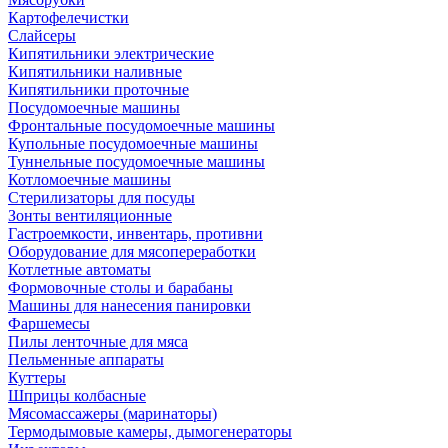
Картофелечистки
Слайсеры
Кипятильники электрические
Кипятильники наливные
Кипятильники проточные
Посудомоечные машины
Фронтальные посудомоечные машины
Купольные посудомоечные машины
Туннельные посудомоечные машины
Котломоечные машины
Стерилизаторы для посуды
Зонты вентиляционные
Гастроемкости, инвентарь, противни
Оборудование для мясопереработки
Котлетные автоматы
Формовочные столы и барабаны
Машины для нанесения панировки
Фаршемесы
Пилы ленточные для мяса
Пельменные аппараты
Куттеры
Шприцы колбасные
Мясомассажеры (маринаторы)
Термодымовые камеры, дымогенераторы