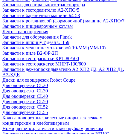
Запчасти для спирального транспортера
Запчасти к тестоделителю А2-ХПО/5
Запчасти к бараночной машине Б4-58
Запчасти к рогаликовой (формовочной) машине А2-ХПО/7
Запчасти к пищеварочным котлам
Лента транспортерная
Запчасти для оборудования Fimak
Запчасти к шприцу Идеал U-159
Запчасти к мельнице молотковой 10-ММ (ММ-10)
Запчасти к пиле В2-ФР-2П
Запчасти к тестораскатке КРТ-80/500
Запчасти к тестораскатке МНРТ-130/600
Запчасти к деже­опрокидывателю А2-ХП2-Д2, А2-ХП2-Д1,
А2-ХДЕ
Диски для овощерезок Robot Coupe
Для овощерезки CL20
Для овощерезки CL30
Для овощерезки CL40
Для овощерезки CL50
Для овощерезки CL52
Для овощерезки CL55
Колеса поворотные, колесные опоры к тележкам
кондитерским и хлебопекарным
Ножи, решетки, запчасти к мясорубкам, волчкам
Запчасти и комплектующие к оборудованию ИПКС