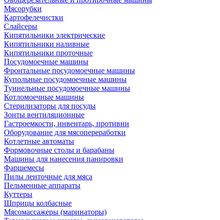
Мясорубки
Картофелечистки
Слайсеры
Кипятильники электрические
Кипятильники наливные
Кипятильники проточные
Посудомоечные машины
Фронтальные посудомоечные машины
Купольные посудомоечные машины
Туннельные посудомоечные машины
Котломоечные машины
Стерилизаторы для посуды
Зонты вентиляционные
Гастроемкости, инвентарь, противни
Оборудование для мясопереработки
Котлетные автоматы
Формовочные столы и барабаны
Машины для нанесения панировки
Фаршемесы
Пилы ленточные для мяса
Пельменные аппараты
Куттеры
Шприцы колбасные
Мясомассажеры (маринаторы)