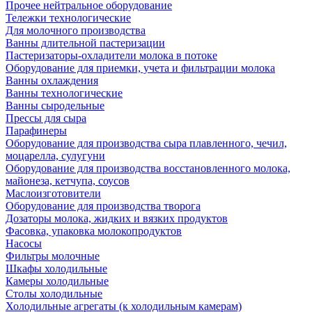
Прочее нейтральное оборудование
Тележки технологические
Для молочного производства
Ванны длительной пастеризации
Пастеризаторы-охладители молока в потоке
Оборудование для приемки, учета и фильтрации молока
Ванны охлаждения
Ванны технологические
Ванны сыродельные
Прессы для сыра
Парафинеры
Оборудование для производства сыра плавленного, чечил,
моцарелла, сулугуни
Оборудование для производства восстановленного молока,
майонеза, кетчупа, соусов
Маслоизготовители
Оборудование для производства творога
Дозаторы молока, жидких и вязких продуктов
Фасовка, упаковка молокопродуктов
Насосы
Фильтры молочные
Шкафы холодильные
Камеры холодильные
Столы холодильные
Холодильные агрегаты (к холодильным камерам)