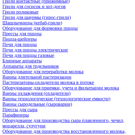
Грили контактные (прижимные)
Грили для сосисок и хот-догов
Грили роликовые
Грили для шаурмы (гирос-грили)
Шашлычницы (кебаб-грили)
Оборудование для формовки пиццы
Прессы для пиццы
Пицца-шейперы
Печи для пиццы
Печи для пиццы электрические
Печи для пиццы газовые
Блинные аппараты
Аппараты для трдельников
Оборудование для переработки молока
Ванны длительной пастеризации
Пастеризаторы-охладители молока в потоке
Оборудование для приемки, учета и фильтрации молока
Ванны охлаждения (охладители)
Ванны технологические (технологические емкости)
Ванны сыродельные (сыроварни)
Прессы для сыра
Парафинеры
Оборудование для производства сыра плавленного, чечил,
моцарелла, сулугуни
Оборудование для производства восстановленного молока,