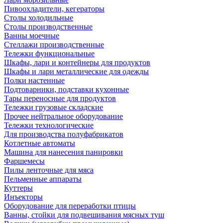
Пивоохладители, кегераторы
Столы холодильные
Столы производственные
Ванны моечные
Стеллажи производственные
Тележки функциональные
Шкафы, лари и контейнеры для продуктов
Шкафы и лари металлические для одежды
Полки настенные
Подтоварники, подставки кухонные
Тары переносные для продуктов
Тележки грузовые складские
Прочее нейтральное оборудование
Тележки технологические
Для производства полуфабрикатов
Котлетные автоматы
Машина для нанесения панировки
Фаршемесы
Пилы ленточные для мяса
Пельменные аппараты
Куттеры
Инъекторы
Оборудование для переработки птицы
Ванны, стойки для подвешивания мясных туш