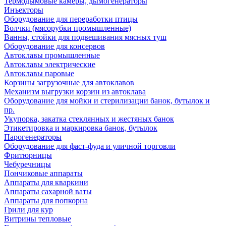
Термодымовые камеры, дымогенераторы
Инъекторы
Оборудование для переработки птицы
Волчки (мясорубки промышленные)
Ванны, стойки для подвешивания мясных туш
Оборудование для консервов
Автоклавы промышленные
Автоклавы электрические
Автоклавы паровые
Корзины загрузочные для автоклавов
Механизм выгрузки корзин из автоклава
Оборудование для мойки и стерилизации банок, бутылок и
пр.
Укупорка, закатка стеклянных и жестяных банок
Этикетировка и маркировка банок, бутылок
Парогенераторы
Оборудование для фаст-фуда и уличной торговли
Фритюрницы
Чебуречницы
Пончиковые аппараты
Аппараты для кваркини
Аппараты сахарной ваты
Аппараты для попкорна
Грили для кур
Витрины тепловые