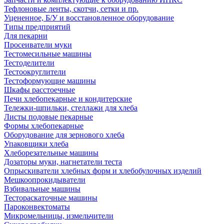
Тефлоновые ленты, скотчи, сетки и пр.
Уцененное, Б/У и восстановленное оборудование
Типы предприятий
Для пекарни
Просеиватели муки
Тестомесильные машины
Тестоделители
Тестоокруглители
Тестоформующие машины
Шкафы расстоечные
Печи хлебопекарные и кондитерские
Тележки-шпильки, стеллажи для хлеба
Листы подовые пекарные
Формы хлебопекарные
Оборудование для зернового хлеба
Упаковщики хлеба
Хлеборезательные машины
Дозаторы муки, нагнетатели теста
Опрыскиватели хлебных форм и хлебобулочных изделий
Мешкоопрокидыватели
Взбивальные машины
Тестораскаточные машины
Пароконвектоматы
Микромельницы, измельчители