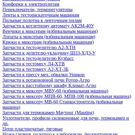
Конфорки к электроплитам
Переключатели, терморегуляторы
Ленты к тестораскаточным машинам
Пильные полотна к ленточным пилам
Запчасти к котлетному автомату АК2М-40У
Венчики к миксерам (взбивальным машинам)
Лопаты к миксерам (взбивальным машинам)
Крюки к миксерам (взбивальным машинам)
Запчасти к тестоделителю А2-ХТН
Запчасти к делителю-укладчику Ш33-ХД3-У
Запчасти к тестоделителю Кузбасс
Запчасти к тестомесу Л4-ХТВ
Запчасти к тестомесу А2-ХТ-3Б
Запчасти к прессу мех. обвалки Уникон
Запчасти к ротационной печи Ротор-Агро
Запчасти к расстойному шкафу Климат-Агро
Запчасти к миксеру МВУ-60 (взбивальная машина)
Запчасти к миксеру МПВ-60, МПВ-100 (взбивальная машина)
Запчасти к миксеру МВ-60 Станкостроитель (взбивальная
машина)
Запчасти для термокамер Маутинг (Mauting)
Уплотнители, профили силиконовые для печи, термокамер и
др.
Цепи пластинчатые, тяговые
Ножи (лезвия, полотна) к хлеборезкам, бисквиторезкам