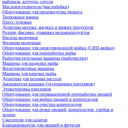
майонеза, кетчупа, соусов
Маслоизготовители (маслобойки)
Оборудование для производства творога
Творожные ванны
Пресс-тележки
Дозаторы молока, жидких и вязких продуктов
Розлив, фасовка, упаковка молокопродуктов
Насосы молочные
Фильтры молочные
Оборудование для циркуляционной мойки (СИП-мойки)
Оборудование для переработки рыбы
Рыбоочистительные машины (рыбочистки)
Машины для разделки рыбы
Филетировочные машины
Машины для нарезки рыбы
Дозаторы для розлива рассола
Закрыватели крышки (укупорщики пресервов)
Этикетировка пресервов
Оборудование для промышленной переработки овощей
Оборудование для мойки овощей и корнеплодов
Оборудование для очистки корнеплодов
Оборудование для резки овощей, корнеплодов, грибов и
зелени
Смесители для салатов
Бланширователи для овощей и фруктов