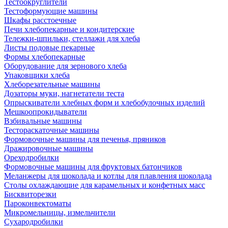
Тестоокруглители
Тестоформующие машины
Шкафы расстоечные
Печи хлебопекарные и кондитерские
Тележки-шпильки, стеллажи для хлеба
Листы подовые пекарные
Формы хлебопекарные
Оборудование для зернового хлеба
Упаковщики хлеба
Хлеборезательные машины
Дозаторы муки, нагнетатели теста
Опрыскиватели хлебных форм и хлебобулочных изделий
Мешкоопрокидыватели
Взбивальные машины
Тестораскаточные машины
Формовочные машины для печенья, пряников
Дражировочные машины
Ореходробилки
Формовочные машины для фруктовых батончиков
Меланжеры для шоколада и котлы для плавления шоколада
Столы охлаждающие для карамельных и конфетных масс
Бисквиторезки
Пароконвектоматы
Микромельницы, измельчители
Сухародробилки