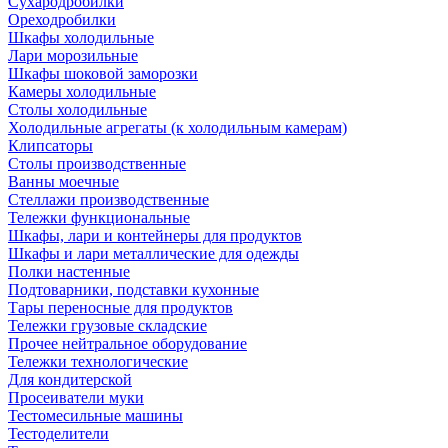
Сухародробилки
Ореходробилки
Шкафы холодильные
Лари морозильные
Шкафы шоковой заморозки
Камеры холодильные
Столы холодильные
Холодильные агрегаты (к холодильным камерам)
Клипсаторы
Столы производственные
Ванны моечные
Стеллажи производственные
Тележки функциональные
Шкафы, лари и контейнеры для продуктов
Шкафы и лари металлические для одежды
Полки настенные
Подтоварники, подставки кухонные
Тары переносные для продуктов
Тележки грузовые складские
Прочее нейтральное оборудование
Тележки технологические
Для кондитерской
Просеиватели муки
Тестомесильные машины
Тестоделители