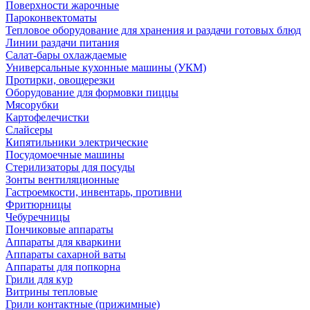
Поверхности жарочные
Пароконвектоматы
Тепловое оборудование для хранения и раздачи готовых блюд
Линии раздачи питания
Салат-бары охлаждаемые
Универсальные кухонные машины (УКМ)
Протирки, овощерезки
Оборудование для формовки пиццы
Мясорубки
Картофелечистки
Слайсеры
Кипятильники электрические
Посудомоечные машины
Стерилизаторы для посуды
Зонты вентиляционные
Гастроемкости, инвентарь, противни
Фритюрницы
Чебуречницы
Пончиковые аппараты
Аппараты для кваркини
Аппараты сахарной ваты
Аппараты для попкорна
Грили для кур
Витрины тепловые
Грили контактные (прижимные)