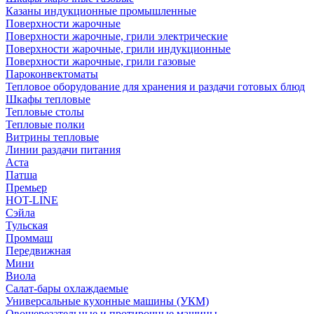
Казаны индукционные промышленные
Поверхности жарочные
Поверхности жарочные, грили электрические
Поверхности жарочные, грили индукционные
Поверхности жарочные, грили газовые
Пароконвектоматы
Тепловое оборудование для хранения и раздачи готовых блюд
Шкафы тепловые
Тепловые столы
Тепловые полки
Витрины тепловые
Линии раздачи питания
Аста
Патша
Премьер
HOT-LINE
Сэйла
Тульская
Проммаш
Передвижная
Мини
Виола
Салат-бары охлаждаемые
Универсальные кухонные машины (УКМ)
Овощерезательные и протирочные машины