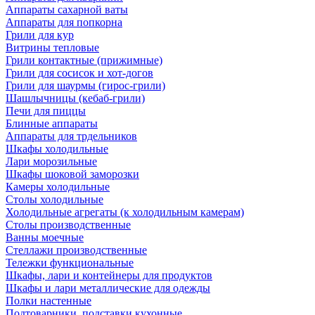
Аппараты сахарной ваты
Аппараты для попкорна
Грили для кур
Витрины тепловые
Грили контактные (прижимные)
Грили для сосисок и хот-догов
Грили для шаурмы (гирос-грили)
Шашлычницы (кебаб-грили)
Печи для пиццы
Блинные аппараты
Аппараты для трдельников
Шкафы холодильные
Лари морозильные
Шкафы шоковой заморозки
Камеры холодильные
Столы холодильные
Холодильные агрегаты (к холодильным камерам)
Столы производственные
Ванны моечные
Стеллажи производственные
Тележки функциональные
Шкафы, лари и контейнеры для продуктов
Шкафы и лари металлические для одежды
Полки настенные
Подтоварники, подставки кухонные