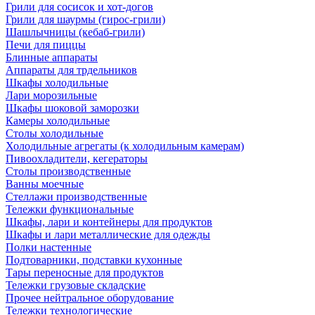
Грили для сосисок и хот-догов
Грили для шаурмы (гирос-грили)
Шашлычницы (кебаб-грили)
Печи для пиццы
Блинные аппараты
Аппараты для трдельников
Шкафы холодильные
Лари морозильные
Шкафы шоковой заморозки
Камеры холодильные
Столы холодильные
Холодильные агрегаты (к холодильным камерам)
Пивоохладители, кегераторы
Столы производственные
Ванны моечные
Стеллажи производственные
Тележки функциональные
Шкафы, лари и контейнеры для продуктов
Шкафы и лари металлические для одежды
Полки настенные
Подтоварники, подставки кухонные
Тары переносные для продуктов
Тележки грузовые складские
Прочее нейтральное оборудование
Тележки технологические