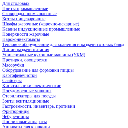
Для столовых
Плиты промышленные
Сковороды промышленные
Котлы пищеварочные
Шкафы жарочные (жарочно-пекарные)
Казаны индукционные промышленные
Поверхности жарочные
Пароконвектоматы
Тепловое оборудование для хранения и раздачи готовых блюд
Линии раздачи питания
Универсальные кухонные машины (УКМ)
Протирки, овощерезки
Мясорубки
Оборудование для формовки пиццы
Картофелечистки
Слайсеры
Кипятильники электрические
Посудомоечные машины
Стерилизаторы для посуды
Зонты вентиляционные
Гастроемкости, инвентарь, противни
Фритюрницы
Чебуречницы
Пончиковые аппараты
Аппараты для кваркини