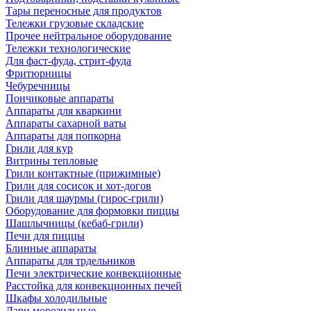
Тары переносные для продуктов
Тележки грузовые складские
Прочее нейтральное оборудование
Тележки технологические
Для фаст-фуда, стрит-фуда
Фритюрницы
Чебуречницы
Пончиковые аппараты
Аппараты для кваркини
Аппараты сахарной ваты
Аппараты для попкорна
Грили для кур
Витрины тепловые
Грили контактные (прижимные)
Грили для сосисок и хот-догов
Грили для шаурмы (гирос-грили)
Оборудование для формовки пиццы
Шашлычницы (кебаб-грили)
Печи для пиццы
Блинные аппараты
Аппараты для трдельников
Печи электрические конвекционные
Расстойка для конвекционных печей
Шкафы холодильные
Лари морозильные