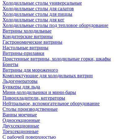
Холодилльные столы универсальные
Холодилльные столы для салатов
Холодилльные столы для пиццы
Холодилльные столы для кег
Холодилльные столы под тепловое оборудование
Витрины холодильные
Кондитерские витрины
Гастрономические витрины
Настольные витрины
Витрины-прилавки
Пристенные витрины, холодильные горки, шкафы
Бонеты
Витрины для мороженого
Комплектующие для холодильных витрин
Льдогенераторы
Бункеры для льда
Мини-холодильники и мини-бары
Пивоохладители, кегераторы
Нейтральное, вспомогательное оборудование
Столы производственные
Ванны моечные
Односекционные
Двухсекционные
Трехсекционные
С рабочей поверхностью