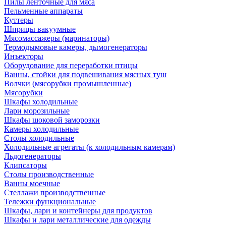
Пилы ленточные для мяса
Пельменные аппараты
Куттеры
Шприцы вакуумные
Мясомассажеры (маринаторы)
Термодымовые камеры, дымогенераторы
Инъекторы
Оборудование для переработки птицы
Ванны, стойки для подвешивания мясных туш
Волчки (мясорубки промышленные)
Мясорубки
Шкафы холодильные
Лари морозильные
Шкафы шоковой заморозки
Камеры холодильные
Столы холодильные
Холодильные агрегаты (к холодильным камерам)
Льдогенераторы
Клипсаторы
Столы производственные
Ванны моечные
Стеллажи производственные
Тележки функциональные
Шкафы, лари и контейнеры для продуктов
Шкафы и лари металлические для одежды