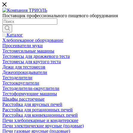
Поставщик профессионального пищевого оборудования
Каталог
Хлебопекарное оборудование
Просеиватели муки
Тестомесильные машины
Тестомесы для дрожжевого теста
Тестомесы для крутого теста
Дежи для тестомесов
Дежеопрокидыватели
Тестоделители
Тестоокруглители
Тестоделители-округлители
Тестоформующие машины
Шкафы расстоечные
Расстойка для ярусных печей
Расстойка для ротационных печей
Расстойка для конвекционных печей
Печи хлебопекарные и кондитерские
Печи электрические ярусные (подовые)
Печи газовые ярусные (подовые)