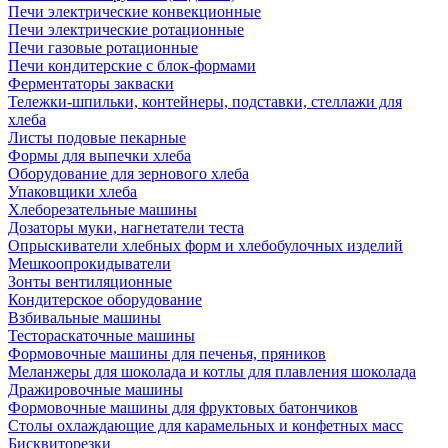
Печи электрические конвекционные
Печи электрические ротационные
Печи газовые ротационные
Печи кондитерские с блок-формами
Ферментаторы закваски
Тележки-шпильки, контейнеры, подставки, стеллажи для
хлеба
Листы подовые пекарные
Формы для выпечки хлеба
Оборудование для зернового хлеба
Упаковщики хлеба
Хлеборезательные машины
Дозаторы муки, нагнетатели теста
Опрыскиватели хлебных форм и хлебобулочных изделий
Мешкоопрокидыватели
Зонты вентиляционные
Кондитерское оборудование
Взбивальные машины
Тестораскаточные машины
Формовочные машины для печенья, пряников
Меланжеры для шоколада и котлы для плавления шоколада
Дражировочные машины
Формовочные машины для фруктовых батончиков
Столы охлаждающие для карамельных и конфетных масс
Бисквиторезки