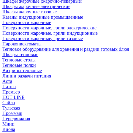
Шкафы жарочные (жарочно-пекарные)
Шкафы жарочные электрические
Шкафы жарочные газовые
Казаны индукционные промышленные
Поверхности жарочные
Поверхности жарочные, грили электрические
Поверхности жарочные, грили индукционные
Поверхности жарочные, грили газовые
Пароконвектоматы
Тепловое оборудование для хранения и раздачи готовых блюд
Шкафы тепловые
Тепловые столы
Тепловые полки
Витрины тепловые
Линии раздачи питания
Аста
Патша
Премьер
HOT-LINE
Сэйла
Тульская
Проммаш
Передвижная
Мини
Виола