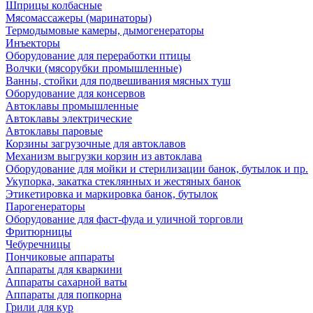
Шприцы колбасные
Мясомассажеры (маринаторы)
Термодымовые камеры, дымогенераторы
Инъекторы
Оборудование для переработки птицы
Волчки (мясорубки промышленные)
Ванны, стойки для подвешивания мясных туш
Оборудование для консервов
Автоклавы промышленные
Автоклавы электрические
Автоклавы паровые
Корзины загрузочные для автоклавов
Механизм выгрузки корзин из автоклава
Оборудование для мойки и стерилизации банок, бутылок и пр.
Укупорка, закатка стеклянных и жестяных банок
Этикетировка и маркировка банок, бутылок
Парогенераторы
Оборудование для фаст-фуда и уличной торговли
Фритюрницы
Чебуречницы
Пончиковые аппараты
Аппараты для кваркини
Аппараты сахарной ваты
Аппараты для попкорна
Грили для кур