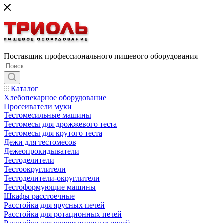
Поставщик профессионального пищевого оборудования
Каталог
Хлебопекарное оборудование
Просеиватели муки
Тестомесильные машины
Тестомесы для дрожжевого теста
Тестомесы для крутого теста
Дежи для тестомесов
Дежеопрокидыватели
Тестоделители
Тестоокруглители
Тестоделители-округлители
Тестоформующие машины
Шкафы расстоечные
Расстойка для ярусных печей
Расстойка для ротационных печей
Расстойка для конвекционных печей