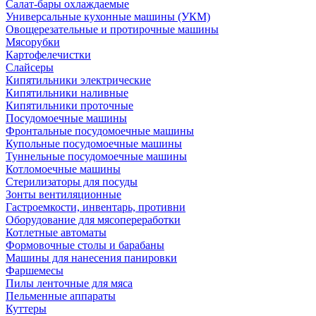
Салат-бары охлаждаемые
Универсальные кухонные машины (УКМ)
Овощерезательные и протирочные машины
Мясорубки
Картофелечистки
Слайсеры
Кипятильники электрические
Кипятильники наливные
Кипятильники проточные
Посудомоечные машины
Фронтальные посудомоечные машины
Купольные посудомоечные машины
Туннельные посудомоечные машины
Котломоечные машины
Стерилизаторы для посуды
Зонты вентиляционные
Гастроемкости, инвентарь, противни
Оборудование для мясопереработки
Котлетные автоматы
Формовочные столы и барабаны
Машины для нанесения панировки
Фаршемесы
Пилы ленточные для мяса
Пельменные аппараты
Куттеры