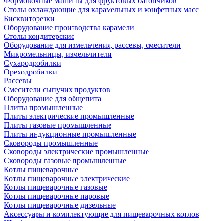
Формовочные машины для фруктовых батончиков
Столы охлаждающие для карамельных и конфетных масс
Бисквиторезки
Оборудование производства карамели
Столы кондитерские
Оборудование для измельчения, рассевы, смесители
Микромельницы, измельчители
Сухародробилки
Ореходробилки
Рассевы
Смесители сыпучих продуктов
Оборудование для общепита
Плиты промышленные
Плиты электрические промышленные
Плиты газовые промышленные
Плиты индукционные промышленные
Сковороды промышленные
Сковороды электрические промышленные
Сковороды газовые промышленные
Котлы пищеварочные
Котлы пищеварочные электрические
Котлы пищеварочные газовые
Котлы пищеварочные паровые
Котлы пищеварочные дизельные
Аксессуары и комплектующие для пищеварочных котлов