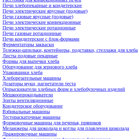
Печи хлебопекарные и кондитерские
Печи электрические ярусные (подовые)
Печи газовые ярусные (подовые)
Печи электрические конвекционные
Печи электрические ротационные
Печи газовые ротационные
Печи кондитерские с блок-формами
Ферментаторы закваски
Тележки-шпильки, контейнеры, подставки, стеллажи для хлеба
Листы подовые пекарные
Формы для выпечки хлеба
Оборудование для зернового хлеба
Упаковщики хлеба
Хлеборезательные машины
Дозаторы муки, нагнетатели теста
Опрыскиватели хлебных форм и хлебобулочных изделий
Мешкоопрокидыватели
Зонты вентиляционные
Кондитерское оборудование
Взбивальные машины
Тестораскаточные машины
Формовочные машины для печенья, пряников
Меланжеры для шоколада и котлы для плавления шоколада
Дражировочные машины