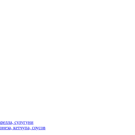
релла, сулугуни
неза, кетчупа, соусов