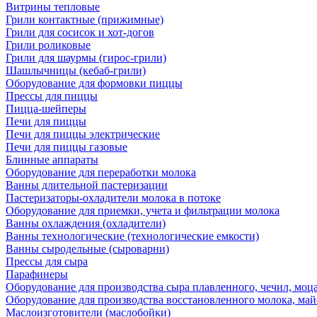
Витрины тепловые
Грили контактные (прижимные)
Грили для сосисок и хот-догов
Грили роликовые
Грили для шаурмы (гирос-грили)
Шашлычницы (кебаб-грили)
Оборудование для формовки пиццы
Прессы для пиццы
Пицца-шейперы
Печи для пиццы
Печи для пиццы электрические
Печи для пиццы газовые
Блинные аппараты
Оборудование для переработки молока
Ванны длительной пастеризации
Пастеризаторы-охладители молока в потоке
Оборудование для приемки, учета и фильтрации молока
Ванны охлаждения (охладители)
Ванны технологические (технологические емкости)
Ванны сыродельные (сыроварни)
Прессы для сыра
Парафинеры
Оборудование для производства сыра плавленного, чечил, моца
Оборудование для производства восстановленного молока, майо
Маслоизготовители (маслобойки)