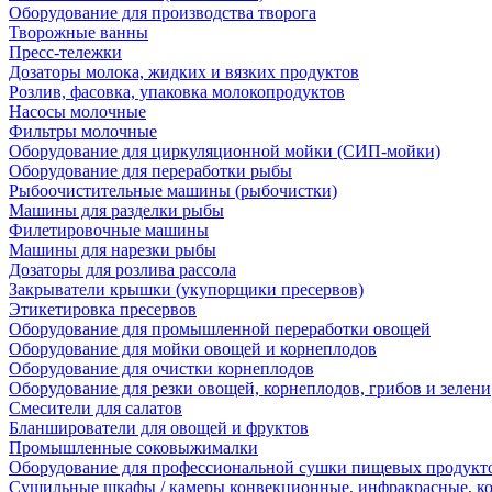
Оборудование для производства творога
Творожные ванны
Пресс-тележки
Дозаторы молока, жидких и вязких продуктов
Розлив, фасовка, упаковка молокопродуктов
Насосы молочные
Фильтры молочные
Оборудование для циркуляционной мойки (СИП-мойки)
Оборудование для переработки рыбы
Рыбоочистительные машины (рыбочистки)
Машины для разделки рыбы
Филетировочные машины
Машины для нарезки рыбы
Дозаторы для розлива рассола
Закрыватели крышки (укупорщики пресервов)
Этикетировка пресервов
Оборудование для промышленной переработки овощей
Оборудование для мойки овощей и корнеплодов
Оборудование для очистки корнеплодов
Оборудование для резки овощей, корнеплодов, грибов и зелени
Смесители для салатов
Бланширователи для овощей и фруктов
Промышленные соковыжималки
Оборудование для профессиональной сушки пищевых продукто
Сушильные шкафы / камеры конвекционные, инфракрасные, к