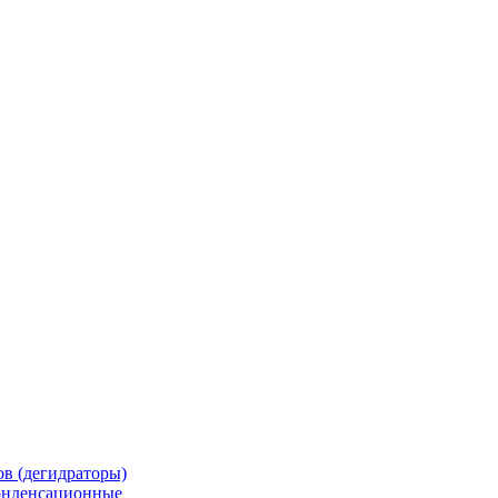
в (дегидраторы)
онденсационные