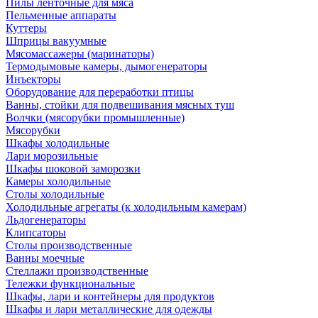
Пилы ленточные для мяса
Пельменные аппараты
Куттеры
Шприцы вакуумные
Мясомассажеры (маринаторы)
Термодымовые камеры, дымогенераторы
Инъекторы
Оборудование для переработки птицы
Ванны, стойки для подвешивания мясных туш
Волчки (мясорубки промышленные)
Мясорубки
Шкафы холодильные
Лари морозильные
Шкафы шоковой заморозки
Камеры холодильные
Столы холодильные
Холодильные агрегаты (к холодильным камерам)
Льдогенераторы
Клипсаторы
Столы производственные
Ванны моечные
Стеллажи производственные
Тележки функциональные
Шкафы, лари и контейнеры для продуктов
Шкафы и лари металлические для одежды