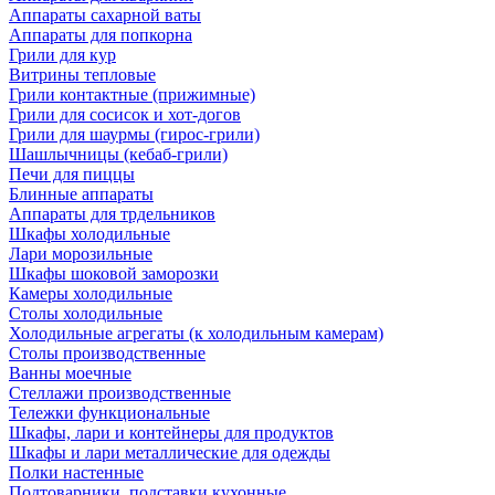
Аппараты сахарной ваты
Аппараты для попкорна
Грили для кур
Витрины тепловые
Грили контактные (прижимные)
Грили для сосисок и хот-догов
Грили для шаурмы (гирос-грили)
Шашлычницы (кебаб-грили)
Печи для пиццы
Блинные аппараты
Аппараты для трдельников
Шкафы холодильные
Лари морозильные
Шкафы шоковой заморозки
Камеры холодильные
Столы холодильные
Холодильные агрегаты (к холодильным камерам)
Столы производственные
Ванны моечные
Стеллажи производственные
Тележки функциональные
Шкафы, лари и контейнеры для продуктов
Шкафы и лари металлические для одежды
Полки настенные
Подтоварники, подставки кухонные