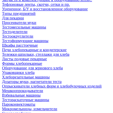
Тефлоновые ленты, скотчи, сетки и пр.
Уцененное, Б/У и восстановленное оборудование
Типы предприятий
Для пекарни
Просеиватели муки
Тестомесильные машины
Тестоделители
Тестоокруглители
Тестоформующие машины
Шкафы расстоечные
Печи хлебопекарные и кондитерские
Тележки-шпильки, стеллажи для хлеба
Листы подовые пекарные
Формы хлебопекарные
Оборудование для зернового хлеба
Упаковщики хлеба
Хлеборезательные машины
Дозаторы муки, нагнетатели теста
Опрыскиватели хлебных форм и хлебобулочных изделий
Мешкоопрокидыватели
Взбивальные машины
Тестораскаточные машины
Пароконвектоматы
Микромельницы, измельчители