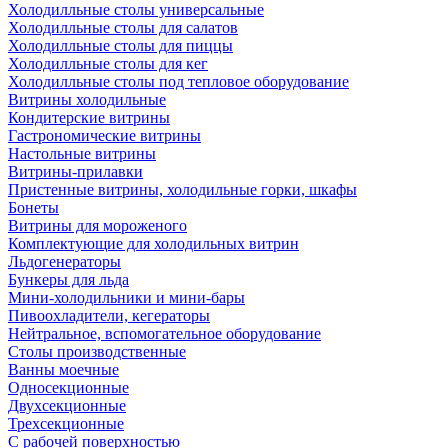
Холодилльные столы универсальные
Холодилльные столы для салатов
Холодилльные столы для пиццы
Холодилльные столы для кег
Холодилльные столы под тепловое оборудование
Витрины холодильные
Кондитерские витрины
Гастрономические витрины
Настольные витрины
Витрины-прилавки
Пристенные витрины, холодильные горки, шкафы
Бонеты
Витрины для мороженого
Комплектующие для холодильных витрин
Льдогенераторы
Бункеры для льда
Мини-холодильники и мини-бары
Пивоохладители, кегераторы
Нейтральное, вспомогательное оборудование
Столы производственные
Ванны моечные
Односекционные
Двухсекционные
Трехсекционные
С рабочей поверхностью