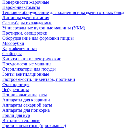
Поверхности жарочные
Пароконвектоматы
Тепловое оборудование для хранения и раздачи готовых блюд
Линии раздачи питания
Салат-бары охлаждаемые
Универсальные кухонные машины (УКМ)
Протирки, овощерезки
Оборудование для формовки пиццы
Мясорубки
Картофелечистки
Слайсеры
Кипятильники электрические
Посудомоечные машины
Стерилизаторы для посуды
Зонты вентиляционные
Гастроемкости, инвентарь, противни
Фритюрницы
Чебуречницы
Пончиковые аппараты
Аппараты для кваркини
Аппараты сахарной ваты
Аппараты для попкорна
Грили для кур
Витрины тепловые
Грили контактные (прижимные)