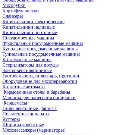
Мясорубки
Картофелечистки
Слайсеры
Кипятильники электрические
Кипятильники наливные
Кипятильники проточные
Посудомоечные машины
Фронтальные посудомоечные машины
Купольные посудомоечные машины
Туннельные посудомоечные машины
Котломоечные машины
Стерилизаторы для посуды
Зонты вентиляционные
Гастроемкости, инвентарь, противни
Оборудование для мясопереработки
Котлетные автоматы
Формовочные столы и барабаны
Машины для нанесения панировки
Фаршемесы
Пилы ленточные для мяса
Пельменные аппараты
Куттеры
Шприцы колбасные
Мясомассажеры (маринаторы)