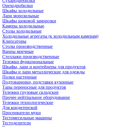
Сухародробилки
Ореходробилки
Шкафы холодильные
Лари морозильные
Шкафы шоковой заморозки
Камеры холодильные
Столы холодильные
Холодильные агрегаты (к холодильным камерам)
Клипсаторы
Столы производственные
Ванны моечные
Стеллажи производственные
Тележки функциональные
Шкафы, лари и контейнеры для продуктов
Шкафы и лари металлические для одежды
Полки настенные
Подтоварники, подставки кухонные
Тары переносные для продуктов
Тележки грузовые складские
Прочее нейтральное оборудование
Тележки технологические
Для кондитерской
Просеиватели муки
Тестомесильные машины
Тестоделители