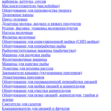
майонеза, кетчупа, соусов
Маслоизготовители (маслобойки)
Оборудование для производства творога
Творожные ванны
Пресс-тележки
Дозаторы молока, жидких и вязких продуктов
Розлив, фасовка, упаковка молокопродуктов
Насосы молочные
Фильтры молочные
Оборудование для циркуляционной мойки (СИП-мойки)
Оборудование для переработки рыбы
Рыбоочистительные машины (рыбочистки)
Машины для разделки рыбы
Филетировочные машины
Машины для нарезки рыбы
Дозаторы для розлива рассола
Закрыватели крышки (укупорщики пресервов)
Этикетировка пресервов
Оборудование для промышленной переработки овощей
Оборудование для мойки овощей и корнеплодов
Оборудование для очистки корнеплодов
Оборудование для резки овощей, корнеплодов, грибов и
зелени
Смесители для салатов
Бланширователи для овощей и фруктов