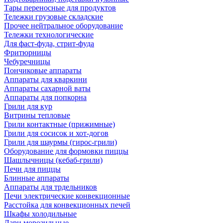
Тары переносные для продуктов
Тележки грузовые складские
Прочее нейтральное оборудование
Тележки технологические
Для фаст-фуда, стрит-фуда
Фритюрницы
Чебуречницы
Пончиковые аппараты
Аппараты для кваркини
Аппараты сахарной ваты
Аппараты для попкорна
Грили для кур
Витрины тепловые
Грили контактные (прижимные)
Грили для сосисок и хот-догов
Грили для шаурмы (гирос-грили)
Оборудование для формовки пиццы
Шашлычницы (кебаб-грили)
Печи для пиццы
Блинные аппараты
Аппараты для трдельников
Печи электрические конвекционные
Расстойка для конвекционных печей
Шкафы холодильные
Лари морозильные