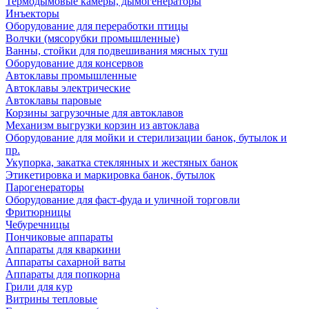
Термодымовые камеры, дымогенераторы
Инъекторы
Оборудование для переработки птицы
Волчки (мясорубки промышленные)
Ванны, стойки для подвешивания мясных туш
Оборудование для консервов
Автоклавы промышленные
Автоклавы электрические
Автоклавы паровые
Корзины загрузочные для автоклавов
Механизм выгрузки корзин из автоклава
Оборудование для мойки и стерилизации банок, бутылок и
пр.
Укупорка, закатка стеклянных и жестяных банок
Этикетировка и маркировка банок, бутылок
Парогенераторы
Оборудование для фаст-фуда и уличной торговли
Фритюрницы
Чебуречницы
Пончиковые аппараты
Аппараты для кваркини
Аппараты сахарной ваты
Аппараты для попкорна
Грили для кур
Витрины тепловые