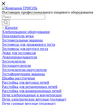
Поставщик профессионального пищевого оборудования
Каталог
Хлебопекарное оборудование
Просеиватели муки
Тестомесильные машины
Тестомесы для дрожжевого теста
Тестомесы для крутого теста
Дежи для тестомесов
Дежеопрокидыватели
Тестоделители
Тестоокруглители
Тестоделители-округлители
Тестоформующие машины
Шкафы расстоечные
Расстойка для ярусных печей
Расстойка для ротационных печей
Расстойка для конвекционных печей
Печи хлебопекарные и кондитерские
Печи электрические ярусные (подовые)
Печи газовые ярусные (подовые)