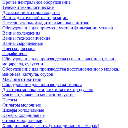
Прочее нейтральное оборудование
Тележки технологические
Для молочного производства
Ванны длительной пастеризации
Пастеризаторы-охладители молока в потоке
Оборудование для приемки, учета и фильтрации молока
Ванны охлаждения
Ванны технологические
Ванны сыродельные
Прессы для сыра
Парафинеры
Оборудование для производства сыра плавленного, чечил,
моцарелла, сулугуни
Оборудование для производства восстановленного молока,
майонеза, кетчупа, соусов
Маслоизготовители
Оборудование для производства творога
Дозаторы молока, жидких и вязких продуктов
Фасовка, упаковка молокопродуктов
Насосы
Фильтры молочные
Шкафы холодильные
Камеры холодильные
Столы холодильные
Холодильные агрегаты (к холодильным камерам)