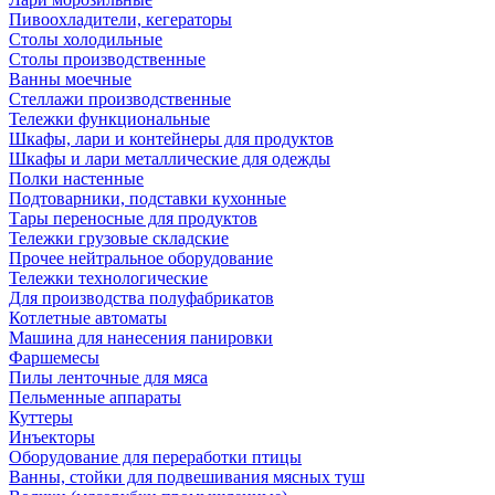
Пивоохладители, кегераторы
Столы холодильные
Столы производственные
Ванны моечные
Стеллажи производственные
Тележки функциональные
Шкафы, лари и контейнеры для продуктов
Шкафы и лари металлические для одежды
Полки настенные
Подтоварники, подставки кухонные
Тары переносные для продуктов
Тележки грузовые складские
Прочее нейтральное оборудование
Тележки технологические
Для производства полуфабрикатов
Котлетные автоматы
Машина для нанесения панировки
Фаршемесы
Пилы ленточные для мяса
Пельменные аппараты
Куттеры
Инъекторы
Оборудование для переработки птицы
Ванны, стойки для подвешивания мясных туш