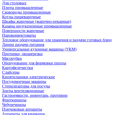
Для столовых
Плиты промышленные
Сковороды промышленные
Котлы пищеварочные
Шкафы жарочные (жарочно-пекарные)
Казаны индукционные промышленные
Поверхности жарочные
Пароконвектоматы
Тепловое оборудование для хранения и раздачи готовых блюд
Линии раздачи питания
Универсальные кухонные машины (УКМ)
Протирки, овощерезки
Мясорубки
Оборудование для формовки пиццы
Картофелечистки
Слайсеры
Кипятильники электрические
Посудомоечные машины
Стерилизаторы для посуды
Зонты вентиляционные
Гастроемкости, инвентарь, противни
Фритюрницы
Чебуречницы
Пончиковые аппараты
Аппараты для кваркини