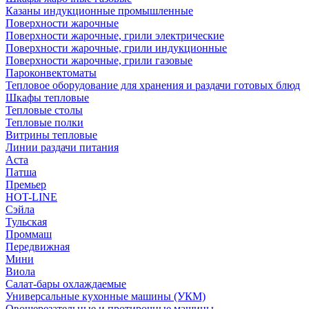
Казаны индукционные промышленные
Поверхности жарочные
Поверхности жарочные, грили электрические
Поверхности жарочные, грили индукционные
Поверхности жарочные, грили газовые
Пароконвектоматы
Тепловое оборудование для хранения и раздачи готовых блюд
Шкафы тепловые
Тепловые столы
Тепловые полки
Витрины тепловые
Линии раздачи питания
Аста
Патша
Премьер
HOT-LINE
Сэйла
Тульская
Проммаш
Передвижная
Мини
Виола
Салат-бары охлаждаемые
Универсальные кухонные машины (УКМ)
Овощерезательные и протирочные машины