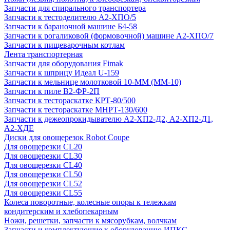
Запчасти для спирального транспортера
Запчасти к тестоделителю А2-ХПО/5
Запчасти к бараночной машине Б4-58
Запчасти к рогаликовой (формовочной) машине А2-ХПО/7
Запчасти к пищеварочным котлам
Лента транспортерная
Запчасти для оборудования Fimak
Запчасти к шприцу Идеал U-159
Запчасти к мельнице молотковой 10-ММ (ММ-10)
Запчасти к пиле В2-ФР-2П
Запчасти к тестораскатке КРТ-80/500
Запчасти к тестораскатке МНРТ-130/600
Запчасти к деже­опрокидывателю А2-ХП2-Д2, А2-ХП2-Д1,
А2-ХДЕ
Диски для овощерезок Robot Coupe
Для овощерезки CL20
Для овощерезки CL30
Для овощерезки CL40
Для овощерезки CL50
Для овощерезки CL52
Для овощерезки CL55
Колеса поворотные, колесные опоры к тележкам
кондитерским и хлебопекарным
Ножи, решетки, запчасти к мясорубкам, волчкам
Запчасти и комплектующие к оборудованию ИПКС