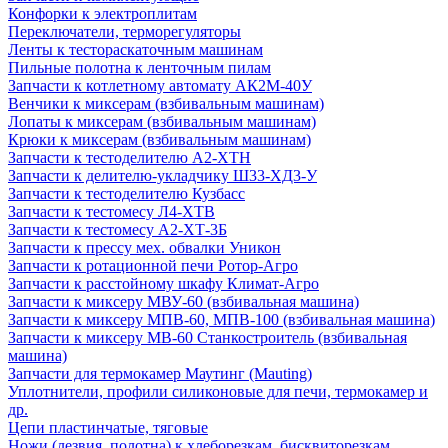
Конфорки к электроплитам
Переключатели, терморегуляторы
Ленты к тестораскаточным машинам
Пильные полотна к ленточным пилам
Запчасти к котлетному автомату АК2М-40У
Венчики к миксерам (взбивальным машинам)
Лопаты к миксерам (взбивальным машинам)
Крюки к миксерам (взбивальным машинам)
Запчасти к тестоделителю А2-ХТН
Запчасти к делителю-укладчику Ш33-ХД3-У
Запчасти к тестоделителю Кузбасс
Запчасти к тестомесу Л4-ХТВ
Запчасти к тестомесу А2-ХТ-3Б
Запчасти к прессу мех. обвалки Уникон
Запчасти к ротационной печи Ротор-Агро
Запчасти к расстойному шкафу Климат-Агро
Запчасти к миксеру МВУ-60 (взбивальная машина)
Запчасти к миксеру МПВ-60, МПВ-100 (взбивальная машина)
Запчасти к миксеру МВ-60 Станкостроитель (взбивальная
машина)
Запчасти для термокамер Маутинг (Mauting)
Уплотнители, профили силиконовые для печи, термокамер и
др.
Цепи пластинчатые, тяговые
Ножи (лезвия, полотна) к хлеборезкам, бисквиторезкам