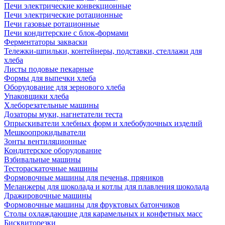
Печи электрические конвекционные
Печи электрические ротационные
Печи газовые ротационные
Печи кондитерские с блок-формами
Ферментаторы закваски
Тележки-шпильки, контейнеры, подставки, стеллажи для
хлеба
Листы подовые пекарные
Формы для выпечки хлеба
Оборудование для зернового хлеба
Упаковщики хлеба
Хлеборезательные машины
Дозаторы муки, нагнетатели теста
Опрыскиватели хлебных форм и хлебобулочных изделий
Мешкоопрокидыватели
Зонты вентиляционные
Кондитерское оборудование
Взбивальные машины
Тестораскаточные машины
Формовочные машины для печенья, пряников
Меланжеры для шоколада и котлы для плавления шоколада
Дражировочные машины
Формовочные машины для фруктовых батончиков
Столы охлаждающие для карамельных и конфетных масс
Бисквиторезки