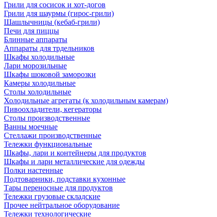
Грили для сосисок и хот-догов
Грили для шаурмы (гирос-грили)
Шашлычницы (кебаб-грили)
Печи для пиццы
Блинные аппараты
Аппараты для трдельников
Шкафы холодильные
Лари морозильные
Шкафы шоковой заморозки
Камеры холодильные
Столы холодильные
Холодильные агрегаты (к холодильным камерам)
Пивоохладители, кегераторы
Столы производственные
Ванны моечные
Стеллажи производственные
Тележки функциональные
Шкафы, лари и контейнеры для продуктов
Шкафы и лари металлические для одежды
Полки настенные
Подтоварники, подставки кухонные
Тары переносные для продуктов
Тележки грузовые складские
Прочее нейтральное оборудование
Тележки технологические