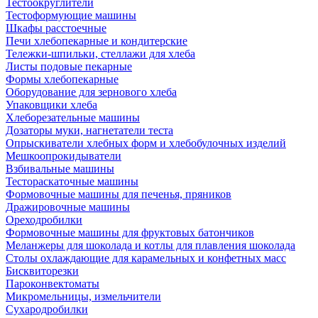
Тестоокруглители
Тестоформующие машины
Шкафы расстоечные
Печи хлебопекарные и кондитерские
Тележки-шпильки, стеллажи для хлеба
Листы подовые пекарные
Формы хлебопекарные
Оборудование для зернового хлеба
Упаковщики хлеба
Хлеборезательные машины
Дозаторы муки, нагнетатели теста
Опрыскиватели хлебных форм и хлебобулочных изделий
Мешкоопрокидыватели
Взбивальные машины
Тестораскаточные машины
Формовочные машины для печенья, пряников
Дражировочные машины
Ореходробилки
Формовочные машины для фруктовых батончиков
Меланжеры для шоколада и котлы для плавления шоколада
Столы охлаждающие для карамельных и конфетных масс
Бисквиторезки
Пароконвектоматы
Микромельницы, измельчители
Сухародробилки