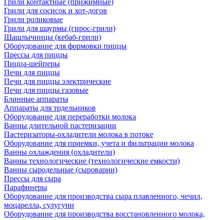
Грили контактные (прижимные)
Грили для сосисок и хот-догов
Грили роликовые
Грили для шаурмы (гирос-грили)
Шашлычницы (кебаб-грили)
Оборудование для формовки пиццы
Прессы для пиццы
Пицца-шейперы
Печи для пиццы
Печи для пиццы электрические
Печи для пиццы газовые
Блинные аппараты
Аппараты для трдельников
Оборудование для переработки молока
Ванны длительной пастеризации
Пастеризаторы-охладители молока в потоке
Оборудование для приемки, учета и фильтрации молока
Ванны охлаждения (охладители)
Ванны технологические (технологические емкости)
Ванны сыродельные (сыроварни)
Прессы для сыра
Парафинеры
Оборудование для производства сыра плавленного, чечил,
моцарелла, сулугуни
Оборудование для производства восстановленного молока,