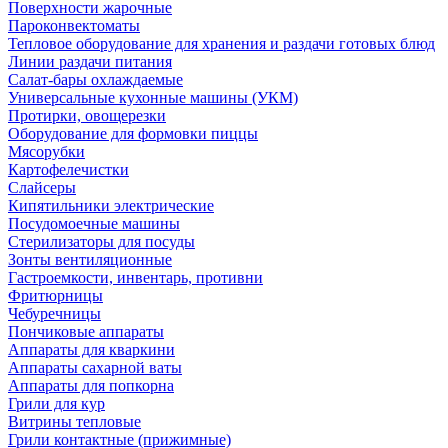
Поверхности жарочные
Пароконвектоматы
Тепловое оборудование для хранения и раздачи готовых блюд
Линии раздачи питания
Салат-бары охлаждаемые
Универсальные кухонные машины (УКМ)
Протирки, овощерезки
Оборудование для формовки пиццы
Мясорубки
Картофелечистки
Слайсеры
Кипятильники электрические
Посудомоечные машины
Стерилизаторы для посуды
Зонты вентиляционные
Гастроемкости, инвентарь, противни
Фритюрницы
Чебуречницы
Пончиковые аппараты
Аппараты для кваркини
Аппараты сахарной ваты
Аппараты для попкорна
Грили для кур
Витрины тепловые
Грили контактные (прижимные)