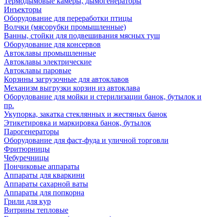
Термодымовые камеры, дымогенераторы
Инъекторы
Оборудование для переработки птицы
Волчки (мясорубки промышленные)
Ванны, стойки для подвешивания мясных туш
Оборудование для консервов
Автоклавы промышленные
Автоклавы электрические
Автоклавы паровые
Корзины загрузочные для автоклавов
Механизм выгрузки корзин из автоклава
Оборудование для мойки и стерилизации банок, бутылок и
пр.
Укупорка, закатка стеклянных и жестяных банок
Этикетировка и маркировка банок, бутылок
Парогенераторы
Оборудование для фаст-фуда и уличной торговли
Фритюрницы
Чебуречницы
Пончиковые аппараты
Аппараты для кваркини
Аппараты сахарной ваты
Аппараты для попкорна
Грили для кур
Витрины тепловые