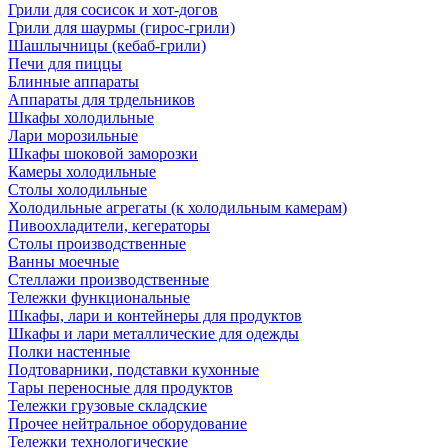
Грили для сосисок и хот-догов
Грили для шаурмы (гирос-грили)
Шашлычницы (кебаб-грили)
Печи для пиццы
Блинные аппараты
Аппараты для трдельников
Шкафы холодильные
Лари морозильные
Шкафы шоковой заморозки
Камеры холодильные
Столы холодильные
Холодильные агрегаты (к холодильным камерам)
Пивоохладители, кегераторы
Столы производственные
Ванны моечные
Стеллажи производственные
Тележки функциональные
Шкафы, лари и контейнеры для продуктов
Шкафы и лари металлические для одежды
Полки настенные
Подтоварники, подставки кухонные
Тары переносные для продуктов
Тележки грузовые складские
Прочее нейтральное оборудование
Тележки технологические