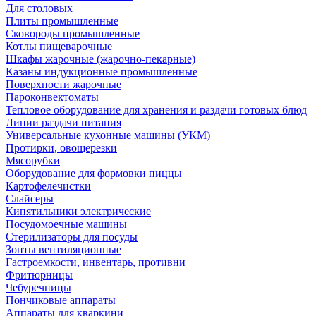
Для столовых
Плиты промышленные
Сковороды промышленные
Котлы пищеварочные
Шкафы жарочные (жарочно-пекарные)
Казаны индукционные промышленные
Поверхности жарочные
Пароконвектоматы
Тепловое оборудование для хранения и раздачи готовых блюд
Линии раздачи питания
Универсальные кухонные машины (УКМ)
Протирки, овощерезки
Мясорубки
Оборудование для формовки пиццы
Картофелечистки
Слайсеры
Кипятильники электрические
Посудомоечные машины
Стерилизаторы для посуды
Зонты вентиляционные
Гастроемкости, инвентарь, противни
Фритюрницы
Чебуречницы
Пончиковые аппараты
Аппараты для кваркини