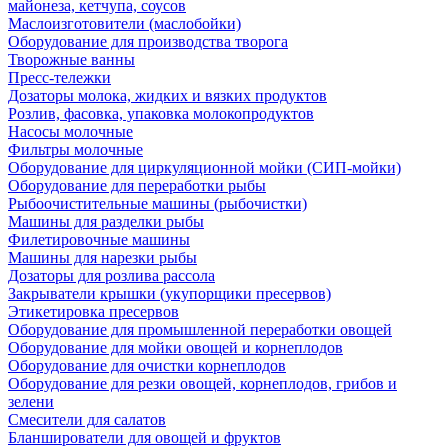
майонеза, кетчупа, соусов
Маслоизготовители (маслобойки)
Оборудование для производства творога
Творожные ванны
Пресс-тележки
Дозаторы молока, жидких и вязких продуктов
Розлив, фасовка, упаковка молокопродуктов
Насосы молочные
Фильтры молочные
Оборудование для циркуляционной мойки (СИП-мойки)
Оборудование для переработки рыбы
Рыбоочистительные машины (рыбочистки)
Машины для разделки рыбы
Филетировочные машины
Машины для нарезки рыбы
Дозаторы для розлива рассола
Закрыватели крышки (укупорщики пресервов)
Этикетировка пресервов
Оборудование для промышленной переработки овощей
Оборудование для мойки овощей и корнеплодов
Оборудование для очистки корнеплодов
Оборудование для резки овощей, корнеплодов, грибов и
зелени
Смесители для салатов
Бланширователи для овощей и фруктов