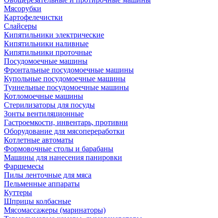
Мясорубки
Картофелечистки
Слайсеры
Кипятильники электрические
Кипятильники наливные
Кипятильники проточные
Посудомоечные машины
Фронтальные посудомоечные машины
Купольные посудомоечные машины
Туннельные посудомоечные машины
Котломоечные машины
Стерилизаторы для посуды
Зонты вентиляционные
Гастроемкости, инвентарь, противни
Оборудование для мясопереработки
Котлетные автоматы
Формовочные столы и барабаны
Машины для нанесения панировки
Фаршемесы
Пилы ленточные для мяса
Пельменные аппараты
Куттеры
Шприцы колбасные
Мясомассажеры (маринаторы)