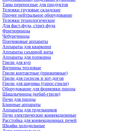
Тары переносные для продуктов
Тележки грузовые складские
Прочее нейтральное оборудование
Тележки технологические
Для фаст-фуда, стрит-фуда
Фритюрницы
Чебуречницы
Пончиковые аппараты
Аппараты для кваркини
Аппараты сахарной ваты
Аппараты для попкорна
Грили для кур
Витрины тепловые
Грили контактные (прижимные)
Грили для сосисок и хот-догов
Грили для шаурмы (гирос-грили)
Оборудование для формовки пиццы
Шашлычницы (кебаб-грили)
Печи для пиццы
Блинные аппараты
Аппараты для трдельников
Печи электрические конвекционные
Расстойка для конвекционных печей
Шкафы холодильные
Лари морозильные