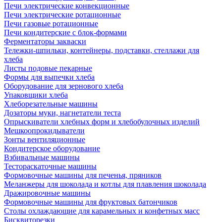
Печи электрические конвекционные
Печи электрические ротационные
Печи газовые ротационные
Печи кондитерские с блок-формами
Ферментаторы закваски
Тележки-шпильки, контейнеры, подставки, стеллажи для
хлеба
Листы подовые пекарные
Формы для выпечки хлеба
Оборудование для зернового хлеба
Упаковщики хлеба
Хлеборезательные машины
Дозаторы муки, нагнетатели теста
Опрыскиватели хлебных форм и хлебобулочных изделий
Мешкоопрокидыватели
Зонты вентиляционные
Кондитерское оборудование
Взбивальные машины
Тестораскаточные машины
Формовочные машины для печенья, пряников
Меланжеры для шоколада и котлы для плавления шоколада
Дражировочные машины
Формовочные машины для фруктовых батончиков
Столы охлаждающие для карамельных и конфетных масс
Бисквиторезки