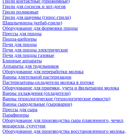
Грили контактные (прижимные)
Грили для сосисок и хот-догов
Грили роликовые
Грили для шаурмы (гирос-грили)
Шашлычницы (кебаб-грили)
Оборудование для формовки пиццы
Прессы для пиццы
Пицца-шейперы
Печи для пиццы
Печи для пиццы электрические
Печи для пиццы газовые
Блинные аппараты
Аппараты для трдельников
Оборудование для переработки молока
Ванны длительной пастеризации
Пастеризаторы-охладители молока в потоке
Оборудование для приемки, учета и фильтрации молока
Ванны охлаждения (охладители)
Ванны технологические (технологические емкости)
Ванны сыродельные (сыроварни)
Прессы для сыра
Парафинеры
Оборудование для производства сыра плавленного, чечил,
моцарелла, сулугуни
Оборудование для производства восстановленного молока,