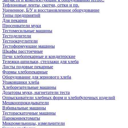
Тефлоновые ленты, скотчи, сетки и пр.
Уцененное, Б/У и восстановленное оборудование
Типы предприятий
Для пекарни
Просеиватели муки
Тестомесильные машины
Тестоделители
Тестоокруглители
Тестоформующие машины
Шкафы расстоечные
Печи хлебопекарные и кондитерские
Тележки-шпильки, стеллажи для хлеба
Листы подовые пекарные
Формы хлебопекарные
Оборудование для зернового хлеба
Упаковщики хлеба
Хлеборезательные машины
Дозаторы муки, нагнетатели теста
Опрыскиватели хлебных форм и хлебобулочных изделий
Мешкоопрокидыватели
Взбивальные машины
Тестораскаточные машины
Пароконвектоматы
Микромельницы, измельчители