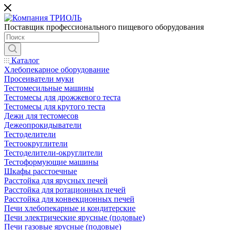
Поставщик профессионального пищевого оборудования
Каталог
Хлебопекарное оборудование
Просеиватели муки
Тестомесильные машины
Тестомесы для дрожжевого теста
Тестомесы для крутого теста
Дежи для тестомесов
Дежеопрокидыватели
Тестоделители
Тестоокруглители
Тестоделители-округлители
Тестоформующие машины
Шкафы расстоечные
Расстойка для ярусных печей
Расстойка для ротационных печей
Расстойка для конвекционных печей
Печи хлебопекарные и кондитерские
Печи электрические ярусные (подовые)
Печи газовые ярусные (подовые)