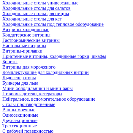
Холодилльные столы универсальные
Холодилльные столы для салатов
Холодилльные столы для пиццы
Холодилльные столы для кег
Холодилльные столы под тепловое оборудование
Витрины холодильные
Кондитерские витрины
Гастрономические витрины
Настольные витрины
Витрины-прилавки
Пристенные витрины, холодильные горки, шкафы
Бонеты
Витрины для мороженого
Комплектующие для холодильных витрин
Льдогенераторы
Бункеры для льда
Мини-холодильники и мини-бары
Пивоохладители, кегераторы
Нейтральное, вспомогательное оборудование
Столы производственные
Ванны моечные
Односекционные
Двухсекционные
Трехсекционные
С рабочей поверхностью