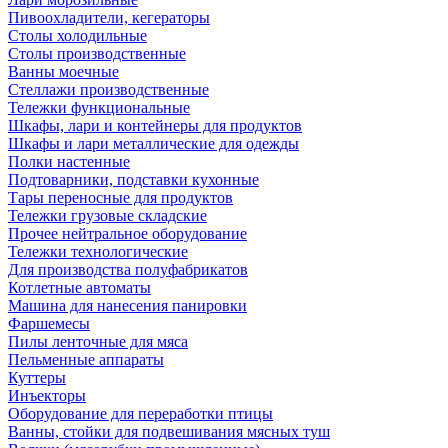
Пивоохладители, кегераторы
Столы холодильные
Столы производственные
Ванны моечные
Стеллажи производственные
Тележки функциональные
Шкафы, лари и контейнеры для продуктов
Шкафы и лари металлические для одежды
Полки настенные
Подтоварники, подставки кухонные
Тары переносные для продуктов
Тележки грузовые складские
Прочее нейтральное оборудование
Тележки технологические
Для производства полуфабрикатов
Котлетные автоматы
Машина для нанесения панировки
Фаршемесы
Пилы ленточные для мяса
Пельменные аппараты
Куттеры
Инъекторы
Оборудование для переработки птицы
Ванны, стойки для подвешивания мясных туш