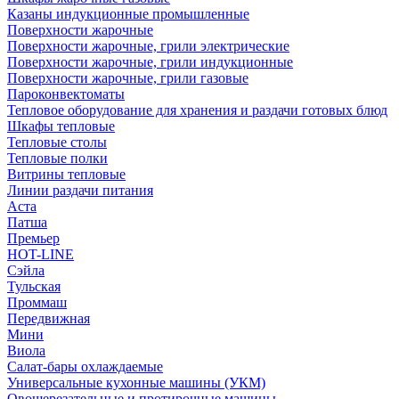
Казаны индукционные промышленные
Поверхности жарочные
Поверхности жарочные, грили электрические
Поверхности жарочные, грили индукционные
Поверхности жарочные, грили газовые
Пароконвектоматы
Тепловое оборудование для хранения и раздачи готовых блюд
Шкафы тепловые
Тепловые столы
Тепловые полки
Витрины тепловые
Линии раздачи питания
Аста
Патша
Премьер
HOT-LINE
Сэйла
Тульская
Проммаш
Передвижная
Мини
Виола
Салат-бары охлаждаемые
Универсальные кухонные машины (УКМ)
Овощерезательные и протирочные машины