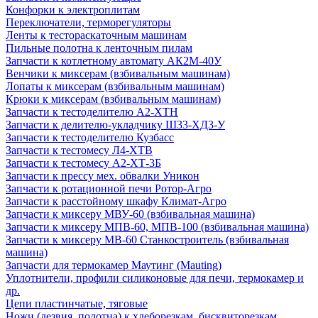
Конфорки к электроплитам
Переключатели, терморегуляторы
Ленты к тестораскаточным машинам
Пильные полотна к ленточным пилам
Запчасти к котлетному автомату АК2М-40У
Венчики к миксерам (взбивальным машинам)
Лопаты к миксерам (взбивальным машинам)
Крюки к миксерам (взбивальным машинам)
Запчасти к тестоделителю А2-ХТН
Запчасти к делителю-укладчику Ш33-ХД3-У
Запчасти к тестоделителю Кузбасс
Запчасти к тестомесу Л4-ХТВ
Запчасти к тестомесу А2-ХТ-3Б
Запчасти к прессу мех. обвалки Уникон
Запчасти к ротационной печи Ротор-Агро
Запчасти к расстойному шкафу Климат-Агро
Запчасти к миксеру МВУ-60 (взбивальная машина)
Запчасти к миксеру МПВ-60, МПВ-100 (взбивальная машина)
Запчасти к миксеру МВ-60 Станкостроитель (взбивальная
машина)
Запчасти для термокамер Маутинг (Mauting)
Уплотнители, профили силиконовые для печи, термокамер и
др.
Цепи пластинчатые, тяговые
Ножи (лезвия, полотна) к хлеборезкам, бисквиторезкам