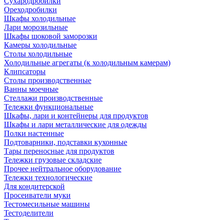
Сухародробилки
Ореходробилки
Шкафы холодильные
Лари морозильные
Шкафы шоковой заморозки
Камеры холодильные
Столы холодильные
Холодильные агрегаты (к холодильным камерам)
Клипсаторы
Столы производственные
Ванны моечные
Стеллажи производственные
Тележки функциональные
Шкафы, лари и контейнеры для продуктов
Шкафы и лари металлические для одежды
Полки настенные
Подтоварники, подставки кухонные
Тары переносные для продуктов
Тележки грузовые складские
Прочее нейтральное оборудование
Тележки технологические
Для кондитерской
Просеиватели муки
Тестомесильные машины
Тестоделители