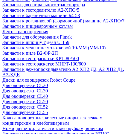
Запчасти для спирального транспортера
Запчасти к тестоделителю А2-ХПО/5
Запчасти к бараночной машине Б4-58
Запчасти к рогаликовой (формовочной) машине А2-ХПО/7
Запчасти к пищеварочным котлам
Лента транспортерная
Запчасти для оборудования Fimak
Запчасти к шприцу Идеал U-159
Запчасти к мельнице молотковой 10-ММ (ММ-10)
Запчасти к пиле В2-ФР-2П
Запчасти к тестораскатке КРТ-80/500
Запчасти к тестораскатке МНРТ-130/600
Запчасти к деже­опрокидывателю А2-ХП2-Д2, А2-ХП2-Д1,
А2-ХДЕ
Диски для овощерезок Robot Coupe
Для овощерезки CL20
Для овощерезки CL30
Для овощерезки CL40
Для овощерезки CL50
Для овощерезки CL52
Для овощерезки CL55
Колеса поворотные, колесные опоры к тележкам
кондитерским и хлебопекарным
Ножи, решетки, запчасти к мясорубкам, волчкам
Запчасти и комплектующие к оборудованию ИПКС