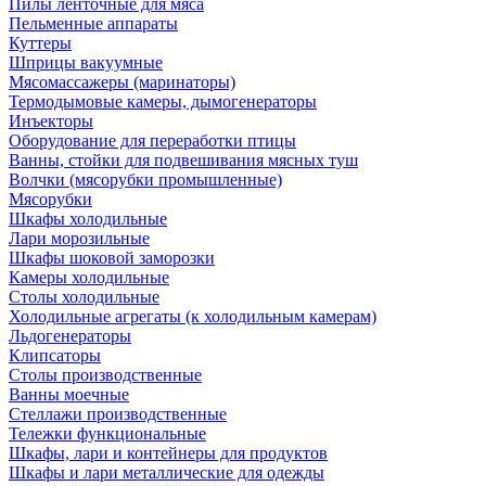
Пилы ленточные для мяса
Пельменные аппараты
Куттеры
Шприцы вакуумные
Мясомассажеры (маринаторы)
Термодымовые камеры, дымогенераторы
Инъекторы
Оборудование для переработки птицы
Ванны, стойки для подвешивания мясных туш
Волчки (мясорубки промышленные)
Мясорубки
Шкафы холодильные
Лари морозильные
Шкафы шоковой заморозки
Камеры холодильные
Столы холодильные
Холодильные агрегаты (к холодильным камерам)
Льдогенераторы
Клипсаторы
Столы производственные
Ванны моечные
Стеллажи производственные
Тележки функциональные
Шкафы, лари и контейнеры для продуктов
Шкафы и лари металлические для одежды