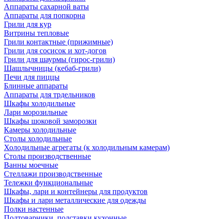
Аппараты сахарной ваты
Аппараты для попкорна
Грили для кур
Витрины тепловые
Грили контактные (прижимные)
Грили для сосисок и хот-догов
Грили для шаурмы (гирос-грили)
Шашлычницы (кебаб-грили)
Печи для пиццы
Блинные аппараты
Аппараты для трдельников
Шкафы холодильные
Лари морозильные
Шкафы шоковой заморозки
Камеры холодильные
Столы холодильные
Холодильные агрегаты (к холодильным камерам)
Столы производственные
Ванны моечные
Стеллажи производственные
Тележки функциональные
Шкафы, лари и контейнеры для продуктов
Шкафы и лари металлические для одежды
Полки настенные
Подтоварники, подставки кухонные