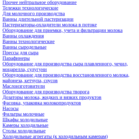
Прочее нейтральное оборудование
Тележки технологические
Для молочного производства
Ванны длительной пастеризации
Пастеризаторы-охладители молока в потоке
Оборудование для приемки, учета и фильтрации молока
Ванны охлаждения
Ванны технологические
Ванны сыродельные
Прессы для сыра
Парафинеры
Оборудование для производства сыра плавленного, чечил,
моцарелла, сулугуни
Оборудование для производства восстановленного молока,
майонеза, кетчупа, соусов
Маслоизготовители
Оборудование для производства творога
Дозаторы молока, жидких и вязких продуктов
Фасовка, упаковка молокопродуктов
Насосы
Фильтры молочные
Шкафы холодильные
Камеры холодильные
Столы холодильные
Холодильные агрегаты (к холодильным камерам)