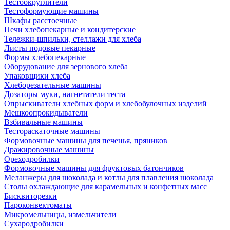
Тестоокруглители
Тестоформующие машины
Шкафы расстоечные
Печи хлебопекарные и кондитерские
Тележки-шпильки, стеллажи для хлеба
Листы подовые пекарные
Формы хлебопекарные
Оборудование для зернового хлеба
Упаковщики хлеба
Хлеборезательные машины
Дозаторы муки, нагнетатели теста
Опрыскиватели хлебных форм и хлебобулочных изделий
Мешкоопрокидыватели
Взбивальные машины
Тестораскаточные машины
Формовочные машины для печенья, пряников
Дражировочные машины
Ореходробилки
Формовочные машины для фруктовых батончиков
Меланжеры для шоколада и котлы для плавления шоколада
Столы охлаждающие для карамельных и конфетных масс
Бисквиторезки
Пароконвектоматы
Микромельницы, измельчители
Сухародробилки