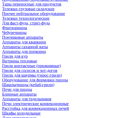
Тары переносные для продуктов
Тележки грузовые складские
Прочее нейтральное оборудование
Тележки технологические
Для фаст-фуда, стрит-фуда
Фритюрницы
Чебуречницы
Пончиковые аппараты
Аппараты для кваркини
Аппараты сахарной ваты
Аппараты для попкорна
Грили для кур
Витрины тепловые
Грили контактные (прижимные)
Грили для сосисок и хот-догов
Грили для шаурмы (гирос-грили)
Оборудование для формовки пиццы
Шашлычницы (кебаб-грили)
Печи для пиццы
Блинные аппараты
Аппараты для трдельников
Печи электрические конвекционные
Расстойка для конвекционных печей
Шкафы холодильные
Лари морозильные