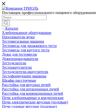
Поставщик профессионального пищевого оборудования
Каталог
Хлебопекарное оборудование
Просеиватели муки
Тестомесильные машины
Тестомесы для дрожжевого теста
Тестомесы для крутого теста
Дежи для тестомесов
Дежеопрокидыватели
Тестоделители
Тестоокруглители
Тестоделители-округлители
Тестоформующие машины
Шкафы расстоечные
Расстойка для ярусных печей
Расстойка для ротационных печей
Расстойка для конвекционных печей
Печи хлебопекарные и кондитерские
Печи электрические ярусные (подовые)
Печи газовые ярусные (подовые)