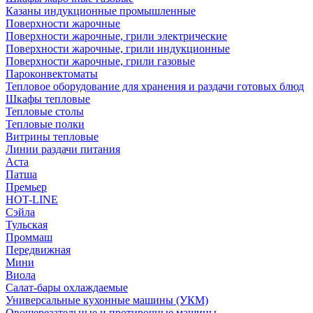
Казаны индукционные промышленные
Поверхности жарочные
Поверхности жарочные, грили электрические
Поверхности жарочные, грили индукционные
Поверхности жарочные, грили газовые
Пароконвектоматы
Тепловое оборудование для хранения и раздачи готовых блюд
Шкафы тепловые
Тепловые столы
Тепловые полки
Витрины тепловые
Линии раздачи питания
Аста
Патша
Премьер
HOT-LINE
Сэйла
Тульская
Проммаш
Передвижная
Мини
Виола
Салат-бары охлаждаемые
Универсальные кухонные машины (УКМ)
Овощерезательные и протирочные машины