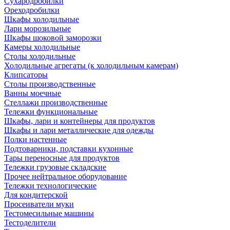
Сухародробилки
Ореходробилки
Шкафы холодильные
Лари морозильные
Шкафы шоковой заморозки
Камеры холодильные
Столы холодильные
Холодильные агрегаты (к холодильным камерам)
Клипсаторы
Столы производственные
Ванны моечные
Стеллажи производственные
Тележки функциональные
Шкафы, лари и контейнеры для продуктов
Шкафы и лари металлические для одежды
Полки настенные
Подтоварники, подставки кухонные
Тары переносные для продуктов
Тележки грузовые складские
Прочее нейтральное оборудование
Тележки технологические
Для кондитерской
Просеиватели муки
Тестомесильные машины
Тестоделители