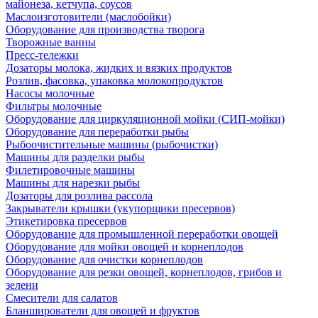
майонеза, кетчупа, соусов
Маслоизготовители (маслобойки)
Оборудование для производства творога
Творожные ванны
Пресс-тележки
Дозаторы молока, жидких и вязких продуктов
Розлив, фасовка, упаковка молокопродуктов
Насосы молочные
Фильтры молочные
Оборудование для циркуляционной мойки (СИП-мойки)
Оборудование для переработки рыбы
Рыбоочистительные машины (рыбочистки)
Машины для разделки рыбы
Филетировочные машины
Машины для нарезки рыбы
Дозаторы для розлива рассола
Закрыватели крышки (укупорщики пресервов)
Этикетировка пресервов
Оборудование для промышленной переработки овощей
Оборудование для мойки овощей и корнеплодов
Оборудование для очистки корнеплодов
Оборудование для резки овощей, корнеплодов, грибов и
зелени
Смесители для салатов
Бланширователи для овощей и фруктов