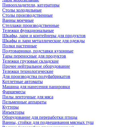
Пивоохладители, кегераторы
Столы холодильные
Столы производственные
Ванны моечные
Стеллажи производственные
Тележки функциональные
Шкафы, лари и контейнеры для продуктов
Шкафы и лари металлические для одежды
Полки настенные
Подтоварники, подставки кухонные
Тары переносные для продуктов
Тележки грузовые складские
Прочее нейтральное оборудование
Тележки технологические
Для производства полуфабрикатов
Котлетные автоматы
Машина для нанесения панировки
Фаршемесы
Пилы ленточные для мяса
Пельменные аппараты
Куттеры
Инъекторы
Оборудование для переработки птицы
Ванны, стойки для подвешивания мясных туш