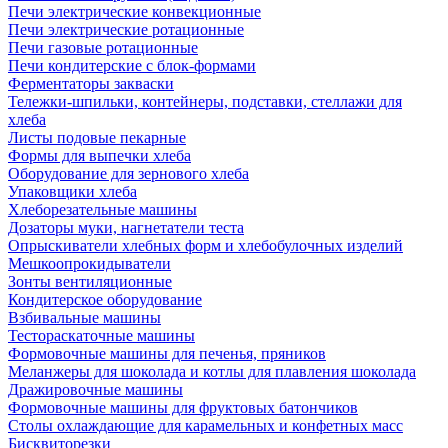
Печи электрические конвекционные
Печи электрические ротационные
Печи газовые ротационные
Печи кондитерские с блок-формами
Ферментаторы закваски
Тележки-шпильки, контейнеры, подставки, стеллажи для
хлеба
Листы подовые пекарные
Формы для выпечки хлеба
Оборудование для зернового хлеба
Упаковщики хлеба
Хлеборезательные машины
Дозаторы муки, нагнетатели теста
Опрыскиватели хлебных форм и хлебобулочных изделий
Мешкоопрокидыватели
Зонты вентиляционные
Кондитерское оборудование
Взбивальные машины
Тестораскаточные машины
Формовочные машины для печенья, пряников
Меланжеры для шоколада и котлы для плавления шоколада
Дражировочные машины
Формовочные машины для фруктовых батончиков
Столы охлаждающие для карамельных и конфетных масс
Бисквиторезки