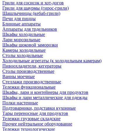
Грили для сосисок и хот-догов
Грили для шаурмы (гирос-грили)
Шашлычницы (кебаб-грили)
Печи для пиццы
Блинные аппараты
Аппараты для трдельников
Шкафы холодильные
Лари морозильные
Шкафы шоковой заморозки
Камеры холодильные
Столы холодильные
Холодильные агрегаты (к холодильным камерам)
Пивоохладители, кегераторы
Столы производственные
Ванны моечные
Стеллажи производственные
Тележки функциональные
Шкафы, лари и контейнеры для продуктов
Шкафы и лари металлические для одежды
Полки настенные
Подтоварники, подставки кухонные
Тары переносные для продуктов
Тележки грузовые складские
Прочее нейтральное оборудование
Тележки технологические