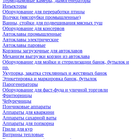
Термодымовые камеры, дымогенераторы
Инъекторы
Оборудование для переработки птицы
Волчки (мясорубки промышленные)
Ванны, стойки для подвешивания мясных туш
Оборудование для консервов
Автоклавы промышленные
Автоклавы электрические
Автоклавы паровые
Корзины загрузочные для автоклавов
Механизм выгрузки корзин из автоклава
Оборудование для мойки и стерилизации банок, бутылок и
пр.
Укупорка, закатка стеклянных и жестяных банок
Этикетировка и маркировка банок, бутылок
Парогенераторы
Оборудование для фаст-фуда и уличной торговли
Фритюрницы
Чебуречницы
Пончиковые аппараты
Аппараты для кваркини
Аппараты сахарной ваты
Аппараты для попкорна
Грили для кур
Витрины тепловые