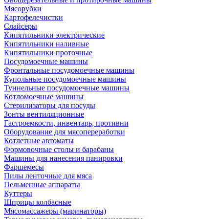
Мясорубки
Картофелечистки
Слайсеры
Кипятильники электрические
Кипятильники наливные
Кипятильники проточные
Посудомоечные машины
Фронтальные посудомоечные машины
Купольные посудомоечные машины
Туннельные посудомоечные машины
Котломоечные машины
Стерилизаторы для посуды
Зонты вентиляционные
Гастроемкости, инвентарь, противни
Оборудование для мясопереработки
Котлетные автоматы
Формовочные столы и барабаны
Машины для нанесения панировки
Фаршемесы
Пилы ленточные для мяса
Пельменные аппараты
Куттеры
Шприцы колбасные
Мясомассажеры (маринаторы)