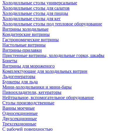
Холодилльные столы универсальные
Холодилльные столы для салатов
Холодилльные столы для пиццы
Холодилльные столы для кег
Холодилльные столы под тепловое оборудование
Витрины холодильные
Кондитерские витрины
Гастрономические витрины
Настольные витрины
Витрины-прилавки
Пристенные витрины, холодильные горки, шкафы
Бонеты
Витрины для мороженого
Комплектующие для холодильных витрин
Льдогенераторы
Бункеры для льда
Мини-холодильники и мини-бары
Пивоохладители, кегераторы
Нейтральное, вспомогательное оборудование
Столы производственные
Ванны моечные
Односекционные
Двухсекционные
Трехсекционные
С рабочей поверхностью