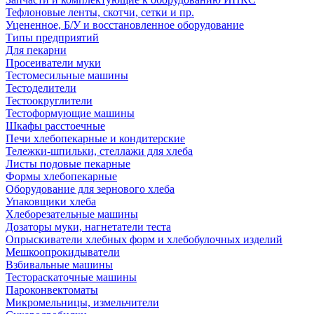
Тефлоновые ленты, скотчи, сетки и пр.
Уцененное, Б/У и восстановленное оборудование
Типы предприятий
Для пекарни
Просеиватели муки
Тестомесильные машины
Тестоделители
Тестоокруглители
Тестоформующие машины
Шкафы расстоечные
Печи хлебопекарные и кондитерские
Тележки-шпильки, стеллажи для хлеба
Листы подовые пекарные
Формы хлебопекарные
Оборудование для зернового хлеба
Упаковщики хлеба
Хлеборезательные машины
Дозаторы муки, нагнетатели теста
Опрыскиватели хлебных форм и хлебобулочных изделий
Мешкоопрокидыватели
Взбивальные машины
Тестораскаточные машины
Пароконвектоматы
Микромельницы, измельчители