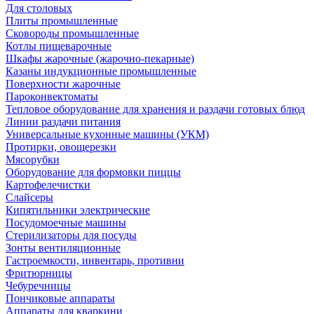
Для столовых
Плиты промышленные
Сковороды промышленные
Котлы пищеварочные
Шкафы жарочные (жарочно-пекарные)
Казаны индукционные промышленные
Поверхности жарочные
Пароконвектоматы
Тепловое оборудование для хранения и раздачи готовых блюд
Линии раздачи питания
Универсальные кухонные машины (УКМ)
Протирки, овощерезки
Мясорубки
Оборудование для формовки пиццы
Картофелечистки
Слайсеры
Кипятильники электрические
Посудомоечные машины
Стерилизаторы для посуды
Зонты вентиляционные
Гастроемкости, инвентарь, противни
Фритюрницы
Чебуречницы
Пончиковые аппараты
Аппараты для кваркини