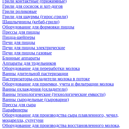
Грили контактные (прижимные)
Грили для сосисок и хот-догов
Грили роликовые
Грили для шаурмы (гирос-грили)
Шашлычницы (кебаб-грили)
Оборудование для формовки пиццы
Прессы для пиццы
Пицца-шейперы
Печи для пиццы
Печи для пиццы электрические
Печи для пиццы газовые
Блинные аппараты
Аппараты для трдельников
Оборудование для переработки молока
Ванны длительной пастеризации
Пастеризаторы-охладители молока в потоке
Оборудование для приемки, учета и фильтрации молока
Ванны охлаждения (охладители)
Ванны технологические (технологические емкости)
Ванны сыродельные (сыроварни)
Прессы для сыра
Парафинеры
Оборудование для производства сыра плавленного, чечил,
моцарелла, сулугуни
Оборудование для производства восстановленного молока,