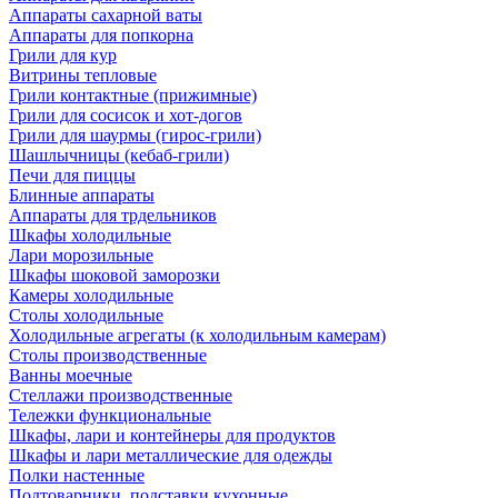
Аппараты сахарной ваты
Аппараты для попкорна
Грили для кур
Витрины тепловые
Грили контактные (прижимные)
Грили для сосисок и хот-догов
Грили для шаурмы (гирос-грили)
Шашлычницы (кебаб-грили)
Печи для пиццы
Блинные аппараты
Аппараты для трдельников
Шкафы холодильные
Лари морозильные
Шкафы шоковой заморозки
Камеры холодильные
Столы холодильные
Холодильные агрегаты (к холодильным камерам)
Столы производственные
Ванны моечные
Стеллажи производственные
Тележки функциональные
Шкафы, лари и контейнеры для продуктов
Шкафы и лари металлические для одежды
Полки настенные
Подтоварники, подставки кухонные