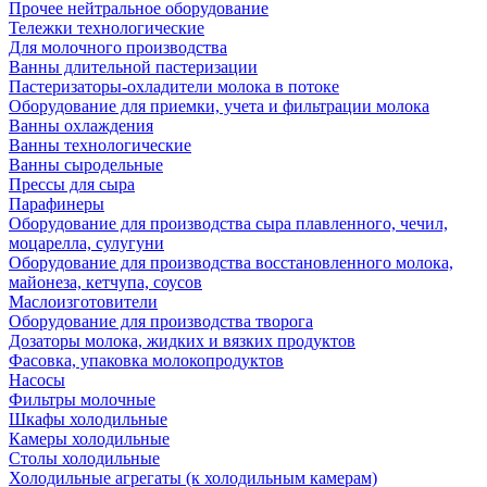
Прочее нейтральное оборудование
Тележки технологические
Для молочного производства
Ванны длительной пастеризации
Пастеризаторы-охладители молока в потоке
Оборудование для приемки, учета и фильтрации молока
Ванны охлаждения
Ванны технологические
Ванны сыродельные
Прессы для сыра
Парафинеры
Оборудование для производства сыра плавленного, чечил,
моцарелла, сулугуни
Оборудование для производства восстановленного молока,
майонеза, кетчупа, соусов
Маслоизготовители
Оборудование для производства творога
Дозаторы молока, жидких и вязких продуктов
Фасовка, упаковка молокопродуктов
Насосы
Фильтры молочные
Шкафы холодильные
Камеры холодильные
Столы холодильные
Холодильные агрегаты (к холодильным камерам)