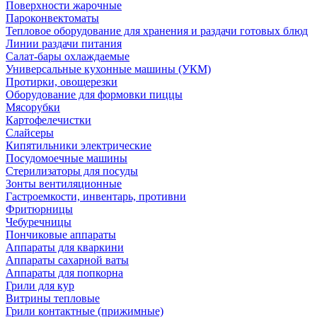
Поверхности жарочные
Пароконвектоматы
Тепловое оборудование для хранения и раздачи готовых блюд
Линии раздачи питания
Салат-бары охлаждаемые
Универсальные кухонные машины (УКМ)
Протирки, овощерезки
Оборудование для формовки пиццы
Мясорубки
Картофелечистки
Слайсеры
Кипятильники электрические
Посудомоечные машины
Стерилизаторы для посуды
Зонты вентиляционные
Гастроемкости, инвентарь, противни
Фритюрницы
Чебуречницы
Пончиковые аппараты
Аппараты для кваркини
Аппараты сахарной ваты
Аппараты для попкорна
Грили для кур
Витрины тепловые
Грили контактные (прижимные)