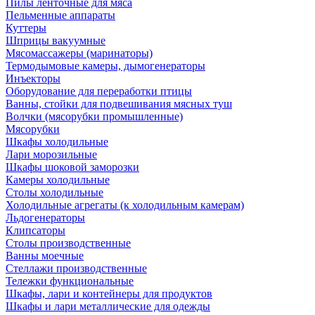
Пилы ленточные для мяса
Пельменные аппараты
Куттеры
Шприцы вакуумные
Мясомассажеры (маринаторы)
Термодымовые камеры, дымогенераторы
Инъекторы
Оборудование для переработки птицы
Ванны, стойки для подвешивания мясных туш
Волчки (мясорубки промышленные)
Мясорубки
Шкафы холодильные
Лари морозильные
Шкафы шоковой заморозки
Камеры холодильные
Столы холодильные
Холодильные агрегаты (к холодильным камерам)
Льдогенераторы
Клипсаторы
Столы производственные
Ванны моечные
Стеллажи производственные
Тележки функциональные
Шкафы, лари и контейнеры для продуктов
Шкафы и лари металлические для одежды