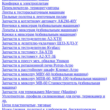
Конфорки к электроплитам
Переключатели, терморегуляторы
Ленты к тестораскаточным машинам
Пильные полотна к ленточным пилам
Запчасти к котлетному автомату АК2М-40У
Венчики к миксерам (взбивальным машинам)
Лопаты к миксерам (взбивальным машинам)
Крюки к миксерам (взбивальным машинам)
Запчасти к тестоделителю А2-ХТН
Запчасти к делителю-укладчику Ш33-ХД3-У
Запчасти к тестоделителю Кузбасс
Запчасти к тестомесу Л4-ХТВ
Запчасти к тестомесу А2-ХТ-3Б
Запчасти к прессу мех. обвалки Уникон
Запчасти к ротационной печи Ротор-Агро
Запчасти к расстойному шкафу Климат-Агро
Запчасти к миксеру МВУ-60 (взбивальная машина)
Запчасти к миксеру МПВ-60, МПВ-100 (взбивальная машина)
Запчасти к миксеру МВ-60 Станкостроитель (взбивальная
машина)
Запчасти для термокамер Маутинг (Mauting)
Уплотнители, профили силиконовые для печи, термокамер и
др.
Цепи пластинчатые, тяговые
Ножи (лезвия, полотна) к хлеборезкам, бисквиторезкам