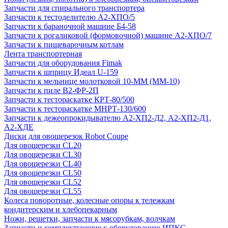
Запчасти для спирального транспортера
Запчасти к тестоделителю А2-ХПО/5
Запчасти к бараночной машине Б4-58
Запчасти к рогаликовой (формовочной) машине А2-ХПО/7
Запчасти к пищеварочным котлам
Лента транспортерная
Запчасти для оборудования Fimak
Запчасти к шприцу Идеал U-159
Запчасти к мельнице молотковой 10-ММ (ММ-10)
Запчасти к пиле В2-ФР-2П
Запчасти к тестораскатке КРТ-80/500
Запчасти к тестораскатке МНРТ-130/600
Запчасти к деже­опрокидывателю А2-ХП2-Д2, А2-ХП2-Д1,
А2-ХДЕ
Диски для овощерезок Robot Coupe
Для овощерезки CL20
Для овощерезки CL30
Для овощерезки CL40
Для овощерезки CL50
Для овощерезки CL52
Для овощерезки CL55
Колеса поворотные, колесные опоры к тележкам
кондитерским и хлебопекарным
Ножи, решетки, запчасти к мясорубкам, волчкам
Запчасти и комплектующие к оборудованию ИПКС