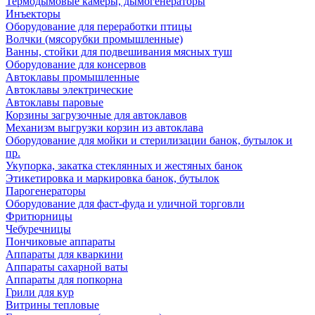
Термодымовые камеры, дымогенераторы
Инъекторы
Оборудование для переработки птицы
Волчки (мясорубки промышленные)
Ванны, стойки для подвешивания мясных туш
Оборудование для консервов
Автоклавы промышленные
Автоклавы электрические
Автоклавы паровые
Корзины загрузочные для автоклавов
Механизм выгрузки корзин из автоклава
Оборудование для мойки и стерилизации банок, бутылок и
пр.
Укупорка, закатка стеклянных и жестяных банок
Этикетировка и маркировка банок, бутылок
Парогенераторы
Оборудование для фаст-фуда и уличной торговли
Фритюрницы
Чебуречницы
Пончиковые аппараты
Аппараты для кваркини
Аппараты сахарной ваты
Аппараты для попкорна
Грили для кур
Витрины тепловые