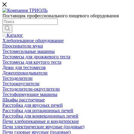
Поставщик профессионального пищевого оборудования
Каталог
Хлебопекарное оборудование
Просеиватели муки
Тестомесильные машины
Тестомесы для дрожжевого теста
Тестомесы для крутого теста
Дежи для тестомесов
Дежеопрокидыватели
Тестоделители
Тестоокруглители
Тестоделители-округлители
Тестоформующие машины
Шкафы расстоечные
Расстойка для ярусных печей
Расстойка для ротационных печей
Расстойка для конвекционных печей
Печи хлебопекарные и кондитерские
Печи электрические ярусные (подовые)
Печи газовые ярусные (подовые)