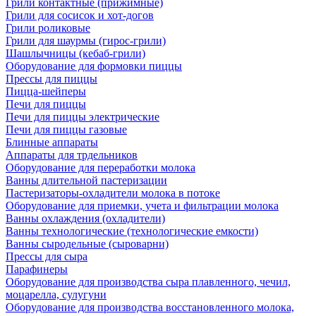
Грили контактные (прижимные)
Грили для сосисок и хот-догов
Грили роликовые
Грили для шаурмы (гирос-грили)
Шашлычницы (кебаб-грили)
Оборудование для формовки пиццы
Прессы для пиццы
Пицца-шейперы
Печи для пиццы
Печи для пиццы электрические
Печи для пиццы газовые
Блинные аппараты
Аппараты для трдельников
Оборудование для переработки молока
Ванны длительной пастеризации
Пастеризаторы-охладители молока в потоке
Оборудование для приемки, учета и фильтрации молока
Ванны охлаждения (охладители)
Ванны технологические (технологические емкости)
Ванны сыродельные (сыроварни)
Прессы для сыра
Парафинеры
Оборудование для производства сыра плавленного, чечил,
моцарелла, сулугуни
Оборудование для производства восстановленного молока,