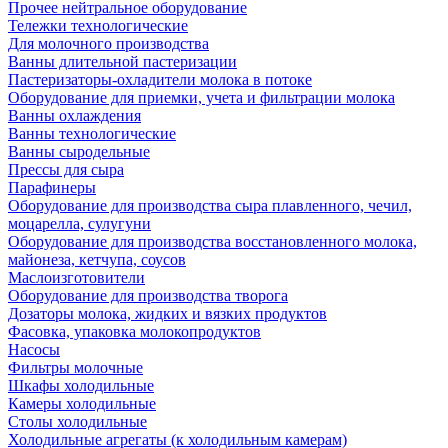
Прочее нейтральное оборудование
Тележки технологические
Для молочного производства
Ванны длительной пастеризации
Пастеризаторы-охладители молока в потоке
Оборудование для приемки, учета и фильтрации молока
Ванны охлаждения
Ванны технологические
Ванны сыродельные
Прессы для сыра
Парафинеры
Оборудование для производства сыра плавленного, чечил,
моцарелла, сулугуни
Оборудование для производства восстановленного молока,
майонеза, кетчупа, соусов
Маслоизготовители
Оборудование для производства творога
Дозаторы молока, жидких и вязких продуктов
Фасовка, упаковка молокопродуктов
Насосы
Фильтры молочные
Шкафы холодильные
Камеры холодильные
Столы холодильные
Холодильные агрегаты (к холодильным камерам)