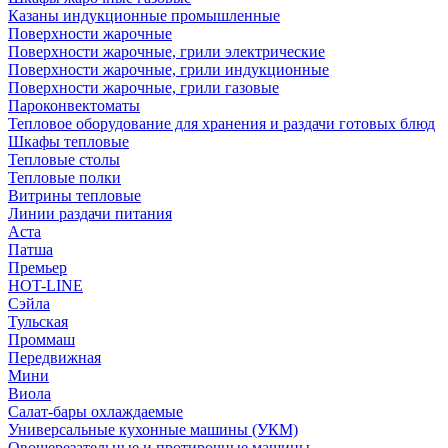
Казаны индукционные промышленные
Поверхности жарочные
Поверхности жарочные, грили электрические
Поверхности жарочные, грили индукционные
Поверхности жарочные, грили газовые
Пароконвектоматы
Тепловое оборудование для хранения и раздачи готовых блюд
Шкафы тепловые
Тепловые столы
Тепловые полки
Витрины тепловые
Линии раздачи питания
Аста
Патша
Премьер
HOT-LINE
Сэйла
Тульская
Проммаш
Передвижная
Мини
Виола
Салат-бары охлаждаемые
Универсальные кухонные машины (УКМ)
Овощерезательные и протирочные машины