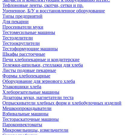
Тефлоновые ленты, скотчи, сетки и пр.
Уцененное, Б/У и восстановленное оборудование
Типы предприятий
Для пекарни
Просеиватели муки
Тестомесильные машины
Тестоделители
Тестоокруглители
Тестоформующие машины
Шкафы расстоечные
Печи хлебопекарные и кондитерские
Тележки-шпильки, стеллажи для хлеба
Листы подовые пекарные
Формы хлебопекарные
Оборудование для зернового хлеба
Упаковщики хлеба
Хлеборезательные машины
Дозаторы муки, нагнетатели теста
Опрыскиватели хлебных форм и хлебобулочных изделий
Мешкоопрокидыватели
Взбивальные машины
Тестораскаточные машины
Пароконвектоматы
Микромельницы, измельчители