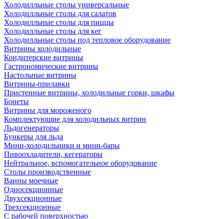
Холодилльные столы универсальные
Холодилльные столы для салатов
Холодилльные столы для пиццы
Холодилльные столы для кег
Холодилльные столы под тепловое оборудование
Витрины холодильные
Кондитерские витрины
Гастрономические витрины
Настольные витрины
Витрины-прилавки
Пристенные витрины, холодильные горки, шкафы
Бонеты
Витрины для мороженого
Комплектующие для холодильных витрин
Льдогенераторы
Бункеры для льда
Мини-холодильники и мини-бары
Пивоохладители, кегераторы
Нейтральное, вспомогательное оборудование
Столы производственные
Ванны моечные
Односекционные
Двухсекционные
Трехсекционные
С рабочей поверхностью