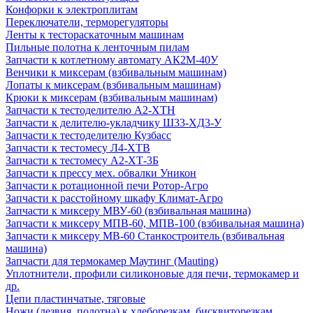
Конфорки к электроплитам
Переключатели, терморегуляторы
Ленты к тестораскаточным машинам
Пильные полотна к ленточным пилам
Запчасти к котлетному автомату АК2М-40У
Венчики к миксерам (взбивальным машинам)
Лопаты к миксерам (взбивальным машинам)
Крюки к миксерам (взбивальным машинам)
Запчасти к тестоделителю А2-ХТН
Запчасти к делителю-укладчику Ш33-ХД3-У
Запчасти к тестоделителю Кузбасс
Запчасти к тестомесу Л4-ХТВ
Запчасти к тестомесу А2-ХТ-3Б
Запчасти к прессу мех. обвалки Уникон
Запчасти к ротационной печи Ротор-Агро
Запчасти к расстойному шкафу Климат-Агро
Запчасти к миксеру МВУ-60 (взбивальная машина)
Запчасти к миксеру МПВ-60, МПВ-100 (взбивальная машина)
Запчасти к миксеру МВ-60 Станкостроитель (взбивальная
машина)
Запчасти для термокамер Маутинг (Mauting)
Уплотнители, профили силиконовые для печи, термокамер и
др.
Цепи пластинчатые, тяговые
Ножи (лезвия, полотна) к хлеборезкам, бисквиторезкам