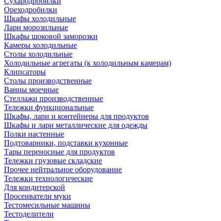
Сухародробилки
Ореходробилки
Шкафы холодильные
Лари морозильные
Шкафы шоковой заморозки
Камеры холодильные
Столы холодильные
Холодильные агрегаты (к холодильным камерам)
Клипсаторы
Столы производственные
Ванны моечные
Стеллажи производственные
Тележки функциональные
Шкафы, лари и контейнеры для продуктов
Шкафы и лари металлические для одежды
Полки настенные
Подтоварники, подставки кухонные
Тары переносные для продуктов
Тележки грузовые складские
Прочее нейтральное оборудование
Тележки технологические
Для кондитерской
Просеиватели муки
Тестомесильные машины
Тестоделители