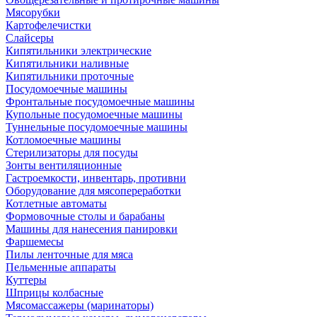
Мясорубки
Картофелечистки
Слайсеры
Кипятильники электрические
Кипятильники наливные
Кипятильники проточные
Посудомоечные машины
Фронтальные посудомоечные машины
Купольные посудомоечные машины
Туннельные посудомоечные машины
Котломоечные машины
Стерилизаторы для посуды
Зонты вентиляционные
Гастроемкости, инвентарь, противни
Оборудование для мясопереработки
Котлетные автоматы
Формовочные столы и барабаны
Машины для нанесения панировки
Фаршемесы
Пилы ленточные для мяса
Пельменные аппараты
Куттеры
Шприцы колбасные
Мясомассажеры (маринаторы)