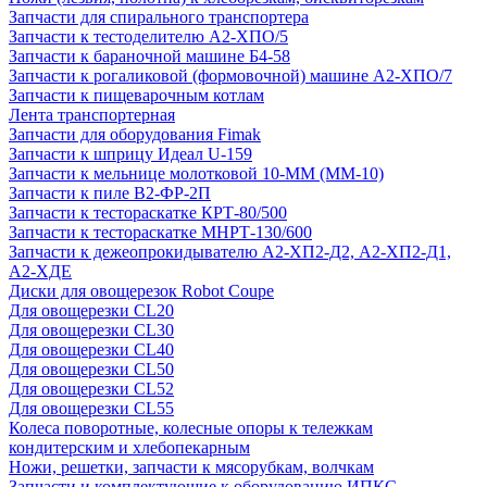
Запчасти для спирального транспортера
Запчасти к тестоделителю А2-ХПО/5
Запчасти к бараночной машине Б4-58
Запчасти к рогаликовой (формовочной) машине А2-ХПО/7
Запчасти к пищеварочным котлам
Лента транспортерная
Запчасти для оборудования Fimak
Запчасти к шприцу Идеал U-159
Запчасти к мельнице молотковой 10-ММ (ММ-10)
Запчасти к пиле В2-ФР-2П
Запчасти к тестораскатке КРТ-80/500
Запчасти к тестораскатке МНРТ-130/600
Запчасти к деже­опрокидывателю А2-ХП2-Д2, А2-ХП2-Д1,
А2-ХДЕ
Диски для овощерезок Robot Coupe
Для овощерезки CL20
Для овощерезки CL30
Для овощерезки CL40
Для овощерезки CL50
Для овощерезки CL52
Для овощерезки CL55
Колеса поворотные, колесные опоры к тележкам
кондитерским и хлебопекарным
Ножи, решетки, запчасти к мясорубкам, волчкам
Запчасти и комплектующие к оборудованию ИПКС