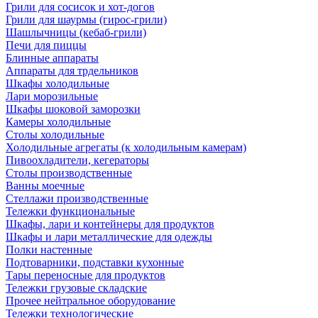
Грили для сосисок и хот-догов
Грили для шаурмы (гирос-грили)
Шашлычницы (кебаб-грили)
Печи для пиццы
Блинные аппараты
Аппараты для трдельников
Шкафы холодильные
Лари морозильные
Шкафы шоковой заморозки
Камеры холодильные
Столы холодильные
Холодильные агрегаты (к холодильным камерам)
Пивоохладители, кегераторы
Столы производственные
Ванны моечные
Стеллажи производственные
Тележки функциональные
Шкафы, лари и контейнеры для продуктов
Шкафы и лари металлические для одежды
Полки настенные
Подтоварники, подставки кухонные
Тары переносные для продуктов
Тележки грузовые складские
Прочее нейтральное оборудование
Тележки технологические