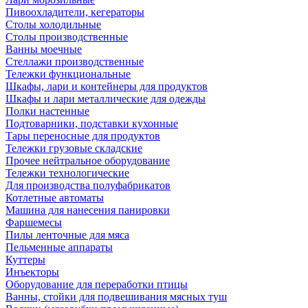
Пивоохладители, кегераторы
Столы холодильные
Столы производственные
Ванны моечные
Стеллажи производственные
Тележки функциональные
Шкафы, лари и контейнеры для продуктов
Шкафы и лари металлические для одежды
Полки настенные
Подтоварники, подставки кухонные
Тары переносные для продуктов
Тележки грузовые складские
Прочее нейтральное оборудование
Тележки технологические
Для производства полуфабрикатов
Котлетные автоматы
Машина для нанесения панировки
Фаршемесы
Пилы ленточные для мяса
Пельменные аппараты
Куттеры
Инъекторы
Оборудование для переработки птицы
Ванны, стойки для подвешивания мясных туш