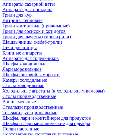
Аппараты сахарной ваты
Аппараты для попкорна
Грили для кур
Витрины тепловые
Грили контактные (прижимные)
Грили для сосисок и хот-догов
Грили для шаурмы (гирос-грили)
Шашлычницы (кебаб-грили)
Печи для пиццы
Блинные аппараты
Аппараты для трдельников
Шкафы холодильные
Лари морозильные
Шкафы шоковой заморозки
Камеры холодильные
Столы холодильные
Холодильные агрегаты (к холодильным камерам)
Столы производственные
Ванны моечные
Стеллажи производственные
Тележки функциональные
Шкафы, лари и контейнеры для продуктов
Шкафы и лари металлические для одежды
Полки настенные
Подтоварники, подставки кухонные