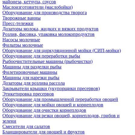
майонеза, кетчупа, соусов
Маслоизготовители (маслобойки)
Оборудование для производства творога
Творожные ванны
Пресс-тележки
Дозаторы молока, жидких и вязких продуктов
Розлив, фасовка, упаковка молокопродуктов
Насосы молочные
Фильтры молочные
Оборудование для циркуляционной мойки (СИП-мойки)
Оборудование для переработки рыбы
Рыбоочистительные машины (рыбочистки)
Машины для разделки рыбы
Филетировочные машины
Машины для нарезки рыбы
Дозаторы для розлива рассола
Закрыватели крышки (укупорщики пресервов)
Этикетировка пресервов
Оборудование для промышленной переработки овощей
Оборудование для мойки овощей и корнеплодов
Оборудование для очистки корнеплодов
Оборудование для резки овощей, корнеплодов, грибов и
зелени
Смесители для салатов
Бланширователи для овощей и фруктов