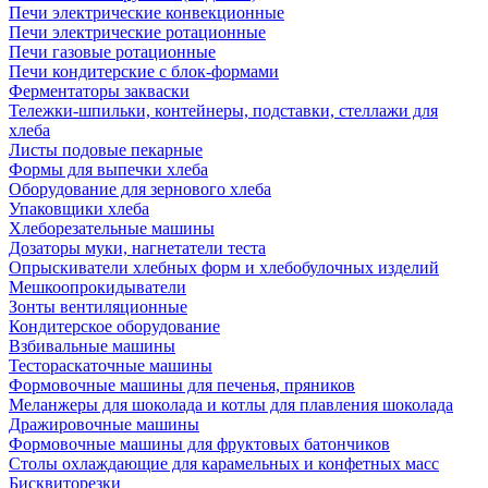
Печи электрические конвекционные
Печи электрические ротационные
Печи газовые ротационные
Печи кондитерские с блок-формами
Ферментаторы закваски
Тележки-шпильки, контейнеры, подставки, стеллажи для
хлеба
Листы подовые пекарные
Формы для выпечки хлеба
Оборудование для зернового хлеба
Упаковщики хлеба
Хлеборезательные машины
Дозаторы муки, нагнетатели теста
Опрыскиватели хлебных форм и хлебобулочных изделий
Мешкоопрокидыватели
Зонты вентиляционные
Кондитерское оборудование
Взбивальные машины
Тестораскаточные машины
Формовочные машины для печенья, пряников
Меланжеры для шоколада и котлы для плавления шоколада
Дражировочные машины
Формовочные машины для фруктовых батончиков
Столы охлаждающие для карамельных и конфетных масс
Бисквиторезки