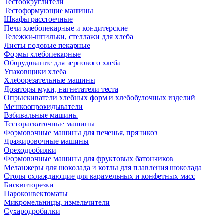
Тестоокруглители
Тестоформующие машины
Шкафы расстоечные
Печи хлебопекарные и кондитерские
Тележки-шпильки, стеллажи для хлеба
Листы подовые пекарные
Формы хлебопекарные
Оборудование для зернового хлеба
Упаковщики хлеба
Хлеборезательные машины
Дозаторы муки, нагнетатели теста
Опрыскиватели хлебных форм и хлебобулочных изделий
Мешкоопрокидыватели
Взбивальные машины
Тестораскаточные машины
Формовочные машины для печенья, пряников
Дражировочные машины
Ореходробилки
Формовочные машины для фруктовых батончиков
Меланжеры для шоколада и котлы для плавления шоколада
Столы охлаждающие для карамельных и конфетных масс
Бисквиторезки
Пароконвектоматы
Микромельницы, измельчители
Сухародробилки