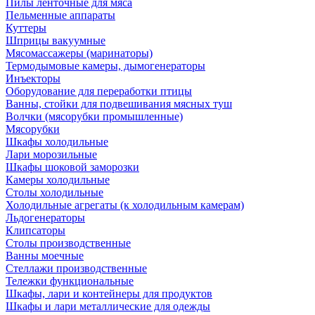
Пилы ленточные для мяса
Пельменные аппараты
Куттеры
Шприцы вакуумные
Мясомассажеры (маринаторы)
Термодымовые камеры, дымогенераторы
Инъекторы
Оборудование для переработки птицы
Ванны, стойки для подвешивания мясных туш
Волчки (мясорубки промышленные)
Мясорубки
Шкафы холодильные
Лари морозильные
Шкафы шоковой заморозки
Камеры холодильные
Столы холодильные
Холодильные агрегаты (к холодильным камерам)
Льдогенераторы
Клипсаторы
Столы производственные
Ванны моечные
Стеллажи производственные
Тележки функциональные
Шкафы, лари и контейнеры для продуктов
Шкафы и лари металлические для одежды