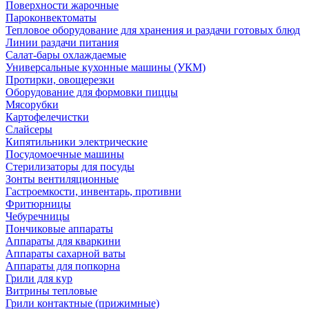
Поверхности жарочные
Пароконвектоматы
Тепловое оборудование для хранения и раздачи готовых блюд
Линии раздачи питания
Салат-бары охлаждаемые
Универсальные кухонные машины (УКМ)
Протирки, овощерезки
Оборудование для формовки пиццы
Мясорубки
Картофелечистки
Слайсеры
Кипятильники электрические
Посудомоечные машины
Стерилизаторы для посуды
Зонты вентиляционные
Гастроемкости, инвентарь, противни
Фритюрницы
Чебуречницы
Пончиковые аппараты
Аппараты для кваркини
Аппараты сахарной ваты
Аппараты для попкорна
Грили для кур
Витрины тепловые
Грили контактные (прижимные)