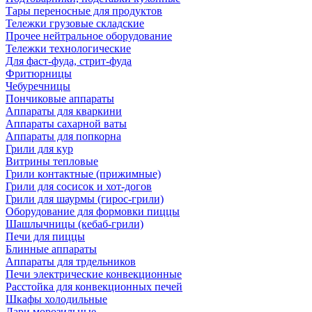
Тары переносные для продуктов
Тележки грузовые складские
Прочее нейтральное оборудование
Тележки технологические
Для фаст-фуда, стрит-фуда
Фритюрницы
Чебуречницы
Пончиковые аппараты
Аппараты для кваркини
Аппараты сахарной ваты
Аппараты для попкорна
Грили для кур
Витрины тепловые
Грили контактные (прижимные)
Грили для сосисок и хот-догов
Грили для шаурмы (гирос-грили)
Оборудование для формовки пиццы
Шашлычницы (кебаб-грили)
Печи для пиццы
Блинные аппараты
Аппараты для трдельников
Печи электрические конвекционные
Расстойка для конвекционных печей
Шкафы холодильные
Лари морозильные