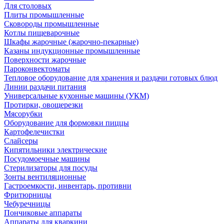
Для столовых
Плиты промышленные
Сковороды промышленные
Котлы пищеварочные
Шкафы жарочные (жарочно-пекарные)
Казаны индукционные промышленные
Поверхности жарочные
Пароконвектоматы
Тепловое оборудование для хранения и раздачи готовых блюд
Линии раздачи питания
Универсальные кухонные машины (УКМ)
Протирки, овощерезки
Мясорубки
Оборудование для формовки пиццы
Картофелечистки
Слайсеры
Кипятильники электрические
Посудомоечные машины
Стерилизаторы для посуды
Зонты вентиляционные
Гастроемкости, инвентарь, противни
Фритюрницы
Чебуречницы
Пончиковые аппараты
Аппараты для кваркини