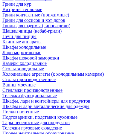
Грили для кур
Витрины тепловые
Грили контактные (прижимные)
Грили для сосисок и хот-догов
Грили для шаурмы (гирос-грили)
Шашлычницы (кебаб-грили)
Печи для пиццы
Блинные аппараты
Шкафы холодильные
Лари морозильные
Шкафы шоковой заморозки
Камеры холодильные
Столы холодильные
Холодильные агрегаты (к холодильным камерам)
Столы производственные
Ванны моечные
Стеллажи производственные
Тележки функциональные
Шкафы, лари и контейнеры для продуктов
Шкафы и лари металлические для одежды
Полки настенные
Подтоварники, подставки кухонные
Тары переносные для продуктов
Тележки грузовые складские
Прочее нейтральное оборудование