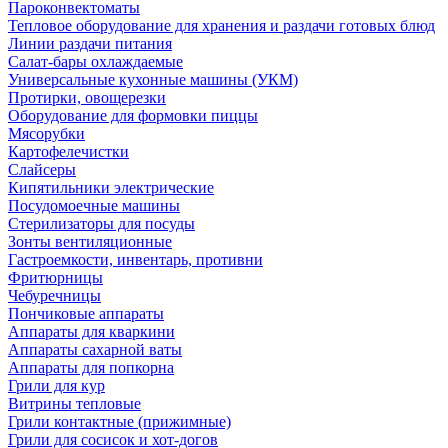
Пароконвектоматы
Тепловое оборудование для хранения и раздачи готовых блюд
Линии раздачи питания
Салат-бары охлаждаемые
Универсальные кухонные машины (УКМ)
Протирки, овощерезки
Оборудование для формовки пиццы
Мясорубки
Картофелечистки
Слайсеры
Кипятильники электрические
Посудомоечные машины
Стерилизаторы для посуды
Зонты вентиляционные
Гастроемкости, инвентарь, противни
Фритюрницы
Чебуречницы
Пончиковые аппараты
Аппараты для кваркини
Аппараты сахарной ваты
Аппараты для попкорна
Грили для кур
Витрины тепловые
Грили контактные (прижимные)
Грили для сосисок и хот-догов