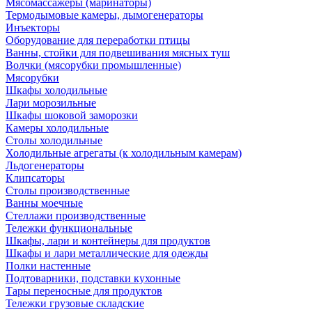
Мясомассажеры (маринаторы)
Термодымовые камеры, дымогенераторы
Инъекторы
Оборудование для переработки птицы
Ванны, стойки для подвешивания мясных туш
Волчки (мясорубки промышленные)
Мясорубки
Шкафы холодильные
Лари морозильные
Шкафы шоковой заморозки
Камеры холодильные
Столы холодильные
Холодильные агрегаты (к холодильным камерам)
Льдогенераторы
Клипсаторы
Столы производственные
Ванны моечные
Стеллажи производственные
Тележки функциональные
Шкафы, лари и контейнеры для продуктов
Шкафы и лари металлические для одежды
Полки настенные
Подтоварники, подставки кухонные
Тары переносные для продуктов
Тележки грузовые складские