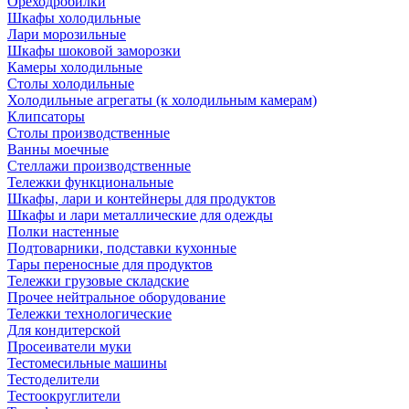
Ореходробилки
Шкафы холодильные
Лари морозильные
Шкафы шоковой заморозки
Камеры холодильные
Столы холодильные
Холодильные агрегаты (к холодильным камерам)
Клипсаторы
Столы производственные
Ванны моечные
Стеллажи производственные
Тележки функциональные
Шкафы, лари и контейнеры для продуктов
Шкафы и лари металлические для одежды
Полки настенные
Подтоварники, подставки кухонные
Тары переносные для продуктов
Тележки грузовые складские
Прочее нейтральное оборудование
Тележки технологические
Для кондитерской
Просеиватели муки
Тестомесильные машины
Тестоделители
Тестоокруглители