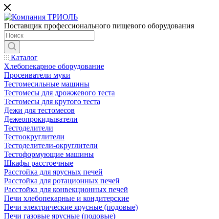
Поставщик профессионального пищевого оборудования
Каталог
Хлебопекарное оборудование
Просеиватели муки
Тестомесильные машины
Тестомесы для дрожжевого теста
Тестомесы для крутого теста
Дежи для тестомесов
Дежеопрокидыватели
Тестоделители
Тестоокруглители
Тестоделители-округлители
Тестоформующие машины
Шкафы расстоечные
Расстойка для ярусных печей
Расстойка для ротационных печей
Расстойка для конвекционных печей
Печи хлебопекарные и кондитерские
Печи электрические ярусные (подовые)
Печи газовые ярусные (подовые)