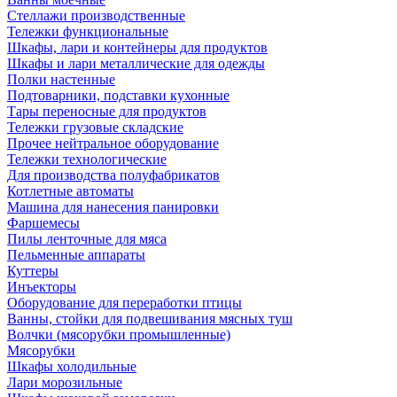
Стеллажи производственные
Тележки функциональные
Шкафы, лари и контейнеры для продуктов
Шкафы и лари металлические для одежды
Полки настенные
Подтоварники, подставки кухонные
Тары переносные для продуктов
Тележки грузовые складские
Прочее нейтральное оборудование
Тележки технологические
Для производства полуфабрикатов
Котлетные автоматы
Машина для нанесения панировки
Фаршемесы
Пилы ленточные для мяса
Пельменные аппараты
Куттеры
Инъекторы
Оборудование для переработки птицы
Ванны, стойки для подвешивания мясных туш
Волчки (мясорубки промышленные)
Мясорубки
Шкафы холодильные
Лари морозильные