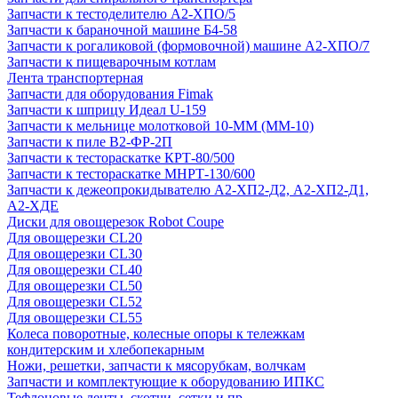
Запчасти к тестоделителю А2-ХПО/5
Запчасти к бараночной машине Б4-58
Запчасти к рогаликовой (формовочной) машине А2-ХПО/7
Запчасти к пищеварочным котлам
Лента транспортерная
Запчасти для оборудования Fimak
Запчасти к шприцу Идеал U-159
Запчасти к мельнице молотковой 10-ММ (ММ-10)
Запчасти к пиле В2-ФР-2П
Запчасти к тестораскатке КРТ-80/500
Запчасти к тестораскатке МНРТ-130/600
Запчасти к деже­опрокидывателю А2-ХП2-Д2, А2-ХП2-Д1,
А2-ХДЕ
Диски для овощерезок Robot Coupe
Для овощерезки CL20
Для овощерезки CL30
Для овощерезки CL40
Для овощерезки CL50
Для овощерезки CL52
Для овощерезки CL55
Колеса поворотные, колесные опоры к тележкам
кондитерским и хлебопекарным
Ножи, решетки, запчасти к мясорубкам, волчкам
Запчасти и комплектующие к оборудованию ИПКС
Тефлоновые ленты, скотчи, сетки и пр.