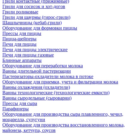
Грили контактные (прижимные)
Грили для сосисок и хот-догов
Грили роликовые
Грили для шаурмы (гирос-грили)
Шашлычницы (кебаб-грили)
Оборудование для формовки пиццы
Прессы для пиццы
Пицца-шейперы
Печи для пиццы
Печи для пиццы электрические
Печи для пиццы газовые
Блинные аппараты
Оборудование для переработки молока
Ванны длительной пастеризации
Пастеризаторы-охладители молока в потоке
Оборудование для приемки, учета и фильтрации молока
Ванны охлаждения (охладители)
Ванны технологические (технологические емкости)
Ванны сыродельные (сыроварни)
Прессы для сыра
Парафинеры
Оборудование для производства сыра плавленного, чечил,
моцарелла, сулугуни
Оборудование для производства восстановленного молока,
майонеза, кетчупа, соусов