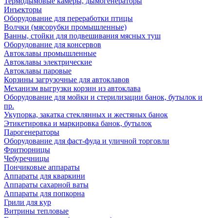
Термодымовые камеры, дымогенераторы
Инъекторы
Оборудование для переработки птицы
Волчки (мясорубки промышленные)
Ванны, стойки для подвешивания мясных туш
Оборудование для консервов
Автоклавы промышленные
Автоклавы электрические
Автоклавы паровые
Корзины загрузочные для автоклавов
Механизм выгрузки корзин из автоклава
Оборудование для мойки и стерилизации банок, бутылок и
пр.
Укупорка, закатка стеклянных и жестяных банок
Этикетировка и маркировка банок, бутылок
Парогенераторы
Оборудование для фаст-фуда и уличной торговли
Фритюрницы
Чебуречницы
Пончиковые аппараты
Аппараты для кваркини
Аппараты сахарной ваты
Аппараты для попкорна
Грили для кур
Витрины тепловые