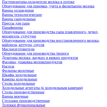
Пастеризаторы-охладители молока в потоке
Оборудование для приемки, учета и фильтрации молока
Ванны охлаждения
Ванны технологические
Ванны сыродельные
Прессы для сыра
Парафинеры
Оборудование для производства сыра плавленного, чечил,
моцарелла, сулугуни
Оборудование для производства восстановленного молока,
майонеза, кетчупа, соусов
Маслоизготовители
Оборудование для производства творога
Дозаторы молока, жидких и вязких продуктов
Фасовка, упаковка молокопродуктов
Насосы
Фильтры молочные
Шкафы холодильные
Камеры холодильные
Столы холодильные
Холодильные агрегаты (к холодильным камерам)
Столы производственные
Ванны моечные
Стеллажи производственные
Тележки функциональные