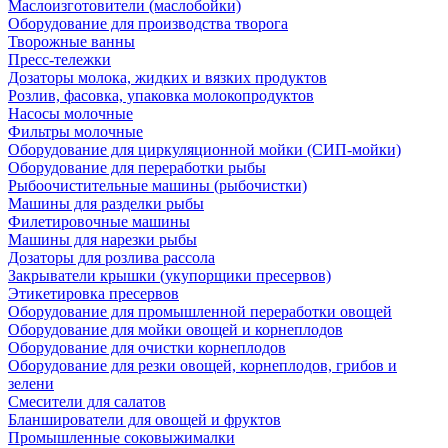
Маслоизготовители (маслобойки)
Оборудование для производства творога
Творожные ванны
Пресс-тележки
Дозаторы молока, жидких и вязких продуктов
Розлив, фасовка, упаковка молокопродуктов
Насосы молочные
Фильтры молочные
Оборудование для циркуляционной мойки (СИП-мойки)
Оборудование для переработки рыбы
Рыбоочистительные машины (рыбочистки)
Машины для разделки рыбы
Филетировочные машины
Машины для нарезки рыбы
Дозаторы для розлива рассола
Закрыватели крышки (укупорщики пресервов)
Этикетировка пресервов
Оборудование для промышленной переработки овощей
Оборудование для мойки овощей и корнеплодов
Оборудование для очистки корнеплодов
Оборудование для резки овощей, корнеплодов, грибов и
зелени
Смесители для салатов
Бланширователи для овощей и фруктов
Промышленные соковыжималки