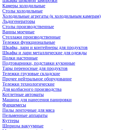
Шкафы шоковой заморозки
Камеры холодильные
Столы холодильные
Холодильные агрегаты (к холодильным камерам)
Льдогенераторы
Столы производственные
Ванны моечные
Стеллажи производственные
Тележки функциональные
Шкафы, лари и контейнеры для продуктов
Шкафы и лари металлические для одежды
Полки настенные
Подтоварники, подставки кухонные
Тары переносные для продуктов
Тележки грузовые складские
Прочее нейтральное оборудование
Тележки технологические
Для колбасного производства
Котлетные автоматы
Машина для нанесения панировки
Фаршемесы
Пилы ленточные для мяса
Пельменные аппараты
Куттеры
Шприцы вакуумные