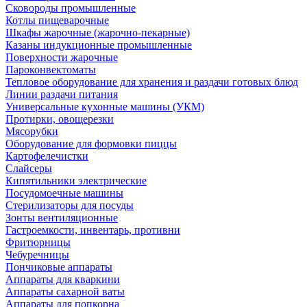
Сковороды промышленные
Котлы пищеварочные
Шкафы жарочные (жарочно-пекарные)
Казаны индукционные промышленные
Поверхности жарочные
Пароконвектоматы
Тепловое оборудование для хранения и раздачи готовых блюд
Линии раздачи питания
Универсальные кухонные машины (УКМ)
Протирки, овощерезки
Мясорубки
Оборудование для формовки пиццы
Картофелечистки
Слайсеры
Кипятильники электрические
Посудомоечные машины
Стерилизаторы для посуды
Зонты вентиляционные
Гастроемкости, инвентарь, противни
Фритюрницы
Чебуречницы
Пончиковые аппараты
Аппараты для кваркини
Аппараты сахарной ваты
Аппараты для попкорна