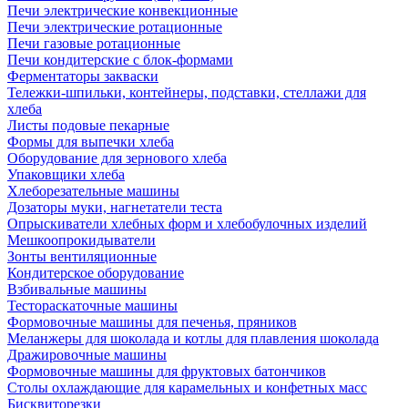
Печи электрические конвекционные
Печи электрические ротационные
Печи газовые ротационные
Печи кондитерские с блок-формами
Ферментаторы закваски
Тележки-шпильки, контейнеры, подставки, стеллажи для
хлеба
Листы подовые пекарные
Формы для выпечки хлеба
Оборудование для зернового хлеба
Упаковщики хлеба
Хлеборезательные машины
Дозаторы муки, нагнетатели теста
Опрыскиватели хлебных форм и хлебобулочных изделий
Мешкоопрокидыватели
Зонты вентиляционные
Кондитерское оборудование
Взбивальные машины
Тестораскаточные машины
Формовочные машины для печенья, пряников
Меланжеры для шоколада и котлы для плавления шоколада
Дражировочные машины
Формовочные машины для фруктовых батончиков
Столы охлаждающие для карамельных и конфетных масс
Бисквиторезки