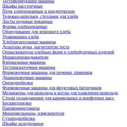
Тестоформующие машины
Шкафы расстоечные
Печи хлебопекарные и кондитерские
Тележки-шпильки, стеллажи для хлеба
Листы подовые пекарные
Формы хлебопекарные
Оборудование для зернового хлеба
Упаковщики хлеба
Хлеборезательные машины
Дозаторы муки, нагнетатели теста
Опрыскиватели хлебных форм и хлебобулочных изделий
Мешкоопрокидыватели
Взбивальные машины
Тестораскаточные машины
Формовочные машины для печенья, пряников
Дражировочные машины
Ореходробилки
Формовочные машины для фруктовых батончиков
Меланжеры для шоколада и котлы для плавления шоколада
Столы охлаждающие для карамельных и конфетных масс
Бисквиторезки
Пароконвектоматы
Микромельницы, измельчители
Сухародробилки
Шкафы холодильные