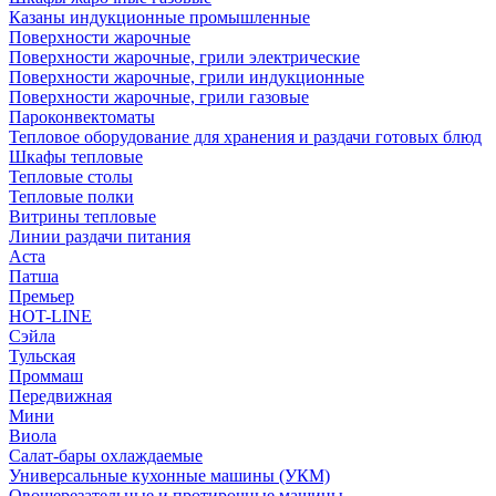
Казаны индукционные промышленные
Поверхности жарочные
Поверхности жарочные, грили электрические
Поверхности жарочные, грили индукционные
Поверхности жарочные, грили газовые
Пароконвектоматы
Тепловое оборудование для хранения и раздачи готовых блюд
Шкафы тепловые
Тепловые столы
Тепловые полки
Витрины тепловые
Линии раздачи питания
Аста
Патша
Премьер
HOT-LINE
Сэйла
Тульская
Проммаш
Передвижная
Мини
Виола
Салат-бары охлаждаемые
Универсальные кухонные машины (УКМ)
Овощерезательные и протирочные машины