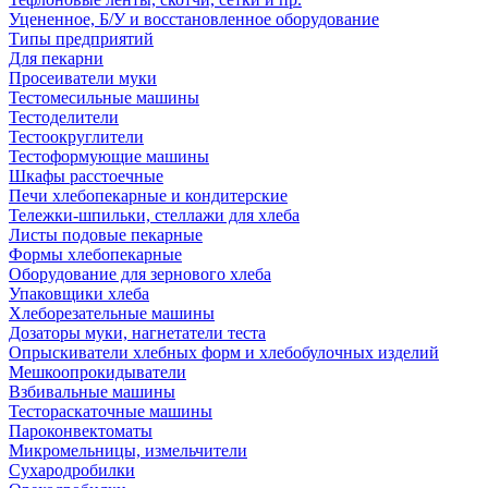
Уцененное, Б/У и восстановленное оборудование
Типы предприятий
Для пекарни
Просеиватели муки
Тестомесильные машины
Тестоделители
Тестоокруглители
Тестоформующие машины
Шкафы расстоечные
Печи хлебопекарные и кондитерские
Тележки-шпильки, стеллажи для хлеба
Листы подовые пекарные
Формы хлебопекарные
Оборудование для зернового хлеба
Упаковщики хлеба
Хлеборезательные машины
Дозаторы муки, нагнетатели теста
Опрыскиватели хлебных форм и хлебобулочных изделий
Мешкоопрокидыватели
Взбивальные машины
Тестораскаточные машины
Пароконвектоматы
Микромельницы, измельчители
Сухародробилки