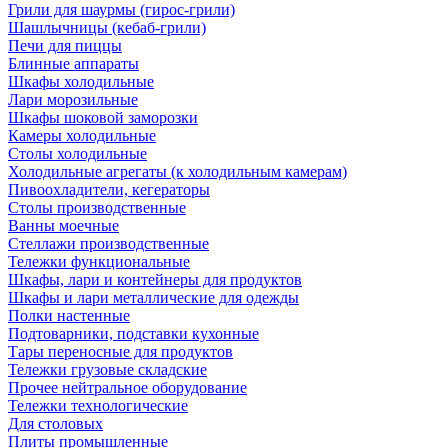
Грили для шаурмы (гирос-грили)
Шашлычницы (кебаб-грили)
Печи для пиццы
Блинные аппараты
Шкафы холодильные
Лари морозильные
Шкафы шоковой заморозки
Камеры холодильные
Столы холодильные
Холодильные агрегаты (к холодильным камерам)
Пивоохладители, кегераторы
Столы производственные
Ванны моечные
Стеллажи производственные
Тележки функциональные
Шкафы, лари и контейнеры для продуктов
Шкафы и лари металлические для одежды
Полки настенные
Подтоварники, подставки кухонные
Тары переносные для продуктов
Тележки грузовые складские
Прочее нейтральное оборудование
Тележки технологические
Для столовых
Плиты промышленные