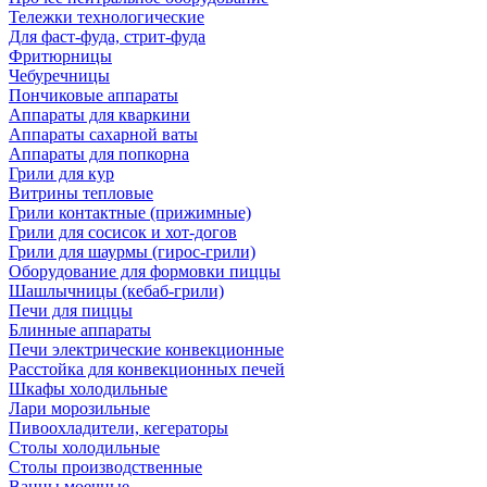
Тележки технологические
Для фаст-фуда, стрит-фуда
Фритюрницы
Чебуречницы
Пончиковые аппараты
Аппараты для кваркини
Аппараты сахарной ваты
Аппараты для попкорна
Грили для кур
Витрины тепловые
Грили контактные (прижимные)
Грили для сосисок и хот-догов
Грили для шаурмы (гирос-грили)
Оборудование для формовки пиццы
Шашлычницы (кебаб-грили)
Печи для пиццы
Блинные аппараты
Печи электрические конвекционные
Расстойка для конвекционных печей
Шкафы холодильные
Лари морозильные
Пивоохладители, кегераторы
Столы холодильные
Столы производственные
Ванны моечные