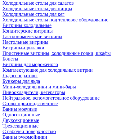
Холодилльные столы для салатов
Холодилльные столы для пиццы
Холодилльные столы для кег
Холодилльные столы под тепловое оборудование
Витрины холодильные
Кондитерские витрины
Гастрономические витрины
Настольные витрины
Витрины-прилавки
Пристенные витрины, холодильные горки, шкафы
Бонеты
Витрины для мороженого
Комплектующие для холодильных витрин
Льдогенераторы
Бункеры для льда
Мини-холодильники и мини-бары
Пивоохладители, кегераторы
Нейтральное, вспомогательное оборудование
Столы производственные
Ванны моечные
Односекционные
Двухсекционные
Трехсекционные
С рабочей поверхностью
Ванны рукомойники