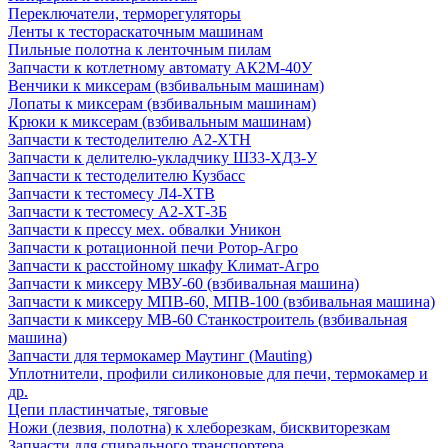
Переключатели, терморегуляторы
Ленты к тестораскаточным машинам
Пильные полотна к ленточным пилам
Запчасти к котлетному автомату АК2М-40У
Венчики к миксерам (взбивальным машинам)
Лопаты к миксерам (взбивальным машинам)
Крюки к миксерам (взбивальным машинам)
Запчасти к тестоделителю А2-ХТН
Запчасти к делителю-укладчику Ш33-ХД3-У
Запчасти к тестоделителю Кузбасс
Запчасти к тестомесу Л4-ХТВ
Запчасти к тестомесу А2-ХТ-3Б
Запчасти к прессу мех. обвалки Уникон
Запчасти к ротационной печи Ротор-Агро
Запчасти к расстойному шкафу Климат-Агро
Запчасти к миксеру МВУ-60 (взбивальная машина)
Запчасти к миксеру МПВ-60, МПВ-100 (взбивальная машина)
Запчасти к миксеру МВ-60 Станкостроитель (взбивальная
машина)
Запчасти для термокамер Маутинг (Mauting)
Уплотнители, профили силиконовые для печи, термокамер и
др.
Цепи пластинчатые, тяговые
Ножи (лезвия, полотна) к хлеборезкам, бисквиторезкам
Запчасти для спирального транспортера