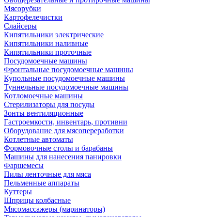
Мясорубки
Картофелечистки
Слайсеры
Кипятильники электрические
Кипятильники наливные
Кипятильники проточные
Посудомоечные машины
Фронтальные посудомоечные машины
Купольные посудомоечные машины
Туннельные посудомоечные машины
Котломоечные машины
Стерилизаторы для посуды
Зонты вентиляционные
Гастроемкости, инвентарь, противни
Оборудование для мясопереработки
Котлетные автоматы
Формовочные столы и барабаны
Машины для нанесения панировки
Фаршемесы
Пилы ленточные для мяса
Пельменные аппараты
Куттеры
Шприцы колбасные
Мясомассажеры (маринаторы)