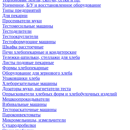
Уцененное, Б/У и восстановленное оборудование
Типы предприятий
Для пекарни
Просеиватели муки
Тестомесильные машины
Тестоделители
Тестоокруглители
Тестоформующие машины
Шкафы расстоечные
Печи хлебопекарные и кондитерские
Тележки-шпильки, стеллажи для хлеба
Листы подовые пекарные
Формы хлебопекарные
Оборудование для зернового хлеба
Упаковщики хлеба
Хлеборезательные машины
Дозаторы муки, нагнетатели теста
Опрыскиватели хлебных форм и хлебобулочных изделий
Мешкоопрокидыватели
Взбивальные машины
Тестораскаточные машины
Пароконвектоматы
Микромельницы, измельчители
Сухародробилки