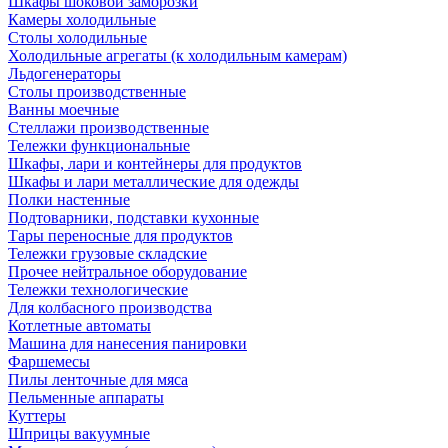
Шкафы шоковой заморозки
Камеры холодильные
Столы холодильные
Холодильные агрегаты (к холодильным камерам)
Льдогенераторы
Столы производственные
Ванны моечные
Стеллажи производственные
Тележки функциональные
Шкафы, лари и контейнеры для продуктов
Шкафы и лари металлические для одежды
Полки настенные
Подтоварники, подставки кухонные
Тары переносные для продуктов
Тележки грузовые складские
Прочее нейтральное оборудование
Тележки технологические
Для колбасного производства
Котлетные автоматы
Машина для нанесения панировки
Фаршемесы
Пилы ленточные для мяса
Пельменные аппараты
Куттеры
Шприцы вакуумные