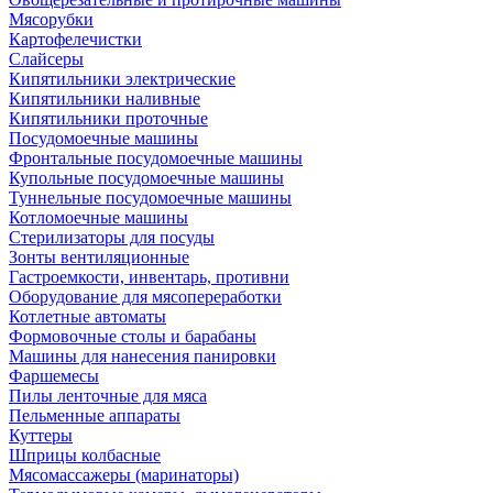
Мясорубки
Картофелечистки
Слайсеры
Кипятильники электрические
Кипятильники наливные
Кипятильники проточные
Посудомоечные машины
Фронтальные посудомоечные машины
Купольные посудомоечные машины
Туннельные посудомоечные машины
Котломоечные машины
Стерилизаторы для посуды
Зонты вентиляционные
Гастроемкости, инвентарь, противни
Оборудование для мясопереработки
Котлетные автоматы
Формовочные столы и барабаны
Машины для нанесения панировки
Фаршемесы
Пилы ленточные для мяса
Пельменные аппараты
Куттеры
Шприцы колбасные
Мясомассажеры (маринаторы)