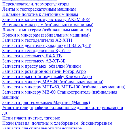
Переключатели, терморегуляторы
Ленты к тестораскаточным машинам
Пильные полотна к ленточным пилам
Запчасти к котлетному автомату АК2М-40У
Венчики к миксерам (взбивальным машинам)
Лопаты к миксерам (взбивальным машинам)
Крюки к миксерам (взбивальным машинам)
Запчасти к тестоделителю А2-ХТН
Запчасти к делителю-укладчику Ш33-ХД3-У
Запчасти к тестоделителю Кузбасс
Запчасти к тестомесу Л4-ХТВ
Запчасти к тестомесу А2-ХТ-3Б
Запчасти к прессу мех. обвалки Уникон
Запчасти к ротационной печи Ротор-Агро
Запчасти к расстойному шкафу Климат-Агро
Запчасти к миксеру МВУ-60 (взбивальная машина)
Запчасти к миксеру МПВ-60, МПВ-100 (взбивальная машина)
Запчасти к миксеру МВ-60 Станкостроитель (взбивальная
машина)
Запчасти для термокамер Маутинг (Mauting)
Уплотнители, профили силиконовые для печи, термокамер и
др.
Цепи пластинчатые, тяговые
Ножи (лезвия, полотна) к хлеборезкам, бисквиторезкам
Запчасти для спирального транспортера