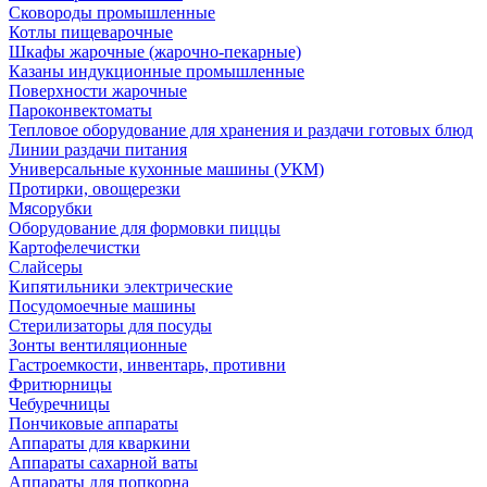
Сковороды промышленные
Котлы пищеварочные
Шкафы жарочные (жарочно-пекарные)
Казаны индукционные промышленные
Поверхности жарочные
Пароконвектоматы
Тепловое оборудование для хранения и раздачи готовых блюд
Линии раздачи питания
Универсальные кухонные машины (УКМ)
Протирки, овощерезки
Мясорубки
Оборудование для формовки пиццы
Картофелечистки
Слайсеры
Кипятильники электрические
Посудомоечные машины
Стерилизаторы для посуды
Зонты вентиляционные
Гастроемкости, инвентарь, противни
Фритюрницы
Чебуречницы
Пончиковые аппараты
Аппараты для кваркини
Аппараты сахарной ваты
Аппараты для попкорна