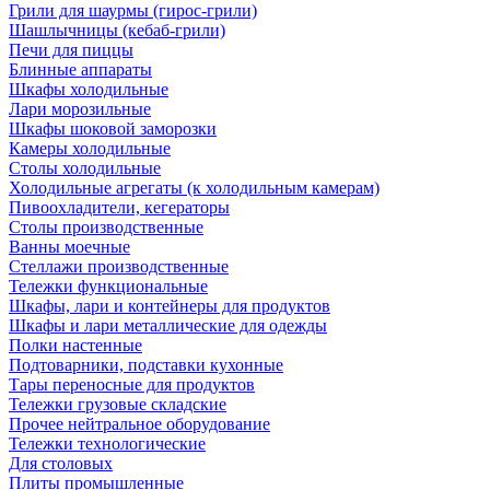
Грили для шаурмы (гирос-грили)
Шашлычницы (кебаб-грили)
Печи для пиццы
Блинные аппараты
Шкафы холодильные
Лари морозильные
Шкафы шоковой заморозки
Камеры холодильные
Столы холодильные
Холодильные агрегаты (к холодильным камерам)
Пивоохладители, кегераторы
Столы производственные
Ванны моечные
Стеллажи производственные
Тележки функциональные
Шкафы, лари и контейнеры для продуктов
Шкафы и лари металлические для одежды
Полки настенные
Подтоварники, подставки кухонные
Тары переносные для продуктов
Тележки грузовые складские
Прочее нейтральное оборудование
Тележки технологические
Для столовых
Плиты промышленные