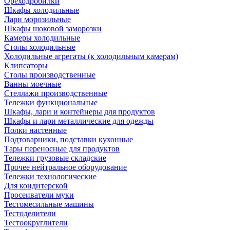
Ореходробилки
Шкафы холодильные
Лари морозильные
Шкафы шоковой заморозки
Камеры холодильные
Столы холодильные
Холодильные агрегаты (к холодильным камерам)
Клипсаторы
Столы производственные
Ванны моечные
Стеллажи производственные
Тележки функциональные
Шкафы, лари и контейнеры для продуктов
Шкафы и лари металлические для одежды
Полки настенные
Подтоварники, подставки кухонные
Тары переносные для продуктов
Тележки грузовые складские
Прочее нейтральное оборудование
Тележки технологические
Для кондитерской
Просеиватели муки
Тестомесильные машины
Тестоделители
Тестоокруглители