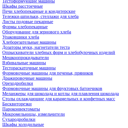
Тестоформующие машины
Шкафы расстоечные
Печи хлебопекарные и кондитерские
Тележки-шпильки, стеллажи для хлеба
Листы подовые пекарные
Формы хлебопекарные
Оборудование для зернового хлеба
Упаковщики хлеба
Хлеборезательные машины
Дозаторы муки, нагнетатели теста
Опрыскиватели хлебных форм и хлебобулочных изделий
Мешкоопрокидыватели
Взбивальные машины
Тестораскаточные машины
Формовочные машины для печенья, пряников
Дражировочные машины
Ореходробилки
Формовочные машины для фруктовых батончиков
Меланжеры для шоколада и котлы для плавления шоколада
Столы охлаждающие для карамельных и конфетных масс
Бисквиторезки
Пароконвектоматы
Микромельницы, измельчители
Сухародробилки
Шкафы холодильные