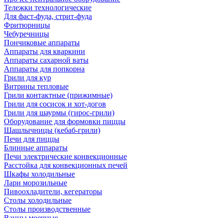
Тележки технологические
Для фаст-фуда, стрит-фуда
Фритюрницы
Чебуречницы
Пончиковые аппараты
Аппараты для кваркини
Аппараты сахарной ваты
Аппараты для попкорна
Грили для кур
Витрины тепловые
Грили контактные (прижимные)
Грили для сосисок и хот-догов
Грили для шаурмы (гирос-грили)
Оборудование для формовки пиццы
Шашлычницы (кебаб-грили)
Печи для пиццы
Блинные аппараты
Печи электрические конвекционные
Расстойка для конвекционных печей
Шкафы холодильные
Лари морозильные
Пивоохладители, кегераторы
Столы холодильные
Столы производственные
Ванны моечные