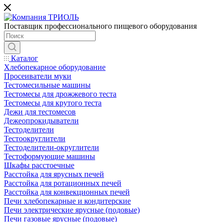
Поставщик профессионального пищевого оборудования
Каталог
Хлебопекарное оборудование
Просеиватели муки
Тестомесильные машины
Тестомесы для дрожжевого теста
Тестомесы для крутого теста
Дежи для тестомесов
Дежеопрокидыватели
Тестоделители
Тестоокруглители
Тестоделители-округлители
Тестоформующие машины
Шкафы расстоечные
Расстойка для ярусных печей
Расстойка для ротационных печей
Расстойка для конвекционных печей
Печи хлебопекарные и кондитерские
Печи электрические ярусные (подовые)
Печи газовые ярусные (подовые)