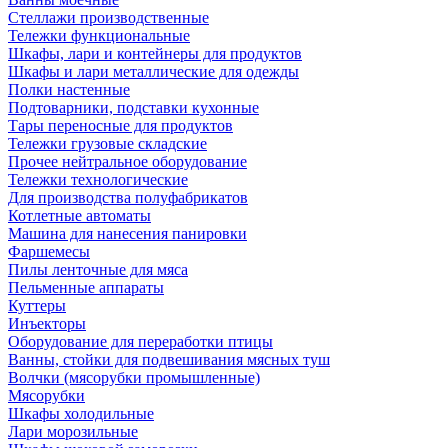
Стеллажи производственные
Тележки функциональные
Шкафы, лари и контейнеры для продуктов
Шкафы и лари металлические для одежды
Полки настенные
Подтоварники, подставки кухонные
Тары переносные для продуктов
Тележки грузовые складские
Прочее нейтральное оборудование
Тележки технологические
Для производства полуфабрикатов
Котлетные автоматы
Машина для нанесения панировки
Фаршемесы
Пилы ленточные для мяса
Пельменные аппараты
Куттеры
Инъекторы
Оборудование для переработки птицы
Ванны, стойки для подвешивания мясных туш
Волчки (мясорубки промышленные)
Мясорубки
Шкафы холодильные
Лари морозильные