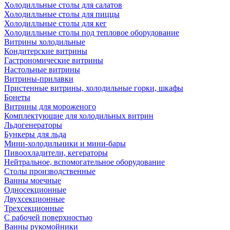
Холодилльные столы для салатов
Холодилльные столы для пиццы
Холодилльные столы для кег
Холодилльные столы под тепловое оборудование
Витрины холодильные
Кондитерские витрины
Гастрономические витрины
Настольные витрины
Витрины-прилавки
Пристенные витрины, холодильные горки, шкафы
Бонеты
Витрины для мороженого
Комплектующие для холодильных витрин
Льдогенераторы
Бункеры для льда
Мини-холодильники и мини-бары
Пивоохладители, кегераторы
Нейтральное, вспомогательное оборудование
Столы производственные
Ванны моечные
Односекционные
Двухсекционные
Трехсекционные
С рабочей поверхностью
Ванны рукомойники