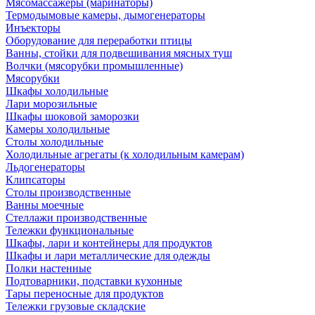
Мясомассажеры (маринаторы)
Термодымовые камеры, дымогенераторы
Инъекторы
Оборудование для переработки птицы
Ванны, стойки для подвешивания мясных туш
Волчки (мясорубки промышленные)
Мясорубки
Шкафы холодильные
Лари морозильные
Шкафы шоковой заморозки
Камеры холодильные
Столы холодильные
Холодильные агрегаты (к холодильным камерам)
Льдогенераторы
Клипсаторы
Столы производственные
Ванны моечные
Стеллажи производственные
Тележки функциональные
Шкафы, лари и контейнеры для продуктов
Шкафы и лари металлические для одежды
Полки настенные
Подтоварники, подставки кухонные
Тары переносные для продуктов
Тележки грузовые складские