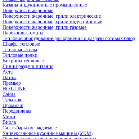
Казаны индукционные промышленные
Поверхности жарочные
Поверхности жарочные, грили электрические
Поверхности жарочные, грили индукционные
Поверхности жарочные, грили газовые
Пароконвектоматы
Тепловое оборудование для хранения и раздачи готовых блюд
Шкафы тепловые
Тепловые столы
Тепловые полки
Витрины тепловые
Линии раздачи питания
Аста
Патша
Премьер
HOT-LINE
Сэйла
Тульская
Проммаш
Передвижная
Мини
Виола
Салат-бары охлаждаемые
Универсальные кухонные машины (УКМ)
Овощерезательные и протирочные машины