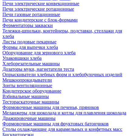
Печи электрические конвекционные
Печи электрические ротационные
Печи газовые ротационные
Печи кондитерские с блок-формами
Ферментаторы закваски
Тележки-шпильки, контейнеры, подставки, стеллажи для
хлеба
Листы подовые пекарные
Формы для выпечки хлеба
Оборудование для зернового хлеба
Упаковщики хлеба
Хлеборезательные машины
Дозаторы муки, нагнетатели теста
Опрыскиватели хлебных форм и хлебобулочных изделий
Мешкоопрокидыватели
Зонты вентиляционные
Кондитерское оборудование
Взбивальные машины
Тестораскаточные машины
Формовочные машины для печенья, пряников
Меланжеры для шоколада и котлы для плавления шоколада
Дражировочные машины
Формовочные машины для фруктовых батончиков
Столы охлаждающие для карамельных и конфетных масс
Бисквиторезки