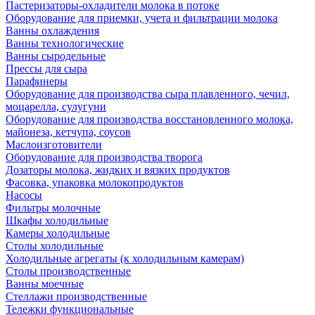
Пастеризаторы-охладители молока в потоке
Оборудование для приемки, учета и фильтрации молока
Ванны охлаждения
Ванны технологические
Ванны сыродельные
Прессы для сыра
Парафинеры
Оборудование для производства сыра плавленного, чечил,
моцарелла, сулугуни
Оборудование для производства восстановленного молока,
майонеза, кетчупа, соусов
Маслоизготовители
Оборудование для производства творога
Дозаторы молока, жидких и вязких продуктов
Фасовка, упаковка молокопродуктов
Насосы
Фильтры молочные
Шкафы холодильные
Камеры холодильные
Столы холодильные
Холодильные агрегаты (к холодильным камерам)
Столы производственные
Ванны моечные
Стеллажи производственные
Тележки функциональные