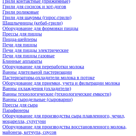
Грили контактные (прижимные)
Грили для сосисок и хот-догов
Грили роликовые
Грили для шаурмы (гирос-грили)
Шашлычницы (кебаб-грили)
Оборудование для формовки пиццы
Прессы для пиццы
Пицца-шейперы
Печи для пиццы
Печи для пиццы электрические
Печи для пиццы газовые
Блинные аппараты
Оборудование для переработки молока
Ванны длительной пастеризации
Пастеризаторы-охладители молока в потоке
Оборудование для приемки, учета и фильтрации молока
Ванны охлаждения (охладители)
Ванны технологические (технологические емкости)
Ванны сыродельные (сыроварни)
Прессы для сыра
Парафинеры
Оборудование для производства сыра плавленного, чечил,
моцарелла, сулугуни
Оборудование для производства восстановленного молока,
майонеза, кетчупа, соусов