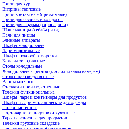
Грили для кур
Витрины тепловые
Грили контактные (прижимные)
Грили для сосисок и хот-догов
Грили для шаурмы (гирос-грили)
Шашлычницы (кебаб-грили)
Печи для пиццы
Блинные аппараты
Шкафы холодильные
Лари морозильные
Шкафы шоковой заморозки
Камеры холодильные
Столы холодильные
Холодильные агрегаты (к холодильным камерам)
Столы производственные
Ванны моечные
Стеллажи производственные
Тележки функциональные
Шкафы, лари и контейнеры для продуктов
Шкафы и лари металлические для одежды
Полки настенные
Подтоварники, подставки кухонные
Тары переносные для продуктов
Тележки грузовые складские
Прочее нейтральное оборудование