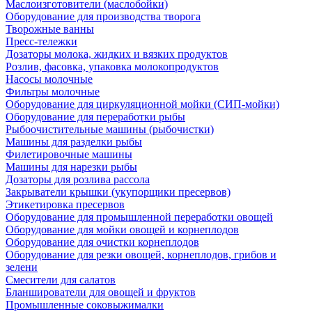
Маслоизготовители (маслобойки)
Оборудование для производства творога
Творожные ванны
Пресс-тележки
Дозаторы молока, жидких и вязких продуктов
Розлив, фасовка, упаковка молокопродуктов
Насосы молочные
Фильтры молочные
Оборудование для циркуляционной мойки (СИП-мойки)
Оборудование для переработки рыбы
Рыбоочистительные машины (рыбочистки)
Машины для разделки рыбы
Филетировочные машины
Машины для нарезки рыбы
Дозаторы для розлива рассола
Закрыватели крышки (укупорщики пресервов)
Этикетировка пресервов
Оборудование для промышленной переработки овощей
Оборудование для мойки овощей и корнеплодов
Оборудование для очистки корнеплодов
Оборудование для резки овощей, корнеплодов, грибов и
зелени
Смесители для салатов
Бланширователи для овощей и фруктов
Промышленные соковыжималки