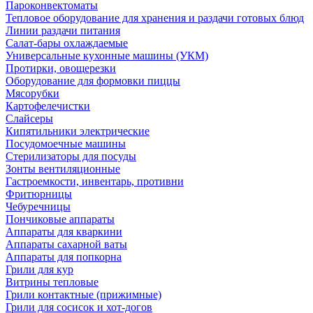
Пароконвектоматы
Тепловое оборудование для хранения и раздачи готовых блюд
Линии раздачи питания
Салат-бары охлаждаемые
Универсальные кухонные машины (УКМ)
Протирки, овощерезки
Оборудование для формовки пиццы
Мясорубки
Картофелечистки
Слайсеры
Кипятильники электрические
Посудомоечные машины
Стерилизаторы для посуды
Зонты вентиляционные
Гастроемкости, инвентарь, противни
Фритюрницы
Чебуречницы
Пончиковые аппараты
Аппараты для кваркини
Аппараты сахарной ваты
Аппараты для попкорна
Грили для кур
Витрины тепловые
Грили контактные (прижимные)
Грили для сосисок и хот-догов