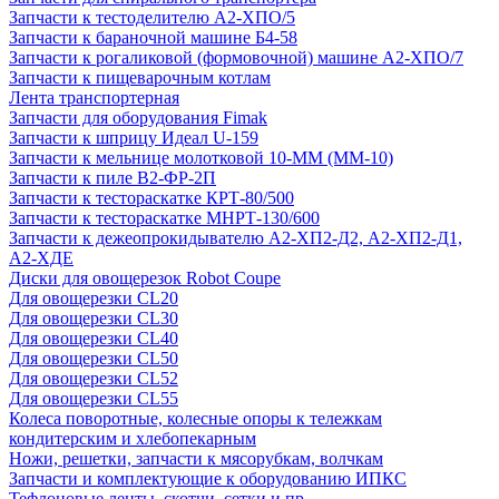
Запчасти к тестоделителю А2-ХПО/5
Запчасти к бараночной машине Б4-58
Запчасти к рогаликовой (формовочной) машине А2-ХПО/7
Запчасти к пищеварочным котлам
Лента транспортерная
Запчасти для оборудования Fimak
Запчасти к шприцу Идеал U-159
Запчасти к мельнице молотковой 10-ММ (ММ-10)
Запчасти к пиле В2-ФР-2П
Запчасти к тестораскатке КРТ-80/500
Запчасти к тестораскатке МНРТ-130/600
Запчасти к деже­опрокидывателю А2-ХП2-Д2, А2-ХП2-Д1,
А2-ХДЕ
Диски для овощерезок Robot Coupe
Для овощерезки CL20
Для овощерезки CL30
Для овощерезки CL40
Для овощерезки CL50
Для овощерезки CL52
Для овощерезки CL55
Колеса поворотные, колесные опоры к тележкам
кондитерским и хлебопекарным
Ножи, решетки, запчасти к мясорубкам, волчкам
Запчасти и комплектующие к оборудованию ИПКС
Тефлоновые ленты, скотчи, сетки и пр.