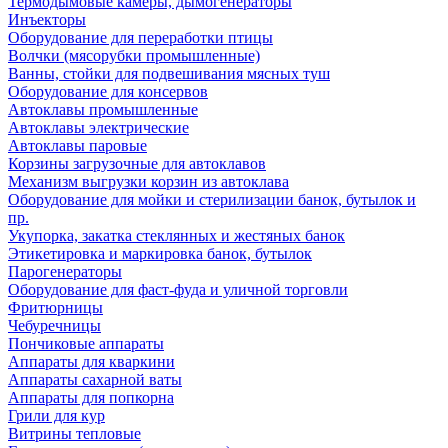
Термодымовые камеры, дымогенераторы
Инъекторы
Оборудование для переработки птицы
Волчки (мясорубки промышленные)
Ванны, стойки для подвешивания мясных туш
Оборудование для консервов
Автоклавы промышленные
Автоклавы электрические
Автоклавы паровые
Корзины загрузочные для автоклавов
Механизм выгрузки корзин из автоклава
Оборудование для мойки и стерилизации банок, бутылок и
пр.
Укупорка, закатка стеклянных и жестяных банок
Этикетировка и маркировка банок, бутылок
Парогенераторы
Оборудование для фаст-фуда и уличной торговли
Фритюрницы
Чебуречницы
Пончиковые аппараты
Аппараты для кваркини
Аппараты сахарной ваты
Аппараты для попкорна
Грили для кур
Витрины тепловые