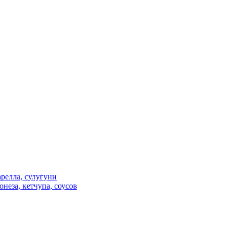
релла, сулугуни
неза, кетчупа, соусов