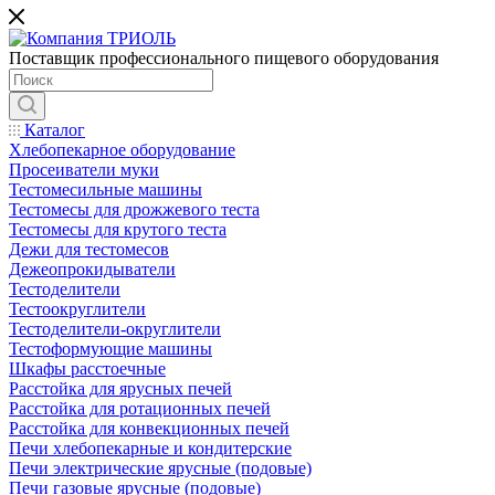
Поставщик профессионального пищевого оборудования
Каталог
Хлебопекарное оборудование
Просеиватели муки
Тестомесильные машины
Тестомесы для дрожжевого теста
Тестомесы для крутого теста
Дежи для тестомесов
Дежеопрокидыватели
Тестоделители
Тестоокруглители
Тестоделители-округлители
Тестоформующие машины
Шкафы расстоечные
Расстойка для ярусных печей
Расстойка для ротационных печей
Расстойка для конвекционных печей
Печи хлебопекарные и кондитерские
Печи электрические ярусные (подовые)
Печи газовые ярусные (подовые)