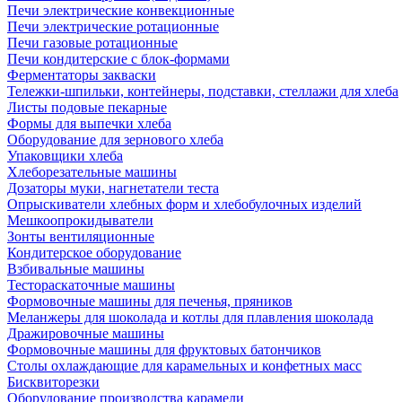
Печи электрические конвекционные
Печи электрические ротационные
Печи газовые ротационные
Печи кондитерские с блок-формами
Ферментаторы закваски
Тележки-шпильки, контейнеры, подставки, стеллажи для хлеба
Листы подовые пекарные
Формы для выпечки хлеба
Оборудование для зернового хлеба
Упаковщики хлеба
Хлеборезательные машины
Дозаторы муки, нагнетатели теста
Опрыскиватели хлебных форм и хлебобулочных изделий
Мешкоопрокидыватели
Зонты вентиляционные
Кондитерское оборудование
Взбивальные машины
Тестораскаточные машины
Формовочные машины для печенья, пряников
Меланжеры для шоколада и котлы для плавления шоколада
Дражировочные машины
Формовочные машины для фруктовых батончиков
Столы охлаждающие для карамельных и конфетных масс
Бисквиторезки
Оборудование производства карамели