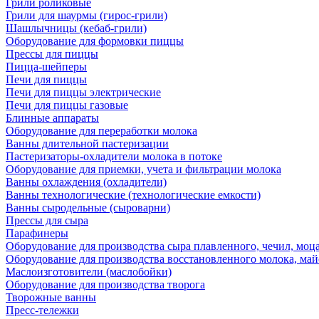
Грили роликовые
Грили для шаурмы (гирос-грили)
Шашлычницы (кебаб-грили)
Оборудование для формовки пиццы
Прессы для пиццы
Пицца-шейперы
Печи для пиццы
Печи для пиццы электрические
Печи для пиццы газовые
Блинные аппараты
Оборудование для переработки молока
Ванны длительной пастеризации
Пастеризаторы-охладители молока в потоке
Оборудование для приемки, учета и фильтрации молока
Ванны охлаждения (охладители)
Ванны технологические (технологические емкости)
Ванны сыродельные (сыроварни)
Прессы для сыра
Парафинеры
Оборудование для производства сыра плавленного, чечил, моца
Оборудование для производства восстановленного молока, майо
Маслоизготовители (маслобойки)
Оборудование для производства творога
Творожные ванны
Пресс-тележки