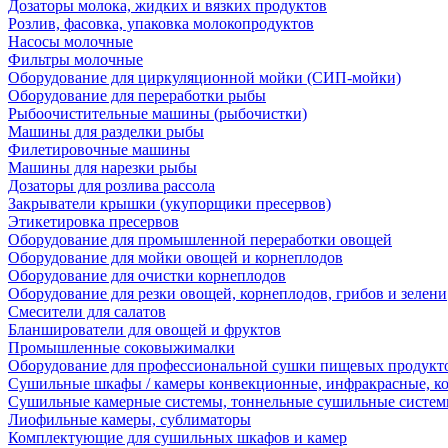
Дозаторы молока, жидких и вязких продуктов
Розлив, фасовка, упаковка молокопродуктов
Насосы молочные
Фильтры молочные
Оборудование для циркуляционной мойки (СИП-мойки)
Оборудование для переработки рыбы
Рыбоочистительные машины (рыбочистки)
Машины для разделки рыбы
Филетировочные машины
Машины для нарезки рыбы
Дозаторы для розлива рассола
Закрыватели крышки (укупорщики пресервов)
Этикетировка пресервов
Оборудование для промышленной переработки овощей
Оборудование для мойки овощей и корнеплодов
Оборудование для очистки корнеплодов
Оборудование для резки овощей, корнеплодов, грибов и зелени
Смесители для салатов
Бланширователи для овощей и фруктов
Промышленные соковыжималки
Оборудование для профессиональной сушки пищевых продукто
Сушильные шкафы / камеры конвекционные, инфракрасные, к
Сушильные камерные системы, тоннельные сушильные систе
Лиофильные камеры, сублиматоры
Комплектующие для сушильных шкафов и камер