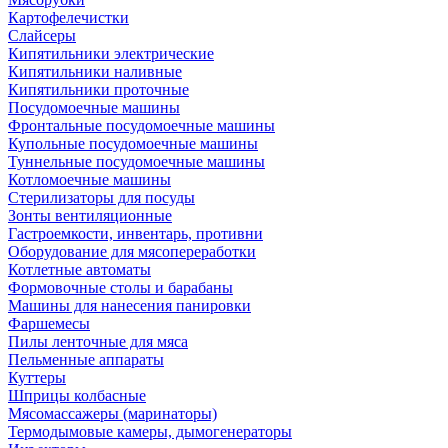
Картофелечистки
Слайсеры
Кипятильники электрические
Кипятильники наливные
Кипятильники проточные
Посудомоечные машины
Фронтальные посудомоечные машины
Купольные посудомоечные машины
Туннельные посудомоечные машины
Котломоечные машины
Стерилизаторы для посуды
Зонты вентиляционные
Гастроемкости, инвентарь, противни
Оборудование для мясопереработки
Котлетные автоматы
Формовочные столы и барабаны
Машины для нанесения панировки
Фаршемесы
Пилы ленточные для мяса
Пельменные аппараты
Куттеры
Шприцы колбасные
Мясомассажеры (маринаторы)
Термодымовые камеры, дымогенераторы