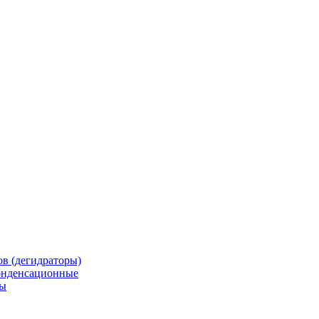
в (дегидраторы)
онденсационные
мы