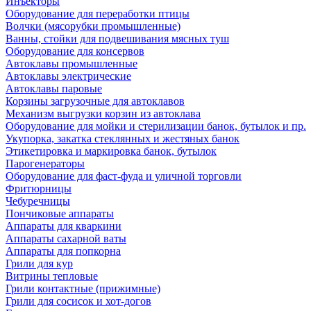
Инъекторы
Оборудование для переработки птицы
Волчки (мясорубки промышленные)
Ванны, стойки для подвешивания мясных туш
Оборудование для консервов
Автоклавы промышленные
Автоклавы электрические
Автоклавы паровые
Корзины загрузочные для автоклавов
Механизм выгрузки корзин из автоклава
Оборудование для мойки и стерилизации банок, бутылок и пр.
Укупорка, закатка стеклянных и жестяных банок
Этикетировка и маркировка банок, бутылок
Парогенераторы
Оборудование для фаст-фуда и уличной торговли
Фритюрницы
Чебуречницы
Пончиковые аппараты
Аппараты для кваркини
Аппараты сахарной ваты
Аппараты для попкорна
Грили для кур
Витрины тепловые
Грили контактные (прижимные)
Грили для сосисок и хот-догов