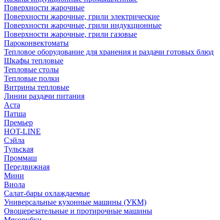
Поверхности жарочные
Поверхности жарочные, грили электрические
Поверхности жарочные, грили индукционные
Поверхности жарочные, грили газовые
Пароконвектоматы
Тепловое оборудование для хранения и раздачи готовых блюд
Шкафы тепловые
Тепловые столы
Тепловые полки
Витрины тепловые
Линии раздачи питания
Аста
Патша
Премьер
HOT-LINE
Сэйла
Тульская
Проммаш
Передвижная
Мини
Виола
Салат-бары охлаждаемые
Универсальные кухонные машины (УКМ)
Овощерезательные и протирочные машины
Мясорубки