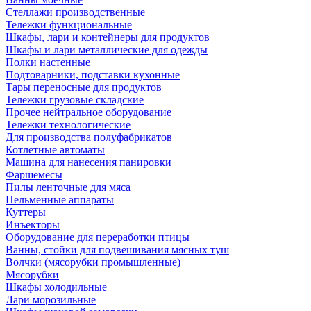
Стеллажи производственные
Тележки функциональные
Шкафы, лари и контейнеры для продуктов
Шкафы и лари металлические для одежды
Полки настенные
Подтоварники, подставки кухонные
Тары переносные для продуктов
Тележки грузовые складские
Прочее нейтральное оборудование
Тележки технологические
Для производства полуфабрикатов
Котлетные автоматы
Машина для нанесения панировки
Фаршемесы
Пилы ленточные для мяса
Пельменные аппараты
Куттеры
Инъекторы
Оборудование для переработки птицы
Ванны, стойки для подвешивания мясных туш
Волчки (мясорубки промышленные)
Мясорубки
Шкафы холодильные
Лари морозильные