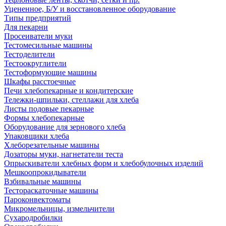
Уцененное, Б/У и восстановленное оборудование
Типы предприятий
Для пекарни
Просеиватели муки
Тестомесильные машины
Тестоделители
Тестоокруглители
Тестоформующие машины
Шкафы расстоечные
Печи хлебопекарные и кондитерские
Тележки-шпильки, стеллажи для хлеба
Листы подовые пекарные
Формы хлебопекарные
Оборудование для зернового хлеба
Упаковщики хлеба
Хлеборезательные машины
Дозаторы муки, нагнетатели теста
Опрыскиватели хлебных форм и хлебобулочных изделий
Мешкоопрокидыватели
Взбивальные машины
Тестораскаточные машины
Пароконвектоматы
Микромельницы, измельчители
Сухародробилки