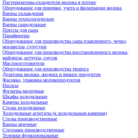
Пастеризаторы-охладители молока в потоке
Оборудование для приемки, учета и фильтрации молока
Ванны охлаждения
Ванны технологические
Ванны сыродельные
Прессы для сыра
Парафинеры
Оборудование для производства сыра плавленного, чечил,
моцарелла, сулугуни
Оборудование для производства восстановленного молока,
майонеза, кетчупа, соусов
Маслоизготовители
Оборудование для производства творога
Дозаторы молока, жидких и вязких продуктов
Фасовка, упаковка молокопродуктов
Насосы
Фильтры молочные
Шкафы холодильные
Камеры холодильные
Столы холодильные
Холодильные агрегаты (к холодильным камерам)
Столы производственные
Ванны моечные
Стеллажи производственные
Тележки функциональные