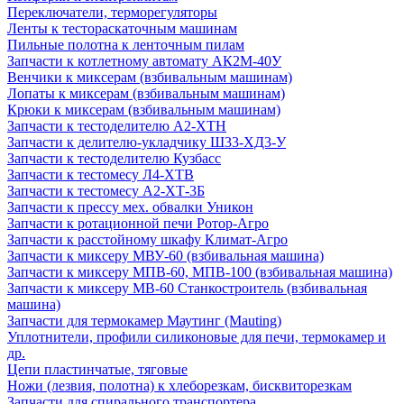
Переключатели, терморегуляторы
Ленты к тестораскаточным машинам
Пильные полотна к ленточным пилам
Запчасти к котлетному автомату АК2М-40У
Венчики к миксерам (взбивальным машинам)
Лопаты к миксерам (взбивальным машинам)
Крюки к миксерам (взбивальным машинам)
Запчасти к тестоделителю А2-ХТН
Запчасти к делителю-укладчику Ш33-ХД3-У
Запчасти к тестоделителю Кузбасс
Запчасти к тестомесу Л4-ХТВ
Запчасти к тестомесу А2-ХТ-3Б
Запчасти к прессу мех. обвалки Уникон
Запчасти к ротационной печи Ротор-Агро
Запчасти к расстойному шкафу Климат-Агро
Запчасти к миксеру МВУ-60 (взбивальная машина)
Запчасти к миксеру МПВ-60, МПВ-100 (взбивальная машина)
Запчасти к миксеру МВ-60 Станкостроитель (взбивальная
машина)
Запчасти для термокамер Маутинг (Mauting)
Уплотнители, профили силиконовые для печи, термокамер и
др.
Цепи пластинчатые, тяговые
Ножи (лезвия, полотна) к хлеборезкам, бисквиторезкам
Запчасти для спирального транспортера