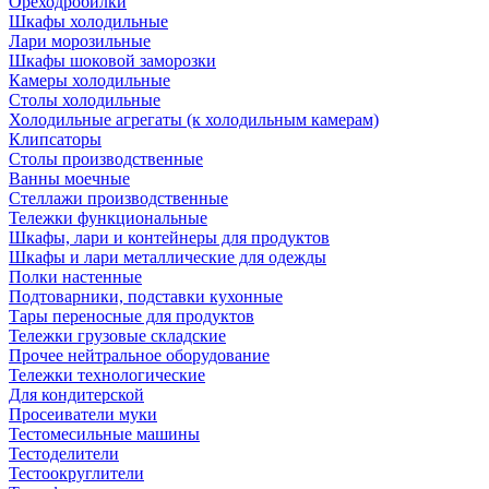
Ореходробилки
Шкафы холодильные
Лари морозильные
Шкафы шоковой заморозки
Камеры холодильные
Столы холодильные
Холодильные агрегаты (к холодильным камерам)
Клипсаторы
Столы производственные
Ванны моечные
Стеллажи производственные
Тележки функциональные
Шкафы, лари и контейнеры для продуктов
Шкафы и лари металлические для одежды
Полки настенные
Подтоварники, подставки кухонные
Тары переносные для продуктов
Тележки грузовые складские
Прочее нейтральное оборудование
Тележки технологические
Для кондитерской
Просеиватели муки
Тестомесильные машины
Тестоделители
Тестоокруглители