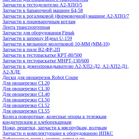
Запчасти к тестоделителю А2-ХПО/5
Запчасти к бараночной машине Б4-58
Запчасти к рогаликовой (формовочной) машине А2-ХПО/7
Запчасти к пищеварочным котлам
Лента транспортерная
Запчасти для оборудования Fimak
Запчасти к шприцу Идеал U-159
Запчасти к мельнице молотковой 10-ММ (ММ-10)
Запчасти к пиле В2-ФР-2П
Запчасти к тестораскатке КРТ-80/500
Запчасти к тестораскатке МНРТ-130/600
Запчасти к деже­опрокидывателю А2-ХП2-Д2, А2-ХП2-Д1,
А2-ХДЕ
Диски для овощерезок Robot Coupe
Для овощерезки CL20
Для овощерезки CL30
Для овощерезки CL40
Для овощерезки CL50
Для овощерезки CL52
Для овощерезки CL55
Колеса поворотные, колесные опоры к тележкам
кондитерским и хлебопекарным
Ножи, решетки, запчасти к мясорубкам, волчкам
Запчасти и комплектующие к оборудованию ИПКС
Тефлоновые ленты, скотчи, сетки и пр.