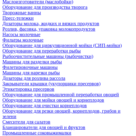
Маслоизготовители (маслобойки)
Оборудование для производства творога
Творожные ванны
Пресс-тележки
Дозаторы молока, жидких и вязких продуктов
Розлив, фасовка, упаковка молокопродуктов
Насосы молочные
Фильтры молочные
Оборудование для циркуляционной мойки (СИП-мойки)
Оборудование для переработки рыбы
Рыбоочистительные машины (рыбочистки)
Машины для разделки рыбы
Филетировочные машины
Машины для нарезки рыбы
Дозаторы для розлива рассола
Закрыватели крышки (укупорщики пресервов)
Этикетировка пресервов
Оборудование для промышленной переработки овощей
Оборудование для мойки овощей и корнеплодов
Оборудование для очистки корнеплодов
Оборудование для резки овощей, корнеплодов, грибов и
зелени
Смесители для салатов
Бланширователи для овощей и фруктов
Промышленные соковыжималки