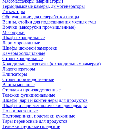
Мясомассажеры (маринаторы)
Термодымовые камеры, дымогенераторы
Инъекторы
Оборудование для переработки птицы
Ванны, стойки для подвешивания мясных туш
Волчки (мясорубки промышленные)
Мясорубки
Шкафы холодильные
Лари морозильные
Шкафы шоковой заморозки
Камеры холодильные
Столы холодильные
Холодильные агрегаты (к холодильным камерам)
Льдогенераторы
Клипсаторы
Столы производственные
Ванны моечные
Стеллажи производственные
Тележки функциональные
Шкафы, лари и контейнеры для продуктов
Шкафы и лари металлические для одежды
Полки настенные
Подтоварники, подставки кухонные
Тары переносные для продуктов
Тележки грузовые складские