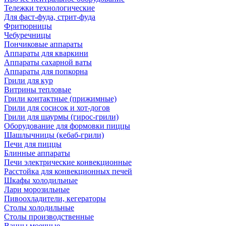
Тележки технологические
Для фаст-фуда, стрит-фуда
Фритюрницы
Чебуречницы
Пончиковые аппараты
Аппараты для кваркини
Аппараты сахарной ваты
Аппараты для попкорна
Грили для кур
Витрины тепловые
Грили контактные (прижимные)
Грили для сосисок и хот-догов
Грили для шаурмы (гирос-грили)
Оборудование для формовки пиццы
Шашлычницы (кебаб-грили)
Печи для пиццы
Блинные аппараты
Печи электрические конвекционные
Расстойка для конвекционных печей
Шкафы холодильные
Лари морозильные
Пивоохладители, кегераторы
Столы холодильные
Столы производственные
Ванны моечные