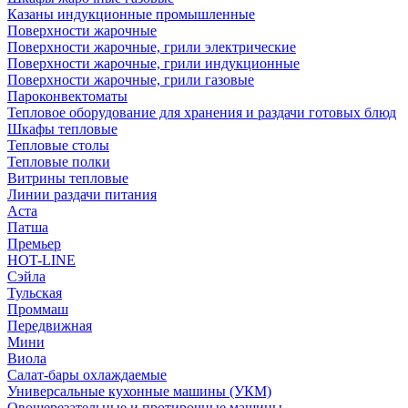
Казаны индукционные промышленные
Поверхности жарочные
Поверхности жарочные, грили электрические
Поверхности жарочные, грили индукционные
Поверхности жарочные, грили газовые
Пароконвектоматы
Тепловое оборудование для хранения и раздачи готовых блюд
Шкафы тепловые
Тепловые столы
Тепловые полки
Витрины тепловые
Линии раздачи питания
Аста
Патша
Премьер
HOT-LINE
Сэйла
Тульская
Проммаш
Передвижная
Мини
Виола
Салат-бары охлаждаемые
Универсальные кухонные машины (УКМ)
Овощерезательные и протирочные машины