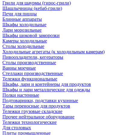
Грили для шаурмы (гирос-грили)
Шашлычницы (кебаб-грили)
Печи для пиццы
Блинные аппараты
Шкафы холодильные
Лари морозильные
Шкафы шоковой заморозки
Камеры холодильные
Столы холодильные
Холодильные агрегаты (к холодильным камерам)
Пивоохладители, кегераторы
Столы производственные
Ванны моечные
Стеллажи производственные
Тележки функциональные
Шкафы, лари и контейнеры для продуктов
Шкафы и лари металлические для одежды
Полки настенные
Подтоварники, подставки кухонные
Тары переносные для продуктов
Тележки грузовые складские
Прочее нейтральное оборудование
Тележки технологические
Для столовых
Плиты промышленные