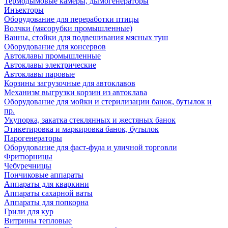
Термодымовые камеры, дымогенераторы
Инъекторы
Оборудование для переработки птицы
Волчки (мясорубки промышленные)
Ванны, стойки для подвешивания мясных туш
Оборудование для консервов
Автоклавы промышленные
Автоклавы электрические
Автоклавы паровые
Корзины загрузочные для автоклавов
Механизм выгрузки корзин из автоклава
Оборудование для мойки и стерилизации банок, бутылок и
пр.
Укупорка, закатка стеклянных и жестяных банок
Этикетировка и маркировка банок, бутылок
Парогенераторы
Оборудование для фаст-фуда и уличной торговли
Фритюрницы
Чебуречницы
Пончиковые аппараты
Аппараты для кваркини
Аппараты сахарной ваты
Аппараты для попкорна
Грили для кур
Витрины тепловые