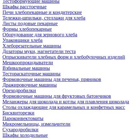
Тестоформующие машины
Шкафы расстоечные
Печи хлебопекарные и кондитерские
Тележки-шпильки, стеллажи для хлеба
Листы подовые пекарные
Формы хлебопекарные
Оборудование для зернового хлеба
Упаковщики хлеба
Хлеборезательные машины
Дозаторы муки, нагнетатели теста
Опрыскиватели хлебных форм и хлебобулочных изделий
Мешкоопрокидыватели
Взбивальные машины
Тестораскаточные машины
Формовочные машины для печенья, пряников
Дражировочные машины
Ореходробилки
Формовочные машины для фруктовых батончиков
Меланжеры для шоколада и котлы для плавления шоколада
Столы охлаждающие для карамельных и конфетных масс
Бисквиторезки
Пароконвектоматы
Микромельницы, измельчители
Сухародробилки
Шкафы холодильные