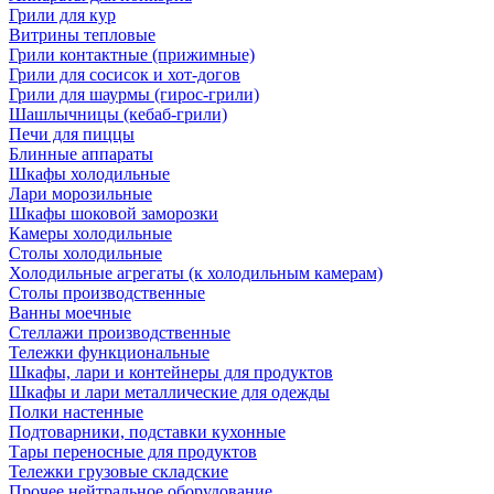
Грили для кур
Витрины тепловые
Грили контактные (прижимные)
Грили для сосисок и хот-догов
Грили для шаурмы (гирос-грили)
Шашлычницы (кебаб-грили)
Печи для пиццы
Блинные аппараты
Шкафы холодильные
Лари морозильные
Шкафы шоковой заморозки
Камеры холодильные
Столы холодильные
Холодильные агрегаты (к холодильным камерам)
Столы производственные
Ванны моечные
Стеллажи производственные
Тележки функциональные
Шкафы, лари и контейнеры для продуктов
Шкафы и лари металлические для одежды
Полки настенные
Подтоварники, подставки кухонные
Тары переносные для продуктов
Тележки грузовые складские
Прочее нейтральное оборудование