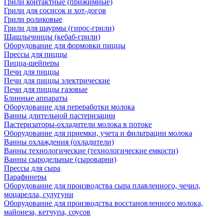
Грили контактные (прижимные)
Грили для сосисок и хот-догов
Грили роликовые
Грили для шаурмы (гирос-грили)
Шашлычницы (кебаб-грили)
Оборудование для формовки пиццы
Прессы для пиццы
Пицца-шейперы
Печи для пиццы
Печи для пиццы электрические
Печи для пиццы газовые
Блинные аппараты
Оборудование для переработки молока
Ванны длительной пастеризации
Пастеризаторы-охладители молока в потоке
Оборудование для приемки, учета и фильтрации молока
Ванны охлаждения (охладители)
Ванны технологические (технологические емкости)
Ванны сыродельные (сыроварни)
Прессы для сыра
Парафинеры
Оборудование для производства сыра плавленного, чечил,
моцарелла, сулугуни
Оборудование для производства восстановленного молока,
майонеза, кетчупа, соусов