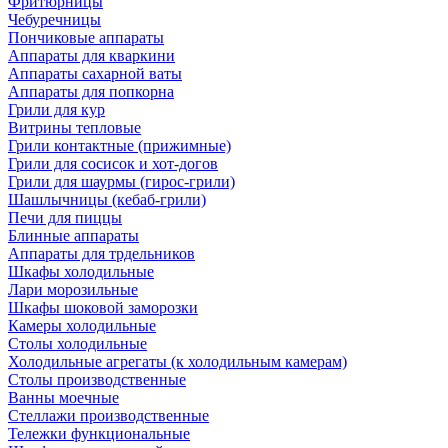
Фритюрницы
Чебуречницы
Пончиковые аппараты
Аппараты для кваркини
Аппараты сахарной ваты
Аппараты для попкорна
Грили для кур
Витрины тепловые
Грили контактные (прижимные)
Грили для сосисок и хот-догов
Грили для шаурмы (гирос-грили)
Шашлычницы (кебаб-грили)
Печи для пиццы
Блинные аппараты
Аппараты для трдельников
Шкафы холодильные
Лари морозильные
Шкафы шоковой заморозки
Камеры холодильные
Столы холодильные
Холодильные агрегаты (к холодильным камерам)
Столы производственные
Ванны моечные
Стеллажи производственные
Тележки функциональные