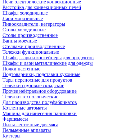
Печи электрические конвекционные
Расстойка для конвекционных печей
Шкафы холодильные
Лари морозильные
Пивоохладители, кегераторы
Столы холодильные
Столы производственные
Ванны моечные
Стеллажи производственные
Тележки функциональные
Шкафы, лари и контейнеры для продуктов
Шкафы и лари металлические для одежды
Полки настенные
Подтоварники, подставки кухонные
Тары переносные для продуктов
Тележки грузовые складские
Прочее нейтральное оборудование
Тележки технологические
Для производства полуфабрикатов
Котлетные автоматы
Машина для нанесения панировки
Фаршемесы
Пилы ленточные для мяса
Пельменные аппараты
Куттеры