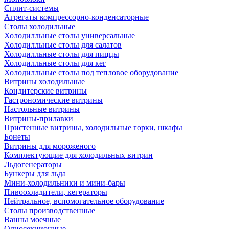
Сплит-системы
Агрегаты компрессорно-конденсаторные
Столы холодильные
Холодилльные столы универсальные
Холодилльные столы для салатов
Холодилльные столы для пиццы
Холодилльные столы для кег
Холодилльные столы под тепловое оборудование
Витрины холодильные
Кондитерские витрины
Гастрономические витрины
Настольные витрины
Витрины-прилавки
Пристенные витрины, холодильные горки, шкафы
Бонеты
Витрины для мороженого
Комплектующие для холодильных витрин
Льдогенераторы
Бункеры для льда
Мини-холодильники и мини-бары
Пивоохладители, кегераторы
Нейтральное, вспомогательное оборудование
Столы производственные
Ванны моечные
Односекционные