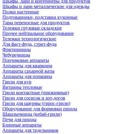
Шкафы, лари и контейнеры для продуктов
Шкафы и лари металлические для одежды
Полки настенные
Подтоварники, подставки кухонные
Тары переносные для продуктов
Тележки грузовые складские
Прочее нейтральное оборудование
Тележки технологические
Для фаст-фуда, стрит-фуда
Фритюрницы
Чебуречницы
Пончиковые аппараты
Аппараты для кваркини
Аппараты сахарной ваты
Аппараты для попкорна
Грили для кур
Витрины тепловые
Грили контактные (прижимные)
Грили для сосисок и хот-догов
Грили для шаурмы (гирос-грили)
Оборудование для формовки пиццы
Шашлычницы (кебаб-грили)
Печи для пиццы
Блинные аппараты
Аппараты для трдельников