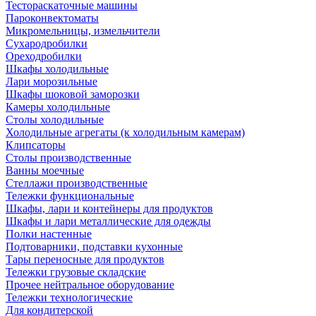
Тестораскаточные машины
Пароконвектоматы
Микромельницы, измельчители
Сухародробилки
Ореходробилки
Шкафы холодильные
Лари морозильные
Шкафы шоковой заморозки
Камеры холодильные
Столы холодильные
Холодильные агрегаты (к холодильным камерам)
Клипсаторы
Столы производственные
Ванны моечные
Стеллажи производственные
Тележки функциональные
Шкафы, лари и контейнеры для продуктов
Шкафы и лари металлические для одежды
Полки настенные
Подтоварники, подставки кухонные
Тары переносные для продуктов
Тележки грузовые складские
Прочее нейтральное оборудование
Тележки технологические
Для кондитерской