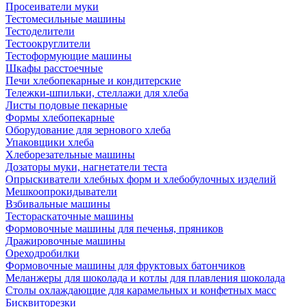
Просеиватели муки
Тестомесильные машины
Тестоделители
Тестоокруглители
Тестоформующие машины
Шкафы расстоечные
Печи хлебопекарные и кондитерские
Тележки-шпильки, стеллажи для хлеба
Листы подовые пекарные
Формы хлебопекарные
Оборудование для зернового хлеба
Упаковщики хлеба
Хлеборезательные машины
Дозаторы муки, нагнетатели теста
Опрыскиватели хлебных форм и хлебобулочных изделий
Мешкоопрокидыватели
Взбивальные машины
Тестораскаточные машины
Формовочные машины для печенья, пряников
Дражировочные машины
Ореходробилки
Формовочные машины для фруктовых батончиков
Меланжеры для шоколада и котлы для плавления шоколада
Столы охлаждающие для карамельных и конфетных масс
Бисквиторезки