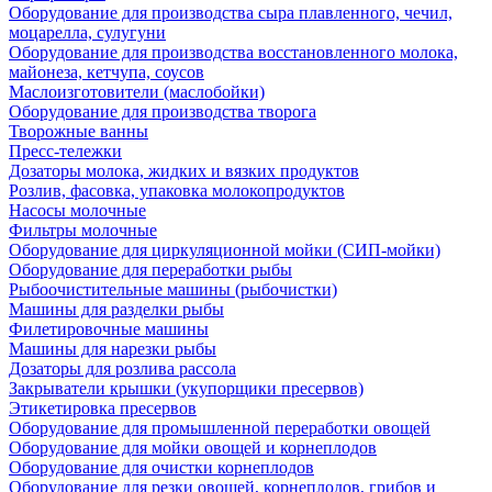
Оборудование для производства сыра плавленного, чечил,
моцарелла, сулугуни
Оборудование для производства восстановленного молока,
майонеза, кетчупа, соусов
Маслоизготовители (маслобойки)
Оборудование для производства творога
Творожные ванны
Пресс-тележки
Дозаторы молока, жидких и вязких продуктов
Розлив, фасовка, упаковка молокопродуктов
Насосы молочные
Фильтры молочные
Оборудование для циркуляционной мойки (СИП-мойки)
Оборудование для переработки рыбы
Рыбоочистительные машины (рыбочистки)
Машины для разделки рыбы
Филетировочные машины
Машины для нарезки рыбы
Дозаторы для розлива рассола
Закрыватели крышки (укупорщики пресервов)
Этикетировка пресервов
Оборудование для промышленной переработки овощей
Оборудование для мойки овощей и корнеплодов
Оборудование для очистки корнеплодов
Оборудование для резки овощей, корнеплодов, грибов и