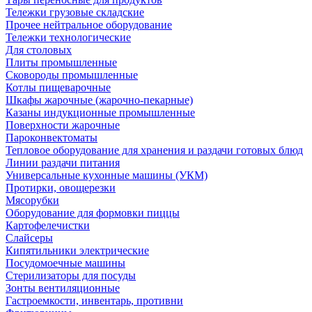
Тележки грузовые складские
Прочее нейтральное оборудование
Тележки технологические
Для столовых
Плиты промышленные
Сковороды промышленные
Котлы пищеварочные
Шкафы жарочные (жарочно-пекарные)
Казаны индукционные промышленные
Поверхности жарочные
Пароконвектоматы
Тепловое оборудование для хранения и раздачи готовых блюд
Линии раздачи питания
Универсальные кухонные машины (УКМ)
Протирки, овощерезки
Мясорубки
Оборудование для формовки пиццы
Картофелечистки
Слайсеры
Кипятильники электрические
Посудомоечные машины
Стерилизаторы для посуды
Зонты вентиляционные
Гастроемкости, инвентарь, противни