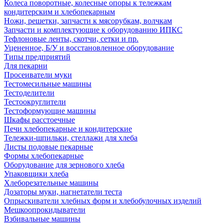
Колеса поворотные, колесные опоры к тележкам
кондитерским и хлебопекарным
Ножи, решетки, запчасти к мясорубкам, волчкам
Запчасти и комплектующие к оборудованию ИПКС
Тефлоновые ленты, скотчи, сетки и пр.
Уцененное, Б/У и восстановленное оборудование
Типы предприятий
Для пекарни
Просеиватели муки
Тестомесильные машины
Тестоделители
Тестоокруглители
Тестоформующие машины
Шкафы расстоечные
Печи хлебопекарные и кондитерские
Тележки-шпильки, стеллажи для хлеба
Листы подовые пекарные
Формы хлебопекарные
Оборудование для зернового хлеба
Упаковщики хлеба
Хлеборезательные машины
Дозаторы муки, нагнетатели теста
Опрыскиватели хлебных форм и хлебобулочных изделий
Мешкоопрокидыватели
Взбивальные машины