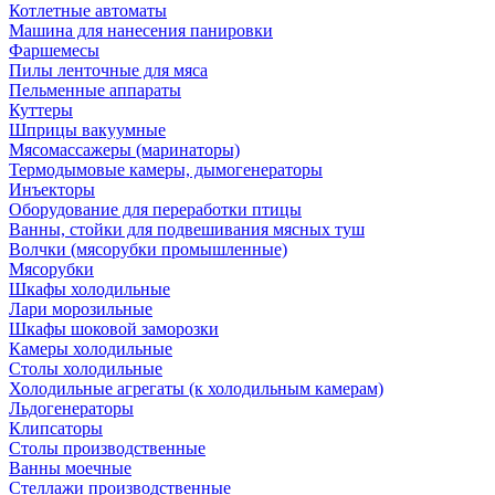
Котлетные автоматы
Машина для нанесения панировки
Фаршемесы
Пилы ленточные для мяса
Пельменные аппараты
Куттеры
Шприцы вакуумные
Мясомассажеры (маринаторы)
Термодымовые камеры, дымогенераторы
Инъекторы
Оборудование для переработки птицы
Ванны, стойки для подвешивания мясных туш
Волчки (мясорубки промышленные)
Мясорубки
Шкафы холодильные
Лари морозильные
Шкафы шоковой заморозки
Камеры холодильные
Столы холодильные
Холодильные агрегаты (к холодильным камерам)
Льдогенераторы
Клипсаторы
Столы производственные
Ванны моечные
Стеллажи производственные