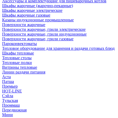
Аксессуары и комплектующие для пищеварочных котлов
Шкафы жарочные (жарочно-пекарные)
Шкафы жарочные электрические
Шкафы жарочные газовые
Казаны индукционные промышленные
Поверхности жарочные
Поверхности жарочные, грили электрические
Поверхности жарочные, грили индукционные
Поверхности жарочные, грили газовые
Пароконвектоматы
Тепловое оборудование для хранения и раздачи готовых блюд
Шкафы тепловые
Тепловые столы
Тепловые полки
Витрины тепловые
Линии раздачи питания
Аста
Патша
Премьер
HOT-LINE
Сэйла
Тульская
Проммаш
Передвижная
Мини