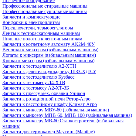
Прачечное оборудование
Профессиональные стиральные машины
Профессиональные сушильные машины
Запчасти и комплектующие
Конфорки к электроплитам
Переключатели, терморегуляторы
Ленты к тестораскаточным машинам
Пильные полотна к ленточным пилам
Запчасти к котлетному автомату АК2М-40У
Венчики к миксерам (взбивальным машинам)
Лопаты к миксерам (взбивальным машинам)
Крюки к миксерам (взбивальным машинам)
Запчасти к тестоделителю А2-ХТН
Запчасти к делителю-укладчику Ш33-ХД3-У
Запчасти к тестоделителю Кузбасс
Запчасти к тестомесу Л4-ХТВ
Запчасти к тестомесу А2-ХТ-3Б
Запчасти к прессу мех. обвалки Уникон
Запчасти к ротационной печи Ротор-Агро
Запчасти к расстойному шкафу Климат-Агро
Запчасти к миксеру МВУ-60 (взбивальная машина)
Запчасти к миксеру МПВ-60, МПВ-100 (взбивальная машина)
Запчасти к миксеру МВ-60 Станкостроитель (взбивальная
машина)
Запчасти для термокамер Маутинг (Mauting)