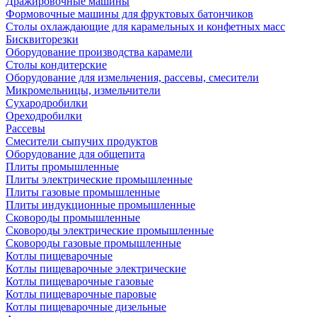
Дражировочные машины
Формовочные машины для фруктовых батончиков
Столы охлаждающие для карамельных и конфетных масс
Бисквиторезки
Оборудование производства карамели
Столы кондитерские
Оборудование для измельчения, рассевы, смесители
Микромельницы, измельчители
Сухародробилки
Ореходробилки
Рассевы
Смесители сыпучих продуктов
Оборудование для общепита
Плиты промышленные
Плиты электрические промышленные
Плиты газовые промышленные
Плиты индукционные промышленные
Сковороды промышленные
Сковороды электрические промышленные
Сковороды газовые промышленные
Котлы пищеварочные
Котлы пищеварочные электрические
Котлы пищеварочные газовые
Котлы пищеварочные паровые
Котлы пищеварочные дизельные