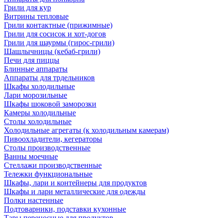
Грили для кур
Витрины тепловые
Грили контактные (прижимные)
Грили для сосисок и хот-догов
Грили для шаурмы (гирос-грили)
Шашлычницы (кебаб-грили)
Печи для пиццы
Блинные аппараты
Аппараты для трдельников
Шкафы холодильные
Лари морозильные
Шкафы шоковой заморозки
Камеры холодильные
Столы холодильные
Холодильные агрегаты (к холодильным камерам)
Пивоохладители, кегераторы
Столы производственные
Ванны моечные
Стеллажи производственные
Тележки функциональные
Шкафы, лари и контейнеры для продуктов
Шкафы и лари металлические для одежды
Полки настенные
Подтоварники, подставки кухонные
Тары переносные для продуктов