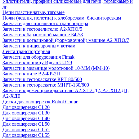
Уплотнители, профили силиконовые для печи, термокамер и
др.
Цепи пластинчатые, тяговые
Ножи (лезвия, полотна) к хлеборезкам, бисквиторезкам
Запчасти для спирального транспортера
Запчасти к тестоделителю А2-ХПО/5
Запчасти к бараночной машине Б4-58
Запчасти к рогаликовой (формовочной) машине А2-ХПО/7
Запчасти к пищеварочным котлам
Лента транспортерная
Запчасти для оборудования Fimak
Запчасти к шприцу Идеал U-159
Запчасти к мельнице молотковой 10-ММ (ММ-10)
Запчасти к пиле В2-ФР-2П
Запчасти к тестораскатке КРТ-80/500
Запчасти к тестораскатке МНРТ-130/600
Запчасти к деже­опрокидывателю А2-ХП2-Д2, А2-ХП2-Д1,
А2-ХДЕ
Диски для овощерезок Robot Coupe
Для овощерезки CL20
Для овощерезки CL30
Для овощерезки CL40
Для овощерезки CL50
Для овощерезки CL52
Для овощерезки CL55