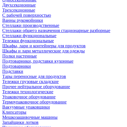
Двухсекционные
Трехсекционные
С рабочей поверхностью
Ванны рукомойники
Стеллажи производственные
Стеллажи общего назначения стационарные разборные
Стеллажи функциональные
Тележки функциональные
Шкафы, лари и контейнеры для продуктов
Шкафы и лари металлические для одежды
Полки настенные
Подтоварники, подставки кухонные
Подтоварники
Подставки
Тары переносные для продуктов
Тележки грузовые складские
Прочее нейтральное оборудование
Тележки технологические
Упаковочное оборудование
Термоупаковочное оборудование
Вакуумные упаковщики
Клипсаторы
Мешкозашивочные машины
Запайщики лотков