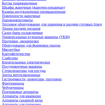
Котлы пищеварочные
Шкафы жарочные (жарочно-пекарные)
Казаны индукционные промышленные
Поверхности жарочные
Пароконвектоматы
Тепловое оборудование для хранения и раздачи готовых блюд
Линии раздачи питания
Салат-бары охлаждаемые
Универсальные кухонные машины (УКМ)
Протирки, овощерезки
Оборудование для формовки пиццы
Мясорубки
Картофелечистки
Слайсеры
Кипятильники электрические
Посудомоечные машины
Стерилизаторы для посуды
Зонты вентиляционные
Гастроемкости, инвентарь, противни
Фритюрницы
Чебуречницы
Пончиковые аппараты
Аппараты для кваркини
Аппараты сахарной ваты
Аппараты для попкорна