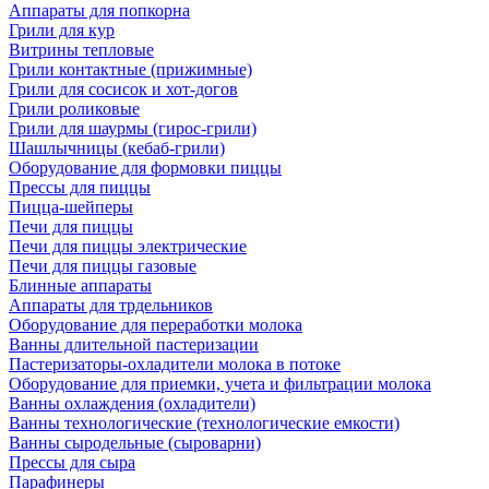
Аппараты для попкорна
Грили для кур
Витрины тепловые
Грили контактные (прижимные)
Грили для сосисок и хот-догов
Грили роликовые
Грили для шаурмы (гирос-грили)
Шашлычницы (кебаб-грили)
Оборудование для формовки пиццы
Прессы для пиццы
Пицца-шейперы
Печи для пиццы
Печи для пиццы электрические
Печи для пиццы газовые
Блинные аппараты
Аппараты для трдельников
Оборудование для переработки молока
Ванны длительной пастеризации
Пастеризаторы-охладители молока в потоке
Оборудование для приемки, учета и фильтрации молока
Ванны охлаждения (охладители)
Ванны технологические (технологические емкости)
Ванны сыродельные (сыроварни)
Прессы для сыра
Парафинеры