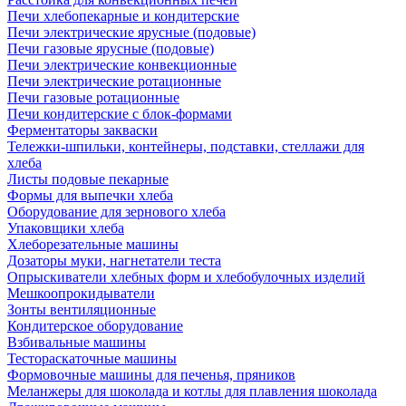
Печи хлебопекарные и кондитерские
Печи электрические ярусные (подовые)
Печи газовые ярусные (подовые)
Печи электрические конвекционные
Печи электрические ротационные
Печи газовые ротационные
Печи кондитерские с блок-формами
Ферментаторы закваски
Тележки-шпильки, контейнеры, подставки, стеллажи для
хлеба
Листы подовые пекарные
Формы для выпечки хлеба
Оборудование для зернового хлеба
Упаковщики хлеба
Хлеборезательные машины
Дозаторы муки, нагнетатели теста
Опрыскиватели хлебных форм и хлебобулочных изделий
Мешкоопрокидыватели
Зонты вентиляционные
Кондитерское оборудование
Взбивальные машины
Тестораскаточные машины
Формовочные машины для печенья, пряников
Меланжеры для шоколада и котлы для плавления шоколада