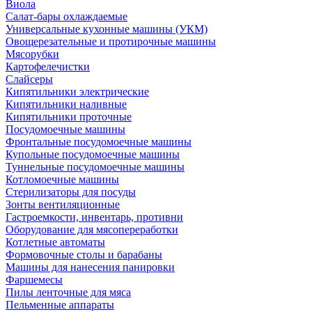
Виола
Салат-бары охлаждаемые
Универсальные кухонные машины (УКМ)
Овощерезательные и протирочные машины
Мясорубки
Картофелечистки
Слайсеры
Кипятильники электрические
Кипятильники наливные
Кипятильники проточные
Посудомоечные машины
Фронтальные посудомоечные машины
Купольные посудомоечные машины
Туннельные посудомоечные машины
Котломоечные машины
Стерилизаторы для посуды
Зонты вентиляционные
Гастроемкости, инвентарь, противни
Оборудование для мясопереработки
Котлетные автоматы
Формовочные столы и барабаны
Машины для нанесения панировки
Фаршемесы
Пилы ленточные для мяса
Пельменные аппараты