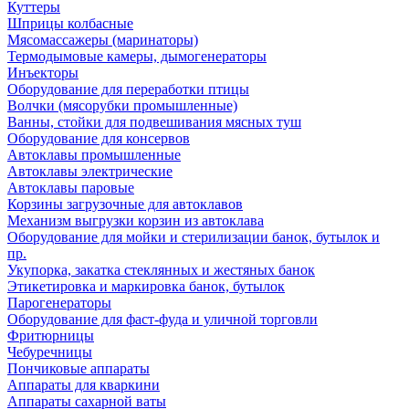
Куттеры
Шприцы колбасные
Мясомассажеры (маринаторы)
Термодымовые камеры, дымогенераторы
Инъекторы
Оборудование для переработки птицы
Волчки (мясорубки промышленные)
Ванны, стойки для подвешивания мясных туш
Оборудование для консервов
Автоклавы промышленные
Автоклавы электрические
Автоклавы паровые
Корзины загрузочные для автоклавов
Механизм выгрузки корзин из автоклава
Оборудование для мойки и стерилизации банок, бутылок и
пр.
Укупорка, закатка стеклянных и жестяных банок
Этикетировка и маркировка банок, бутылок
Парогенераторы
Оборудование для фаст-фуда и уличной торговли
Фритюрницы
Чебуречницы
Пончиковые аппараты
Аппараты для кваркини
Аппараты сахарной ваты