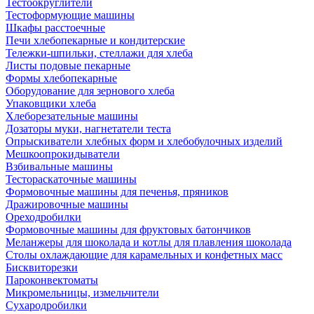
Тестоокруглители
Тестоформующие машины
Шкафы расстоечные
Печи хлебопекарные и кондитерские
Тележки-шпильки, стеллажи для хлеба
Листы подовые пекарные
Формы хлебопекарные
Оборудование для зернового хлеба
Упаковщики хлеба
Хлеборезательные машины
Дозаторы муки, нагнетатели теста
Опрыскиватели хлебных форм и хлебобулочных изделий
Мешкоопрокидыватели
Взбивальные машины
Тестораскаточные машины
Формовочные машины для печенья, пряников
Дражировочные машины
Ореходробилки
Формовочные машины для фруктовых батончиков
Меланжеры для шоколада и котлы для плавления шоколада
Столы охлаждающие для карамельных и конфетных масс
Бисквиторезки
Пароконвектоматы
Микромельницы, измельчители
Сухародробилки