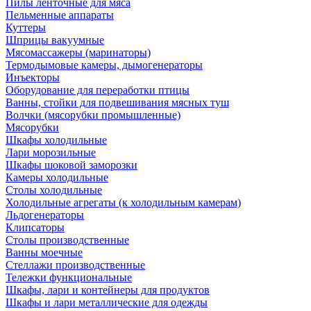
Пилы ленточные для мяса
Пельменные аппараты
Куттеры
Шприцы вакуумные
Мясомассажеры (маринаторы)
Термодымовые камеры, дымогенераторы
Инъекторы
Оборудование для переработки птицы
Ванны, стойки для подвешивания мясных туш
Волчки (мясорубки промышленные)
Мясорубки
Шкафы холодильные
Лари морозильные
Шкафы шоковой заморозки
Камеры холодильные
Столы холодильные
Холодильные агрегаты (к холодильным камерам)
Льдогенераторы
Клипсаторы
Столы производственные
Ванны моечные
Стеллажи производственные
Тележки функциональные
Шкафы, лари и контейнеры для продуктов
Шкафы и лари металлические для одежды