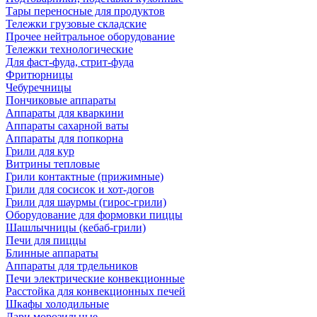
Тары переносные для продуктов
Тележки грузовые складские
Прочее нейтральное оборудование
Тележки технологические
Для фаст-фуда, стрит-фуда
Фритюрницы
Чебуречницы
Пончиковые аппараты
Аппараты для кваркини
Аппараты сахарной ваты
Аппараты для попкорна
Грили для кур
Витрины тепловые
Грили контактные (прижимные)
Грили для сосисок и хот-догов
Грили для шаурмы (гирос-грили)
Оборудование для формовки пиццы
Шашлычницы (кебаб-грили)
Печи для пиццы
Блинные аппараты
Аппараты для трдельников
Печи электрические конвекционные
Расстойка для конвекционных печей
Шкафы холодильные
Лари морозильные