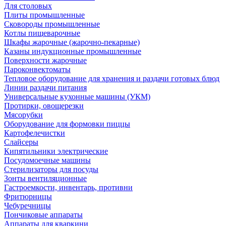
Для столовых
Плиты промышленные
Сковороды промышленные
Котлы пищеварочные
Шкафы жарочные (жарочно-пекарные)
Казаны индукционные промышленные
Поверхности жарочные
Пароконвектоматы
Тепловое оборудование для хранения и раздачи готовых блюд
Линии раздачи питания
Универсальные кухонные машины (УКМ)
Протирки, овощерезки
Мясорубки
Оборудование для формовки пиццы
Картофелечистки
Слайсеры
Кипятильники электрические
Посудомоечные машины
Стерилизаторы для посуды
Зонты вентиляционные
Гастроемкости, инвентарь, противни
Фритюрницы
Чебуречницы
Пончиковые аппараты
Аппараты для кваркини