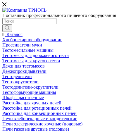
Поставщик профессионального пищевого оборудования
Каталог
Хлебопекарное оборудование
Просеиватели муки
Тестомесильные машины
Тестомесы для дрожжевого теста
Тестомесы для крутого теста
Дежи для тестомесов
Дежеопрокидыватели
Тестоделители
Тестоокруглители
Тестоделители-округлители
Тестоформующие машины
Шкафы расстоечные
Расстойка для ярусных печей
Расстойка для ротационных печей
Расстойка для конвекционных печей
Печи хлебопекарные и кондитерские
Печи электрические ярусные (подовые)
Печи газовые ярусные (подовые)