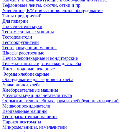
Тефлоновые ленты, скотчи, сетки и пр.
Уцененное, Б/У и восстановленное оборудование
Типы предприятий
Для пекарни
Просеиватели муки
Тестомесильные машины
Тестоделители
Тестоокруглители
Тестоформующие машины
Шкафы расстоечные
Печи хлебопекарные и кондитерские
Тележки-шпильки, стеллажи для хлеба
Листы подовые пекарные
Формы хлебопекарные
Оборудование для зернового хлеба
Упаковщики хлеба
Хлеборезательные машины
Дозаторы муки, нагнетатели теста
Опрыскиватели хлебных форм и хлебобулочных изделий
Мешкоопрокидыватели
Взбивальные машины
Тестораскаточные машины
Пароконвектоматы
Микромельницы, измельчители