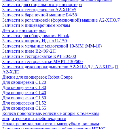
Запчасти для спирального транспортера
Запчасти к тестоделителю А2-ХПО/5
Запчасти к бараночной машине Б4-58
Запчасти к рогаликовой (формовочной) машине А2-ХПО/7
Запчасти к пищеварочным котлам
Лента транспортерная
Запчасти для оборудования Fimak
Запчасти к шприцу Идеал U-159
Запчасти к мельнице молотковой 10-ММ (ММ-10)
Запчасти к пиле В2-ФР-2П
Запчасти к тестораскатке КРТ-80/500
Запчасти к тестораскатке МНРТ-130/600
Запчасти к деже­опрокидывателю А2-ХП2-Д2, А2-ХП2-Д1,
А2-ХДЕ
Диски для овощерезок Robot Coupe
Для овощерезки CL20
Для овощерезки CL30
Для овощерезки CL40
Для овощерезки CL50
Для овощерезки CL52
Для овощерезки CL55
Колеса поворотные, колесные опоры к тележкам
кондитерским и хлебопекарным
Ножи, решетки, запчасти к мясорубкам, волчкам
Запчасти и комплектующие к оборудованию ИПКС