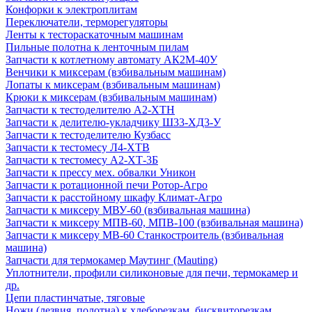
Конфорки к электроплитам
Переключатели, терморегуляторы
Ленты к тестораскаточным машинам
Пильные полотна к ленточным пилам
Запчасти к котлетному автомату АК2М-40У
Венчики к миксерам (взбивальным машинам)
Лопаты к миксерам (взбивальным машинам)
Крюки к миксерам (взбивальным машинам)
Запчасти к тестоделителю А2-ХТН
Запчасти к делителю-укладчику Ш33-ХД3-У
Запчасти к тестоделителю Кузбасс
Запчасти к тестомесу Л4-ХТВ
Запчасти к тестомесу А2-ХТ-3Б
Запчасти к прессу мех. обвалки Уникон
Запчасти к ротационной печи Ротор-Агро
Запчасти к расстойному шкафу Климат-Агро
Запчасти к миксеру МВУ-60 (взбивальная машина)
Запчасти к миксеру МПВ-60, МПВ-100 (взбивальная машина)
Запчасти к миксеру МВ-60 Станкостроитель (взбивальная
машина)
Запчасти для термокамер Маутинг (Mauting)
Уплотнители, профили силиконовые для печи, термокамер и
др.
Цепи пластинчатые, тяговые
Ножи (лезвия, полотна) к хлеборезкам, бисквиторезкам