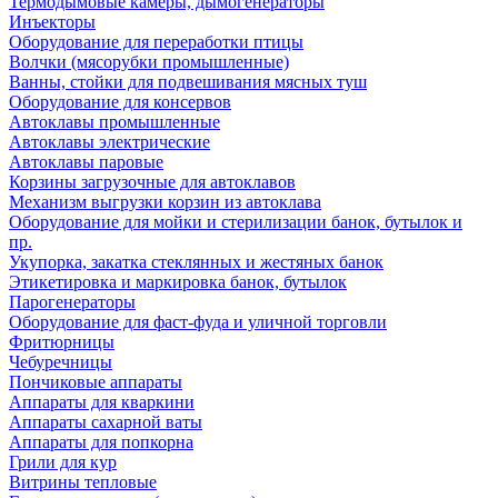
Термодымовые камеры, дымогенераторы
Инъекторы
Оборудование для переработки птицы
Волчки (мясорубки промышленные)
Ванны, стойки для подвешивания мясных туш
Оборудование для консервов
Автоклавы промышленные
Автоклавы электрические
Автоклавы паровые
Корзины загрузочные для автоклавов
Механизм выгрузки корзин из автоклава
Оборудование для мойки и стерилизации банок, бутылок и
пр.
Укупорка, закатка стеклянных и жестяных банок
Этикетировка и маркировка банок, бутылок
Парогенераторы
Оборудование для фаст-фуда и уличной торговли
Фритюрницы
Чебуречницы
Пончиковые аппараты
Аппараты для кваркини
Аппараты сахарной ваты
Аппараты для попкорна
Грили для кур
Витрины тепловые