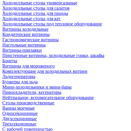
Холодилльные столы универсальные
Холодилльные столы для салатов
Холодилльные столы для пиццы
Холодилльные столы для кег
Холодилльные столы под тепловое оборудование
Витрины холодильные
Кондитерские витрины
Гастрономические витрины
Настольные витрины
Витрины-прилавки
Пристенные витрины, холодильные горки, шкафы
Бонеты
Витрины для мороженого
Комплектующие для холодильных витрин
Льдогенераторы
Бункеры для льда
Мини-холодильники и мини-бары
Пивоохладители, кегераторы
Нейтральное, вспомогательное оборудование
Столы производственные
Ванны моечные
Односекционные
Двухсекционные
Трехсекционные
С рабочей поверхностью