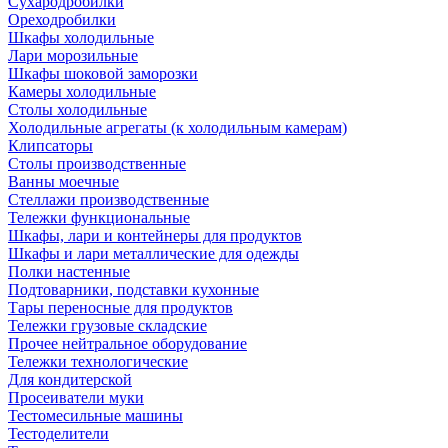
Сухародробилки
Ореходробилки
Шкафы холодильные
Лари морозильные
Шкафы шоковой заморозки
Камеры холодильные
Столы холодильные
Холодильные агрегаты (к холодильным камерам)
Клипсаторы
Столы производственные
Ванны моечные
Стеллажи производственные
Тележки функциональные
Шкафы, лари и контейнеры для продуктов
Шкафы и лари металлические для одежды
Полки настенные
Подтоварники, подставки кухонные
Тары переносные для продуктов
Тележки грузовые складские
Прочее нейтральное оборудование
Тележки технологические
Для кондитерской
Просеиватели муки
Тестомесильные машины
Тестоделители