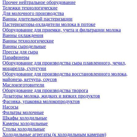
Прочее нейтральное оборудование
Тележки технологические
Для молочного производства
Ванны длительной пастеризации
Пастеризаторы-охладители молока в потоке
Оборудование для приемки, учета и фильтрации молока
Ванны охлаждения
Ванны технологические
Ванны сыродельные
Прессы для сыра
Парафинеры
Оборудование для производства сыра плавленного, чечил,
моцарелла, сулугуни
Оборудование для производства восстановленного молока,
майонеза, кетчупа, соусов
Маслоизготовители
Оборудование для производства творога
Дозаторы молока, жидких и вязких продуктов
Фасовка, упаковка молокопродуктов
Насосы
Фильтры молочные
Шкафы холодильные
Камеры холодильные
Столы холодильные
Холодильные агрегаты (к холодильным камерам)