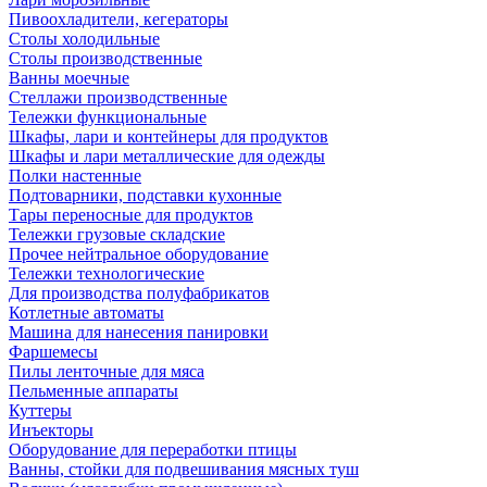
Пивоохладители, кегераторы
Столы холодильные
Столы производственные
Ванны моечные
Стеллажи производственные
Тележки функциональные
Шкафы, лари и контейнеры для продуктов
Шкафы и лари металлические для одежды
Полки настенные
Подтоварники, подставки кухонные
Тары переносные для продуктов
Тележки грузовые складские
Прочее нейтральное оборудование
Тележки технологические
Для производства полуфабрикатов
Котлетные автоматы
Машина для нанесения панировки
Фаршемесы
Пилы ленточные для мяса
Пельменные аппараты
Куттеры
Инъекторы
Оборудование для переработки птицы
Ванны, стойки для подвешивания мясных туш