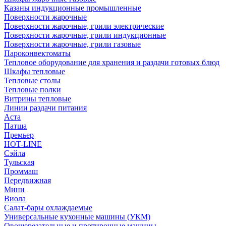
Казаны индукционные промышленные
Поверхности жарочные
Поверхности жарочные, грили электрические
Поверхности жарочные, грили индукционные
Поверхности жарочные, грили газовые
Пароконвектоматы
Тепловое оборудование для хранения и раздачи готовых блюд
Шкафы тепловые
Тепловые столы
Тепловые полки
Витрины тепловые
Линии раздачи питания
Аста
Патша
Премьер
HOT-LINE
Сэйла
Тульская
Проммаш
Передвижная
Мини
Виола
Салат-бары охлаждаемые
Универсальные кухонные машины (УКМ)
Овощерезательные и протирочные машины