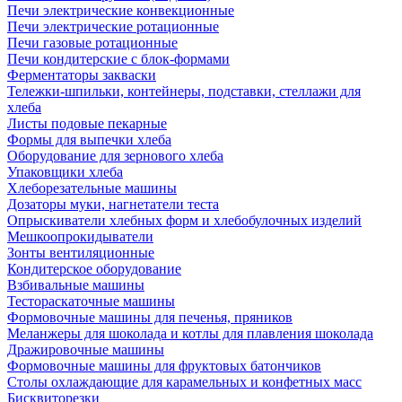
Печи электрические конвекционные
Печи электрические ротационные
Печи газовые ротационные
Печи кондитерские с блок-формами
Ферментаторы закваски
Тележки-шпильки, контейнеры, подставки, стеллажи для
хлеба
Листы подовые пекарные
Формы для выпечки хлеба
Оборудование для зернового хлеба
Упаковщики хлеба
Хлеборезательные машины
Дозаторы муки, нагнетатели теста
Опрыскиватели хлебных форм и хлебобулочных изделий
Мешкоопрокидыватели
Зонты вентиляционные
Кондитерское оборудование
Взбивальные машины
Тестораскаточные машины
Формовочные машины для печенья, пряников
Меланжеры для шоколада и котлы для плавления шоколада
Дражировочные машины
Формовочные машины для фруктовых батончиков
Столы охлаждающие для карамельных и конфетных масс
Бисквиторезки