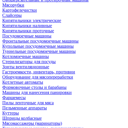
Мясорубки
Картофелечистки
Слайсеры
Кипятильники электрические
Кипятильники наливные
Кипятильники проточные
Посудомоечные машины
Фронтальные посудомоечные машины
Купольные посудомоечные машины
Туннельные посудомоечные машины
Котломоечные машины
Стерилизаторы для посуды
Зонты вентиляционные
Гастроемкости, инвентарь, противни
Оборудование для мясопереработки
Котлетные автоматы
Формовочные столы и барабаны
Машины для нанесения панировки
Фаршемесы
Пилы ленточные для мяса
Пельменные аппараты
Куттеры
Шприцы колбасные
Мясомассажеры (маринаторы)