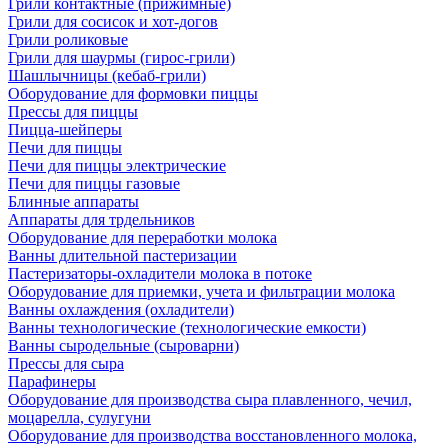
Грили контактные (прижимные)
Грили для сосисок и хот-догов
Грили роликовые
Грили для шаурмы (гирос-грили)
Шашлычницы (кебаб-грили)
Оборудование для формовки пиццы
Прессы для пиццы
Пицца-шейперы
Печи для пиццы
Печи для пиццы электрические
Печи для пиццы газовые
Блинные аппараты
Аппараты для трдельников
Оборудование для переработки молока
Ванны длительной пастеризации
Пастеризаторы-охладители молока в потоке
Оборудование для приемки, учета и фильтрации молока
Ванны охлаждения (охладители)
Ванны технологические (технологические емкости)
Ванны сыродельные (сыроварни)
Прессы для сыра
Парафинеры
Оборудование для производства сыра плавленного, чечил,
моцарелла, сулугуни
Оборудование для производства восстановленного молока,