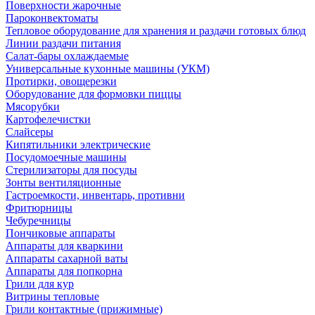
Поверхности жарочные
Пароконвектоматы
Тепловое оборудование для хранения и раздачи готовых блюд
Линии раздачи питания
Салат-бары охлаждаемые
Универсальные кухонные машины (УКМ)
Протирки, овощерезки
Оборудование для формовки пиццы
Мясорубки
Картофелечистки
Слайсеры
Кипятильники электрические
Посудомоечные машины
Стерилизаторы для посуды
Зонты вентиляционные
Гастроемкости, инвентарь, противни
Фритюрницы
Чебуречницы
Пончиковые аппараты
Аппараты для кваркини
Аппараты сахарной ваты
Аппараты для попкорна
Грили для кур
Витрины тепловые
Грили контактные (прижимные)