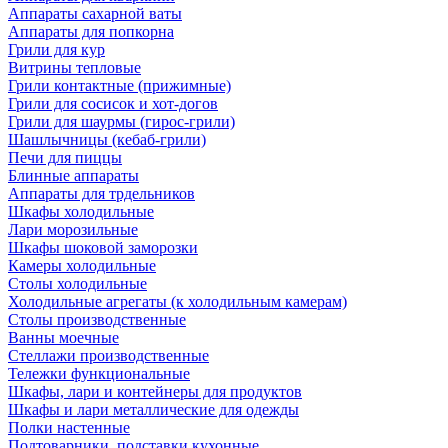
Аппараты сахарной ваты
Аппараты для попкорна
Грили для кур
Витрины тепловые
Грили контактные (прижимные)
Грили для сосисок и хот-догов
Грили для шаурмы (гирос-грили)
Шашлычницы (кебаб-грили)
Печи для пиццы
Блинные аппараты
Аппараты для трдельников
Шкафы холодильные
Лари морозильные
Шкафы шоковой заморозки
Камеры холодильные
Столы холодильные
Холодильные агрегаты (к холодильным камерам)
Столы производственные
Ванны моечные
Стеллажи производственные
Тележки функциональные
Шкафы, лари и контейнеры для продуктов
Шкафы и лари металлические для одежды
Полки настенные
Подтоварники, подставки кухонные