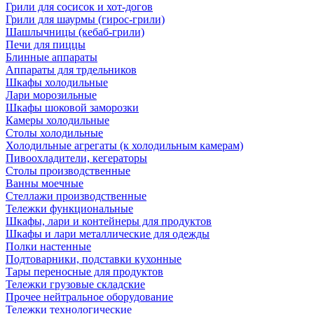
Грили для сосисок и хот-догов
Грили для шаурмы (гирос-грили)
Шашлычницы (кебаб-грили)
Печи для пиццы
Блинные аппараты
Аппараты для трдельников
Шкафы холодильные
Лари морозильные
Шкафы шоковой заморозки
Камеры холодильные
Столы холодильные
Холодильные агрегаты (к холодильным камерам)
Пивоохладители, кегераторы
Столы производственные
Ванны моечные
Стеллажи производственные
Тележки функциональные
Шкафы, лари и контейнеры для продуктов
Шкафы и лари металлические для одежды
Полки настенные
Подтоварники, подставки кухонные
Тары переносные для продуктов
Тележки грузовые складские
Прочее нейтральное оборудование
Тележки технологические