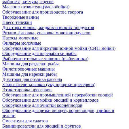
майонеза, кетчупа, соусов
Маслоизготовители (маслобойки)
Оборудование для производства творога
Творожные ванны
Пресс-тележки
Дозаторы молока, жидких и вязких продуктов
Розлив, фасовка, упаковка молокопродуктов
Насосы молочные
Фильтры молочные
Оборудование для циркуляционной мойки (СИП-мойки)
Оборудование для переработки рыбы
Рыбоочистительные машины (рыбочистки)
Машины для разделки рыбы
Филетировочные машины
Машины для нарезки рыбы
Дозаторы для розлива рассола
Закрыватели крышки (укупорщики пресервов)
Этикетировка пресервов
Оборудование для промышленной переработки овощей
Оборудование для мойки овощей и корнеплодов
Оборудование для очистки корнеплодов
Оборудование для резки овощей, корнеплодов, грибов и
зелени
Смесители для салатов
Бланширователи для овощей и фруктов