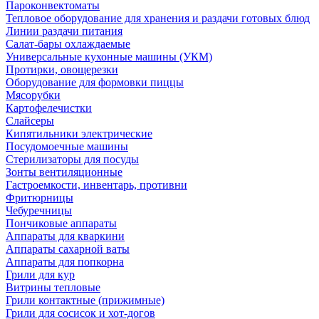
Пароконвектоматы
Тепловое оборудование для хранения и раздачи готовых блюд
Линии раздачи питания
Салат-бары охлаждаемые
Универсальные кухонные машины (УКМ)
Протирки, овощерезки
Оборудование для формовки пиццы
Мясорубки
Картофелечистки
Слайсеры
Кипятильники электрические
Посудомоечные машины
Стерилизаторы для посуды
Зонты вентиляционные
Гастроемкости, инвентарь, противни
Фритюрницы
Чебуречницы
Пончиковые аппараты
Аппараты для кваркини
Аппараты сахарной ваты
Аппараты для попкорна
Грили для кур
Витрины тепловые
Грили контактные (прижимные)
Грили для сосисок и хот-догов