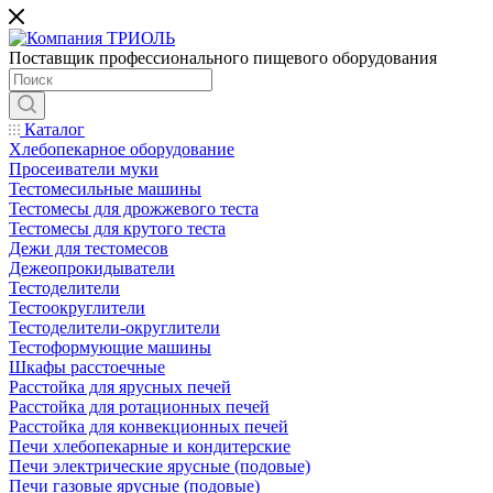
Поставщик профессионального пищевого оборудования
Каталог
Хлебопекарное оборудование
Просеиватели муки
Тестомесильные машины
Тестомесы для дрожжевого теста
Тестомесы для крутого теста
Дежи для тестомесов
Дежеопрокидыватели
Тестоделители
Тестоокруглители
Тестоделители-округлители
Тестоформующие машины
Шкафы расстоечные
Расстойка для ярусных печей
Расстойка для ротационных печей
Расстойка для конвекционных печей
Печи хлебопекарные и кондитерские
Печи электрические ярусные (подовые)
Печи газовые ярусные (подовые)