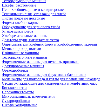
Тестоформующие машины
Шкафы расстоечные
Печи хлебопекарные и кондитерские
Тележки-шпильки, стеллажи для хлеба
Листы подовые пекарные
Формы хлебопекарные
Оборудование для зернового хлеба
Упаковщики хлеба
Хлеборезательные машины
Дозаторы муки, нагнетатели теста
Опрыскиватели хлебных форм и хлебобулочных изделий
Мешкоопрокидыватели
Взбивальные машины
Тестораскаточные машины
Формовочные машины для печенья, пряников
Дражировочные машины
Ореходробилки
Формовочные машины для фруктовых батончиков
Меланжеры для шоколада и котлы для плавления шоколада
Столы охлаждающие для карамельных и конфетных масс
Бисквиторезки
Пароконвектоматы
Микромельницы, измельчители
Сухародробилки
Шкафы холодильные