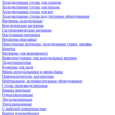
Холодилльные столы для салатов
Холодилльные столы для пиццы
Холодилльные столы для кег
Холодилльные столы под тепловое оборудование
Витрины холодильные
Кондитерские витрины
Гастрономические витрины
Настольные витрины
Витрины-прилавки
Пристенные витрины, холодильные горки, шкафы
Бонеты
Витрины для мороженого
Комплектующие для холодильных витрин
Льдогенераторы
Бункеры для льда
Мини-холодильники и мини-бары
Пивоохладители, кегераторы
Нейтральное, вспомогательное оборудование
Столы производственные
Ванны моечные
Односекционные
Двухсекционные
Трехсекционные
С рабочей поверхностью
Ванны рукомойники