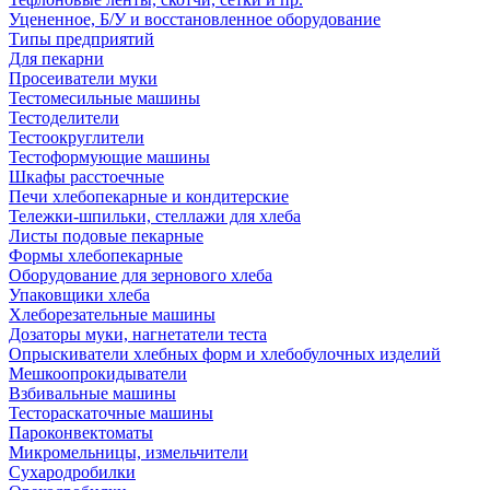
Уцененное, Б/У и восстановленное оборудование
Типы предприятий
Для пекарни
Просеиватели муки
Тестомесильные машины
Тестоделители
Тестоокруглители
Тестоформующие машины
Шкафы расстоечные
Печи хлебопекарные и кондитерские
Тележки-шпильки, стеллажи для хлеба
Листы подовые пекарные
Формы хлебопекарные
Оборудование для зернового хлеба
Упаковщики хлеба
Хлеборезательные машины
Дозаторы муки, нагнетатели теста
Опрыскиватели хлебных форм и хлебобулочных изделий
Мешкоопрокидыватели
Взбивальные машины
Тестораскаточные машины
Пароконвектоматы
Микромельницы, измельчители
Сухародробилки