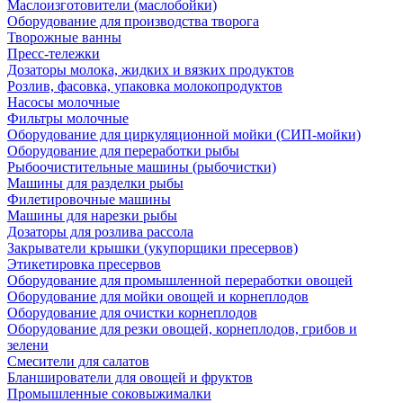
Маслоизготовители (маслобойки)
Оборудование для производства творога
Творожные ванны
Пресс-тележки
Дозаторы молока, жидких и вязких продуктов
Розлив, фасовка, упаковка молокопродуктов
Насосы молочные
Фильтры молочные
Оборудование для циркуляционной мойки (СИП-мойки)
Оборудование для переработки рыбы
Рыбоочистительные машины (рыбочистки)
Машины для разделки рыбы
Филетировочные машины
Машины для нарезки рыбы
Дозаторы для розлива рассола
Закрыватели крышки (укупорщики пресервов)
Этикетировка пресервов
Оборудование для промышленной переработки овощей
Оборудование для мойки овощей и корнеплодов
Оборудование для очистки корнеплодов
Оборудование для резки овощей, корнеплодов, грибов и
зелени
Смесители для салатов
Бланширователи для овощей и фруктов
Промышленные соковыжималки