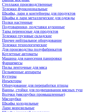
Стеллажи производственные
Тележки функциональные
Шкафы, лари и контейнеры для продуктов
Шкафы и лари металлические для одежды
Полки настенные
Подтоварники, подставки кухонные
Тары переносные для продуктов
Тележки грузовые складские
Прочее нейтральное оборудование
Тележки технологические
Для производства полуфабрикатов
Котлетные автоматы
Машина для нанесения панировки
Фаршемесы
Пилы ленточные для мяса
Пельменные аппараты
Куттеры
Инъекторы
Оборудование для переработки птицы
Ванны, стойки для подвешивания мясных туш
Волчки (мясорубки промышленные)
Мясорубки
Шкафы холодильные
Лари морозильные