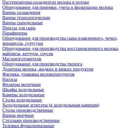
Пастеризаторы-охладители молока в потоке
Оборудование для приемки, учета и фильтрации молока
Ванны охлаждения
Ванны технологические
Ванны сыродельные
Прессы для сыра
Парафинеры
Оборудование для производства сыра плавленного, чечил,
моцарелла, сулугуни
Оборудование для производства восстановленного молока,
майонеза, кетчупа, соусов
Маслоизготовители
Оборудование для производства творога
Дозаторы молока, жидких и вязких продуктов
Фасовка, упаковка молокопродуктов
Насосы
Фильтры молочные
Шкафы холодильные
Камеры холодильные
Столы холодильные
Холодильные агрегаты (к холодильным камерам)
Столы производственные
Ванны моечные
Стеллажи производственные
Тележки функциональные