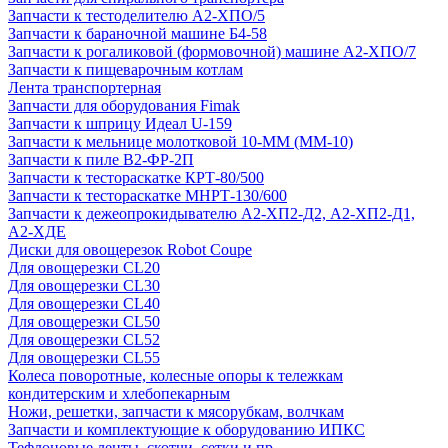
Запчасти к тестоделителю А2-ХПО/5
Запчасти к бараночной машине Б4-58
Запчасти к рогаликовой (формовочной) машине А2-ХПО/7
Запчасти к пищеварочным котлам
Лента транспортерная
Запчасти для оборудования Fimak
Запчасти к шприцу Идеал U-159
Запчасти к мельнице молотковой 10-ММ (ММ-10)
Запчасти к пиле В2-ФР-2П
Запчасти к тестораскатке КРТ-80/500
Запчасти к тестораскатке МНРТ-130/600
Запчасти к деже­опрокидывателю А2-ХП2-Д2, А2-ХП2-Д1,
А2-ХДЕ
Диски для овощерезок Robot Coupe
Для овощерезки CL20
Для овощерезки CL30
Для овощерезки CL40
Для овощерезки CL50
Для овощерезки CL52
Для овощерезки CL55
Колеса поворотные, колесные опоры к тележкам
кондитерским и хлебопекарным
Ножи, решетки, запчасти к мясорубкам, волчкам
Запчасти и комплектующие к оборудованию ИПКС
Тефлоновые ленты, скотчи, сетки и пр.