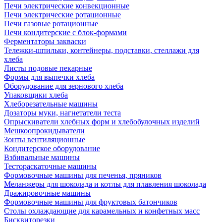
Печи электрические конвекционные
Печи электрические ротационные
Печи газовые ротационные
Печи кондитерские с блок-формами
Ферментаторы закваски
Тележки-шпильки, контейнеры, подставки, стеллажи для
хлеба
Листы подовые пекарные
Формы для выпечки хлеба
Оборудование для зернового хлеба
Упаковщики хлеба
Хлеборезательные машины
Дозаторы муки, нагнетатели теста
Опрыскиватели хлебных форм и хлебобулочных изделий
Мешкоопрокидыватели
Зонты вентиляционные
Кондитерское оборудование
Взбивальные машины
Тестораскаточные машины
Формовочные машины для печенья, пряников
Меланжеры для шоколада и котлы для плавления шоколада
Дражировочные машины
Формовочные машины для фруктовых батончиков
Столы охлаждающие для карамельных и конфетных масс
Бисквиторезки