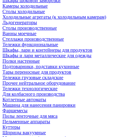
Шкафы шоковой заморозки
Камеры холодильные
Столы холодильные
Холодильные агрегаты (к холодильным камерам)
Льдогенераторы
Столы производственные
Ванны моечные
Стеллажи производственные
Тележки функциональные
Шкафы, лари и контейнеры для продуктов
Шкафы и лари металлические для одежды
Полки настенные
Подтоварники, подставки кухонные
Тары переносные для продуктов
Тележки грузовые складские
Прочее нейтральное оборудование
Тележки технологические
Для колбасного производства
Котлетные автоматы
Машина для нанесения панировки
Фаршемесы
Пилы ленточные для мяса
Пельменные аппараты
Куттеры
Шприцы вакуумные