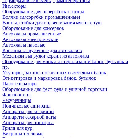
Термодымовые камеры, дымогенераторы
Инъекторы
Оборудование для переработки птицы
Волчки (мясорубки промышленные)
Ванны, стойки для подвешивания мясных туш
Оборудование для консервов
Автоклавы промышленные
Автоклавы электрические
Автоклавы паровые
Корзины загрузочные для автоклавов
Механизм выгрузки корзин из автоклава
Оборудование для мойки и стерилизации банок, бутылок и
пр.
Укупорка, закатка стеклянных и жестяных банок
Этикетировка и маркировка банок, бутылок
Парогенераторы
Оборудование для фаст-фуда и уличной торговли
Фритюрницы
Чебуречницы
Пончиковые аппараты
Аппараты для кваркини
Аппараты сахарной ваты
Аппараты для попкорна
Грили для кур
Витрины тепловые