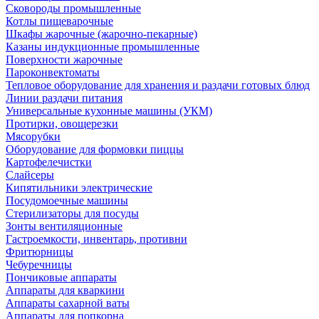
Сковороды промышленные
Котлы пищеварочные
Шкафы жарочные (жарочно-пекарные)
Казаны индукционные промышленные
Поверхности жарочные
Пароконвектоматы
Тепловое оборудование для хранения и раздачи готовых блюд
Линии раздачи питания
Универсальные кухонные машины (УКМ)
Протирки, овощерезки
Мясорубки
Оборудование для формовки пиццы
Картофелечистки
Слайсеры
Кипятильники электрические
Посудомоечные машины
Стерилизаторы для посуды
Зонты вентиляционные
Гастроемкости, инвентарь, противни
Фритюрницы
Чебуречницы
Пончиковые аппараты
Аппараты для кваркини
Аппараты сахарной ваты
Аппараты для попкорна