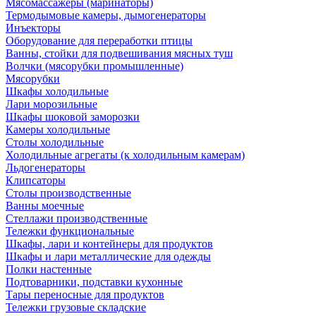
Мясомассажеры (маринаторы)
Термодымовые камеры, дымогенераторы
Инъекторы
Оборудование для переработки птицы
Ванны, стойки для подвешивания мясных туш
Волчки (мясорубки промышленные)
Мясорубки
Шкафы холодильные
Лари морозильные
Шкафы шоковой заморозки
Камеры холодильные
Столы холодильные
Холодильные агрегаты (к холодильным камерам)
Льдогенераторы
Клипсаторы
Столы производственные
Ванны моечные
Стеллажи производственные
Тележки функциональные
Шкафы, лари и контейнеры для продуктов
Шкафы и лари металлические для одежды
Полки настенные
Подтоварники, подставки кухонные
Тары переносные для продуктов
Тележки грузовые складские