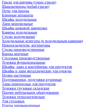
Грили для шаурмы (гирос-грили)
Шашлычницы (кебаб-грили)
Печи для пиццы
Блинные аппараты
Шкафы холодильные
Лари морозильные
Шкафы шоковой заморозки
Камеры холодильные
Столы холодильные
Холодильные агрегаты (к холодильным камерам)
Пивоохладители, кегераторы
Столы производственные
Ванны моечные
Стеллажи производственные
Тележки функциональные
Шкафы, лари и контейнеры для продуктов
Шкафы и лари металлические для одежды
Полки настенные
Подтоварники, подставки кухонные
Тары переносные для продуктов
Тележки грузовые складские
Прочее нейтральное оборудование
Тележки технологические
Для столовых
Плиты промышленные