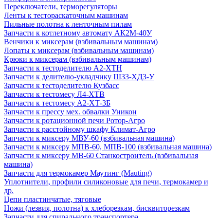
Переключатели, терморегуляторы
Ленты к тестораскаточным машинам
Пильные полотна к ленточным пилам
Запчасти к котлетному автомату АК2М-40У
Венчики к миксерам (взбивальным машинам)
Лопаты к миксерам (взбивальным машинам)
Крюки к миксерам (взбивальным машинам)
Запчасти к тестоделителю А2-ХТН
Запчасти к делителю-укладчику Ш33-ХД3-У
Запчасти к тестоделителю Кузбасс
Запчасти к тестомесу Л4-ХТВ
Запчасти к тестомесу А2-ХТ-3Б
Запчасти к прессу мех. обвалки Уникон
Запчасти к ротационной печи Ротор-Агро
Запчасти к расстойному шкафу Климат-Агро
Запчасти к миксеру МВУ-60 (взбивальная машина)
Запчасти к миксеру МПВ-60, МПВ-100 (взбивальная машина)
Запчасти к миксеру МВ-60 Станкостроитель (взбивальная
машина)
Запчасти для термокамер Маутинг (Mauting)
Уплотнители, профили силиконовые для печи, термокамер и
др.
Цепи пластинчатые, тяговые
Ножи (лезвия, полотна) к хлеборезкам, бисквиторезкам
Запчасти для спирального транспортера