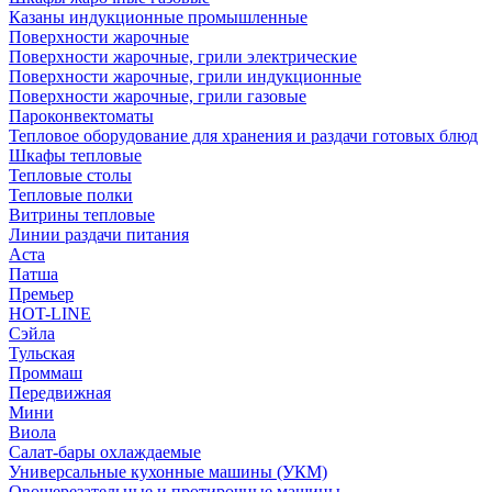
Казаны индукционные промышленные
Поверхности жарочные
Поверхности жарочные, грили электрические
Поверхности жарочные, грили индукционные
Поверхности жарочные, грили газовые
Пароконвектоматы
Тепловое оборудование для хранения и раздачи готовых блюд
Шкафы тепловые
Тепловые столы
Тепловые полки
Витрины тепловые
Линии раздачи питания
Аста
Патша
Премьер
HOT-LINE
Сэйла
Тульская
Проммаш
Передвижная
Мини
Виола
Салат-бары охлаждаемые
Универсальные кухонные машины (УКМ)
Овощерезательные и протирочные машины