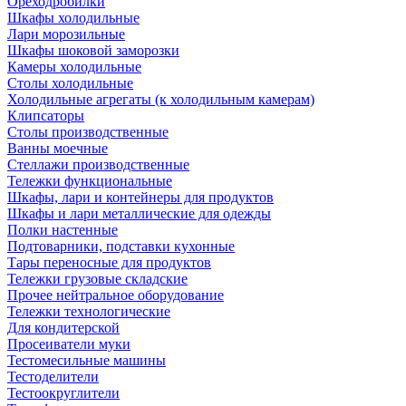
Ореходробилки
Шкафы холодильные
Лари морозильные
Шкафы шоковой заморозки
Камеры холодильные
Столы холодильные
Холодильные агрегаты (к холодильным камерам)
Клипсаторы
Столы производственные
Ванны моечные
Стеллажи производственные
Тележки функциональные
Шкафы, лари и контейнеры для продуктов
Шкафы и лари металлические для одежды
Полки настенные
Подтоварники, подставки кухонные
Тары переносные для продуктов
Тележки грузовые складские
Прочее нейтральное оборудование
Тележки технологические
Для кондитерской
Просеиватели муки
Тестомесильные машины
Тестоделители
Тестоокруглители