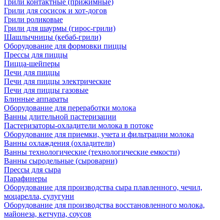
Грили контактные (прижимные)
Грили для сосисок и хот-догов
Грили роликовые
Грили для шаурмы (гирос-грили)
Шашлычницы (кебаб-грили)
Оборудование для формовки пиццы
Прессы для пиццы
Пицца-шейперы
Печи для пиццы
Печи для пиццы электрические
Печи для пиццы газовые
Блинные аппараты
Оборудование для переработки молока
Ванны длительной пастеризации
Пастеризаторы-охладители молока в потоке
Оборудование для приемки, учета и фильтрации молока
Ванны охлаждения (охладители)
Ванны технологические (технологические емкости)
Ванны сыродельные (сыроварни)
Прессы для сыра
Парафинеры
Оборудование для производства сыра плавленного, чечил,
моцарелла, сулугуни
Оборудование для производства восстановленного молока,
майонеза, кетчупа, соусов