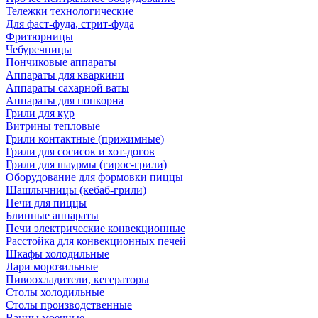
Тележки технологические
Для фаст-фуда, стрит-фуда
Фритюрницы
Чебуречницы
Пончиковые аппараты
Аппараты для кваркини
Аппараты сахарной ваты
Аппараты для попкорна
Грили для кур
Витрины тепловые
Грили контактные (прижимные)
Грили для сосисок и хот-догов
Грили для шаурмы (гирос-грили)
Оборудование для формовки пиццы
Шашлычницы (кебаб-грили)
Печи для пиццы
Блинные аппараты
Печи электрические конвекционные
Расстойка для конвекционных печей
Шкафы холодильные
Лари морозильные
Пивоохладители, кегераторы
Столы холодильные
Столы производственные
Ванны моечные