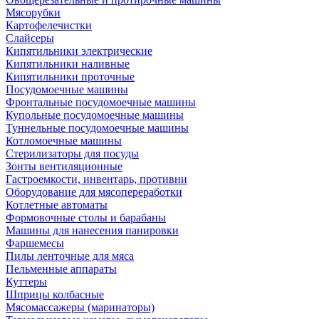
Мясорубки
Картофелечистки
Слайсеры
Кипятильники электрические
Кипятильники наливные
Кипятильники проточные
Посудомоечные машины
Фронтальные посудомоечные машины
Купольные посудомоечные машины
Туннельные посудомоечные машины
Котломоечные машины
Стерилизаторы для посуды
Зонты вентиляционные
Гастроемкости, инвентарь, противни
Оборудование для мясопереработки
Котлетные автоматы
Формовочные столы и барабаны
Машины для нанесения панировки
Фаршемесы
Пилы ленточные для мяса
Пельменные аппараты
Куттеры
Шприцы колбасные
Мясомассажеры (маринаторы)