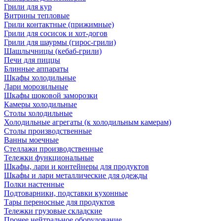
Грили для кур
Витрины тепловые
Грили контактные (прижимные)
Грили для сосисок и хот-догов
Грили для шаурмы (гирос-грили)
Шашлычницы (кебаб-грили)
Печи для пиццы
Блинные аппараты
Шкафы холодильные
Лари морозильные
Шкафы шоковой заморозки
Камеры холодильные
Столы холодильные
Холодильные агрегаты (к холодильным камерам)
Столы производственные
Ванны моечные
Стеллажи производственные
Тележки функциональные
Шкафы, лари и контейнеры для продуктов
Шкафы и лари металлические для одежды
Полки настенные
Подтоварники, подставки кухонные
Тары переносные для продуктов
Тележки грузовые складские
Прочее нейтральное оборудование