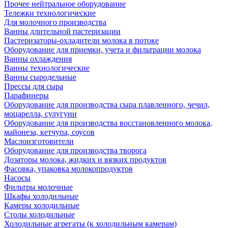
Прочее нейтральное оборудование
Тележки технологические
Для молочного производства
Ванны длительной пастеризации
Пастеризаторы-охладители молока в потоке
Оборудование для приемки, учета и фильтрации молока
Ванны охлаждения
Ванны технологические
Ванны сыродельные
Прессы для сыра
Парафинеры
Оборудование для производства сыра плавленного, чечил,
моцарелла, сулугуни
Оборудование для производства восстановленного молока,
майонеза, кетчупа, соусов
Маслоизготовители
Оборудование для производства творога
Дозаторы молока, жидких и вязких продуктов
Фасовка, упаковка молокопродуктов
Насосы
Фильтры молочные
Шкафы холодильные
Камеры холодильные
Столы холодильные
Холодильные агрегаты (к холодильным камерам)