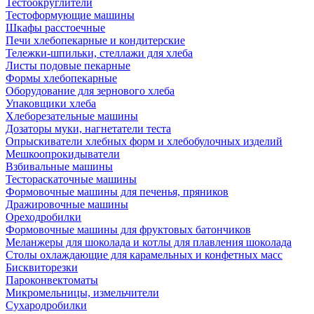
Тестоокруглители
Тестоформующие машины
Шкафы расстоечные
Печи хлебопекарные и кондитерские
Тележки-шпильки, стеллажи для хлеба
Листы подовые пекарные
Формы хлебопекарные
Оборудование для зернового хлеба
Упаковщики хлеба
Хлеборезательные машины
Дозаторы муки, нагнетатели теста
Опрыскиватели хлебных форм и хлебобулочных изделий
Мешкоопрокидыватели
Взбивальные машины
Тестораскаточные машины
Формовочные машины для печенья, пряников
Дражировочные машины
Ореходробилки
Формовочные машины для фруктовых батончиков
Меланжеры для шоколада и котлы для плавления шоколада
Столы охлаждающие для карамельных и конфетных масс
Бисквиторезки
Пароконвектоматы
Микромельницы, измельчители
Сухародробилки