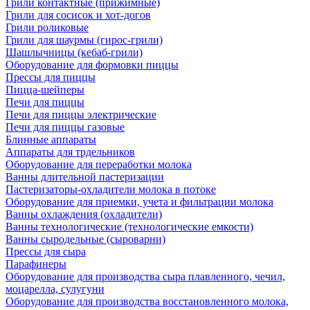
Грили контактные (прижимные)
Грили для сосисок и хот-догов
Грили роликовые
Грили для шаурмы (гирос-грили)
Шашлычницы (кебаб-грили)
Оборудование для формовки пиццы
Прессы для пиццы
Пицца-шейперы
Печи для пиццы
Печи для пиццы электрические
Печи для пиццы газовые
Блинные аппараты
Аппараты для трдельников
Оборудование для переработки молока
Ванны длительной пастеризации
Пастеризаторы-охладители молока в потоке
Оборудование для приемки, учета и фильтрации молока
Ванны охлаждения (охладители)
Ванны технологические (технологические емкости)
Ванны сыродельные (сыроварни)
Прессы для сыра
Парафинеры
Оборудование для производства сыра плавленного, чечил,
моцарелла, сулугуни
Оборудование для производства восстановленного молока,