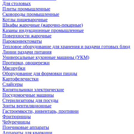
Для столовых
Плиты промышленные
Сковороды промышленные
Котлы пищеварочные
Шкафы жарочные (жарочно-пекарные)
Казаны индукционные промышленные
Поверхности жарочные
Пароконвектоматы
Тепловое оборудование для хранения и раздачи готовых блюд
Линии раздачи питания
Универсальные кухонные машины (УКМ)
Протирки, овощерезки
Мясорубки
Оборудование для формовки пиццы
Картофелечистки
Слайсеры
Кипятильники электрические
Посудомоечные машины
Стерилизаторы для посуды
Зонты вентиляционные
Гастроемкости, инвентарь, противни
Фритюрницы
Чебуречницы
Пончиковые аппараты
Аппараты для кваркини