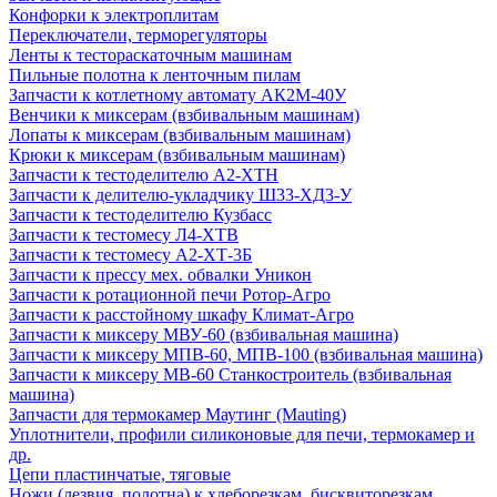
Конфорки к электроплитам
Переключатели, терморегуляторы
Ленты к тестораскаточным машинам
Пильные полотна к ленточным пилам
Запчасти к котлетному автомату АК2М-40У
Венчики к миксерам (взбивальным машинам)
Лопаты к миксерам (взбивальным машинам)
Крюки к миксерам (взбивальным машинам)
Запчасти к тестоделителю А2-ХТН
Запчасти к делителю-укладчику Ш33-ХД3-У
Запчасти к тестоделителю Кузбасс
Запчасти к тестомесу Л4-ХТВ
Запчасти к тестомесу А2-ХТ-3Б
Запчасти к прессу мех. обвалки Уникон
Запчасти к ротационной печи Ротор-Агро
Запчасти к расстойному шкафу Климат-Агро
Запчасти к миксеру МВУ-60 (взбивальная машина)
Запчасти к миксеру МПВ-60, МПВ-100 (взбивальная машина)
Запчасти к миксеру МВ-60 Станкостроитель (взбивальная
машина)
Запчасти для термокамер Маутинг (Mauting)
Уплотнители, профили силиконовые для печи, термокамер и
др.
Цепи пластинчатые, тяговые
Ножи (лезвия, полотна) к хлеборезкам, бисквиторезкам