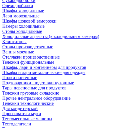
Сухародробилки
Ореходробилки
Шкафы холодильные
Лари морозильные
Шкафы шоковой заморозки
Камеры холодильные
Столы холодильные
Холодильные агрегаты (к холодильным камерам)
Клипсаторы
Столы производственные
Ванны моечные
Стеллажи производственные
Тележки функциональные
Шкафы, лари и контейнеры для продуктов
Шкафы и лари металлические для одежды
Полки настенные
Подтоварники, подставки кухонные
Тары переносные для продуктов
Тележки грузовые складские
Прочее нейтральное оборудование
Тележки технологические
Для кондитерской
Просеиватели муки
Тестомесильные машины
Тестоделители