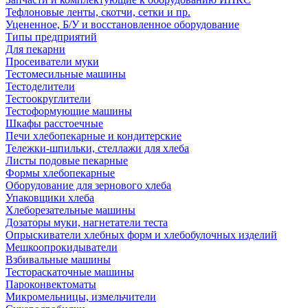
Тефлоновые ленты, скотчи, сетки и пр.
Уцененное, Б/У и восстановленное оборудование
Типы предприятий
Для пекарни
Просеиватели муки
Тестомесильные машины
Тестоделители
Тестоокруглители
Тестоформующие машины
Шкафы расстоечные
Печи хлебопекарные и кондитерские
Тележки-шпильки, стеллажи для хлеба
Листы подовые пекарные
Формы хлебопекарные
Оборудование для зернового хлеба
Упаковщики хлеба
Хлеборезательные машины
Дозаторы муки, нагнетатели теста
Опрыскиватели хлебных форм и хлебобулочных изделий
Мешкоопрокидыватели
Взбивальные машины
Тестораскаточные машины
Пароконвектоматы
Микромельницы, измельчители