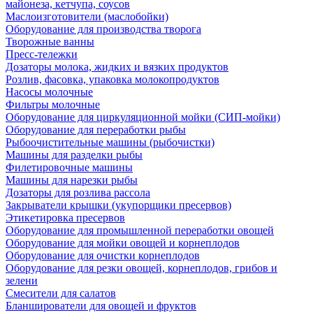
майонеза, кетчупа, соусов
Маслоизготовители (маслобойки)
Оборудование для производства творога
Творожные ванны
Пресс-тележки
Дозаторы молока, жидких и вязких продуктов
Розлив, фасовка, упаковка молокопродуктов
Насосы молочные
Фильтры молочные
Оборудование для циркуляционной мойки (СИП-мойки)
Оборудование для переработки рыбы
Рыбоочистительные машины (рыбочистки)
Машины для разделки рыбы
Филетировочные машины
Машины для нарезки рыбы
Дозаторы для розлива рассола
Закрыватели крышки (укупорщики пресервов)
Этикетировка пресервов
Оборудование для промышленной переработки овощей
Оборудование для мойки овощей и корнеплодов
Оборудование для очистки корнеплодов
Оборудование для резки овощей, корнеплодов, грибов и
зелени
Смесители для салатов
Бланширователи для овощей и фруктов