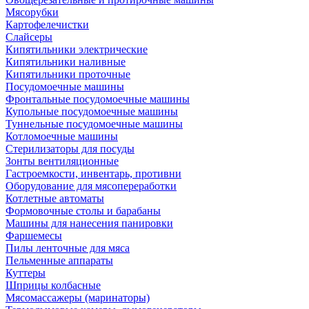
Мясорубки
Картофелечистки
Слайсеры
Кипятильники электрические
Кипятильники наливные
Кипятильники проточные
Посудомоечные машины
Фронтальные посудомоечные машины
Купольные посудомоечные машины
Туннельные посудомоечные машины
Котломоечные машины
Стерилизаторы для посуды
Зонты вентиляционные
Гастроемкости, инвентарь, противни
Оборудование для мясопереработки
Котлетные автоматы
Формовочные столы и барабаны
Машины для нанесения панировки
Фаршемесы
Пилы ленточные для мяса
Пельменные аппараты
Куттеры
Шприцы колбасные
Мясомассажеры (маринаторы)