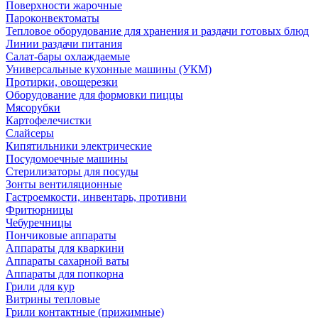
Поверхности жарочные
Пароконвектоматы
Тепловое оборудование для хранения и раздачи готовых блюд
Линии раздачи питания
Салат-бары охлаждаемые
Универсальные кухонные машины (УКМ)
Протирки, овощерезки
Оборудование для формовки пиццы
Мясорубки
Картофелечистки
Слайсеры
Кипятильники электрические
Посудомоечные машины
Стерилизаторы для посуды
Зонты вентиляционные
Гастроемкости, инвентарь, противни
Фритюрницы
Чебуречницы
Пончиковые аппараты
Аппараты для кваркини
Аппараты сахарной ваты
Аппараты для попкорна
Грили для кур
Витрины тепловые
Грили контактные (прижимные)