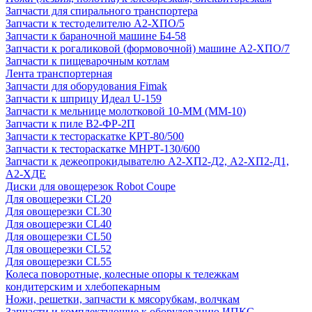
Запчасти для спирального транспортера
Запчасти к тестоделителю А2-ХПО/5
Запчасти к бараночной машине Б4-58
Запчасти к рогаликовой (формовочной) машине А2-ХПО/7
Запчасти к пищеварочным котлам
Лента транспортерная
Запчасти для оборудования Fimak
Запчасти к шприцу Идеал U-159
Запчасти к мельнице молотковой 10-ММ (ММ-10)
Запчасти к пиле В2-ФР-2П
Запчасти к тестораскатке КРТ-80/500
Запчасти к тестораскатке МНРТ-130/600
Запчасти к деже­опрокидывателю А2-ХП2-Д2, А2-ХП2-Д1,
А2-ХДЕ
Диски для овощерезок Robot Coupe
Для овощерезки CL20
Для овощерезки CL30
Для овощерезки CL40
Для овощерезки CL50
Для овощерезки CL52
Для овощерезки CL55
Колеса поворотные, колесные опоры к тележкам
кондитерским и хлебопекарным
Ножи, решетки, запчасти к мясорубкам, волчкам
Запчасти и комплектующие к оборудованию ИПКС