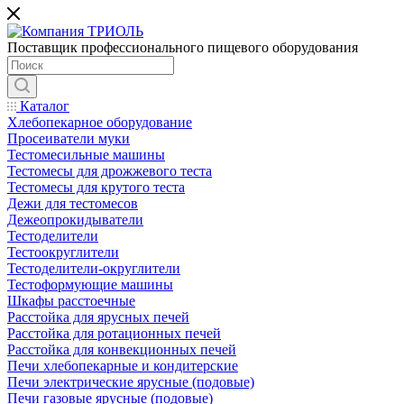
Поставщик профессионального пищевого оборудования
Каталог
Хлебопекарное оборудование
Просеиватели муки
Тестомесильные машины
Тестомесы для дрожжевого теста
Тестомесы для крутого теста
Дежи для тестомесов
Дежеопрокидыватели
Тестоделители
Тестоокруглители
Тестоделители-округлители
Тестоформующие машины
Шкафы расстоечные
Расстойка для ярусных печей
Расстойка для ротационных печей
Расстойка для конвекционных печей
Печи хлебопекарные и кондитерские
Печи электрические ярусные (подовые)
Печи газовые ярусные (подовые)