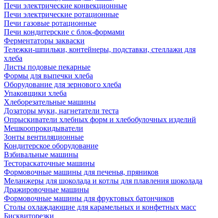
Печи электрические конвекционные
Печи электрические ротационные
Печи газовые ротационные
Печи кондитерские с блок-формами
Ферментаторы закваски
Тележки-шпильки, контейнеры, подставки, стеллажи для
хлеба
Листы подовые пекарные
Формы для выпечки хлеба
Оборудование для зернового хлеба
Упаковщики хлеба
Хлеборезательные машины
Дозаторы муки, нагнетатели теста
Опрыскиватели хлебных форм и хлебобулочных изделий
Мешкоопрокидыватели
Зонты вентиляционные
Кондитерское оборудование
Взбивальные машины
Тестораскаточные машины
Формовочные машины для печенья, пряников
Меланжеры для шоколада и котлы для плавления шоколада
Дражировочные машины
Формовочные машины для фруктовых батончиков
Столы охлаждающие для карамельных и конфетных масс
Бисквиторезки