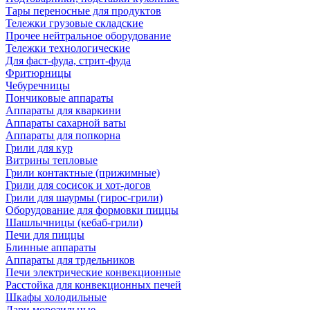
Тары переносные для продуктов
Тележки грузовые складские
Прочее нейтральное оборудование
Тележки технологические
Для фаст-фуда, стрит-фуда
Фритюрницы
Чебуречницы
Пончиковые аппараты
Аппараты для кваркини
Аппараты сахарной ваты
Аппараты для попкорна
Грили для кур
Витрины тепловые
Грили контактные (прижимные)
Грили для сосисок и хот-догов
Грили для шаурмы (гирос-грили)
Оборудование для формовки пиццы
Шашлычницы (кебаб-грили)
Печи для пиццы
Блинные аппараты
Аппараты для трдельников
Печи электрические конвекционные
Расстойка для конвекционных печей
Шкафы холодильные
Лари морозильные