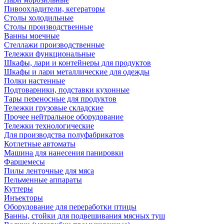
Пивоохладители, кегераторы
Столы холодильные
Столы производственные
Ванны моечные
Стеллажи производственные
Тележки функциональные
Шкафы, лари и контейнеры для продуктов
Шкафы и лари металлические для одежды
Полки настенные
Подтоварники, подставки кухонные
Тары переносные для продуктов
Тележки грузовые складские
Прочее нейтральное оборудование
Тележки технологические
Для производства полуфабрикатов
Котлетные автоматы
Машина для нанесения панировки
Фаршемесы
Пилы ленточные для мяса
Пельменные аппараты
Куттеры
Инъекторы
Оборудование для переработки птицы
Ванны, стойки для подвешивания мясных туш