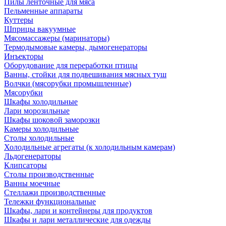
Пилы ленточные для мяса
Пельменные аппараты
Куттеры
Шприцы вакуумные
Мясомассажеры (маринаторы)
Термодымовые камеры, дымогенераторы
Инъекторы
Оборудование для переработки птицы
Ванны, стойки для подвешивания мясных туш
Волчки (мясорубки промышленные)
Мясорубки
Шкафы холодильные
Лари морозильные
Шкафы шоковой заморозки
Камеры холодильные
Столы холодильные
Холодильные агрегаты (к холодильным камерам)
Льдогенераторы
Клипсаторы
Столы производственные
Ванны моечные
Стеллажи производственные
Тележки функциональные
Шкафы, лари и контейнеры для продуктов
Шкафы и лари металлические для одежды