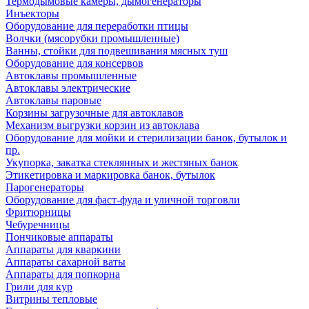
Термодымовые камеры, дымогенераторы
Инъекторы
Оборудование для переработки птицы
Волчки (мясорубки промышленные)
Ванны, стойки для подвешивания мясных туш
Оборудование для консервов
Автоклавы промышленные
Автоклавы электрические
Автоклавы паровые
Корзины загрузочные для автоклавов
Механизм выгрузки корзин из автоклава
Оборудование для мойки и стерилизации банок, бутылок и
пр.
Укупорка, закатка стеклянных и жестяных банок
Этикетировка и маркировка банок, бутылок
Парогенераторы
Оборудование для фаст-фуда и уличной торговли
Фритюрницы
Чебуречницы
Пончиковые аппараты
Аппараты для кваркини
Аппараты сахарной ваты
Аппараты для попкорна
Грили для кур
Витрины тепловые