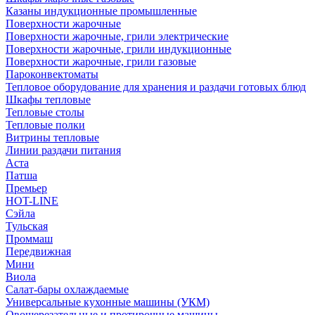
Казаны индукционные промышленные
Поверхности жарочные
Поверхности жарочные, грили электрические
Поверхности жарочные, грили индукционные
Поверхности жарочные, грили газовые
Пароконвектоматы
Тепловое оборудование для хранения и раздачи готовых блюд
Шкафы тепловые
Тепловые столы
Тепловые полки
Витрины тепловые
Линии раздачи питания
Аста
Патша
Премьер
HOT-LINE
Сэйла
Тульская
Проммаш
Передвижная
Мини
Виола
Салат-бары охлаждаемые
Универсальные кухонные машины (УКМ)
Овощерезательные и протирочные машины