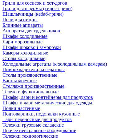
Грили для сосисок и хот-догов
Грили для шаурмы (гирос-грили)
Шашлычницы (кебаб-грили)
Печи для пиццы
Блинные аппараты
Аппараты для трдельников
Шкафы холодильные
Лари морозильные
Шкафы шоковой заморозки
Камеры холодильные
Столы холодильные
Холодильные агрегаты (к холодильным камерам)
Пивоохладители, кегераторы
Столы производственные
Ванны моечные
Стеллажи производственные
Тележки функциональные
Шкафы, лари и контейнеры для продуктов
Шкафы и лари металлические для одежды
Полки настенные
Подтоварники, подставки кухонные
Тары переносные для продуктов
Тележки грузовые складские
Прочее нейтральное оборудование
Тележки технологические