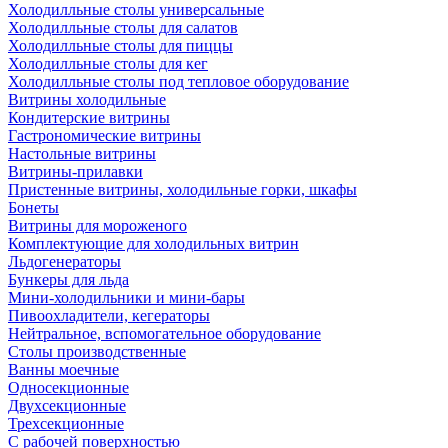
Холодилльные столы универсальные
Холодилльные столы для салатов
Холодилльные столы для пиццы
Холодилльные столы для кег
Холодилльные столы под тепловое оборудование
Витрины холодильные
Кондитерские витрины
Гастрономические витрины
Настольные витрины
Витрины-прилавки
Пристенные витрины, холодильные горки, шкафы
Бонеты
Витрины для мороженого
Комплектующие для холодильных витрин
Льдогенераторы
Бункеры для льда
Мини-холодильники и мини-бары
Пивоохладители, кегераторы
Нейтральное, вспомогательное оборудование
Столы производственные
Ванны моечные
Односекционные
Двухсекционные
Трехсекционные
С рабочей поверхностью