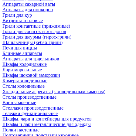
Аппараты сахарной ваты
Аппараты для попкорна
Грили для кур
Витрины тепловые
Грили контактные (прижимные)
Грили для сосисок и хот-догов
Грили для шаурмы (гирос-грили)
Шашлычницы (кебаб-грили)
Печи для пиццы
Блинные аппараты
Аппараты для трдельников
Шкафы холодильные
Лари морозильные
Шкафы шоковой заморозки
Камеры холодильные
Столы холодильные
Холодильные агрегаты (к холодильным камерам)
Столы производственные
Ванны моечные
Стеллажи производственные
Тележки функциональные
Шкафы, лари и контейнеры для продуктов
Шкафы и лари металлические для одежды
Полки настенные
Подтоварники, подставки кухонные