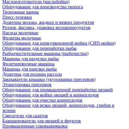
Маслоизготовители (маслобойки)
Оборудование для производства творога
Творожные ванны
Пресс-тележки
Дозаторы молока, жидких и вязких продуктов
Розлив, фасовка, упаковка молокопродуктов
Насосы молочные
Фильтры молочные
Оборудование для циркуляционной мойки (СИП-мойки)
Оборудование для переработки рыбы
Рыбоочистительные машины (рыбочистки)
Машины для разделки рыбы
Филетировочные машины
Машины для нарезки рыбы
Дозаторы для розлива рассола
Закрыватели крышки (укупорщики пресервов)
Этикетировка пресервов
Оборудование для промышленной переработки овощей
Оборудование для мойки овощей и корнеплодов
Оборудование для очистки корнеплодов
Оборудование для резки овощей, корнеплодов, грибов и
зелени
Смесители для салатов
Бланширователи для овощей и фруктов
Промышленные соковыжималки