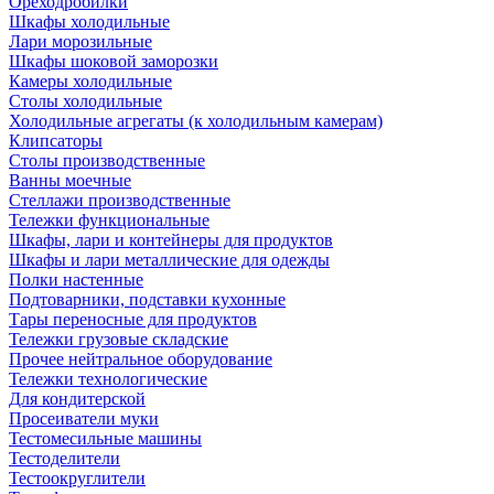
Ореходробилки
Шкафы холодильные
Лари морозильные
Шкафы шоковой заморозки
Камеры холодильные
Столы холодильные
Холодильные агрегаты (к холодильным камерам)
Клипсаторы
Столы производственные
Ванны моечные
Стеллажи производственные
Тележки функциональные
Шкафы, лари и контейнеры для продуктов
Шкафы и лари металлические для одежды
Полки настенные
Подтоварники, подставки кухонные
Тары переносные для продуктов
Тележки грузовые складские
Прочее нейтральное оборудование
Тележки технологические
Для кондитерской
Просеиватели муки
Тестомесильные машины
Тестоделители
Тестоокруглители