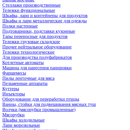
Стеллажи производственные
Тележки функциональные
Шкафы, лари и контейнеры для продуктов
Шкафы и лари металлические для одежды
Полки настенные
Подтоварники, подставки кухонные
Тары переносные для продуктов
Тележки грузовые складские
Прочее нейтральное оборудование
Тележки технологические
Для производства полуфабрикатов
Котлетные автоматы
Машина для нанесения панировки
Фаршемесы
Пилы ленточные для мяса
Пельменные аппараты
Куттеры
Инъекторы
Оборудование для переработки птицы
Ванны, стойки для подвешивания мясных туш
Волчки (мясорубки промышленные)
Мясорубки
Шкафы холодильные
Лари морозильные