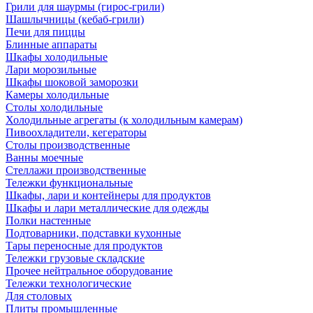
Грили для шаурмы (гирос-грили)
Шашлычницы (кебаб-грили)
Печи для пиццы
Блинные аппараты
Шкафы холодильные
Лари морозильные
Шкафы шоковой заморозки
Камеры холодильные
Столы холодильные
Холодильные агрегаты (к холодильным камерам)
Пивоохладители, кегераторы
Столы производственные
Ванны моечные
Стеллажи производственные
Тележки функциональные
Шкафы, лари и контейнеры для продуктов
Шкафы и лари металлические для одежды
Полки настенные
Подтоварники, подставки кухонные
Тары переносные для продуктов
Тележки грузовые складские
Прочее нейтральное оборудование
Тележки технологические
Для столовых
Плиты промышленные