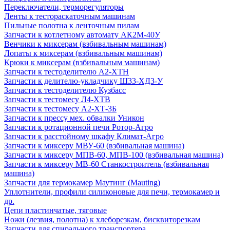
Переключатели, терморегуляторы
Ленты к тестораскаточным машинам
Пильные полотна к ленточным пилам
Запчасти к котлетному автомату АК2М-40У
Венчики к миксерам (взбивальным машинам)
Лопаты к миксерам (взбивальным машинам)
Крюки к миксерам (взбивальным машинам)
Запчасти к тестоделителю А2-ХТН
Запчасти к делителю-укладчику Ш33-ХД3-У
Запчасти к тестоделителю Кузбасс
Запчасти к тестомесу Л4-ХТВ
Запчасти к тестомесу А2-ХТ-3Б
Запчасти к прессу мех. обвалки Уникон
Запчасти к ротационной печи Ротор-Агро
Запчасти к расстойному шкафу Климат-Агро
Запчасти к миксеру МВУ-60 (взбивальная машина)
Запчасти к миксеру МПВ-60, МПВ-100 (взбивальная машина)
Запчасти к миксеру МВ-60 Станкостроитель (взбивальная
машина)
Запчасти для термокамер Маутинг (Mauting)
Уплотнители, профили силиконовые для печи, термокамер и
др.
Цепи пластинчатые, тяговые
Ножи (лезвия, полотна) к хлеборезкам, бисквиторезкам
Запчасти для спирального транспортера