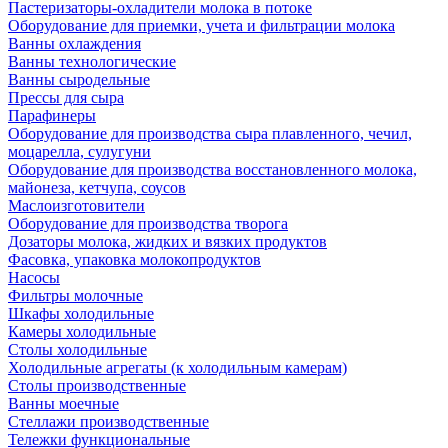
Пастеризаторы-охладители молока в потоке
Оборудование для приемки, учета и фильтрации молока
Ванны охлаждения
Ванны технологические
Ванны сыродельные
Прессы для сыра
Парафинеры
Оборудование для производства сыра плавленного, чечил,
моцарелла, сулугуни
Оборудование для производства восстановленного молока,
майонеза, кетчупа, соусов
Маслоизготовители
Оборудование для производства творога
Дозаторы молока, жидких и вязких продуктов
Фасовка, упаковка молокопродуктов
Насосы
Фильтры молочные
Шкафы холодильные
Камеры холодильные
Столы холодильные
Холодильные агрегаты (к холодильным камерам)
Столы производственные
Ванны моечные
Стеллажи производственные
Тележки функциональные