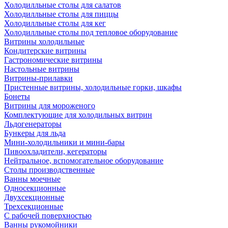
Холодилльные столы для салатов
Холодилльные столы для пиццы
Холодилльные столы для кег
Холодилльные столы под тепловое оборудование
Витрины холодильные
Кондитерские витрины
Гастрономические витрины
Настольные витрины
Витрины-прилавки
Пристенные витрины, холодильные горки, шкафы
Бонеты
Витрины для мороженого
Комплектующие для холодильных витрин
Льдогенераторы
Бункеры для льда
Мини-холодильники и мини-бары
Пивоохладители, кегераторы
Нейтральное, вспомогательное оборудование
Столы производственные
Ванны моечные
Односекционные
Двухсекционные
Трехсекционные
С рабочей поверхностью
Ванны рукомойники