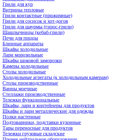
Грили для кур
Витрины тепловые
Грили контактные (прижимные)
Грили для сосисок и хот-догов
Грили для шаурмы (гирос-грили)
Шашлычницы (кебаб-грили)
Печи для пиццы
Блинные аппараты
Шкафы холодильные
Лари морозильные
Шкафы шоковой заморозки
Камеры холодильные
Столы холодильные
Холодильные агрегаты (к холодильным камерам)
Столы производственные
Ванны моечные
Стеллажи производственные
Тележки функциональные
Шкафы, лари и контейнеры для продуктов
Шкафы и лари металлические для одежды
Полки настенные
Подтоварники, подставки кухонные
Тары переносные для продуктов
Тележки грузовые складские
Прочее нейтральное оборудование