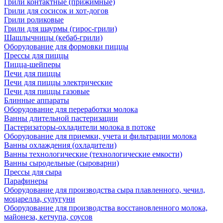
Грили контактные (прижимные)
Грили для сосисок и хот-догов
Грили роликовые
Грили для шаурмы (гирос-грили)
Шашлычницы (кебаб-грили)
Оборудование для формовки пиццы
Прессы для пиццы
Пицца-шейперы
Печи для пиццы
Печи для пиццы электрические
Печи для пиццы газовые
Блинные аппараты
Оборудование для переработки молока
Ванны длительной пастеризации
Пастеризаторы-охладители молока в потоке
Оборудование для приемки, учета и фильтрации молока
Ванны охлаждения (охладители)
Ванны технологические (технологические емкости)
Ванны сыродельные (сыроварни)
Прессы для сыра
Парафинеры
Оборудование для производства сыра плавленного, чечил,
моцарелла, сулугуни
Оборудование для производства восстановленного молока,
майонеза, кетчупа, соусов