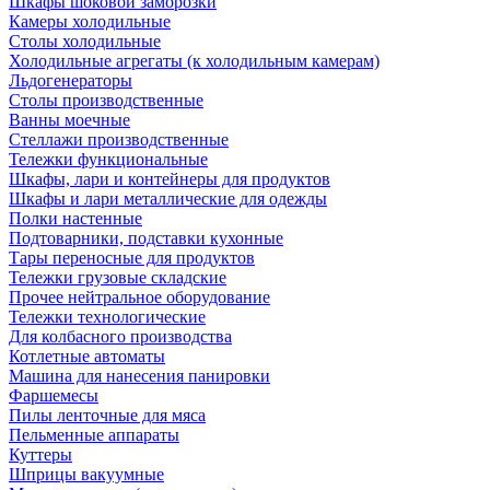
Шкафы шоковой заморозки
Камеры холодильные
Столы холодильные
Холодильные агрегаты (к холодильным камерам)
Льдогенераторы
Столы производственные
Ванны моечные
Стеллажи производственные
Тележки функциональные
Шкафы, лари и контейнеры для продуктов
Шкафы и лари металлические для одежды
Полки настенные
Подтоварники, подставки кухонные
Тары переносные для продуктов
Тележки грузовые складские
Прочее нейтральное оборудование
Тележки технологические
Для колбасного производства
Котлетные автоматы
Машина для нанесения панировки
Фаршемесы
Пилы ленточные для мяса
Пельменные аппараты
Куттеры
Шприцы вакуумные