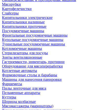
Мясорубки
Картофелечистки
Слайсеры
Кипятильники электрические
Кипятильники наливные
Кипятильники проточные
Посудомоечные машины
Фронтальные посудомоечные машины
Купольные посудомоечные машины
Туннельные посудомоечные машины
Котломоечные машины
Стерилизаторы для посуды
Зонты вентиляционные
Гастроемкости, инвентарь, противни
Оборудование для мясопереработки
Котлетные автоматы
Формовочные столы и барабаны
Машины для нанесения панировки
Фаршемесы
Пилы ленточные для мяса
Пельменные аппараты
Куттеры
Шприцы колбасные
Мясомассажеры (маринаторы)