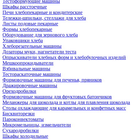
Тестоформующие машины
Шкафы расстоечные
Печи хлебопекарные и кондитерские
Тележки-шпильки, стеллажи для хлеба
Листы подовые пекарные
Формы хлебопекарные
Оборудование для зернового хлеба
Упаковщики хлеба
Хлеборезательные машины
Дозаторы муки, нагнетатели теста
Опрыскиватели хлебных форм и хлебобулочных изделий
Мешкоопрокидыватели
Взбивальные машины
Тестораскаточные машины
Формовочные машины для печенья, пряников
Дражировочные машины
Ореходробилки
Формовочные машины для фруктовых батончиков
Меланжеры для шоколада и котлы для плавления шоколада
Столы охлаждающие для карамельных и конфетных масс
Бисквиторезки
Пароконвектоматы
Микромельницы, измельчители
Сухародробилки
Шкафы холодильные