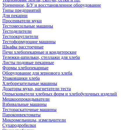
Уцененное, Б/У и восстановленное оборудование
Типы предприятий
Для пекарни
Просеиватели муки
Тестомесильные машины
Тестоделители
Тестоокруглители
Тестоформующие машины
Шкафы расстоечные
Печи хлебопекарные и кондитерские
Тележки-шпильки, стеллажи для хлеба
Листы подовые пекарные
Формы хлебопекарные
Оборудование для зернового хлеба
Упаковщики хлеба
Хлеборезательные машины
Дозаторы муки, нагнетатели теста
Опрыскиватели хлебных форм и хлебобулочных изделий
Мешкоопрокидыватели
Взбивальные машины
Тестораскаточные машины
Пароконвектоматы
Микромельницы, измельчители
Сухародробилки