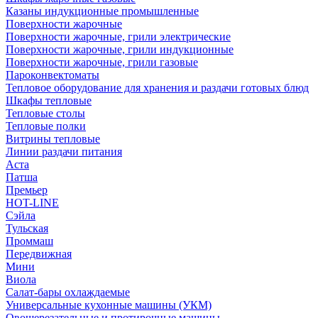
Казаны индукционные промышленные
Поверхности жарочные
Поверхности жарочные, грили электрические
Поверхности жарочные, грили индукционные
Поверхности жарочные, грили газовые
Пароконвектоматы
Тепловое оборудование для хранения и раздачи готовых блюд
Шкафы тепловые
Тепловые столы
Тепловые полки
Витрины тепловые
Линии раздачи питания
Аста
Патша
Премьер
HOT-LINE
Сэйла
Тульская
Проммаш
Передвижная
Мини
Виола
Салат-бары охлаждаемые
Универсальные кухонные машины (УКМ)
Овощерезательные и протирочные машины