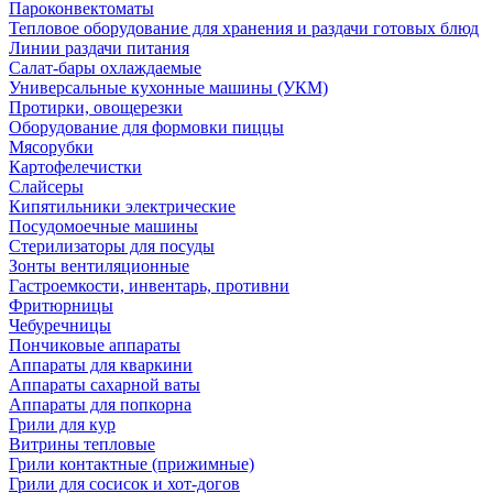
Пароконвектоматы
Тепловое оборудование для хранения и раздачи готовых блюд
Линии раздачи питания
Салат-бары охлаждаемые
Универсальные кухонные машины (УКМ)
Протирки, овощерезки
Оборудование для формовки пиццы
Мясорубки
Картофелечистки
Слайсеры
Кипятильники электрические
Посудомоечные машины
Стерилизаторы для посуды
Зонты вентиляционные
Гастроемкости, инвентарь, противни
Фритюрницы
Чебуречницы
Пончиковые аппараты
Аппараты для кваркини
Аппараты сахарной ваты
Аппараты для попкорна
Грили для кур
Витрины тепловые
Грили контактные (прижимные)
Грили для сосисок и хот-догов