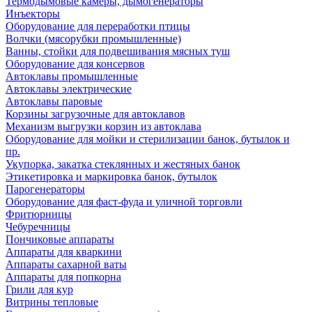
Термодымовые камеры, дымогенераторы
Инъекторы
Оборудование для переработки птицы
Волчки (мясорубки промышленные)
Ванны, стойки для подвешивания мясных туш
Оборудование для консервов
Автоклавы промышленные
Автоклавы электрические
Автоклавы паровые
Корзины загрузочные для автоклавов
Механизм выгрузки корзин из автоклава
Оборудование для мойки и стерилизации банок, бутылок и
пр.
Укупорка, закатка стеклянных и жестяных банок
Этикетировка и маркировка банок, бутылок
Парогенераторы
Оборудование для фаст-фуда и уличной торговли
Фритюрницы
Чебуречницы
Пончиковые аппараты
Аппараты для кваркини
Аппараты сахарной ваты
Аппараты для попкорна
Грили для кур
Витрины тепловые