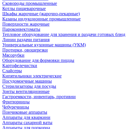
Сковороды промышленные
Котлы пищеварочные
Шкафы жарочные (жарочно-пекарные)
Казаны индукционные промышленные
Поверхности жарочные
Пароконвектоматы
Тепловое оборудование для хранения и раздачи готовых блюд
Линии раздачи питания
Универсальные кухонные машины (УКМ)
Протирки, овощерезки
Мясорубки
Оборудование для формовки пиццы
Картофелечистки
Слайсеры
Кипятильники электрические
Посудомоечные машины
Стерилизаторы для посуды
Зонты вентиляционные
Гастроемкости, инвентарь, противни
Фритюрницы
Чебуречницы
Пончиковые аппараты
Аппараты для кваркини
Аппараты сахарной ваты
Аппараты для попкорна