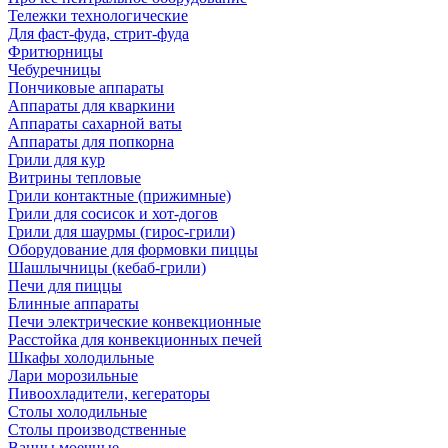
Тележки технологические
Для фаст-фуда, стрит-фуда
Фритюрницы
Чебуречницы
Пончиковые аппараты
Аппараты для кваркини
Аппараты сахарной ваты
Аппараты для попкорна
Грили для кур
Витрины тепловые
Грили контактные (прижимные)
Грили для сосисок и хот-догов
Грили для шаурмы (гирос-грили)
Оборудование для формовки пиццы
Шашлычницы (кебаб-грили)
Печи для пиццы
Блинные аппараты
Печи электрические конвекционные
Расстойка для конвекционных печей
Шкафы холодильные
Лари морозильные
Пивоохладители, кегераторы
Столы холодильные
Столы производственные
Ванны моечные