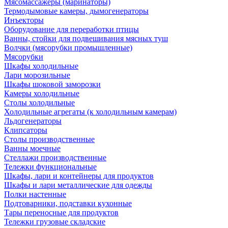
Мясомассажеры (маринаторы)
Термодымовые камеры, дымогенераторы
Инъекторы
Оборудование для переработки птицы
Ванны, стойки для подвешивания мясных туш
Волчки (мясорубки промышленные)
Мясорубки
Шкафы холодильные
Лари морозильные
Шкафы шоковой заморозки
Камеры холодильные
Столы холодильные
Холодильные агрегаты (к холодильным камерам)
Льдогенераторы
Клипсаторы
Столы производственные
Ванны моечные
Стеллажи производственные
Тележки функциональные
Шкафы, лари и контейнеры для продуктов
Шкафы и лари металлические для одежды
Полки настенные
Подтоварники, подставки кухонные
Тары переносные для продуктов
Тележки грузовые складские