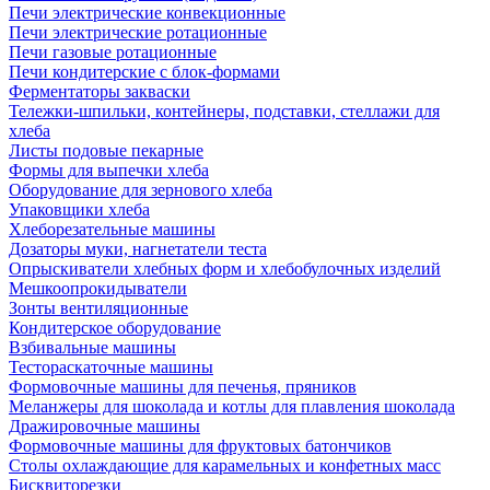
Печи электрические конвекционные
Печи электрические ротационные
Печи газовые ротационные
Печи кондитерские с блок-формами
Ферментаторы закваски
Тележки-шпильки, контейнеры, подставки, стеллажи для
хлеба
Листы подовые пекарные
Формы для выпечки хлеба
Оборудование для зернового хлеба
Упаковщики хлеба
Хлеборезательные машины
Дозаторы муки, нагнетатели теста
Опрыскиватели хлебных форм и хлебобулочных изделий
Мешкоопрокидыватели
Зонты вентиляционные
Кондитерское оборудование
Взбивальные машины
Тестораскаточные машины
Формовочные машины для печенья, пряников
Меланжеры для шоколада и котлы для плавления шоколада
Дражировочные машины
Формовочные машины для фруктовых батончиков
Столы охлаждающие для карамельных и конфетных масс
Бисквиторезки