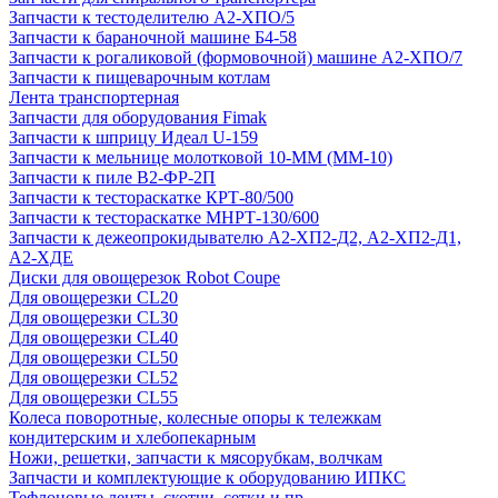
Запчасти к тестоделителю А2-ХПО/5
Запчасти к бараночной машине Б4-58
Запчасти к рогаликовой (формовочной) машине А2-ХПО/7
Запчасти к пищеварочным котлам
Лента транспортерная
Запчасти для оборудования Fimak
Запчасти к шприцу Идеал U-159
Запчасти к мельнице молотковой 10-ММ (ММ-10)
Запчасти к пиле В2-ФР-2П
Запчасти к тестораскатке КРТ-80/500
Запчасти к тестораскатке МНРТ-130/600
Запчасти к деже­опрокидывателю А2-ХП2-Д2, А2-ХП2-Д1,
А2-ХДЕ
Диски для овощерезок Robot Coupe
Для овощерезки CL20
Для овощерезки CL30
Для овощерезки CL40
Для овощерезки CL50
Для овощерезки CL52
Для овощерезки CL55
Колеса поворотные, колесные опоры к тележкам
кондитерским и хлебопекарным
Ножи, решетки, запчасти к мясорубкам, волчкам
Запчасти и комплектующие к оборудованию ИПКС
Тефлоновые ленты, скотчи, сетки и пр.