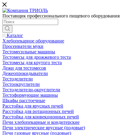
Поставщик профессионального пищевого оборудования
Каталог
Хлебопекарное оборудование
Просеиватели муки
Тестомесильные машины
Тестомесы для дрожжевого теста
Тестомесы для крутого теста
Дежи для тестомесов
Дежеопрокидыватели
Тестоделители
Тестоокруглители
Тестоделители-округлители
Тестоформующие машины
Шкафы расстоечные
Расстойка для ярусных печей
Расстойка для ротационных печей
Расстойка для конвекционных печей
Печи хлебопекарные и кондитерские
Печи электрические ярусные (подовые)
Печи газовые ярусные (подовые)